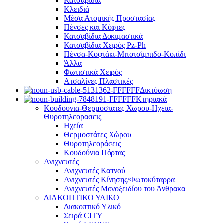
Κατσαβίδια
Κλειδιά
Μέσα Ατομικής Προστασίας
Πένσες και Κόφτες
Κατσαβίδια Δοκιμαστικά
Κατσαβίδια Χειρός Pz-Ph
Πένσα-Κοφτάκι-Μιτοτσίμπιδο-Κοπίδι
Άλλα
Φωτιστικά Χειρός
Ατσαλίνες Πλαστικές
Δικτύωση
Κτηριακά
Κουδουνια-Θερμοστατες Χωρου-Ηχεια-
Θυροτηλεορασεις
Ηχεία
Θερμοστάτες Χώρου
Θυροτηλεοράσεις
Κουδούνια Πόρτας
Ανιχνευτές
Ανιχνευτές Καπνού
Ανιχνευτές Κίνησης/Φωτοκύταρρα
Ανιχνευτές Μονοξειδίου του Άνθρακα
ΔΙΑΚΟΠΤΙΚΟ ΥΛΙΚΟ
Διακοπτικό Υλικό
Σειρά CITY