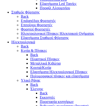
Εξαρτήματα Led Ταινίες
Προφίλ Αλουμινίου
Σταθμός Φόρτισης
Back
Επιδαπέδιοι Φορτιστές
Επιτoίχιοι Φορτιστές
Φορητοί Φορτιστές
Ηλεκτρολογικοί Πίνακες Ηλεκτρικού Οχήματος
Εξαρτήματα Σταθμού Φόρτισης
Ηλεκτρολογικά
Back
Κυτία & Πίνακες
Back
Πλαστικοί Πίνακες
Μεταλλικά Κιβώτια
Κουτιά/Κυτία
Εξαρτήματα Ηλεκτρολογικοί Πίνακες
Πολυμορφικοί πίνακες και εξαρτήματα
Υλικό Ράγας
Back
Έλεγχος
Back
Εκκινητές
Προστασία κινητήρων
Ρυθμιστές συχνότητας (Inverter)