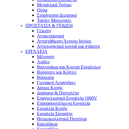
Μεταλλικά Τσέρκι
Ούπα
Στηρίγματα-Δεματικά
Ταινίες Μονωτικές
ΠΡΟΣΤΑΣΙΑ & ΓΕΙΩΣΗ
Γείωση
Αντικεραυνικά
Αντιστάθμιση Άεργου Ισχύος
Αντιεκρηκτικά κουτιά και στάρτερ
ΕΡΓΑΛΕΙΑ
Μέτρηση
Αρίδες
Βαλιτσάκια και Κουτιά Εργαλείων
Βούρτσες και Κόπτες
Βύσματα
Γωνιακοί Λειαντήρες
Δίσκοι Κοπής
Δράπανα & Πιστολέτα
Επαγγελματικά Εργαλεία 1000V
Επαναφορτιζόμενα Εργαλεία
Εργαλεία Κοπής
Εργαλεία Σύσφιξης
Θερμοκολλητικά Πιστόλια
Καρυδάκια