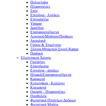
Πολυελαίοι
Πλαφονιέρες
Σπότ
Επιτοίχια - Απλίκες
Επιτραπέζια
Vintage
Δαπέδου
Επαναφορτιζόμενα
Λουτρού/Μπάνιου/Πινάκων
Ακρυλικά
Γύψου & Τσιμέντου
Ξύλινα-Μπαμπού-Σχοινί-Rattan
Παιδικά
Εξωτερικού Χώρου
Γιρλάντες
Εξαρτήματα
Επιτοίχια - απλίκες
Ηλιακά/Επαναφορτιζόμενα
Καρφωτά
Κολωνάκια - Κολώνες
Κρεμαστά
Οροφής - Πλαφονιέρες
Προβολείς
Φωτιστικά Πλατείων-Δρόμων
Φωτιστικά Μπάλα