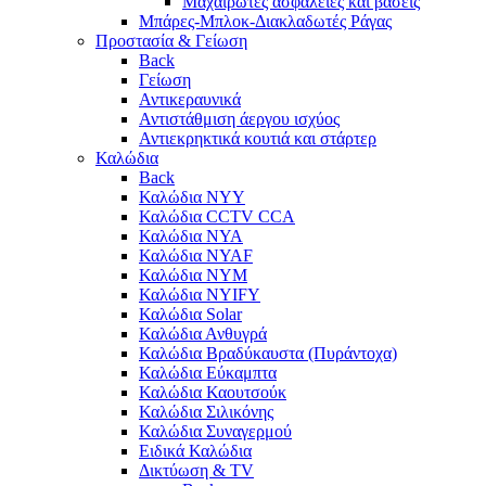
Μαχαιρωτές ασφάλειες και βάσεις
Μπάρες-Μπλοκ-Διακλαδωτές Ράγας
Προστασία & Γείωση
Back
Γείωση
Αντικεραυνικά
Αντιστάθμιση άεργου ισχύος
Αντιεκρηκτικά κουτιά και στάρτερ
Καλώδια
Back
Καλώδια NYY
Καλώδια CCTV CCA
Καλώδια NYA
Καλώδια NYAF
Καλώδια NYΜ
Καλώδια ΝΥΙFY
Καλώδια Solar
Καλώδια Ανθυγρά
Καλώδια Βραδύκαυστα (Πυράντοχα)
Καλώδια Εύκαμπτα
Καλώδια Καουτσούκ
Καλώδια Σιλικόνης
Καλώδια Συναγερμού
Ειδικά Καλώδια
Δικτύωση & TV