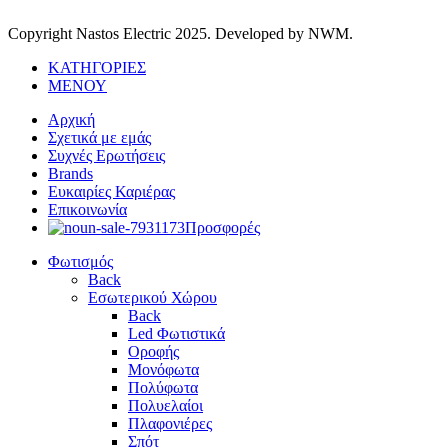
Copyright Nastos Electric
2025. Developed by NWM.
ΚΑΤΗΓΟΡΙΕΣ
ΜΕΝΟΥ
Αρχική
Σχετικά με εμάς
Συχνές Ερωτήσεις
Brands
Ευκαιρίες Καριέρας
Επικοινωνία
Προσφορές
Φωτισμός
Back
Εσωτερικού Χώρου
Back
Led Φωτιστικά
Οροφής
Μονόφωτα
Πολύφωτα
Πολυελαίοι
Πλαφονιέρες
Σπότ