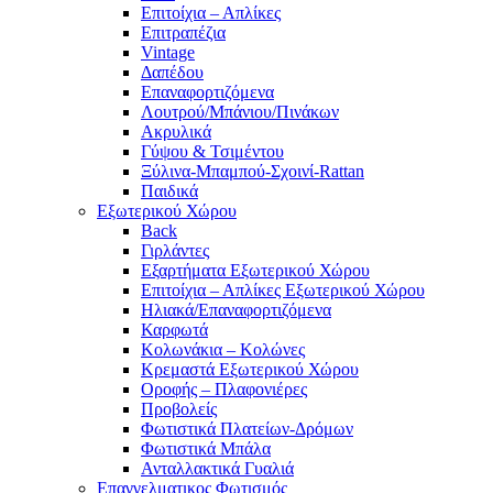
Επιτοίχια – Απλίκες
Επιτραπέζια
Vintage
Δαπέδου
Επαναφορτιζόμενα
Λουτρού/Μπάνιου/Πινάκων
Ακρυλικά
Γύψου & Τσιμέντου
Ξύλινα-Μπαμπού-Σχοινί-Rattan
Παιδικά
Εξωτερικού Χώρου
Back
Γιρλάντες
Εξαρτήματα Εξωτερικού Χώρου
Επιτοίχια – Απλίκες Εξωτερικού Χώρου
Ηλιακά/Επαναφορτιζόμενα
Καρφωτά
Κολωνάκια – Κολώνες
Κρεμαστά Εξωτερικού Χώρου
Οροφής – Πλαφονιέρες
Προβολείς
Φωτιστικά Πλατείων-Δρόμων
Φωτιστικά Μπάλα
Ανταλλακτικά Γυαλιά
Επαγγελματικος Φωτισμός