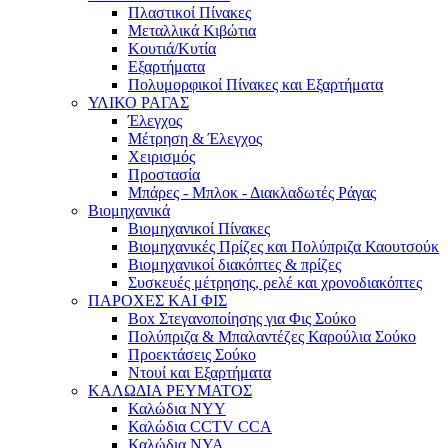
Πλαστικοί Πίνακες
Μεταλλικά Κιβώτια
Κουτιά/Κυτία
Εξαρτήματα
Πολυμορφικοί Πίνακες και Εξαρτήματα
ΥΛΙΚΟ ΡΑΓΑΣ
Έλεγχος
Μέτρηση & Έλεγχος
Χειρισμός
Προστασία
Μπάρες - Μπλοκ - Διακλαδωτές Ράγας
Βιομηχανικά
Βιομηχανικοί Πίνακες
Βιομηχανικές Πρίζες και Πολύπριζα Καουτσούκ
Βιομηχανικοί διακόπτες & πρίζες
Συσκευές μέτρησης, ρελέ και χρονοδιακόπτες
ΠΑΡΟΧΕΣ ΚΑΙ ΦΙΣ
Box Στεγανοποίησης για Φις Σούκο
Πολύπριζα & Μπαλαντέζες Καρούλια Σούκο
Προεκτάσεις Σούκο
Ντουί και Εξαρτήματα
ΚΑΛΩΔΙΑ ΡΕΥΜΑΤΟΣ
Καλώδια NYY
Καλώδια CCTV CCA
Καλώδια NYA