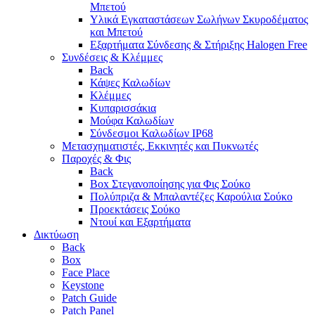
Μπετού
Υλικά Εγκαταστάσεων Σωλήνων Σκυροδέματος
και Μπετού
Εξαρτήματα Σύνδεσης & Στήριξης Halogen Free
Συνδέσεις & Κλέμμες
Back
Κάψες Καλωδίων
Κλέμμες
Κυπαρισσάκια
Μούφα Καλωδίων
Σύνδεσμοι Καλωδίων IP68
Μετασχηματιστές, Εκκινητές και Πυκνωτές
Παροχές & Φις
Back
Box Στεγανοποίησης για Φις Σούκο
Πολύπριζα & Μπαλαντέζες Καρούλια Σούκο
Προεκτάσεις Σούκο
Ντουί και Εξαρτήματα
Δικτύωση
Back
Box
Face Place
Keystone
Patch Guide
Patch Panel