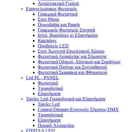
Ανταλλακτικά Γυαλιά
Επαγγελματικος Φωτισμός
Γραμμικά Φωτιστικά
Σποτ Ράγας
Downlights και Panels
Γραμμικός Φωτισμός Στεγανά
Ιστοί, Βραχίονες κι Εξαρτήματα
Καμπάνες
Προβολείς LED
Σποτ Χωνευτά Εσωτερικού Χώρου
Φωτιστικά Ασφαλείας και Σήμανσης
Φωτιστικά Οδικού, Αξονικού και Σηράγγων
Φωτιστικά Πισίνας και Συντριβανιού
Φωτιστικά Σκαφάκια και Φθορισμού
Led PL - PANEL
Φωτιστικά
Τροφοδοτικά
Εξαρτήματα
Ταινίες Led-Τροφοδοτικά και Εξαρτήματα
Ταινίες Led
Control-Dimmer-Ενισχυτές Σήματος-DMX
Τροφοδοτικά
Εξαρτήματα
Προφίλ Αλουμνίου
ΕΠΙΠΛΑ LED