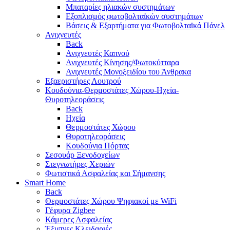
Μπαταρίες ηλιακών συστημάτων
Εξοπλισμός φωτοβολταϊκών συστημάτων
Βάσεις & Εξαρτήματα για Φωτοβολταϊκά Πάνελ
Ανιχνευτές
Back
Ανιχνευτές Καπνού
Ανιχνευτές Κίνησης/Φωτοκύτταρα
Ανιχνευτές Μονοξειδίου του Άνθρακα
Εξαεριστήρες Λουτρού
Κουδούνια-Θερμοστάτες Χώρου-Ηχεία-
Θυροτηλεοράσεις
Back
Ηχεία
Θερμοστάτες Χώρου
Θυροτηλεοράσεις
Κουδούνια Πόρτας
Σεσουάρ Ξενοδοχείων
Στεγνωτήρες Χεριών
Φωτιστικά Ασφαλείας και Σήμανσης
Smart Home
Back
Θερμοστάτες Χώρου Ψηφιακοί με WiFi
Γέφυρα Zigbee
Κάμερες Ασφαλείας
Έξυπνες Κλειδαριές