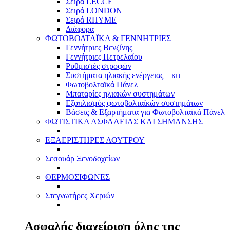
Σειρά LECCE
Σειρά LONDON
Σειρά RHYME
Διάφορα
ΦΩΤΟΒΟΛΤΑΪΚΑ & ΓΕΝΝΗΤΡΙΕΣ
Γεννήτριες Βενζίνης
Γεννήτριες Πετρελαίου
Ρυθμιστές στροφών
Συστήματα ηλιακής ενέργειας – κιτ
Φωτοβολταϊκά Πάνελ
Μπαταρίες ηλιακών συστημάτων
Εξοπλισμός φωτοβολταϊκών συστημάτων
Βάσεις & Εξαρτήματα για Φωτοβολταϊκά Πάνελ
ΦΩΤΙΣΤΙΚΑ ΑΣΦΑΛΕΙΑΣ ΚΑΙ ΣΗΜΑΝΣΗΣ
ΕΞΑΕΡΙΣΤΗΡΕΣ ΛΟΥΤΡΟΥ
Σεσουάρ Ξενοδοχείων
ΘΕΡΜΟΣΙΦΩΝΕΣ
Στεγνωτήρες Χεριών
Ασφαλής διαχείριση όλης της