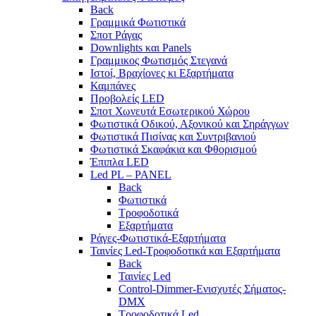
Back
Γραμμικά Φωτιστικά
Σποτ Ράγας
Downlights και Panels
Γραμμικος Φωτισμός Στεγανά
Ιστοί, Βραχίονες κι Εξαρτήματα
Καμπάνες
Προβολείς LED
Σποτ Χωνευτά Εσωτερικού Χώρου
Φωτιστικά Οδικού, Αξονικού και Σηράγγων
Φωτιστικά Πισίνας και Συντριβανιού
Φωτιστικά Σκαφάκια και Φθορισμού
Έπιπλα LED
Led PL – PANEL
Back
Φωτιστικά
Τροφοδοτικά
Εξαρτήματα
Ράγες-Φωτιστικά-Εξαρτήματα
Ταινίες Led-Τροφοδοτικά και Εξαρτήματα
Back
Ταινίες Led
Control-Dimmer-Ενισχυτές Σήματος-
DMX
Τροφοδοτικά Led