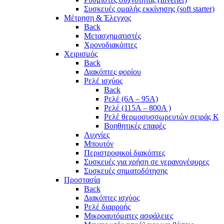
Συσκευές ομαλής εκκίνησης (soft starter)
Μέτρηση & Έλεγχος
Back
Μετασχηματιστές
Χρονοδιακόπτες
Χειρισμός
Back
Διακόπτες φορίου
Ρελέ ισχύος
Back
Ρελέ (6A – 95A)
Ρελέ (115A – 800A )
Ρελέ θερμοσυσσωρευτών σειράς Κ
Βοηθητικές επαφές
Λυχνίες
Μπουτόν
Περιστροφικοί διακόπτες
Συσκευές για χρήση σε γερανογέφυρες
Συσκευές σηματοδότησης
Προστασία
Back
Διακόπτες ισχύος
Ρελέ διαρροής
Μικροαυτόματες ασφάλειες