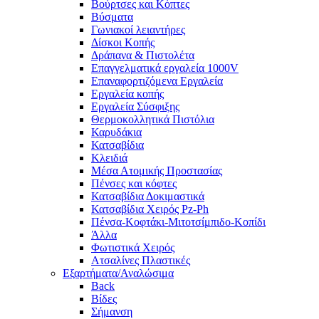
Βούρτσες και Κόπτες
Βύσματα
Γωνιακοί λειαντήρες
Δίσκοι Κοπής
Δράπανα & Πιστολέτα
Επαγγελματικά εργαλεία 1000V
Επαναφορτιζόμενα Εργαλεία
Εργαλεία κοπής
Εργαλεία Σύσφιξης
Θερμοκολλητικά Πιστόλια
Καρυδάκια
Κατσαβίδια
Κλειδιά
Μέσα Ατομικής Προστασίας
Πένσες και κόφτες
Κατσαβίδια Δοκιμαστικά
Κατσαβίδια Χειρός Pz-Ph
Πένσα-Κοφτάκι-Μιτοτσίμπιδο-Κοπίδι
Άλλα
Φωτιστικά Χειρός
Ατσαλίνες Πλαστικές
Εξαρτήματα/Αναλώσιμα
Back
Βίδες
Σήμανση