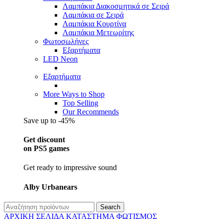
Λαμπάκια Διακοσμητικά σε Σειρά
Λαμπάκια σε Σειρά
Λαμπάκια Κουρτίνα
Λαμπάκια Μετεωρίτης
Φωτοσωλήνες
Εξαρτήματα
LED Neon
Εξαρτήματα
More Ways to Shop
Top Selling
Our Recommends
Save up to -45%
Get discount
on PS5 games
Get ready to impressive sound
Alby Urbanears
Search
ΑΡΧΙΚΉ ΣΕΛΊΔΑ
ΚΑΤΆΣΤΗΜΑ
ΦΩΤΙΣΜΌΣ