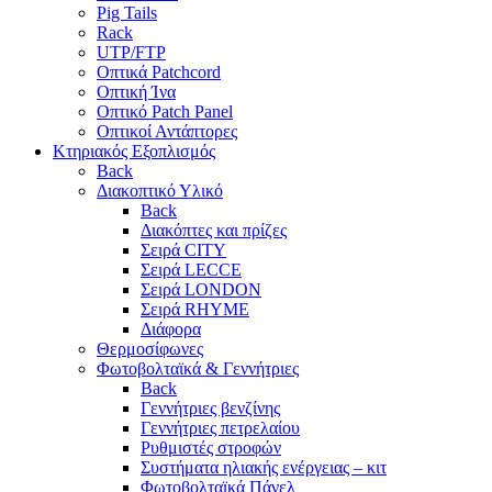
Pig Tails
Rack
UTP/FTP
Οπτικά Patchcord
Οπτική Ίνα
Οπτικό Patch Panel
Οπτικοί Αντάπτορες
Κτηριακός Εξοπλισμός
Back
Διακοπτικό Υλικό
Back
Διακόπτες και πρίζες
Σειρά CITY
Σειρά LECCE
Σειρά LONDON
Σειρά RHYME
Διάφορα
Θερμοσίφωνες
Φωτοβολταϊκά & Γεννήτριες
Back
Γεννήτριες βενζίνης
Γεννήτριες πετρελαίου
Ρυθμιστές στροφών
Συστήματα ηλιακής ενέργειας – κιτ
Φωτοβολταϊκά Πάνελ