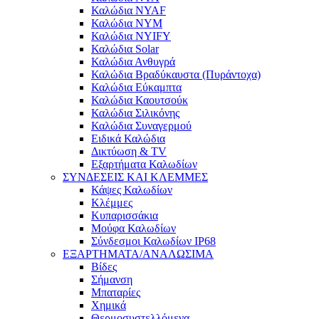
Καλώδια NYAF
Καλώδια NYM
Καλώδια NYIFY
Καλώδια Solar
Καλώδια Ανθυγρά
Καλώδια Βραδύκαυστα (Πυράντοχα)
Καλώδια Εύκαμπτα
Καλώδια Καουτσούκ
Καλώδια Σιλικόνης
Καλώδια Συναγερμού
Ειδικά Καλώδια
Δικτύωση & TV
Εξαρτήματα Καλωδίων
ΣΥΝΔΕΣΕΙΣ ΚΑΙ ΚΛΕΜΜΕΣ
Κάψες Καλωδίων
Κλέμμες
Κυπαρισσάκια
Μούφα Καλωδίων
Σύνδεσμοι Καλωδίων IP68
ΕΞΑΡΤΗΜΑΤΑ/ΑΝΑΛΩΣΙΜΑ
Βίδες
Σήμανση
Μπαταρίες
Χημικά
Θερμοσυστελλόμενα