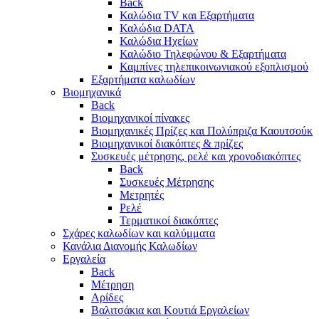
Back
Καλώδια TV και Εξαρτήματα
Καλώδια DATA
Καλώδια Ηχείων
Καλώδιο Τηλεφώνου & Εξαρτήματα
Καμπίνες τηλεπικοινωνιακού εξοπλισμού
Eξαρτήματα καλωδίων
Βιομηχανικά
Back
Βιομηχανικοί πίνακες
Βιομηχανικές Πρίζες και Πολύπριζα Καουτσούκ
Βιομηχανικοί διακόπτες & πρίζες
Συσκευές μέτρησης, ρελέ και χρονοδιακόπτες
Back
Συσκευές Μέτρησης
Μετρητές
Ρελέ
Τερματικοί διακόπτες
Σχάρες καλωδίων και καλύμματα
Κανάλια Διανομής Καλωδίων
Εργαλεία
Back
Μέτρηση
Αρίδες
Βαλιτσάκια και Κουτιά Εργαλείων