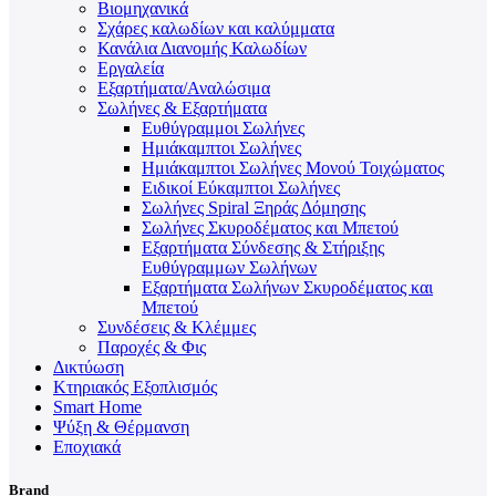
Βιομηχανικά
Σχάρες καλωδίων και καλύμματα
Κανάλια Διανομής Καλωδίων
Εργαλεία
Εξαρτήματα/Αναλώσιμα
Σωλήνες & Εξαρτήματα
Ευθύγραμμοι Σωλήνες
Ημιάκαμπτοι Σωλήνες
Ημιάκαμπτοι Σωλήνες Μονού Τοιχώματος
Ειδικοί Εύκαμπτοι Σωλήνες
Σωλήνες Spiral Ξηράς Δόμησης
Σωλήνες Σκυροδέματος και Μπετού
Εξαρτήματα Σύνδεσης & Στήριξης
Ευθύγραμμων Σωλήνων
Εξαρτήματα Σωλήνων Σκυροδέματος και
Μπετού
Συνδέσεις & Κλέμμες
Παροχές & Φις
Δικτύωση
Κτηριακός Εξοπλισμός
Smart Home
Ψύξη & Θέρμανση
Εποχιακά
Brand