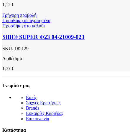
1,12
€
Γρήγορη προβολή
Προσθήκη σε αγαπημένα
Προσθήκη στο καλάθι
SIBI® SUPER Φ23 04-21009-023
SKU:
185129
Διαθέσιμο
1,77
€
Γνωρίστε μας
Εμείς
Συχνές Ερωτήσεις
Brands
Ευκαιρίες Καριέρας
Επικοινωνία
Κατάστημα