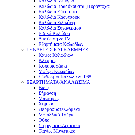
Καλώδια Ανθυγρά
Καλώδια Βραδύκαυστα (Πυράντοχα)
Καλώδια Εύκαμπτα
Καλώδια Καουτσούκ
Καλώδια Σιλικόνης
Καλώδια Συναγερμού
Ειδικά Καλώδια
Δικτύωση & TV
Εξαρτήματα Καλωδίων
ΣΥΝΔΕΣΕΙΣ ΚΑΙ ΚΛΕΜΜΕΣ
Κάψες Καλωδίων
Κλέμμες
Κυπαρισσάκια
Μούφα Καλωδίων
Σύνδεσμοι Καλωδίων IP68
ΕΞΑΡΤΗΜΑΤΑ/ΑΝΑΛΩΣΙΜΑ
Βίδες
Σήμανση
Μπαταρίες
Χημικά
Θερμοσυστελλόμενα
Μεταλλικά Τσέρκι
Ούπα
Στηρίγματα-Δεματικά
Ταινίες Μονωτικές