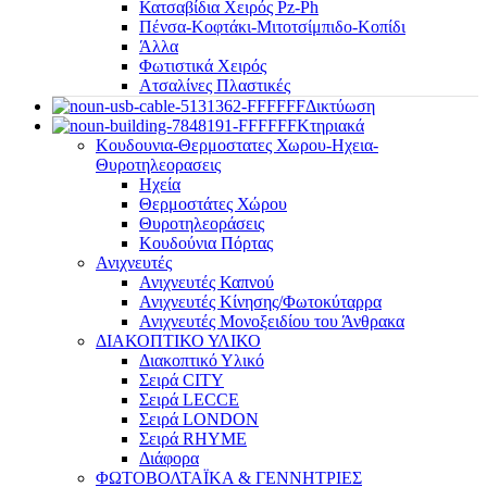
Κατσαβίδια Χειρός Pz-Ph
Πένσα-Κοφτάκι-Μιτοτσίμπιδο-Κοπίδι
Άλλα
Φωτιστικά Χειρός
Ατσαλίνες Πλαστικές
Δικτύωση
Κτηριακά
Κουδουνια-Θερμοστατες Χωρου-Ηχεια-
Θυροτηλεορασεις
Ηχεία
Θερμοστάτες Χώρου
Θυροτηλεοράσεις
Κουδούνια Πόρτας
Ανιχνευτές
Ανιχνευτές Καπνού
Ανιχνευτές Κίνησης/Φωτοκύταρρα
Ανιχνευτές Μονοξειδίου του Άνθρακα
ΔΙΑΚΟΠΤΙΚΟ ΥΛΙΚΟ
Διακοπτικό Υλικό
Σειρά CITY
Σειρά LECCE
Σειρά LONDON
Σειρά RHYME
Διάφορα
ΦΩΤΟΒΟΛΤΑΪΚΑ & ΓΕΝΝΗΤΡΙΕΣ