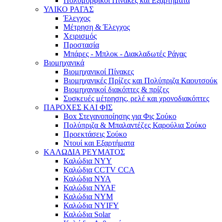
Πολυμορφικοί Πίνακες και Εξαρτήματα
ΥΛΙΚΟ ΡΑΓΑΣ
Έλεγχος
Μέτρηση & Έλεγχος
Χειρισμός
Προστασία
Μπάρες - Μπλοκ - Διακλαδωτές Ράγας
Βιομηχανικά
Βιομηχανικοί Πίνακες
Βιομηχανικές Πρίζες και Πολύπριζα Καουτσούκ
Βιομηχανικοί διακόπτες & πρίζες
Συσκευές μέτρησης, ρελέ και χρονοδιακόπτες
ΠΑΡΟΧΕΣ ΚΑΙ ΦΙΣ
Box Στεγανοποίησης για Φις Σούκο
Πολύπριζα & Μπαλαντέζες Καρούλια Σούκο
Προεκτάσεις Σούκο
Ντουί και Εξαρτήματα
ΚΑΛΩΔΙΑ ΡΕΥΜΑΤΟΣ
Καλώδια NYY
Καλώδια CCTV CCA
Καλώδια NYA
Καλώδια NYAF
Καλώδια NYM
Καλώδια NYIFY
Καλώδια Solar