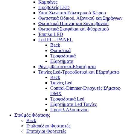
Καμπάνες
Προβολείς LED
Σποτ Χωνευτά Εσωτερικού Χώρου
Φωτιστικά Οδικού, Αξονικού και Σηράγγων
Φωτιστικά Πισίνας και Συντριβανιού
Φωτιστικά Σκαφάκια και Φθορισμού
Έπιπλα LED
Led PL – PANEL
Back
Φωτιστικά
Τροφοδοτικά
Εξαρτήματα
Ράγες-Φωτιστικά-Εξαρτήματα
Ταινίες Led-Τροφοδοτικά και Εξαρτήματα
Back
Ταινίες Led
Control-Dimmer-Ενισχυτές Σήματος-
DMX
Τροφοδοτικά Led
Εξαρτήματα Led Ταινίες
Προφίλ Αλουμινίου
Σταθμός Φόρτισης
Back
Επιδαπέδιοι Φορτιστές
Επιτoίχιοι Φορτιστές