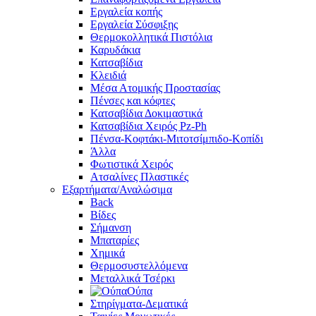
Εργαλεία κοπής
Εργαλεία Σύσφιξης
Θερμοκολλητικά Πιστόλια
Καρυδάκια
Κατσαβίδια
Κλειδιά
Μέσα Ατομικής Προστασίας
Πένσες και κόφτες
Κατσαβίδια Δοκιμαστικά
Κατσαβίδια Χειρός Pz-Ph
Πένσα-Κοφτάκι-Μιτοτσίμπιδο-Κοπίδι
Άλλα
Φωτιστικά Χειρός
Ατσαλίνες Πλαστικές
Εξαρτήματα/Αναλώσιμα
Back
Βίδες
Σήμανση
Μπαταρίες
Χημικά
Θερμοσυστελλόμενα
Μεταλλικά Τσέρκι
Ούπα
Στηρίγματα-Δεματικά