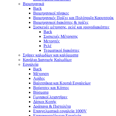
Βιομηχανικά
Back
Βιομηχανικοί πίνακες
Βιομηχανικές Πρίζες και Πολύπριζα Καουτσούκ
Βιομηχανικοί διακόπτες & πρίζες
Συσκευές μέτρησης, ρελέ και χρονοδιακόπτες
Back
Συσκευές Μέτρησης
Μετρητές
Ρελέ
Τερματικοί διακόπτες
Σχάρες καλωδίων και καλύμματα
Κανάλια Διανομής Καλωδίων
Εργαλεία
Back
Μέτρηση
Αρίδες
Βαλιτσάκια και Κουτιά Εργαλείων
Βούρτσες και Κόπτες
Βύσματα
Γωνιακοί λειαντήρες
Δίσκοι Κοπής
Δράπανα & Πιστολέτα
Επαγγελματικά εργαλεία 1000V
Επαναφορτιζόμενα Εργαλεία