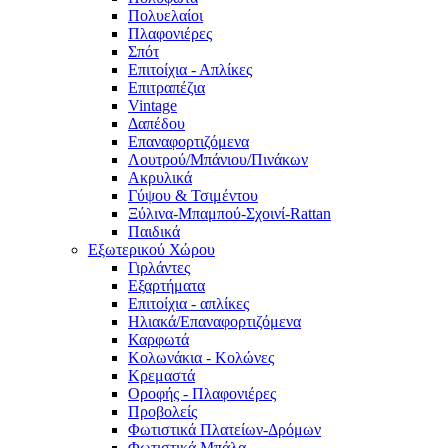
Πολυελαίοι
Πλαφονιέρες
Σπότ
Επιτοίχια - Απλίκες
Επιτραπέζια
Vintage
Δαπέδου
Επαναφορτιζόμενα
Λουτρού/Μπάνιου/Πινάκων
Ακρυλικά
Γύψου & Τσιμέντου
Ξύλινα-Μπαμπού-Σχοινί-Rattan
Παιδικά
Εξωτερικού Χώρου
Γιρλάντες
Εξαρτήματα
Επιτοίχια - απλίκες
Ηλιακά/Επαναφορτιζόμενα
Καρφωτά
Κολωνάκια - Κολώνες
Κρεμαστά
Οροφής - Πλαφονιέρες
Προβολείς
Φωτιστικά Πλατείων-Δρόμων
Φωτιστικά Μπάλα