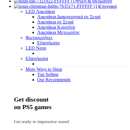
Ψύξη & Θέρμανση
Εποχιακά
LED Λαμπάκια
Λαμπάκια Διακοσμητικά σε Σειρά
Λαμπάκια σε Σειρά
Λαμπάκια Κουρτίνα
Λαμπάκια Μετεωρίτης
Φωτοσωλήνες
Εξαρτήματα
LED Neon
Εξαρτήματα
More Ways to Shop
Top Selling
Our Recommends
Save up to -45%
Get discount
on PS5 games
Get ready to impressive sound