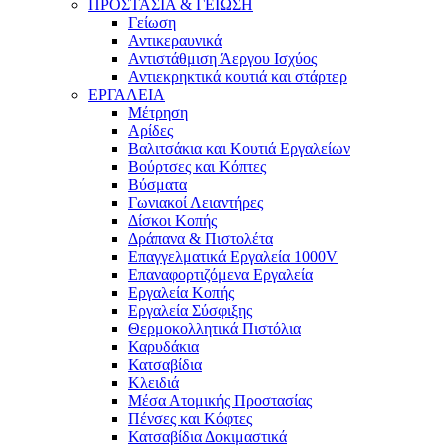
ΠΡΟΣΤΑΣΙΑ & ΓΕΙΩΣΗ
Γείωση
Αντικεραυνικά
Αντιστάθμιση Άεργου Ισχύος
Αντιεκρηκτικά κουτιά και στάρτερ
ΕΡΓΑΛΕΙΑ
Μέτρηση
Αρίδες
Βαλιτσάκια και Κουτιά Εργαλείων
Βούρτσες και Κόπτες
Βύσματα
Γωνιακοί Λειαντήρες
Δίσκοι Κοπής
Δράπανα & Πιστολέτα
Επαγγελματικά Εργαλεία 1000V
Επαναφορτιζόμενα Εργαλεία
Εργαλεία Κοπής
Εργαλεία Σύσφιξης
Θερμοκολλητικά Πιστόλια
Καρυδάκια
Κατσαβίδια
Κλειδιά
Μέσα Ατομικής Προστασίας
Πένσες και Κόφτες
Κατσαβίδια Δοκιμαστικά