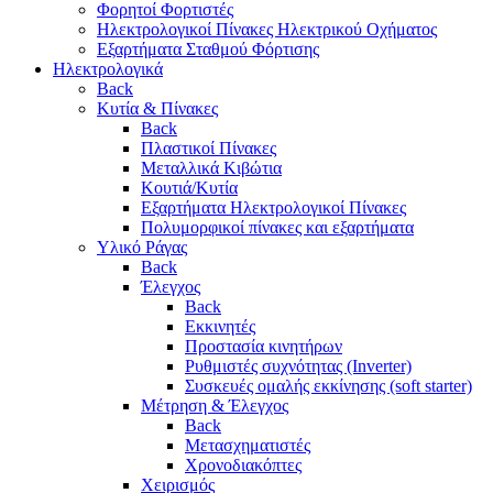
Φορητοί Φορτιστές
Ηλεκτρολογικοί Πίνακες Ηλεκτρικού Οχήματος
Εξαρτήματα Σταθμού Φόρτισης
Ηλεκτρολογικά
Back
Κυτία & Πίνακες
Back
Πλαστικοί Πίνακες
Μεταλλικά Κιβώτια
Κουτιά/Κυτία
Εξαρτήματα Ηλεκτρολογικοί Πίνακες
Πολυμορφικοί πίνακες και εξαρτήματα
Υλικό Ράγας
Back
Έλεγχος
Back
Εκκινητές
Προστασία κινητήρων
Ρυθμιστές συχνότητας (Inverter)
Συσκευές ομαλής εκκίνησης (soft starter)
Μέτρηση & Έλεγχος
Back
Μετασχηματιστές
Χρονοδιακόπτες
Χειρισμός