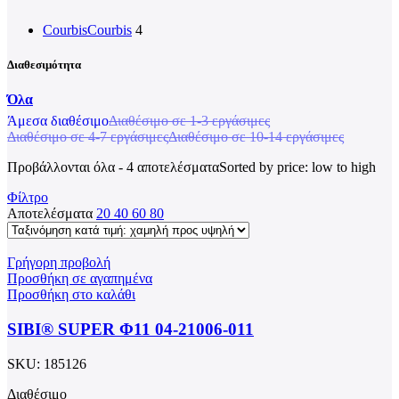
Courbis
Courbis
4
Διαθεσιμότητα
Όλα
Άμεσα διαθέσιμο
Διαθέσιμο σε 1-3 εργάσιμες
Διαθέσιμο σε 4-7 εργάσιμες
Διαθέσιμο σε 10-14 εργάσιμες
Προβάλλονται όλα - 4 αποτελέσματα
Sorted by price: low to high
Φίλτρο
Αποτελέσματα
20
40
60
80
Γρήγορη προβολή
Προσθήκη σε αγαπημένα
Προσθήκη στο καλάθι
SIBI® SUPER Φ11 04-21006-011
SKU:
185126
Διαθέσιμο