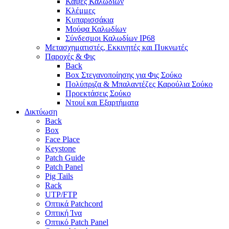
Κάψες Καλωδίων
Κλέμμες
Κυπαρισσάκια
Μούφα Καλωδίων
Σύνδεσμοι Καλωδίων IP68
Μετασχηματιστές, Εκκινητές και Πυκνωτές
Παροχές & Φις
Back
Box Στεγανοποίησης για Φις Σούκο
Πολύπριζα & Μπαλαντέζες Καρούλια Σούκο
Προεκτάσεις Σούκο
Ντουί και Εξαρτήματα
Δικτύωση
Back
Box
Face Place
Keystone
Patch Guide
Patch Panel
Pig Tails
Rack
UTP/FTP
Οπτικά Patchcord
Οπτική Ίνα
Οπτικό Patch Panel