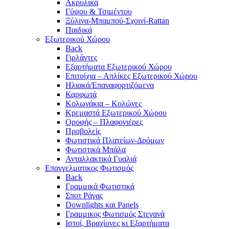
Ακρυλικά
Γύψου & Τσιμέντου
Ξύλινα-Μπαμπού-Σχοινί-Rattan
Παιδικά
Εξωτερικού Χώρου
Back
Γιρλάντες
Εξαρτήματα Εξωτερικού Χώρου
Επιτοίχια – Απλίκες Εξωτερικού Χώρου
Ηλιακά/Επαναφορτιζόμενα
Καρφωτά
Κολωνάκια – Κολώνες
Κρεμαστά Εξωτερικού Χώρου
Οροφής – Πλαφονιέρες
Προβολείς
Φωτιστικά Πλατείων-Δρόμων
Φωτιστικά Μπάλα
Ανταλλακτικά Γυαλιά
Επαγγελματικος Φωτισμός
Back
Γραμμικά Φωτιστικά
Σποτ Ράγας
Downlights και Panels
Γραμμικος Φωτισμός Στεγανά
Ιστοί, Βραχίονες κι Εξαρτήματα