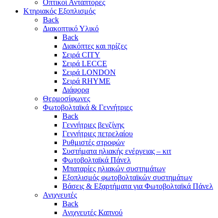
Οπτικοί Αντάπτορες
Κτηριακός Εξοπλισμός
Back
Διακοπτικό Υλικό
Back
Διακόπτες και πρίζες
Σειρά CITY
Σειρά LECCE
Σειρά LONDON
Σειρά RHYME
Διάφορα
Θερμοσίφωνες
Φωτοβολταϊκά & Γεννήτριες
Back
Γεννήτριες βενζίνης
Γεννήτριες πετρελαίου
Ρυθμιστές στροφών
Συστήματα ηλιακής ενέργειας – κιτ
Φωτοβολταϊκά Πάνελ
Μπαταρίες ηλιακών συστημάτων
Εξοπλισμός φωτοβολταϊκών συστημάτων
Βάσεις & Εξαρτήματα για Φωτοβολταϊκά Πάνελ
Ανιχνευτές
Back
Ανιχνευτές Καπνού