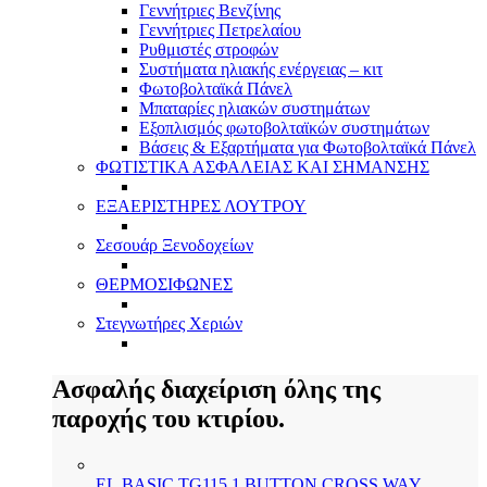
Γεννήτριες Βενζίνης
Γεννήτριες Πετρελαίου
Ρυθμιστές στροφών
Συστήματα ηλιακής ενέργειας – κιτ
Φωτοβολταϊκά Πάνελ
Μπαταρίες ηλιακών συστημάτων
Εξοπλισμός φωτοβολταϊκών συστημάτων
Βάσεις & Εξαρτήματα για Φωτοβολταϊκά Πάνελ
ΦΩΤΙΣΤΙΚΑ ΑΣΦΑΛΕΙΑΣ ΚΑΙ ΣΗΜΑΝΣΗΣ
ΕΞΑΕΡΙΣΤΗΡΕΣ ΛΟΥΤΡΟΥ
Σεσουάρ Ξενοδοχείων
ΘΕΡΜΟΣΙΦΩΝΕΣ
Στεγνωτήρες Χεριών
Ασφαλής διαχείριση όλης της
παροχής του κτιρίου.
EL BASIC TG115 1 BUTTON CROSS WAY