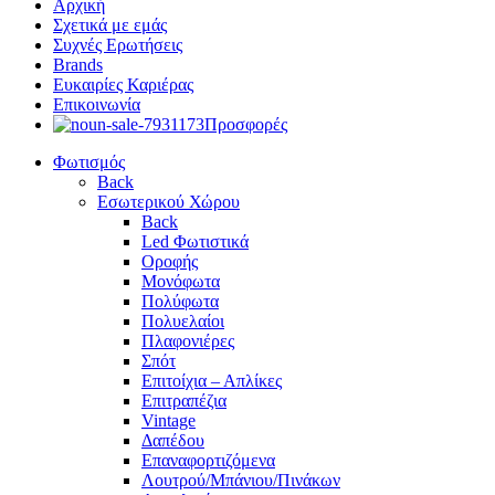
Αρχική
Σχετικά με εμάς
Συχνές Ερωτήσεις
Brands
Ευκαιρίες Καριέρας
Επικοινωνία
Προσφορές
Φωτισμός
Back
Εσωτερικού Χώρου
Back
Led Φωτιστικά
Οροφής
Μονόφωτα
Πολύφωτα
Πολυελαίοι
Πλαφονιέρες
Σπότ
Επιτοίχια – Απλίκες
Επιτραπέζια
Vintage
Δαπέδου
Επαναφορτιζόμενα
Λουτρού/Μπάνιου/Πινάκων