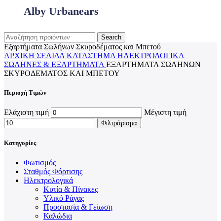
Alby Urbanears
Search
Εξαρτήματα Σωλήνων Σκυροδέματος και Μπετού
ΑΡΧΙΚΉ ΣΕΛΊΔΑ
ΚΑΤΆΣΤΗΜΑ
ΗΛΕΚΤΡΟΛΟΓΙΚΆ
ΣΩΛΉΝΕΣ & ΕΞΑΡΤΉΜΑΤΑ
ΕΞΑΡΤΉΜΑΤΑ ΣΩΛΉΝΩΝ
ΣΚΥΡΟΔΈΜΑΤΟΣ ΚΑΙ ΜΠΕΤΟΎ
Περιοχή Τιμών
Ελάχιστη τιμή
Μέγιστη τιμή
Φιλτράρισμα
Κατηγορίες
Φωτισμός
Σταθμός Φόρτισης
Ηλεκτρολογικά
Κυτία & Πίνακες
Υλικό Ράγας
Προστασία & Γείωση
Καλώδια