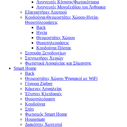
Ανιχνευτές Κίνησης/Φωτοκύτταρα
Ανιχνευτές Μονοξειδίου του Άνθρακα
Εξαεριστήρες Λουτρού
Κουδούνια-Θερμοστάτες Χώρου-Ηχεία-
Θυροτηλεοράσεις
Back
Ηχεία
Θερμοστάτες Χώρου
Θυροτηλεοράσεις
Κουδούνια Πόρτας
Σεσουάρ Ξενοδοχείων
Στεγνωτήρες Χεριών
Φωτιστικά Ασφαλείας και Σήμανσης
Smart Home
Back
Θερμοστάτες Χώρου Ψηφιακοί με WiFi
Γέφυρα Zigbee
Κάμερες Ασφαλείας
Έξυπνες Κλειδαριές
Θυροτηλεόραση
Κουδούνια
Σπίτι
Φωτισμός Smart Home
Housemate
Διακόπτες Χωνευτοί