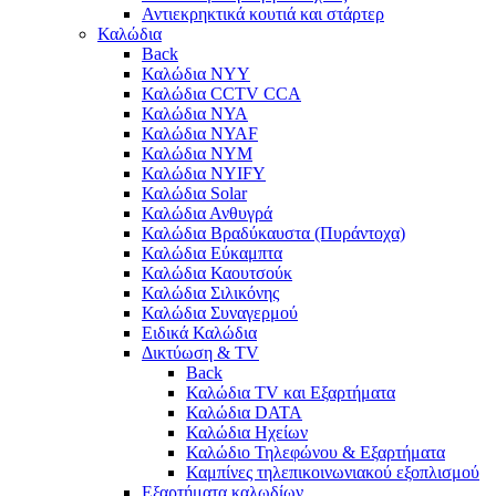
Αντιεκρηκτικά κουτιά και στάρτερ
Καλώδια
Back
Καλώδια NYY
Καλώδια CCTV CCA
Καλώδια NYA
Καλώδια NYAF
Καλώδια NYΜ
Καλώδια ΝΥΙFY
Καλώδια Solar
Καλώδια Ανθυγρά
Καλώδια Βραδύκαυστα (Πυράντοχα)
Καλώδια Εύκαμπτα
Καλώδια Καουτσούκ
Καλώδια Σιλικόνης
Καλώδια Συναγερμού
Ειδικά Καλώδια
Δικτύωση & TV
Back
Καλώδια TV και Εξαρτήματα
Καλώδια DATA
Καλώδια Ηχείων
Καλώδιο Τηλεφώνου & Εξαρτήματα
Καμπίνες τηλεπικοινωνιακού εξοπλισμού
Eξαρτήματα καλωδίων