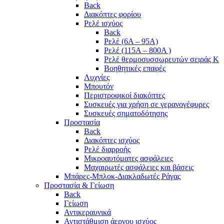
Back
Διακόπτες φορίου
Ρελέ ισχύος
Back
Ρελέ (6A – 95A)
Ρελέ (115A – 800A )
Ρελέ θερμοσυσσωρευτών σειράς Κ
Βοηθητικές επαφές
Λυχνίες
Μπουτόν
Περιστροφικοί διακόπτες
Συσκευές για χρήση σε γερανογέφυρες
Συσκευές σηματοδότησης
Προστασία
Back
Διακόπτες ισχύος
Ρελέ διαρροής
Μικροαυτόματες ασφάλειες
Μαχαιρωτές ασφάλειες και βάσεις
Μπάρες-Μπλοκ-Διακλαδωτές Ράγας
Προστασία & Γείωση
Back
Γείωση
Αντικεραυνικά
Αντιστάθμιση άεργου ισχύος