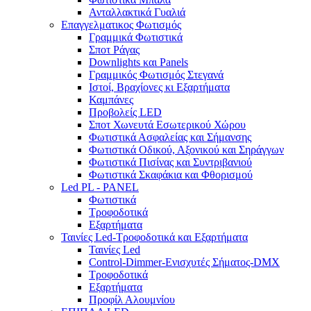
Ανταλλακτικά Γυαλιά
Επαγγελματικος Φωτισμός
Γραμμικά Φωτιστικά
Σποτ Ράγας
Downlights και Panels
Γραμμικός Φωτισμός Στεγανά
Ιστοί, Βραχίονες κι Εξαρτήματα
Καμπάνες
Προβολείς LED
Σποτ Χωνευτά Εσωτερικού Χώρου
Φωτιστικά Ασφαλείας και Σήμανσης
Φωτιστικά Οδικού, Αξονικού και Σηράγγων
Φωτιστικά Πισίνας και Συντριβανιού
Φωτιστικά Σκαφάκια και Φθορισμού
Led PL - PANEL
Φωτιστικά
Τροφοδοτικά
Εξαρτήματα
Ταινίες Led-Τροφοδοτικά και Εξαρτήματα
Ταινίες Led
Control-Dimmer-Ενισχυτές Σήματος-DMX
Τροφοδοτικά
Εξαρτήματα
Προφίλ Αλουμνίου