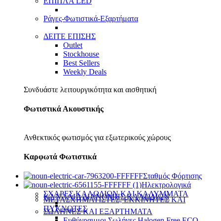
ΕΠΙΠΛΑ LED
Ράγες-Φωτιστικά-Εξαρτήματα
ΔΕΙΤΕ ΕΠΙΣΗΣ
Outlet
Stockhouse
Best Sellers
Weekly Deals
Συνδυάστε λειτουργικότητα και αισθητική
Φωτιστικά Ακουστικής
Ανθεκτικός φωτισμός για εξωτερικούς χώρους
Καρφωτά Φωτιστικά
Σταθμός Φόρτισης
Ηλεκτρολογικά
ΣΧΑΡΕΣ ΚΑΛΩΔΙΩΝ ΚΑΙ ΚΑΛΥΜΜΑΤΑ
ΚΑΝΑΛΙΑ ΔΙΑΝΟΜΗΣ ΚΑΛΩΔΙΩΝ
ΜΕΤΑΣΧΗΜΑΤΙΣΤΕΣ, ΕΚΚΙΝΗΤΕΣ ΚΑΙ
ΠΥΚΝΩΤΕΣ
ΣΩΛΗΝΕΣ ΚΑΙ ΕΞΑΡΤΗΜΑΤΑ
Ευθύγραμμοι Σωλήνες Halogen Free ECO