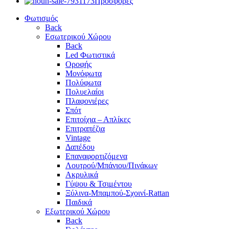
Προσφορές
Φωτισμός
Back
Εσωτερικού Χώρου
Back
Led Φωτιστικά
Οροφής
Μονόφωτα
Πολύφωτα
Πολυελαίοι
Πλαφονιέρες
Σπότ
Επιτοίχια – Απλίκες
Επιτραπέζια
Vintage
Δαπέδου
Επαναφορτιζόμενα
Λουτρού/Μπάνιου/Πινάκων
Ακρυλικά
Γύψου & Τσιμέντου
Ξύλινα-Μπαμπού-Σχοινί-Rattan
Παιδικά
Εξωτερικού Χώρου
Back