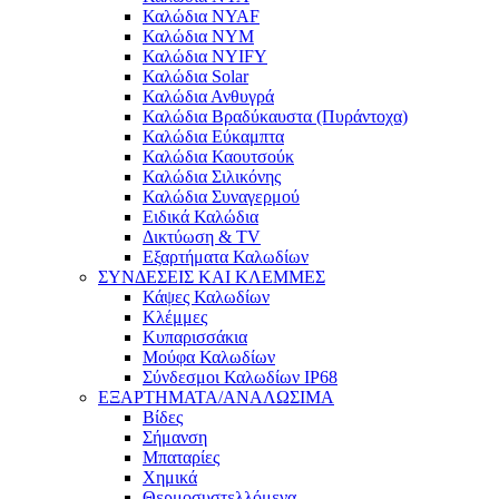
Καλώδια NYAF
Καλώδια NYM
Καλώδια NYIFY
Καλώδια Solar
Καλώδια Ανθυγρά
Καλώδια Βραδύκαυστα (Πυράντοχα)
Καλώδια Εύκαμπτα
Καλώδια Καουτσούκ
Καλώδια Σιλικόνης
Καλώδια Συναγερμού
Ειδικά Καλώδια
Δικτύωση & TV
Εξαρτήματα Καλωδίων
ΣΥΝΔΕΣΕΙΣ ΚΑΙ ΚΛΕΜΜΕΣ
Κάψες Καλωδίων
Κλέμμες
Κυπαρισσάκια
Μούφα Καλωδίων
Σύνδεσμοι Καλωδίων IP68
ΕΞΑΡΤΗΜΑΤΑ/ΑΝΑΛΩΣΙΜΑ
Βίδες
Σήμανση
Μπαταρίες
Χημικά
Θερμοσυστελλόμενα