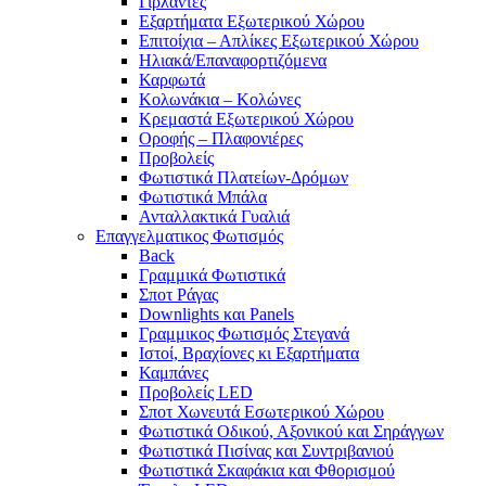
Γιρλάντες
Εξαρτήματα Εξωτερικού Χώρου
Επιτοίχια – Απλίκες Εξωτερικού Χώρου
Ηλιακά/Επαναφορτιζόμενα
Καρφωτά
Κολωνάκια – Κολώνες
Κρεμαστά Εξωτερικού Χώρου
Οροφής – Πλαφονιέρες
Προβολείς
Φωτιστικά Πλατείων-Δρόμων
Φωτιστικά Μπάλα
Ανταλλακτικά Γυαλιά
Επαγγελματικος Φωτισμός
Back
Γραμμικά Φωτιστικά
Σποτ Ράγας
Downlights και Panels
Γραμμικος Φωτισμός Στεγανά
Ιστοί, Βραχίονες κι Εξαρτήματα
Καμπάνες
Προβολείς LED
Σποτ Χωνευτά Εσωτερικού Χώρου
Φωτιστικά Οδικού, Αξονικού και Σηράγγων
Φωτιστικά Πισίνας και Συντριβανιού
Φωτιστικά Σκαφάκια και Φθορισμού