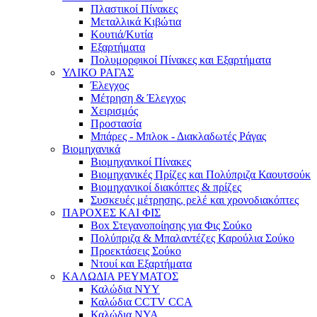
Πλαστικοί Πίνακες
Μεταλλικά Κιβώτια
Κουτιά/Κυτία
Εξαρτήματα
Πολυμορφικοί Πίνακες και Εξαρτήματα
ΥΛΙΚΟ ΡΑΓΑΣ
Έλεγχος
Μέτρηση & Έλεγχος
Χειρισμός
Προστασία
Μπάρες - Μπλοκ - Διακλαδωτές Ράγας
Βιομηχανικά
Βιομηχανικοί Πίνακες
Βιομηχανικές Πρίζες και Πολύπριζα Καουτσούκ
Βιομηχανικοί διακόπτες & πρίζες
Συσκευές μέτρησης, ρελέ και χρονοδιακόπτες
ΠΑΡΟΧΕΣ ΚΑΙ ΦΙΣ
Box Στεγανοποίησης για Φις Σούκο
Πολύπριζα & Μπαλαντέζες Καρούλια Σούκο
Προεκτάσεις Σούκο
Ντουί και Εξαρτήματα
ΚΑΛΩΔΙΑ ΡΕΥΜΑΤΟΣ
Καλώδια NYY
Καλώδια CCTV CCA
Καλώδια NYA