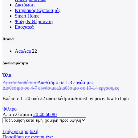
Δικτύωση
Κτηριακός Εξοπλισμός
Smart Home
Ψύξη & Θέρμανση
Εποχιακά
Brand
Aca
Aca
22
Διαθεσιμότητα
Όλα
Άμεσα διαθέσιμο
Διαθέσιμο σε 1-3 εργάσιμες
Διαθέσιμο σε 4-7 εργάσιμες
Διαθέσιμο σε 10-14 εργάσιμες
Βλέπετε 1–20 από 22 αποτελέσματα
Sorted by price: low to high
Φίλτρο
Αποτελέσματα
20
40
60
80
Γρήγορη προβολή
Προσθήκη σε αγαπημένα