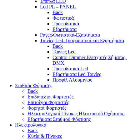
Έπιπλα LED
Led PL – PANEL
Back
Φωτιστικά
Τροφοδοτικά
Εξαρτήματα
Ράγες-Φωτιστικά-Εξαρτήματα
Ταινίες Led-Τροφοδοτικά και Εξαρτήματα
Back
Ταινίες Led
Control-Dimmer-Ενισχυτές Σήματος-
DMX
Τροφοδοτικά Led
Εξαρτήματα Led Ταινίες
Προφίλ Αλουμινίου
Σταθμός Φόρτισης
Back
Επιδαπέδιοι Φορτιστές
Επιτoίχιοι Φορτιστές
Φορητοί Φορτιστές
Ηλεκτρολογικοί Πίνακες Ηλεκτρικού Οχήματος
Εξαρτήματα Σταθμού Φόρτισης
Ηλεκτρολογικά
Back
Κυτία & Πίνακες