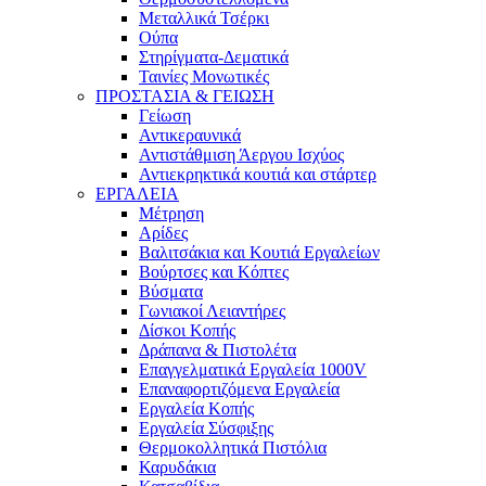
Μεταλλικά Τσέρκι
Ούπα
Στηρίγματα-Δεματικά
Ταινίες Μονωτικές
ΠΡΟΣΤΑΣΙΑ & ΓΕΙΩΣΗ
Γείωση
Αντικεραυνικά
Αντιστάθμιση Άεργου Ισχύος
Αντιεκρηκτικά κουτιά και στάρτερ
ΕΡΓΑΛΕΙΑ
Μέτρηση
Αρίδες
Βαλιτσάκια και Κουτιά Εργαλείων
Βούρτσες και Κόπτες
Βύσματα
Γωνιακοί Λειαντήρες
Δίσκοι Κοπής
Δράπανα & Πιστολέτα
Επαγγελματικά Εργαλεία 1000V
Επαναφορτιζόμενα Εργαλεία
Εργαλεία Κοπής
Εργαλεία Σύσφιξης
Θερμοκολλητικά Πιστόλια
Καρυδάκια