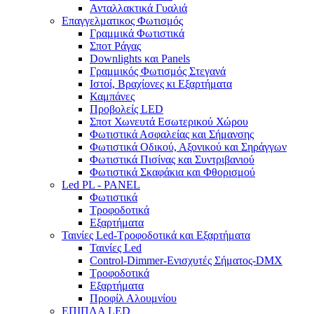
Ανταλλακτικά Γυαλιά
Επαγγελματικος Φωτισμός
Γραμμικά Φωτιστικά
Σποτ Ράγας
Downlights και Panels
Γραμμικός Φωτισμός Στεγανά
Ιστοί, Βραχίονες κι Εξαρτήματα
Καμπάνες
Προβολείς LED
Σποτ Χωνευτά Εσωτερικού Χώρου
Φωτιστικά Ασφαλείας και Σήμανσης
Φωτιστικά Οδικού, Αξονικού και Σηράγγων
Φωτιστικά Πισίνας και Συντριβανιού
Φωτιστικά Σκαφάκια και Φθορισμού
Led PL - PANEL
Φωτιστικά
Τροφοδοτικά
Εξαρτήματα
Ταινίες Led-Τροφοδοτικά και Εξαρτήματα
Ταινίες Led
Control-Dimmer-Ενισχυτές Σήματος-DMX
Τροφοδοτικά
Εξαρτήματα
Προφίλ Αλουμνίου
ΕΠΙΠΛΑ LED