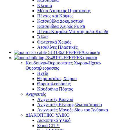
Κατσαβίδια
Κλειδιά
Μέσα Ατομικής Προστασίας
Πένσες και Κόφτες
Κατσαβίδια Δοκιμαστικά
Κατσαβίδια Χειρός Pz-Ph
Πένσα-Κοφτάκι-Μιτοτσίμπιδο-Κοπίδι
Άλλα
Φωτιστικά Χειρός
Ατσαλίνες Πλαστικές
Δικτύωση
Κτηριακά
Κουδουνια-Θερμοστατες Χωρου-Ηχεια-
Θυροτηλεορασεις
Ηχεία
Θερμοστάτες Χώρου
Θυροτηλεοράσεις
Κουδούνια Πόρτας
Ανιχνευτές
Ανιχνευτές Καπνού
Ανιχνευτές Κίνησης/Φωτοκύταρρα
Ανιχνευτές Μονοξειδίου του Άνθρακα
ΔΙΑΚΟΠΤΙΚΟ ΥΛΙΚΟ
Διακοπτικό Υλικό
Σειρά CITY