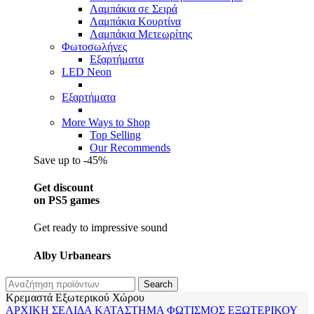
Λαμπάκια σε Σειρά
Λαμπάκια Κουρτίνα
Λαμπάκια Μετεωρίτης
Φωτοσωλήνες
Εξαρτήματα
LED Neon
Εξαρτήματα
More Ways to Shop
Top Selling
Our Recommends
Save up to -45%
Get discount
on PS5 games
Get ready to impressive sound
Alby Urbanears
Search
Κρεμαστά Εξωτερικού Χώρου
ΑΡΧΙΚΉ ΣΕΛΊΔΑ
ΚΑΤΆΣΤΗΜΑ
ΦΩΤΙΣΜΌΣ
ΕΞΩΤΕΡΙΚΟΎ