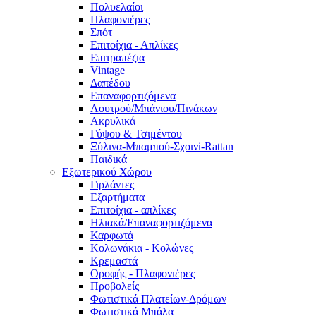
Πολυελαίοι
Πλαφονιέρες
Σπότ
Επιτοίχια - Απλίκες
Επιτραπέζια
Vintage
Δαπέδου
Επαναφορτιζόμενα
Λουτρού/Μπάνιου/Πινάκων
Ακρυλικά
Γύψου & Τσιμέντου
Ξύλινα-Μπαμπού-Σχοινί-Rattan
Παιδικά
Εξωτερικού Χώρου
Γιρλάντες
Εξαρτήματα
Επιτοίχια - απλίκες
Ηλιακά/Επαναφορτιζόμενα
Καρφωτά
Κολωνάκια - Κολώνες
Κρεμαστά
Οροφής - Πλαφονιέρες
Προβολείς
Φωτιστικά Πλατείων-Δρόμων
Φωτιστικά Μπάλα