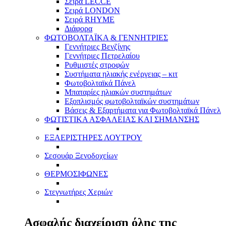
Σειρά LECCE
Σειρά LONDON
Σειρά RHYME
Διάφορα
ΦΩΤΟΒΟΛΤΑΪΚΑ & ΓΕΝΝΗΤΡΙΕΣ
Γεννήτριες Βενζίνης
Γεννήτριες Πετρελαίου
Ρυθμιστές στροφών
Συστήματα ηλιακής ενέργειας – κιτ
Φωτοβολταϊκά Πάνελ
Μπαταρίες ηλιακών συστημάτων
Εξοπλισμός φωτοβολταϊκών συστημάτων
Βάσεις & Εξαρτήματα για Φωτοβολταϊκά Πάνελ
ΦΩΤΙΣΤΙΚΑ ΑΣΦΑΛΕΙΑΣ ΚΑΙ ΣΗΜΑΝΣΗΣ
ΕΞΑΕΡΙΣΤΗΡΕΣ ΛΟΥΤΡΟΥ
Σεσουάρ Ξενοδοχείων
ΘΕΡΜΟΣΙΦΩΝΕΣ
Στεγνωτήρες Χεριών
Ασφαλής διαχείριση όλης της