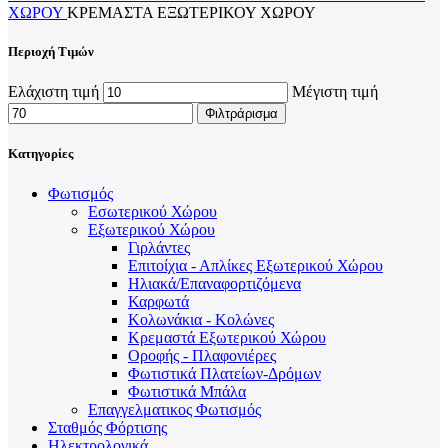
ΧΏΡΟΥ
ΚΡΕΜΑΣΤΆ ΕΞΩΤΕΡΙΚΟΎ ΧΏΡΟΥ
Περιοχή Τιμών
Ελάχιστη τιμή
Μέγιστη τιμή
Φιλτράρισμα
Κατηγορίες
Φωτισμός
Εσωτερικού Χώρου
Εξωτερικού Χώρου
Γιρλάντες
Επιτοίχια - Απλίκες Εξωτερικού Χώρου
Ηλιακά/Επαναφορτιζόμενα
Καρφωτά
Κολωνάκια - Κολώνες
Κρεμαστά Εξωτερικού Χώρου
Οροφής - Πλαφονιέρες
Φωτιστικά Πλατείων-Δρόμων
Φωτιστικά Μπάλα
Επαγγελματικος Φωτισμός
Σταθμός Φόρτισης
Ηλεκτρολογικά