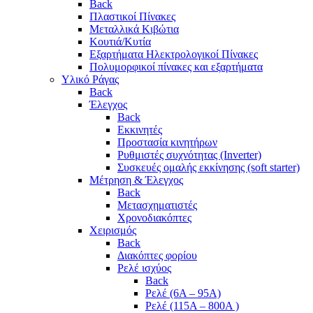
Back
Πλαστικοί Πίνακες
Μεταλλικά Κιβώτια
Κουτιά/Κυτία
Εξαρτήματα Ηλεκτρολογικοί Πίνακες
Πολυμορφικοί πίνακες και εξαρτήματα
Υλικό Ράγας
Back
Έλεγχος
Back
Εκκινητές
Προστασία κινητήρων
Ρυθμιστές συχνότητας (Inverter)
Συσκευές ομαλής εκκίνησης (soft starter)
Μέτρηση & Έλεγχος
Back
Μετασχηματιστές
Χρονοδιακόπτες
Χειρισμός
Back
Διακόπτες φορίου
Ρελέ ισχύος
Back
Ρελέ (6A – 95A)
Ρελέ (115A – 800A )