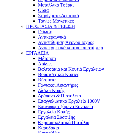
Μεταλλικά Τσέρκι
Ούπα
Στηρίγματα-Δεματικά
Ταινίες Μονωτικές
ΠΡΟΣΤΑΣΙΑ & ΓΕΙΩΣΗ
Γείωση
Αντικεραυνικά
Αντιστάθμιση Άεργου Ισχύος
Αντιεκρηκτικά κουτιά και στάρτερ
ΕΡΓΑΛΕΙΑ
Μέτρηση
Αρίδες
Βαλιτσάκια και Κουτιά Εργαλείων
Βούρτσες και Κόπτες
Βύσματα
Γωνιακοί Λειαντήρες
Δίσκοι Κοπής
Δράπανα & Πιστολέτα
Επαγγελματικά Εργαλεία 1000V
Επαναφορτιζόμενα Εργαλεία
Εργαλεία Κοπής
Εργαλεία Σύσφιξης
Θερμοκολλητικά Πιστόλια
Καρυδάκια