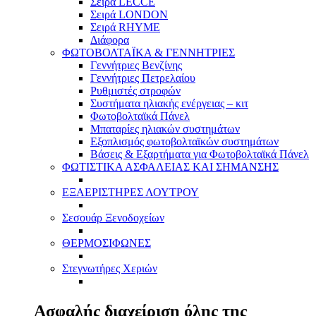
Σειρά LECCE
Σειρά LONDON
Σειρά RHYME
Διάφορα
ΦΩΤΟΒΟΛΤΑΪΚΑ & ΓΕΝΝΗΤΡΙΕΣ
Γεννήτριες Βενζίνης
Γεννήτριες Πετρελαίου
Ρυθμιστές στροφών
Συστήματα ηλιακής ενέργειας – κιτ
Φωτοβολταϊκά Πάνελ
Μπαταρίες ηλιακών συστημάτων
Εξοπλισμός φωτοβολταϊκών συστημάτων
Βάσεις & Εξαρτήματα για Φωτοβολταϊκά Πάνελ
ΦΩΤΙΣΤΙΚΑ ΑΣΦΑΛΕΙΑΣ ΚΑΙ ΣΗΜΑΝΣΗΣ
ΕΞΑΕΡΙΣΤΗΡΕΣ ΛΟΥΤΡΟΥ
Σεσουάρ Ξενοδοχείων
ΘΕΡΜΟΣΙΦΩΝΕΣ
Στεγνωτήρες Χεριών
Ασφαλής διαχείριση όλης της