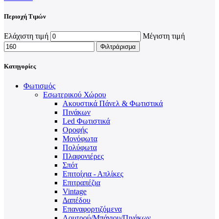
Περιοχή Τιμών
Ελάχιστη τιμή
Μέγιστη τιμή
Φιλτράρισμα
Κατηγορίες
Φωτισμός
Εσωτερικού Χώρου
Ακουστικά Πάνελ & Φωτιστικά
Πινάκων
Led Φωτιστικά
Οροφής
Μονόφωτα
Πολύφωτα
Πλαφονιέρες
Σπότ
Επιτοίχια - Απλίκες
Επιτραπέζια
Vintage
Δαπέδου
Επαναφορτιζόμενα
Λουτρού/Μπάνιου/Πινάκων