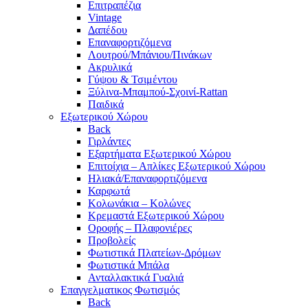
Επιτραπέζια
Vintage
Δαπέδου
Επαναφορτιζόμενα
Λουτρού/Μπάνιου/Πινάκων
Ακρυλικά
Γύψου & Τσιμέντου
Ξύλινα-Μπαμπού-Σχοινί-Rattan
Παιδικά
Εξωτερικού Χώρου
Back
Γιρλάντες
Εξαρτήματα Εξωτερικού Χώρου
Επιτοίχια – Απλίκες Εξωτερικού Χώρου
Ηλιακά/Επαναφορτιζόμενα
Καρφωτά
Κολωνάκια – Κολώνες
Κρεμαστά Εξωτερικού Χώρου
Οροφής – Πλαφονιέρες
Προβολείς
Φωτιστικά Πλατείων-Δρόμων
Φωτιστικά Μπάλα
Ανταλλακτικά Γυαλιά
Επαγγελματικος Φωτισμός
Back