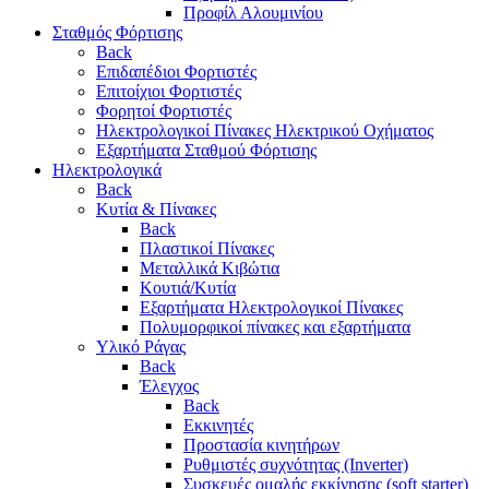
Προφίλ Αλουμινίου
Σταθμός Φόρτισης
Back
Επιδαπέδιοι Φορτιστές
Επιτoίχιοι Φορτιστές
Φορητοί Φορτιστές
Ηλεκτρολογικοί Πίνακες Ηλεκτρικού Οχήματος
Εξαρτήματα Σταθμού Φόρτισης
Ηλεκτρολογικά
Back
Κυτία & Πίνακες
Back
Πλαστικοί Πίνακες
Μεταλλικά Κιβώτια
Κουτιά/Κυτία
Εξαρτήματα Ηλεκτρολογικοί Πίνακες
Πολυμορφικοί πίνακες και εξαρτήματα
Υλικό Ράγας
Back
Έλεγχος
Back
Εκκινητές
Προστασία κινητήρων
Ρυθμιστές συχνότητας (Inverter)
Συσκευές ομαλής εκκίνησης (soft starter)