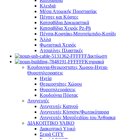
Κατσαβίδια
Κλειδιά
Μέσα Ατομικής Προστασίας
Πένσες και Κόφτες
Κατσαβίδια Δοκιμαστικά
Κατσαβίδια Χειρός Pz-Ph
Πένσα-Κοφτάκι-Μιτοτσίμπιδο-Κοπίδι
Άλλα
Φωτιστικά Χειρός
Ατσαλίνες Πλαστικές
Δικτύωση
Κτηριακά
Κουδουνια-Θερμοστατες Χωρου-Ηχεια-
Θυροτηλεορασεις
Ηχεία
Θερμοστάτες Χώρου
Θυροτηλεοράσεις
Κουδούνια Πόρτας
Ανιχνευτές
Ανιχνευτές Καπνού
Ανιχνευτές Κίνησης/Φωτοκύταρρα
Ανιχνευτές Μονοξειδίου του Άνθρακα
ΔΙΑΚΟΠΤΙΚΟ ΥΛΙΚΟ
Διακοπτικό Υλικό
Σειρά CITY