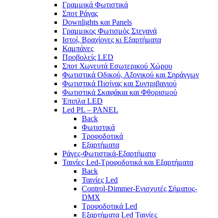
Γραμμικά Φωτιστικά
Σποτ Ράγας
Downlights και Panels
Γραμμικος Φωτισμός Στεγανά
Ιστοί, Βραχίονες κι Εξαρτήματα
Καμπάνες
Προβολείς LED
Σποτ Χωνευτά Εσωτερικού Χώρου
Φωτιστικά Οδικού, Αξονικού και Σηράγγων
Φωτιστικά Πισίνας και Συντριβανιού
Φωτιστικά Σκαφάκια και Φθορισμού
Έπιπλα LED
Led PL – PANEL
Back
Φωτιστικά
Τροφοδοτικά
Εξαρτήματα
Ράγες-Φωτιστικά-Εξαρτήματα
Ταινίες Led-Τροφοδοτικά και Εξαρτήματα
Back
Ταινίες Led
Control-Dimmer-Ενισχυτές Σήματος-
DMX
Τροφοδοτικά Led
Εξαρτήματα Led Ταινίες