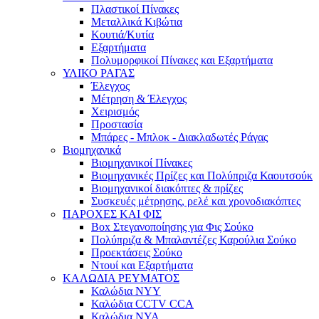
Πλαστικοί Πίνακες
Μεταλλικά Κιβώτια
Κουτιά/Κυτία
Εξαρτήματα
Πολυμορφικοί Πίνακες και Εξαρτήματα
ΥΛΙΚΟ ΡΑΓΑΣ
Έλεγχος
Μέτρηση & Έλεγχος
Χειρισμός
Προστασία
Μπάρες - Μπλοκ - Διακλαδωτές Ράγας
Βιομηχανικά
Βιομηχανικοί Πίνακες
Βιομηχανικές Πρίζες και Πολύπριζα Καουτσούκ
Βιομηχανικοί διακόπτες & πρίζες
Συσκευές μέτρησης, ρελέ και χρονοδιακόπτες
ΠΑΡΟΧΕΣ ΚΑΙ ΦΙΣ
Box Στεγανοποίησης για Φις Σούκο
Πολύπριζα & Μπαλαντέζες Καρούλια Σούκο
Προεκτάσεις Σούκο
Ντουί και Εξαρτήματα
ΚΑΛΩΔΙΑ ΡΕΥΜΑΤΟΣ
Καλώδια NYY
Καλώδια CCTV CCA
Καλώδια NYA