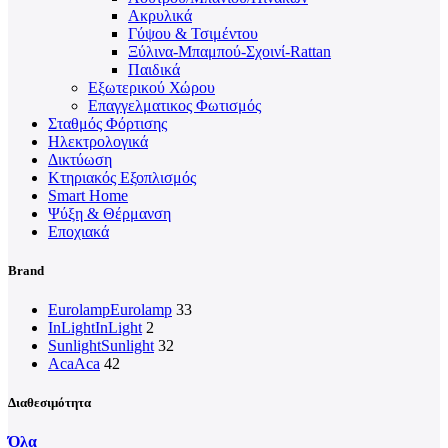
Ακρυλικά
Γύψου & Τσιμέντου
Ξύλινα-Μπαμπού-Σχοινί-Rattan
Παιδικά
Εξωτερικού Χώρου
Επαγγελματικος Φωτισμός
Σταθμός Φόρτισης
Ηλεκτρολογικά
Δικτύωση
Κτηριακός Εξοπλισμός
Smart Home
Ψύξη & Θέρμανση
Εποχιακά
Brand
Eurolamp
Eurolamp
33
InLight
InLight
2
Sunlight
Sunlight
32
Aca
Aca
42
Διαθεσιμότητα
Όλα