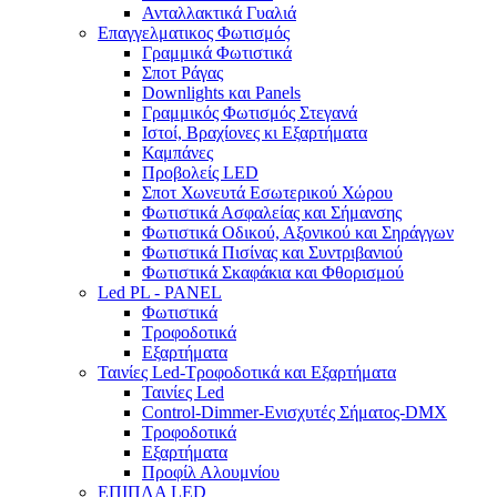
Ανταλλακτικά Γυαλιά
Επαγγελματικος Φωτισμός
Γραμμικά Φωτιστικά
Σποτ Ράγας
Downlights και Panels
Γραμμικός Φωτισμός Στεγανά
Ιστοί, Βραχίονες κι Εξαρτήματα
Καμπάνες
Προβολείς LED
Σποτ Χωνευτά Εσωτερικού Χώρου
Φωτιστικά Ασφαλείας και Σήμανσης
Φωτιστικά Οδικού, Αξονικού και Σηράγγων
Φωτιστικά Πισίνας και Συντριβανιού
Φωτιστικά Σκαφάκια και Φθορισμού
Led PL - PANEL
Φωτιστικά
Τροφοδοτικά
Εξαρτήματα
Ταινίες Led-Τροφοδοτικά και Εξαρτήματα
Ταινίες Led
Control-Dimmer-Ενισχυτές Σήματος-DMX
Τροφοδοτικά
Εξαρτήματα
Προφίλ Αλουμνίου
ΕΠΙΠΛΑ LED