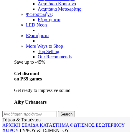
Λαμπάκια Κουρτίνα
Λαμπάκια Μετεωρίτης
Φωτοσωλήνες
Εξαρτήματα
LED Neon
Εξαρτήματα
More Ways to Shop
Top Selling
Our Recommends
Save up to -45%
Get discount
on PS5 games
Get ready to impressive sound
Alby Urbanears
Search
Γύψου & Τσιμέντου
ΑΡΧΙΚΉ ΣΕΛΊΔΑ
ΚΑΤΆΣΤΗΜΑ
ΦΩΤΙΣΜΌΣ
ΕΣΩΤΕΡΙΚΟΎ
ΧΏΡΟΥ
ΓΎΨΟΥ & ΤΣΙΜΈΝΤΟΥ