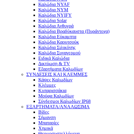
Καλώδια NYAF
Καλώδια NYM
Καλώδια NYIFY
Καλώδια Solar
Καλώδια Ανθυγρά
Καλώδια Βραδύκαυστα (Πυράντοχα)
Καλώδια Εύκαμπτα
Καλώδια Καουτσούκ
Καλώδια Σιλικόνης
Καλώδια Συναγερμού
Ειδικά Καλώδια
Δικτύωση & TV
Εξαρτήματα Καλωδίων
ΣΥΝΔΕΣΕΙΣ ΚΑΙ ΚΛΕΜΜΕΣ
Κάψες Καλωδίων
Κλέμμες
Κυπαρισσάκια
Μούφα Καλωδίων
Σύνδεσμοι Καλωδίων IP68
ΕΞΑΡΤΗΜΑΤΑ/ΑΝΑΛΩΣΙΜΑ
Βίδες
Σήμανση
Μπαταρίες
Χημικά
Θερμοσυστελλόμενα