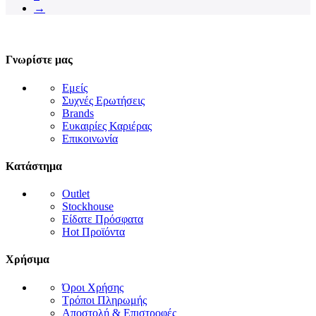
→
Γνωρίστε μας
Εμείς
Συχνές Ερωτήσεις
Brands
Ευκαιρίες Καριέρας
Επικοινωνία
Κατάστημα
Outlet
Stockhouse
Είδατε Πρόσφατα
Hot Προϊόντα
Χρήσιμα
Όροι Χρήσης
Τρόποι Πληρωμής
Αποστολή & Επιστροφές