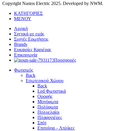
Copyright Nastos Electric
2025. Developed by NWM.
ΚΑΤΗΓΟΡΙΕΣ
ΜΕΝΟΥ
Αρχική
Σχετικά με εμάς
Συχνές Ερωτήσεις
Brands
Ευκαιρίες Καριέρας
Επικοινωνία
Προσφορές
Φωτισμός
Back
Εσωτερικού Χώρου
Back
Led Φωτιστικά
Οροφής
Μονόφωτα
Πολύφωτα
Πολυελαίοι
Πλαφονιέρες
Σπότ
Επιτοίχια – Απλίκες