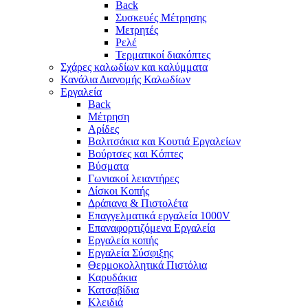
Back
Συσκευές Μέτρησης
Μετρητές
Ρελέ
Τερματικοί διακόπτες
Σχάρες καλωδίων και καλύμματα
Κανάλια Διανομής Καλωδίων
Εργαλεία
Back
Μέτρηση
Αρίδες
Βαλιτσάκια και Κουτιά Εργαλείων
Βούρτσες και Κόπτες
Βύσματα
Γωνιακοί λειαντήρες
Δίσκοι Κοπής
Δράπανα & Πιστολέτα
Επαγγελματικά εργαλεία 1000V
Επαναφορτιζόμενα Εργαλεία
Εργαλεία κοπής
Εργαλεία Σύσφιξης
Θερμοκολλητικά Πιστόλια
Καρυδάκια
Κατσαβίδια
Κλειδιά