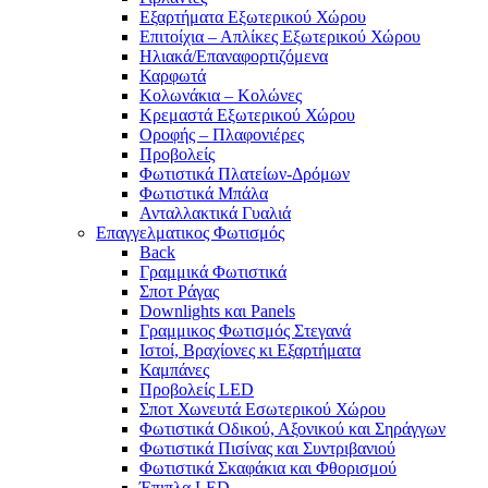
Εξαρτήματα Εξωτερικού Χώρου
Επιτοίχια – Απλίκες Εξωτερικού Χώρου
Ηλιακά/Επαναφορτιζόμενα
Καρφωτά
Κολωνάκια – Κολώνες
Κρεμαστά Εξωτερικού Χώρου
Οροφής – Πλαφονιέρες
Προβολείς
Φωτιστικά Πλατείων-Δρόμων
Φωτιστικά Μπάλα
Ανταλλακτικά Γυαλιά
Επαγγελματικος Φωτισμός
Back
Γραμμικά Φωτιστικά
Σποτ Ράγας
Downlights και Panels
Γραμμικος Φωτισμός Στεγανά
Ιστοί, Βραχίονες κι Εξαρτήματα
Καμπάνες
Προβολείς LED
Σποτ Χωνευτά Εσωτερικού Χώρου
Φωτιστικά Οδικού, Αξονικού και Σηράγγων
Φωτιστικά Πισίνας και Συντριβανιού
Φωτιστικά Σκαφάκια και Φθορισμού
Έπιπλα LED