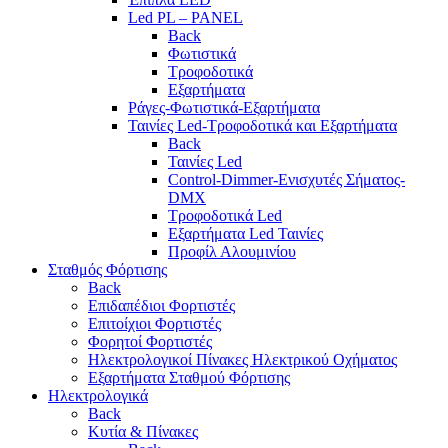
Led PL – PANEL
Back
Φωτιστικά
Τροφοδοτικά
Εξαρτήματα
Ράγες-Φωτιστικά-Εξαρτήματα
Ταινίες Led-Τροφοδοτικά και Εξαρτήματα
Back
Ταινίες Led
Control-Dimmer-Ενισχυτές Σήματος-
DMX
Τροφοδοτικά Led
Εξαρτήματα Led Ταινίες
Προφίλ Αλουμινίου
Σταθμός Φόρτισης
Back
Επιδαπέδιοι Φορτιστές
Επιτoίχιοι Φορτιστές
Φορητοί Φορτιστές
Ηλεκτρολογικοί Πίνακες Ηλεκτρικού Οχήματος
Εξαρτήματα Σταθμού Φόρτισης
Ηλεκτρολογικά
Back
Κυτία & Πίνακες