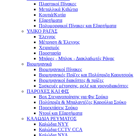
Πλαστικοί Πίνακες
Μεταλλικά Κιβώτια
Κουτιά/Κυτία
Εξαρτήματα
Πολυμορφικοί Πίνακες και Εξαρτήματα
ΥΛΙΚΟ ΡΑΓΑΣ
Έλεγχος
Μέτρηση & Έλεγχος
Χειρισμός
Προστασία
Μπάρες - Μπλοκ - Διακλαδωτές Ράγας
Βιομηχανικά
Βιομηχανικοί Πίνακες
Βιομηχανικές Πρίζες και Πολύπριζα Καουτσούκ
Βιομηχανικοί διακόπτες & πρίζες
Συσκευές μέτρησης, ρελέ και χρονοδιακόπτες
ΠΑΡΟΧΕΣ ΚΑΙ ΦΙΣ
Box Στεγανοποίησης για Φις Σούκο
Πολύπριζα & Μπαλαντέζες Καρούλια Σούκο
Προεκτάσεις Σούκο
Ντουί και Εξαρτήματα
ΚΑΛΩΔΙΑ ΡΕΥΜΑΤΟΣ
Καλώδια NYY
Καλώδια CCTV CCA
Καλώδια NYA