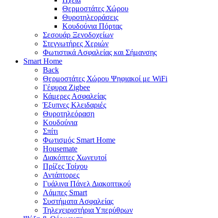
Θερμοστάτες Χώρου
Θυροτηλεοράσεις
Κουδούνια Πόρτας
Σεσουάρ Ξενοδοχείων
Στεγνωτήρες Χεριών
Φωτιστικά Ασφαλείας και Σήμανσης
Smart Home
Back
Θερμοστάτες Χώρου Ψηφιακοί με WiFi
Γέφυρα Zigbee
Κάμερες Ασφαλείας
Έξυπνες Κλειδαριές
Θυροτηλεόραση
Κουδούνια
Σπίτι
Φωτισμός Smart Home
Housemate
Διακόπτες Χωνευτοί
Πρίζες Τοίχου
Αντάπτορες
Γυάλινα Πάνελ Διακοπτικού
Λάμπες Smart
Συστήματα Ασφαλείας
Τηλεχειριστήρια Υπερύθρων