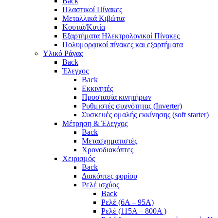
Back
Πλαστικοί Πίνακες
Μεταλλικά Κιβώτια
Κουτιά/Κυτία
Εξαρτήματα Ηλεκτρολογικοί Πίνακες
Πολυμορφικοί πίνακες και εξαρτήματα
Υλικό Ράγας
Back
Έλεγχος
Back
Εκκινητές
Προστασία κινητήρων
Ρυθμιστές συχνότητας (Inverter)
Συσκευές ομαλής εκκίνησης (soft starter)
Μέτρηση & Έλεγχος
Back
Μετασχηματιστές
Χρονοδιακόπτες
Χειρισμός
Back
Διακόπτες φορίου
Ρελέ ισχύος
Back
Ρελέ (6A – 95A)
Ρελέ (115A – 800A )