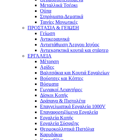
Μεταλλικά Τσέρκι
Ούπα
Στηρίγματα-Δεματικά
Ταινίες Μονωτικές
ΠΡΟΣΤΑΣΙΑ & ΓΕΙΩΣΗ
Γείωση
Αντικεραυνικά
Αντιστάθμιση Άεργου Ισχύος
Αντιεκρηκτικά κουτιά και στάρτερ
ΕΡΓΑΛΕΙΑ
Μέτρηση
Αρίδες
Βαλιτσάκια και Κουτιά Εργαλείων
Βούρτσες και Κόπτες
Βύσματα
Γωνιακοί Λειαντήρες
Δίσκοι Κοπής
Δράπανα & Πιστολέτα
Επαγγελματικά Εργαλεία 1000V
Επαναφορτιζόμενα Εργαλεία
Εργαλεία Κοπής
Εργαλεία Σύσφιξης
Θερμοκολλητικά Πιστόλια
Καρυδάκια