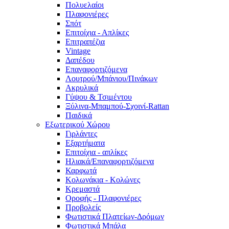
Πολυελαίοι
Πλαφονιέρες
Σπότ
Επιτοίχια - Απλίκες
Επιτραπέζια
Vintage
Δαπέδου
Επαναφορτιζόμενα
Λουτρού/Μπάνιου/Πινάκων
Ακρυλικά
Γύψου & Τσιμέντου
Ξύλινα-Μπαμπού-Σχοινί-Rattan
Παιδικά
Εξωτερικού Χώρου
Γιρλάντες
Εξαρτήματα
Επιτοίχια - απλίκες
Ηλιακά/Επαναφορτιζόμενα
Καρφωτά
Κολωνάκια - Κολώνες
Κρεμαστά
Οροφής - Πλαφονιέρες
Προβολείς
Φωτιστικά Πλατείων-Δρόμων
Φωτιστικά Μπάλα