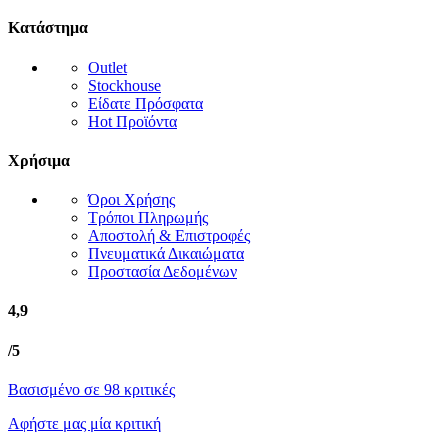
Κατάστημα
Outlet
Stockhouse
Είδατε Πρόσφατα
Hot Προϊόντα
Χρήσιμα
Όροι Χρήσης
Τρόποι Πληρωμής
Αποστολή & Επιστροφές
Πνευματικά Δικαιώματα
Προστασία Δεδομένων
4,9
/5
Βασισμένο σε 98 κριτικές
Αφήστε μας μία κριτική