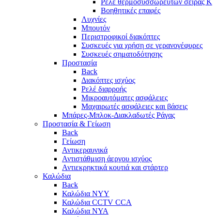
Ρελέ θερμοσυσσωρευτών σειράς Κ
Βοηθητικές επαφές
Λυχνίες
Μπουτόν
Περιστροφικοί διακόπτες
Συσκευές για χρήση σε γερανογέφυρες
Συσκευές σηματοδότησης
Προστασία
Back
Διακόπτες ισχύος
Ρελέ διαρροής
Μικροαυτόματες ασφάλειες
Μαχαιρωτές ασφάλειες και βάσεις
Μπάρες-Μπλοκ-Διακλαδωτές Ράγας
Προστασία & Γείωση
Back
Γείωση
Αντικεραυνικά
Αντιστάθμιση άεργου ισχύος
Αντιεκρηκτικά κουτιά και στάρτερ
Καλώδια
Back
Καλώδια NYY
Καλώδια CCTV CCA
Καλώδια NYA