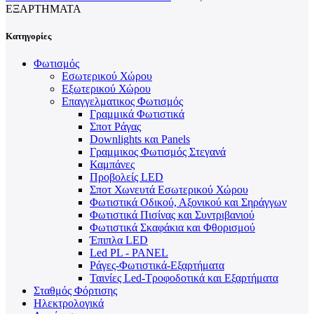
ΕΞΑΡΤΉΜΑΤΑ
Κατηγορίες
Φωτισμός
Εσωτερικού Χώρου
Εξωτερικού Χώρου
Επαγγελματικος Φωτισμός
Γραμμικά Φωτιστικά
Σποτ Ράγας
Downlights και Panels
Γραμμικος Φωτισμός Στεγανά
Καμπάνες
Προβολείς LED
Σποτ Χωνευτά Εσωτερικού Χώρου
Φωτιστικά Οδικού, Αξονικού και Σηράγγων
Φωτιστικά Πισίνας και Συντριβανιού
Φωτιστικά Σκαφάκια και Φθορισμού
Έπιπλα LED
Led PL - PANEL
Ράγες-Φωτιστικά-Εξαρτήματα
Ταινίες Led-Τροφοδοτικά και Εξαρτήματα
Σταθμός Φόρτισης
Ηλεκτρολογικά