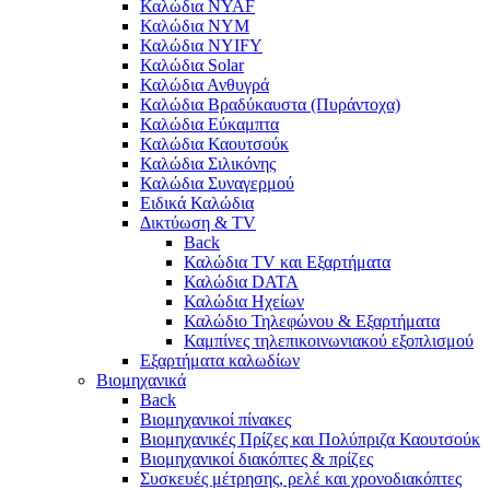
Καλώδια NYAF
Καλώδια NYΜ
Καλώδια ΝΥΙFY
Καλώδια Solar
Καλώδια Ανθυγρά
Καλώδια Βραδύκαυστα (Πυράντοχα)
Καλώδια Εύκαμπτα
Καλώδια Καουτσούκ
Καλώδια Σιλικόνης
Καλώδια Συναγερμού
Ειδικά Καλώδια
Δικτύωση & TV
Back
Καλώδια TV και Εξαρτήματα
Καλώδια DATA
Καλώδια Ηχείων
Καλώδιο Τηλεφώνου & Εξαρτήματα
Καμπίνες τηλεπικοινωνιακού εξοπλισμού
Eξαρτήματα καλωδίων
Βιομηχανικά
Back
Βιομηχανικοί πίνακες
Βιομηχανικές Πρίζες και Πολύπριζα Καουτσούκ
Βιομηχανικοί διακόπτες & πρίζες
Συσκευές μέτρησης, ρελέ και χρονοδιακόπτες