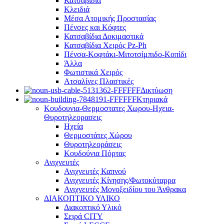
Κατσαβίδια
Κλειδιά
Μέσα Ατομικής Προστασίας
Πένσες και Κόφτες
Κατσαβίδια Δοκιμαστικά
Κατσαβίδια Χειρός Pz-Ph
Πένσα-Κοφτάκι-Μιτοτσίμπιδο-Κοπίδι
Άλλα
Φωτιστικά Χειρός
Ατσαλίνες Πλαστικές
Δικτύωση
Κτηριακά
Κουδουνια-Θερμοστατες Χωρου-Ηχεια-
Θυροτηλεορασεις
Ηχεία
Θερμοστάτες Χώρου
Θυροτηλεοράσεις
Κουδούνια Πόρτας
Ανιχνευτές
Ανιχνευτές Καπνού
Ανιχνευτές Κίνησης/Φωτοκύταρρα
Ανιχνευτές Μονοξειδίου του Άνθρακα
ΔΙΑΚΟΠΤΙΚΟ ΥΛΙΚΟ
Διακοπτικό Υλικό
Σειρά CITY