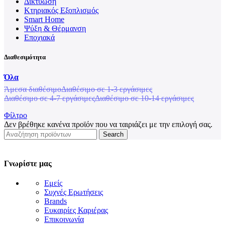
Δικτύωση
Κτηριακός Εξοπλισμός
Smart Home
Ψύξη & Θέρμανση
Εποχιακά
Διαθεσιμότητα
Όλα
Άμεσα διαθέσιμο
Διαθέσιμο σε 1-3 εργάσιμες
Διαθέσιμο σε 4-7 εργάσιμες
Διαθέσιμο σε 10-14 εργάσιμες
Φίλτρο
Δεν βρέθηκε κανένα προϊόν που να ταιριάζει με την επιλογή σας.
Search
Γνωρίστε μας
Εμείς
Συχνές Ερωτήσεις
Brands
Ευκαιρίες Καριέρας
Επικοινωνία