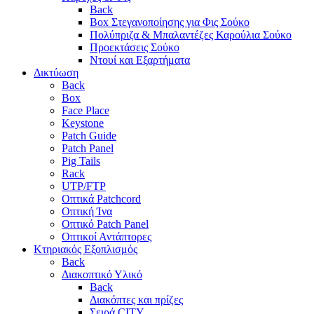
Back
Box Στεγανοποίησης για Φις Σούκο
Πολύπριζα & Μπαλαντέζες Καρούλια Σούκο
Προεκτάσεις Σούκο
Ντουί και Εξαρτήματα
Δικτύωση
Back
Box
Face Place
Keystone
Patch Guide
Patch Panel
Pig Tails
Rack
UTP/FTP
Οπτικά Patchcord
Οπτική Ίνα
Οπτικό Patch Panel
Οπτικοί Αντάπτορες
Κτηριακός Εξοπλισμός
Back
Διακοπτικό Υλικό
Back
Διακόπτες και πρίζες
Σειρά CITY