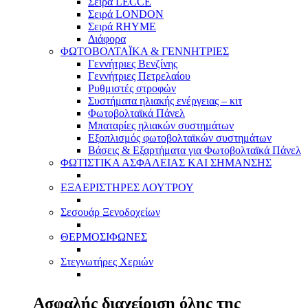
Σειρά LECCE
Σειρά LONDON
Σειρά RHYME
Διάφορα
ΦΩΤΟΒΟΛΤΑΪΚΑ & ΓΕΝΝΗΤΡΙΕΣ
Γεννήτριες Βενζίνης
Γεννήτριες Πετρελαίου
Ρυθμιστές στροφών
Συστήματα ηλιακής ενέργειας – κιτ
Φωτοβολταϊκά Πάνελ
Μπαταρίες ηλιακών συστημάτων
Εξοπλισμός φωτοβολταϊκών συστημάτων
Βάσεις & Εξαρτήματα για Φωτοβολταϊκά Πάνελ
ΦΩΤΙΣΤΙΚΑ ΑΣΦΑΛΕΙΑΣ ΚΑΙ ΣΗΜΑΝΣΗΣ
ΕΞΑΕΡΙΣΤΗΡΕΣ ΛΟΥΤΡΟΥ
Σεσουάρ Ξενοδοχείων
ΘΕΡΜΟΣΙΦΩΝΕΣ
Στεγνωτήρες Χεριών
Ασφαλής διαχείριση όλης της