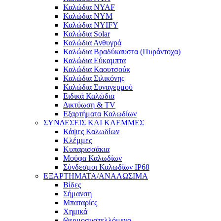
Καλώδια NYAF
Καλώδια NYM
Καλώδια NYIFY
Καλώδια Solar
Καλώδια Ανθυγρά
Καλώδια Βραδύκαυστα (Πυράντοχα)
Καλώδια Εύκαμπτα
Καλώδια Καουτσούκ
Καλώδια Σιλικόνης
Καλώδια Συναγερμού
Ειδικά Καλώδια
Δικτύωση & TV
Εξαρτήματα Καλωδίων
ΣΥΝΔΕΣΕΙΣ ΚΑΙ ΚΛΕΜΜΕΣ
Κάψες Καλωδίων
Κλέμμες
Κυπαρισσάκια
Μούφα Καλωδίων
Σύνδεσμοι Καλωδίων IP68
ΕΞΑΡΤΗΜΑΤΑ/ΑΝΑΛΩΣΙΜΑ
Βίδες
Σήμανση
Μπαταρίες
Χημικά
Θερμοσυστελλόμενα