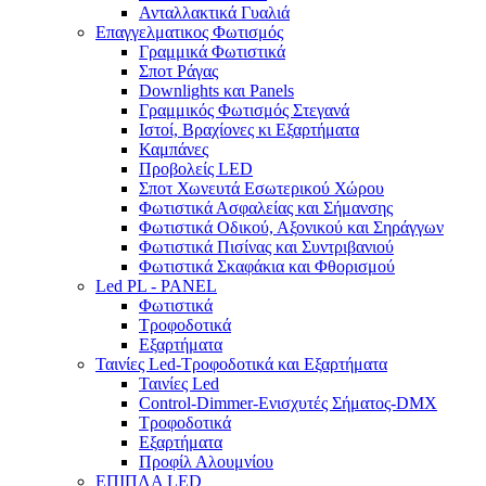
Ανταλλακτικά Γυαλιά
Επαγγελματικος Φωτισμός
Γραμμικά Φωτιστικά
Σποτ Ράγας
Downlights και Panels
Γραμμικός Φωτισμός Στεγανά
Ιστοί, Βραχίονες κι Εξαρτήματα
Καμπάνες
Προβολείς LED
Σποτ Χωνευτά Εσωτερικού Χώρου
Φωτιστικά Ασφαλείας και Σήμανσης
Φωτιστικά Οδικού, Αξονικού και Σηράγγων
Φωτιστικά Πισίνας και Συντριβανιού
Φωτιστικά Σκαφάκια και Φθορισμού
Led PL - PANEL
Φωτιστικά
Τροφοδοτικά
Εξαρτήματα
Ταινίες Led-Τροφοδοτικά και Εξαρτήματα
Ταινίες Led
Control-Dimmer-Ενισχυτές Σήματος-DMX
Τροφοδοτικά
Εξαρτήματα
Προφίλ Αλουμνίου
ΕΠΙΠΛΑ LED