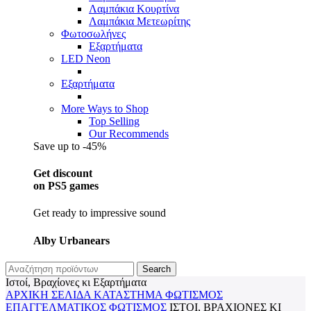
Λαμπάκια Κουρτίνα
Λαμπάκια Μετεωρίτης
Φωτοσωλήνες
Εξαρτήματα
LED Neon
Εξαρτήματα
More Ways to Shop
Top Selling
Our Recommends
Save up to -45%
Get discount
on PS5 games
Get ready to impressive sound
Alby Urbanears
Search
Ιστοί, Βραχίονες κι Εξαρτήματα
ΑΡΧΙΚΉ ΣΕΛΊΔΑ
ΚΑΤΆΣΤΗΜΑ
ΦΩΤΙΣΜΌΣ
ΕΠΑΓΓΕΛΜΑΤΙΚΟΣ ΦΩΤΙΣΜΌΣ
ΙΣΤΟΊ, ΒΡΑΧΊΟΝΕΣ ΚΙ