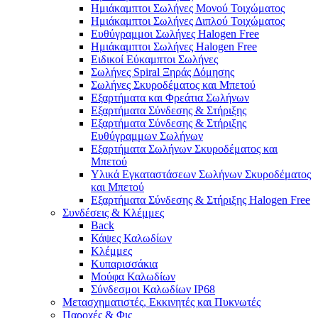
Ημιάκαμπτοι Σωλήνες Μονού Τοιχώματος
Ημιάκαμπτοι Σωλήνες Διπλού Τοιχώματος
Ευθύγραμμοι Σωλήνες Halogen Free
Ημιάκαμπτοι Σωλήνες Halogen Free
Ειδικοί Εύκαμπτοι Σωλήνες
Σωλήνες Spiral Ξηράς Δόμησης
Σωλήνες Σκυροδέματος και Μπετού
Εξαρτήματα και Φρεάτια Σωλήνων
Εξαρτήματα Σύνδεσης & Στήριξης
Εξαρτήματα Σύνδεσης & Στήριξης
Ευθύγραμμων Σωλήνων
Εξαρτήματα Σωλήνων Σκυροδέματος και
Μπετού
Υλικά Εγκαταστάσεων Σωλήνων Σκυροδέματος
και Μπετού
Εξαρτήματα Σύνδεσης & Στήριξης Halogen Free
Συνδέσεις & Κλέμμες
Back
Κάψες Καλωδίων
Κλέμμες
Κυπαρισσάκια
Μούφα Καλωδίων
Σύνδεσμοι Καλωδίων IP68
Μετασχηματιστές, Εκκινητές και Πυκνωτές
Παροχές & Φις