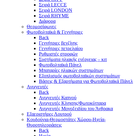
Σειρά LECCE
Σειρά LONDON
Σειρά RHYME
Διάφορα
Θερμοσίφωνες
Φωτοβολταϊκά & Γεννήτριες
Back
Γεννήτριες βενζίνης
Γεννήτριες πετρελαίου
Ρυθμιστές στροφών
Συστήματα ηλιακής ενέργειας – κιτ
Φωτοβολταϊκά Πάνελ
Μπαταρίες ηλιακών συστημάτων
Εξοπλισμός φωτοβολταϊκών συστημάτων
Βάσεις & Εξαρτήματα για Φωτοβολταϊκά Πάνελ
Ανιχνευτές
Back
Ανιχνευτές Καπνού
Ανιχνευτές Κίνησης/Φωτοκύτταρα
Ανιχνευτές Μονοξειδίου του Άνθρακα
Εξαεριστήρες Λουτρού
Κουδούνια-Θερμοστάτες Χώρου-Ηχεία-
Θυροτηλεοράσεις
Back
Ηχεία