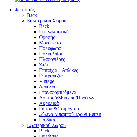
Φωτισμός
Back
Εσωτερικού Χώρου
Back
Led Φωτιστικά
Οροφής
Μονόφωτα
Πολύφωτα
Πολυελαίοι
Πλαφονιέρες
Σπότ
Επιτοίχια – Απλίκες
Επιτραπέζια
Vintage
Δαπέδου
Επαναφορτιζόμενα
Λουτρού/Μπάνιου/Πινάκων
Ακρυλικά
Γύψου & Τσιμέντου
Ξύλινα-Μπαμπού-Σχοινί-Rattan
Παιδικά
Εξωτερικού Χώρου
Back
Γιρλάντες