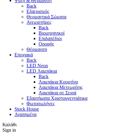
Ψύξη & Θέρμανση
Back
Εξαερισμός
Θερμαντικά Σώματα
Ανεμιστήρες
Back
Βιομηχανικοί
Επιδαπέδιοι
Οροφής
Θέρμανση
Εποχιακά
Back
LED Neon
LED Λαμπάκια
Back
Λαμπάκια Κουρτίνα
Λαμπάκια Μετεωρίτης
Λαμπάκια σε Σειρά
Εξαρτήματα Χριστουγεννιάτικα
Φωτοσωλήνες
Stock House
Αγαπημένα
Καλάθι
Sign in