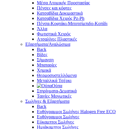
Μέσα Ατομικής Προστασίας
Πένσες και κόφτες
Κατσαβίδια Δοκιμαστικά
Κατσαβίδια Χειρός Pz-Ph
Πένσα-Κοφτάκι-Μιτοτσίμπιδο-Κοπίδι
Άλλα
Φωτιστικά Χειρός
Ατσαλίνες Πλαστικές
Εξαρτήματα/Αναλώσιμα
Back
Βίδες
Σήμανση
Μπαταρίες
Χημικά
Θερμοσυστελλόμενα
Μεταλλικά Τσέρκι
Ούπα
Στηρίγματα-Δεματικά
Ταινίες Μονωτικές
Σωλήνες & Εξαρτήματα
Back
Ευθύγραμμοι Σωλήνες Halogen Free ECO
Ευθύγραμμοι Σωλήνες
Εύκαμπτοι Σωλήνες
Ημιάκαμπτοι Σωλήνες