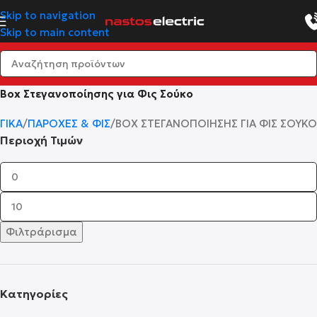
Skip to navigation
Skip to main content
Box Στεγανοποίησης για Φις Σούκο
ΓΙΚΆ
ΠΑΡΟΧΈΣ & ΦΙΣ
BOX ΣΤΕΓΑΝΟΠΟΊΗΣΗΣ ΓΙΑ ΦΙΣ ΣΟΎΚΟ
Περιοχή Τιμών
Φιλτράρισμα
Κατηγορίες