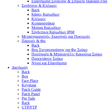
Εξαρτήματα Σύνδεσης & Στήριξης Halogen Free
Συνδέσεις & Κλέμμες
Back
Κάψες Καλωδίων
Κλέμμες
Κυπαρισσάκια
Μούφα Καλωδίων
Σύνδεσμοι Καλωδίων IP68
Μετασχηματιστές, Εκκινητές και Πυκνωτές
Παροχές & Φις
Back
Box Στεγανοποίησης για Φις Σούκο
Πολύπριζα & Μπαλαντέζες Καρούλια Σούκο
Προεκτάσεις Σούκο
Ντουί και Εξαρτήματα
Δικτύωση
Back
Box
Face Place
Keystone
Patch Guide
Patch Panel
Pig Tails
Rack
UTP/FTP