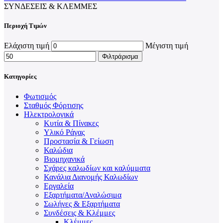
ΣΥΝΔΈΣΕΙΣ & ΚΛΈΜΜΕΣ
Περιοχή Τιμών
Ελάχιστη τιμή
Μέγιστη τιμή
Φιλτράρισμα
Κατηγορίες
Φωτισμός
Σταθμός Φόρτισης
Ηλεκτρολογικά
Κυτία & Πίνακες
Υλικό Ράγας
Προστασία & Γείωση
Καλώδια
Βιομηχανικά
Σχάρες καλωδίων και καλύμματα
Κανάλια Διανομής Καλωδίων
Εργαλεία
Εξαρτήματα/Αναλώσιμα
Σωλήνες & Εξαρτήματα
Συνδέσεις & Κλέμμες
Κλέμμες