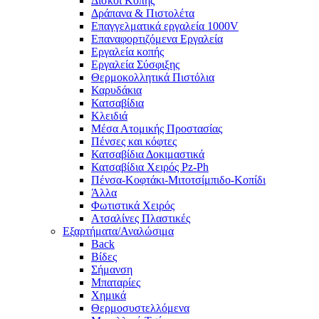
Δίσκοι Κοπής
Δράπανα & Πιστολέτα
Επαγγελματικά εργαλεία 1000V
Επαναφορτιζόμενα Εργαλεία
Εργαλεία κοπής
Εργαλεία Σύσφιξης
Θερμοκολλητικά Πιστόλια
Καρυδάκια
Κατσαβίδια
Κλειδιά
Μέσα Ατομικής Προστασίας
Πένσες και κόφτες
Κατσαβίδια Δοκιμαστικά
Κατσαβίδια Χειρός Pz-Ph
Πένσα-Κοφτάκι-Μιτοτσίμπιδο-Κοπίδι
Άλλα
Φωτιστικά Χειρός
Ατσαλίνες Πλαστικές
Εξαρτήματα/Αναλώσιμα
Back
Βίδες
Σήμανση
Μπαταρίες
Χημικά
Θερμοσυστελλόμενα