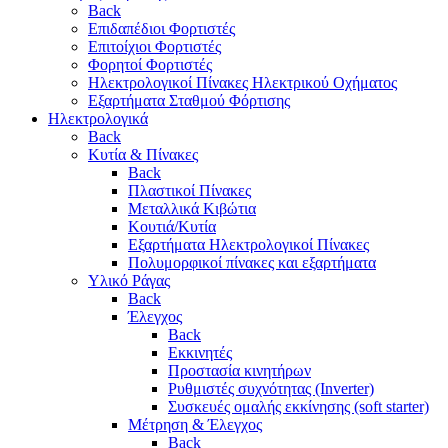
Back
Επιδαπέδιοι Φορτιστές
Επιτoίχιοι Φορτιστές
Φορητοί Φορτιστές
Ηλεκτρολογικοί Πίνακες Ηλεκτρικού Οχήματος
Εξαρτήματα Σταθμού Φόρτισης
Ηλεκτρολογικά
Back
Κυτία & Πίνακες
Back
Πλαστικοί Πίνακες
Μεταλλικά Κιβώτια
Κουτιά/Κυτία
Εξαρτήματα Ηλεκτρολογικοί Πίνακες
Πολυμορφικοί πίνακες και εξαρτήματα
Υλικό Ράγας
Back
Έλεγχος
Back
Εκκινητές
Προστασία κινητήρων
Ρυθμιστές συχνότητας (Inverter)
Συσκευές ομαλής εκκίνησης (soft starter)
Μέτρηση & Έλεγχος
Back