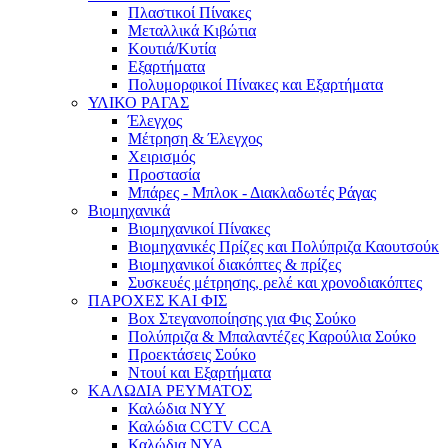
Πλαστικοί Πίνακες
Μεταλλικά Κιβώτια
Κουτιά/Κυτία
Εξαρτήματα
Πολυμορφικοί Πίνακες και Εξαρτήματα
ΥΛΙΚΟ ΡΑΓΑΣ
Έλεγχος
Μέτρηση & Έλεγχος
Χειρισμός
Προστασία
Μπάρες - Μπλοκ - Διακλαδωτές Ράγας
Βιομηχανικά
Βιομηχανικοί Πίνακες
Βιομηχανικές Πρίζες και Πολύπριζα Καουτσούκ
Βιομηχανικοί διακόπτες & πρίζες
Συσκευές μέτρησης, ρελέ και χρονοδιακόπτες
ΠΑΡΟΧΕΣ ΚΑΙ ΦΙΣ
Box Στεγανοποίησης για Φις Σούκο
Πολύπριζα & Μπαλαντέζες Καρούλια Σούκο
Προεκτάσεις Σούκο
Ντουί και Εξαρτήματα
ΚΑΛΩΔΙΑ ΡΕΥΜΑΤΟΣ
Καλώδια NYY
Καλώδια CCTV CCA
Καλώδια NYA