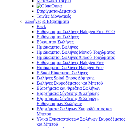
Μεταλλικά Τσέρκι
Ούπα
Στηρίγματα-Δεματικά
Ταινίες Μονωτικές
Σωλήνες & Εξαρτήματα
Back
Ευθύγραμμοι Σωλήνες Halogen Free ECO
Ευθύγραμμοι Σωλήνες
Εύκαμπτοι Σωλήνες
Ημιάκαμπτοι Σωλήνες
Ημιάκαμπτοι Σωλήνες Μονού Τοιχώματος
Ημιάκαμπτοι Σωλήνες Διπλού Τοιχώματος
Ευθύγραμμοι Σωλήνες Halogen Free
Ημιάκαμπτοι Σωλήνες Halogen Free
Ειδικοί Εύκαμπτοι Σωλήνες
Σωλήνες Spiral Ξηράς Δόμησης
Σωλήνες Σκυροδέματος και Μπετού
Εξαρτήματα και Φρεάτια Σωλήνων
Εξαρτήματα Σύνδεσης & Στήριξης
Εξαρτήματα Σύνδεσης & Στήριξης
Ευθύγραμμων Σωλήνων
Εξαρτήματα Σωλήνων Σκυροδέματος και
Μπετού
Υλικά Εγκαταστάσεων Σωλήνων Σκυροδέματος
και Μπετού