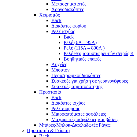
Μετασχηματιστές
Χρονοδιακόπτες
Χειρισμός
Back
Διακόπτες φορίου
Ρελέ ισχύος
Back
Ρελέ (6A – 95A)
Ρελέ (115A – 800A )
Ρελέ θερμοσυσσωρευτών σειράς Κ
Βοηθητικές επαφές
Λυχνίες
Μπουτόν
Περιστροφικοί διακόπτες
Συσκευές για χρήση σε γερανογέφυρες
Συσκευές σηματοδότησης
Προστασία
Back
Διακόπτες ισχύος
Ρελέ διαρροής
Μικροαυτόματες ασφάλειες
Μαχαιρωτές ασφάλειες και βάσεις
Μπάρες-Μπλοκ-Διακλαδωτές Ράγας
Προστασία & Γείωση
Back