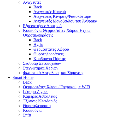
Ανιχνευτές
Back
Ανιχνευτές Καπνού
Ανιχνευτές Κίνησης/Φωτοκύτταρα
Ανιχνευτές Μονοξειδίου του Άνθρακα
Εξαεριστήρες Λουτρού
Κουδούνια-Θερμοστάτες Χώρου-Ηχεία-
Θυροτηλεοράσεις
Back
Ηχεία
Θερμοστάτες Χώρου
Θυροτηλεοράσεις
Κουδούνια Πόρτας
Σεσουάρ Ξενοδοχείων
Στεγνωτήρες Χεριών
Φωτιστικά Ασφαλείας και Σήμανσης
Smart Home
Back
Θερμοστάτες Χώρου Ψηφιακοί με WiFi
Γέφυρα Zigbee
Κάμερες Ασφαλείας
Έξυπνες Κλειδαριές
Θυροτηλεόραση
Κουδούνια
Σπίτι