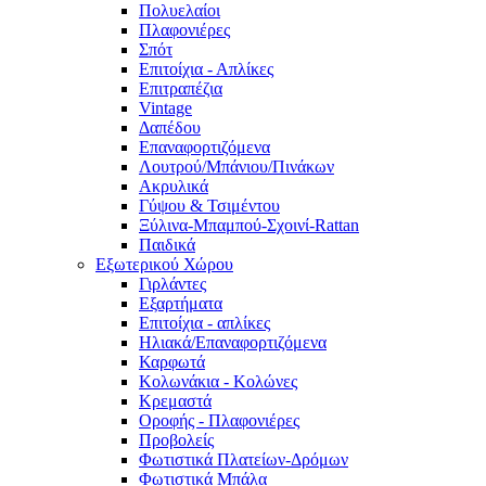
Πολυελαίοι
Πλαφονιέρες
Σπότ
Επιτοίχια - Απλίκες
Επιτραπέζια
Vintage
Δαπέδου
Επαναφορτιζόμενα
Λουτρού/Μπάνιου/Πινάκων
Ακρυλικά
Γύψου & Τσιμέντου
Ξύλινα-Μπαμπού-Σχοινί-Rattan
Παιδικά
Εξωτερικού Χώρου
Γιρλάντες
Εξαρτήματα
Επιτοίχια - απλίκες
Ηλιακά/Επαναφορτιζόμενα
Καρφωτά
Κολωνάκια - Κολώνες
Κρεμαστά
Οροφής - Πλαφονιέρες
Προβολείς
Φωτιστικά Πλατείων-Δρόμων
Φωτιστικά Μπάλα