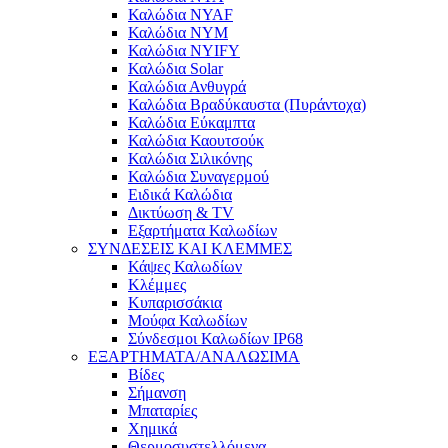
Καλώδια NYAF
Καλώδια NYM
Καλώδια NYIFY
Καλώδια Solar
Καλώδια Ανθυγρά
Καλώδια Βραδύκαυστα (Πυράντοχα)
Καλώδια Εύκαμπτα
Καλώδια Καουτσούκ
Καλώδια Σιλικόνης
Καλώδια Συναγερμού
Ειδικά Καλώδια
Δικτύωση & TV
Εξαρτήματα Καλωδίων
ΣΥΝΔΕΣΕΙΣ ΚΑΙ ΚΛΕΜΜΕΣ
Κάψες Καλωδίων
Κλέμμες
Κυπαρισσάκια
Μούφα Καλωδίων
Σύνδεσμοι Καλωδίων IP68
ΕΞΑΡΤΗΜΑΤΑ/ΑΝΑΛΩΣΙΜΑ
Βίδες
Σήμανση
Μπαταρίες
Χημικά
Θερμοσυστελλόμενα