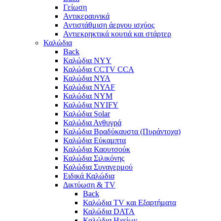
Γείωση
Αντικεραυνικά
Αντιστάθμιση άεργου ισχύος
Αντιεκρηκτικά κουτιά και στάρτερ
Καλώδια
Back
Καλώδια NYY
Καλώδια CCTV CCA
Καλώδια NYA
Καλώδια NYAF
Καλώδια NYΜ
Καλώδια ΝΥΙFY
Καλώδια Solar
Καλώδια Ανθυγρά
Καλώδια Βραδύκαυστα (Πυράντοχα)
Καλώδια Εύκαμπτα
Καλώδια Καουτσούκ
Καλώδια Σιλικόνης
Καλώδια Συναγερμού
Ειδικά Καλώδια
Δικτύωση & TV
Back
Καλώδια TV και Εξαρτήματα
Καλώδια DATA
Καλώδια Ηχείων