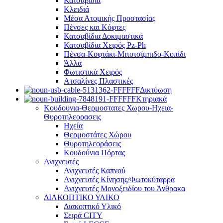
Κατσαβίδια
Κλειδιά
Μέσα Ατομικής Προστασίας
Πένσες και Κόφτες
Κατσαβίδια Δοκιμαστικά
Κατσαβίδια Χειρός Pz-Ph
Πένσα-Κοφτάκι-Μιτοτσίμπιδο-Κοπίδι
Άλλα
Φωτιστικά Χειρός
Ατσαλίνες Πλαστικές
Δικτύωση
Κτηριακά
Κουδουνια-Θερμοστατες Χωρου-Ηχεια-
Θυροτηλεορασεις
Ηχεία
Θερμοστάτες Χώρου
Θυροτηλεοράσεις
Κουδούνια Πόρτας
Ανιχνευτές
Ανιχνευτές Καπνού
Ανιχνευτές Κίνησης/Φωτοκύταρρα
Ανιχνευτές Μονοξειδίου του Άνθρακα
ΔΙΑΚΟΠΤΙΚΟ ΥΛΙΚΟ
Διακοπτικό Υλικό
Σειρά CITY