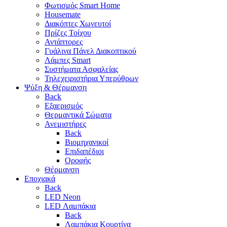
Φωτισμός Smart Home
Housemate
Διακόπτες Χωνευτοί
Πρίζες Τοίχου
Αντάπτορες
Γυάλινα Πάνελ Διακοπτικού
Λάμπες Smart
Συστήματα Ασφαλείας
Τηλεχειριστήρια Υπερύθρων
Ψύξη & Θέρμανση
Back
Εξαερισμός
Θερμαντικά Σώματα
Ανεμιστήρες
Back
Βιομηχανικοί
Επιδαπέδιοι
Οροφής
Θέρμανση
Εποχιακά
Back
LED Neon
LED Λαμπάκια
Back
Λαμπάκια Κουρτίνα