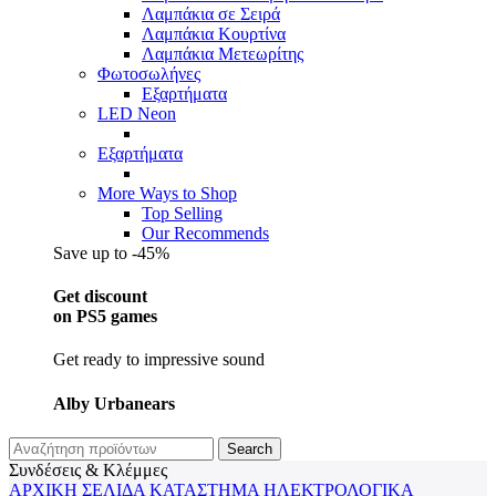
Λαμπάκια σε Σειρά
Λαμπάκια Κουρτίνα
Λαμπάκια Μετεωρίτης
Φωτοσωλήνες
Εξαρτήματα
LED Neon
Εξαρτήματα
More Ways to Shop
Top Selling
Our Recommends
Save up to -45%
Get discount
on PS5 games
Get ready to impressive sound
Alby Urbanears
Search
Συνδέσεις & Κλέμμες
ΑΡΧΙΚΉ ΣΕΛΊΔΑ
ΚΑΤΆΣΤΗΜΑ
ΗΛΕΚΤΡΟΛΟΓΙΚΆ