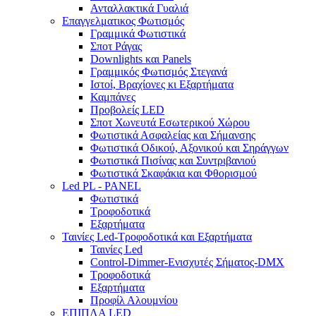
Ανταλλακτικά Γυαλιά
Επαγγελματικος Φωτισμός
Γραμμικά Φωτιστικά
Σποτ Ράγας
Downlights και Panels
Γραμμικός Φωτισμός Στεγανά
Ιστοί, Βραχίονες κι Εξαρτήματα
Καμπάνες
Προβολείς LED
Σποτ Χωνευτά Εσωτερικού Χώρου
Φωτιστικά Ασφαλείας και Σήμανσης
Φωτιστικά Οδικού, Αξονικού και Σηράγγων
Φωτιστικά Πισίνας και Συντριβανιού
Φωτιστικά Σκαφάκια και Φθορισμού
Led PL - PANEL
Φωτιστικά
Τροφοδοτικά
Εξαρτήματα
Ταινίες Led-Τροφοδοτικά και Εξαρτήματα
Ταινίες Led
Control-Dimmer-Ενισχυτές Σήματος-DMX
Τροφοδοτικά
Εξαρτήματα
Προφίλ Αλουμνίου
ΕΠΙΠΛΑ LED