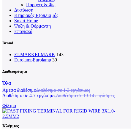
Παροχές & Φις
Δικτύωση
Κτηριακός Εξοπλισμός
Smart Home
Ψύξη & Θέρμανση
Εποχιακά
Brand
ELMARK
ELMARK
143
Eurolamp
Eurolamp
39
Διαθεσιμότητα
Όλα
Άμεσα διαθέσιμο
Διαθέσιμο σε 1-3 εργάσιμες
Διαθέσιμο σε 4-7 εργάσιμες
Διαθέσιμο σε 10-14 εργάσιμες
Φίλτρο
Κλέμμες