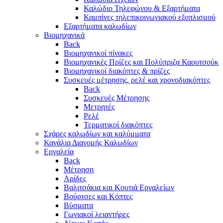
Καλώδιο Τηλεφώνου & Εξαρτήματα
Καμπίνες τηλεπικοινωνιακού εξοπλισμού
Eξαρτήματα καλωδίων
Βιομηχανικά
Back
Βιομηχανικοί πίνακες
Βιομηχανικές Πρίζες και Πολύπριζα Καουτσούκ
Βιομηχανικοί διακόπτες & πρίζες
Συσκευές μέτρησης, ρελέ και χρονοδιακόπτες
Back
Συσκευές Μέτρησης
Μετρητές
Ρελέ
Τερματικοί διακόπτες
Σχάρες καλωδίων και καλύμματα
Κανάλια Διανομής Καλωδίων
Εργαλεία
Back
Μέτρηση
Αρίδες
Βαλιτσάκια και Κουτιά Εργαλείων
Βούρτσες και Κόπτες
Βύσματα
Γωνιακοί λειαντήρες