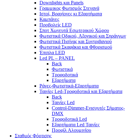
Downlights και Panels
Γραμμικος Φωτισμός Στεγανά
Ιστοί, Βραχίονες κι Εξαρτήματα
Καμπάνες
Προβολείς LED
Σποτ Χωνευτά Εσωτερικού Χώρου
Φωτιστικά Οδικού, Αξονικού και Σηράγγων
Φωτιστικά Πισίνας και Συντριβανιού
Φωτιστικά Σκαφάκια και Φθορισμού
Έπιπλα LED
Led PL – PANEL
Back
Φωτιστικά
Τροφοδοτικά
Εξαρτήματα
Ράγες-Φωτιστικά-Εξαρτήματα
Ταινίες Led-Τροφοδοτικά και Εξαρτήματα
Back
Ταινίες Led
Control-Dimmer-Ενισχυτές Σήματος-
DMX
Τροφοδοτικά Led
Εξαρτήματα Led Ταινίες
Προφίλ Αλουμινίου
Σταθμός Φόρτισης