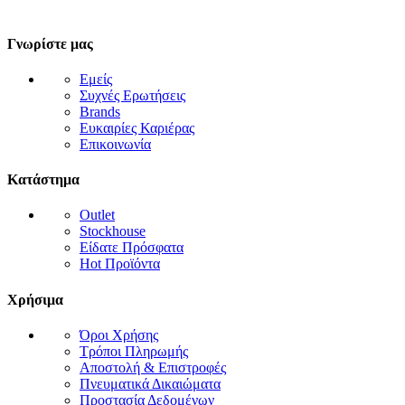
Γνωρίστε μας
Εμείς
Συχνές Ερωτήσεις
Brands
Ευκαιρίες Καριέρας
Επικοινωνία
Κατάστημα
Outlet
Stockhouse
Είδατε Πρόσφατα
Hot Προϊόντα
Χρήσιμα
Όροι Χρήσης
Τρόποι Πληρωμής
Αποστολή & Επιστροφές
Πνευματικά Δικαιώματα
Προστασία Δεδομένων