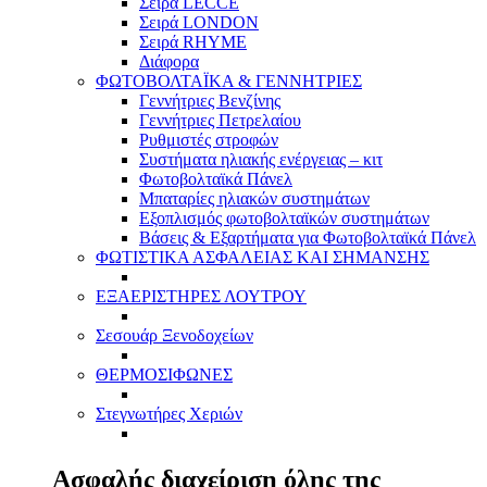
Σειρά LECCE
Σειρά LONDON
Σειρά RHYME
Διάφορα
ΦΩΤΟΒΟΛΤΑΪΚΑ & ΓΕΝΝΗΤΡΙΕΣ
Γεννήτριες Βενζίνης
Γεννήτριες Πετρελαίου
Ρυθμιστές στροφών
Συστήματα ηλιακής ενέργειας – κιτ
Φωτοβολταϊκά Πάνελ
Μπαταρίες ηλιακών συστημάτων
Εξοπλισμός φωτοβολταϊκών συστημάτων
Βάσεις & Εξαρτήματα για Φωτοβολταϊκά Πάνελ
ΦΩΤΙΣΤΙΚΑ ΑΣΦΑΛΕΙΑΣ ΚΑΙ ΣΗΜΑΝΣΗΣ
ΕΞΑΕΡΙΣΤΗΡΕΣ ΛΟΥΤΡΟΥ
Σεσουάρ Ξενοδοχείων
ΘΕΡΜΟΣΙΦΩΝΕΣ
Στεγνωτήρες Χεριών
Ασφαλής διαχείριση όλης της