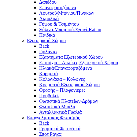
Δαπέδου
Επαναφορτιζόμενα
Λουτρού/Μπάνιου/Πινάκων
Ακρυλικά
Γύψου & Τσιμέντου
Ξύλινα-Μπαμπού-Σχοινί-Rattan
Παιδικά
Εξωτερικού Χώρου
Back
Γιρλάντες
Εξαρτήματα Εξωτερικού Χώρου
Επιτοίχια – Απλίκες Εξωτερικού Χώρου
Ηλιακά/Επαναφορτιζόμενα
Καρφωτά
Κολωνάκια – Κολώνες
Κρεμαστά Εξωτερικού Χώρου
Οροφής – Πλαφονιέρες
Προβολείς
Φωτιστικά Πλατείων-Δρόμων
Φωτιστικά Μπάλα
Ανταλλακτικά Γυαλιά
Επαγγελματικος Φωτισμός
Back
Γραμμικά Φωτιστικά
Σποτ Ράγας