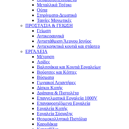
Μεταλλικά Τσέρκι
Ούπα
Στηρίγματα-Δεματικά
Ταινίες Μονωτικές
ΠΡΟΣΤΑΣΙΑ & ΓΕΙΩΣΗ
Γείωση
Αντικεραυνικά
Αντιστάθμιση Άεργου Ισχύος
Αντιεκρηκτικά κουτιά και στάρτερ
ΕΡΓΑΛΕΙΑ
Μέτρηση
Αρίδες
Βαλιτσάκια και Κουτιά Εργαλείων
Βούρτσες και Κόπτες
Βύσματα
Γωνιακοί Λειαντήρες
Δίσκοι Κοπής
Δράπανα & Πιστολέτα
Επαγγελματικά Εργαλεία 1000V
Επαναφορτιζόμενα Εργαλεία
Εργαλεία Κοπής
Εργαλεία Σύσφιξης
Θερμοκολλητικά Πιστόλια
Καρυδάκια