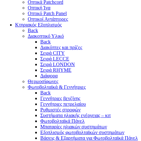
Οπτικά Patchcord
Οπτική Ίνα
Οπτικό Patch Panel
Οπτικοί Αντάπτορες
Κτηριακός Εξοπλισμός
Back
Διακοπτικό Υλικό
Back
Διακόπτες και πρίζες
Σειρά CITY
Σειρά LECCE
Σειρά LONDON
Σειρά RHYME
Διάφορα
Θερμοσίφωνες
Φωτοβολταϊκά & Γεννήτριες
Back
Γεννήτριες βενζίνης
Γεννήτριες πετρελαίου
Ρυθμιστές στροφών
Συστήματα ηλιακής ενέργειας – κιτ
Φωτοβολταϊκά Πάνελ
Μπαταρίες ηλιακών συστημάτων
Εξοπλισμός φωτοβολταϊκών συστημάτων
Βάσεις & Εξαρτήματα για Φωτοβολταϊκά Πάνελ