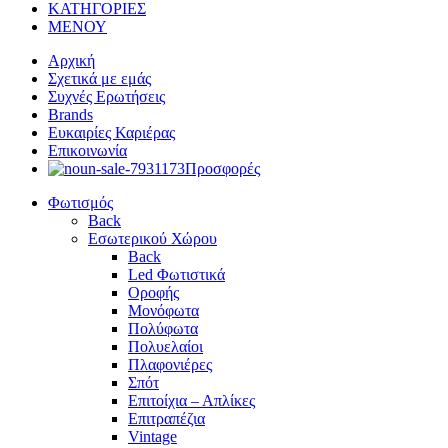
ΚΑΤΗΓΟΡΙΕΣ
ΜΕΝΟΥ
Αρχική
Σχετικά με εμάς
Συχνές Ερωτήσεις
Brands
Ευκαιρίες Καριέρας
Επικοινωνία
Προσφορές
Φωτισμός
Back
Εσωτερικού Χώρου
Back
Led Φωτιστικά
Οροφής
Μονόφωτα
Πολύφωτα
Πολυελαίοι
Πλαφονιέρες
Σπότ
Επιτοίχια – Απλίκες
Επιτραπέζια
Vintage