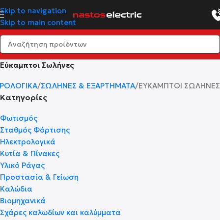
Skip to navigation
Skip to main content
Εύκαμπτοι Σωλήνες
ΡΟΛΟΓΙΚΆ
ΣΩΛΉΝΕΣ & ΕΞΑΡΤΉΜΑΤΑ
ΕΎΚΑΜΠΤΟΙ ΣΩΛΉΝΕΣ
Κατηγορίες
Φωτισμός
Σταθμός Φόρτισης
Ηλεκτρολογικά
Κυτία & Πίνακες
Υλικό Ράγας
Προστασία & Γείωση
Καλώδια
Βιομηχανικά
Σχάρες καλωδίων και καλύμματα