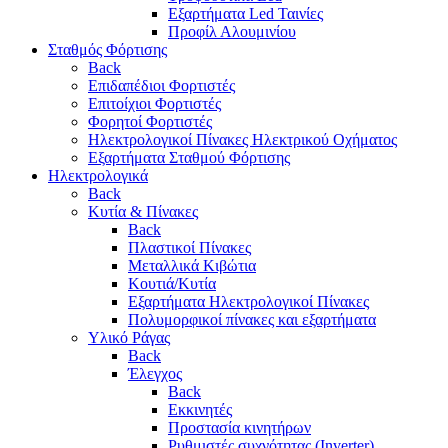
Εξαρτήματα Led Ταινίες
Προφίλ Αλουμινίου
Σταθμός Φόρτισης
Back
Επιδαπέδιοι Φορτιστές
Επιτoίχιοι Φορτιστές
Φορητοί Φορτιστές
Ηλεκτρολογικοί Πίνακες Ηλεκτρικού Οχήματος
Εξαρτήματα Σταθμού Φόρτισης
Ηλεκτρολογικά
Back
Κυτία & Πίνακες
Back
Πλαστικοί Πίνακες
Μεταλλικά Κιβώτια
Κουτιά/Κυτία
Εξαρτήματα Ηλεκτρολογικοί Πίνακες
Πολυμορφικοί πίνακες και εξαρτήματα
Υλικό Ράγας
Back
Έλεγχος
Back
Εκκινητές
Προστασία κινητήρων
Ρυθμιστές συχνότητας (Inverter)