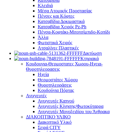
Κατσαβίδια
Κλειδιά
Μέσα Ατομικής Προστασίας
Πένσες και Κόφτες
Κατσαβίδια Δοκιμαστικά
Κατσαβίδια Χειρός Pz-Ph
Πένσα-Κοφτάκι-Μιτοτσίμπιδο-Κοπίδι
Άλλα
Φωτιστικά Χειρός
Ατσαλίνες Πλαστικές
Δικτύωση
Κτηριακά
Κουδουνια-Θερμοστατες Χωρου-Ηχεια-
Θυροτηλεορασεις
Ηχεία
Θερμοστάτες Χώρου
Θυροτηλεοράσεις
Κουδούνια Πόρτας
Ανιχνευτές
Ανιχνευτές Καπνού
Ανιχνευτές Κίνησης/Φωτοκύταρρα
Ανιχνευτές Μονοξειδίου του Άνθρακα
ΔΙΑΚΟΠΤΙΚΟ ΥΛΙΚΟ
Διακοπτικό Υλικό
Σειρά CITY