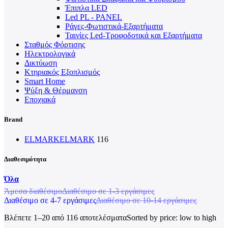
Έπιπλα LED
Led PL - PANEL
Ράγες-Φωτιστικά-Εξαρτήματα
Ταινίες Led-Τροφοδοτικά και Εξαρτήματα
Σταθμός Φόρτισης
Ηλεκτρολογικά
Δικτύωση
Κτηριακός Εξοπλισμός
Smart Home
Ψύξη & Θέρμανση
Εποχιακά
Brand
ELMARK
ELMARK
116
Διαθεσιμότητα
Όλα
Άμεσα διαθέσιμο
Διαθέσιμο σε 1-3 εργάσιμες
Διαθέσιμο σε 4-7 εργάσιμες
Διαθέσιμο σε 10-14 εργάσιμες
Βλέπετε 1–20 από 116 αποτελέσματα
Sorted by price: low to high