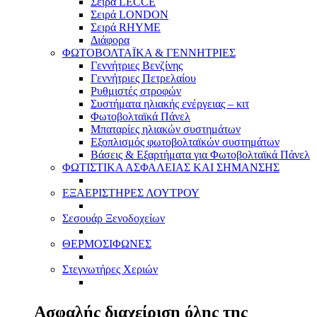
Σειρά LECCE
Σειρά LONDON
Σειρά RHYME
Διάφορα
ΦΩΤΟΒΟΛΤΑΪΚΑ & ΓΕΝΝΗΤΡΙΕΣ
Γεννήτριες Βενζίνης
Γεννήτριες Πετρελαίου
Ρυθμιστές στροφών
Συστήματα ηλιακής ενέργειας – κιτ
Φωτοβολταϊκά Πάνελ
Μπαταρίες ηλιακών συστημάτων
Εξοπλισμός φωτοβολταϊκών συστημάτων
Βάσεις & Εξαρτήματα για Φωτοβολταϊκά Πάνελ
ΦΩΤΙΣΤΙΚΑ ΑΣΦΑΛΕΙΑΣ ΚΑΙ ΣΗΜΑΝΣΗΣ
ΕΞΑΕΡΙΣΤΗΡΕΣ ΛΟΥΤΡΟΥ
Σεσουάρ Ξενοδοχείων
ΘΕΡΜΟΣΙΦΩΝΕΣ
Στεγνωτήρες Χεριών
Ασφαλής διαχείριση όλης της