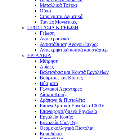
Μεταλλικά Τσέρκι
Ούπα
Στηρίγματα-Δεματικά
Ταινίες Μονωτικές
ΠΡΟΣΤΑΣΙΑ & ΓΕΙΩΣΗ
Γείωση
Αντικεραυνικά
Αντιστάθμιση Άεργου Ισχύος
Αντιεκρηκτικά κουτιά και στάρτερ
ΕΡΓΑΛΕΙΑ
Μέτρηση
Αρίδες
Βαλιτσάκια και Κουτιά Εργαλείων
Βούρτσες και Κόπτες
Βύσματα
Γωνιακοί Λειαντήρες
Δίσκοι Κοπής
Δράπανα & Πιστολέτα
Επαγγελματικά Εργαλεία 1000V
Επαναφορτιζόμενα Εργαλεία
Εργαλεία Κοπής
Εργαλεία Σύσφιξης
Θερμοκολλητικά Πιστόλια
Καρυδάκια