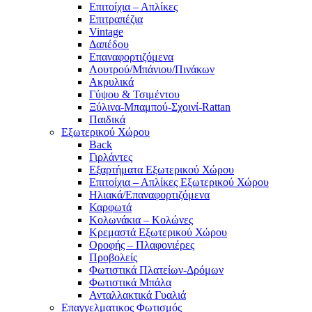
Επιτοίχια – Απλίκες
Επιτραπέζια
Vintage
Δαπέδου
Επαναφορτιζόμενα
Λουτρού/Μπάνιου/Πινάκων
Ακρυλικά
Γύψου & Τσιμέντου
Ξύλινα-Μπαμπού-Σχοινί-Rattan
Παιδικά
Εξωτερικού Χώρου
Back
Γιρλάντες
Εξαρτήματα Εξωτερικού Χώρου
Επιτοίχια – Απλίκες Εξωτερικού Χώρου
Ηλιακά/Επαναφορτιζόμενα
Καρφωτά
Κολωνάκια – Κολώνες
Κρεμαστά Εξωτερικού Χώρου
Οροφής – Πλαφονιέρες
Προβολείς
Φωτιστικά Πλατείων-Δρόμων
Φωτιστικά Μπάλα
Ανταλλακτικά Γυαλιά
Επαγγελματικος Φωτισμός