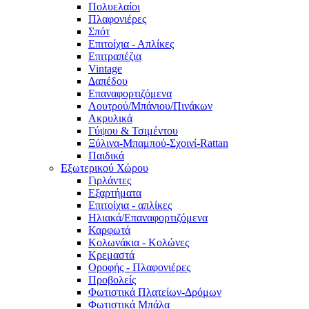
Πολυελαίοι
Πλαφονιέρες
Σπότ
Επιτοίχια - Απλίκες
Επιτραπέζια
Vintage
Δαπέδου
Επαναφορτιζόμενα
Λουτρού/Μπάνιου/Πινάκων
Ακρυλικά
Γύψου & Τσιμέντου
Ξύλινα-Μπαμπού-Σχοινί-Rattan
Παιδικά
Εξωτερικού Χώρου
Γιρλάντες
Εξαρτήματα
Επιτοίχια - απλίκες
Ηλιακά/Επαναφορτιζόμενα
Καρφωτά
Κολωνάκια - Κολώνες
Κρεμαστά
Οροφής - Πλαφονιέρες
Προβολείς
Φωτιστικά Πλατείων-Δρόμων
Φωτιστικά Μπάλα