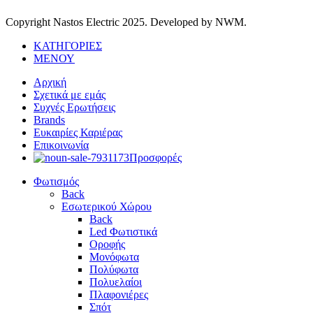
Copyright Nastos Electric
2025. Developed by NWM.
ΚΑΤΗΓΟΡΙΕΣ
ΜΕΝΟΥ
Αρχική
Σχετικά με εμάς
Συχνές Ερωτήσεις
Brands
Ευκαιρίες Καριέρας
Επικοινωνία
Προσφορές
Φωτισμός
Back
Εσωτερικού Χώρου
Back
Led Φωτιστικά
Οροφής
Μονόφωτα
Πολύφωτα
Πολυελαίοι
Πλαφονιέρες
Σπότ