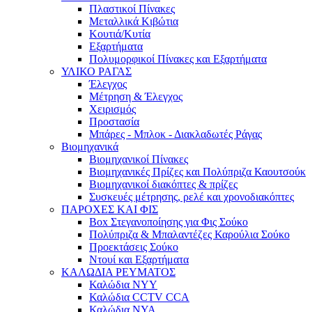
Πλαστικοί Πίνακες
Μεταλλικά Κιβώτια
Κουτιά/Κυτία
Εξαρτήματα
Πολυμορφικοί Πίνακες και Εξαρτήματα
ΥΛΙΚΟ ΡΑΓΑΣ
Έλεγχος
Μέτρηση & Έλεγχος
Χειρισμός
Προστασία
Μπάρες - Μπλοκ - Διακλαδωτές Ράγας
Βιομηχανικά
Βιομηχανικοί Πίνακες
Βιομηχανικές Πρίζες και Πολύπριζα Καουτσούκ
Βιομηχανικοί διακόπτες & πρίζες
Συσκευές μέτρησης, ρελέ και χρονοδιακόπτες
ΠΑΡΟΧΕΣ ΚΑΙ ΦΙΣ
Box Στεγανοποίησης για Φις Σούκο
Πολύπριζα & Μπαλαντέζες Καρούλια Σούκο
Προεκτάσεις Σούκο
Ντουί και Εξαρτήματα
ΚΑΛΩΔΙΑ ΡΕΥΜΑΤΟΣ
Καλώδια NYY
Καλώδια CCTV CCA
Καλώδια NYA