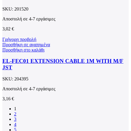
SKU:
201520
Αποστολή σε 4-7 εργάσιμες
3,02
€
Γρήγορη προβολή
Προσθήκη σε αγαπημένα
Προσθήκη στο καλάθι
EL-FEC01 EXTENSION CABLE 1M WITH M/F
JST
SKU:
204395
Αποστολή σε 4-7 εργάσιμες
3,16
€
1
2
3
4
5