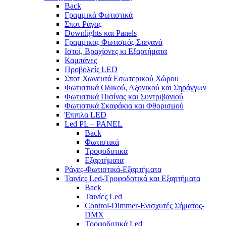
Back
Γραμμικά Φωτιστικά
Σποτ Ράγας
Downlights και Panels
Γραμμικος Φωτισμός Στεγανά
Ιστοί, Βραχίονες κι Εξαρτήματα
Καμπάνες
Προβολείς LED
Σποτ Χωνευτά Εσωτερικού Χώρου
Φωτιστικά Οδικού, Αξονικού και Σηράγγων
Φωτιστικά Πισίνας και Συντριβανιού
Φωτιστικά Σκαφάκια και Φθορισμού
Έπιπλα LED
Led PL – PANEL
Back
Φωτιστικά
Τροφοδοτικά
Εξαρτήματα
Ράγες-Φωτιστικά-Εξαρτήματα
Ταινίες Led-Τροφοδοτικά και Εξαρτήματα
Back
Ταινίες Led
Control-Dimmer-Ενισχυτές Σήματος-
DMX
Τροφοδοτικά Led