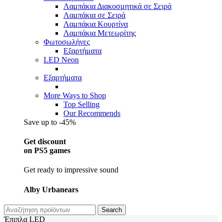
Λαμπάκια Διακοσμητικά σε Σειρά
Λαμπάκια σε Σειρά
Λαμπάκια Κουρτίνα
Λαμπάκια Μετεωρίτης
Φωτοσωλήνες
Εξαρτήματα
LED Neon
Εξαρτήματα
More Ways to Shop
Top Selling
Our Recommends
Save up to -45%
Get discount
on PS5 games
Get ready to impressive sound
Alby Urbanears
Search
Έπιπλα LED