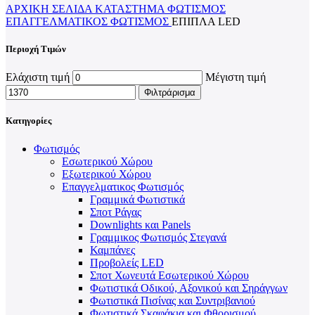
ΑΡΧΙΚΉ ΣΕΛΊΔΑ
ΚΑΤΆΣΤΗΜΑ
ΦΩΤΙΣΜΌΣ
ΕΠΑΓΓΕΛΜΑΤΙΚΟΣ ΦΩΤΙΣΜΌΣ
ΈΠΙΠΛΑ LED
Περιοχή Τιμών
Ελάχιστη τιμή
Μέγιστη τιμή
Φιλτράρισμα
Κατηγορίες
Φωτισμός
Εσωτερικού Χώρου
Εξωτερικού Χώρου
Επαγγελματικος Φωτισμός
Γραμμικά Φωτιστικά
Σποτ Ράγας
Downlights και Panels
Γραμμικος Φωτισμός Στεγανά
Καμπάνες
Προβολείς LED
Σποτ Χωνευτά Εσωτερικού Χώρου
Φωτιστικά Οδικού, Αξονικού και Σηράγγων
Φωτιστικά Πισίνας και Συντριβανιού
Φωτιστικά Σκαφάκια και Φθορισμού