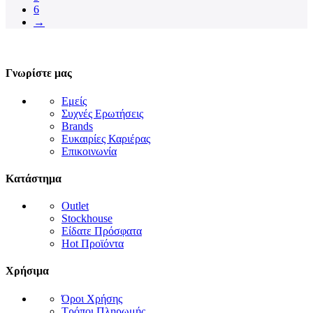
6
→
Γνωρίστε μας
Εμείς
Συχνές Ερωτήσεις
Brands
Ευκαιρίες Καριέρας
Επικοινωνία
Κατάστημα
Outlet
Stockhouse
Είδατε Πρόσφατα
Hot Προϊόντα
Χρήσιμα
Όροι Χρήσης
Τρόποι Πληρωμής