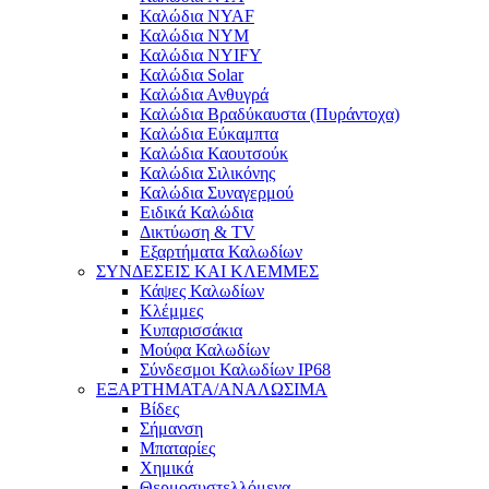
Καλώδια NYAF
Καλώδια NYM
Καλώδια NYIFY
Καλώδια Solar
Καλώδια Ανθυγρά
Καλώδια Βραδύκαυστα (Πυράντοχα)
Καλώδια Εύκαμπτα
Καλώδια Καουτσούκ
Καλώδια Σιλικόνης
Καλώδια Συναγερμού
Ειδικά Καλώδια
Δικτύωση & TV
Εξαρτήματα Καλωδίων
ΣΥΝΔΕΣΕΙΣ ΚΑΙ ΚΛΕΜΜΕΣ
Κάψες Καλωδίων
Κλέμμες
Κυπαρισσάκια
Μούφα Καλωδίων
Σύνδεσμοι Καλωδίων IP68
ΕΞΑΡΤΗΜΑΤΑ/ΑΝΑΛΩΣΙΜΑ
Βίδες
Σήμανση
Μπαταρίες
Χημικά
Θερμοσυστελλόμενα