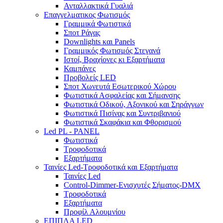
Ανταλλακτικά Γυαλιά
Επαγγελματικος Φωτισμός
Γραμμικά Φωτιστικά
Σποτ Ράγας
Downlights και Panels
Γραμμικός Φωτισμός Στεγανά
Ιστοί, Βραχίονες κι Εξαρτήματα
Καμπάνες
Προβολείς LED
Σποτ Χωνευτά Εσωτερικού Χώρου
Φωτιστικά Ασφαλείας και Σήμανσης
Φωτιστικά Οδικού, Αξονικού και Σηράγγων
Φωτιστικά Πισίνας και Συντριβανιού
Φωτιστικά Σκαφάκια και Φθορισμού
Led PL - PANEL
Φωτιστικά
Τροφοδοτικά
Εξαρτήματα
Ταινίες Led-Τροφοδοτικά και Εξαρτήματα
Ταινίες Led
Control-Dimmer-Ενισχυτές Σήματος-DMX
Τροφοδοτικά
Εξαρτήματα
Προφίλ Αλουμνίου
ΕΠΙΠΛΑ LED