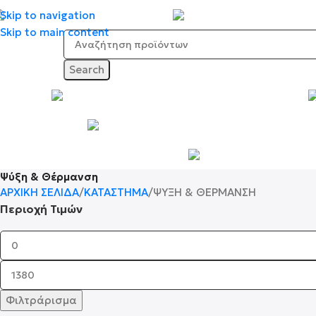
Skip to navigation
Προσφορές
Skip to main content
Search
Φωτισμός
Δικτύ
Ψύξη & Θέρμανση
ΑΡΧΙΚΉ ΣΕΛΊΔΑ
ΚΑΤΆΣΤΗΜΑ
ΨΎΞΗ & ΘΈΡΜΑΝΣΗ
Περιοχή Τιμών
Φιλτράρισμα