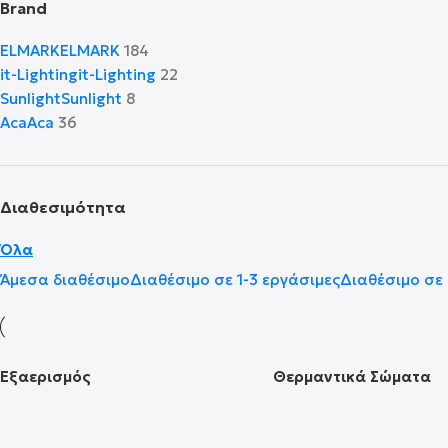
Brand
ELMARK
ELMARK
184
it-Lighting
it-Lighting
22
Sunlight
Sunlight
8
Aca
Aca
36
Διαθεσιμότητα
Όλα
Άμεσα διαθέσιμο
Διαθέσιμο σε 1-3 εργάσιμες
Διαθέσιμο σε 
Εξαερισμός
Θερμαντικά Σώματα