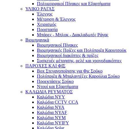
Πολυμορφικοί Πίνακες και Εξαρτήματα
ΥΛΙΚΟ ΡΑΓΑΣ
Έλεγχος
Μέτρηση & Έλεγχος
Χειρισμός
Προστασία
Μπάρες - Μπλοκ - Διακλαδωτές Ράγας
Βιομηχανικά
Βιομηχανικοί Πίνακες
Βιομηχανικές Πρίζες και Πολύπριζα Καουτσούκ
Βιομηχανικοί διακόπτες & πρίζες
Συσκευές μέτρησης, ρελέ και χρονοδιακόπτες
ΠΑΡΟΧΕΣ ΚΑΙ ΦΙΣ
Box Στεγανοποίησης για Φις Σούκο
Πολύπριζα & Μπαλαντέζες Καρούλια Σούκο
Προεκτάσεις Σούκο
Ντουί και Εξαρτήματα
ΚΑΛΩΔΙΑ ΡΕΥΜΑΤΟΣ
Καλώδια NYY
Καλώδια CCTV CCA
Καλώδια NYA
Καλώδια NYAF
Καλώδια NYM
Καλώδια NYIFY
Καλώδια Solar