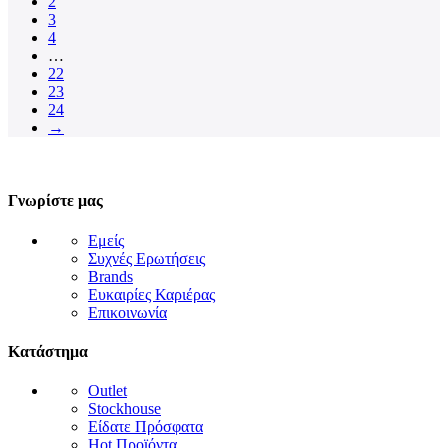
2
3
4
…
22
23
24
→
Γνωρίστε μας
Εμείς
Συχνές Ερωτήσεις
Brands
Ευκαιρίες Καριέρας
Επικοινωνία
Κατάστημα
Outlet
Stockhouse
Είδατε Πρόσφατα
Hot Προϊόντα