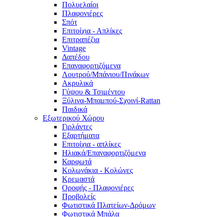
Πολυελαίοι
Πλαφονιέρες
Σπότ
Επιτοίχια - Απλίκες
Επιτραπέζια
Vintage
Δαπέδου
Επαναφορτιζόμενα
Λουτρού/Μπάνιου/Πινάκων
Ακρυλικά
Γύψου & Τσιμέντου
Ξύλινα-Μπαμπού-Σχοινί-Rattan
Παιδικά
Εξωτερικού Χώρου
Γιρλάντες
Εξαρτήματα
Επιτοίχια - απλίκες
Ηλιακά/Επαναφορτιζόμενα
Καρφωτά
Κολωνάκια - Κολώνες
Κρεμαστά
Οροφής - Πλαφονιέρες
Προβολείς
Φωτιστικά Πλατείων-Δρόμων
Φωτιστικά Μπάλα