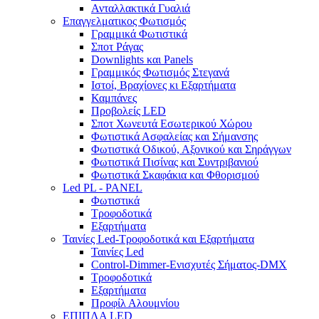
Ανταλλακτικά Γυαλιά
Επαγγελματικος Φωτισμός
Γραμμικά Φωτιστικά
Σποτ Ράγας
Downlights και Panels
Γραμμικός Φωτισμός Στεγανά
Ιστοί, Βραχίονες κι Εξαρτήματα
Καμπάνες
Προβολείς LED
Σποτ Χωνευτά Εσωτερικού Χώρου
Φωτιστικά Ασφαλείας και Σήμανσης
Φωτιστικά Οδικού, Αξονικού και Σηράγγων
Φωτιστικά Πισίνας και Συντριβανιού
Φωτιστικά Σκαφάκια και Φθορισμού
Led PL - PANEL
Φωτιστικά
Τροφοδοτικά
Εξαρτήματα
Ταινίες Led-Τροφοδοτικά και Εξαρτήματα
Ταινίες Led
Control-Dimmer-Ενισχυτές Σήματος-DMX
Τροφοδοτικά
Εξαρτήματα
Προφίλ Αλουμνίου
ΕΠΙΠΛΑ LED