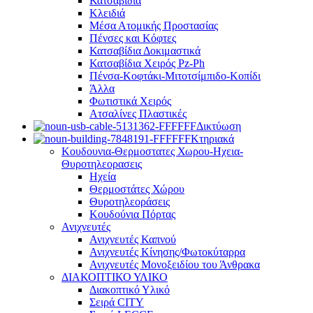
Κατσαβίδια
Κλειδιά
Μέσα Ατομικής Προστασίας
Πένσες και Κόφτες
Κατσαβίδια Δοκιμαστικά
Κατσαβίδια Χειρός Pz-Ph
Πένσα-Κοφτάκι-Μιτοτσίμπιδο-Κοπίδι
Άλλα
Φωτιστικά Χειρός
Ατσαλίνες Πλαστικές
Δικτύωση
Κτηριακά
Κουδουνια-Θερμοστατες Χωρου-Ηχεια-
Θυροτηλεορασεις
Ηχεία
Θερμοστάτες Χώρου
Θυροτηλεοράσεις
Κουδούνια Πόρτας
Ανιχνευτές
Ανιχνευτές Καπνού
Ανιχνευτές Κίνησης/Φωτοκύταρρα
Ανιχνευτές Μονοξειδίου του Άνθρακα
ΔΙΑΚΟΠΤΙΚΟ ΥΛΙΚΟ
Διακοπτικό Υλικό
Σειρά CITY