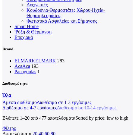
Ανιχνευτές
Κουδούνια-Θερμοστάτες Χώρου-Ηχεία-
Θυροτηλεοράσεις
Φωτιστικά Ασφαλείας και Σήμανσης
Smart Home
Ψύξη & Θέρμανση
Εποχιακά
Brand
ELMARK
ELMARK
283
Aca
Aca
193
Panagoulas
1
Διαθεσιμότητα
Όλα
Άμεσα διαθέσιμο
Διαθέσιμο σε 1-3 εργάσιμες
Διαθέσιμο σε 4-7 εργάσιμες
Διαθέσιμο σε 10-14 εργάσιμες
Βλέπετε 1–20 από 477 αποτελέσματα
Sorted by price: low to high
Φίλτρο
Αποτελέσματα
20
40
60
80