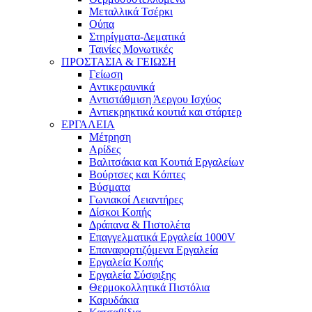
Μεταλλικά Τσέρκι
Ούπα
Στηρίγματα-Δεματικά
Ταινίες Μονωτικές
ΠΡΟΣΤΑΣΙΑ & ΓΕΙΩΣΗ
Γείωση
Αντικεραυνικά
Αντιστάθμιση Άεργου Ισχύος
Αντιεκρηκτικά κουτιά και στάρτερ
ΕΡΓΑΛΕΙΑ
Μέτρηση
Αρίδες
Βαλιτσάκια και Κουτιά Εργαλείων
Βούρτσες και Κόπτες
Βύσματα
Γωνιακοί Λειαντήρες
Δίσκοι Κοπής
Δράπανα & Πιστολέτα
Επαγγελματικά Εργαλεία 1000V
Επαναφορτιζόμενα Εργαλεία
Εργαλεία Κοπής
Εργαλεία Σύσφιξης
Θερμοκολλητικά Πιστόλια
Καρυδάκια