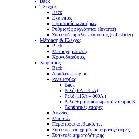
Back
Έλεγχος
Back
Εκκινητές
Προστασία κινητήρων
Ρυθμιστές συχνότητας (Inverter)
Συσκευές ομαλής εκκίνησης (soft starter)
Μέτρηση & Έλεγχος
Back
Μετασχηματιστές
Χρονοδιακόπτες
Χειρισμός
Back
Διακόπτες φορίου
Ρελέ ισχύος
Back
Ρελέ (6A – 95A)
Ρελέ (115A – 800A )
Ρελέ θερμοσυσσωρευτών σειράς Κ
Βοηθητικές επαφές
Λυχνίες
Μπουτόν
Περιστροφικοί διακόπτες
Συσκευές για χρήση σε γερανογέφυρες
Συσκευές σηματοδότησης