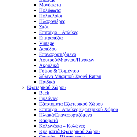
Μονόφωτα
Πολύφωτα
Πολυελαίοι
Πλαφονιέρες
Σπότ
Επιτοίχια – Απλίκες
Επιτραπέζια
Vintage
Δαπέδου
Επαναφορτιζόμενα
Λουτρού/Μπάνιου/Πινάκων
Ακρυλικά
Γύψου & Τσιμέντου
Ξύλινα-Μπαμπού-Σχοινί-Rattan
Παιδικά
Εξωτερικού Χώρου
Back
Γιρλάντες
Εξαρτήματα Εξωτερικού Χώρου
Επιτοίχια – Απλίκες Εξωτερικού Χώρου
Ηλιακά/Επαναφορτιζόμενα
Καρφωτά
Κολωνάκια – Κολώνες
Κρεμαστά Εξωτερικού Χώρου
Οροφής – Πλαφονιέρες