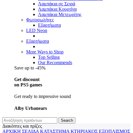
Λαμπάκια σε Σειρά
Λαμπάκια Κουρτίνα
Λαμπάκια Μετεωρίτης
Φωτοσωλήνες
Εξαρτήματα
LED Neon
Εξαρτήματα
More Ways to Shop
Top Selling
Our Recommends
Save up to -45%
Get discount
on PS5 games
Get ready to impressive sound
Alby Urbanears
Search
Διακόπτες και πρίζες
ΑΡΧΙΚΉ ΣΕΛΊΔΑ
ΚΑΤΆΣΤΗΜΑ
ΚΤΗΡΙΑΚΌΣ ΕΞΟΠΛΙΣΜΌΣ