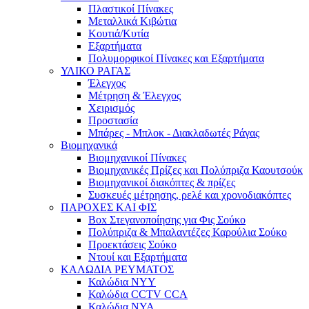
Πλαστικοί Πίνακες
Μεταλλικά Κιβώτια
Κουτιά/Κυτία
Εξαρτήματα
Πολυμορφικοί Πίνακες και Εξαρτήματα
ΥΛΙΚΟ ΡΑΓΑΣ
Έλεγχος
Μέτρηση & Έλεγχος
Χειρισμός
Προστασία
Μπάρες - Μπλοκ - Διακλαδωτές Ράγας
Βιομηχανικά
Βιομηχανικοί Πίνακες
Βιομηχανικές Πρίζες και Πολύπριζα Καουτσούκ
Βιομηχανικοί διακόπτες & πρίζες
Συσκευές μέτρησης, ρελέ και χρονοδιακόπτες
ΠΑΡΟΧΕΣ ΚΑΙ ΦΙΣ
Box Στεγανοποίησης για Φις Σούκο
Πολύπριζα & Μπαλαντέζες Καρούλια Σούκο
Προεκτάσεις Σούκο
Ντουί και Εξαρτήματα
ΚΑΛΩΔΙΑ ΡΕΥΜΑΤΟΣ
Καλώδια NYY
Καλώδια CCTV CCA
Καλώδια NYA