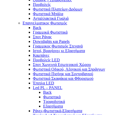
Προβολείς
Φωτιστικά Πλατείων-Δρόμων
Φωτιστικά Μπάλα
Ανταλλακτικά Γυαλιά
Επαγγελματικος Φωτισμός
Back
Γραμμικά Φωτιστικά
Σποτ Ράγας
Downlights και Panels
Γραμμικος Φωτισμός Στεγανά
Ιστοί, Βραχίονες κι Εξαρτήματα
Καμπάνες
Προβολείς LED
Σποτ Χωνευτά Εσωτερικού Χώρου
Φωτιστικά Οδικού, Αξονικού και Σηράγγων
Φωτιστικά Πισίνας και Συντριβανιού
Φωτιστικά Σκαφάκια και Φθορισμού
Έπιπλα LED
Led PL – PANEL
Back
Φωτιστικά
Τροφοδοτικά
Εξαρτήματα
Ράγες-Φωτιστικά-Εξαρτήματα