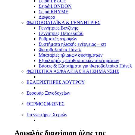
Σειρά LECCE
Σειρά LONDON
Σειρά RHYME
Διάφορα
ΦΩΤΟΒΟΛΤΑΪΚΑ & ΓΕΝΝΗΤΡΙΕΣ
Γεννήτριες Βενζίνης
Γεννήτριες Πετρελαίου
Ρυθμιστές στροφών
Συστήματα ηλιακής ενέργειας – κιτ
Φωτοβολταϊκά Πάνελ
Μπαταρίες ηλιακών συστημάτων
Εξοπλισμός φωτοβολταϊκών συστημάτων
Βάσεις & Εξαρτήματα για Φωτοβολταϊκά Πάνελ
ΦΩΤΙΣΤΙΚΑ ΑΣΦΑΛΕΙΑΣ ΚΑΙ ΣΗΜΑΝΣΗΣ
ΕΞΑΕΡΙΣΤΗΡΕΣ ΛΟΥΤΡΟΥ
Σεσουάρ Ξενοδοχείων
ΘΕΡΜΟΣΙΦΩΝΕΣ
Στεγνωτήρες Χεριών
Ασφαλής διαχείριση όλης της