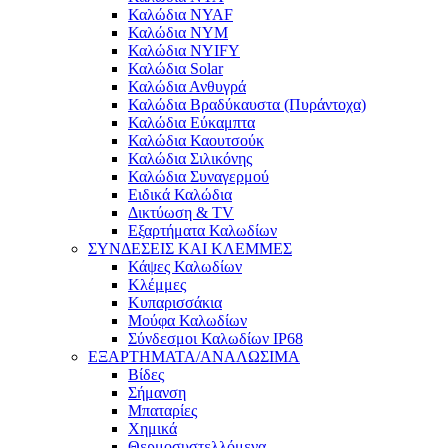
Καλώδια NYAF
Καλώδια NYM
Καλώδια NYIFY
Καλώδια Solar
Καλώδια Ανθυγρά
Καλώδια Βραδύκαυστα (Πυράντοχα)
Καλώδια Εύκαμπτα
Καλώδια Καουτσούκ
Καλώδια Σιλικόνης
Καλώδια Συναγερμού
Ειδικά Καλώδια
Δικτύωση & TV
Εξαρτήματα Καλωδίων
ΣΥΝΔΕΣΕΙΣ ΚΑΙ ΚΛΕΜΜΕΣ
Κάψες Καλωδίων
Κλέμμες
Κυπαρισσάκια
Μούφα Καλωδίων
Σύνδεσμοι Καλωδίων IP68
ΕΞΑΡΤΗΜΑΤΑ/ΑΝΑΛΩΣΙΜΑ
Βίδες
Σήμανση
Μπαταρίες
Χημικά
Θερμοσυστελλόμενα