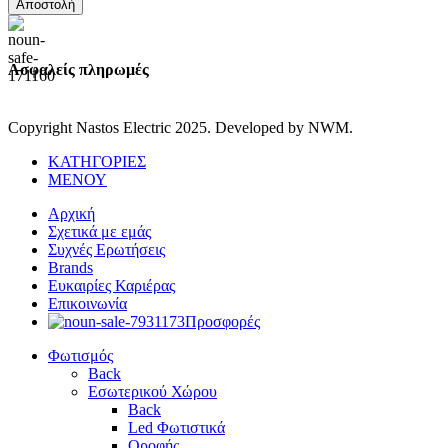
Αποστολή
Ασφαλείς πληρωμές
Copyright Nastos Electric
2025. Developed by NWM.
ΚΑΤΗΓΟΡΙΕΣ
ΜΕΝΟΥ
Αρχική
Σχετικά με εμάς
Συχνές Ερωτήσεις
Brands
Ευκαιρίες Καριέρας
Επικοινωνία
Προσφορές
Φωτισμός
Back
Εσωτερικού Χώρου
Back
Led Φωτιστικά
Οροφής