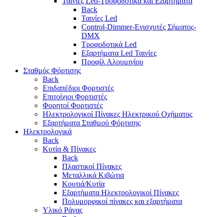
Ταινίες Led-Τροφοδοτικά και Εξαρτήματα
Back
Ταινίες Led
Control-Dimmer-Ενισχυτές Σήματος-
DMX
Τροφοδοτικά Led
Εξαρτήματα Led Ταινίες
Προφίλ Αλουμινίου
Σταθμός Φόρτισης
Back
Επιδαπέδιοι Φορτιστές
Επιτoίχιοι Φορτιστές
Φορητοί Φορτιστές
Ηλεκτρολογικοί Πίνακες Ηλεκτρικού Οχήματος
Εξαρτήματα Σταθμού Φόρτισης
Ηλεκτρολογικά
Back
Κυτία & Πίνακες
Back
Πλαστικοί Πίνακες
Μεταλλικά Κιβώτια
Κουτιά/Κυτία
Εξαρτήματα Ηλεκτρολογικοί Πίνακες
Πολυμορφικοί πίνακες και εξαρτήματα
Υλικό Ράγας