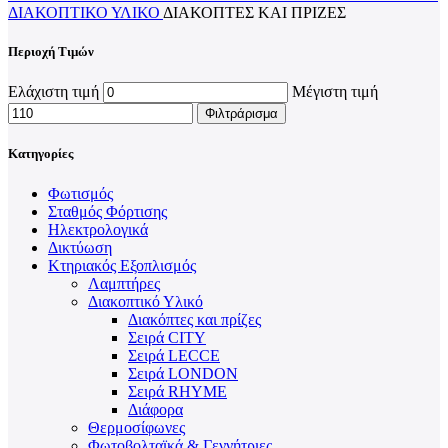
ΔΙΑΚΟΠΤΙΚΌ ΥΛΙΚΌ
ΔΙΑΚΌΠΤΕΣ ΚΑΙ ΠΡΊΖΕΣ
Περιοχή Τιμών
Ελάχιστη τιμή
Μέγιστη τιμή
Φιλτράρισμα
Κατηγορίες
Φωτισμός
Σταθμός Φόρτισης
Ηλεκτρολογικά
Δικτύωση
Κτηριακός Εξοπλισμός
Λαμπτήρες
Διακοπτικό Υλικό
Διακόπτες και πρίζες
Σειρά CITY
Σειρά LECCE
Σειρά LONDON
Σειρά RHYME
Διάφορα
Θερμοσίφωνες
Φωτοβολταϊκά & Γεννήτριες