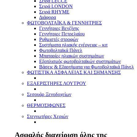
Σειρά LECCE
Σειρά LONDON
Σειρά RHYME
Διάφορα
ΦΩΤΟΒΟΛΤΑΪΚΑ & ΓΕΝΝΗΤΡΙΕΣ
Γεννήτριες Βενζίνης
Γεννήτριες Πετρελαίου
Ρυθμιστές στροφών
Συστήματα ηλιακής ενέργειας – κιτ
Φωτοβολταϊκά Πάνελ
Μπαταρίες ηλιακών συστημάτων
Εξοπλισμός φωτοβολταϊκών συστημάτων
Βάσεις & Εξαρτήματα για Φωτοβολταϊκά Πάνελ
ΦΩΤΙΣΤΙΚΑ ΑΣΦΑΛΕΙΑΣ ΚΑΙ ΣΗΜΑΝΣΗΣ
ΕΞΑΕΡΙΣΤΗΡΕΣ ΛΟΥΤΡΟΥ
Σεσουάρ Ξενοδοχείων
ΘΕΡΜΟΣΙΦΩΝΕΣ
Στεγνωτήρες Χεριών
Ασφαλής διαχείριση όλης της