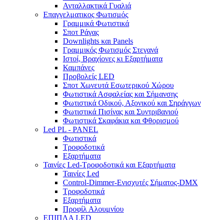
Ανταλλακτικά Γυαλιά
Επαγγελματικος Φωτισμός
Γραμμικά Φωτιστικά
Σποτ Ράγας
Downlights και Panels
Γραμμικός Φωτισμός Στεγανά
Ιστοί, Βραχίονες κι Εξαρτήματα
Καμπάνες
Προβολείς LED
Σποτ Χωνευτά Εσωτερικού Χώρου
Φωτιστικά Ασφαλείας και Σήμανσης
Φωτιστικά Οδικού, Αξονικού και Σηράγγων
Φωτιστικά Πισίνας και Συντριβανιού
Φωτιστικά Σκαφάκια και Φθορισμού
Led PL - PANEL
Φωτιστικά
Τροφοδοτικά
Εξαρτήματα
Ταινίες Led-Τροφοδοτικά και Εξαρτήματα
Ταινίες Led
Control-Dimmer-Ενισχυτές Σήματος-DMX
Τροφοδοτικά
Εξαρτήματα
Προφίλ Αλουμνίου
ΕΠΙΠΛΑ LED