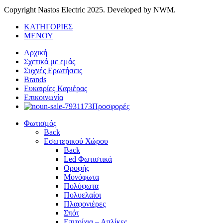
Copyright Nastos Electric
2025. Developed by NWM.
ΚΑΤΗΓΟΡΙΕΣ
ΜΕΝΟΥ
Αρχική
Σχετικά με εμάς
Συχνές Ερωτήσεις
Brands
Ευκαιρίες Καριέρας
Επικοινωνία
Προσφορές
Φωτισμός
Back
Εσωτερικού Χώρου
Back
Led Φωτιστικά
Οροφής
Μονόφωτα
Πολύφωτα
Πολυελαίοι
Πλαφονιέρες
Σπότ
Επιτοίχια – Απλίκες