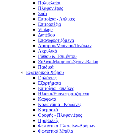
Πολυελαίοι
Πλαφονιέρες
Σπότ
Επιτοίχια - Απλίκες
Επιτραπέζια
Vintage
Δαπέδου
Επαναφορτιζόμενα
Λουτρού/Μπάνιου/Πινάκων
Ακρυλικά
Γύψου & Τσιμέντου
Ξύλινα-Μπαμπού-Σχοινί-Rattan
Παιδικά
Εξωτερικού Χώρου
Γιρλάντες
Εξαρτήματα
Επιτοίχια - απλίκες
Ηλιακά/Επαναφορτιζόμενα
Καρφωτά
Κολωνάκια - Κολώνες
Κρεμαστά
Οροφής - Πλαφονιέρες
Προβολείς
Φωτιστικά Πλατείων-Δρόμων
Φωτιστικά Μπάλα