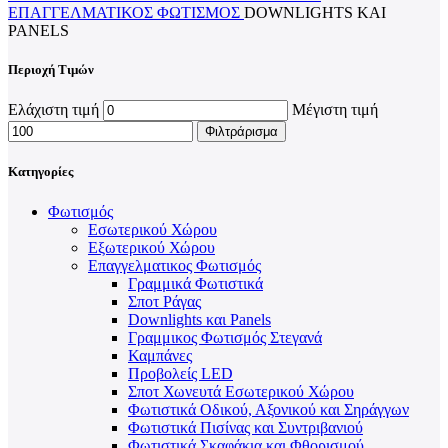
ΕΠΑΓΓΕΛΜΑΤΙΚΟΣ ΦΩΤΙΣΜΌΣ
DOWNLIGHTS ΚΑΙ
PANELS
Περιοχή Τιμών
Ελάχιστη τιμή
Μέγιστη τιμή
Φιλτράρισμα
Κατηγορίες
Φωτισμός
Εσωτερικού Χώρου
Εξωτερικού Χώρου
Επαγγελματικος Φωτισμός
Γραμμικά Φωτιστικά
Σποτ Ράγας
Downlights και Panels
Γραμμικος Φωτισμός Στεγανά
Καμπάνες
Προβολείς LED
Σποτ Χωνευτά Εσωτερικού Χώρου
Φωτιστικά Οδικού, Αξονικού και Σηράγγων
Φωτιστικά Πισίνας και Συντριβανιού
Φωτιστικά Σκαφάκια και Φθορισμού