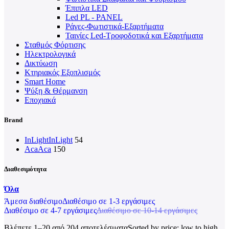
Έπιπλα LED
Led PL - PANEL
Ράγες-Φωτιστικά-Εξαρτήματα
Ταινίες Led-Τροφοδοτικά και Εξαρτήματα
Σταθμός Φόρτισης
Ηλεκτρολογικά
Δικτύωση
Κτηριακός Εξοπλισμός
Smart Home
Ψύξη & Θέρμανση
Εποχιακά
Brand
InLight
InLight
54
Aca
Aca
150
Διαθεσιμότητα
Όλα
Άμεσα διαθέσιμο
Διαθέσιμο σε 1-3 εργάσιμες
Διαθέσιμο σε 4-7 εργάσιμες
Διαθέσιμο σε 10-14 εργάσιμες
Βλέπετε 1–20 από 204 αποτελέσματα
Sorted by price: low to high