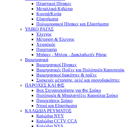
Πλαστικοί Πίνακες
Μεταλλικά Κιβώτια
Κουτιά/Κυτία
Εξαρτήματα
Πολυμορφικοί Πίνακες και Εξαρτήματα
ΥΛΙΚΟ ΡΑΓΑΣ
Έλεγχος
Μέτρηση & Έλεγχος
Χειρισμός
Προστασία
Μπάρες - Μπλοκ - Διακλαδωτές Ράγας
Βιομηχανικά
Βιομηχανικοί Πίνακες
Βιομηχανικές Πρίζες και Πολύπριζα Καουτσούκ
Βιομηχανικοί διακόπτες & πρίζες
Συσκευές μέτρησης, ρελέ και χρονοδιακόπτες
ΠΑΡΟΧΕΣ ΚΑΙ ΦΙΣ
Box Στεγανοποίησης για Φις Σούκο
Πολύπριζα & Μπαλαντέζες Καρούλια Σούκο
Προεκτάσεις Σούκο
Ντουί και Εξαρτήματα
ΚΑΛΩΔΙΑ ΡΕΥΜΑΤΟΣ
Καλώδια NYY
Καλώδια CCTV CCA
Καλώδια NYA