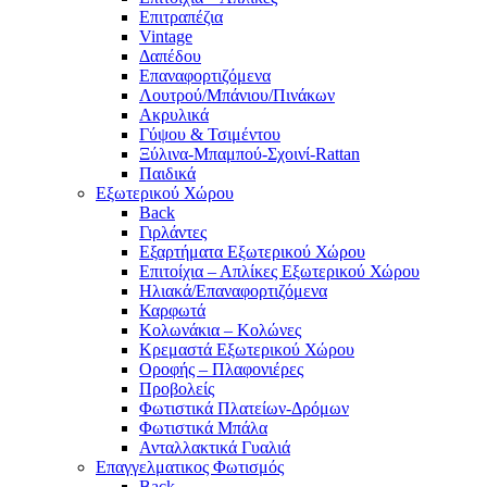
Επιτραπέζια
Vintage
Δαπέδου
Επαναφορτιζόμενα
Λουτρού/Μπάνιου/Πινάκων
Ακρυλικά
Γύψου & Τσιμέντου
Ξύλινα-Μπαμπού-Σχοινί-Rattan
Παιδικά
Εξωτερικού Χώρου
Back
Γιρλάντες
Εξαρτήματα Εξωτερικού Χώρου
Επιτοίχια – Απλίκες Εξωτερικού Χώρου
Ηλιακά/Επαναφορτιζόμενα
Καρφωτά
Κολωνάκια – Κολώνες
Κρεμαστά Εξωτερικού Χώρου
Οροφής – Πλαφονιέρες
Προβολείς
Φωτιστικά Πλατείων-Δρόμων
Φωτιστικά Μπάλα
Ανταλλακτικά Γυαλιά
Επαγγελματικος Φωτισμός
Back