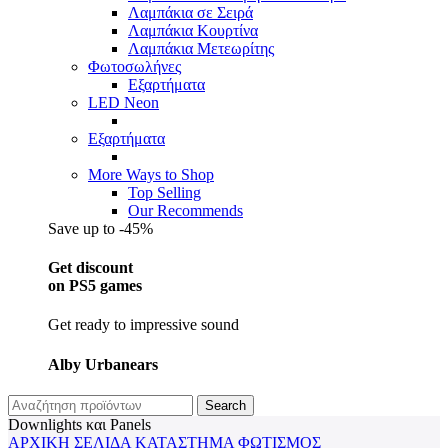
Λαμπάκια σε Σειρά
Λαμπάκια Κουρτίνα
Λαμπάκια Μετεωρίτης
Φωτοσωλήνες
Εξαρτήματα
LED Neon
Εξαρτήματα
More Ways to Shop
Top Selling
Our Recommends
Save up to -45%
Get discount
on PS5 games
Get ready to impressive sound
Alby Urbanears
Search
Downlights και Panels
ΑΡΧΙΚΉ ΣΕΛΊΔΑ
ΚΑΤΆΣΤΗΜΑ
ΦΩΤΙΣΜΌΣ