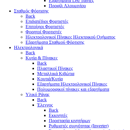
Εξαρτήματα Led Ταινίες
Προφίλ Αλουμινίου
Σταθμός Φόρτισης
Back
Επιδαπέδιοι Φορτιστές
Επιτoίχιοι Φορτιστές
Φορητοί Φορτιστές
Ηλεκτρολογικοί Πίνακες Ηλεκτρικού Οχήματος
Εξαρτήματα Σταθμού Φόρτισης
Ηλεκτρολογικά
Back
Κυτία & Πίνακες
Back
Πλαστικοί Πίνακες
Μεταλλικά Κιβώτια
Κουτιά/Κυτία
Εξαρτήματα Ηλεκτρολογικοί Πίνακες
Πολυμορφικοί πίνακες και εξαρτήματα
Υλικό Ράγας
Back
Έλεγχος
Back
Εκκινητές
Προστασία κινητήρων
Ρυθμιστές συχνότητας (Inverter)