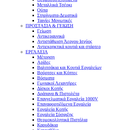
Μεταλλικά Τσέρκι
Ούπα
Στηρίγματα-Δεματικά
Ταινίες Μονωτικές
ΠΡΟΣΤΑΣΙΑ & ΓΕΙΩΣΗ
Γείωση
Αντικεραυνικά
Αντιστάθμιση Άεργου Ισχύος
Αντιεκρηκτικά κουτιά και στάρτερ
ΕΡΓΑΛΕΙΑ
Μέτρηση
Αρίδες
Βαλιτσάκια και Κουτιά Εργαλείων
Βούρτσες και Κόπτες
Βύσματα
Γωνιακοί Λειαντήρες
Δίσκοι Κοπής
Δράπανα & Πιστολέτα
Επαγγελματικά Εργαλεία 1000V
Επαναφορτιζόμενα Εργαλεία
Εργαλεία Κοπής
Εργαλεία Σύσφιξης
Θερμοκολλητικά Πιστόλια
Καρυδάκια