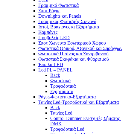
Γραμμικά Φωτιστικά
Σποτ Ράγας
Downlights και Panels
Γραμμικος Φωτισμός Στεγανά
Ιστοί, Βραχίονες κι Εξαρτήματα
Καμπάνες
Προβολείς LED
Σποτ Χωνευτά Εσωτερικού Χώρου
Φωτιστικά Οδικού, Αξονικού και Σηράγγων
Φωτιστικά Πισίνας και Συντριβανιού
Φωτιστικά Σκαφάκια και Φθορισμού
Έπιπλα LED
Led PL – PANEL
Back
Φωτιστικά
Τροφοδοτικά
Εξαρτήματα
Ράγες-Φωτιστικά-Εξαρτήματα
Ταινίες Led-Τροφοδοτικά και Εξαρτήματα
Back
Ταινίες Led
Control-Dimmer-Ενισχυτές Σήματος-
DMX
Τροφοδοτικά Led