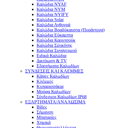
Καλώδια NYAF
Καλώδια NYM
Καλώδια NYIFY
Καλώδια Solar
Καλώδια Ανθυγρά
Καλώδια Βραδύκαυστα (Πυράντοχα)
Καλώδια Εύκαμπτα
Καλώδια Καουτσούκ
Καλώδια Σιλικόνης
Καλώδια Συναγερμού
Ειδικά Καλώδια
Δικτύωση & TV
Εξαρτήματα Καλωδίων
ΣΥΝΔΕΣΕΙΣ ΚΑΙ ΚΛΕΜΜΕΣ
Κάψες Καλωδίων
Κλέμμες
Κυπαρισσάκια
Μούφα Καλωδίων
Σύνδεσμοι Καλωδίων IP68
ΕΞΑΡΤΗΜΑΤΑ/ΑΝΑΛΩΣΙΜΑ
Βίδες
Σήμανση
Μπαταρίες
Χημικά
Θερμοσυστελλόμενα