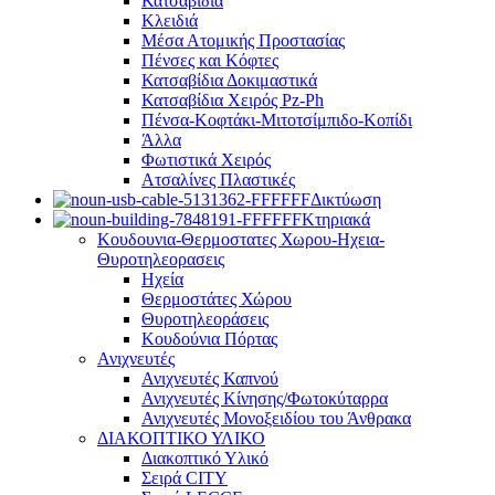
Κατσαβίδια
Κλειδιά
Μέσα Ατομικής Προστασίας
Πένσες και Κόφτες
Κατσαβίδια Δοκιμαστικά
Κατσαβίδια Χειρός Pz-Ph
Πένσα-Κοφτάκι-Μιτοτσίμπιδο-Κοπίδι
Άλλα
Φωτιστικά Χειρός
Ατσαλίνες Πλαστικές
Δικτύωση
Κτηριακά
Κουδουνια-Θερμοστατες Χωρου-Ηχεια-
Θυροτηλεορασεις
Ηχεία
Θερμοστάτες Χώρου
Θυροτηλεοράσεις
Κουδούνια Πόρτας
Ανιχνευτές
Ανιχνευτές Καπνού
Ανιχνευτές Κίνησης/Φωτοκύταρρα
Ανιχνευτές Μονοξειδίου του Άνθρακα
ΔΙΑΚΟΠΤΙΚΟ ΥΛΙΚΟ
Διακοπτικό Υλικό
Σειρά CITY