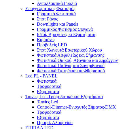
Ανταλλακτικά Γυαλιά
Επαγγελματικος Φωτισμός
Γραμμικά Φωτιστικά
Σποτ Ράγας
Downlights και Panels
Γραμμικός Φωτισμός Στεγανά
Ιστοί, Βραχίονες κι Εξαρτήματα
Καμπάνες
Προβολείς LED
Σποτ Χωνευτά Εσωτερικού Χώρου
Φωτιστικά Ασφαλείας και Σήμανσης
Φωτιστικά Οδικού, Αξονικού και Σηράγγων
Φωτιστικά Πισίνας και Συντριβανιού
Φωτιστικά Σκαφάκια και Φθορισμού
Led PL - PANEL
Φωτιστικά
Τροφοδοτικά
Εξαρτήματα
Ταινίες Led-Τροφοδοτικά και Εξαρτήματα
Ταινίες Led
Control-Dimmer-Ενισχυτές Σήματος-DMX
Τροφοδοτικά
Εξαρτήματα
Προφίλ Αλουμνίου
ΕΠΙΠΛΑ LED