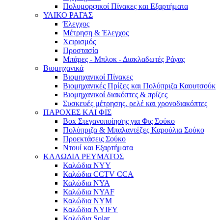
Πολυμορφικοί Πίνακες και Εξαρτήματα
ΥΛΙΚΟ ΡΑΓΑΣ
Έλεγχος
Μέτρηση & Έλεγχος
Χειρισμός
Προστασία
Μπάρες - Μπλοκ - Διακλαδωτές Ράγας
Βιομηχανικά
Βιομηχανικοί Πίνακες
Βιομηχανικές Πρίζες και Πολύπριζα Καουτσούκ
Βιομηχανικοί διακόπτες & πρίζες
Συσκευές μέτρησης, ρελέ και χρονοδιακόπτες
ΠΑΡΟΧΕΣ ΚΑΙ ΦΙΣ
Box Στεγανοποίησης για Φις Σούκο
Πολύπριζα & Μπαλαντέζες Καρούλια Σούκο
Προεκτάσεις Σούκο
Ντουί και Εξαρτήματα
ΚΑΛΩΔΙΑ ΡΕΥΜΑΤΟΣ
Καλώδια NYY
Καλώδια CCTV CCA
Καλώδια NYA
Καλώδια NYAF
Καλώδια NYM
Καλώδια NYIFY
Καλώδια Solar