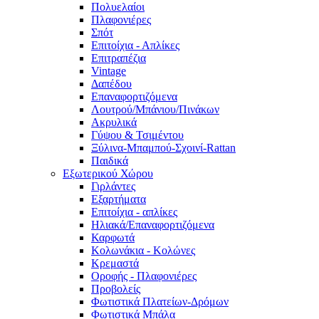
Πολυελαίοι
Πλαφονιέρες
Σπότ
Επιτοίχια - Απλίκες
Επιτραπέζια
Vintage
Δαπέδου
Επαναφορτιζόμενα
Λουτρού/Μπάνιου/Πινάκων
Ακρυλικά
Γύψου & Τσιμέντου
Ξύλινα-Μπαμπού-Σχοινί-Rattan
Παιδικά
Εξωτερικού Χώρου
Γιρλάντες
Εξαρτήματα
Επιτοίχια - απλίκες
Ηλιακά/Επαναφορτιζόμενα
Καρφωτά
Κολωνάκια - Κολώνες
Κρεμαστά
Οροφής - Πλαφονιέρες
Προβολείς
Φωτιστικά Πλατείων-Δρόμων
Φωτιστικά Μπάλα