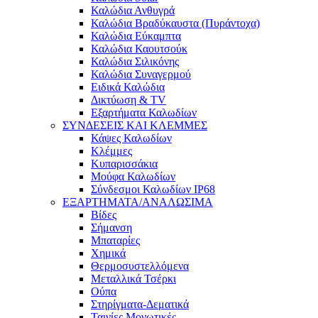
Καλώδια Ανθυγρά
Καλώδια Βραδύκαυστα (Πυράντοχα)
Καλώδια Εύκαμπτα
Καλώδια Καουτσούκ
Καλώδια Σιλικόνης
Καλώδια Συναγερμού
Ειδικά Καλώδια
Δικτύωση & TV
Εξαρτήματα Καλωδίων
ΣΥΝΔΕΣΕΙΣ ΚΑΙ ΚΛΕΜΜΕΣ
Κάψες Καλωδίων
Κλέμμες
Κυπαρισσάκια
Μούφα Καλωδίων
Σύνδεσμοι Καλωδίων IP68
ΕΞΑΡΤΗΜΑΤΑ/ΑΝΑΛΩΣΙΜΑ
Βίδες
Σήμανση
Μπαταρίες
Χημικά
Θερμοσυστελλόμενα
Μεταλλικά Τσέρκι
Ούπα
Στηρίγματα-Δεματικά
Ταινίες Μονωτικές