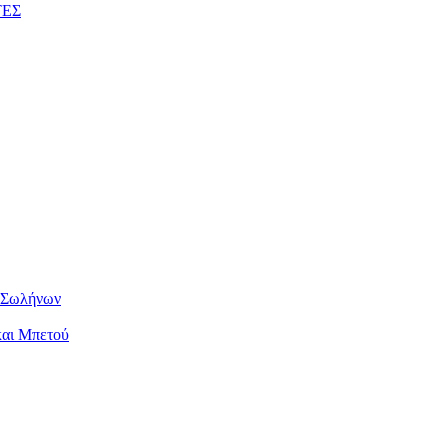
ΤΕΣ
ν Σωλήνων
και Μπετού