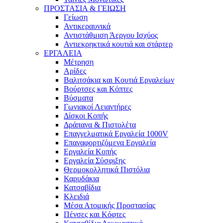
ΠΡΟΣΤΑΣΙΑ & ΓΕΙΩΣΗ
Γείωση
Αντικεραυνικά
Αντιστάθμιση Άεργου Ισχύος
Αντιεκρηκτικά κουτιά και στάρτερ
ΕΡΓΑΛΕΙΑ
Μέτρηση
Αρίδες
Βαλιτσάκια και Κουτιά Εργαλείων
Βούρτσες και Κόπτες
Βύσματα
Γωνιακοί Λειαντήρες
Δίσκοι Κοπής
Δράπανα & Πιστολέτα
Επαγγελματικά Εργαλεία 1000V
Επαναφορτιζόμενα Εργαλεία
Εργαλεία Κοπής
Εργαλεία Σύσφιξης
Θερμοκολλητικά Πιστόλια
Καρυδάκια
Κατσαβίδια
Κλειδιά
Μέσα Ατομικής Προστασίας
Πένσες και Κόφτες