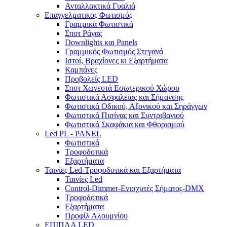
Ανταλλακτικά Γυαλιά
Επαγγελματικος Φωτισμός
Γραμμικά Φωτιστικά
Σποτ Ράγας
Downlights και Panels
Γραμμικός Φωτισμός Στεγανά
Ιστοί, Βραχίονες κι Εξαρτήματα
Καμπάνες
Προβολείς LED
Σποτ Χωνευτά Εσωτερικού Χώρου
Φωτιστικά Ασφαλείας και Σήμανσης
Φωτιστικά Οδικού, Αξονικού και Σηράγγων
Φωτιστικά Πισίνας και Συντριβανιού
Φωτιστικά Σκαφάκια και Φθορισμού
Led PL - PANEL
Φωτιστικά
Τροφοδοτικά
Εξαρτήματα
Ταινίες Led-Τροφοδοτικά και Εξαρτήματα
Ταινίες Led
Control-Dimmer-Ενισχυτές Σήματος-DMX
Τροφοδοτικά
Εξαρτήματα
Προφίλ Αλουμνίου
ΕΠΙΠΛΑ LED