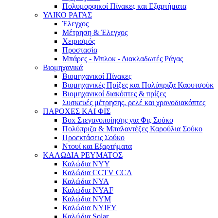
Πολυμορφικοί Πίνακες και Εξαρτήματα
ΥΛΙΚΟ ΡΑΓΑΣ
Έλεγχος
Μέτρηση & Έλεγχος
Χειρισμός
Προστασία
Μπάρες - Μπλοκ - Διακλαδωτές Ράγας
Βιομηχανικά
Βιομηχανικοί Πίνακες
Βιομηχανικές Πρίζες και Πολύπριζα Καουτσούκ
Βιομηχανικοί διακόπτες & πρίζες
Συσκευές μέτρησης, ρελέ και χρονοδιακόπτες
ΠΑΡΟΧΕΣ ΚΑΙ ΦΙΣ
Box Στεγανοποίησης για Φις Σούκο
Πολύπριζα & Μπαλαντέζες Καρούλια Σούκο
Προεκτάσεις Σούκο
Ντουί και Εξαρτήματα
ΚΑΛΩΔΙΑ ΡΕΥΜΑΤΟΣ
Καλώδια NYY
Καλώδια CCTV CCA
Καλώδια NYA
Καλώδια NYAF
Καλώδια NYM
Καλώδια NYIFY
Καλώδια Solar