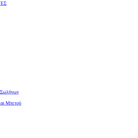
ΤΕΣ
ν Σωλήνων
και Μπετού