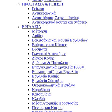
ΠΡΟΣΤΑΣΙΑ & ΓΕΙΩΣΗ
Γείωση
Αντικεραυνικά
Αντιστάθμιση Άεργου Ισχύος
Αντιεκρηκτικά κουτιά και στάρτερ
ΕΡΓΑΛΕΙΑ
Μέτρηση
Αρίδες
Βαλιτσάκια και Κουτιά Εργαλείων
Βούρτσες και Κόπτες
Βύσματα
Γωνιακοί Λειαντήρες
Δίσκοι Κοπής
Δράπανα & Πιστολέτα
Επαγγελματικά Εργαλεία 1000V
Επαναφορτιζόμενα Εργαλεία
Εργαλεία Κοπής
Εργαλεία Σύσφιξης
Θερμοκολλητικά Πιστόλια
Καρυδάκια
Κατσαβίδια
Κλειδιά
Μέσα Ατομικής Προστασίας
Πένσες και Κόφτες