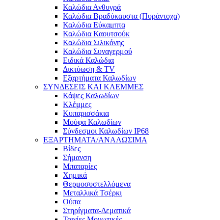
Καλώδια Ανθυγρά
Καλώδια Βραδύκαυστα (Πυράντοχα)
Καλώδια Εύκαμπτα
Καλώδια Καουτσούκ
Καλώδια Σιλικόνης
Καλώδια Συναγερμού
Ειδικά Καλώδια
Δικτύωση & TV
Εξαρτήματα Καλωδίων
ΣΥΝΔΕΣΕΙΣ ΚΑΙ ΚΛΕΜΜΕΣ
Κάψες Καλωδίων
Κλέμμες
Κυπαρισσάκια
Μούφα Καλωδίων
Σύνδεσμοι Καλωδίων IP68
ΕΞΑΡΤΗΜΑΤΑ/ΑΝΑΛΩΣΙΜΑ
Βίδες
Σήμανση
Μπαταρίες
Χημικά
Θερμοσυστελλόμενα
Μεταλλικά Τσέρκι
Ούπα
Στηρίγματα-Δεματικά
Ταινίες Μονωτικές