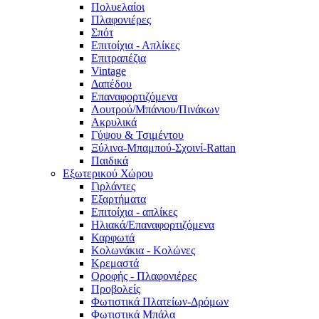
Πολυελαίοι
Πλαφονιέρες
Σπότ
Επιτοίχια - Απλίκες
Επιτραπέζια
Vintage
Δαπέδου
Επαναφορτιζόμενα
Λουτρού/Μπάνιου/Πινάκων
Ακρυλικά
Γύψου & Τσιμέντου
Ξύλινα-Μπαμπού-Σχοινί-Rattan
Παιδικά
Εξωτερικού Χώρου
Γιρλάντες
Εξαρτήματα
Επιτοίχια - απλίκες
Ηλιακά/Επαναφορτιζόμενα
Καρφωτά
Κολωνάκια - Κολώνες
Κρεμαστά
Οροφής - Πλαφονιέρες
Προβολείς
Φωτιστικά Πλατείων-Δρόμων
Φωτιστικά Μπάλα