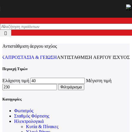
Skip to navigation
Skip to main content
Αντιστάθμιση άεργου ισχύος
ΙΚΆ
ΠΡΟΣΤΑΣΊΑ & ΓΕΊΩΣΗ
ΑΝΤΙΣΤΆΘΜΙΣΗ ΆΕΡΓΟΥ ΙΣΧΎΟΣ
Περιοχή Τιμών
Ελάχιστη τιμή
Μέγιστη τιμή
Φιλτράρισμα
Κατηγορίες
Φωτισμός
Σταθμός Φόρτισης
Ηλεκτρολογικά
Κυτία & Πίνακες
Υλικό Ράγας