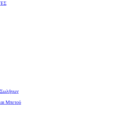
ΤΕΣ
ν Σωλήνων
και Μπετού