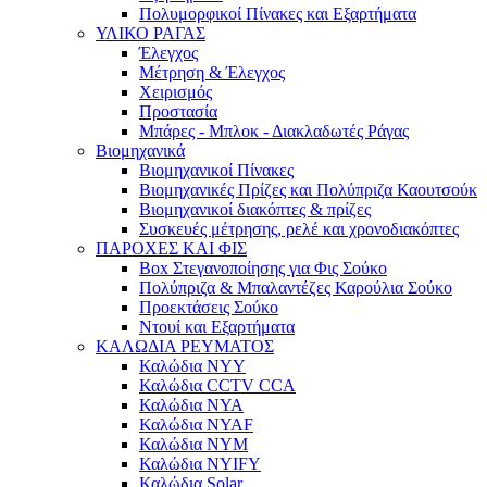
Πολυμορφικοί Πίνακες και Εξαρτήματα
ΥΛΙΚΟ ΡΑΓΑΣ
Έλεγχος
Μέτρηση & Έλεγχος
Χειρισμός
Προστασία
Μπάρες - Μπλοκ - Διακλαδωτές Ράγας
Βιομηχανικά
Βιομηχανικοί Πίνακες
Βιομηχανικές Πρίζες και Πολύπριζα Καουτσούκ
Βιομηχανικοί διακόπτες & πρίζες
Συσκευές μέτρησης, ρελέ και χρονοδιακόπτες
ΠΑΡΟΧΕΣ ΚΑΙ ΦΙΣ
Box Στεγανοποίησης για Φις Σούκο
Πολύπριζα & Μπαλαντέζες Καρούλια Σούκο
Προεκτάσεις Σούκο
Ντουί και Εξαρτήματα
ΚΑΛΩΔΙΑ ΡΕΥΜΑΤΟΣ
Καλώδια NYY
Καλώδια CCTV CCA
Καλώδια NYA
Καλώδια NYAF
Καλώδια NYM
Καλώδια NYIFY
Καλώδια Solar