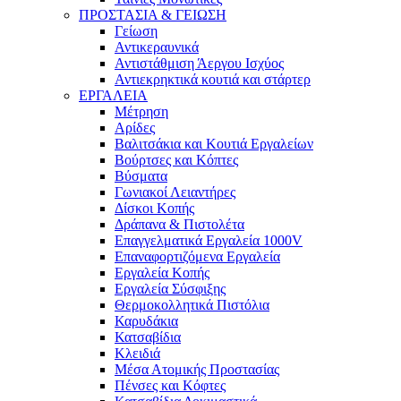
ΠΡΟΣΤΑΣΙΑ & ΓΕΙΩΣΗ
Γείωση
Αντικεραυνικά
Αντιστάθμιση Άεργου Ισχύος
Αντιεκρηκτικά κουτιά και στάρτερ
ΕΡΓΑΛΕΙΑ
Μέτρηση
Αρίδες
Βαλιτσάκια και Κουτιά Εργαλείων
Βούρτσες και Κόπτες
Βύσματα
Γωνιακοί Λειαντήρες
Δίσκοι Κοπής
Δράπανα & Πιστολέτα
Επαγγελματικά Εργαλεία 1000V
Επαναφορτιζόμενα Εργαλεία
Εργαλεία Κοπής
Εργαλεία Σύσφιξης
Θερμοκολλητικά Πιστόλια
Καρυδάκια
Κατσαβίδια
Κλειδιά
Μέσα Ατομικής Προστασίας
Πένσες και Κόφτες