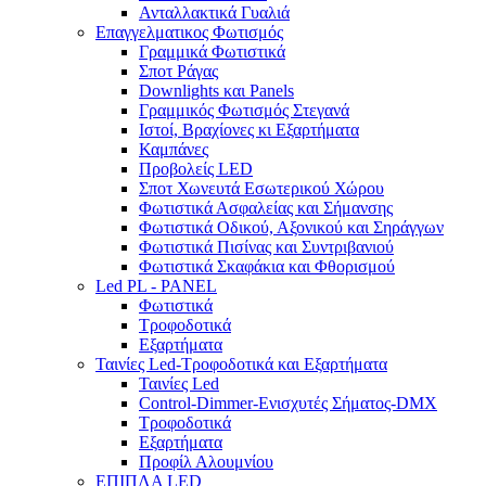
Ανταλλακτικά Γυαλιά
Επαγγελματικος Φωτισμός
Γραμμικά Φωτιστικά
Σποτ Ράγας
Downlights και Panels
Γραμμικός Φωτισμός Στεγανά
Ιστοί, Βραχίονες κι Εξαρτήματα
Καμπάνες
Προβολείς LED
Σποτ Χωνευτά Εσωτερικού Χώρου
Φωτιστικά Ασφαλείας και Σήμανσης
Φωτιστικά Οδικού, Αξονικού και Σηράγγων
Φωτιστικά Πισίνας και Συντριβανιού
Φωτιστικά Σκαφάκια και Φθορισμού
Led PL - PANEL
Φωτιστικά
Τροφοδοτικά
Εξαρτήματα
Ταινίες Led-Τροφοδοτικά και Εξαρτήματα
Ταινίες Led
Control-Dimmer-Ενισχυτές Σήματος-DMX
Τροφοδοτικά
Εξαρτήματα
Προφίλ Αλουμνίου
ΕΠΙΠΛΑ LED