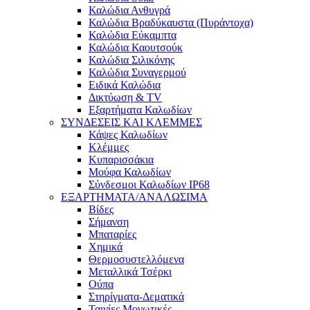
Καλώδια Ανθυγρά
Καλώδια Βραδύκαυστα (Πυράντοχα)
Καλώδια Εύκαμπτα
Καλώδια Καουτσούκ
Καλώδια Σιλικόνης
Καλώδια Συναγερμού
Ειδικά Καλώδια
Δικτύωση & TV
Εξαρτήματα Καλωδίων
ΣΥΝΔΕΣΕΙΣ ΚΑΙ ΚΛΕΜΜΕΣ
Κάψες Καλωδίων
Κλέμμες
Κυπαρισσάκια
Μούφα Καλωδίων
Σύνδεσμοι Καλωδίων IP68
ΕΞΑΡΤΗΜΑΤΑ/ΑΝΑΛΩΣΙΜΑ
Βίδες
Σήμανση
Μπαταρίες
Χημικά
Θερμοσυστελλόμενα
Μεταλλικά Τσέρκι
Ούπα
Στηρίγματα-Δεματικά
Ταινίες Μονωτικές