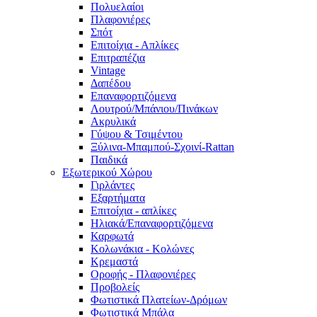
Πολυελαίοι
Πλαφονιέρες
Σπότ
Επιτοίχια - Απλίκες
Επιτραπέζια
Vintage
Δαπέδου
Επαναφορτιζόμενα
Λουτρού/Μπάνιου/Πινάκων
Ακρυλικά
Γύψου & Τσιμέντου
Ξύλινα-Μπαμπού-Σχοινί-Rattan
Παιδικά
Εξωτερικού Χώρου
Γιρλάντες
Εξαρτήματα
Επιτοίχια - απλίκες
Ηλιακά/Επαναφορτιζόμενα
Καρφωτά
Κολωνάκια - Κολώνες
Κρεμαστά
Οροφής - Πλαφονιέρες
Προβολείς
Φωτιστικά Πλατείων-Δρόμων
Φωτιστικά Μπάλα