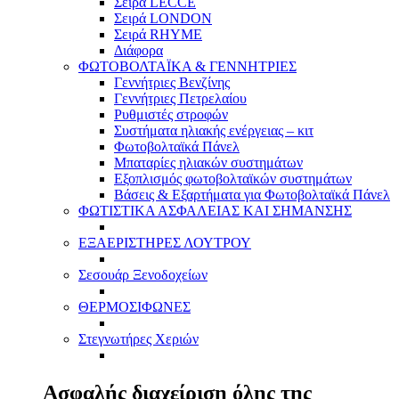
Σειρά LECCE
Σειρά LONDON
Σειρά RHYME
Διάφορα
ΦΩΤΟΒΟΛΤΑΪΚΑ & ΓΕΝΝΗΤΡΙΕΣ
Γεννήτριες Βενζίνης
Γεννήτριες Πετρελαίου
Ρυθμιστές στροφών
Συστήματα ηλιακής ενέργειας – κιτ
Φωτοβολταϊκά Πάνελ
Μπαταρίες ηλιακών συστημάτων
Εξοπλισμός φωτοβολταϊκών συστημάτων
Βάσεις & Εξαρτήματα για Φωτοβολταϊκά Πάνελ
ΦΩΤΙΣΤΙΚΑ ΑΣΦΑΛΕΙΑΣ ΚΑΙ ΣΗΜΑΝΣΗΣ
ΕΞΑΕΡΙΣΤΗΡΕΣ ΛΟΥΤΡΟΥ
Σεσουάρ Ξενοδοχείων
ΘΕΡΜΟΣΙΦΩΝΕΣ
Στεγνωτήρες Χεριών
Ασφαλής διαχείριση όλης της