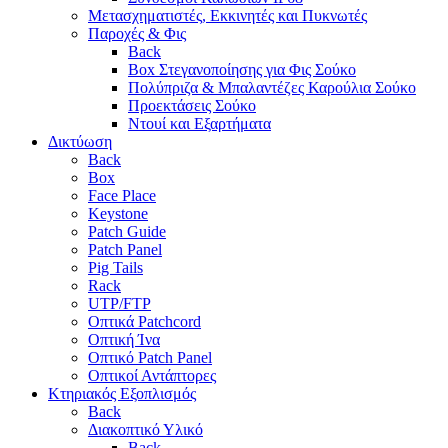
Μετασχηματιστές, Εκκινητές και Πυκνωτές
Παροχές & Φις
Back
Box Στεγανοποίησης για Φις Σούκο
Πολύπριζα & Μπαλαντέζες Καρούλια Σούκο
Προεκτάσεις Σούκο
Ντουί και Εξαρτήματα
Δικτύωση
Back
Box
Face Place
Keystone
Patch Guide
Patch Panel
Pig Tails
Rack
UTP/FTP
Οπτικά Patchcord
Οπτική Ίνα
Οπτικό Patch Panel
Οπτικοί Αντάπτορες
Κτηριακός Εξοπλισμός
Back
Διακοπτικό Υλικό
Back