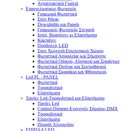
Ανταλλακτικά Γυαλιά
Επαγγελματικος Φωτισμός
Γραμμικά Φωτιστικά
Σποτ Ράγας
Downlights και Panels
Γραμμικός Φωτισμός Στεγανά
Ιστοί, Βραχίονες κι Εξαρτήματα
Καμπάνες
Προβολείς LED
Σποτ Χωνευτά Εσωτερικού Χώρου
Φωτιστικά Ασφαλείας και Σήμανσης
Φωτιστικά Οδικού, Αξονικού και Σηράγγων
Φωτιστικά Πισίνας και Συντριβανιού
Φωτιστικά Σκαφάκια και Φθορισμού
Led PL - PANEL
Φωτιστικά
Τροφοδοτικά
Εξαρτήματα
Ταινίες Led-Τροφοδοτικά και Εξαρτήματα
Ταινίες Led
Control-Dimmer-Ενισχυτές Σήματος-DMX
Τροφοδοτικά
Εξαρτήματα
Προφίλ Αλουμνίου
ΕΠΙΠΛΑ LED