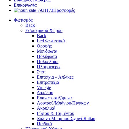
Επικοινωνία
Προσφορές
Φωτισμός
Back
Εσωτερικού Χώρου
Back
Led Φωτιστικά
Οροφής
Μονόφωτα
Πολύφωτα
Πολυελαίοι
Πλαφονιέρες
Σπότ
Επιτοίχια – Απλίκες
Επιτραπέζια
Vintage
Δαπέδου
Επαναφορτιζόμενα
Λουτρού/Μπάνιου/Πινάκων
Ακρυλικά
Γύψου & Τσιμέντου
Ξύλινα-Μπαμπού-Σχοινί-Rattan
Παιδικά
Εξωτερικού Χώρου