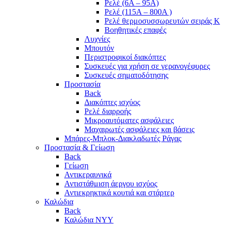
Ρελέ (6A – 95A)
Ρελέ (115A – 800A )
Ρελέ θερμοσυσσωρευτών σειράς Κ
Βοηθητικές επαφές
Λυχνίες
Μπουτόν
Περιστροφικοί διακόπτες
Συσκευές για χρήση σε γερανογέφυρες
Συσκευές σηματοδότησης
Προστασία
Back
Διακόπτες ισχύος
Ρελέ διαρροής
Μικροαυτόματες ασφάλειες
Μαχαιρωτές ασφάλειες και βάσεις
Μπάρες-Μπλοκ-Διακλαδωτές Ράγας
Προστασία & Γείωση
Back
Γείωση
Αντικεραυνικά
Αντιστάθμιση άεργου ισχύος
Αντιεκρηκτικά κουτιά και στάρτερ
Καλώδια
Back
Καλώδια NYY