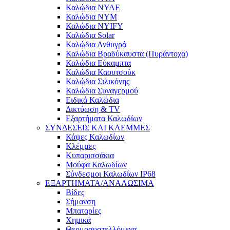
Καλώδια NYAF
Καλώδια NYM
Καλώδια NYIFY
Καλώδια Solar
Καλώδια Ανθυγρά
Καλώδια Βραδύκαυστα (Πυράντοχα)
Καλώδια Εύκαμπτα
Καλώδια Καουτσούκ
Καλώδια Σιλικόνης
Καλώδια Συναγερμού
Ειδικά Καλώδια
Δικτύωση & TV
Εξαρτήματα Καλωδίων
ΣΥΝΔΕΣΕΙΣ ΚΑΙ ΚΛΕΜΜΕΣ
Κάψες Καλωδίων
Κλέμμες
Κυπαρισσάκια
Μούφα Καλωδίων
Σύνδεσμοι Καλωδίων IP68
ΕΞΑΡΤΗΜΑΤΑ/ΑΝΑΛΩΣΙΜΑ
Βίδες
Σήμανση
Μπαταρίες
Χημικά
Θερμοσυστελλόμενα