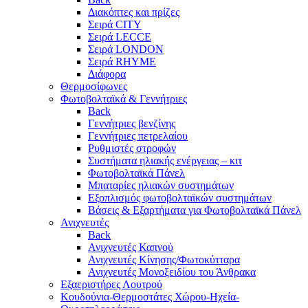
Διακόπτες και πρίζες
Σειρά CITY
Σειρά LECCE
Σειρά LONDON
Σειρά RHYME
Διάφορα
Θερμοσίφωνες
Φωτοβολταϊκά & Γεννήτριες
Back
Γεννήτριες βενζίνης
Γεννήτριες πετρελαίου
Ρυθμιστές στροφών
Συστήματα ηλιακής ενέργειας – κιτ
Φωτοβολταϊκά Πάνελ
Μπαταρίες ηλιακών συστημάτων
Εξοπλισμός φωτοβολταϊκών συστημάτων
Βάσεις & Εξαρτήματα για Φωτοβολταϊκά Πάνελ
Ανιχνευτές
Back
Ανιχνευτές Καπνού
Ανιχνευτές Κίνησης/Φωτοκύτταρα
Ανιχνευτές Μονοξειδίου του Άνθρακα
Εξαεριστήρες Λουτρού
Κουδούνια-Θερμοστάτες Χώρου-Ηχεία-