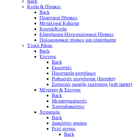
Back
Κυτία & Πίνακες
Back
Πλαστικοί Πίνακες
Μεταλλικά Κιβώτια
Κουτιά/Κυτία
Εξαρτήματα Ηλεκτρολογικοί Πίνακες
Πολυμορφικοί πίνακες και εξαρτήματα
Υλικό Ράγας
Back
Έλεγχος
Back
Εκκινητές
Προστασία κινητήρων
Ρυθμιστές συχνότητας (Inverter)
Συσκευές ομαλής εκκίνησης (soft starter)
Μέτρηση & Έλεγχος
Back
Μετασχηματιστές
Χρονοδιακόπτες
Χειρισμός
Back
Διακόπτες φορίου
Ρελέ ισχύος
Back