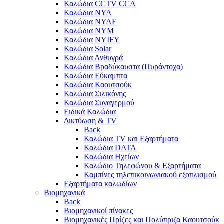
Καλώδια CCTV CCA
Καλώδια NYA
Καλώδια NYAF
Καλώδια NYΜ
Καλώδια ΝΥΙFY
Καλώδια Solar
Καλώδια Ανθυγρά
Καλώδια Βραδύκαυστα (Πυράντοχα)
Καλώδια Εύκαμπτα
Καλώδια Καουτσούκ
Καλώδια Σιλικόνης
Καλώδια Συναγερμού
Ειδικά Καλώδια
Δικτύωση & TV
Back
Καλώδια TV και Εξαρτήματα
Καλώδια DATA
Καλώδια Ηχείων
Καλώδιο Τηλεφώνου & Εξαρτήματα
Καμπίνες τηλεπικοινωνιακού εξοπλισμού
Eξαρτήματα καλωδίων
Βιομηχανικά
Back
Βιομηχανικοί πίνακες
Βιομηχανικές Πρίζες και Πολύπριζα Καουτσούκ