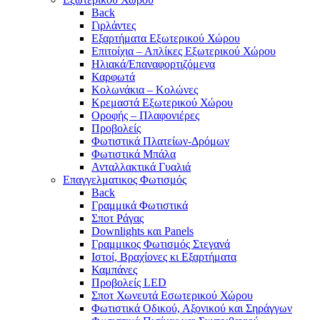
Back
Γιρλάντες
Εξαρτήματα Εξωτερικού Χώρου
Επιτοίχια – Απλίκες Εξωτερικού Χώρου
Ηλιακά/Επαναφορτιζόμενα
Καρφωτά
Κολωνάκια – Κολώνες
Κρεμαστά Εξωτερικού Χώρου
Οροφής – Πλαφονιέρες
Προβολείς
Φωτιστικά Πλατείων-Δρόμων
Φωτιστικά Μπάλα
Ανταλλακτικά Γυαλιά
Επαγγελματικος Φωτισμός
Back
Γραμμικά Φωτιστικά
Σποτ Ράγας
Downlights και Panels
Γραμμικος Φωτισμός Στεγανά
Ιστοί, Βραχίονες κι Εξαρτήματα
Καμπάνες
Προβολείς LED
Σποτ Χωνευτά Εσωτερικού Χώρου
Φωτιστικά Οδικού, Αξονικού και Σηράγγων