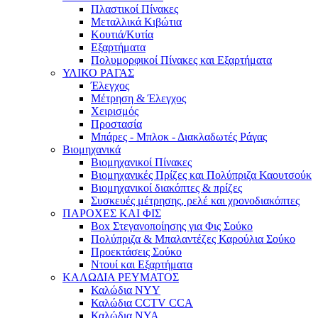
Πλαστικοί Πίνακες
Μεταλλικά Κιβώτια
Κουτιά/Κυτία
Εξαρτήματα
Πολυμορφικοί Πίνακες και Εξαρτήματα
ΥΛΙΚΟ ΡΑΓΑΣ
Έλεγχος
Μέτρηση & Έλεγχος
Χειρισμός
Προστασία
Μπάρες - Μπλοκ - Διακλαδωτές Ράγας
Βιομηχανικά
Βιομηχανικοί Πίνακες
Βιομηχανικές Πρίζες και Πολύπριζα Καουτσούκ
Βιομηχανικοί διακόπτες & πρίζες
Συσκευές μέτρησης, ρελέ και χρονοδιακόπτες
ΠΑΡΟΧΕΣ ΚΑΙ ΦΙΣ
Box Στεγανοποίησης για Φις Σούκο
Πολύπριζα & Μπαλαντέζες Καρούλια Σούκο
Προεκτάσεις Σούκο
Ντουί και Εξαρτήματα
ΚΑΛΩΔΙΑ ΡΕΥΜΑΤΟΣ
Καλώδια NYY
Καλώδια CCTV CCA
Καλώδια NYA