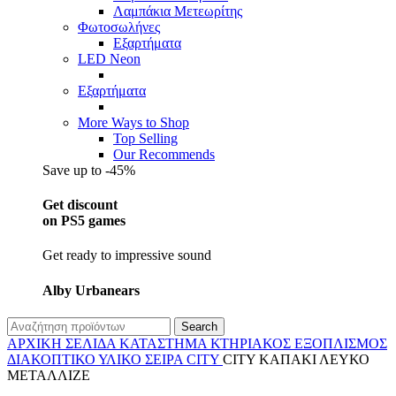
Λαμπάκια Μετεωρίτης
Φωτοσωλήνες
Εξαρτήματα
LED Neon
Εξαρτήματα
More Ways to Shop
Top Selling
Our Recommends
Save up to -45%
Get discount
on PS5 games
Get ready to impressive sound
Alby Urbanears
Search
ΑΡΧΙΚΉ ΣΕΛΊΔΑ
ΚΑΤΆΣΤΗΜΑ
ΚΤΗΡΙΑΚΌΣ ΕΞΟΠΛΙΣΜΌΣ
ΔΙΑΚΟΠΤΙΚΌ ΥΛΙΚΌ
ΣΕΙΡΆ CITY
CITY ΚΑΠΑΚΙ ΛΕΥΚΟ
ΜΕΤΑΛΛΙΖΕ