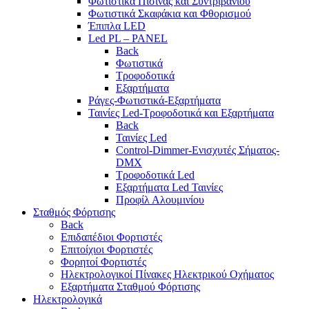
Φωτιστικά Πισίνας και Συντριβανιού
Φωτιστικά Σκαφάκια και Φθορισμού
Έπιπλα LED
Led PL – PANEL
Back
Φωτιστικά
Τροφοδοτικά
Εξαρτήματα
Ράγες-Φωτιστικά-Εξαρτήματα
Ταινίες Led-Τροφοδοτικά και Εξαρτήματα
Back
Ταινίες Led
Control-Dimmer-Ενισχυτές Σήματος-
DMX
Τροφοδοτικά Led
Εξαρτήματα Led Ταινίες
Προφίλ Αλουμινίου
Σταθμός Φόρτισης
Back
Επιδαπέδιοι Φορτιστές
Επιτoίχιοι Φορτιστές
Φορητοί Φορτιστές
Ηλεκτρολογικοί Πίνακες Ηλεκτρικού Οχήματος
Εξαρτήματα Σταθμού Φόρτισης
Ηλεκτρολογικά