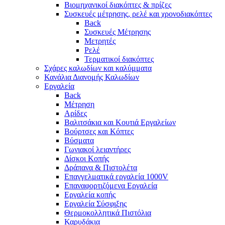
Βιομηχανικοί διακόπτες & πρίζες
Συσκευές μέτρησης, ρελέ και χρονοδιακόπτες
Back
Συσκευές Μέτρησης
Μετρητές
Ρελέ
Τερματικοί διακόπτες
Σχάρες καλωδίων και καλύμματα
Κανάλια Διανομής Καλωδίων
Εργαλεία
Back
Μέτρηση
Αρίδες
Βαλιτσάκια και Κουτιά Εργαλείων
Βούρτσες και Κόπτες
Βύσματα
Γωνιακοί λειαντήρες
Δίσκοι Κοπής
Δράπανα & Πιστολέτα
Επαγγελματικά εργαλεία 1000V
Επαναφορτιζόμενα Εργαλεία
Εργαλεία κοπής
Εργαλεία Σύσφιξης
Θερμοκολλητικά Πιστόλια
Καρυδάκια