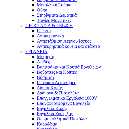
Μεταλλικά Τσέρκι
Ούπα
Στηρίγματα-Δεματικά
Ταινίες Μονωτικές
ΠΡΟΣΤΑΣΙΑ & ΓΕΙΩΣΗ
Γείωση
Αντικεραυνικά
Αντιστάθμιση Άεργου Ισχύος
Αντιεκρηκτικά κουτιά και στάρτερ
ΕΡΓΑΛΕΙΑ
Μέτρηση
Αρίδες
Βαλιτσάκια και Κουτιά Εργαλείων
Βούρτσες και Κόπτες
Βύσματα
Γωνιακοί Λειαντήρες
Δίσκοι Κοπής
Δράπανα & Πιστολέτα
Επαγγελματικά Εργαλεία 1000V
Επαναφορτιζόμενα Εργαλεία
Εργαλεία Κοπής
Εργαλεία Σύσφιξης
Θερμοκολλητικά Πιστόλια
Καρυδάκια