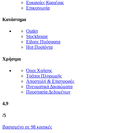
Ευκαιρίες Καριέρας
Επικοινωνία
Κατάστημα
Outlet
Stockhouse
Είδατε Πρόσφατα
Hot Προϊόντα
Χρήσιμα
Όροι Χρήσης
Τρόποι Πληρωμής
Αποστολή & Επιστροφές
Πνευματικά Δικαιώματα
Προστασία Δεδομένων
4,9
/5
Βασισμένο σε 98 κριτικές