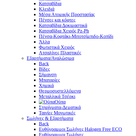
Κατσαβίδια
Κλειδιά
Μέσα Ατομικής Προστασίας
Πένσες και κόφτες
Κατσαβίδια Δοκιμαστικά
Κατσαβίδια Χειρός Pz-Ph
Πένσα-Κοφτάκι-Μιτοτσίμπιδο-Κοπίδι
Άλλα
Φωτιστικά Χειρός
Ατσαλίνες Πλαστικές
Εξαρτήματα/Αναλώσιμα
Back
Βίδες
Σήμανση
Μπαταρίες
Χημικά
Θερμοσυστελλόμενα
Μεταλλικά Τσέρκι
Ούπα
Στηρίγματα-Δεματικά
Ταινίες Μονωτικές
Σωλήνες & Εξαρτήματα
Back
Ευθύγραμμοι Σωλήνες Halogen Free ECO
Ευθύγραμμοι Σωλήνες