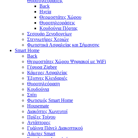
Θυροτηλεοράσεις
Back
Ηχεία
Θερμοστάτες Χώρου
Θυροτηλεοράσεις
Κουδούνια Πόρτας
Σεσουάρ Ξενοδοχείων
Στεγνωτήρες Χεριών
Φωτιστικά Ασφαλείας και Σήμανσης
Smart Home
Back
Θερμοστάτες Χώρου Ψηφιακοί με WiFi
Γέφυρα Zigbee
Κάμερες Ασφαλείας
Έξυπνες Κλειδαριές
Θυροτηλεόραση
Κουδούνια
Σπίτι
Φωτισμός Smart Home
Housemate
Διακόπτες Χωνευτοί
Πρίζες Τοίχου
Αντάπτορες
Γυάλινα Πάνελ Διακοπτικού
Λάμπες Smart