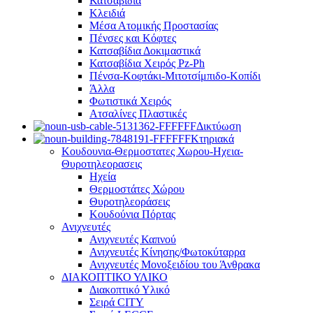
Κατσαβίδια
Κλειδιά
Μέσα Ατομικής Προστασίας
Πένσες και Κόφτες
Κατσαβίδια Δοκιμαστικά
Κατσαβίδια Χειρός Pz-Ph
Πένσα-Κοφτάκι-Μιτοτσίμπιδο-Κοπίδι
Άλλα
Φωτιστικά Χειρός
Ατσαλίνες Πλαστικές
Δικτύωση
Κτηριακά
Κουδουνια-Θερμοστατες Χωρου-Ηχεια-
Θυροτηλεορασεις
Ηχεία
Θερμοστάτες Χώρου
Θυροτηλεοράσεις
Κουδούνια Πόρτας
Ανιχνευτές
Ανιχνευτές Καπνού
Ανιχνευτές Κίνησης/Φωτοκύταρρα
Ανιχνευτές Μονοξειδίου του Άνθρακα
ΔΙΑΚΟΠΤΙΚΟ ΥΛΙΚΟ
Διακοπτικό Υλικό
Σειρά CITY