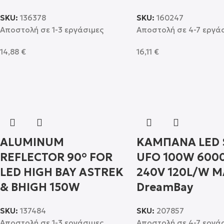
SKU:
136378
SKU:
160247
Αποστολή σε 1-3 εργάσιμες
Αποστολή σε 4-7 εργά
14,88
€
16,11
€
ALUMINUM
ΚΑΜΠΑΝΑ LED
REFLECTOR 90° FOR
UFO 100W 6000
LED HIGH BAY ASTREK
240V 120L/W 
& BHIGH 150W
DreamBay
SKU:
137484
SKU:
207857
Αποστολή σε 1-3 εργάσιμες
Αποστολή σε 4-7 εργά