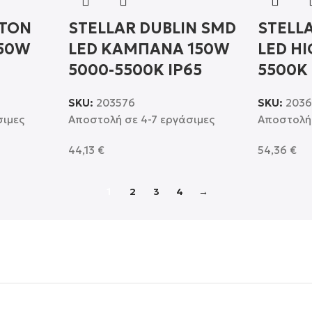
HTON
STELLAR DUBLIN SMD
STELL
150W
LED ΚΑΜΠΑΝΑ 150W
LED H
5000-5500K IP65
5500K 
SKU:
203576
SKU:
2036
σιμες
Αποστολή σε 4-7 εργάσιμες
Αποστολή 
44,13
€
54,36
€
1
2
3
4
→