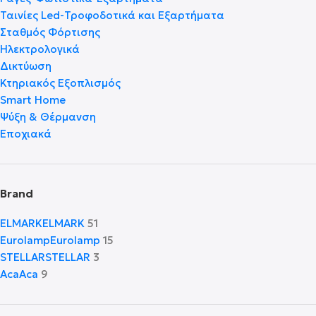
Ταινίες Led-Τροφοδοτικά και Εξαρτήματα
Σταθμός Φόρτισης
Ηλεκτρολογικά
Δικτύωση
Κτηριακός Εξοπλισμός
Smart Home
Ψύξη & Θέρμανση
Εποχιακά
Brand
ELMARK
ELMARK
51
Eurolamp
Eurolamp
15
STELLAR
STELLAR
3
Aca
Aca
9