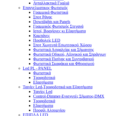
Ανταλλακτικά Γυαλιά
Επαγγελματικος Φωτισμός
Γραμμικά Φωτιστικά
Σποτ Ράγας
Downlights και Panels
Γραμμικός Φωτισμός Στεγανά
Ιστοί, Βραχίονες κι Εξαρτήματα
Καμπάνες
Προβολείς LED
Σποτ Χωνευτά Εσωτερικού Χώρου
Φωτιστικά Ασφαλείας και Σήμανσης
Φωτιστικά Οδικού, Αξονικού και Σηράγγων
Φωτιστικά Πισίνας και Συντριβανιού
Φωτιστικά Σκαφάκια και Φθορισμού
Led PL - PANEL
Φωτιστικά
Τροφοδοτικά
Εξαρτήματα
Ταινίες Led-Τροφοδοτικά και Εξαρτήματα
Ταινίες Led
Control-Dimmer-Ενισχυτές Σήματος-DMX
Τροφοδοτικά
Εξαρτήματα
Προφίλ Αλουμνίου
ΕΠΙΠΛΑ LED