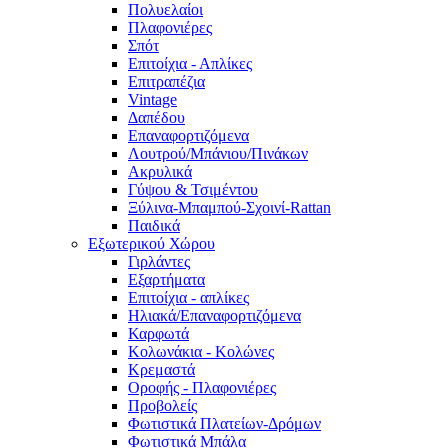
Πολυελαίοι
Πλαφονιέρες
Σπότ
Επιτοίχια - Απλίκες
Επιτραπέζια
Vintage
Δαπέδου
Επαναφορτιζόμενα
Λουτρού/Μπάνιου/Πινάκων
Ακρυλικά
Γύψου & Τσιμέντου
Ξύλινα-Μπαμπού-Σχοινί-Rattan
Παιδικά
Εξωτερικού Χώρου
Γιρλάντες
Εξαρτήματα
Επιτοίχια - απλίκες
Ηλιακά/Επαναφορτιζόμενα
Καρφωτά
Κολωνάκια - Κολώνες
Κρεμαστά
Οροφής - Πλαφονιέρες
Προβολείς
Φωτιστικά Πλατείων-Δρόμων
Φωτιστικά Μπάλα