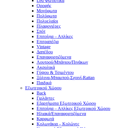
Led Φωτιστικά
Οροφής
Μονόφωτα
Πολύφωτα
Πολυελαίοι
Πλαφονιέρες
Σπότ
Επιτοίχια – Απλίκες
Επιτραπέζια
Vintage
Δαπέδου
Επαναφορτιζόμενα
Λουτρού/Μπάνιου/Πινάκων
Ακρυλικά
Γύψου & Τσιμέντου
Ξύλινα-Μπαμπού-Σχοινί-Rattan
Παιδικά
Εξωτερικού Χώρου
Back
Γιρλάντες
Εξαρτήματα Εξωτερικού Χώρου
Επιτοίχια – Απλίκες Εξωτερικού Χώρου
Ηλιακά/Επαναφορτιζόμενα
Καρφωτά
Κολωνάκια – Κολώνες