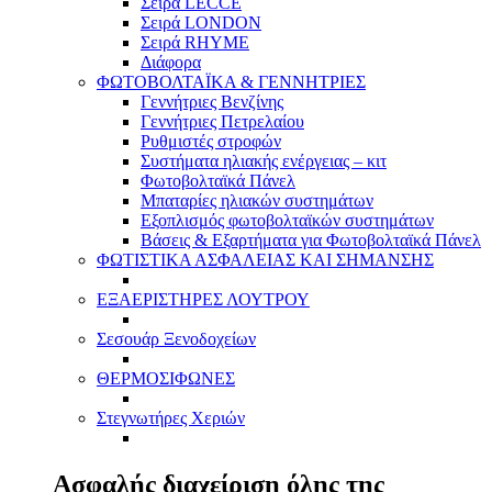
Σειρά LECCE
Σειρά LONDON
Σειρά RHYME
Διάφορα
ΦΩΤΟΒΟΛΤΑΪΚΑ & ΓΕΝΝΗΤΡΙΕΣ
Γεννήτριες Βενζίνης
Γεννήτριες Πετρελαίου
Ρυθμιστές στροφών
Συστήματα ηλιακής ενέργειας – κιτ
Φωτοβολταϊκά Πάνελ
Μπαταρίες ηλιακών συστημάτων
Εξοπλισμός φωτοβολταϊκών συστημάτων
Βάσεις & Εξαρτήματα για Φωτοβολταϊκά Πάνελ
ΦΩΤΙΣΤΙΚΑ ΑΣΦΑΛΕΙΑΣ ΚΑΙ ΣΗΜΑΝΣΗΣ
ΕΞΑΕΡΙΣΤΗΡΕΣ ΛΟΥΤΡΟΥ
Σεσουάρ Ξενοδοχείων
ΘΕΡΜΟΣΙΦΩΝΕΣ
Στεγνωτήρες Χεριών
Ασφαλής διαχείριση όλης της