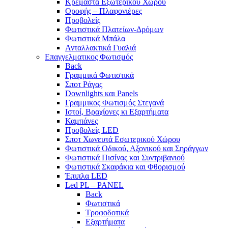
Κρεμαστά Εξωτερικού Χώρου
Οροφής – Πλαφονιέρες
Προβολείς
Φωτιστικά Πλατείων-Δρόμων
Φωτιστικά Μπάλα
Ανταλλακτικά Γυαλιά
Επαγγελματικος Φωτισμός
Back
Γραμμικά Φωτιστικά
Σποτ Ράγας
Downlights και Panels
Γραμμικος Φωτισμός Στεγανά
Ιστοί, Βραχίονες κι Εξαρτήματα
Καμπάνες
Προβολείς LED
Σποτ Χωνευτά Εσωτερικού Χώρου
Φωτιστικά Οδικού, Αξονικού και Σηράγγων
Φωτιστικά Πισίνας και Συντριβανιού
Φωτιστικά Σκαφάκια και Φθορισμού
Έπιπλα LED
Led PL – PANEL
Back
Φωτιστικά
Τροφοδοτικά
Εξαρτήματα