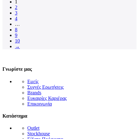
1
2
3
4
…
8
9
10
→
Γνωρίστε μας
Εμείς
Συχνές Ερωτήσεις
Brands
Ευκαιρίες Καριέρας
Επικοινωνία
Κατάστημα
Outlet
Stockhouse