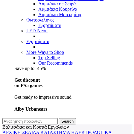
Λαμπάκια σε Σειρά
Λαμπάκια Κουρτίνα
Λαμπάκια Μετεωρίτης
Φωτοσωλήνες
Εξαρτήματα
LED Neon
Εξαρτήματα
More Ways to Shop
Top Selling
Our Recommends
Save up to -45%
Get discount
on PS5 games
Get ready to impressive sound
Alby Urbanears
Search
Βαλιτσάκια και Κουτιά Εργαλείων
ΑΡΧΙΚΉ ΣΕΛΊΔΑ
ΚΑΤΆΣΤΗΜΑ
ΗΛΕΚΤΡΟΛΟΓΙΚΆ