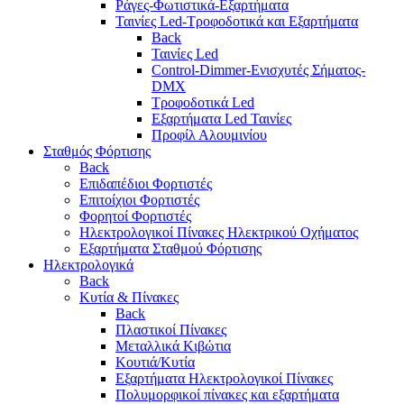
Ράγες-Φωτιστικά-Εξαρτήματα
Ταινίες Led-Τροφοδοτικά και Εξαρτήματα
Back
Ταινίες Led
Control-Dimmer-Ενισχυτές Σήματος-
DMX
Τροφοδοτικά Led
Εξαρτήματα Led Ταινίες
Προφίλ Αλουμινίου
Σταθμός Φόρτισης
Back
Επιδαπέδιοι Φορτιστές
Επιτoίχιοι Φορτιστές
Φορητοί Φορτιστές
Ηλεκτρολογικοί Πίνακες Ηλεκτρικού Οχήματος
Εξαρτήματα Σταθμού Φόρτισης
Ηλεκτρολογικά
Back
Κυτία & Πίνακες
Back
Πλαστικοί Πίνακες
Μεταλλικά Κιβώτια
Κουτιά/Κυτία
Εξαρτήματα Ηλεκτρολογικοί Πίνακες
Πολυμορφικοί πίνακες και εξαρτήματα