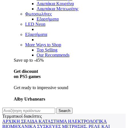
Λαμπάκια Κουρτίνα
Λαμπάκια Μετεωρίτης
Φωτοσωλήνες
Εξαρτήματα
LED Neon
Εξαρτήματα
More Ways to Shop
Top Selling
Our Recommends
Save up to -45%
Get discount
on PS5 games
Get ready to impressive sound
Alby Urbanears
Search
Τερματικοί διακόπτες
ΑΡΧΙΚΉ ΣΕΛΊΔΑ
ΚΑΤΆΣΤΗΜΑ
ΗΛΕΚΤΡΟΛΟΓΙΚΆ
ΒΙΟΜΗΧΑΝΙΚΆ
ΣΥΣΚΕΥΈΣ ΜΈΤΡΗΣΗΣ, ΡΕΛΈ ΚΑΙ