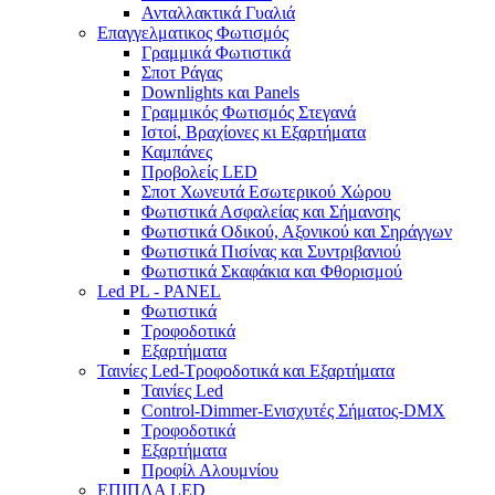
Ανταλλακτικά Γυαλιά
Επαγγελματικος Φωτισμός
Γραμμικά Φωτιστικά
Σποτ Ράγας
Downlights και Panels
Γραμμικός Φωτισμός Στεγανά
Ιστοί, Βραχίονες κι Εξαρτήματα
Καμπάνες
Προβολείς LED
Σποτ Χωνευτά Εσωτερικού Χώρου
Φωτιστικά Ασφαλείας και Σήμανσης
Φωτιστικά Οδικού, Αξονικού και Σηράγγων
Φωτιστικά Πισίνας και Συντριβανιού
Φωτιστικά Σκαφάκια και Φθορισμού
Led PL - PANEL
Φωτιστικά
Τροφοδοτικά
Εξαρτήματα
Ταινίες Led-Τροφοδοτικά και Εξαρτήματα
Ταινίες Led
Control-Dimmer-Ενισχυτές Σήματος-DMX
Τροφοδοτικά
Εξαρτήματα
Προφίλ Αλουμνίου
ΕΠΙΠΛΑ LED