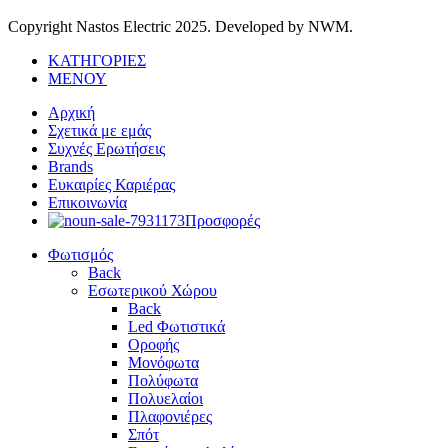
Copyright Nastos Electric
2025. Developed by NWM.
ΚΑΤΗΓΟΡΙΕΣ
ΜΕΝΟΥ
Αρχική
Σχετικά με εμάς
Συχνές Ερωτήσεις
Brands
Ευκαιρίες Καριέρας
Επικοινωνία
Προσφορές
Φωτισμός
Back
Εσωτερικού Χώρου
Back
Led Φωτιστικά
Οροφής
Μονόφωτα
Πολύφωτα
Πολυελαίοι
Πλαφονιέρες
Σπότ