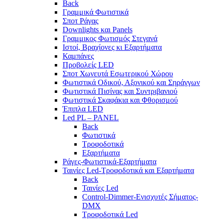
Back
Γραμμικά Φωτιστικά
Σποτ Ράγας
Downlights και Panels
Γραμμικος Φωτισμός Στεγανά
Ιστοί, Βραχίονες κι Εξαρτήματα
Καμπάνες
Προβολείς LED
Σποτ Χωνευτά Εσωτερικού Χώρου
Φωτιστικά Οδικού, Αξονικού και Σηράγγων
Φωτιστικά Πισίνας και Συντριβανιού
Φωτιστικά Σκαφάκια και Φθορισμού
Έπιπλα LED
Led PL – PANEL
Back
Φωτιστικά
Τροφοδοτικά
Εξαρτήματα
Ράγες-Φωτιστικά-Εξαρτήματα
Ταινίες Led-Τροφοδοτικά και Εξαρτήματα
Back
Ταινίες Led
Control-Dimmer-Ενισχυτές Σήματος-
DMX
Τροφοδοτικά Led