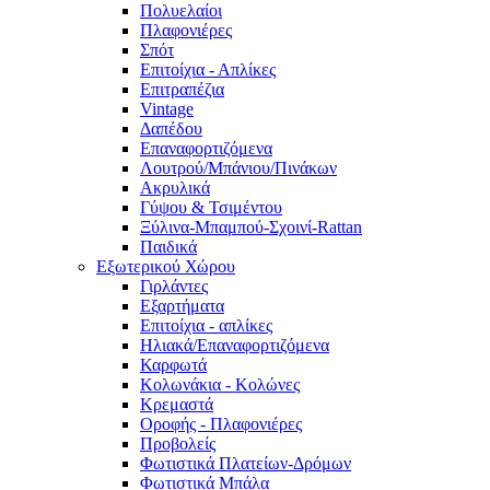
Πολυελαίοι
Πλαφονιέρες
Σπότ
Επιτοίχια - Απλίκες
Επιτραπέζια
Vintage
Δαπέδου
Επαναφορτιζόμενα
Λουτρού/Μπάνιου/Πινάκων
Ακρυλικά
Γύψου & Τσιμέντου
Ξύλινα-Μπαμπού-Σχοινί-Rattan
Παιδικά
Εξωτερικού Χώρου
Γιρλάντες
Εξαρτήματα
Επιτοίχια - απλίκες
Ηλιακά/Επαναφορτιζόμενα
Καρφωτά
Κολωνάκια - Κολώνες
Κρεμαστά
Οροφής - Πλαφονιέρες
Προβολείς
Φωτιστικά Πλατείων-Δρόμων
Φωτιστικά Μπάλα