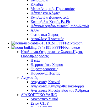
Κατσαβίδια
Κλειδιά
Μέσα Ατομικής Προστασίας
Πένσες και Κόφτες
Κατσαβίδια Δοκιμαστικά
Κατσαβίδια Χειρός Pz-Ph
Πένσα-Κοφτάκι-Μιτοτσίμπιδο-Κοπίδι
Άλλα
Φωτιστικά Χειρός
Ατσαλίνες Πλαστικές
Δικτύωση
Κτηριακά
Κουδουνια-Θερμοστατες Χωρου-Ηχεια-
Θυροτηλεορασεις
Ηχεία
Θερμοστάτες Χώρου
Θυροτηλεοράσεις
Κουδούνια Πόρτας
Ανιχνευτές
Ανιχνευτές Καπνού
Ανιχνευτές Κίνησης/Φωτοκύταρρα
Ανιχνευτές Μονοξειδίου του Άνθρακα
ΔΙΑΚΟΠΤΙΚΟ ΥΛΙΚΟ
Διακοπτικό Υλικό
Σειρά CITY