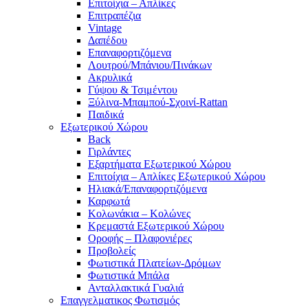
Επιτοίχια – Απλίκες
Επιτραπέζια
Vintage
Δαπέδου
Επαναφορτιζόμενα
Λουτρού/Μπάνιου/Πινάκων
Ακρυλικά
Γύψου & Τσιμέντου
Ξύλινα-Μπαμπού-Σχοινί-Rattan
Παιδικά
Εξωτερικού Χώρου
Back
Γιρλάντες
Εξαρτήματα Εξωτερικού Χώρου
Επιτοίχια – Απλίκες Εξωτερικού Χώρου
Ηλιακά/Επαναφορτιζόμενα
Καρφωτά
Κολωνάκια – Κολώνες
Κρεμαστά Εξωτερικού Χώρου
Οροφής – Πλαφονιέρες
Προβολείς
Φωτιστικά Πλατείων-Δρόμων
Φωτιστικά Μπάλα
Ανταλλακτικά Γυαλιά
Επαγγελματικος Φωτισμός