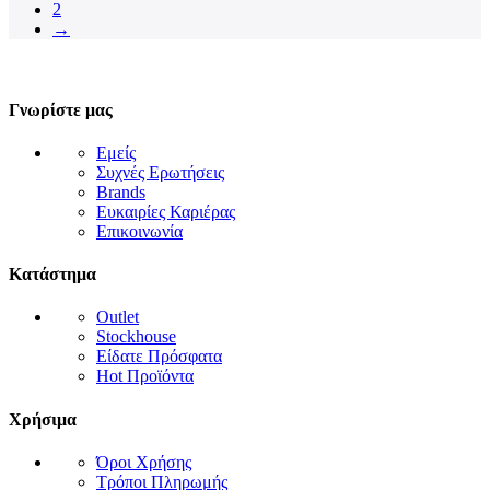
2
→
Γνωρίστε μας
Εμείς
Συχνές Ερωτήσεις
Brands
Ευκαιρίες Καριέρας
Επικοινωνία
Κατάστημα
Outlet
Stockhouse
Είδατε Πρόσφατα
Hot Προϊόντα
Χρήσιμα
Όροι Χρήσης
Τρόποι Πληρωμής