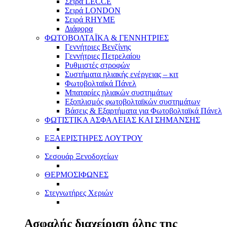
Σειρά LECCE
Σειρά LONDON
Σειρά RHYME
Διάφορα
ΦΩΤΟΒΟΛΤΑΪΚΑ & ΓΕΝΝΗΤΡΙΕΣ
Γεννήτριες Βενζίνης
Γεννήτριες Πετρελαίου
Ρυθμιστές στροφών
Συστήματα ηλιακής ενέργειας – κιτ
Φωτοβολταϊκά Πάνελ
Μπαταρίες ηλιακών συστημάτων
Εξοπλισμός φωτοβολταϊκών συστημάτων
Βάσεις & Εξαρτήματα για Φωτοβολταϊκά Πάνελ
ΦΩΤΙΣΤΙΚΑ ΑΣΦΑΛΕΙΑΣ ΚΑΙ ΣΗΜΑΝΣΗΣ
ΕΞΑΕΡΙΣΤΗΡΕΣ ΛΟΥΤΡΟΥ
Σεσουάρ Ξενοδοχείων
ΘΕΡΜΟΣΙΦΩΝΕΣ
Στεγνωτήρες Χεριών
Ασφαλής διαχείριση όλης της