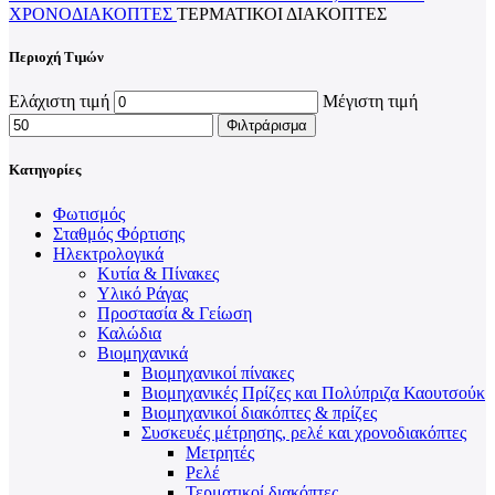
ΧΡΟΝΟΔΙΑΚΌΠΤΕΣ
ΤΕΡΜΑΤΙΚΟΊ ΔΙΑΚΌΠΤΕΣ
Περιοχή Τιμών
Ελάχιστη τιμή
Μέγιστη τιμή
Φιλτράρισμα
Κατηγορίες
Φωτισμός
Σταθμός Φόρτισης
Ηλεκτρολογικά
Κυτία & Πίνακες
Υλικό Ράγας
Προστασία & Γείωση
Καλώδια
Βιομηχανικά
Βιομηχανικοί πίνακες
Βιομηχανικές Πρίζες και Πολύπριζα Καουτσούκ
Βιομηχανικοί διακόπτες & πρίζες
Συσκευές μέτρησης, ρελέ και χρονοδιακόπτες
Μετρητές
Ρελέ
Τερματικοί διακόπτες