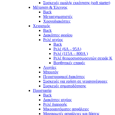
Συσκευές ομαλής εκκίνησης (soft starter)
Μέτρηση & Έλεγχος
Back
Μετασχηματιστές
Χρονοδιακόπτες
Χειρισμός
Back
Διακόπτες φορίου
Ρελέ ισχύος
Back
Ρελέ (6A – 95A)
Ρελέ (115A – 800A )
Ρελέ θερμοσυσσωρευτών σειράς Κ
Βοηθητικές επαφές
Λυχνίες
Μπουτόν
Περιστροφικοί διακόπτες
Συσκευές για χρήση σε γερανογέφυρες
Συσκευές σηματοδότησης
Προστασία
Back
Διακόπτες ισχύος
Ρελέ διαρροής
Μικροαυτόματες ασφάλειες
Μαχαιρωτές ασφάλειες και βάσεις