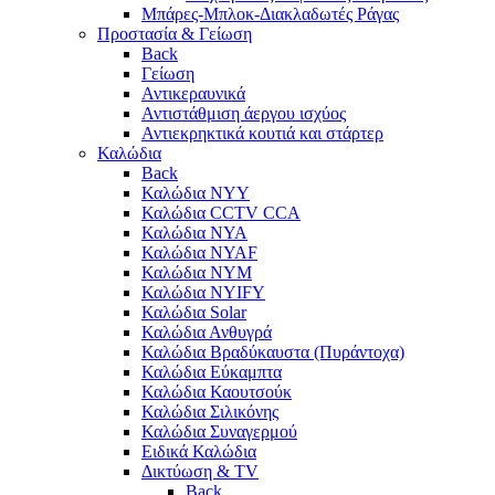
Μπάρες-Μπλοκ-Διακλαδωτές Ράγας
Προστασία & Γείωση
Back
Γείωση
Αντικεραυνικά
Αντιστάθμιση άεργου ισχύος
Αντιεκρηκτικά κουτιά και στάρτερ
Καλώδια
Back
Καλώδια NYY
Καλώδια CCTV CCA
Καλώδια NYA
Καλώδια NYAF
Καλώδια NYΜ
Καλώδια ΝΥΙFY
Καλώδια Solar
Καλώδια Ανθυγρά
Καλώδια Βραδύκαυστα (Πυράντοχα)
Καλώδια Εύκαμπτα
Καλώδια Καουτσούκ
Καλώδια Σιλικόνης
Καλώδια Συναγερμού
Ειδικά Καλώδια
Δικτύωση & TV
Back