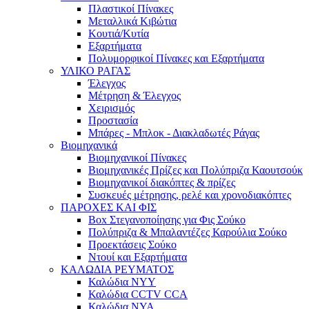
Πλαστικοί Πίνακες
Μεταλλικά Κιβώτια
Κουτιά/Κυτία
Εξαρτήματα
Πολυμορφικοί Πίνακες και Εξαρτήματα
ΥΛΙΚΟ ΡΑΓΑΣ
Έλεγχος
Μέτρηση & Έλεγχος
Χειρισμός
Προστασία
Μπάρες - Μπλοκ - Διακλαδωτές Ράγας
Βιομηχανικά
Βιομηχανικοί Πίνακες
Βιομηχανικές Πρίζες και Πολύπριζα Καουτσούκ
Βιομηχανικοί διακόπτες & πρίζες
Συσκευές μέτρησης, ρελέ και χρονοδιακόπτες
ΠΑΡΟΧΕΣ ΚΑΙ ΦΙΣ
Box Στεγανοποίησης για Φις Σούκο
Πολύπριζα & Μπαλαντέζες Καρούλια Σούκο
Προεκτάσεις Σούκο
Ντουί και Εξαρτήματα
ΚΑΛΩΔΙΑ ΡΕΥΜΑΤΟΣ
Καλώδια NYY
Καλώδια CCTV CCA
Καλώδια NYA