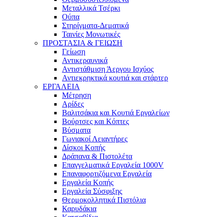
Μεταλλικά Τσέρκι
Ούπα
Στηρίγματα-Δεματικά
Ταινίες Μονωτικές
ΠΡΟΣΤΑΣΙΑ & ΓΕΙΩΣΗ
Γείωση
Αντικεραυνικά
Αντιστάθμιση Άεργου Ισχύος
Αντιεκρηκτικά κουτιά και στάρτερ
ΕΡΓΑΛΕΙΑ
Μέτρηση
Αρίδες
Βαλιτσάκια και Κουτιά Εργαλείων
Βούρτσες και Κόπτες
Βύσματα
Γωνιακοί Λειαντήρες
Δίσκοι Κοπής
Δράπανα & Πιστολέτα
Επαγγελματικά Εργαλεία 1000V
Επαναφορτιζόμενα Εργαλεία
Εργαλεία Κοπής
Εργαλεία Σύσφιξης
Θερμοκολλητικά Πιστόλια
Καρυδάκια