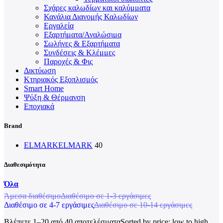
Σχάρες καλωδίων και καλύμματα
Κανάλια Διανομής Καλωδίων
Εργαλεία
Εξαρτήματα/Αναλώσιμα
Σωλήνες & Εξαρτήματα
Συνδέσεις & Κλέμμες
Παροχές & Φις
Δικτύωση
Κτηριακός Εξοπλισμός
Smart Home
Ψύξη & Θέρμανση
Εποχιακά
Brand
ELMARK
ELMARK
40
Διαθεσιμότητα
Όλα
Άμεσα διαθέσιμο
Διαθέσιμο σε 1-3 εργάσιμες
Διαθέσιμο σε 4-7 εργάσιμες
Διαθέσιμο σε 10-14 εργάσιμες
Βλέπετε 1–20 από 40 αποτελέσματα
Sorted by price: low to high