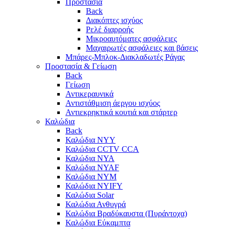
Προστασία
Back
Διακόπτες ισχύος
Ρελέ διαρροής
Μικροαυτόματες ασφάλειες
Μαχαιρωτές ασφάλειες και βάσεις
Μπάρες-Μπλοκ-Διακλαδωτές Ράγας
Προστασία & Γείωση
Back
Γείωση
Αντικεραυνικά
Αντιστάθμιση άεργου ισχύος
Αντιεκρηκτικά κουτιά και στάρτερ
Καλώδια
Back
Καλώδια NYY
Καλώδια CCTV CCA
Καλώδια NYA
Καλώδια NYAF
Καλώδια NYΜ
Καλώδια ΝΥΙFY
Καλώδια Solar
Καλώδια Ανθυγρά
Καλώδια Βραδύκαυστα (Πυράντοχα)
Καλώδια Εύκαμπτα