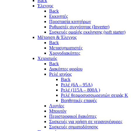
Back
Έλεγχος
Back
Εκκινητές
Προστασία κινητήρων
Ρυθμιστές συχνότητας (Inverter)
Συσκευές ομαλής εκκίνησης (soft starter)
Μέτρηση & Έλεγχος
Back
Μετασχηματιστές
Χρονοδιακόπτες
Χειρισμός
Back
Διακόπτες φορίου
Ρελέ ισχύος
Back
Ρελέ (6A – 95A)
Ρελέ (115A – 800A )
Ρελέ θερμοσυσσωρευτών σειράς Κ
Βοηθητικές επαφές
Λυχνίες
Μπουτόν
Περιστροφικοί διακόπτες
Συσκευές για χρήση σε γερανογέφυρες
Συσκευές σηματοδότησης