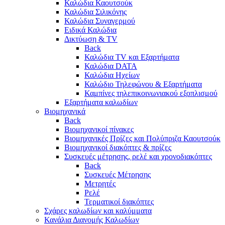
Καλώδια Καουτσούκ
Καλώδια Σιλικόνης
Καλώδια Συναγερμού
Ειδικά Καλώδια
Δικτύωση & TV
Back
Καλώδια TV και Εξαρτήματα
Καλώδια DATA
Καλώδια Ηχείων
Καλώδιο Τηλεφώνου & Εξαρτήματα
Καμπίνες τηλεπικοινωνιακού εξοπλισμού
Eξαρτήματα καλωδίων
Βιομηχανικά
Back
Βιομηχανικοί πίνακες
Βιομηχανικές Πρίζες και Πολύπριζα Καουτσούκ
Βιομηχανικοί διακόπτες & πρίζες
Συσκευές μέτρησης, ρελέ και χρονοδιακόπτες
Back
Συσκευές Μέτρησης
Μετρητές
Ρελέ
Τερματικοί διακόπτες
Σχάρες καλωδίων και καλύμματα
Κανάλια Διανομής Καλωδίων