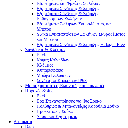
Εξαρτήματα και Φρεάτια Σωλήνων
Εξαρτήματα Σύνδεσης & Στήριξης
Εξαρτήματα Σύνδεσης & Στήριξης
Ευθύγραμμων Σωλήνων
Εξαρτήματα Σωλήνων Σκυροδέματος και
Μπετού
Υλικά Εγκαταστάσεων Σωλήνων Σκυροδέματος
και Μπετού
Εξαρτήματα Σύνδεσης & Στήριξης Halogen Free
Συνδέσεις & Κλέμμες
Back
Κάψες Καλωδίων
Κλέμμες
Κυπαρισσάκια
Μούφα Καλωδίων
Σύνδεσμοι Καλωδίων IP68
Μετασχηματιστές, Εκκινητές και Πυκνωτές
Παροχές & Φις
Back
Box Στεγανοποίησης για Φις Σούκο
Πολύπριζα & Μπαλαντέζες Καρούλια Σούκο
Προεκτάσεις Σούκο
Ντουί και Εξαρτήματα
Δικτύωση
Back