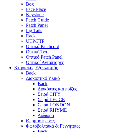
Box
Face Place
Keystone
Patch Guide
Patch Panel
Pig Tails
Rack
UTP/FTP
Οπτικά Patchcord
Οπτική Ίνα
Οπτικό Patch Panel
Οπτικοί Αντάπτορες
Κτηριακός Εξοπλισμός
Back
Διακοπτικό Υλικό
Back
Διακόπτες και πρίζες
Σειρά CITY
Σειρά LECCE
Σειρά LONDON
Σειρά RHYME
Διάφορα
Θερμοσίφωνες
Φωτοβολταϊκά & Γεννήτριες
Back