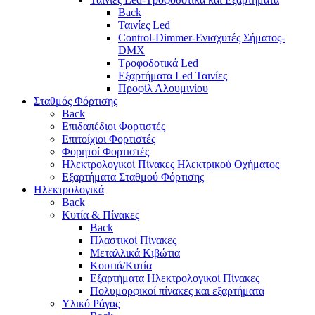
Back
Ταινίες Led
Control-Dimmer-Ενισχυτές Σήματος-
DMX
Τροφοδοτικά Led
Εξαρτήματα Led Ταινίες
Προφίλ Αλουμινίου
Σταθμός Φόρτισης
Back
Επιδαπέδιοι Φορτιστές
Επιτoίχιοι Φορτιστές
Φορητοί Φορτιστές
Ηλεκτρολογικοί Πίνακες Ηλεκτρικού Οχήματος
Εξαρτήματα Σταθμού Φόρτισης
Ηλεκτρολογικά
Back
Κυτία & Πίνακες
Back
Πλαστικοί Πίνακες
Μεταλλικά Κιβώτια
Κουτιά/Κυτία
Εξαρτήματα Ηλεκτρολογικοί Πίνακες
Πολυμορφικοί πίνακες και εξαρτήματα
Υλικό Ράγας