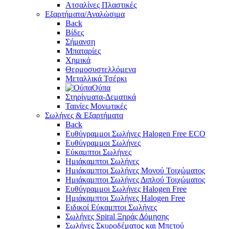
Ατσαλίνες Πλαστικές
Εξαρτήματα/Αναλώσιμα
Back
Βίδες
Σήμανση
Μπαταρίες
Χημικά
Θερμοσυστελλόμενα
Μεταλλικά Τσέρκι
Ούπα
Στηρίγματα-Δεματικά
Ταινίες Μονωτικές
Σωλήνες & Εξαρτήματα
Back
Ευθύγραμμοι Σωλήνες Halogen Free ECO
Ευθύγραμμοι Σωλήνες
Εύκαμπτοι Σωλήνες
Ημιάκαμπτοι Σωλήνες
Ημιάκαμπτοι Σωλήνες Μονού Τοιχώματος
Ημιάκαμπτοι Σωλήνες Διπλού Τοιχώματος
Ευθύγραμμοι Σωλήνες Halogen Free
Ημιάκαμπτοι Σωλήνες Halogen Free
Ειδικοί Εύκαμπτοι Σωλήνες
Σωλήνες Spiral Ξηράς Δόμησης
Σωλήνες Σκυροδέματος και Μπετού