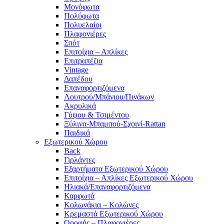
Μονόφωτα
Πολύφωτα
Πολυελαίοι
Πλαφονιέρες
Σπότ
Επιτοίχια – Απλίκες
Επιτραπέζια
Vintage
Δαπέδου
Επαναφορτιζόμενα
Λουτρού/Μπάνιου/Πινάκων
Ακρυλικά
Γύψου & Τσιμέντου
Ξύλινα-Μπαμπού-Σχοινί-Rattan
Παιδικά
Εξωτερικού Χώρου
Back
Γιρλάντες
Εξαρτήματα Εξωτερικού Χώρου
Επιτοίχια – Απλίκες Εξωτερικού Χώρου
Ηλιακά/Επαναφορτιζόμενα
Καρφωτά
Κολωνάκια – Κολώνες
Κρεμαστά Εξωτερικού Χώρου
Οροφής – Πλαφονιέρες