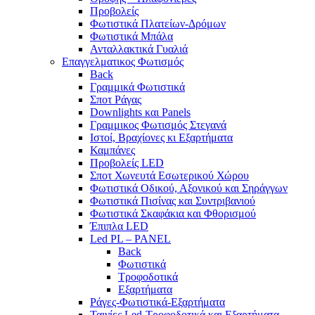
Προβολείς
Φωτιστικά Πλατείων-Δρόμων
Φωτιστικά Μπάλα
Ανταλλακτικά Γυαλιά
Επαγγελματικος Φωτισμός
Back
Γραμμικά Φωτιστικά
Σποτ Ράγας
Downlights και Panels
Γραμμικος Φωτισμός Στεγανά
Ιστοί, Βραχίονες κι Εξαρτήματα
Καμπάνες
Προβολείς LED
Σποτ Χωνευτά Εσωτερικού Χώρου
Φωτιστικά Οδικού, Αξονικού και Σηράγγων
Φωτιστικά Πισίνας και Συντριβανιού
Φωτιστικά Σκαφάκια και Φθορισμού
Έπιπλα LED
Led PL – PANEL
Back
Φωτιστικά
Τροφοδοτικά
Εξαρτήματα
Ράγες-Φωτιστικά-Εξαρτήματα
Ταινίες Led-Τροφοδοτικά και Εξαρτήματα