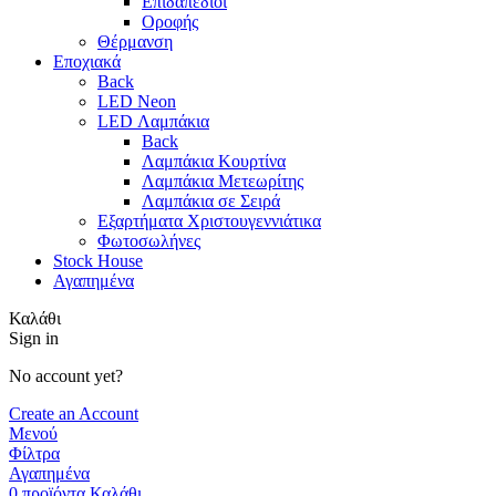
Επιδαπέδιοι
Οροφής
Θέρμανση
Εποχιακά
Back
LED Neon
LED Λαμπάκια
Back
Λαμπάκια Κουρτίνα
Λαμπάκια Μετεωρίτης
Λαμπάκια σε Σειρά
Εξαρτήματα Χριστουγεννιάτικα
Φωτοσωλήνες
Stock House
Αγαπημένα
Καλάθι
Sign in
No account yet?
Create an Account
Μενού
Φίλτρα
Αγαπημένα
0
προϊόντα
Καλάθι