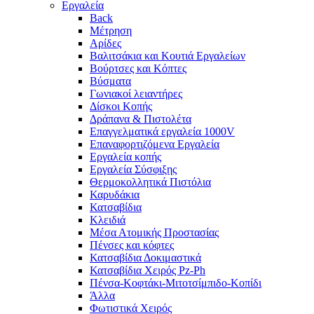
Εργαλεία
Back
Μέτρηση
Αρίδες
Βαλιτσάκια και Κουτιά Εργαλείων
Βούρτσες και Κόπτες
Βύσματα
Γωνιακοί λειαντήρες
Δίσκοι Κοπής
Δράπανα & Πιστολέτα
Επαγγελματικά εργαλεία 1000V
Επαναφορτιζόμενα Εργαλεία
Εργαλεία κοπής
Εργαλεία Σύσφιξης
Θερμοκολλητικά Πιστόλια
Καρυδάκια
Κατσαβίδια
Κλειδιά
Μέσα Ατομικής Προστασίας
Πένσες και κόφτες
Κατσαβίδια Δοκιμαστικά
Κατσαβίδια Χειρός Pz-Ph
Πένσα-Κοφτάκι-Μιτοτσίμπιδο-Κοπίδι
Άλλα
Φωτιστικά Χειρός