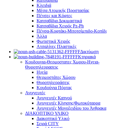
Κατσαβίδια
Κλειδιά
Μέσα Ατομικής Προστασίας
Πένσες και Κόφτες
Κατσαβίδια Δοκιμαστικά
Κατσαβίδια Χειρός Pz-Ph
Πένσα-Κοφτάκι-Μιτοτσίμπιδο-Κοπίδι
Άλλα
Φωτιστικά Χειρός
Ατσαλίνες Πλαστικές
Δικτύωση
Κτηριακά
Κουδουνια-Θερμοστατες Χωρου-Ηχεια-
Θυροτηλεορασεις
Ηχεία
Θερμοστάτες Χώρου
Θυροτηλεοράσεις
Κουδούνια Πόρτας
Ανιχνευτές
Ανιχνευτές Καπνού
Ανιχνευτές Κίνησης/Φωτοκύταρρα
Ανιχνευτές Μονοξειδίου του Άνθρακα
ΔΙΑΚΟΠΤΙΚΟ ΥΛΙΚΟ
Διακοπτικό Υλικό
Σειρά CITY