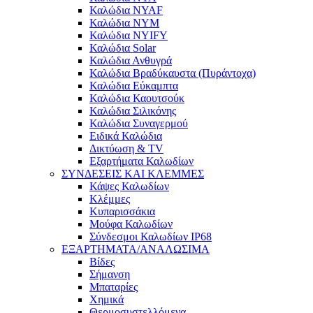
Καλώδια NYAF
Καλώδια NYM
Καλώδια NYIFY
Καλώδια Solar
Καλώδια Ανθυγρά
Καλώδια Βραδύκαυστα (Πυράντοχα)
Καλώδια Εύκαμπτα
Καλώδια Καουτσούκ
Καλώδια Σιλικόνης
Καλώδια Συναγερμού
Ειδικά Καλώδια
Δικτύωση & TV
Εξαρτήματα Καλωδίων
ΣΥΝΔΕΣΕΙΣ ΚΑΙ ΚΛΕΜΜΕΣ
Κάψες Καλωδίων
Κλέμμες
Κυπαρισσάκια
Μούφα Καλωδίων
Σύνδεσμοι Καλωδίων IP68
ΕΞΑΡΤΗΜΑΤΑ/ΑΝΑΛΩΣΙΜΑ
Βίδες
Σήμανση
Μπαταρίες
Χημικά
Θερμοσυστελλόμενα