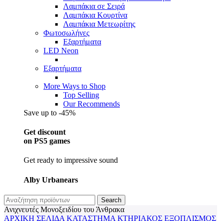
Λαμπάκια σε Σειρά
Λαμπάκια Κουρτίνα
Λαμπάκια Μετεωρίτης
Φωτοσωλήνες
Εξαρτήματα
LED Neon
Εξαρτήματα
More Ways to Shop
Top Selling
Our Recommends
Save up to -45%
Get discount
on PS5 games
Get ready to impressive sound
Alby Urbanears
Search
Ανιχνευτές Μονοξειδίου του Άνθρακα
ΑΡΧΙΚΉ ΣΕΛΊΔΑ
ΚΑΤΆΣΤΗΜΑ
ΚΤΗΡΙΑΚΌΣ ΕΞΟΠΛΙΣΜΌΣ