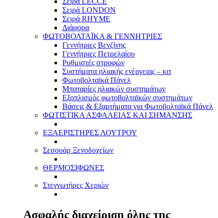
Σειρά LECCE
Σειρά LONDON
Σειρά RHYME
Διάφορα
ΦΩΤΟΒΟΛΤΑΪΚΑ & ΓΕΝΝΗΤΡΙΕΣ
Γεννήτριες Βενζίνης
Γεννήτριες Πετρελαίου
Ρυθμιστές στροφών
Συστήματα ηλιακής ενέργειας – κιτ
Φωτοβολταϊκά Πάνελ
Μπαταρίες ηλιακών συστημάτων
Εξοπλισμός φωτοβολταϊκών συστημάτων
Βάσεις & Εξαρτήματα για Φωτοβολταϊκά Πάνελ
ΦΩΤΙΣΤΙΚΑ ΑΣΦΑΛΕΙΑΣ ΚΑΙ ΣΗΜΑΝΣΗΣ
ΕΞΑΕΡΙΣΤΗΡΕΣ ΛΟΥΤΡΟΥ
Σεσουάρ Ξενοδοχείων
ΘΕΡΜΟΣΙΦΩΝΕΣ
Στεγνωτήρες Χεριών
Ασφαλής διαχείριση όλης της