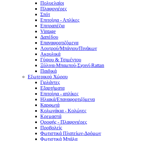
Πολυελαίοι
Πλαφονιέρες
Σπότ
Επιτοίχια - Απλίκες
Επιτραπέζια
Vintage
Δαπέδου
Επαναφορτιζόμενα
Λουτρού/Μπάνιου/Πινάκων
Ακρυλικά
Γύψου & Τσιμέντου
Ξύλινα-Μπαμπού-Σχοινί-Rattan
Παιδικά
Εξωτερικού Χώρου
Γιρλάντες
Εξαρτήματα
Επιτοίχια - απλίκες
Ηλιακά/Επαναφορτιζόμενα
Καρφωτά
Κολωνάκια - Κολώνες
Κρεμαστά
Οροφής - Πλαφονιέρες
Προβολείς
Φωτιστικά Πλατείων-Δρόμων
Φωτιστικά Μπάλα