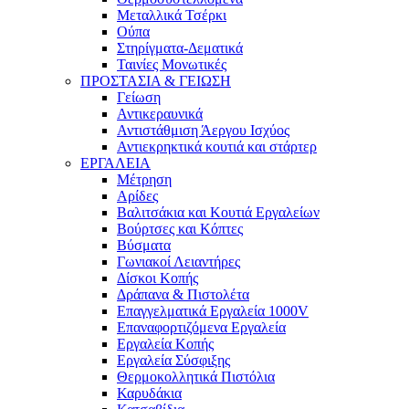
Μεταλλικά Τσέρκι
Ούπα
Στηρίγματα-Δεματικά
Ταινίες Μονωτικές
ΠΡΟΣΤΑΣΙΑ & ΓΕΙΩΣΗ
Γείωση
Αντικεραυνικά
Αντιστάθμιση Άεργου Ισχύος
Αντιεκρηκτικά κουτιά και στάρτερ
ΕΡΓΑΛΕΙΑ
Μέτρηση
Αρίδες
Βαλιτσάκια και Κουτιά Εργαλείων
Βούρτσες και Κόπτες
Βύσματα
Γωνιακοί Λειαντήρες
Δίσκοι Κοπής
Δράπανα & Πιστολέτα
Επαγγελματικά Εργαλεία 1000V
Επαναφορτιζόμενα Εργαλεία
Εργαλεία Κοπής
Εργαλεία Σύσφιξης
Θερμοκολλητικά Πιστόλια
Καρυδάκια