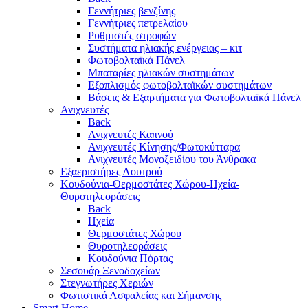
Γεννήτριες βενζίνης
Γεννήτριες πετρελαίου
Ρυθμιστές στροφών
Συστήματα ηλιακής ενέργειας – κιτ
Φωτοβολταϊκά Πάνελ
Μπαταρίες ηλιακών συστημάτων
Εξοπλισμός φωτοβολταϊκών συστημάτων
Βάσεις & Εξαρτήματα για Φωτοβολταϊκά Πάνελ
Ανιχνευτές
Back
Ανιχνευτές Καπνού
Ανιχνευτές Κίνησης/Φωτοκύτταρα
Ανιχνευτές Μονοξειδίου του Άνθρακα
Εξαεριστήρες Λουτρού
Κουδούνια-Θερμοστάτες Χώρου-Ηχεία-
Θυροτηλεοράσεις
Back
Ηχεία
Θερμοστάτες Χώρου
Θυροτηλεοράσεις
Κουδούνια Πόρτας
Σεσουάρ Ξενοδοχείων
Στεγνωτήρες Χεριών
Φωτιστικά Ασφαλείας και Σήμανσης
Smart Home