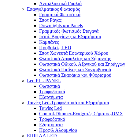
Ανταλλακτικά Γυαλιά
Επαγγελματικος Φωτισμός
Γραμμικά Φωτιστικά
Σποτ Ράγας
Downlights και Panels
Γραμμικός Φωτισμός Στεγανά
Ιστοί, Βραχίονες κι Εξαρτήματα
Καμπάνες
Προβολείς LED
Σποτ Χωνευτά Εσωτερικού Χώρου
Φωτιστικά Ασφαλείας και Σήμανσης
Φωτιστικά Οδικού, Αξονικού και Σηράγγων
Φωτιστικά Πισίνας και Συντριβανιού
Φωτιστικά Σκαφάκια και Φθορισμού
Led PL - PANEL
Φωτιστικά
Τροφοδοτικά
Εξαρτήματα
Ταινίες Led-Τροφοδοτικά και Εξαρτήματα
Ταινίες Led
Control-Dimmer-Ενισχυτές Σήματος-DMX
Τροφοδοτικά
Εξαρτήματα
Προφίλ Αλουμνίου
ΕΠΙΠΛΑ LED