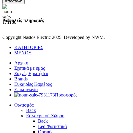
Αποστολή
Ασφαλείς πληρωμές
Copyright Nastos Electric
2025. Developed by NWM.
ΚΑΤΗΓΟΡΙΕΣ
ΜΕΝΟΥ
Αρχική
Σχετικά με εμάς
Συχνές Ερωτήσεις
Brands
Ευκαιρίες Καριέρας
Επικοινωνία
Προσφορές
Φωτισμός
Back
Εσωτερικού Χώρου
Back
Led Φωτιστικά
Οροφής