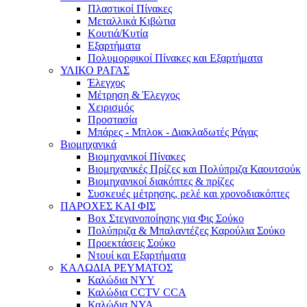
Πλαστικοί Πίνακες
Μεταλλικά Κιβώτια
Κουτιά/Κυτία
Εξαρτήματα
Πολυμορφικοί Πίνακες και Εξαρτήματα
ΥΛΙΚΟ ΡΑΓΑΣ
Έλεγχος
Μέτρηση & Έλεγχος
Χειρισμός
Προστασία
Μπάρες - Μπλοκ - Διακλαδωτές Ράγας
Βιομηχανικά
Βιομηχανικοί Πίνακες
Βιομηχανικές Πρίζες και Πολύπριζα Καουτσούκ
Βιομηχανικοί διακόπτες & πρίζες
Συσκευές μέτρησης, ρελέ και χρονοδιακόπτες
ΠΑΡΟΧΕΣ ΚΑΙ ΦΙΣ
Box Στεγανοποίησης για Φις Σούκο
Πολύπριζα & Μπαλαντέζες Καρούλια Σούκο
Προεκτάσεις Σούκο
Ντουί και Εξαρτήματα
ΚΑΛΩΔΙΑ ΡΕΥΜΑΤΟΣ
Καλώδια NYY
Καλώδια CCTV CCA
Καλώδια NYA