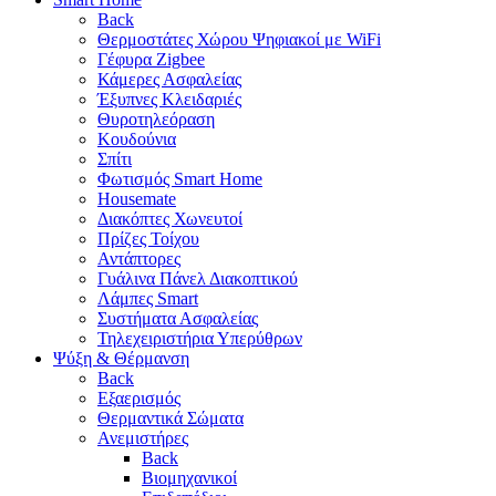
Back
Θερμοστάτες Χώρου Ψηφιακοί με WiFi
Γέφυρα Zigbee
Κάμερες Ασφαλείας
Έξυπνες Κλειδαριές
Θυροτηλεόραση
Κουδούνια
Σπίτι
Φωτισμός Smart Home
Housemate
Διακόπτες Χωνευτοί
Πρίζες Τοίχου
Αντάπτορες
Γυάλινα Πάνελ Διακοπτικού
Λάμπες Smart
Συστήματα Ασφαλείας
Τηλεχειριστήρια Υπερύθρων
Ψύξη & Θέρμανση
Back
Εξαερισμός
Θερμαντικά Σώματα
Ανεμιστήρες
Back
Βιομηχανικοί