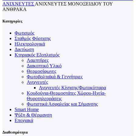
ΑΝΙΧΝΕΥΤΈΣ
ΑΝΙΧΝΕΥΤΈΣ ΜΟΝΟΞΕΙΔΊΟΥ ΤΟΥ
ΆΝΘΡΑΚΑ
Κατηγορίες
Φωτισμός
Σταθμός Φόρτισης
Ηλεκτρολογικά
Δικτύωση
Κτηριακός Εξοπλισμός
Λαμπτήρες
Διακοπτικό Υλικό
Θερμοσίφωνες
Φωτοβολταϊκά & Γεννήτριες
Ανιχνευτές
Ανιχνευτές Κίνησης/Φωτοκύτταρα
Κουδούνια-Θερμοστάτες Χώρου-Ηχεία-
Θυροτηλεοράσεις
Φωτιστικά Ασφαλείας και Σήμανσης
Smart Home
Ψύξη & Θέρμανση
Εποχιακά
Διαθεσιμότητα