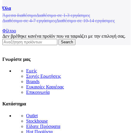
Όλα
Άμεσα διαθέσιμο
Διαθέσιμο σε 1-3 εργάσιμες
Διαθέσιμο σε 4-7 εργάσιμες
Διαθέσιμο σε 10-14 εργάσιμες
Φίλτρο
Δεν βρέθηκε κανένα προϊόν που να ταιριάζει με την επιλογή σας.
Search
Γνωρίστε μας
Εμείς
Συχνές Ερωτήσεις
Brands
Ευκαιρίες Καριέρας
Επικοινωνία
Κατάστημα
Outlet
Stockhouse
Είδατε Πρόσφατα
Hot Προϊόντα