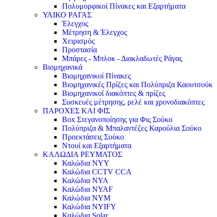
Πολυμορφικοί Πίνακες και Εξαρτήματα
ΥΛΙΚΟ ΡΑΓΑΣ
Έλεγχος
Μέτρηση & Έλεγχος
Χειρισμός
Προστασία
Μπάρες - Μπλοκ - Διακλαδωτές Ράγας
Βιομηχανικά
Βιομηχανικοί Πίνακες
Βιομηχανικές Πρίζες και Πολύπριζα Καουτσούκ
Βιομηχανικοί διακόπτες & πρίζες
Συσκευές μέτρησης, ρελέ και χρονοδιακόπτες
ΠΑΡΟΧΕΣ ΚΑΙ ΦΙΣ
Box Στεγανοποίησης για Φις Σούκο
Πολύπριζα & Μπαλαντέζες Καρούλια Σούκο
Προεκτάσεις Σούκο
Ντουί και Εξαρτήματα
ΚΑΛΩΔΙΑ ΡΕΥΜΑΤΟΣ
Καλώδια NYY
Καλώδια CCTV CCA
Καλώδια NYA
Καλώδια NYAF
Καλώδια NYM
Καλώδια NYIFY
Καλώδια Solar