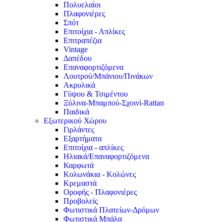
Πολυελαίοι
Πλαφονιέρες
Σπότ
Επιτοίχια - Απλίκες
Επιτραπέζια
Vintage
Δαπέδου
Επαναφορτιζόμενα
Λουτρού/Μπάνιου/Πινάκων
Ακρυλικά
Γύψου & Τσιμέντου
Ξύλινα-Μπαμπού-Σχοινί-Rattan
Παιδικά
Εξωτερικού Χώρου
Γιρλάντες
Εξαρτήματα
Επιτοίχια - απλίκες
Ηλιακά/Επαναφορτιζόμενα
Καρφωτά
Κολωνάκια - Κολώνες
Κρεμαστά
Οροφής - Πλαφονιέρες
Προβολείς
Φωτιστικά Πλατείων-Δρόμων
Φωτιστικά Μπάλα