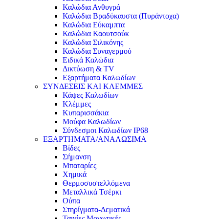
Καλώδια Ανθυγρά
Καλώδια Βραδύκαυστα (Πυράντοχα)
Καλώδια Εύκαμπτα
Καλώδια Καουτσούκ
Καλώδια Σιλικόνης
Καλώδια Συναγερμού
Ειδικά Καλώδια
Δικτύωση & TV
Εξαρτήματα Καλωδίων
ΣΥΝΔΕΣΕΙΣ ΚΑΙ ΚΛΕΜΜΕΣ
Κάψες Καλωδίων
Κλέμμες
Κυπαρισσάκια
Μούφα Καλωδίων
Σύνδεσμοι Καλωδίων IP68
ΕΞΑΡΤΗΜΑΤΑ/ΑΝΑΛΩΣΙΜΑ
Βίδες
Σήμανση
Μπαταρίες
Χημικά
Θερμοσυστελλόμενα
Μεταλλικά Τσέρκι
Ούπα
Στηρίγματα-Δεματικά
Ταινίες Μονωτικές