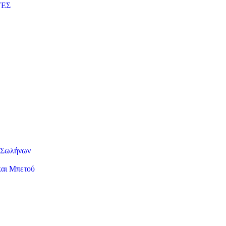
ΤΕΣ
ν Σωλήνων
και Μπετού