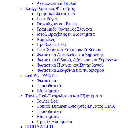
Ανταλλακτικά Γυαλιά
Επαγγελματικος Φωτισμός
Γραμμικά Φωτιστικά
Σποτ Ράγας
Downlights και Panels
Γραμμικός Φωτισμός Στεγανά
Ιστοί, Βραχίονες κι Εξαρτήματα
Καμπάνες
Προβολείς LED
Σποτ Χωνευτά Εσωτερικού Χώρου
Φωτιστικά Ασφαλείας και Σήμανσης
Φωτιστικά Οδικού, Αξονικού και Σηράγγων
Φωτιστικά Πισίνας και Συντριβανιού
Φωτιστικά Σκαφάκια και Φθορισμού
Led PL - PANEL
Φωτιστικά
Τροφοδοτικά
Εξαρτήματα
Ταινίες Led-Τροφοδοτικά και Εξαρτήματα
Ταινίες Led
Control-Dimmer-Ενισχυτές Σήματος-DMX
Τροφοδοτικά
Εξαρτήματα
Προφίλ Αλουμνίου
ΕΠΙΠΛΑ LED