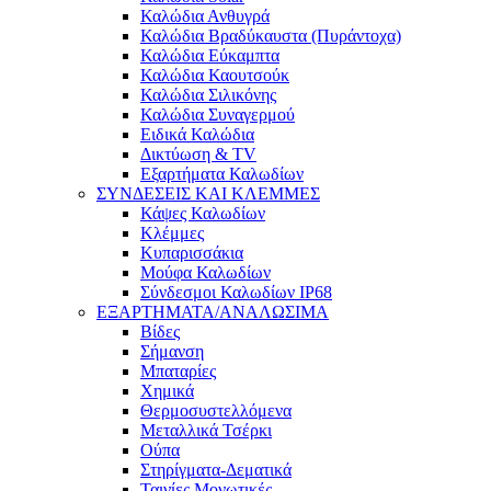
Καλώδια Ανθυγρά
Καλώδια Βραδύκαυστα (Πυράντοχα)
Καλώδια Εύκαμπτα
Καλώδια Καουτσούκ
Καλώδια Σιλικόνης
Καλώδια Συναγερμού
Ειδικά Καλώδια
Δικτύωση & TV
Εξαρτήματα Καλωδίων
ΣΥΝΔΕΣΕΙΣ ΚΑΙ ΚΛΕΜΜΕΣ
Κάψες Καλωδίων
Κλέμμες
Κυπαρισσάκια
Μούφα Καλωδίων
Σύνδεσμοι Καλωδίων IP68
ΕΞΑΡΤΗΜΑΤΑ/ΑΝΑΛΩΣΙΜΑ
Βίδες
Σήμανση
Μπαταρίες
Χημικά
Θερμοσυστελλόμενα
Μεταλλικά Τσέρκι
Ούπα
Στηρίγματα-Δεματικά
Ταινίες Μονωτικές