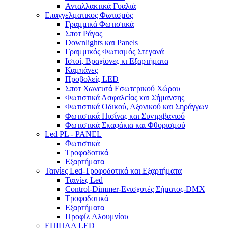
Ανταλλακτικά Γυαλιά
Επαγγελματικος Φωτισμός
Γραμμικά Φωτιστικά
Σποτ Ράγας
Downlights και Panels
Γραμμικός Φωτισμός Στεγανά
Ιστοί, Βραχίονες κι Εξαρτήματα
Καμπάνες
Προβολείς LED
Σποτ Χωνευτά Εσωτερικού Χώρου
Φωτιστικά Ασφαλείας και Σήμανσης
Φωτιστικά Οδικού, Αξονικού και Σηράγγων
Φωτιστικά Πισίνας και Συντριβανιού
Φωτιστικά Σκαφάκια και Φθορισμού
Led PL - PANEL
Φωτιστικά
Τροφοδοτικά
Εξαρτήματα
Ταινίες Led-Τροφοδοτικά και Εξαρτήματα
Ταινίες Led
Control-Dimmer-Ενισχυτές Σήματος-DMX
Τροφοδοτικά
Εξαρτήματα
Προφίλ Αλουμνίου
ΕΠΙΠΛΑ LED