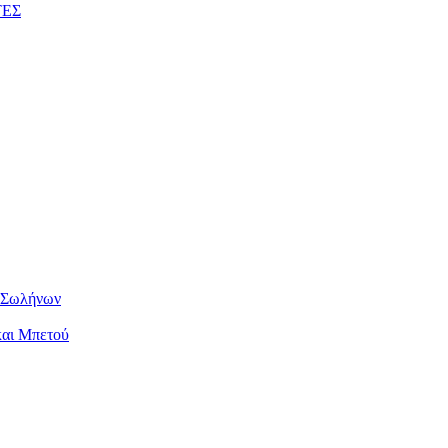
ΤΕΣ
ν Σωλήνων
και Μπετού