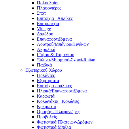
Πολυελαίοι
Πλαφονιέρες
Σπότ
Επιτοίχια - Απλίκες
Επιτραπέζια
Vintage
Δαπέδου
Επαναφορτιζόμενα
Λουτρού/Μπάνιου/Πινάκων
Ακρυλικά
Γύψου & Τσιμέντου
Ξύλινα-Μπαμπού-Σχοινί-Rattan
Παιδικά
Εξωτερικού Χώρου
Γιρλάντες
Εξαρτήματα
Επιτοίχια - απλίκες
Ηλιακά/Επαναφορτιζόμενα
Καρφωτά
Κολωνάκια - Κολώνες
Κρεμαστά
Οροφής - Πλαφονιέρες
Προβολείς
Φωτιστικά Πλατείων-Δρόμων
Φωτιστικά Μπάλα