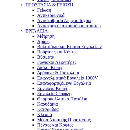
ΠΡΟΣΤΑΣΙΑ & ΓΕΙΩΣΗ
Γείωση
Αντικεραυνικά
Αντιστάθμιση Άεργου Ισχύος
Αντιεκρηκτικά κουτιά και στάρτερ
ΕΡΓΑΛΕΙΑ
Μέτρηση
Αρίδες
Βαλιτσάκια και Κουτιά Εργαλείων
Βούρτσες και Κόπτες
Βύσματα
Γωνιακοί Λειαντήρες
Δίσκοι Κοπής
Δράπανα & Πιστολέτα
Επαγγελματικά Εργαλεία 1000V
Επαναφορτιζόμενα Εργαλεία
Εργαλεία Κοπής
Εργαλεία Σύσφιξης
Θερμοκολλητικά Πιστόλια
Καρυδάκια
Κατσαβίδια
Κλειδιά
Μέσα Ατομικής Προστασίας
Πένσες και Κόφτες