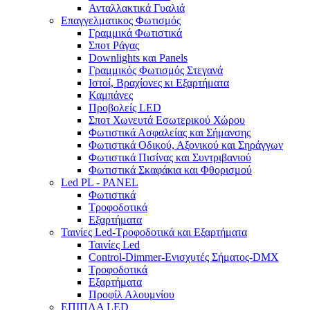
Ανταλλακτικά Γυαλιά
Επαγγελματικος Φωτισμός
Γραμμικά Φωτιστικά
Σποτ Ράγας
Downlights και Panels
Γραμμικός Φωτισμός Στεγανά
Ιστοί, Βραχίονες κι Εξαρτήματα
Καμπάνες
Προβολείς LED
Σποτ Χωνευτά Εσωτερικού Χώρου
Φωτιστικά Ασφαλείας και Σήμανσης
Φωτιστικά Οδικού, Αξονικού και Σηράγγων
Φωτιστικά Πισίνας και Συντριβανιού
Φωτιστικά Σκαφάκια και Φθορισμού
Led PL - PANEL
Φωτιστικά
Τροφοδοτικά
Εξαρτήματα
Ταινίες Led-Τροφοδοτικά και Εξαρτήματα
Ταινίες Led
Control-Dimmer-Ενισχυτές Σήματος-DMX
Τροφοδοτικά
Εξαρτήματα
Προφίλ Αλουμνίου
ΕΠΙΠΛΑ LED