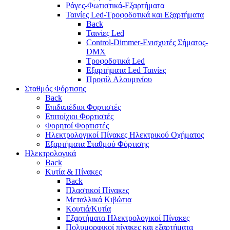
Ράγες-Φωτιστικά-Εξαρτήματα
Ταινίες Led-Τροφοδοτικά και Εξαρτήματα
Back
Ταινίες Led
Control-Dimmer-Ενισχυτές Σήματος-
DMX
Τροφοδοτικά Led
Εξαρτήματα Led Ταινίες
Προφίλ Αλουμινίου
Σταθμός Φόρτισης
Back
Επιδαπέδιοι Φορτιστές
Επιτoίχιοι Φορτιστές
Φορητοί Φορτιστές
Ηλεκτρολογικοί Πίνακες Ηλεκτρικού Οχήματος
Εξαρτήματα Σταθμού Φόρτισης
Ηλεκτρολογικά
Back
Κυτία & Πίνακες
Back
Πλαστικοί Πίνακες
Μεταλλικά Κιβώτια
Κουτιά/Κυτία
Εξαρτήματα Ηλεκτρολογικοί Πίνακες
Πολυμορφικοί πίνακες και εξαρτήματα