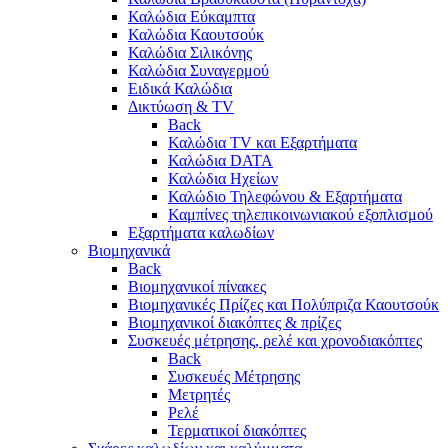
Καλώδια Εύκαμπτα
Καλώδια Καουτσούκ
Καλώδια Σιλικόνης
Καλώδια Συναγερμού
Ειδικά Καλώδια
Δικτύωση & TV
Back
Καλώδια TV και Εξαρτήματα
Καλώδια DATA
Καλώδια Ηχείων
Καλώδιο Τηλεφώνου & Εξαρτήματα
Καμπίνες τηλεπικοινωνιακού εξοπλισμού
Eξαρτήματα καλωδίων
Βιομηχανικά
Back
Βιομηχανικοί πίνακες
Βιομηχανικές Πρίζες και Πολύπριζα Καουτσούκ
Βιομηχανικοί διακόπτες & πρίζες
Συσκευές μέτρησης, ρελέ και χρονοδιακόπτες
Back
Συσκευές Μέτρησης
Μετρητές
Ρελέ
Τερματικοί διακόπτες