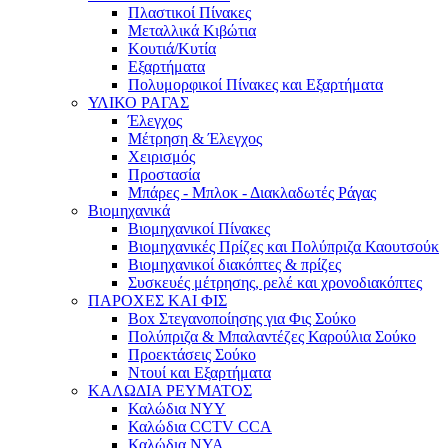
Πλαστικοί Πίνακες
Μεταλλικά Κιβώτια
Κουτιά/Κυτία
Εξαρτήματα
Πολυμορφικοί Πίνακες και Εξαρτήματα
ΥΛΙΚΟ ΡΑΓΑΣ
Έλεγχος
Μέτρηση & Έλεγχος
Χειρισμός
Προστασία
Μπάρες - Μπλοκ - Διακλαδωτές Ράγας
Βιομηχανικά
Βιομηχανικοί Πίνακες
Βιομηχανικές Πρίζες και Πολύπριζα Καουτσούκ
Βιομηχανικοί διακόπτες & πρίζες
Συσκευές μέτρησης, ρελέ και χρονοδιακόπτες
ΠΑΡΟΧΕΣ ΚΑΙ ΦΙΣ
Box Στεγανοποίησης για Φις Σούκο
Πολύπριζα & Μπαλαντέζες Καρούλια Σούκο
Προεκτάσεις Σούκο
Ντουί και Εξαρτήματα
ΚΑΛΩΔΙΑ ΡΕΥΜΑΤΟΣ
Καλώδια NYY
Καλώδια CCTV CCA
Καλώδια NYA