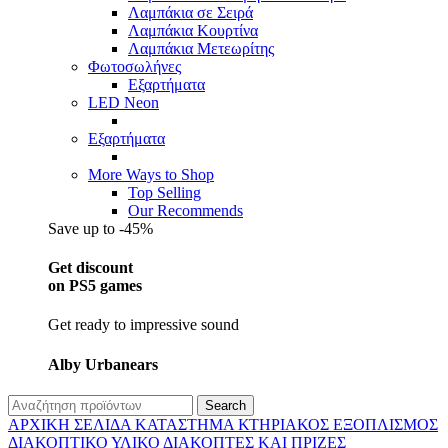
Λαμπάκια σε Σειρά
Λαμπάκια Κουρτίνα
Λαμπάκια Μετεωρίτης
Φωτοσωλήνες
Εξαρτήματα
LED Neon
Εξαρτήματα
More Ways to Shop
Top Selling
Our Recommends
Save up to -45%
Get discount
on PS5 games
Get ready to impressive sound
Alby Urbanears
Search
ΑΡΧΙΚΉ ΣΕΛΊΔΑ
ΚΑΤΆΣΤΗΜΑ
ΚΤΗΡΙΑΚΌΣ ΕΞΟΠΛΙΣΜΌΣ
ΔΙΑΚΟΠΤΙΚΌ ΥΛΙΚΌ
ΔΙΑΚΌΠΤΕΣ ΚΑΙ ΠΡΊΖΕΣ