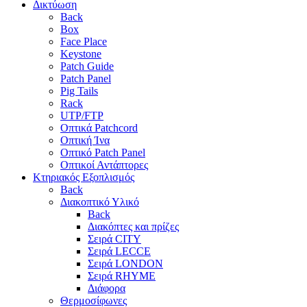
Δικτύωση
Back
Box
Face Place
Keystone
Patch Guide
Patch Panel
Pig Tails
Rack
UTP/FTP
Οπτικά Patchcord
Οπτική Ίνα
Οπτικό Patch Panel
Οπτικοί Αντάπτορες
Κτηριακός Εξοπλισμός
Back
Διακοπτικό Υλικό
Back
Διακόπτες και πρίζες
Σειρά CITY
Σειρά LECCE
Σειρά LONDON
Σειρά RHYME
Διάφορα
Θερμοσίφωνες