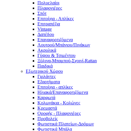
Πολυελαίοι
Πλαφονιέρες
Σπότ
Επιτοίχια - Απλίκες
Επιτραπέζια
Vintage
Δαπέδου
Επαναφορτιζόμενα
Λουτρού/Μπάνιου/Πινάκων
Ακρυλικά
Γύψου & Τσιμέντου
Ξύλινα-Μπαμπού-Σχοινί-Rattan
Παιδικά
Εξωτερικού Χώρου
Γιρλάντες
Εξαρτήματα
Επιτοίχια - απλίκες
Ηλιακά/Επαναφορτιζόμενα
Καρφωτά
Κολωνάκια - Κολώνες
Κρεμαστά
Οροφής - Πλαφονιέρες
Προβολείς
Φωτιστικά Πλατείων-Δρόμων
Φωτιστικά Μπάλα