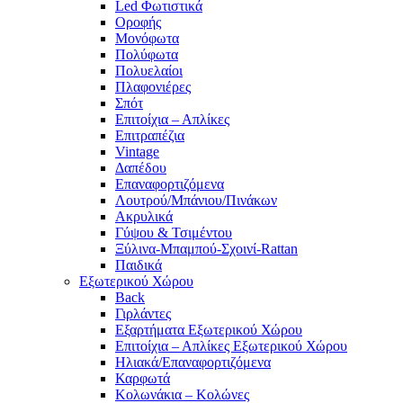
Led Φωτιστικά
Οροφής
Μονόφωτα
Πολύφωτα
Πολυελαίοι
Πλαφονιέρες
Σπότ
Επιτοίχια – Απλίκες
Επιτραπέζια
Vintage
Δαπέδου
Επαναφορτιζόμενα
Λουτρού/Μπάνιου/Πινάκων
Ακρυλικά
Γύψου & Τσιμέντου
Ξύλινα-Μπαμπού-Σχοινί-Rattan
Παιδικά
Εξωτερικού Χώρου
Back
Γιρλάντες
Εξαρτήματα Εξωτερικού Χώρου
Επιτοίχια – Απλίκες Εξωτερικού Χώρου
Ηλιακά/Επαναφορτιζόμενα
Καρφωτά
Κολωνάκια – Κολώνες