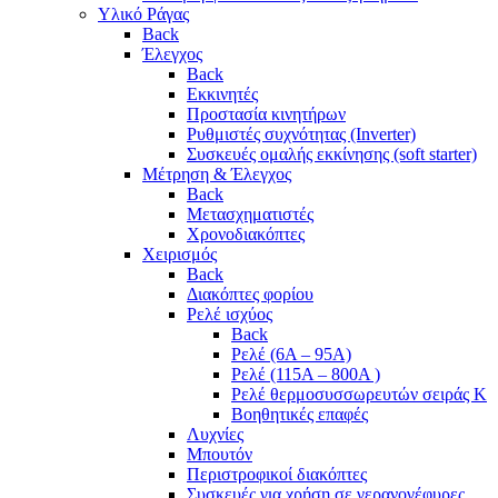
Υλικό Ράγας
Back
Έλεγχος
Back
Εκκινητές
Προστασία κινητήρων
Ρυθμιστές συχνότητας (Inverter)
Συσκευές ομαλής εκκίνησης (soft starter)
Μέτρηση & Έλεγχος
Back
Μετασχηματιστές
Χρονοδιακόπτες
Χειρισμός
Back
Διακόπτες φορίου
Ρελέ ισχύος
Back
Ρελέ (6A – 95A)
Ρελέ (115A – 800A )
Ρελέ θερμοσυσσωρευτών σειράς Κ
Βοηθητικές επαφές
Λυχνίες
Μπουτόν
Περιστροφικοί διακόπτες
Συσκευές για χρήση σε γερανογέφυρες