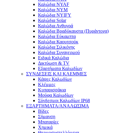
Καλώδια NYAF
Καλώδια NYM
Καλώδια NYIFY
Καλώδια Solar
Καλώδια Ανθυγρά
Καλώδια Βραδύκαυστα (Πυράντοχα)
Καλώδια Εύκαμπτα
Καλώδια Καουτσούκ
Καλώδια Σιλικόνης
Καλώδια Συναγερμού
Ειδικά Καλώδια
Δικτύωση & TV
Εξαρτήματα Καλωδίων
ΣΥΝΔΕΣΕΙΣ ΚΑΙ ΚΛΕΜΜΕΣ
Κάψες Καλωδίων
Κλέμμες
Κυπαρισσάκια
Μούφα Καλωδίων
Σύνδεσμοι Καλωδίων IP68
ΕΞΑΡΤΗΜΑΤΑ/ΑΝΑΛΩΣΙΜΑ
Βίδες
Σήμανση
Μπαταρίες
Χημικά
Θερμοσυστελλόμενα