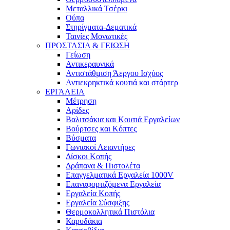
Μεταλλικά Τσέρκι
Ούπα
Στηρίγματα-Δεματικά
Ταινίες Μονωτικές
ΠΡΟΣΤΑΣΙΑ & ΓΕΙΩΣΗ
Γείωση
Αντικεραυνικά
Αντιστάθμιση Άεργου Ισχύος
Αντιεκρηκτικά κουτιά και στάρτερ
ΕΡΓΑΛΕΙΑ
Μέτρηση
Αρίδες
Βαλιτσάκια και Κουτιά Εργαλείων
Βούρτσες και Κόπτες
Βύσματα
Γωνιακοί Λειαντήρες
Δίσκοι Κοπής
Δράπανα & Πιστολέτα
Επαγγελματικά Εργαλεία 1000V
Επαναφορτιζόμενα Εργαλεία
Εργαλεία Κοπής
Εργαλεία Σύσφιξης
Θερμοκολλητικά Πιστόλια
Καρυδάκια