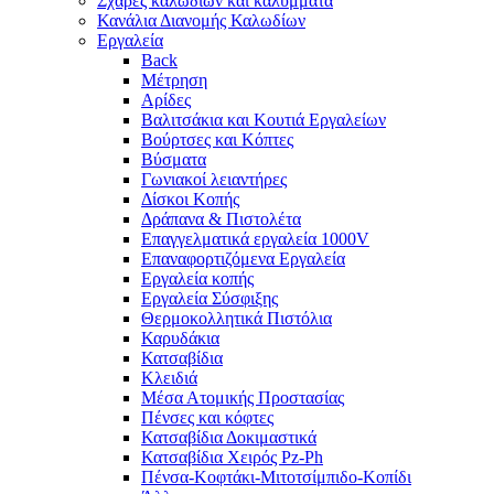
Σχάρες καλωδίων και καλύμματα
Κανάλια Διανομής Καλωδίων
Εργαλεία
Back
Μέτρηση
Αρίδες
Βαλιτσάκια και Κουτιά Εργαλείων
Βούρτσες και Κόπτες
Βύσματα
Γωνιακοί λειαντήρες
Δίσκοι Κοπής
Δράπανα & Πιστολέτα
Επαγγελματικά εργαλεία 1000V
Επαναφορτιζόμενα Εργαλεία
Εργαλεία κοπής
Εργαλεία Σύσφιξης
Θερμοκολλητικά Πιστόλια
Καρυδάκια
Κατσαβίδια
Κλειδιά
Μέσα Ατομικής Προστασίας
Πένσες και κόφτες
Κατσαβίδια Δοκιμαστικά
Κατσαβίδια Χειρός Pz-Ph
Πένσα-Κοφτάκι-Μιτοτσίμπιδο-Κοπίδι