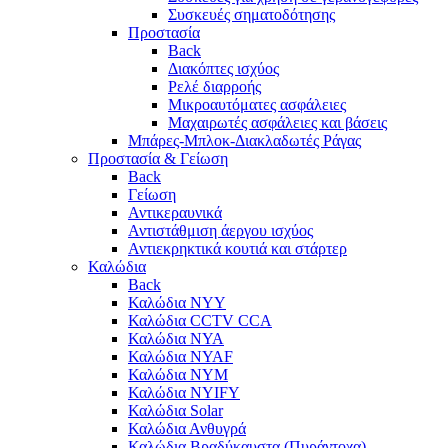
Συσκευές σηματοδότησης
Προστασία
Back
Διακόπτες ισχύος
Ρελέ διαρροής
Μικροαυτόματες ασφάλειες
Μαχαιρωτές ασφάλειες και βάσεις
Μπάρες-Μπλοκ-Διακλαδωτές Ράγας
Προστασία & Γείωση
Back
Γείωση
Αντικεραυνικά
Αντιστάθμιση άεργου ισχύος
Αντιεκρηκτικά κουτιά και στάρτερ
Καλώδια
Back
Καλώδια NYY
Καλώδια CCTV CCA
Καλώδια NYA
Καλώδια NYAF
Καλώδια NYΜ
Καλώδια ΝΥΙFY
Καλώδια Solar
Καλώδια Ανθυγρά
Καλώδια Βραδύκαυστα (Πυράντοχα)