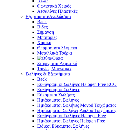
Άλλα
Φωτιστικά Χειρός
Ατσαλίνες Πλαστικές
Εξαρτήματα/Αναλώσιμα
Back
Βίδες
Σήμανση
Μπαταρίες
Χημικά
Θερμοσυστελλόμενα
Μεταλλικά Τσέρκι
Ούπα
Στηρίγματα-Δεματικά
Ταινίες Μονωτικές
Σωλήνες & Εξαρτήματα
Back
Ευθύγραμμοι Σωλήνες Halogen Free ECO
Ευθύγραμμοι Σωλήνες
Εύκαμπτοι Σωλήνες
Ημιάκαμπτοι Σωλήνες
Ημιάκαμπτοι Σωλήνες Μονού Τοιχώματος
Ημιάκαμπτοι Σωλήνες Διπλού Τοιχώματος
Ευθύγραμμοι Σωλήνες Halogen Free
Ημιάκαμπτοι Σωλήνες Halogen Free
Ειδικοί Εύκαμπτοι Σωλήνες