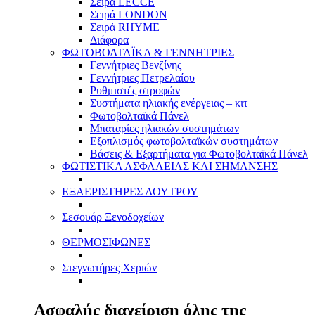
Σειρά LECCE
Σειρά LONDON
Σειρά RHYME
Διάφορα
ΦΩΤΟΒΟΛΤΑΪΚΑ & ΓΕΝΝΗΤΡΙΕΣ
Γεννήτριες Βενζίνης
Γεννήτριες Πετρελαίου
Ρυθμιστές στροφών
Συστήματα ηλιακής ενέργειας – κιτ
Φωτοβολταϊκά Πάνελ
Μπαταρίες ηλιακών συστημάτων
Εξοπλισμός φωτοβολταϊκών συστημάτων
Βάσεις & Εξαρτήματα για Φωτοβολταϊκά Πάνελ
ΦΩΤΙΣΤΙΚΑ ΑΣΦΑΛΕΙΑΣ ΚΑΙ ΣΗΜΑΝΣΗΣ
ΕΞΑΕΡΙΣΤΗΡΕΣ ΛΟΥΤΡΟΥ
Σεσουάρ Ξενοδοχείων
ΘΕΡΜΟΣΙΦΩΝΕΣ
Στεγνωτήρες Χεριών
Ασφαλής διαχείριση όλης της