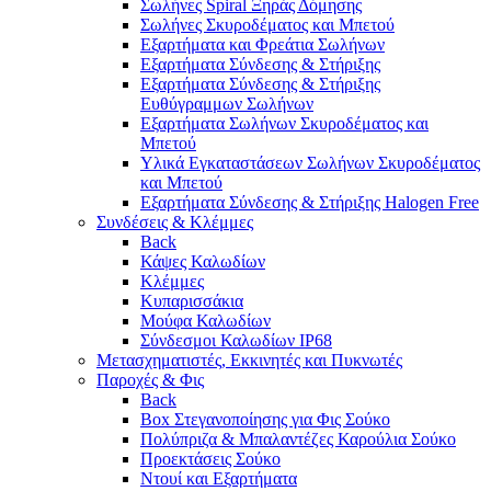
Σωλήνες Spiral Ξηράς Δόμησης
Σωλήνες Σκυροδέματος και Μπετού
Εξαρτήματα και Φρεάτια Σωλήνων
Εξαρτήματα Σύνδεσης & Στήριξης
Εξαρτήματα Σύνδεσης & Στήριξης
Ευθύγραμμων Σωλήνων
Εξαρτήματα Σωλήνων Σκυροδέματος και
Μπετού
Υλικά Εγκαταστάσεων Σωλήνων Σκυροδέματος
και Μπετού
Εξαρτήματα Σύνδεσης & Στήριξης Halogen Free
Συνδέσεις & Κλέμμες
Back
Κάψες Καλωδίων
Κλέμμες
Κυπαρισσάκια
Μούφα Καλωδίων
Σύνδεσμοι Καλωδίων IP68
Μετασχηματιστές, Εκκινητές και Πυκνωτές
Παροχές & Φις
Back
Box Στεγανοποίησης για Φις Σούκο
Πολύπριζα & Μπαλαντέζες Καρούλια Σούκο
Προεκτάσεις Σούκο
Ντουί και Εξαρτήματα