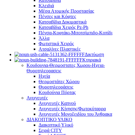
Κατσαβίδια
Κλειδιά
Μέσα Ατομικής Προστασίας
Πένσες και Κόφτες
Κατσαβίδια Δοκιμαστικά
Κατσαβίδια Χειρός Pz-Ph
Πένσα-Κοφτάκι-Μιτοτσίμπιδο-Κοπίδι
Άλλα
Φωτιστικά Χειρός
Ατσαλίνες Πλαστικές
Δικτύωση
Κτηριακά
Κουδουνια-Θερμοστατες Χωρου-Ηχεια-
Θυροτηλεορασεις
Ηχεία
Θερμοστάτες Χώρου
Θυροτηλεοράσεις
Κουδούνια Πόρτας
Ανιχνευτές
Ανιχνευτές Καπνού
Ανιχνευτές Κίνησης/Φωτοκύταρρα
Ανιχνευτές Μονοξειδίου του Άνθρακα
ΔΙΑΚΟΠΤΙΚΟ ΥΛΙΚΟ
Διακοπτικό Υλικό
Σειρά CITY