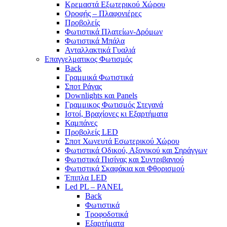
Κρεμαστά Εξωτερικού Χώρου
Οροφής – Πλαφονιέρες
Προβολείς
Φωτιστικά Πλατείων-Δρόμων
Φωτιστικά Μπάλα
Ανταλλακτικά Γυαλιά
Επαγγελματικος Φωτισμός
Back
Γραμμικά Φωτιστικά
Σποτ Ράγας
Downlights και Panels
Γραμμικος Φωτισμός Στεγανά
Ιστοί, Βραχίονες κι Εξαρτήματα
Καμπάνες
Προβολείς LED
Σποτ Χωνευτά Εσωτερικού Χώρου
Φωτιστικά Οδικού, Αξονικού και Σηράγγων
Φωτιστικά Πισίνας και Συντριβανιού
Φωτιστικά Σκαφάκια και Φθορισμού
Έπιπλα LED
Led PL – PANEL
Back
Φωτιστικά
Τροφοδοτικά
Εξαρτήματα