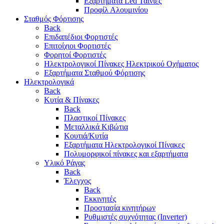
Εξαρτήματα Led Ταινίες
Προφίλ Αλουμινίου
Σταθμός Φόρτισης
Back
Επιδαπέδιοι Φορτιστές
Επιτoίχιοι Φορτιστές
Φορητοί Φορτιστές
Ηλεκτρολογικοί Πίνακες Ηλεκτρικού Οχήματος
Εξαρτήματα Σταθμού Φόρτισης
Ηλεκτρολογικά
Back
Κυτία & Πίνακες
Back
Πλαστικοί Πίνακες
Μεταλλικά Κιβώτια
Κουτιά/Κυτία
Εξαρτήματα Ηλεκτρολογικοί Πίνακες
Πολυμορφικοί πίνακες και εξαρτήματα
Υλικό Ράγας
Back
Έλεγχος
Back
Εκκινητές
Προστασία κινητήρων
Ρυθμιστές συχνότητας (Inverter)