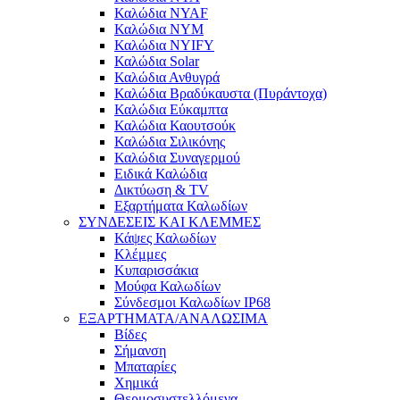
Καλώδια NYAF
Καλώδια NYM
Καλώδια NYIFY
Καλώδια Solar
Καλώδια Ανθυγρά
Καλώδια Βραδύκαυστα (Πυράντοχα)
Καλώδια Εύκαμπτα
Καλώδια Καουτσούκ
Καλώδια Σιλικόνης
Καλώδια Συναγερμού
Ειδικά Καλώδια
Δικτύωση & TV
Εξαρτήματα Καλωδίων
ΣΥΝΔΕΣΕΙΣ ΚΑΙ ΚΛΕΜΜΕΣ
Κάψες Καλωδίων
Κλέμμες
Κυπαρισσάκια
Μούφα Καλωδίων
Σύνδεσμοι Καλωδίων IP68
ΕΞΑΡΤΗΜΑΤΑ/ΑΝΑΛΩΣΙΜΑ
Βίδες
Σήμανση
Μπαταρίες
Χημικά
Θερμοσυστελλόμενα