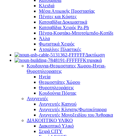
Κατσαβίδια
Κλειδιά
Μέσα Ατομικής Προστασίας
Πένσες και Κόφτες
Κατσαβίδια Δοκιμαστικά
Κατσαβίδια Χειρός Pz-Ph
Πένσα-Κοφτάκι-Μιτοτσίμπιδο-Κοπίδι
Άλλα
Φωτιστικά Χειρός
Ατσαλίνες Πλαστικές
Δικτύωση
Κτηριακά
Κουδουνια-Θερμοστατες Χωρου-Ηχεια-
Θυροτηλεορασεις
Ηχεία
Θερμοστάτες Χώρου
Θυροτηλεοράσεις
Κουδούνια Πόρτας
Ανιχνευτές
Ανιχνευτές Καπνού
Ανιχνευτές Κίνησης/Φωτοκύταρρα
Ανιχνευτές Μονοξειδίου του Άνθρακα
ΔΙΑΚΟΠΤΙΚΟ ΥΛΙΚΟ
Διακοπτικό Υλικό
Σειρά CITY