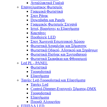
Ανταλλακτικά Γυαλιά
Επαγγελματικος Φωτισμός
Γραμμικά Φωτιστικά
Σποτ Ράγας
Downlights και Panels
Γραμμικός Φωτισμός Στεγανά
Ιστοί, Βραχίονες κι Εξαρτήματα
Καμπάνες
Προβολείς LED
Σποτ Χωνευτά Εσωτερικού Χώρου
Φωτιστικά Ασφαλείας και Σήμανσης
Φωτιστικά Οδικού, Αξονικού και Σηράγγων
Φωτιστικά Πισίνας και Συντριβανιού
Φωτιστικά Σκαφάκια και Φθορισμού
Led PL - PANEL
Φωτιστικά
Τροφοδοτικά
Εξαρτήματα
Ταινίες Led-Τροφοδοτικά και Εξαρτήματα
Ταινίες Led
Control-Dimmer-Ενισχυτές Σήματος-DMX
Τροφοδοτικά
Εξαρτήματα
Προφίλ Αλουμνίου
ΕΠΙΠΛΑ LED