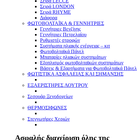
Σειρά LECCE
Σειρά LONDON
Σειρά RHYME
Διάφορα
ΦΩΤΟΒΟΛΤΑΪΚΑ & ΓΕΝΝΗΤΡΙΕΣ
Γεννήτριες Βενζίνης
Γεννήτριες Πετρελαίου
Ρυθμιστές στροφών
Συστήματα ηλιακής ενέργειας – κιτ
Φωτοβολταϊκά Πάνελ
Μπαταρίες ηλιακών συστημάτων
Εξοπλισμός φωτοβολταϊκών συστημάτων
Βάσεις & Εξαρτήματα για Φωτοβολταϊκά Πάνελ
ΦΩΤΙΣΤΙΚΑ ΑΣΦΑΛΕΙΑΣ ΚΑΙ ΣΗΜΑΝΣΗΣ
ΕΞΑΕΡΙΣΤΗΡΕΣ ΛΟΥΤΡΟΥ
Σεσουάρ Ξενοδοχείων
ΘΕΡΜΟΣΙΦΩΝΕΣ
Στεγνωτήρες Χεριών
Ασφαλής διαχείριση όλης της