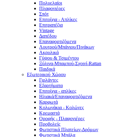
Πολυελαίοι
Πλαφονιέρες
Σπότ
Επιτοίχια - Απλίκες
Επιτραπέζια
Vintage
Δαπέδου
Επαναφορτιζόμενα
Λουτρού/Μπάνιου/Πινάκων
Ακρυλικά
Γύψου & Τσιμέντου
Ξύλινα-Μπαμπού-Σχοινί-Rattan
Παιδικά
Εξωτερικού Χώρου
Γιρλάντες
Εξαρτήματα
Επιτοίχια - απλίκες
Ηλιακά/Επαναφορτιζόμενα
Καρφωτά
Κολωνάκια - Κολώνες
Κρεμαστά
Οροφής - Πλαφονιέρες
Προβολείς
Φωτιστικά Πλατείων-Δρόμων
Φωτιστικά Μπάλα