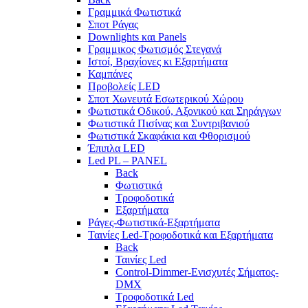
Γραμμικά Φωτιστικά
Σποτ Ράγας
Downlights και Panels
Γραμμικος Φωτισμός Στεγανά
Ιστοί, Βραχίονες κι Εξαρτήματα
Καμπάνες
Προβολείς LED
Σποτ Χωνευτά Εσωτερικού Χώρου
Φωτιστικά Οδικού, Αξονικού και Σηράγγων
Φωτιστικά Πισίνας και Συντριβανιού
Φωτιστικά Σκαφάκια και Φθορισμού
Έπιπλα LED
Led PL – PANEL
Back
Φωτιστικά
Τροφοδοτικά
Εξαρτήματα
Ράγες-Φωτιστικά-Εξαρτήματα
Ταινίες Led-Τροφοδοτικά και Εξαρτήματα
Back
Ταινίες Led
Control-Dimmer-Ενισχυτές Σήματος-
DMX
Τροφοδοτικά Led