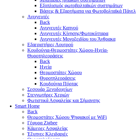
Εξοπλισμός φωτοβολταϊκών συστημάτων
Βάσεις & Εξαρτήματα για Φωτοβολταϊκά Πάνελ
Ανιχνευτές
Back
Ανιχνευτές Καπνού
Ανιχνευτές Κίνησης/Φωτοκύτταρα
Ανιχνευτές Μονοξειδίου του Άνθρακα
Εξαεριστήρες Λουτρού
Κουδούνια-Θερμοστάτες Χώρου-Ηχεία-
Θυροτηλεοράσεις
Back
Ηχεία
Θερμοστάτες Χώρου
Θυροτηλεοράσεις
Κουδούνια Πόρτας
Σεσουάρ Ξενοδοχείων
Στεγνωτήρες Χεριών
Φωτιστικά Ασφαλείας και Σήμανσης
Smart Home
Back
Θερμοστάτες Χώρου Ψηφιακοί με WiFi
Γέφυρα Zigbee
Κάμερες Ασφαλείας
Έξυπνες Κλειδαριές