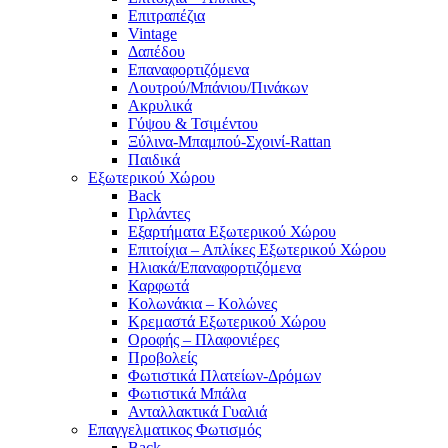
Επιτραπέζια
Vintage
Δαπέδου
Επαναφορτιζόμενα
Λουτρού/Μπάνιου/Πινάκων
Ακρυλικά
Γύψου & Τσιμέντου
Ξύλινα-Μπαμπού-Σχοινί-Rattan
Παιδικά
Εξωτερικού Χώρου
Back
Γιρλάντες
Εξαρτήματα Εξωτερικού Χώρου
Επιτοίχια – Απλίκες Εξωτερικού Χώρου
Ηλιακά/Επαναφορτιζόμενα
Καρφωτά
Κολωνάκια – Κολώνες
Κρεμαστά Εξωτερικού Χώρου
Οροφής – Πλαφονιέρες
Προβολείς
Φωτιστικά Πλατείων-Δρόμων
Φωτιστικά Μπάλα
Ανταλλακτικά Γυαλιά
Επαγγελματικος Φωτισμός
Back