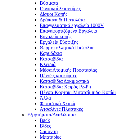
Βύσματα
Γωνιακοί λειαντήρες
Δίσκοι Κοπής
Δράπανα & Πιστολέτα
Επαγγελματικά εργαλεία 1000V
Επαναφορτιζόμενα Εργαλεία
Εργαλεία κοπής
Εργαλεία Σύσφιξης
Θερμοκολλητικά Πιστόλια
Καρυδάκια
Κατσαβίδια
Κλειδιά
Μέσα Ατομικής Προστασίας
Πένσες και κόφτες
Κατσαβίδια Δοκιμαστικά
Κατσαβίδια Χειρός Pz-Ph
Πένσα-Κοφτάκι-Μιτοτσίμπιδο-Κοπίδι
Άλλα
Φωτιστικά Χειρός
Ατσαλίνες Πλαστικές
Εξαρτήματα/Αναλώσιμα
Back
Βίδες
Σήμανση
Μπαταρίες