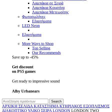
Λαμπάκια σε Σειρά
Λαμπάκια Κουρτίνα
Λαμπάκια Μετεωρίτης
Φωτοσωλήνες
Εξαρτήματα
LED Neon
Εξαρτήματα
More Ways to Shop
Top Selling
Our Recommends
Save up to -45%
Get discount
on PS5 games
Get ready to impressive sound
Alby Urbanears
Search
ΑΡΧΙΚΉ ΣΕΛΊΔΑ
ΚΑΤΆΣΤΗΜΑ
ΚΤΗΡΙΑΚΌΣ ΕΞΟΠΛΙΣΜΌΣ
ΔΙΑΚΟΠΤΙΚΌ ΥΛΙΚΌ
ΣΕΙΡΆ LONDON
LONDON TWO