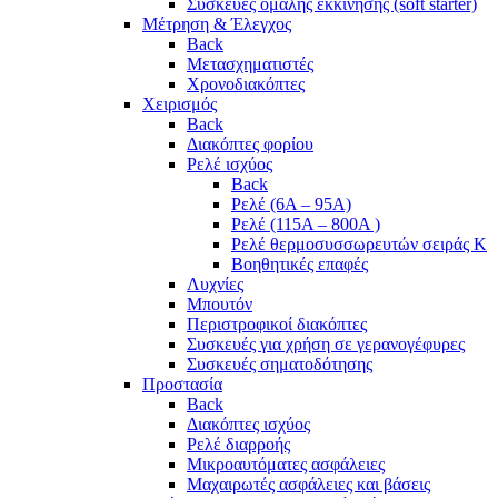
Συσκευές ομαλής εκκίνησης (soft starter)
Μέτρηση & Έλεγχος
Back
Μετασχηματιστές
Χρονοδιακόπτες
Χειρισμός
Back
Διακόπτες φορίου
Ρελέ ισχύος
Back
Ρελέ (6A – 95A)
Ρελέ (115A – 800A )
Ρελέ θερμοσυσσωρευτών σειράς Κ
Βοηθητικές επαφές
Λυχνίες
Μπουτόν
Περιστροφικοί διακόπτες
Συσκευές για χρήση σε γερανογέφυρες
Συσκευές σηματοδότησης
Προστασία
Back
Διακόπτες ισχύος
Ρελέ διαρροής
Μικροαυτόματες ασφάλειες
Μαχαιρωτές ασφάλειες και βάσεις