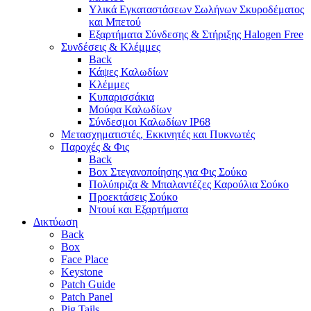
Υλικά Εγκαταστάσεων Σωλήνων Σκυροδέματος
και Μπετού
Εξαρτήματα Σύνδεσης & Στήριξης Halogen Free
Συνδέσεις & Κλέμμες
Back
Κάψες Καλωδίων
Κλέμμες
Κυπαρισσάκια
Μούφα Καλωδίων
Σύνδεσμοι Καλωδίων IP68
Μετασχηματιστές, Εκκινητές και Πυκνωτές
Παροχές & Φις
Back
Box Στεγανοποίησης για Φις Σούκο
Πολύπριζα & Μπαλαντέζες Καρούλια Σούκο
Προεκτάσεις Σούκο
Ντουί και Εξαρτήματα
Δικτύωση
Back
Box
Face Place
Keystone
Patch Guide
Patch Panel
Pig Tails