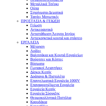
Μεταλλικά Τσέρκι
Ούπα
Στηρίγματα-Δεματικά
Ταινίες Μονωτικές
ΠΡΟΣΤΑΣΙΑ & ΓΕΙΩΣΗ
Γείωση
Αντικεραυνικά
Αντιστάθμιση Άεργου Ισχύος
Αντιεκρηκτικά κουτιά και στάρτερ
ΕΡΓΑΛΕΙΑ
Μέτρηση
Αρίδες
Βαλιτσάκια και Κουτιά Εργαλείων
Βούρτσες και Κόπτες
Βύσματα
Γωνιακοί Λειαντήρες
Δίσκοι Κοπής
Δράπανα & Πιστολέτα
Επαγγελματικά Εργαλεία 1000V
Επαναφορτιζόμενα Εργαλεία
Εργαλεία Κοπής
Εργαλεία Σύσφιξης
Θερμοκολλητικά Πιστόλια
Καρυδάκια