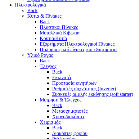
Ηλεκτρολογικά
Back
Κυτία & Πίνακες
Back
Πλαστικοί Πίνακες
Μεταλλικά Κιβώτια
Κουτιά/Κυτία
Εξαρτήματα Ηλεκτρολογικοί Πίνακες
Πολυμορφικοί πίνακες και εξαρτήματα
Υλικό Ράγας
Back
Έλεγχος
Back
Εκκινητές
Προστασία κινητήρων
Ρυθμιστές συχνότητας (Inverter)
Συσκευές ομαλής εκκίνησης (soft starter)
Μέτρηση & Έλεγχος
Back
Μετασχηματιστές
Χρονοδιακόπτες
Χειρισμός
Back
Διακόπτες φορίου
Ρελέ ισχύος