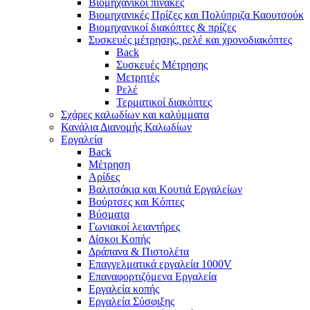
Βιομηχανικοί πίνακες
Βιομηχανικές Πρίζες και Πολύπριζα Καουτσούκ
Βιομηχανικοί διακόπτες & πρίζες
Συσκευές μέτρησης, ρελέ και χρονοδιακόπτες
Back
Συσκευές Μέτρησης
Μετρητές
Ρελέ
Τερματικοί διακόπτες
Σχάρες καλωδίων και καλύμματα
Κανάλια Διανομής Καλωδίων
Εργαλεία
Back
Μέτρηση
Αρίδες
Βαλιτσάκια και Κουτιά Εργαλείων
Βούρτσες και Κόπτες
Βύσματα
Γωνιακοί λειαντήρες
Δίσκοι Κοπής
Δράπανα & Πιστολέτα
Επαγγελματικά εργαλεία 1000V
Επαναφορτιζόμενα Εργαλεία
Εργαλεία κοπής
Εργαλεία Σύσφιξης