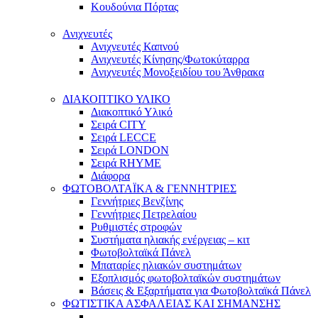
Κουδούνια Πόρτας
Ανιχνευτές
Ανιχνευτές Καπνού
Ανιχνευτές Κίνησης/Φωτοκύταρρα
Ανιχνευτές Μονοξειδίου του Άνθρακα
ΔΙΑΚΟΠΤΙΚΟ ΥΛΙΚΟ
Διακοπτικό Υλικό
Σειρά CITY
Σειρά LECCE
Σειρά LONDON
Σειρά RHYME
Διάφορα
ΦΩΤΟΒΟΛΤΑΪΚΑ & ΓΕΝΝΗΤΡΙΕΣ
Γεννήτριες Βενζίνης
Γεννήτριες Πετρελαίου
Ρυθμιστές στροφών
Συστήματα ηλιακής ενέργειας – κιτ
Φωτοβολταϊκά Πάνελ
Μπαταρίες ηλιακών συστημάτων
Εξοπλισμός φωτοβολταϊκών συστημάτων
Βάσεις & Εξαρτήματα για Φωτοβολταϊκά Πάνελ
ΦΩΤΙΣΤΙΚΑ ΑΣΦΑΛΕΙΑΣ ΚΑΙ ΣΗΜΑΝΣΗΣ