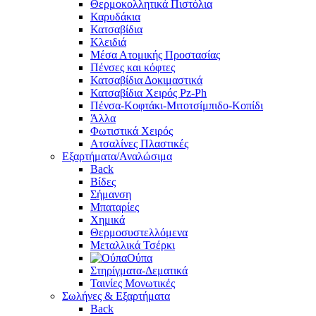
Θερμοκολλητικά Πιστόλια
Καρυδάκια
Κατσαβίδια
Κλειδιά
Μέσα Ατομικής Προστασίας
Πένσες και κόφτες
Κατσαβίδια Δοκιμαστικά
Κατσαβίδια Χειρός Pz-Ph
Πένσα-Κοφτάκι-Μιτοτσίμπιδο-Κοπίδι
Άλλα
Φωτιστικά Χειρός
Ατσαλίνες Πλαστικές
Εξαρτήματα/Αναλώσιμα
Back
Βίδες
Σήμανση
Μπαταρίες
Χημικά
Θερμοσυστελλόμενα
Μεταλλικά Τσέρκι
Ούπα
Στηρίγματα-Δεματικά
Ταινίες Μονωτικές
Σωλήνες & Εξαρτήματα
Back