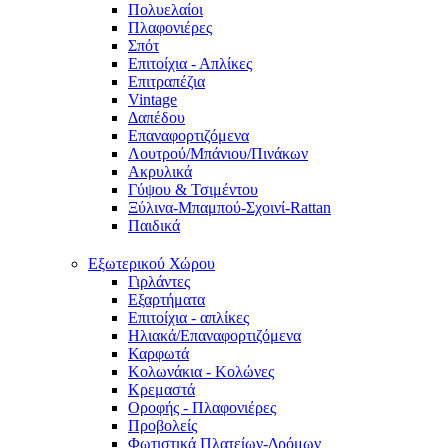
Πολυελαίοι
Πλαφονιέρες
Σπότ
Επιτοίχια - Απλίκες
Επιτραπέζια
Vintage
Δαπέδου
Επαναφορτιζόμενα
Λουτρού/Μπάνιου/Πινάκων
Ακρυλικά
Γύψου & Τσιμέντου
Ξύλινα-Μπαμπού-Σχοινί-Rattan
Παιδικά
Εξωτερικού Χώρου
Γιρλάντες
Εξαρτήματα
Επιτοίχια - απλίκες
Ηλιακά/Επαναφορτιζόμενα
Καρφωτά
Κολωνάκια - Κολώνες
Κρεμαστά
Οροφής - Πλαφονιέρες
Προβολείς
Φωτιστικά Πλατείων-Δρόμων