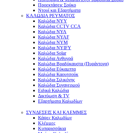
Προεκτάσεις Σούκο
Ντουί και Εξαρτήματα
ΚΑΛΩΔΙΑ ΡΕΥΜΑΤΟΣ
Καλώδια NYY
Καλώδια CCTV CCA
Καλώδια NYA
Καλώδια NYAF
Καλώδια NYM
Καλώδια NYIFY
Καλώδια Solar
Καλώδια Ανθυγρά
Καλώδια Βραδύκαυστα (Πυράντοχα)
Καλώδια Εύκαμπτα
Καλώδια Καουτσούκ
Καλώδια Σιλικόνης
Καλώδια Συναγερμού
Ειδικά Καλώδια
Δικτύωση & TV
Εξαρτήματα Καλωδίων
ΣΥΝΔΕΣΕΙΣ ΚΑΙ ΚΛΕΜΜΕΣ
Κάψες Καλωδίων
Κλέμμες
Κυπαρισσάκια