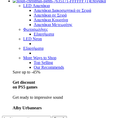
Εποχιακά
LED Λαμπάκια
Λαμπάκια Διακοσμητικά σε Σειρά
Λαμπάκια σε Σειρά
Λαμπάκια Κουρτίνα
Λαμπάκια Μετεωρίτης
Φωτοσωλήνες
Εξαρτήματα
LED Neon
Εξαρτήματα
More Ways to Shop
Top Selling
Our Recommends
Save up to -45%
Get discount
on PS5 games
Get ready to impressive sound
Alby Urbanears