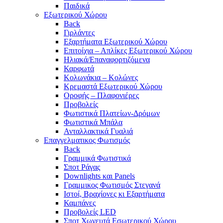
Παιδικά
Εξωτερικού Χώρου
Back
Γιρλάντες
Εξαρτήματα Εξωτερικού Χώρου
Επιτοίχια – Απλίκες Εξωτερικού Χώρου
Ηλιακά/Επαναφορτιζόμενα
Καρφωτά
Κολωνάκια – Κολώνες
Κρεμαστά Εξωτερικού Χώρου
Οροφής – Πλαφονιέρες
Προβολείς
Φωτιστικά Πλατείων-Δρόμων
Φωτιστικά Μπάλα
Ανταλλακτικά Γυαλιά
Επαγγελματικος Φωτισμός
Back
Γραμμικά Φωτιστικά
Σποτ Ράγας
Downlights και Panels
Γραμμικος Φωτισμός Στεγανά
Ιστοί, Βραχίονες κι Εξαρτήματα
Καμπάνες
Προβολείς LED
Σποτ Χωνευτά Εσωτερικού Χώρου