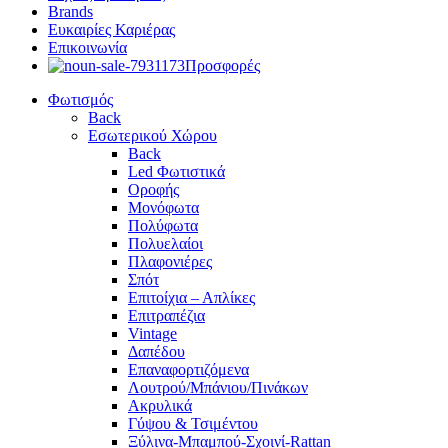
Brands
Ευκαιρίες Καριέρας
Επικοινωνία
Προσφορές
Φωτισμός
Back
Εσωτερικού Χώρου
Back
Led Φωτιστικά
Οροφής
Μονόφωτα
Πολύφωτα
Πολυελαίοι
Πλαφονιέρες
Σπότ
Επιτοίχια – Απλίκες
Επιτραπέζια
Vintage
Δαπέδου
Επαναφορτιζόμενα
Λουτρού/Μπάνιου/Πινάκων
Ακρυλικά
Γύψου & Τσιμέντου
Ξύλινα-Μπαμπού-Σχοινί-Rattan