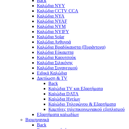
Back
Καλώδια NYY
Καλώδια CCTV CCA
Καλώδια NYA
Καλώδια NYAF
Καλώδια NYΜ
Καλώδια ΝΥΙFY
Καλώδια Solar
Καλώδια Ανθυγρά
Καλώδια Βραδύκαυστα (Πυράντοχα)
Καλώδια Εύκαμπτα
Καλώδια Καουτσούκ
Καλώδια Σιλικόνης
Καλώδια Συναγερμού
Ειδικά Καλώδια
Δικτύωση & TV
Back
Καλώδια TV και Εξαρτήματα
Καλώδια DATA
Καλώδια Ηχείων
Καλώδιο Τηλεφώνου & Εξαρτήματα
Καμπίνες τηλεπικοινωνιακού εξοπλισμού
Eξαρτήματα καλωδίων
Βιομηχανικά
Back