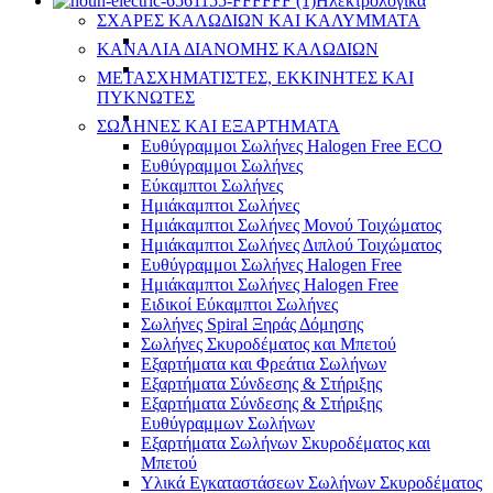
Ηλεκτρολογικά
ΣΧΑΡΕΣ ΚΑΛΩΔΙΩΝ ΚΑΙ ΚΑΛΥΜΜΑΤΑ
ΚΑΝΑΛΙΑ ΔΙΑΝΟΜΗΣ ΚΑΛΩΔΙΩΝ
ΜΕΤΑΣΧΗΜΑΤΙΣΤΕΣ, ΕΚΚΙΝΗΤΕΣ ΚΑΙ
ΠΥΚΝΩΤΕΣ
ΣΩΛΗΝΕΣ ΚΑΙ ΕΞΑΡΤΗΜΑΤΑ
Ευθύγραμμοι Σωλήνες Halogen Free ECO
Ευθύγραμμοι Σωλήνες
Εύκαμπτοι Σωλήνες
Ημιάκαμπτοι Σωλήνες
Ημιάκαμπτοι Σωλήνες Μονού Τοιχώματος
Ημιάκαμπτοι Σωλήνες Διπλού Τοιχώματος
Ευθύγραμμοι Σωλήνες Halogen Free
Ημιάκαμπτοι Σωλήνες Halogen Free
Ειδικοί Εύκαμπτοι Σωλήνες
Σωλήνες Spiral Ξηράς Δόμησης
Σωλήνες Σκυροδέματος και Μπετού
Εξαρτήματα και Φρεάτια Σωλήνων
Εξαρτήματα Σύνδεσης & Στήριξης
Εξαρτήματα Σύνδεσης & Στήριξης
Ευθύγραμμων Σωλήνων
Εξαρτήματα Σωλήνων Σκυροδέματος και
Μπετού
Υλικά Εγκαταστάσεων Σωλήνων Σκυροδέματος