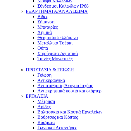
Μούφα Καλωδίων
Σύνδεσμοι Καλωδίων IP68
ΕΞΑΡΤΗΜΑΤΑ/ΑΝΑΛΩΣΙΜΑ
Βίδες
Σήμανση
Μπαταρίες
Χημικά
Θερμοσυστελλόμενα
Μεταλλικά Τσέρκι
Ούπα
Στηρίγματα-Δεματικά
Ταινίες Μονωτικές
ΠΡΟΣΤΑΣΙΑ & ΓΕΙΩΣΗ
Γείωση
Αντικεραυνικά
Αντιστάθμιση Άεργου Ισχύος
Αντιεκρηκτικά κουτιά και στάρτερ
ΕΡΓΑΛΕΙΑ
Μέτρηση
Αρίδες
Βαλιτσάκια και Κουτιά Εργαλείων
Βούρτσες και Κόπτες
Βύσματα
Γωνιακοί Λειαντήρες