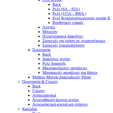
Back
Ρελέ (6A – 95A)
Ρελέ (115A – 800A )
Ρελέ θερμοσυσσωρευτών σειράς Κ
Βοηθητικές επαφές
Λυχνίες
Μπουτόν
Περιστροφικοί διακόπτες
Συσκευές για χρήση σε γερανογέφυρες
Συσκευές σηματοδότησης
Προστασία
Back
Διακόπτες ισχύος
Ρελέ διαρροής
Μικροαυτόματες ασφάλειες
Μαχαιρωτές ασφάλειες και βάσεις
Μπάρες-Μπλοκ-Διακλαδωτές Ράγας
Προστασία & Γείωση
Back
Γείωση
Αντικεραυνικά
Αντιστάθμιση άεργου ισχύος
Αντιεκρηκτικά κουτιά και στάρτερ
Καλώδια