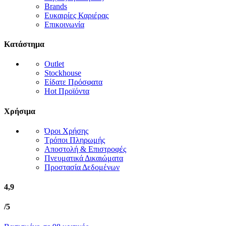
Brands
Ευκαιρίες Καριέρας
Επικοινωνία
Κατάστημα
Outlet
Stockhouse
Είδατε Πρόσφατα
Hot Προϊόντα
Χρήσιμα
Όροι Χρήσης
Τρόποι Πληρωμής
Αποστολή & Επιστροφές
Πνευματικά Δικαιώματα
Προστασία Δεδομένων
4,9
/5