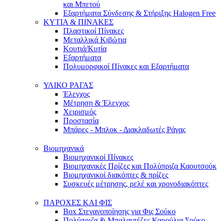
και Μπετού
Εξαρτήματα Σύνδεσης & Στήριξης Halogen Free
ΚΥΤΙΑ & ΠΙΝΑΚΕΣ
Πλαστικοί Πίνακες
Μεταλλικά Κιβώτια
Κουτιά/Κυτία
Εξαρτήματα
Πολυμορφικοί Πίνακες και Εξαρτήματα
ΥΛΙΚΟ ΡΑΓΑΣ
Έλεγχος
Μέτρηση & Έλεγχος
Χειρισμός
Προστασία
Μπάρες - Μπλοκ - Διακλαδωτές Ράγας
Βιομηχανικά
Βιομηχανικοί Πίνακες
Βιομηχανικές Πρίζες και Πολύπριζα Καουτσούκ
Βιομηχανικοί διακόπτες & πρίζες
Συσκευές μέτρησης, ρελέ και χρονοδιακόπτες
ΠΑΡΟΧΕΣ ΚΑΙ ΦΙΣ
Box Στεγανοποίησης για Φις Σούκο
Πολύπριζα & Μπαλαντέζες Καρούλια Σούκο