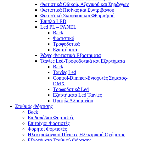
Φωτιστικά Οδικού, Αξονικού και Σηράγγων
Φωτιστικά Πισίνας και Συντριβανιού
Φωτιστικά Σκαφάκια και Φθορισμού
Έπιπλα LED
Led PL – PANEL
Back
Φωτιστικά
Τροφοδοτικά
Εξαρτήματα
Ράγες-Φωτιστικά-Εξαρτήματα
Ταινίες Led-Τροφοδοτικά και Εξαρτήματα
Back
Ταινίες Led
Control-Dimmer-Ενισχυτές Σήματος-
DMX
Τροφοδοτικά Led
Εξαρτήματα Led Ταινίες
Προφίλ Αλουμινίου
Σταθμός Φόρτισης
Back
Επιδαπέδιοι Φορτιστές
Επιτoίχιοι Φορτιστές
Φορητοί Φορτιστές
Ηλεκτρολογικοί Πίνακες Ηλεκτρικού Οχήματος
Εξαρτήματα Σταθμού Φόρτισης