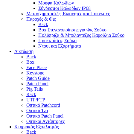
Μούφα Καλωδίων
Σύνδεσμοι Καλωδίων IP68
Μετασχηματιστές, Εκκινητές και Πυκνωτές
Παροχές & Φις
Back
Box Στεγανοποίησης για Φις Σούκο
Πολύπριζα & Μπαλαντέζες Καρούλια Σούκο
Προεκτάσεις Σούκο
Ντουί και Εξαρτήματα
Δικτύωση
Back
Box
Face Place
Keystone
Patch Guide
Patch Panel
Pig Tails
Rack
UTP/FTP
Οπτικά Patchcord
Οπτική Ίνα
Οπτικό Patch Panel
Οπτικοί Αντάπτορες
Κτηριακός Εξοπλισμός
Back