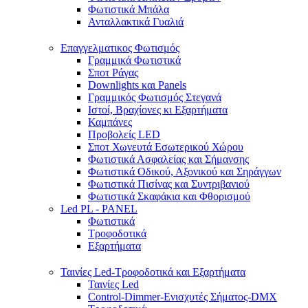
Φωτιστικά Μπάλα
Ανταλλακτικά Γυαλιά
Επαγγελματικος Φωτισμός
Γραμμικά Φωτιστικά
Σποτ Ράγας
Downlights και Panels
Γραμμικός Φωτισμός Στεγανά
Ιστοί, Βραχίονες κι Εξαρτήματα
Καμπάνες
Προβολείς LED
Σποτ Χωνευτά Εσωτερικού Χώρου
Φωτιστικά Ασφαλείας και Σήμανσης
Φωτιστικά Οδικού, Αξονικού και Σηράγγων
Φωτιστικά Πισίνας και Συντριβανιού
Φωτιστικά Σκαφάκια και Φθορισμού
Led PL - PANEL
Φωτιστικά
Τροφοδοτικά
Εξαρτήματα
Ταινίες Led-Τροφοδοτικά και Εξαρτήματα
Ταινίες Led
Control-Dimmer-Ενισχυτές Σήματος-DMX