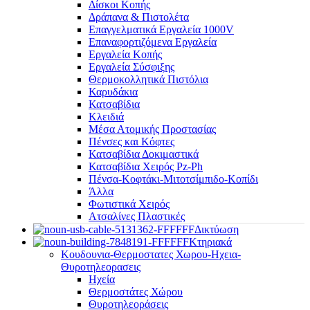
Δίσκοι Κοπής
Δράπανα & Πιστολέτα
Επαγγελματικά Εργαλεία 1000V
Επαναφορτιζόμενα Εργαλεία
Εργαλεία Κοπής
Εργαλεία Σύσφιξης
Θερμοκολλητικά Πιστόλια
Καρυδάκια
Κατσαβίδια
Κλειδιά
Μέσα Ατομικής Προστασίας
Πένσες και Κόφτες
Κατσαβίδια Δοκιμαστικά
Κατσαβίδια Χειρός Pz-Ph
Πένσα-Κοφτάκι-Μιτοτσίμπιδο-Κοπίδι
Άλλα
Φωτιστικά Χειρός
Ατσαλίνες Πλαστικές
Δικτύωση
Κτηριακά
Κουδουνια-Θερμοστατες Χωρου-Ηχεια-
Θυροτηλεορασεις
Ηχεία
Θερμοστάτες Χώρου
Θυροτηλεοράσεις