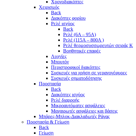
Χρονοδιακόπτες
Χειρισμός
Back
Διακόπτες φορίου
Ρελέ ισχύος
Back
Ρελέ (6A – 95A)
Ρελέ (115A – 800A )
Ρελέ θερμοσυσσωρευτών σειράς Κ
Βοηθητικές επαφές
Λυχνίες
Μπουτόν
Περιστροφικοί διακόπτες
Συσκευές για χρήση σε γερανογέφυρες
Συσκευές σηματοδότησης
Προστασία
Back
Διακόπτες ισχύος
Ρελέ διαρροής
Μικροαυτόματες ασφάλειες
Μαχαιρωτές ασφάλειες και βάσεις
Μπάρες-Μπλοκ-Διακλαδωτές Ράγας
Προστασία & Γείωση
Back
Γείωση