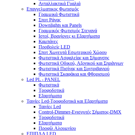
Ανταλλακτικά Γυαλιά
Επαγγελματικος Φωτισμός
Γραμμικά Φωτιστικά
Σποτ Ράγας
Downlights και Panels
Γραμμικός Φωτισμός Στεγανά
Ιστοί, Βραχίονες κι Εξαρτήματα
Καμπάνες
Προβολείς LED
Σποτ Χωνευτά Εσωτερικού Χώρου
Φωτιστικά Ασφαλείας και Σήμανσης
Φωτιστικά Οδικού, Αξονικού και Σηράγγων
Φωτιστικά Πισίνας και Συντριβανιού
Φωτιστικά Σκαφάκια και Φθορισμού
Led PL - PANEL
Φωτιστικά
Τροφοδοτικά
Εξαρτήματα
Ταινίες Led-Τροφοδοτικά και Εξαρτήματα
Ταινίες Led
Control-Dimmer-Ενισχυτές Σήματος-DMX
Τροφοδοτικά
Εξαρτήματα
Προφίλ Αλουμνίου
ΕΠΙΠΛΑ LED