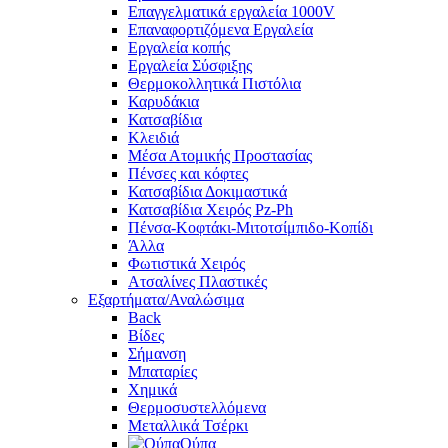
Επαγγελματικά εργαλεία 1000V
Επαναφορτιζόμενα Εργαλεία
Εργαλεία κοπής
Εργαλεία Σύσφιξης
Θερμοκολλητικά Πιστόλια
Καρυδάκια
Κατσαβίδια
Κλειδιά
Μέσα Ατομικής Προστασίας
Πένσες και κόφτες
Κατσαβίδια Δοκιμαστικά
Κατσαβίδια Χειρός Pz-Ph
Πένσα-Κοφτάκι-Μιτοτσίμπιδο-Κοπίδι
Άλλα
Φωτιστικά Χειρός
Ατσαλίνες Πλαστικές
Εξαρτήματα/Αναλώσιμα
Back
Βίδες
Σήμανση
Μπαταρίες
Χημικά
Θερμοσυστελλόμενα
Μεταλλικά Τσέρκι
Ούπα