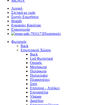
ΜΕΝΟΥ
Αρχική
Σχετικά με εμάς
Συχνές Ερωτήσεις
Brands
Ευκαιρίες Καριέρας
Επικοινωνία
Προσφορές
Φωτισμός
Back
Εσωτερικού Χώρου
Back
Led Φωτιστικά
Οροφής
Μονόφωτα
Πολύφωτα
Πολυελαίοι
Πλαφονιέρες
Σπότ
Επιτοίχια – Απλίκες
Επιτραπέζια
Vintage
Δαπέδου
Επαναφορτιζόμενα