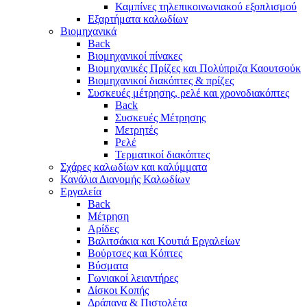
Καμπίνες τηλεπικοινωνιακού εξοπλισμού
Eξαρτήματα καλωδίων
Βιομηχανικά
Back
Βιομηχανικοί πίνακες
Βιομηχανικές Πρίζες και Πολύπριζα Καουτσούκ
Βιομηχανικοί διακόπτες & πρίζες
Συσκευές μέτρησης, ρελέ και χρονοδιακόπτες
Back
Συσκευές Μέτρησης
Μετρητές
Ρελέ
Τερματικοί διακόπτες
Σχάρες καλωδίων και καλύμματα
Κανάλια Διανομής Καλωδίων
Εργαλεία
Back
Μέτρηση
Αρίδες
Βαλιτσάκια και Κουτιά Εργαλείων
Βούρτσες και Κόπτες
Βύσματα
Γωνιακοί λειαντήρες
Δίσκοι Κοπής
Δράπανα & Πιστολέτα