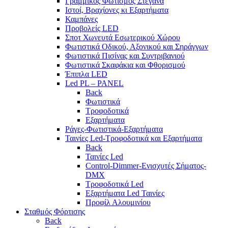
Γραμμικος Φωτισμός Στεγανά
Ιστοί, Βραχίονες κι Εξαρτήματα
Καμπάνες
Προβολείς LED
Σποτ Χωνευτά Εσωτερικού Χώρου
Φωτιστικά Οδικού, Αξονικού και Σηράγγων
Φωτιστικά Πισίνας και Συντριβανιού
Φωτιστικά Σκαφάκια και Φθορισμού
Έπιπλα LED
Led PL – PANEL
Back
Φωτιστικά
Τροφοδοτικά
Εξαρτήματα
Ράγες-Φωτιστικά-Εξαρτήματα
Ταινίες Led-Τροφοδοτικά και Εξαρτήματα
Back
Ταινίες Led
Control-Dimmer-Ενισχυτές Σήματος-
DMX
Τροφοδοτικά Led
Εξαρτήματα Led Ταινίες
Προφίλ Αλουμινίου
Σταθμός Φόρτισης
Back