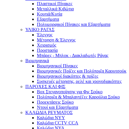
Πλαστικοί Πίνακες
Μεταλλικά Κιβώτια
Κουτιά/Κυτία
Εξαρτήματα
Πολυμορφικοί Πίνακες και Εξαρτήματα
ΥΛΙΚΟ ΡΑΓΑΣ
Έλεγχος
Μέτρηση & Έλεγχος
Χειρισμός
Προστασία
Μπάρες - Μπλοκ - Διακλαδωτές Ράγας
Βιομηχανικά
Βιομηχανικοί Πίνακες
Βιομηχανικές Πρίζες και Πολύπριζα Καουτσούκ
Βιομηχανικοί διακόπτες & πρίζες
Συσκευές μέτρησης, ρελέ και χρονοδιακόπτες
ΠΑΡΟΧΕΣ ΚΑΙ ΦΙΣ
Box Στεγανοποίησης για Φις Σούκο
Πολύπριζα & Μπαλαντέζες Καρούλια Σούκο
Προεκτάσεις Σούκο
Ντουί και Εξαρτήματα
ΚΑΛΩΔΙΑ ΡΕΥΜΑΤΟΣ
Καλώδια NYY
Καλώδια CCTV CCA
Καλώδια NYA