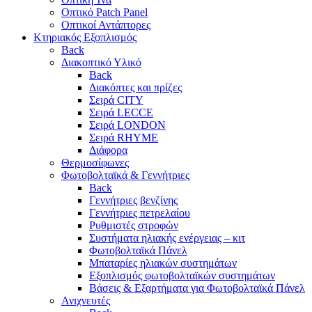
Οπτικό Patch Panel
Οπτικοί Αντάπτορες
Κτηριακός Εξοπλισμός
Back
Διακοπτικό Υλικό
Back
Διακόπτες και πρίζες
Σειρά CITY
Σειρά LECCE
Σειρά LONDON
Σειρά RHYME
Διάφορα
Θερμοσίφωνες
Φωτοβολταϊκά & Γεννήτριες
Back
Γεννήτριες βενζίνης
Γεννήτριες πετρελαίου
Ρυθμιστές στροφών
Συστήματα ηλιακής ενέργειας – κιτ
Φωτοβολταϊκά Πάνελ
Μπαταρίες ηλιακών συστημάτων
Εξοπλισμός φωτοβολταϊκών συστημάτων
Βάσεις & Εξαρτήματα για Φωτοβολταϊκά Πάνελ
Ανιχνευτές