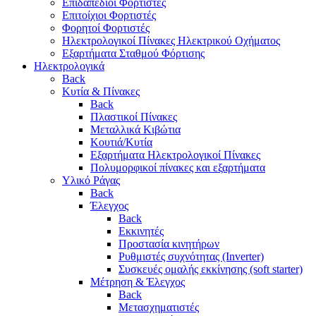
Επιδαπέδιοι Φορτιστές
Επιτoίχιοι Φορτιστές
Φορητοί Φορτιστές
Ηλεκτρολογικοί Πίνακες Ηλεκτρικού Οχήματος
Εξαρτήματα Σταθμού Φόρτισης
Ηλεκτρολογικά
Back
Κυτία & Πίνακες
Back
Πλαστικοί Πίνακες
Μεταλλικά Κιβώτια
Κουτιά/Κυτία
Εξαρτήματα Ηλεκτρολογικοί Πίνακες
Πολυμορφικοί πίνακες και εξαρτήματα
Υλικό Ράγας
Back
Έλεγχος
Back
Εκκινητές
Προστασία κινητήρων
Ρυθμιστές συχνότητας (Inverter)
Συσκευές ομαλής εκκίνησης (soft starter)
Μέτρηση & Έλεγχος
Back
Μετασχηματιστές