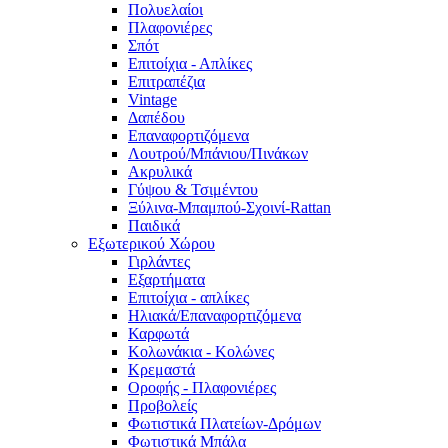
Πολυελαίοι
Πλαφονιέρες
Σπότ
Επιτοίχια - Απλίκες
Επιτραπέζια
Vintage
Δαπέδου
Επαναφορτιζόμενα
Λουτρού/Μπάνιου/Πινάκων
Ακρυλικά
Γύψου & Τσιμέντου
Ξύλινα-Μπαμπού-Σχοινί-Rattan
Παιδικά
Εξωτερικού Χώρου
Γιρλάντες
Εξαρτήματα
Επιτοίχια - απλίκες
Ηλιακά/Επαναφορτιζόμενα
Καρφωτά
Κολωνάκια - Κολώνες
Κρεμαστά
Οροφής - Πλαφονιέρες
Προβολείς
Φωτιστικά Πλατείων-Δρόμων
Φωτιστικά Μπάλα