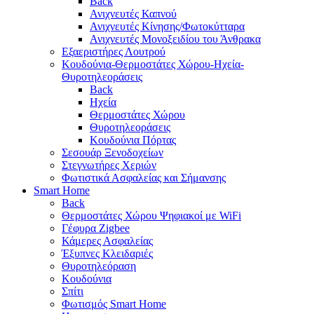
Back
Ανιχνευτές Καπνού
Ανιχνευτές Κίνησης/Φωτοκύτταρα
Ανιχνευτές Μονοξειδίου του Άνθρακα
Εξαεριστήρες Λουτρού
Κουδούνια-Θερμοστάτες Χώρου-Ηχεία-
Θυροτηλεοράσεις
Back
Ηχεία
Θερμοστάτες Χώρου
Θυροτηλεοράσεις
Κουδούνια Πόρτας
Σεσουάρ Ξενοδοχείων
Στεγνωτήρες Χεριών
Φωτιστικά Ασφαλείας και Σήμανσης
Smart Home
Back
Θερμοστάτες Χώρου Ψηφιακοί με WiFi
Γέφυρα Zigbee
Κάμερες Ασφαλείας
Έξυπνες Κλειδαριές
Θυροτηλεόραση
Κουδούνια
Σπίτι
Φωτισμός Smart Home