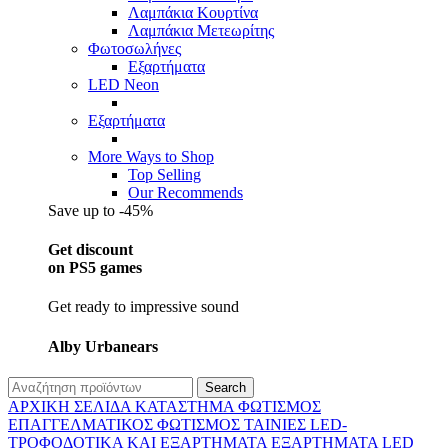
Λαμπάκια Κουρτίνα
Λαμπάκια Μετεωρίτης
Φωτοσωλήνες
Εξαρτήματα
LED Neon
Εξαρτήματα
More Ways to Shop
Top Selling
Our Recommends
Save up to -45%
Get discount
on PS5 games
Get ready to impressive sound
Alby Urbanears
Search
ΑΡΧΙΚΉ ΣΕΛΊΔΑ
ΚΑΤΆΣΤΗΜΑ
ΦΩΤΙΣΜΌΣ
ΕΠΑΓΓΕΛΜΑΤΙΚΟΣ ΦΩΤΙΣΜΌΣ
ΤΑΙΝΊΕΣ LED-
ΤΡΟΦΟΔΟΤΙΚΆ ΚΑΙ ΕΞΑΡΤΉΜΑΤΑ
ΕΞΑΡΤΉΜΑΤΑ LED