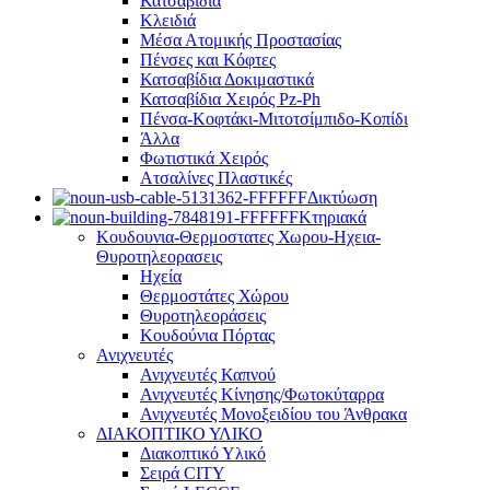
Κατσαβίδια
Κλειδιά
Μέσα Ατομικής Προστασίας
Πένσες και Κόφτες
Κατσαβίδια Δοκιμαστικά
Κατσαβίδια Χειρός Pz-Ph
Πένσα-Κοφτάκι-Μιτοτσίμπιδο-Κοπίδι
Άλλα
Φωτιστικά Χειρός
Ατσαλίνες Πλαστικές
Δικτύωση
Κτηριακά
Κουδουνια-Θερμοστατες Χωρου-Ηχεια-
Θυροτηλεορασεις
Ηχεία
Θερμοστάτες Χώρου
Θυροτηλεοράσεις
Κουδούνια Πόρτας
Ανιχνευτές
Ανιχνευτές Καπνού
Ανιχνευτές Κίνησης/Φωτοκύταρρα
Ανιχνευτές Μονοξειδίου του Άνθρακα
ΔΙΑΚΟΠΤΙΚΟ ΥΛΙΚΟ
Διακοπτικό Υλικό
Σειρά CITY