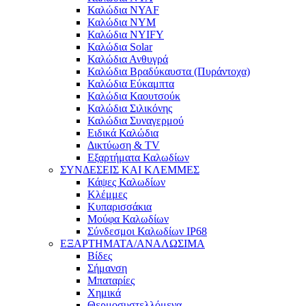
Καλώδια NYAF
Καλώδια NYM
Καλώδια NYIFY
Καλώδια Solar
Καλώδια Ανθυγρά
Καλώδια Βραδύκαυστα (Πυράντοχα)
Καλώδια Εύκαμπτα
Καλώδια Καουτσούκ
Καλώδια Σιλικόνης
Καλώδια Συναγερμού
Ειδικά Καλώδια
Δικτύωση & TV
Εξαρτήματα Καλωδίων
ΣΥΝΔΕΣΕΙΣ ΚΑΙ ΚΛΕΜΜΕΣ
Κάψες Καλωδίων
Κλέμμες
Κυπαρισσάκια
Μούφα Καλωδίων
Σύνδεσμοι Καλωδίων IP68
ΕΞΑΡΤΗΜΑΤΑ/ΑΝΑΛΩΣΙΜΑ
Βίδες
Σήμανση
Μπαταρίες
Χημικά
Θερμοσυστελλόμενα