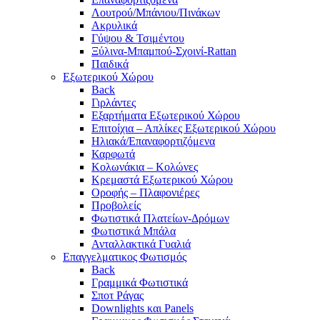
Λουτρού/Μπάνιου/Πινάκων
Ακρυλικά
Γύψου & Τσιμέντου
Ξύλινα-Μπαμπού-Σχοινί-Rattan
Παιδικά
Εξωτερικού Χώρου
Back
Γιρλάντες
Εξαρτήματα Εξωτερικού Χώρου
Επιτοίχια – Απλίκες Εξωτερικού Χώρου
Ηλιακά/Επαναφορτιζόμενα
Καρφωτά
Κολωνάκια – Κολώνες
Κρεμαστά Εξωτερικού Χώρου
Οροφής – Πλαφονιέρες
Προβολείς
Φωτιστικά Πλατείων-Δρόμων
Φωτιστικά Μπάλα
Ανταλλακτικά Γυαλιά
Επαγγελματικος Φωτισμός
Back
Γραμμικά Φωτιστικά
Σποτ Ράγας
Downlights και Panels