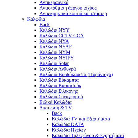
Αντικεραυνικά
Αντιστάθμιση άεργου ισχύος
Αντιεκρηκτικά κουτιά και στάρτερ
Καλώδια
Back
Καλώδια NYY
Καλώδια CCTV CCA
Καλώδια NYA
Καλώδια NYAF
Καλώδια NYΜ
Καλώδια ΝΥΙFY
Καλώδια Solar
Καλώδια Ανθυγρά
Καλώδια Βραδύκαυστα (Πυράντοχα)
Καλώδια Εύκαμπτα
Καλώδια Καουτσούκ
Καλώδια Σιλικόνης
Καλώδια Συναγερμού
Ειδικά Καλώδια
Δικτύωση & TV
Back
Καλώδια TV και Εξαρτήματα
Καλώδια DATA
Καλώδια Ηχείων
Καλώδιο Τηλεφώνου & Εξαρτήματα