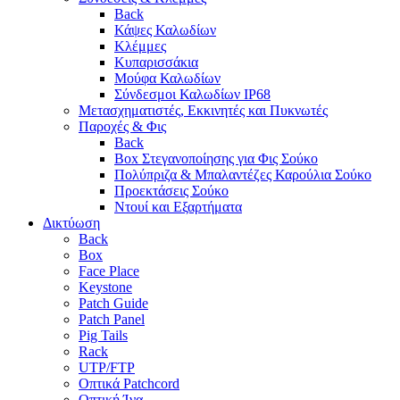
Back
Κάψες Καλωδίων
Κλέμμες
Κυπαρισσάκια
Μούφα Καλωδίων
Σύνδεσμοι Καλωδίων IP68
Μετασχηματιστές, Εκκινητές και Πυκνωτές
Παροχές & Φις
Back
Box Στεγανοποίησης για Φις Σούκο
Πολύπριζα & Μπαλαντέζες Καρούλια Σούκο
Προεκτάσεις Σούκο
Ντουί και Εξαρτήματα
Δικτύωση
Back
Box
Face Place
Keystone
Patch Guide
Patch Panel
Pig Tails
Rack
UTP/FTP
Οπτικά Patchcord
Οπτική Ίνα