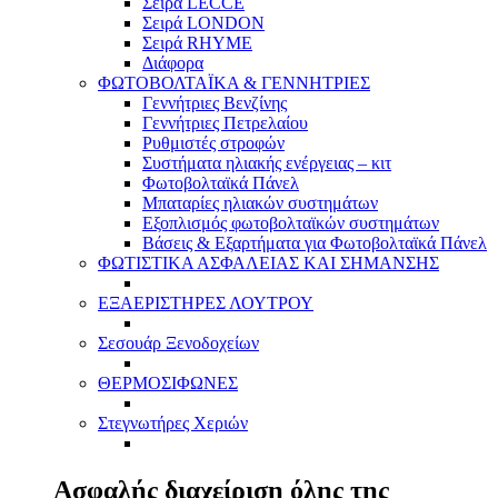
Σειρά LECCE
Σειρά LONDON
Σειρά RHYME
Διάφορα
ΦΩΤΟΒΟΛΤΑΪΚΑ & ΓΕΝΝΗΤΡΙΕΣ
Γεννήτριες Βενζίνης
Γεννήτριες Πετρελαίου
Ρυθμιστές στροφών
Συστήματα ηλιακής ενέργειας – κιτ
Φωτοβολταϊκά Πάνελ
Μπαταρίες ηλιακών συστημάτων
Εξοπλισμός φωτοβολταϊκών συστημάτων
Βάσεις & Εξαρτήματα για Φωτοβολταϊκά Πάνελ
ΦΩΤΙΣΤΙΚΑ ΑΣΦΑΛΕΙΑΣ ΚΑΙ ΣΗΜΑΝΣΗΣ
ΕΞΑΕΡΙΣΤΗΡΕΣ ΛΟΥΤΡΟΥ
Σεσουάρ Ξενοδοχείων
ΘΕΡΜΟΣΙΦΩΝΕΣ
Στεγνωτήρες Χεριών
Ασφαλής διαχείριση όλης της