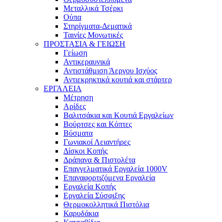
Μεταλλικά Τσέρκι
Ούπα
Στηρίγματα-Δεματικά
Ταινίες Μονωτικές
ΠΡΟΣΤΑΣΙΑ & ΓΕΙΩΣΗ
Γείωση
Αντικεραυνικά
Αντιστάθμιση Άεργου Ισχύος
Αντιεκρηκτικά κουτιά και στάρτερ
ΕΡΓΑΛΕΙΑ
Μέτρηση
Αρίδες
Βαλιτσάκια και Κουτιά Εργαλείων
Βούρτσες και Κόπτες
Βύσματα
Γωνιακοί Λειαντήρες
Δίσκοι Κοπής
Δράπανα & Πιστολέτα
Επαγγελματικά Εργαλεία 1000V
Επαναφορτιζόμενα Εργαλεία
Εργαλεία Κοπής
Εργαλεία Σύσφιξης
Θερμοκολλητικά Πιστόλια
Καρυδάκια