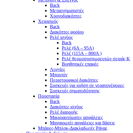
Back
Μετασχηματιστές
Χρονοδιακόπτες
Χειρισμός
Back
Διακόπτες φορίου
Ρελέ ισχύος
Back
Ρελέ (6A – 95A)
Ρελέ (115A – 800A )
Ρελέ θερμοσυσσωρευτών σειράς Κ
Βοηθητικές επαφές
Λυχνίες
Μπουτόν
Περιστροφικοί διακόπτες
Συσκευές για χρήση σε γερανογέφυρες
Συσκευές σηματοδότησης
Προστασία
Back
Διακόπτες ισχύος
Ρελέ διαρροής
Μικροαυτόματες ασφάλειες
Μαχαιρωτές ασφάλειες και βάσεις
Μπάρες-Μπλοκ-Διακλαδωτές Ράγας