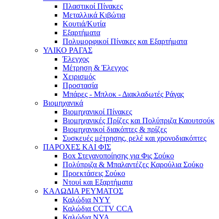
Πλαστικοί Πίνακες
Μεταλλικά Κιβώτια
Κουτιά/Κυτία
Εξαρτήματα
Πολυμορφικοί Πίνακες και Εξαρτήματα
ΥΛΙΚΟ ΡΑΓΑΣ
Έλεγχος
Μέτρηση & Έλεγχος
Χειρισμός
Προστασία
Μπάρες - Μπλοκ - Διακλαδωτές Ράγας
Βιομηχανικά
Βιομηχανικοί Πίνακες
Βιομηχανικές Πρίζες και Πολύπριζα Καουτσούκ
Βιομηχανικοί διακόπτες & πρίζες
Συσκευές μέτρησης, ρελέ και χρονοδιακόπτες
ΠΑΡΟΧΕΣ ΚΑΙ ΦΙΣ
Box Στεγανοποίησης για Φις Σούκο
Πολύπριζα & Μπαλαντέζες Καρούλια Σούκο
Προεκτάσεις Σούκο
Ντουί και Εξαρτήματα
ΚΑΛΩΔΙΑ ΡΕΥΜΑΤΟΣ
Καλώδια NYY
Καλώδια CCTV CCA
Καλώδια NYA