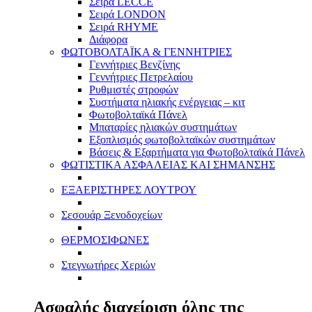
Σειρά LECCE
Σειρά LONDON
Σειρά RHYME
Διάφορα
ΦΩΤΟΒΟΛΤΑΪΚΑ & ΓΕΝΝΗΤΡΙΕΣ
Γεννήτριες Βενζίνης
Γεννήτριες Πετρελαίου
Ρυθμιστές στροφών
Συστήματα ηλιακής ενέργειας – κιτ
Φωτοβολταϊκά Πάνελ
Μπαταρίες ηλιακών συστημάτων
Εξοπλισμός φωτοβολταϊκών συστημάτων
Βάσεις & Εξαρτήματα για Φωτοβολταϊκά Πάνελ
ΦΩΤΙΣΤΙΚΑ ΑΣΦΑΛΕΙΑΣ ΚΑΙ ΣΗΜΑΝΣΗΣ
ΕΞΑΕΡΙΣΤΗΡΕΣ ΛΟΥΤΡΟΥ
Σεσουάρ Ξενοδοχείων
ΘΕΡΜΟΣΙΦΩΝΕΣ
Στεγνωτήρες Χεριών
Ασφαλής διαχείριση όλης της