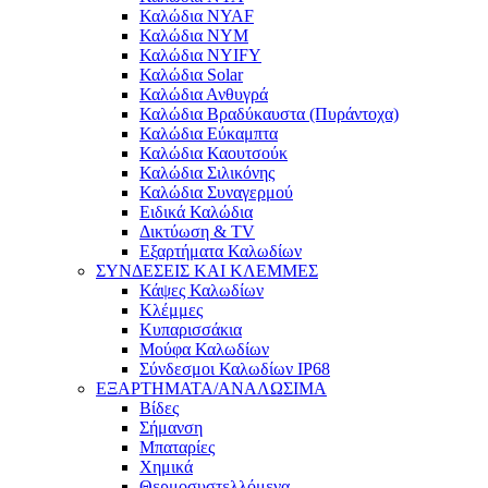
Καλώδια NYAF
Καλώδια NYM
Καλώδια NYIFY
Καλώδια Solar
Καλώδια Ανθυγρά
Καλώδια Βραδύκαυστα (Πυράντοχα)
Καλώδια Εύκαμπτα
Καλώδια Καουτσούκ
Καλώδια Σιλικόνης
Καλώδια Συναγερμού
Ειδικά Καλώδια
Δικτύωση & TV
Εξαρτήματα Καλωδίων
ΣΥΝΔΕΣΕΙΣ ΚΑΙ ΚΛΕΜΜΕΣ
Κάψες Καλωδίων
Κλέμμες
Κυπαρισσάκια
Μούφα Καλωδίων
Σύνδεσμοι Καλωδίων IP68
ΕΞΑΡΤΗΜΑΤΑ/ΑΝΑΛΩΣΙΜΑ
Βίδες
Σήμανση
Μπαταρίες
Χημικά
Θερμοσυστελλόμενα