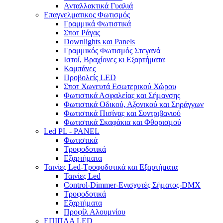
Ανταλλακτικά Γυαλιά
Επαγγελματικος Φωτισμός
Γραμμικά Φωτιστικά
Σποτ Ράγας
Downlights και Panels
Γραμμικός Φωτισμός Στεγανά
Ιστοί, Βραχίονες κι Εξαρτήματα
Καμπάνες
Προβολείς LED
Σποτ Χωνευτά Εσωτερικού Χώρου
Φωτιστικά Ασφαλείας και Σήμανσης
Φωτιστικά Οδικού, Αξονικού και Σηράγγων
Φωτιστικά Πισίνας και Συντριβανιού
Φωτιστικά Σκαφάκια και Φθορισμού
Led PL - PANEL
Φωτιστικά
Τροφοδοτικά
Εξαρτήματα
Ταινίες Led-Τροφοδοτικά και Εξαρτήματα
Ταινίες Led
Control-Dimmer-Ενισχυτές Σήματος-DMX
Τροφοδοτικά
Εξαρτήματα
Προφίλ Αλουμνίου
ΕΠΙΠΛΑ LED