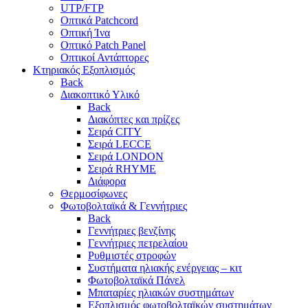
UTP/FTP
Οπτικά Patchcord
Οπτική Ίνα
Οπτικό Patch Panel
Οπτικοί Αντάπτορες
Κτηριακός Εξοπλισμός
Back
Διακοπτικό Υλικό
Back
Διακόπτες και πρίζες
Σειρά CITY
Σειρά LECCE
Σειρά LONDON
Σειρά RHYME
Διάφορα
Θερμοσίφωνες
Φωτοβολταϊκά & Γεννήτριες
Back
Γεννήτριες βενζίνης
Γεννήτριες πετρελαίου
Ρυθμιστές στροφών
Συστήματα ηλιακής ενέργειας – κιτ
Φωτοβολταϊκά Πάνελ
Μπαταρίες ηλιακών συστημάτων
Εξοπλισμός φωτοβολταϊκών συστημάτων