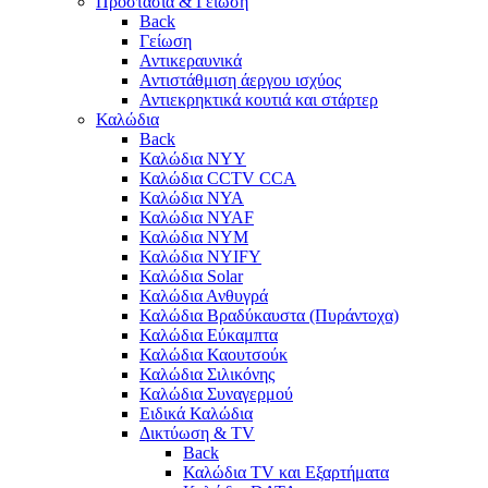
Προστασία & Γείωση
Back
Γείωση
Αντικεραυνικά
Αντιστάθμιση άεργου ισχύος
Αντιεκρηκτικά κουτιά και στάρτερ
Καλώδια
Back
Καλώδια NYY
Καλώδια CCTV CCA
Καλώδια NYA
Καλώδια NYAF
Καλώδια NYΜ
Καλώδια ΝΥΙFY
Καλώδια Solar
Καλώδια Ανθυγρά
Καλώδια Βραδύκαυστα (Πυράντοχα)
Καλώδια Εύκαμπτα
Καλώδια Καουτσούκ
Καλώδια Σιλικόνης
Καλώδια Συναγερμού
Ειδικά Καλώδια
Δικτύωση & TV
Back
Καλώδια TV και Εξαρτήματα