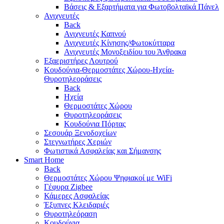
Βάσεις & Εξαρτήματα για Φωτοβολταϊκά Πάνελ
Ανιχνευτές
Back
Ανιχνευτές Καπνού
Ανιχνευτές Κίνησης/Φωτοκύτταρα
Ανιχνευτές Μονοξειδίου του Άνθρακα
Εξαεριστήρες Λουτρού
Κουδούνια-Θερμοστάτες Χώρου-Ηχεία-
Θυροτηλεοράσεις
Back
Ηχεία
Θερμοστάτες Χώρου
Θυροτηλεοράσεις
Κουδούνια Πόρτας
Σεσουάρ Ξενοδοχείων
Στεγνωτήρες Χεριών
Φωτιστικά Ασφαλείας και Σήμανσης
Smart Home
Back
Θερμοστάτες Χώρου Ψηφιακοί με WiFi
Γέφυρα Zigbee
Κάμερες Ασφαλείας
Έξυπνες Κλειδαριές
Θυροτηλεόραση
Κουδούνια