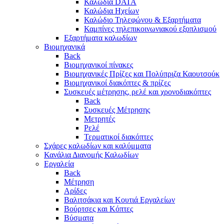
Καλώδια DATA
Καλώδια Ηχείων
Καλώδιο Τηλεφώνου & Εξαρτήματα
Καμπίνες τηλεπικοινωνιακού εξοπλισμού
Eξαρτήματα καλωδίων
Βιομηχανικά
Back
Βιομηχανικοί πίνακες
Βιομηχανικές Πρίζες και Πολύπριζα Καουτσούκ
Βιομηχανικοί διακόπτες & πρίζες
Συσκευές μέτρησης, ρελέ και χρονοδιακόπτες
Back
Συσκευές Μέτρησης
Μετρητές
Ρελέ
Τερματικοί διακόπτες
Σχάρες καλωδίων και καλύμματα
Κανάλια Διανομής Καλωδίων
Εργαλεία
Back
Μέτρηση
Αρίδες
Βαλιτσάκια και Κουτιά Εργαλείων
Βούρτσες και Κόπτες
Βύσματα