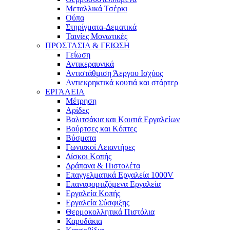
Μεταλλικά Τσέρκι
Ούπα
Στηρίγματα-Δεματικά
Ταινίες Μονωτικές
ΠΡΟΣΤΑΣΙΑ & ΓΕΙΩΣΗ
Γείωση
Αντικεραυνικά
Αντιστάθμιση Άεργου Ισχύος
Αντιεκρηκτικά κουτιά και στάρτερ
ΕΡΓΑΛΕΙΑ
Μέτρηση
Αρίδες
Βαλιτσάκια και Κουτιά Εργαλείων
Βούρτσες και Κόπτες
Βύσματα
Γωνιακοί Λειαντήρες
Δίσκοι Κοπής
Δράπανα & Πιστολέτα
Επαγγελματικά Εργαλεία 1000V
Επαναφορτιζόμενα Εργαλεία
Εργαλεία Κοπής
Εργαλεία Σύσφιξης
Θερμοκολλητικά Πιστόλια
Καρυδάκια