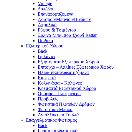
Vintage
Δαπέδου
Επαναφορτιζόμενα
Λουτρού/Μπάνιου/Πινάκων
Ακρυλικά
Γύψου & Τσιμέντου
Ξύλινα-Μπαμπού-Σχοινί-Rattan
Παιδικά
Εξωτερικού Χώρου
Back
Γιρλάντες
Εξαρτήματα Εξωτερικού Χώρου
Επιτοίχια – Απλίκες Εξωτερικού Χώρου
Ηλιακά/Επαναφορτιζόμενα
Καρφωτά
Κολωνάκια – Κολώνες
Κρεμαστά Εξωτερικού Χώρου
Οροφής – Πλαφονιέρες
Προβολείς
Φωτιστικά Πλατείων-Δρόμων
Φωτιστικά Μπάλα
Ανταλλακτικά Γυαλιά
Επαγγελματικος Φωτισμός
Back
Γραμμικά Φωτιστικά