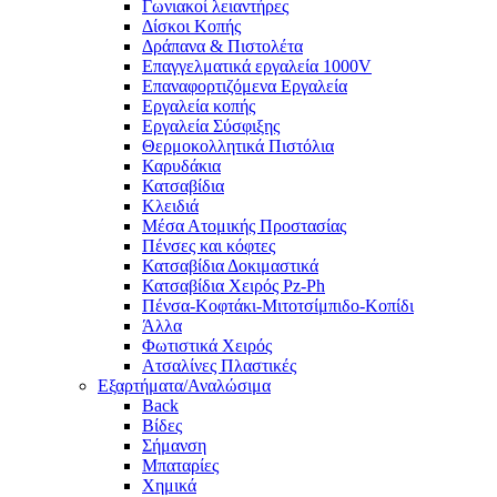
Γωνιακοί λειαντήρες
Δίσκοι Κοπής
Δράπανα & Πιστολέτα
Επαγγελματικά εργαλεία 1000V
Επαναφορτιζόμενα Εργαλεία
Εργαλεία κοπής
Εργαλεία Σύσφιξης
Θερμοκολλητικά Πιστόλια
Καρυδάκια
Κατσαβίδια
Κλειδιά
Μέσα Ατομικής Προστασίας
Πένσες και κόφτες
Κατσαβίδια Δοκιμαστικά
Κατσαβίδια Χειρός Pz-Ph
Πένσα-Κοφτάκι-Μιτοτσίμπιδο-Κοπίδι
Άλλα
Φωτιστικά Χειρός
Ατσαλίνες Πλαστικές
Εξαρτήματα/Αναλώσιμα
Back
Βίδες
Σήμανση
Μπαταρίες
Χημικά