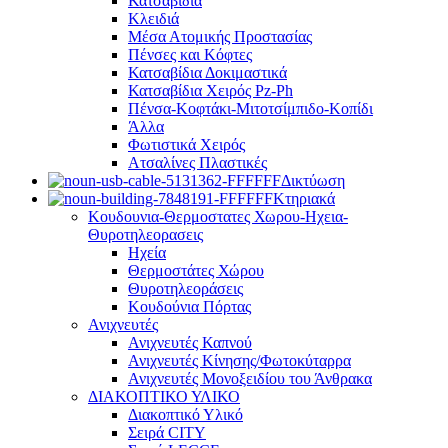
Κατσαβίδια
Κλειδιά
Μέσα Ατομικής Προστασίας
Πένσες και Κόφτες
Κατσαβίδια Δοκιμαστικά
Κατσαβίδια Χειρός Pz-Ph
Πένσα-Κοφτάκι-Μιτοτσίμπιδο-Κοπίδι
Άλλα
Φωτιστικά Χειρός
Ατσαλίνες Πλαστικές
Δικτύωση
Κτηριακά
Κουδουνια-Θερμοστατες Χωρου-Ηχεια-
Θυροτηλεορασεις
Ηχεία
Θερμοστάτες Χώρου
Θυροτηλεοράσεις
Κουδούνια Πόρτας
Ανιχνευτές
Ανιχνευτές Καπνού
Ανιχνευτές Κίνησης/Φωτοκύταρρα
Ανιχνευτές Μονοξειδίου του Άνθρακα
ΔΙΑΚΟΠΤΙΚΟ ΥΛΙΚΟ
Διακοπτικό Υλικό
Σειρά CITY