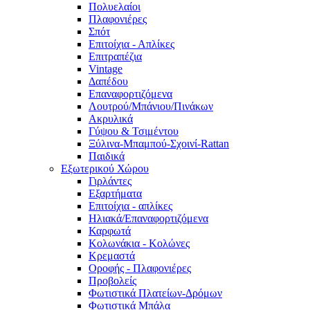
Πολυελαίοι
Πλαφονιέρες
Σπότ
Επιτοίχια - Απλίκες
Επιτραπέζια
Vintage
Δαπέδου
Επαναφορτιζόμενα
Λουτρού/Μπάνιου/Πινάκων
Ακρυλικά
Γύψου & Τσιμέντου
Ξύλινα-Μπαμπού-Σχοινί-Rattan
Παιδικά
Εξωτερικού Χώρου
Γιρλάντες
Εξαρτήματα
Επιτοίχια - απλίκες
Ηλιακά/Επαναφορτιζόμενα
Καρφωτά
Κολωνάκια - Κολώνες
Κρεμαστά
Οροφής - Πλαφονιέρες
Προβολείς
Φωτιστικά Πλατείων-Δρόμων
Φωτιστικά Μπάλα