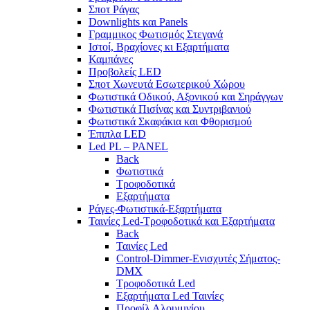
Σποτ Ράγας
Downlights και Panels
Γραμμικος Φωτισμός Στεγανά
Ιστοί, Βραχίονες κι Εξαρτήματα
Καμπάνες
Προβολείς LED
Σποτ Χωνευτά Εσωτερικού Χώρου
Φωτιστικά Οδικού, Αξονικού και Σηράγγων
Φωτιστικά Πισίνας και Συντριβανιού
Φωτιστικά Σκαφάκια και Φθορισμού
Έπιπλα LED
Led PL – PANEL
Back
Φωτιστικά
Τροφοδοτικά
Εξαρτήματα
Ράγες-Φωτιστικά-Εξαρτήματα
Ταινίες Led-Τροφοδοτικά και Εξαρτήματα
Back
Ταινίες Led
Control-Dimmer-Ενισχυτές Σήματος-
DMX
Τροφοδοτικά Led
Εξαρτήματα Led Ταινίες
Προφίλ Αλουμινίου