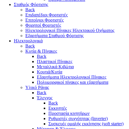
Σταθμός Φόρτισης
Back
Επιδαπέδιοι Φορτιστές
Επιτoίχιοι Φορτιστές
Φορητοί Φορτιστές
Ηλεκτρολογικοί Πίνακες Ηλεκτρικού Οχήματος
Εξαρτήματα Σταθμού Φόρτισης
Ηλεκτρολογικά
Back
Κυτία & Πίνακες
Back
Πλαστικοί Πίνακες
Μεταλλικά Κιβώτια
Κουτιά/Κυτία
Εξαρτήματα Ηλεκτρολογικοί Πίνακες
Πολυμορφικοί πίνακες και εξαρτήματα
Υλικό Ράγας
Back
Έλεγχος
Back
Εκκινητές
Προστασία κινητήρων
Ρυθμιστές συχνότητας (Inverter)
Συσκευές ομαλής εκκίνησης (soft starter)
Μέτρηση & Έλεγχος