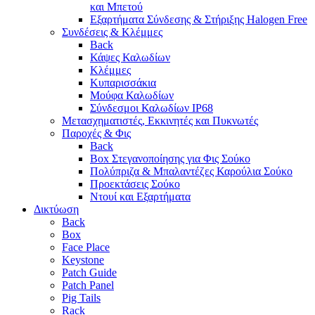
και Μπετού
Εξαρτήματα Σύνδεσης & Στήριξης Halogen Free
Συνδέσεις & Κλέμμες
Back
Κάψες Καλωδίων
Κλέμμες
Κυπαρισσάκια
Μούφα Καλωδίων
Σύνδεσμοι Καλωδίων IP68
Μετασχηματιστές, Εκκινητές και Πυκνωτές
Παροχές & Φις
Back
Box Στεγανοποίησης για Φις Σούκο
Πολύπριζα & Μπαλαντέζες Καρούλια Σούκο
Προεκτάσεις Σούκο
Ντουί και Εξαρτήματα
Δικτύωση
Back
Box
Face Place
Keystone
Patch Guide
Patch Panel
Pig Tails
Rack