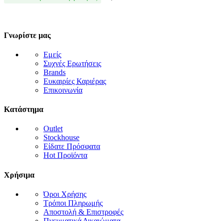
Γνωρίστε μας
Εμείς
Συχνές Ερωτήσεις
Brands
Ευκαιρίες Καριέρας
Επικοινωνία
Κατάστημα
Outlet
Stockhouse
Είδατε Πρόσφατα
Hot Προϊόντα
Χρήσιμα
Όροι Χρήσης
Τρόποι Πληρωμής
Αποστολή & Επιστροφές
Πνευματικά Δικαιώματα