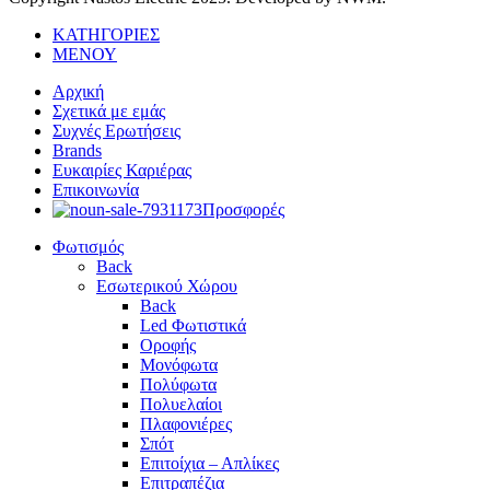
ΚΑΤΗΓΟΡΙΕΣ
ΜΕΝΟΥ
Αρχική
Σχετικά με εμάς
Συχνές Ερωτήσεις
Brands
Ευκαιρίες Καριέρας
Επικοινωνία
Προσφορές
Φωτισμός
Back
Εσωτερικού Χώρου
Back
Led Φωτιστικά
Οροφής
Μονόφωτα
Πολύφωτα
Πολυελαίοι
Πλαφονιέρες
Σπότ
Επιτοίχια – Απλίκες
Επιτραπέζια