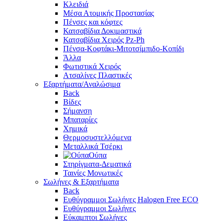
Κλειδιά
Μέσα Ατομικής Προστασίας
Πένσες και κόφτες
Κατσαβίδια Δοκιμαστικά
Κατσαβίδια Χειρός Pz-Ph
Πένσα-Κοφτάκι-Μιτοτσίμπιδο-Κοπίδι
Άλλα
Φωτιστικά Χειρός
Ατσαλίνες Πλαστικές
Εξαρτήματα/Αναλώσιμα
Back
Βίδες
Σήμανση
Μπαταρίες
Χημικά
Θερμοσυστελλόμενα
Μεταλλικά Τσέρκι
Ούπα
Στηρίγματα-Δεματικά
Ταινίες Μονωτικές
Σωλήνες & Εξαρτήματα
Back
Ευθύγραμμοι Σωλήνες Halogen Free ECO
Ευθύγραμμοι Σωλήνες
Εύκαμπτοι Σωλήνες