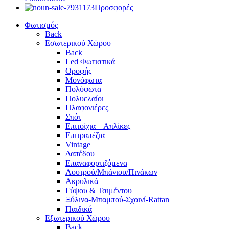
Προσφορές
Φωτισμός
Back
Εσωτερικού Χώρου
Back
Led Φωτιστικά
Οροφής
Μονόφωτα
Πολύφωτα
Πολυελαίοι
Πλαφονιέρες
Σπότ
Επιτοίχια – Απλίκες
Επιτραπέζια
Vintage
Δαπέδου
Επαναφορτιζόμενα
Λουτρού/Μπάνιου/Πινάκων
Ακρυλικά
Γύψου & Τσιμέντου
Ξύλινα-Μπαμπού-Σχοινί-Rattan
Παιδικά
Εξωτερικού Χώρου
Back