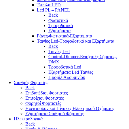
Έπιπλα LED
Led PL – PANEL
Back
Φωτιστικά
Τροφοδοτικά
Εξαρτήματα
Ράγες-Φωτιστικά-Εξαρτήματα
Ταινίες Led-Τροφοδοτικά και Εξαρτήματα
Back
Ταινίες Led
Control-Dimmer-Ενισχυτές Σήματος-
DMX
Τροφοδοτικά Led
Εξαρτήματα Led Ταινίες
Προφίλ Αλουμινίου
Σταθμός Φόρτισης
Back
Επιδαπέδιοι Φορτιστές
Επιτoίχιοι Φορτιστές
Φορητοί Φορτιστές
Ηλεκτρολογικοί Πίνακες Ηλεκτρικού Οχήματος
Εξαρτήματα Σταθμού Φόρτισης
Ηλεκτρολογικά
Back