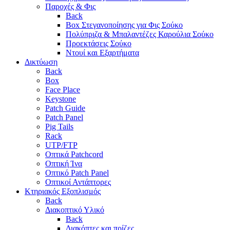
Παροχές & Φις
Back
Box Στεγανοποίησης για Φις Σούκο
Πολύπριζα & Μπαλαντέζες Καρούλια Σούκο
Προεκτάσεις Σούκο
Ντουί και Εξαρτήματα
Δικτύωση
Back
Box
Face Place
Keystone
Patch Guide
Patch Panel
Pig Tails
Rack
UTP/FTP
Οπτικά Patchcord
Οπτική Ίνα
Οπτικό Patch Panel
Οπτικοί Αντάπτορες
Κτηριακός Εξοπλισμός
Back
Διακοπτικό Υλικό
Back
Διακόπτες και πρίζες