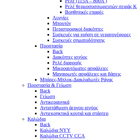
Ρελέ (115A – 800A )
Ρελέ θερμοσυσσωρευτών σειράς Κ
Βοηθητικές επαφές
Λυχνίες
Μπουτόν
Περιστροφικοί διακόπτες
Συσκευές για χρήση σε γερανογέφυρες
Συσκευές σηματοδότησης
Προστασία
Back
Διακόπτες ισχύος
Ρελέ διαρροής
Μικροαυτόματες ασφάλειες
Μαχαιρωτές ασφάλειες και βάσεις
Μπάρες-Μπλοκ-Διακλαδωτές Ράγας
Προστασία & Γείωση
Back
Γείωση
Αντικεραυνικά
Αντιστάθμιση άεργου ισχύος
Αντιεκρηκτικά κουτιά και στάρτερ
Καλώδια
Back
Καλώδια NYY
Καλώδια CCTV CCA