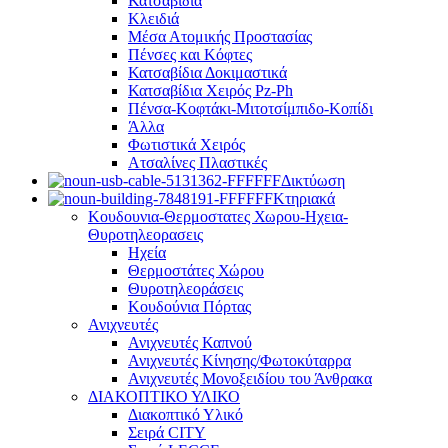
Κατσαβίδια
Κλειδιά
Μέσα Ατομικής Προστασίας
Πένσες και Κόφτες
Κατσαβίδια Δοκιμαστικά
Κατσαβίδια Χειρός Pz-Ph
Πένσα-Κοφτάκι-Μιτοτσίμπιδο-Κοπίδι
Άλλα
Φωτιστικά Χειρός
Ατσαλίνες Πλαστικές
Δικτύωση
Κτηριακά
Κουδουνια-Θερμοστατες Χωρου-Ηχεια-
Θυροτηλεορασεις
Ηχεία
Θερμοστάτες Χώρου
Θυροτηλεοράσεις
Κουδούνια Πόρτας
Ανιχνευτές
Ανιχνευτές Καπνού
Ανιχνευτές Κίνησης/Φωτοκύταρρα
Ανιχνευτές Μονοξειδίου του Άνθρακα
ΔΙΑΚΟΠΤΙΚΟ ΥΛΙΚΟ
Διακοπτικό Υλικό
Σειρά CITY