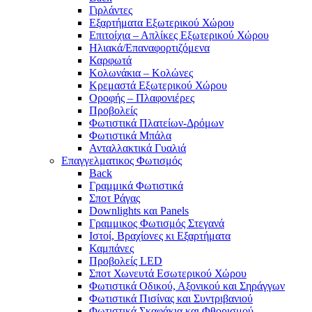
Γιρλάντες
Εξαρτήματα Εξωτερικού Χώρου
Επιτοίχια – Απλίκες Εξωτερικού Χώρου
Ηλιακά/Επαναφορτιζόμενα
Καρφωτά
Κολωνάκια – Κολώνες
Κρεμαστά Εξωτερικού Χώρου
Οροφής – Πλαφονιέρες
Προβολείς
Φωτιστικά Πλατείων-Δρόμων
Φωτιστικά Μπάλα
Ανταλλακτικά Γυαλιά
Επαγγελματικος Φωτισμός
Back
Γραμμικά Φωτιστικά
Σποτ Ράγας
Downlights και Panels
Γραμμικος Φωτισμός Στεγανά
Ιστοί, Βραχίονες κι Εξαρτήματα
Καμπάνες
Προβολείς LED
Σποτ Χωνευτά Εσωτερικού Χώρου
Φωτιστικά Οδικού, Αξονικού και Σηράγγων
Φωτιστικά Πισίνας και Συντριβανιού
Φωτιστικά Σκαφάκια και Φθορισμού