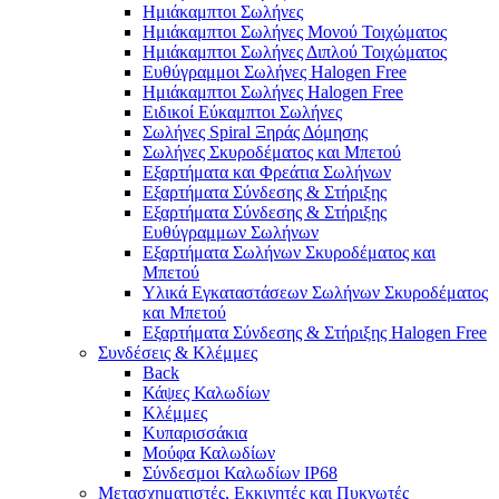
Ημιάκαμπτοι Σωλήνες
Ημιάκαμπτοι Σωλήνες Μονού Τοιχώματος
Ημιάκαμπτοι Σωλήνες Διπλού Τοιχώματος
Ευθύγραμμοι Σωλήνες Halogen Free
Ημιάκαμπτοι Σωλήνες Halogen Free
Ειδικοί Εύκαμπτοι Σωλήνες
Σωλήνες Spiral Ξηράς Δόμησης
Σωλήνες Σκυροδέματος και Μπετού
Εξαρτήματα και Φρεάτια Σωλήνων
Εξαρτήματα Σύνδεσης & Στήριξης
Εξαρτήματα Σύνδεσης & Στήριξης
Ευθύγραμμων Σωλήνων
Εξαρτήματα Σωλήνων Σκυροδέματος και
Μπετού
Υλικά Εγκαταστάσεων Σωλήνων Σκυροδέματος
και Μπετού
Εξαρτήματα Σύνδεσης & Στήριξης Halogen Free
Συνδέσεις & Κλέμμες
Back
Κάψες Καλωδίων
Κλέμμες
Κυπαρισσάκια
Μούφα Καλωδίων
Σύνδεσμοι Καλωδίων IP68
Μετασχηματιστές, Εκκινητές και Πυκνωτές