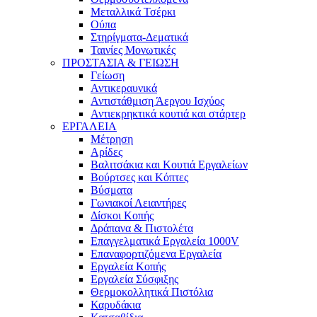
Μεταλλικά Τσέρκι
Ούπα
Στηρίγματα-Δεματικά
Ταινίες Μονωτικές
ΠΡΟΣΤΑΣΙΑ & ΓΕΙΩΣΗ
Γείωση
Αντικεραυνικά
Αντιστάθμιση Άεργου Ισχύος
Αντιεκρηκτικά κουτιά και στάρτερ
ΕΡΓΑΛΕΙΑ
Μέτρηση
Αρίδες
Βαλιτσάκια και Κουτιά Εργαλείων
Βούρτσες και Κόπτες
Βύσματα
Γωνιακοί Λειαντήρες
Δίσκοι Κοπής
Δράπανα & Πιστολέτα
Επαγγελματικά Εργαλεία 1000V
Επαναφορτιζόμενα Εργαλεία
Εργαλεία Κοπής
Εργαλεία Σύσφιξης
Θερμοκολλητικά Πιστόλια
Καρυδάκια