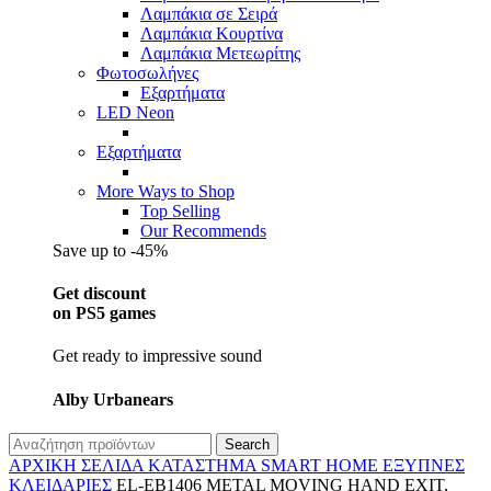
Λαμπάκια σε Σειρά
Λαμπάκια Κουρτίνα
Λαμπάκια Μετεωρίτης
Φωτοσωλήνες
Εξαρτήματα
LED Neon
Εξαρτήματα
More Ways to Shop
Top Selling
Our Recommends
Save up to -45%
Get discount
on PS5 games
Get ready to impressive sound
Alby Urbanears
Search
ΑΡΧΙΚΉ ΣΕΛΊΔΑ
ΚΑΤΆΣΤΗΜΑ
SMART HOME
ΈΞΥΠΝΕΣ
ΚΛΕΙΔΑΡΙΈΣ
EL-EB1406 METAL MOVING HAND EXIT,