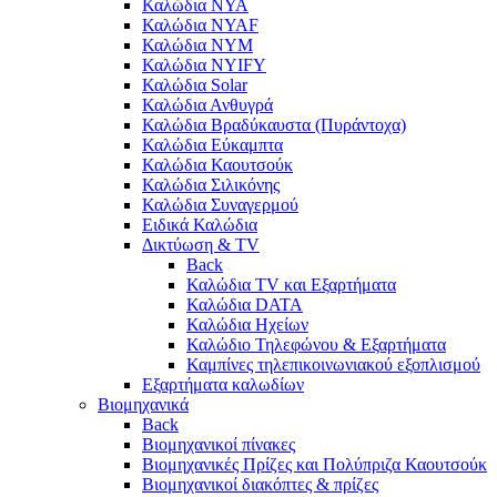
Καλώδια NYA
Καλώδια NYAF
Καλώδια NYΜ
Καλώδια ΝΥΙFY
Καλώδια Solar
Καλώδια Ανθυγρά
Καλώδια Βραδύκαυστα (Πυράντοχα)
Καλώδια Εύκαμπτα
Καλώδια Καουτσούκ
Καλώδια Σιλικόνης
Καλώδια Συναγερμού
Ειδικά Καλώδια
Δικτύωση & TV
Back
Καλώδια TV και Εξαρτήματα
Καλώδια DATA
Καλώδια Ηχείων
Καλώδιο Τηλεφώνου & Εξαρτήματα
Καμπίνες τηλεπικοινωνιακού εξοπλισμού
Eξαρτήματα καλωδίων
Βιομηχανικά
Back
Βιομηχανικοί πίνακες
Βιομηχανικές Πρίζες και Πολύπριζα Καουτσούκ
Βιομηχανικοί διακόπτες & πρίζες