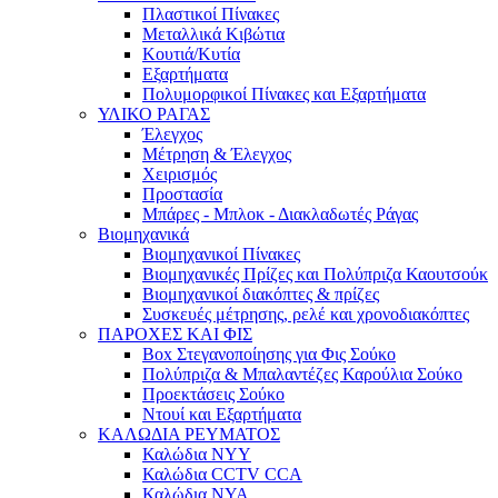
Πλαστικοί Πίνακες
Μεταλλικά Κιβώτια
Κουτιά/Κυτία
Εξαρτήματα
Πολυμορφικοί Πίνακες και Εξαρτήματα
ΥΛΙΚΟ ΡΑΓΑΣ
Έλεγχος
Μέτρηση & Έλεγχος
Χειρισμός
Προστασία
Μπάρες - Μπλοκ - Διακλαδωτές Ράγας
Βιομηχανικά
Βιομηχανικοί Πίνακες
Βιομηχανικές Πρίζες και Πολύπριζα Καουτσούκ
Βιομηχανικοί διακόπτες & πρίζες
Συσκευές μέτρησης, ρελέ και χρονοδιακόπτες
ΠΑΡΟΧΕΣ ΚΑΙ ΦΙΣ
Box Στεγανοποίησης για Φις Σούκο
Πολύπριζα & Μπαλαντέζες Καρούλια Σούκο
Προεκτάσεις Σούκο
Ντουί και Εξαρτήματα
ΚΑΛΩΔΙΑ ΡΕΥΜΑΤΟΣ
Καλώδια NYY
Καλώδια CCTV CCA
Καλώδια NYA