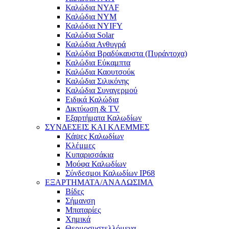
Καλώδια NYAF
Καλώδια NYM
Καλώδια NYIFY
Καλώδια Solar
Καλώδια Ανθυγρά
Καλώδια Βραδύκαυστα (Πυράντοχα)
Καλώδια Εύκαμπτα
Καλώδια Καουτσούκ
Καλώδια Σιλικόνης
Καλώδια Συναγερμού
Ειδικά Καλώδια
Δικτύωση & TV
Εξαρτήματα Καλωδίων
ΣΥΝΔΕΣΕΙΣ ΚΑΙ ΚΛΕΜΜΕΣ
Κάψες Καλωδίων
Κλέμμες
Κυπαρισσάκια
Μούφα Καλωδίων
Σύνδεσμοι Καλωδίων IP68
ΕΞΑΡΤΗΜΑΤΑ/ΑΝΑΛΩΣΙΜΑ
Βίδες
Σήμανση
Μπαταρίες
Χημικά
Θερμοσυστελλόμενα