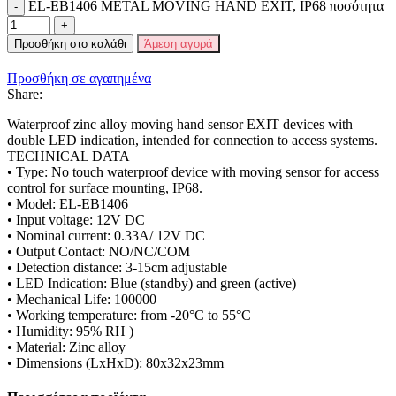
EL-EB1406 METAL MOVING HAND EXIT, IP68 ποσότητα
Προσθήκη στο καλάθι
Άμεση αγορά
Προσθήκη σε αγαπημένα
Share:
Waterproof zinc alloy moving hand sensor EXIT devices with
double LED indication, intended for connection to access systems.
TECHNICAL DATA
• Type: No touch waterproof device with moving sensor for access
control for surface mounting, IP68.
• Model: EL-EB1406
• Input voltage: 12V DC
• Nominal current: 0.33A/ 12V DC
• Output Contact: NO/NC/COM
• Detection distance: 3-15cm adjustable
• LED Indication: Blue (standby) and green (active)
• Mechanical Life: 100000
• Working temperature: from -20°C to 55°C
• Humidity: 95% RH )
• Material: Zinc alloy
• Dimensions (LxHxD): 80x32x23mm