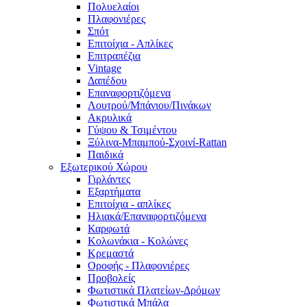
Πολυελαίοι
Πλαφονιέρες
Σπότ
Επιτοίχια - Απλίκες
Επιτραπέζια
Vintage
Δαπέδου
Επαναφορτιζόμενα
Λουτρού/Μπάνιου/Πινάκων
Ακρυλικά
Γύψου & Τσιμέντου
Ξύλινα-Μπαμπού-Σχοινί-Rattan
Παιδικά
Εξωτερικού Χώρου
Γιρλάντες
Εξαρτήματα
Επιτοίχια - απλίκες
Ηλιακά/Επαναφορτιζόμενα
Καρφωτά
Κολωνάκια - Κολώνες
Κρεμαστά
Οροφής - Πλαφονιέρες
Προβολείς
Φωτιστικά Πλατείων-Δρόμων
Φωτιστικά Μπάλα