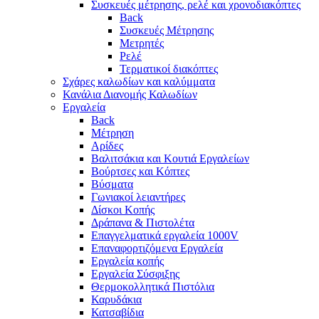
Συσκευές μέτρησης, ρελέ και χρονοδιακόπτες
Back
Συσκευές Μέτρησης
Μετρητές
Ρελέ
Τερματικοί διακόπτες
Σχάρες καλωδίων και καλύμματα
Κανάλια Διανομής Καλωδίων
Εργαλεία
Back
Μέτρηση
Αρίδες
Βαλιτσάκια και Κουτιά Εργαλείων
Βούρτσες και Κόπτες
Βύσματα
Γωνιακοί λειαντήρες
Δίσκοι Κοπής
Δράπανα & Πιστολέτα
Επαγγελματικά εργαλεία 1000V
Επαναφορτιζόμενα Εργαλεία
Εργαλεία κοπής
Εργαλεία Σύσφιξης
Θερμοκολλητικά Πιστόλια
Καρυδάκια
Κατσαβίδια