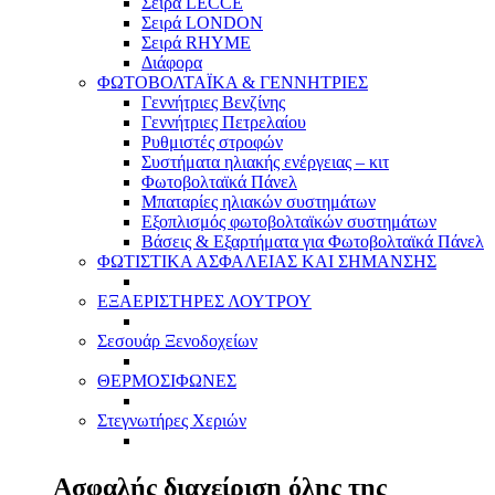
Σειρά LECCE
Σειρά LONDON
Σειρά RHYME
Διάφορα
ΦΩΤΟΒΟΛΤΑΪΚΑ & ΓΕΝΝΗΤΡΙΕΣ
Γεννήτριες Βενζίνης
Γεννήτριες Πετρελαίου
Ρυθμιστές στροφών
Συστήματα ηλιακής ενέργειας – κιτ
Φωτοβολταϊκά Πάνελ
Μπαταρίες ηλιακών συστημάτων
Εξοπλισμός φωτοβολταϊκών συστημάτων
Βάσεις & Εξαρτήματα για Φωτοβολταϊκά Πάνελ
ΦΩΤΙΣΤΙΚΑ ΑΣΦΑΛΕΙΑΣ ΚΑΙ ΣΗΜΑΝΣΗΣ
ΕΞΑΕΡΙΣΤΗΡΕΣ ΛΟΥΤΡΟΥ
Σεσουάρ Ξενοδοχείων
ΘΕΡΜΟΣΙΦΩΝΕΣ
Στεγνωτήρες Χεριών
Ασφαλής διαχείριση όλης της