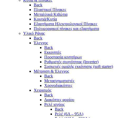
Κυτία & Πίνακες
Back
Πλαστικοί Πίνακες
Μεταλλικά Κιβώτια
Κουτιά/Κυτία
Εξαρτήματα Ηλεκτρολογικοί Πίνακες
Πολυμορφικοί πίνακες και εξαρτήματα
Υλικό Ράγας
Back
Έλεγχος
Back
Εκκινητές
Προστασία κινητήρων
Ρυθμιστές συχνότητας (Inverter)
Συσκευές ομαλής εκκίνησης (soft starter)
Μέτρηση & Έλεγχος
Back
Μετασχηματιστές
Χρονοδιακόπτες
Χειρισμός
Back
Διακόπτες φορίου
Ρελέ ισχύος
Back
Ρελέ (6A – 95A)