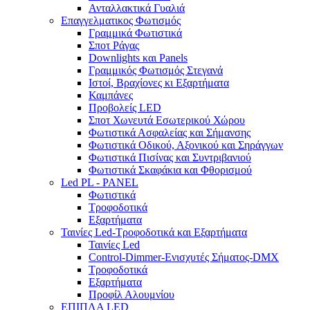
Ανταλλακτικά Γυαλιά
Επαγγελματικος Φωτισμός
Γραμμικά Φωτιστικά
Σποτ Ράγας
Downlights και Panels
Γραμμικός Φωτισμός Στεγανά
Ιστοί, Βραχίονες κι Εξαρτήματα
Καμπάνες
Προβολείς LED
Σποτ Χωνευτά Εσωτερικού Χώρου
Φωτιστικά Ασφαλείας και Σήμανσης
Φωτιστικά Οδικού, Αξονικού και Σηράγγων
Φωτιστικά Πισίνας και Συντριβανιού
Φωτιστικά Σκαφάκια και Φθορισμού
Led PL - PANEL
Φωτιστικά
Τροφοδοτικά
Εξαρτήματα
Ταινίες Led-Τροφοδοτικά και Εξαρτήματα
Ταινίες Led
Control-Dimmer-Ενισχυτές Σήματος-DMX
Τροφοδοτικά
Εξαρτήματα
Προφίλ Αλουμνίου
ΕΠΙΠΛΑ LED