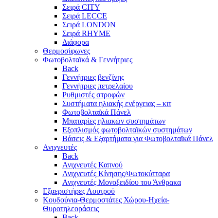
Σειρά CITY
Σειρά LECCE
Σειρά LONDON
Σειρά RHYME
Διάφορα
Θερμοσίφωνες
Φωτοβολταϊκά & Γεννήτριες
Back
Γεννήτριες βενζίνης
Γεννήτριες πετρελαίου
Ρυθμιστές στροφών
Συστήματα ηλιακής ενέργειας – κιτ
Φωτοβολταϊκά Πάνελ
Μπαταρίες ηλιακών συστημάτων
Εξοπλισμός φωτοβολταϊκών συστημάτων
Βάσεις & Εξαρτήματα για Φωτοβολταϊκά Πάνελ
Ανιχνευτές
Back
Ανιχνευτές Καπνού
Ανιχνευτές Κίνησης/Φωτοκύτταρα
Ανιχνευτές Μονοξειδίου του Άνθρακα
Εξαεριστήρες Λουτρού
Κουδούνια-Θερμοστάτες Χώρου-Ηχεία-
Θυροτηλεοράσεις
Back