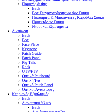
Παροχές & Φις
Back
Box Στεγανοποίησης για Φις Σούκο
Πολύπριζα & Μπαλαντέζες Καρούλια Σούκο
Προεκτάσεις Σούκο
Ντουί και Εξαρτήματα
Δικτύωση
Back
Box
Face Place
Keystone
Patch Guide
Patch Panel
Pig Tails
Rack
UTP/FTP
Οπτικά Patchcord
Οπτική Ίνα
Οπτικό Patch Panel
Οπτικοί Αντάπτορες
Κτηριακός Εξοπλισμός
Back
Διακοπτικό Υλικό
Back
Διακόπτες και πρίζες