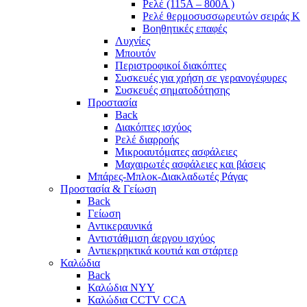
Ρελέ (115A – 800A )
Ρελέ θερμοσυσσωρευτών σειράς Κ
Βοηθητικές επαφές
Λυχνίες
Μπουτόν
Περιστροφικοί διακόπτες
Συσκευές για χρήση σε γερανογέφυρες
Συσκευές σηματοδότησης
Προστασία
Back
Διακόπτες ισχύος
Ρελέ διαρροής
Μικροαυτόματες ασφάλειες
Μαχαιρωτές ασφάλειες και βάσεις
Μπάρες-Μπλοκ-Διακλαδωτές Ράγας
Προστασία & Γείωση
Back
Γείωση
Αντικεραυνικά
Αντιστάθμιση άεργου ισχύος
Αντιεκρηκτικά κουτιά και στάρτερ
Καλώδια
Back
Καλώδια NYY
Καλώδια CCTV CCA