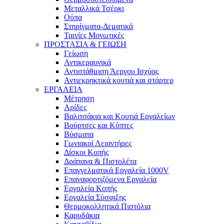
Μεταλλικά Τσέρκι
Ούπα
Στηρίγματα-Δεματικά
Ταινίες Μονωτικές
ΠΡΟΣΤΑΣΙΑ & ΓΕΙΩΣΗ
Γείωση
Αντικεραυνικά
Αντιστάθμιση Άεργου Ισχύος
Αντιεκρηκτικά κουτιά και στάρτερ
ΕΡΓΑΛΕΙΑ
Μέτρηση
Αρίδες
Βαλιτσάκια και Κουτιά Εργαλείων
Βούρτσες και Κόπτες
Βύσματα
Γωνιακοί Λειαντήρες
Δίσκοι Κοπής
Δράπανα & Πιστολέτα
Επαγγελματικά Εργαλεία 1000V
Επαναφορτιζόμενα Εργαλεία
Εργαλεία Κοπής
Εργαλεία Σύσφιξης
Θερμοκολλητικά Πιστόλια
Καρυδάκια