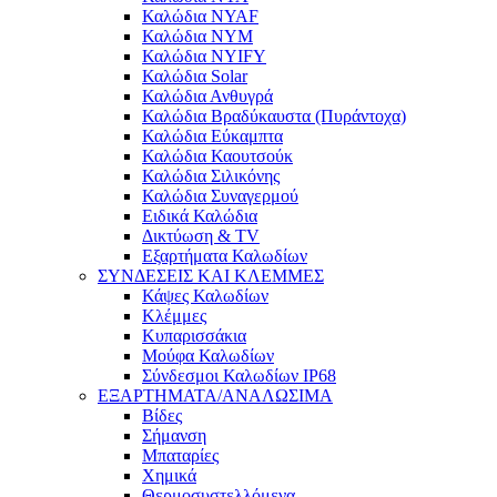
Καλώδια NYAF
Καλώδια NYM
Καλώδια NYIFY
Καλώδια Solar
Καλώδια Ανθυγρά
Καλώδια Βραδύκαυστα (Πυράντοχα)
Καλώδια Εύκαμπτα
Καλώδια Καουτσούκ
Καλώδια Σιλικόνης
Καλώδια Συναγερμού
Ειδικά Καλώδια
Δικτύωση & TV
Εξαρτήματα Καλωδίων
ΣΥΝΔΕΣΕΙΣ ΚΑΙ ΚΛΕΜΜΕΣ
Κάψες Καλωδίων
Κλέμμες
Κυπαρισσάκια
Μούφα Καλωδίων
Σύνδεσμοι Καλωδίων IP68
ΕΞΑΡΤΗΜΑΤΑ/ΑΝΑΛΩΣΙΜΑ
Βίδες
Σήμανση
Μπαταρίες
Χημικά
Θερμοσυστελλόμενα