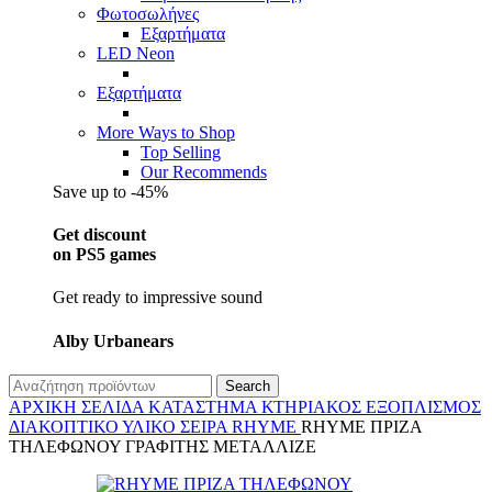
Φωτοσωλήνες
Εξαρτήματα
LED Neon
Εξαρτήματα
More Ways to Shop
Top Selling
Our Recommends
Save up to -45%
Get discount
on PS5 games
Get ready to impressive sound
Alby Urbanears
Search
ΑΡΧΙΚΉ ΣΕΛΊΔΑ
ΚΑΤΆΣΤΗΜΑ
ΚΤΗΡΙΑΚΌΣ ΕΞΟΠΛΙΣΜΌΣ
ΔΙΑΚΟΠΤΙΚΌ ΥΛΙΚΌ
ΣΕΙΡΆ RHYME
RHYME ΠΡΙΖΑ
ΤΗΛΕΦΩΝΟΥ ΓΡΑΦΙΤΗΣ ΜΕΤΑΛΛΙΖΕ