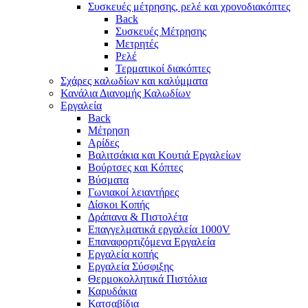
Συσκευές μέτρησης, ρελέ και χρονοδιακόπτες
Back
Συσκευές Μέτρησης
Μετρητές
Ρελέ
Τερματικοί διακόπτες
Σχάρες καλωδίων και καλύμματα
Κανάλια Διανομής Καλωδίων
Εργαλεία
Back
Μέτρηση
Αρίδες
Βαλιτσάκια και Κουτιά Εργαλείων
Βούρτσες και Κόπτες
Βύσματα
Γωνιακοί λειαντήρες
Δίσκοι Κοπής
Δράπανα & Πιστολέτα
Επαγγελματικά εργαλεία 1000V
Επαναφορτιζόμενα Εργαλεία
Εργαλεία κοπής
Εργαλεία Σύσφιξης
Θερμοκολλητικά Πιστόλια
Καρυδάκια
Κατσαβίδια