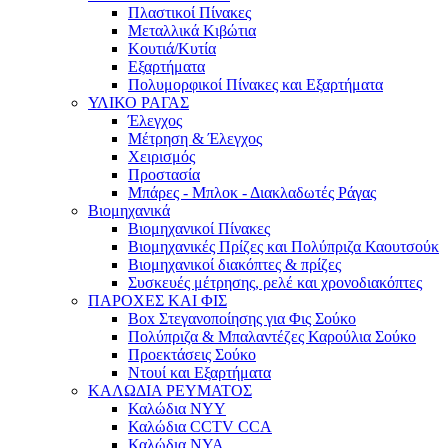
Πλαστικοί Πίνακες
Μεταλλικά Κιβώτια
Κουτιά/Κυτία
Εξαρτήματα
Πολυμορφικοί Πίνακες και Εξαρτήματα
ΥΛΙΚΟ ΡΑΓΑΣ
Έλεγχος
Μέτρηση & Έλεγχος
Χειρισμός
Προστασία
Μπάρες - Μπλοκ - Διακλαδωτές Ράγας
Βιομηχανικά
Βιομηχανικοί Πίνακες
Βιομηχανικές Πρίζες και Πολύπριζα Καουτσούκ
Βιομηχανικοί διακόπτες & πρίζες
Συσκευές μέτρησης, ρελέ και χρονοδιακόπτες
ΠΑΡΟΧΕΣ ΚΑΙ ΦΙΣ
Box Στεγανοποίησης για Φις Σούκο
Πολύπριζα & Μπαλαντέζες Καρούλια Σούκο
Προεκτάσεις Σούκο
Ντουί και Εξαρτήματα
ΚΑΛΩΔΙΑ ΡΕΥΜΑΤΟΣ
Καλώδια NYY
Καλώδια CCTV CCA
Καλώδια NYA