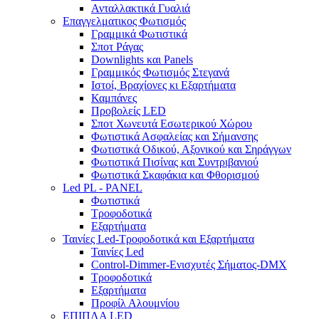
Ανταλλακτικά Γυαλιά
Επαγγελματικος Φωτισμός
Γραμμικά Φωτιστικά
Σποτ Ράγας
Downlights και Panels
Γραμμικός Φωτισμός Στεγανά
Ιστοί, Βραχίονες κι Εξαρτήματα
Καμπάνες
Προβολείς LED
Σποτ Χωνευτά Εσωτερικού Χώρου
Φωτιστικά Ασφαλείας και Σήμανσης
Φωτιστικά Οδικού, Αξονικού και Σηράγγων
Φωτιστικά Πισίνας και Συντριβανιού
Φωτιστικά Σκαφάκια και Φθορισμού
Led PL - PANEL
Φωτιστικά
Τροφοδοτικά
Εξαρτήματα
Ταινίες Led-Τροφοδοτικά και Εξαρτήματα
Ταινίες Led
Control-Dimmer-Ενισχυτές Σήματος-DMX
Τροφοδοτικά
Εξαρτήματα
Προφίλ Αλουμνίου
ΕΠΙΠΛΑ LED