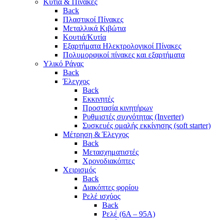
Κυτία & Πίνακες
Back
Πλαστικοί Πίνακες
Μεταλλικά Κιβώτια
Κουτιά/Κυτία
Εξαρτήματα Ηλεκτρολογικοί Πίνακες
Πολυμορφικοί πίνακες και εξαρτήματα
Υλικό Ράγας
Back
Έλεγχος
Back
Εκκινητές
Προστασία κινητήρων
Ρυθμιστές συχνότητας (Inverter)
Συσκευές ομαλής εκκίνησης (soft starter)
Μέτρηση & Έλεγχος
Back
Μετασχηματιστές
Χρονοδιακόπτες
Χειρισμός
Back
Διακόπτες φορίου
Ρελέ ισχύος
Back
Ρελέ (6A – 95A)