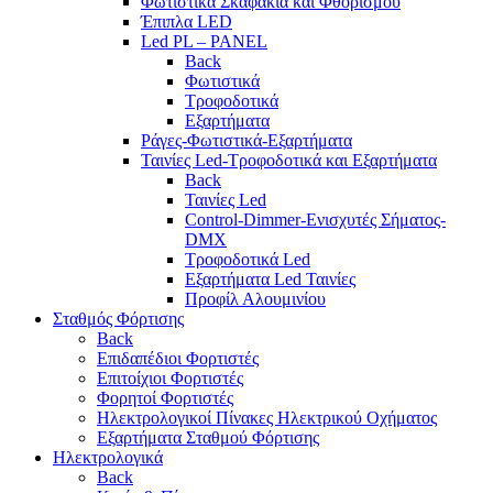
Φωτιστικά Σκαφάκια και Φθορισμού
Έπιπλα LED
Led PL – PANEL
Back
Φωτιστικά
Τροφοδοτικά
Εξαρτήματα
Ράγες-Φωτιστικά-Εξαρτήματα
Ταινίες Led-Τροφοδοτικά και Εξαρτήματα
Back
Ταινίες Led
Control-Dimmer-Ενισχυτές Σήματος-
DMX
Τροφοδοτικά Led
Εξαρτήματα Led Ταινίες
Προφίλ Αλουμινίου
Σταθμός Φόρτισης
Back
Επιδαπέδιοι Φορτιστές
Επιτoίχιοι Φορτιστές
Φορητοί Φορτιστές
Ηλεκτρολογικοί Πίνακες Ηλεκτρικού Οχήματος
Εξαρτήματα Σταθμού Φόρτισης
Ηλεκτρολογικά
Back