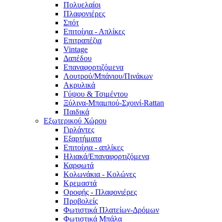
Πολυελαίοι
Πλαφονιέρες
Σπότ
Επιτοίχια - Απλίκες
Επιτραπέζια
Vintage
Δαπέδου
Επαναφορτιζόμενα
Λουτρού/Μπάνιου/Πινάκων
Ακρυλικά
Γύψου & Τσιμέντου
Ξύλινα-Μπαμπού-Σχοινί-Rattan
Παιδικά
Εξωτερικού Χώρου
Γιρλάντες
Εξαρτήματα
Επιτοίχια - απλίκες
Ηλιακά/Επαναφορτιζόμενα
Καρφωτά
Κολωνάκια - Κολώνες
Κρεμαστά
Οροφής - Πλαφονιέρες
Προβολείς
Φωτιστικά Πλατείων-Δρόμων
Φωτιστικά Μπάλα