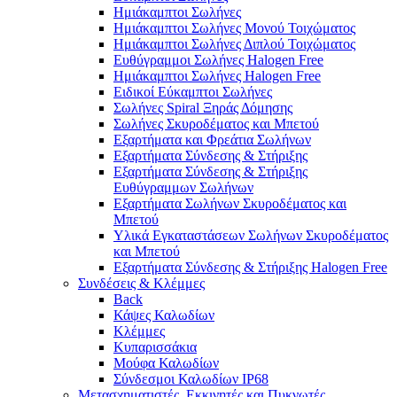
Ημιάκαμπτοι Σωλήνες
Ημιάκαμπτοι Σωλήνες Μονού Τοιχώματος
Ημιάκαμπτοι Σωλήνες Διπλού Τοιχώματος
Ευθύγραμμοι Σωλήνες Halogen Free
Ημιάκαμπτοι Σωλήνες Halogen Free
Ειδικοί Εύκαμπτοι Σωλήνες
Σωλήνες Spiral Ξηράς Δόμησης
Σωλήνες Σκυροδέματος και Μπετού
Εξαρτήματα και Φρεάτια Σωλήνων
Εξαρτήματα Σύνδεσης & Στήριξης
Εξαρτήματα Σύνδεσης & Στήριξης
Ευθύγραμμων Σωλήνων
Εξαρτήματα Σωλήνων Σκυροδέματος και
Μπετού
Υλικά Εγκαταστάσεων Σωλήνων Σκυροδέματος
και Μπετού
Εξαρτήματα Σύνδεσης & Στήριξης Halogen Free
Συνδέσεις & Κλέμμες
Back
Κάψες Καλωδίων
Κλέμμες
Κυπαρισσάκια
Μούφα Καλωδίων
Σύνδεσμοι Καλωδίων IP68
Μετασχηματιστές, Εκκινητές και Πυκνωτές