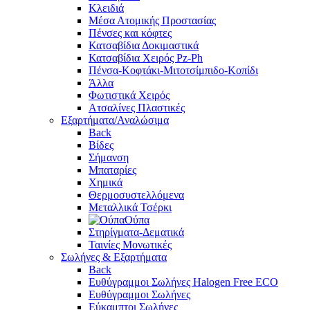
Κλειδιά
Μέσα Ατομικής Προστασίας
Πένσες και κόφτες
Κατσαβίδια Δοκιμαστικά
Κατσαβίδια Χειρός Pz-Ph
Πένσα-Κοφτάκι-Μιτοτσίμπιδο-Κοπίδι
Άλλα
Φωτιστικά Χειρός
Ατσαλίνες Πλαστικές
Εξαρτήματα/Αναλώσιμα
Back
Βίδες
Σήμανση
Μπαταρίες
Χημικά
Θερμοσυστελλόμενα
Μεταλλικά Τσέρκι
Ούπα
Στηρίγματα-Δεματικά
Ταινίες Μονωτικές
Σωλήνες & Εξαρτήματα
Back
Ευθύγραμμοι Σωλήνες Halogen Free ECO
Ευθύγραμμοι Σωλήνες
Εύκαμπτοι Σωλήνες