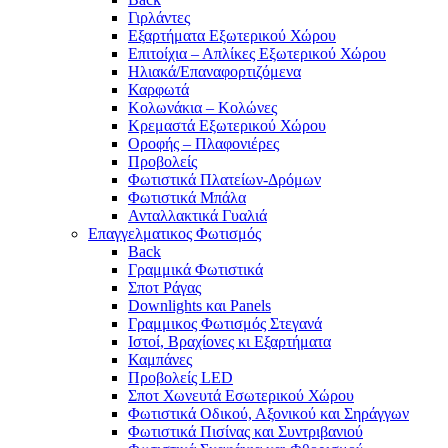
Γιρλάντες
Εξαρτήματα Εξωτερικού Χώρου
Επιτοίχια – Απλίκες Εξωτερικού Χώρου
Ηλιακά/Επαναφορτιζόμενα
Καρφωτά
Κολωνάκια – Κολώνες
Κρεμαστά Εξωτερικού Χώρου
Οροφής – Πλαφονιέρες
Προβολείς
Φωτιστικά Πλατείων-Δρόμων
Φωτιστικά Μπάλα
Ανταλλακτικά Γυαλιά
Επαγγελματικος Φωτισμός
Back
Γραμμικά Φωτιστικά
Σποτ Ράγας
Downlights και Panels
Γραμμικος Φωτισμός Στεγανά
Ιστοί, Βραχίονες κι Εξαρτήματα
Καμπάνες
Προβολείς LED
Σποτ Χωνευτά Εσωτερικού Χώρου
Φωτιστικά Οδικού, Αξονικού και Σηράγγων
Φωτιστικά Πισίνας και Συντριβανιού