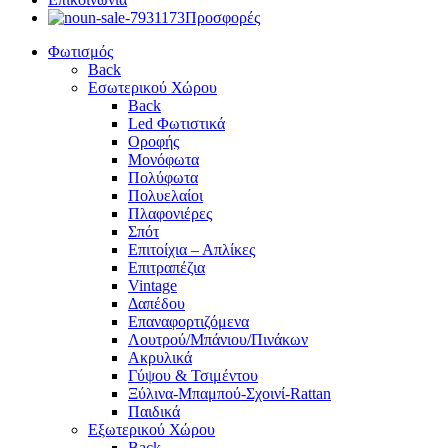
Προσφορές
Φωτισμός
Back
Εσωτερικού Χώρου
Back
Led Φωτιστικά
Οροφής
Μονόφωτα
Πολύφωτα
Πολυελαίοι
Πλαφονιέρες
Σπότ
Επιτοίχια – Απλίκες
Επιτραπέζια
Vintage
Δαπέδου
Επαναφορτιζόμενα
Λουτρού/Μπάνιου/Πινάκων
Ακρυλικά
Γύψου & Τσιμέντου
Ξύλινα-Μπαμπού-Σχοινί-Rattan
Παιδικά
Εξωτερικού Χώρου
Back