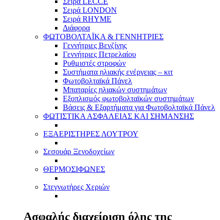
Σειρά LECCE
Σειρά LONDON
Σειρά RHYME
Διάφορα
ΦΩΤΟΒΟΛΤΑΪΚΑ & ΓΕΝΝΗΤΡΙΕΣ
Γεννήτριες Βενζίνης
Γεννήτριες Πετρελαίου
Ρυθμιστές στροφών
Συστήματα ηλιακής ενέργειας – κιτ
Φωτοβολταϊκά Πάνελ
Μπαταρίες ηλιακών συστημάτων
Εξοπλισμός φωτοβολταϊκών συστημάτων
Βάσεις & Εξαρτήματα για Φωτοβολταϊκά Πάνελ
ΦΩΤΙΣΤΙΚΑ ΑΣΦΑΛΕΙΑΣ ΚΑΙ ΣΗΜΑΝΣΗΣ
ΕΞΑΕΡΙΣΤΗΡΕΣ ΛΟΥΤΡΟΥ
Σεσουάρ Ξενοδοχείων
ΘΕΡΜΟΣΙΦΩΝΕΣ
Στεγνωτήρες Χεριών
Ασφαλής διαχείριση όλης της