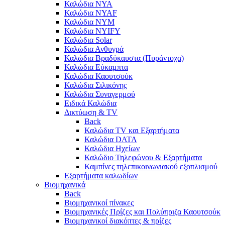
Καλώδια NYA
Καλώδια NYAF
Καλώδια NYΜ
Καλώδια ΝΥΙFY
Καλώδια Solar
Καλώδια Ανθυγρά
Καλώδια Βραδύκαυστα (Πυράντοχα)
Καλώδια Εύκαμπτα
Καλώδια Καουτσούκ
Καλώδια Σιλικόνης
Καλώδια Συναγερμού
Ειδικά Καλώδια
Δικτύωση & TV
Back
Καλώδια TV και Εξαρτήματα
Καλώδια DATA
Καλώδια Ηχείων
Καλώδιο Τηλεφώνου & Εξαρτήματα
Καμπίνες τηλεπικοινωνιακού εξοπλισμού
Eξαρτήματα καλωδίων
Βιομηχανικά
Back
Βιομηχανικοί πίνακες
Βιομηχανικές Πρίζες και Πολύπριζα Καουτσούκ
Βιομηχανικοί διακόπτες & πρίζες