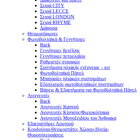
Σειρά CITY
Σειρά LECCE
Σειρά LONDON
Σειρά RHYME
Διάφορα
Θερμοσίφωνες
Φωτοβολταϊκά & Γεννήτριες
Back
Γεννήτριες βενζίνης
Γεννήτριες πετρελαίου
Ρυθμιστές στροφών
Συστήματα ηλιακής ενέργειας – κιτ
Φωτοβολταϊκά Πάνελ
Μπαταρίες ηλιακών συστημάτων
Εξοπλισμός φωτοβολταϊκών συστημάτων
Βάσεις & Εξαρτήματα για Φωτοβολταϊκά Πάνελ
Ανιχνευτές
Back
Ανιχνευτές Καπνού
Ανιχνευτές Κίνησης/Φωτοκύτταρα
Ανιχνευτές Μονοξειδίου του Άνθρακα
Εξαεριστήρες Λουτρού
Κουδούνια-Θερμοστάτες Χώρου-Ηχεία-
Θυροτηλεοράσεις