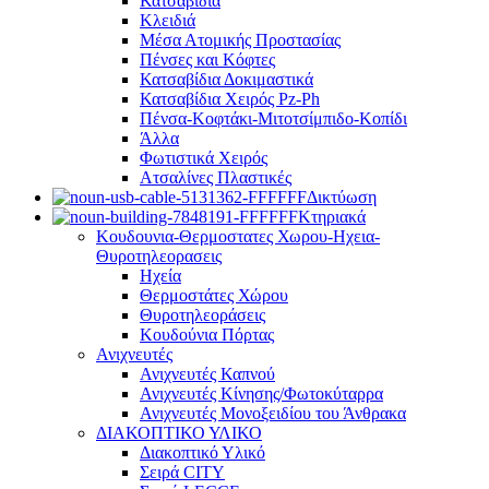
Κατσαβίδια
Κλειδιά
Μέσα Ατομικής Προστασίας
Πένσες και Κόφτες
Κατσαβίδια Δοκιμαστικά
Κατσαβίδια Χειρός Pz-Ph
Πένσα-Κοφτάκι-Μιτοτσίμπιδο-Κοπίδι
Άλλα
Φωτιστικά Χειρός
Ατσαλίνες Πλαστικές
Δικτύωση
Κτηριακά
Κουδουνια-Θερμοστατες Χωρου-Ηχεια-
Θυροτηλεορασεις
Ηχεία
Θερμοστάτες Χώρου
Θυροτηλεοράσεις
Κουδούνια Πόρτας
Ανιχνευτές
Ανιχνευτές Καπνού
Ανιχνευτές Κίνησης/Φωτοκύταρρα
Ανιχνευτές Μονοξειδίου του Άνθρακα
ΔΙΑΚΟΠΤΙΚΟ ΥΛΙΚΟ
Διακοπτικό Υλικό
Σειρά CITY