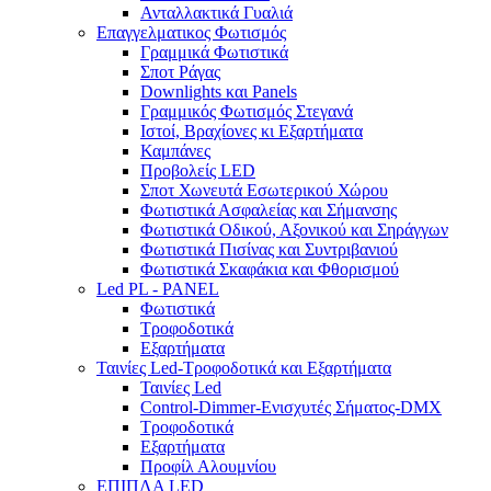
Ανταλλακτικά Γυαλιά
Επαγγελματικος Φωτισμός
Γραμμικά Φωτιστικά
Σποτ Ράγας
Downlights και Panels
Γραμμικός Φωτισμός Στεγανά
Ιστοί, Βραχίονες κι Εξαρτήματα
Καμπάνες
Προβολείς LED
Σποτ Χωνευτά Εσωτερικού Χώρου
Φωτιστικά Ασφαλείας και Σήμανσης
Φωτιστικά Οδικού, Αξονικού και Σηράγγων
Φωτιστικά Πισίνας και Συντριβανιού
Φωτιστικά Σκαφάκια και Φθορισμού
Led PL - PANEL
Φωτιστικά
Τροφοδοτικά
Εξαρτήματα
Ταινίες Led-Τροφοδοτικά και Εξαρτήματα
Ταινίες Led
Control-Dimmer-Ενισχυτές Σήματος-DMX
Τροφοδοτικά
Εξαρτήματα
Προφίλ Αλουμνίου
ΕΠΙΠΛΑ LED