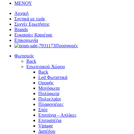
ΜΕΝΟΥ
Αρχική
Σχετικά με εμάς
Συχνές Ερωτήσεις
Brands
Ευκαιρίες Καριέρας
Επικοινωνία
Προσφορές
Φωτισμός
Back
Εσωτερικού Χώρου
Back
Led Φωτιστικά
Οροφής
Μονόφωτα
Πολύφωτα
Πολυελαίοι
Πλαφονιέρες
Σπότ
Επιτοίχια – Απλίκες
Επιτραπέζια
Vintage
Δαπέδου