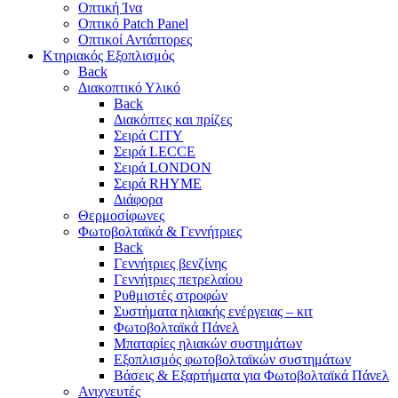
Οπτική Ίνα
Οπτικό Patch Panel
Οπτικοί Αντάπτορες
Κτηριακός Εξοπλισμός
Back
Διακοπτικό Υλικό
Back
Διακόπτες και πρίζες
Σειρά CITY
Σειρά LECCE
Σειρά LONDON
Σειρά RHYME
Διάφορα
Θερμοσίφωνες
Φωτοβολταϊκά & Γεννήτριες
Back
Γεννήτριες βενζίνης
Γεννήτριες πετρελαίου
Ρυθμιστές στροφών
Συστήματα ηλιακής ενέργειας – κιτ
Φωτοβολταϊκά Πάνελ
Μπαταρίες ηλιακών συστημάτων
Εξοπλισμός φωτοβολταϊκών συστημάτων
Βάσεις & Εξαρτήματα για Φωτοβολταϊκά Πάνελ
Ανιχνευτές