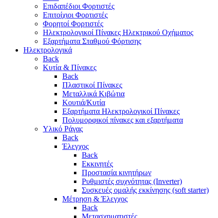
Επιδαπέδιοι Φορτιστές
Επιτoίχιοι Φορτιστές
Φορητοί Φορτιστές
Ηλεκτρολογικοί Πίνακες Ηλεκτρικού Οχήματος
Εξαρτήματα Σταθμού Φόρτισης
Ηλεκτρολογικά
Back
Κυτία & Πίνακες
Back
Πλαστικοί Πίνακες
Μεταλλικά Κιβώτια
Κουτιά/Κυτία
Εξαρτήματα Ηλεκτρολογικοί Πίνακες
Πολυμορφικοί πίνακες και εξαρτήματα
Υλικό Ράγας
Back
Έλεγχος
Back
Εκκινητές
Προστασία κινητήρων
Ρυθμιστές συχνότητας (Inverter)
Συσκευές ομαλής εκκίνησης (soft starter)
Μέτρηση & Έλεγχος
Back
Μετασχηματιστές