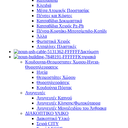
Κατσαβίδια
Κλειδιά
Μέσα Ατομικής Προστασίας
Πένσες και Κόφτες
Κατσαβίδια Δοκιμαστικά
Κατσαβίδια Χειρός Pz-Ph
Πένσα-Κοφτάκι-Μιτοτσίμπιδο-Κοπίδι
Άλλα
Φωτιστικά Χειρός
Ατσαλίνες Πλαστικές
Δικτύωση
Κτηριακά
Κουδουνια-Θερμοστατες Χωρου-Ηχεια-
Θυροτηλεορασεις
Ηχεία
Θερμοστάτες Χώρου
Θυροτηλεοράσεις
Κουδούνια Πόρτας
Ανιχνευτές
Ανιχνευτές Καπνού
Ανιχνευτές Κίνησης/Φωτοκύταρρα
Ανιχνευτές Μονοξειδίου του Άνθρακα
ΔΙΑΚΟΠΤΙΚΟ ΥΛΙΚΟ
Διακοπτικό Υλικό
Σειρά CITY