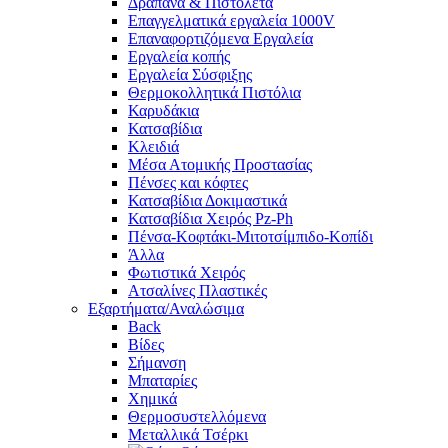
Δράπανα & Πιστολέτα
Επαγγελματικά εργαλεία 1000V
Επαναφορτιζόμενα Εργαλεία
Εργαλεία κοπής
Εργαλεία Σύσφιξης
Θερμοκολλητικά Πιστόλια
Καρυδάκια
Κατσαβίδια
Κλειδιά
Μέσα Ατομικής Προστασίας
Πένσες και κόφτες
Κατσαβίδια Δοκιμαστικά
Κατσαβίδια Χειρός Pz-Ph
Πένσα-Κοφτάκι-Μιτοτσίμπιδο-Κοπίδι
Άλλα
Φωτιστικά Χειρός
Ατσαλίνες Πλαστικές
Εξαρτήματα/Αναλώσιμα
Back
Βίδες
Σήμανση
Μπαταρίες
Χημικά
Θερμοσυστελλόμενα
Μεταλλικά Τσέρκι