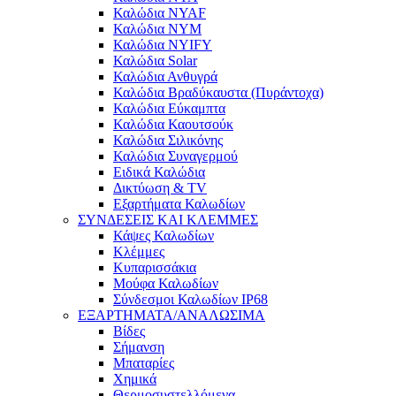
Καλώδια NYAF
Καλώδια NYM
Καλώδια NYIFY
Καλώδια Solar
Καλώδια Ανθυγρά
Καλώδια Βραδύκαυστα (Πυράντοχα)
Καλώδια Εύκαμπτα
Καλώδια Καουτσούκ
Καλώδια Σιλικόνης
Καλώδια Συναγερμού
Ειδικά Καλώδια
Δικτύωση & TV
Εξαρτήματα Καλωδίων
ΣΥΝΔΕΣΕΙΣ ΚΑΙ ΚΛΕΜΜΕΣ
Κάψες Καλωδίων
Κλέμμες
Κυπαρισσάκια
Μούφα Καλωδίων
Σύνδεσμοι Καλωδίων IP68
ΕΞΑΡΤΗΜΑΤΑ/ΑΝΑΛΩΣΙΜΑ
Βίδες
Σήμανση
Μπαταρίες
Χημικά
Θερμοσυστελλόμενα