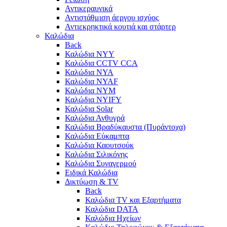
Αντικεραυνικά
Αντιστάθμιση άεργου ισχύος
Αντιεκρηκτικά κουτιά και στάρτερ
Καλώδια
Back
Καλώδια NYY
Καλώδια CCTV CCA
Καλώδια NYA
Καλώδια NYAF
Καλώδια NYΜ
Καλώδια ΝΥΙFY
Καλώδια Solar
Καλώδια Ανθυγρά
Καλώδια Βραδύκαυστα (Πυράντοχα)
Καλώδια Εύκαμπτα
Καλώδια Καουτσούκ
Καλώδια Σιλικόνης
Καλώδια Συναγερμού
Ειδικά Καλώδια
Δικτύωση & TV
Back
Καλώδια TV και Εξαρτήματα
Καλώδια DATA
Καλώδια Ηχείων