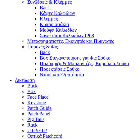
Συνδέσεις & Κλέμμες
Back
Κάψες Καλωδίων
Κλέμμες
Κυπαρισσάκια
Μούφα Καλωδίων
Σύνδεσμοι Καλωδίων IP68
Μετασχηματιστές, Εκκινητές και Πυκνωτές
Παροχές & Φις
Back
Box Στεγανοποίησης για Φις Σούκο
Πολύπριζα & Μπαλαντέζες Καρούλια Σούκο
Προεκτάσεις Σούκο
Ντουί και Εξαρτήματα
Δικτύωση
Back
Box
Face Place
Keystone
Patch Guide
Patch Panel
Pig Tails
Rack
UTP/FTP
Οπτικά Patchcord