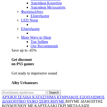
Λαμπάκια Κουρτίνα
Λαμπάκια Μετεωρίτης
Φωτοσωλήνες
Εξαρτήματα
LED Neon
Εξαρτήματα
More Ways to Shop
Top Selling
Our Recommends
Save up to -45%
Get discount
on PS5 games
Get ready to impressive sound
Alby Urbanears
Search
ΑΡΧΙΚΉ ΣΕΛΊΔΑ
ΚΑΤΆΣΤΗΜΑ
ΚΤΗΡΙΑΚΌΣ ΕΞΟΠΛΙΣΜΌΣ
ΔΙΑΚΟΠΤΙΚΌ ΥΛΙΚΌ
ΣΕΙΡΆ RHYME
RHYME ΔΙΑΚΟΠΤΗΣ
ΚΟΥΔΟΥΝΙΟΥ ΜΕ ΚΑΡΤΕΛΑΚΙ ΓΚΡΙ ΜΕΤΑΛΛΙΖΕ