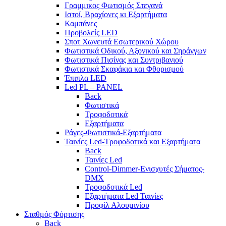
Γραμμικος Φωτισμός Στεγανά
Ιστοί, Βραχίονες κι Εξαρτήματα
Καμπάνες
Προβολείς LED
Σποτ Χωνευτά Εσωτερικού Χώρου
Φωτιστικά Οδικού, Αξονικού και Σηράγγων
Φωτιστικά Πισίνας και Συντριβανιού
Φωτιστικά Σκαφάκια και Φθορισμού
Έπιπλα LED
Led PL – PANEL
Back
Φωτιστικά
Τροφοδοτικά
Εξαρτήματα
Ράγες-Φωτιστικά-Εξαρτήματα
Ταινίες Led-Τροφοδοτικά και Εξαρτήματα
Back
Ταινίες Led
Control-Dimmer-Ενισχυτές Σήματος-
DMX
Τροφοδοτικά Led
Εξαρτήματα Led Ταινίες
Προφίλ Αλουμινίου
Σταθμός Φόρτισης
Back