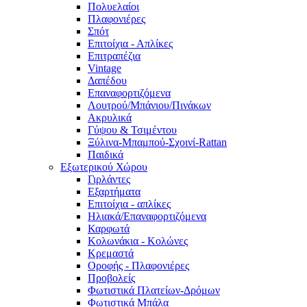
Πολυελαίοι
Πλαφονιέρες
Σπότ
Επιτοίχια - Απλίκες
Επιτραπέζια
Vintage
Δαπέδου
Επαναφορτιζόμενα
Λουτρού/Μπάνιου/Πινάκων
Ακρυλικά
Γύψου & Τσιμέντου
Ξύλινα-Μπαμπού-Σχοινί-Rattan
Παιδικά
Εξωτερικού Χώρου
Γιρλάντες
Εξαρτήματα
Επιτοίχια - απλίκες
Ηλιακά/Επαναφορτιζόμενα
Καρφωτά
Κολωνάκια - Κολώνες
Κρεμαστά
Οροφής - Πλαφονιέρες
Προβολείς
Φωτιστικά Πλατείων-Δρόμων
Φωτιστικά Μπάλα