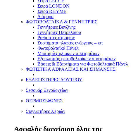
Σειρά LECCE
Σειρά LONDON
Σειρά RHYME
Διάφορα
ΦΩΤΟΒΟΛΤΑΪΚΑ & ΓΕΝΝΗΤΡΙΕΣ
Γεννήτριες Βενζίνης
Γεννήτριες Πετρελαίου
Ρυθμιστές στροφών
Συστήματα ηλιακής ενέργειας – κιτ
Φωτοβολταϊκά Πάνελ
Μπαταρίες ηλιακών συστημάτων
Εξοπλισμός φωτοβολταϊκών συστημάτων
Βάσεις & Εξαρτήματα για Φωτοβολταϊκά Πάνελ
ΦΩΤΙΣΤΙΚΑ ΑΣΦΑΛΕΙΑΣ ΚΑΙ ΣΗΜΑΝΣΗΣ
ΕΞΑΕΡΙΣΤΗΡΕΣ ΛΟΥΤΡΟΥ
Σεσουάρ Ξενοδοχείων
ΘΕΡΜΟΣΙΦΩΝΕΣ
Στεγνωτήρες Χεριών
Ασφαλής διαχείριση όλης της