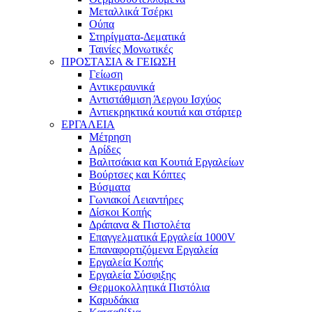
Μεταλλικά Τσέρκι
Ούπα
Στηρίγματα-Δεματικά
Ταινίες Μονωτικές
ΠΡΟΣΤΑΣΙΑ & ΓΕΙΩΣΗ
Γείωση
Αντικεραυνικά
Αντιστάθμιση Άεργου Ισχύος
Αντιεκρηκτικά κουτιά και στάρτερ
ΕΡΓΑΛΕΙΑ
Μέτρηση
Αρίδες
Βαλιτσάκια και Κουτιά Εργαλείων
Βούρτσες και Κόπτες
Βύσματα
Γωνιακοί Λειαντήρες
Δίσκοι Κοπής
Δράπανα & Πιστολέτα
Επαγγελματικά Εργαλεία 1000V
Επαναφορτιζόμενα Εργαλεία
Εργαλεία Κοπής
Εργαλεία Σύσφιξης
Θερμοκολλητικά Πιστόλια
Καρυδάκια