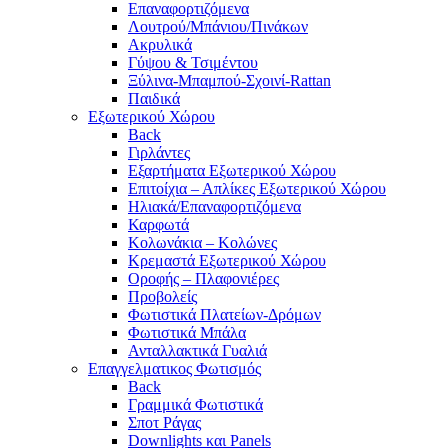
Επαναφορτιζόμενα
Λουτρού/Μπάνιου/Πινάκων
Ακρυλικά
Γύψου & Τσιμέντου
Ξύλινα-Μπαμπού-Σχοινί-Rattan
Παιδικά
Εξωτερικού Χώρου
Back
Γιρλάντες
Εξαρτήματα Εξωτερικού Χώρου
Επιτοίχια – Απλίκες Εξωτερικού Χώρου
Ηλιακά/Επαναφορτιζόμενα
Καρφωτά
Κολωνάκια – Κολώνες
Κρεμαστά Εξωτερικού Χώρου
Οροφής – Πλαφονιέρες
Προβολείς
Φωτιστικά Πλατείων-Δρόμων
Φωτιστικά Μπάλα
Ανταλλακτικά Γυαλιά
Επαγγελματικος Φωτισμός
Back
Γραμμικά Φωτιστικά
Σποτ Ράγας
Downlights και Panels