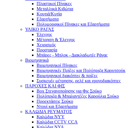
Πλαστικοί Πίνακες
Μεταλλικά Κιβώτια
Κουτιά/Κυτία
Εξαρτήματα
Πολυμορφικοί Πίνακες και Εξαρτήματα
ΥΛΙΚΟ ΡΑΓΑΣ
Έλεγχος
Μέτρηση & Έλεγχος
Χειρισμός
Προστασία
Μπάρες - Μπλοκ - Διακλαδωτές Ράγας
Βιομηχανικά
Βιομηχανικοί Πίνακες
Βιομηχανικές Πρίζες και Πολύπριζα Καουτσούκ
Βιομηχανικοί διακόπτες & πρίζες
Συσκευές μέτρησης, ρελέ και χρονοδιακόπτες
ΠΑΡΟΧΕΣ ΚΑΙ ΦΙΣ
Box Στεγανοποίησης για Φις Σούκο
Πολύπριζα & Μπαλαντέζες Καρούλια Σούκο
Προεκτάσεις Σούκο
Ντουί και Εξαρτήματα
ΚΑΛΩΔΙΑ ΡΕΥΜΑΤΟΣ
Καλώδια NYY
Καλώδια CCTV CCA
Καλώδια NYA