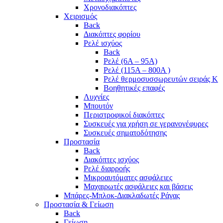
Χρονοδιακόπτες
Χειρισμός
Back
Διακόπτες φορίου
Ρελέ ισχύος
Back
Ρελέ (6A – 95A)
Ρελέ (115A – 800A )
Ρελέ θερμοσυσσωρευτών σειράς Κ
Βοηθητικές επαφές
Λυχνίες
Μπουτόν
Περιστροφικοί διακόπτες
Συσκευές για χρήση σε γερανογέφυρες
Συσκευές σηματοδότησης
Προστασία
Back
Διακόπτες ισχύος
Ρελέ διαρροής
Μικροαυτόματες ασφάλειες
Μαχαιρωτές ασφάλειες και βάσεις
Μπάρες-Μπλοκ-Διακλαδωτές Ράγας
Προστασία & Γείωση
Back
Γείωση