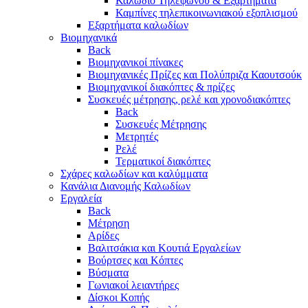
Καλώδιο Τηλεφώνου & Εξαρτήματα
Καμπίνες τηλεπικοινωνιακού εξοπλισμού
Eξαρτήματα καλωδίων
Βιομηχανικά
Back
Βιομηχανικοί πίνακες
Βιομηχανικές Πρίζες και Πολύπριζα Καουτσούκ
Βιομηχανικοί διακόπτες & πρίζες
Συσκευές μέτρησης, ρελέ και χρονοδιακόπτες
Back
Συσκευές Μέτρησης
Μετρητές
Ρελέ
Τερματικοί διακόπτες
Σχάρες καλωδίων και καλύμματα
Κανάλια Διανομής Καλωδίων
Εργαλεία
Back
Μέτρηση
Αρίδες
Βαλιτσάκια και Κουτιά Εργαλείων
Βούρτσες και Κόπτες
Βύσματα
Γωνιακοί λειαντήρες
Δίσκοι Κοπής