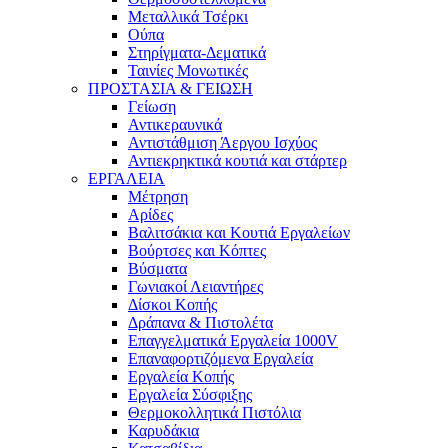
Μεταλλικά Τσέρκι
Ούπα
Στηρίγματα-Δεματικά
Ταινίες Μονωτικές
ΠΡΟΣΤΑΣΙΑ & ΓΕΙΩΣΗ
Γείωση
Αντικεραυνικά
Αντιστάθμιση Άεργου Ισχύος
Αντιεκρηκτικά κουτιά και στάρτερ
ΕΡΓΑΛΕΙΑ
Μέτρηση
Αρίδες
Βαλιτσάκια και Κουτιά Εργαλείων
Βούρτσες και Κόπτες
Βύσματα
Γωνιακοί Λειαντήρες
Δίσκοι Κοπής
Δράπανα & Πιστολέτα
Επαγγελματικά Εργαλεία 1000V
Επαναφορτιζόμενα Εργαλεία
Εργαλεία Κοπής
Εργαλεία Σύσφιξης
Θερμοκολλητικά Πιστόλια
Καρυδάκια