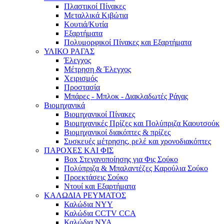
Πλαστικοί Πίνακες
Μεταλλικά Κιβώτια
Κουτιά/Κυτία
Εξαρτήματα
Πολυμορφικοί Πίνακες και Εξαρτήματα
ΥΛΙΚΟ ΡΑΓΑΣ
Έλεγχος
Μέτρηση & Έλεγχος
Χειρισμός
Προστασία
Μπάρες - Μπλοκ - Διακλαδωτές Ράγας
Βιομηχανικά
Βιομηχανικοί Πίνακες
Βιομηχανικές Πρίζες και Πολύπριζα Καουτσούκ
Βιομηχανικοί διακόπτες & πρίζες
Συσκευές μέτρησης, ρελέ και χρονοδιακόπτες
ΠΑΡΟΧΕΣ ΚΑΙ ΦΙΣ
Box Στεγανοποίησης για Φις Σούκο
Πολύπριζα & Μπαλαντέζες Καρούλια Σούκο
Προεκτάσεις Σούκο
Ντουί και Εξαρτήματα
ΚΑΛΩΔΙΑ ΡΕΥΜΑΤΟΣ
Καλώδια NYY
Καλώδια CCTV CCA
Καλώδια NYA