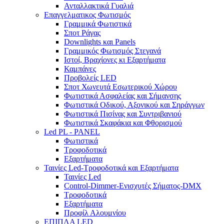
Ανταλλακτικά Γυαλιά
Επαγγελματικος Φωτισμός
Γραμμικά Φωτιστικά
Σποτ Ράγας
Downlights και Panels
Γραμμικός Φωτισμός Στεγανά
Ιστοί, Βραχίονες κι Εξαρτήματα
Καμπάνες
Προβολείς LED
Σποτ Χωνευτά Εσωτερικού Χώρου
Φωτιστικά Ασφαλείας και Σήμανσης
Φωτιστικά Οδικού, Αξονικού και Σηράγγων
Φωτιστικά Πισίνας και Συντριβανιού
Φωτιστικά Σκαφάκια και Φθορισμού
Led PL - PANEL
Φωτιστικά
Τροφοδοτικά
Εξαρτήματα
Ταινίες Led-Τροφοδοτικά και Εξαρτήματα
Ταινίες Led
Control-Dimmer-Ενισχυτές Σήματος-DMX
Τροφοδοτικά
Εξαρτήματα
Προφίλ Αλουμνίου
ΕΠΙΠΛΑ LED