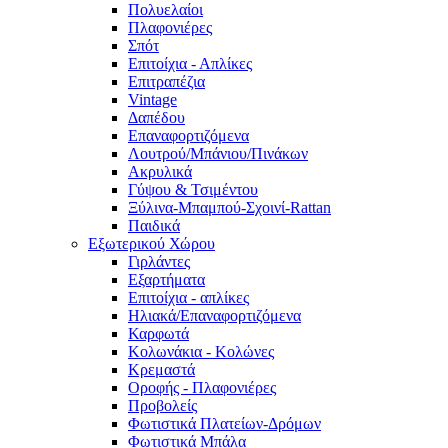
Πολυελαίοι
Πλαφονιέρες
Σπότ
Επιτοίχια - Απλίκες
Επιτραπέζια
Vintage
Δαπέδου
Επαναφορτιζόμενα
Λουτρού/Μπάνιου/Πινάκων
Ακρυλικά
Γύψου & Τσιμέντου
Ξύλινα-Μπαμπού-Σχοινί-Rattan
Παιδικά
Εξωτερικού Χώρου
Γιρλάντες
Εξαρτήματα
Επιτοίχια - απλίκες
Ηλιακά/Επαναφορτιζόμενα
Καρφωτά
Κολωνάκια - Κολώνες
Κρεμαστά
Οροφής - Πλαφονιέρες
Προβολείς
Φωτιστικά Πλατείων-Δρόμων
Φωτιστικά Μπάλα