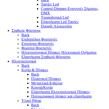
Ταινίες Led
Control-Dimmer-Ενισχυτές Σήματος-
DMX
Τροφοδοτικά Led
Εξαρτήματα Led Ταινίες
Προφίλ Αλουμινίου
Σταθμός Φόρτισης
Back
Επιδαπέδιοι Φορτιστές
Επιτoίχιοι Φορτιστές
Φορητοί Φορτιστές
Ηλεκτρολογικοί Πίνακες Ηλεκτρικού Οχήματος
Εξαρτήματα Σταθμού Φόρτισης
Ηλεκτρολογικά
Back
Κυτία & Πίνακες
Back
Πλαστικοί Πίνακες
Μεταλλικά Κιβώτια
Κουτιά/Κυτία
Εξαρτήματα Ηλεκτρολογικοί Πίνακες
Πολυμορφικοί πίνακες και εξαρτήματα
Υλικό Ράγας
Back