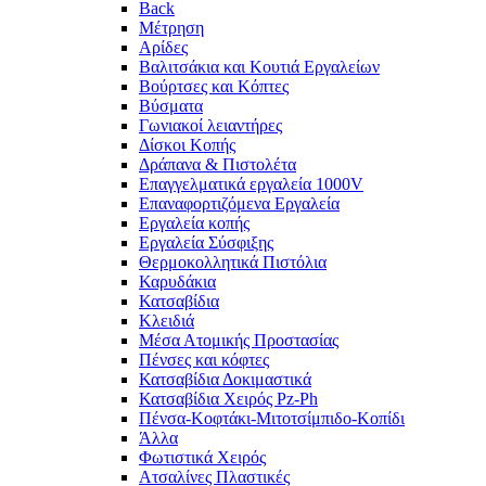
Back
Μέτρηση
Αρίδες
Βαλιτσάκια και Κουτιά Εργαλείων
Βούρτσες και Κόπτες
Βύσματα
Γωνιακοί λειαντήρες
Δίσκοι Κοπής
Δράπανα & Πιστολέτα
Επαγγελματικά εργαλεία 1000V
Επαναφορτιζόμενα Εργαλεία
Εργαλεία κοπής
Εργαλεία Σύσφιξης
Θερμοκολλητικά Πιστόλια
Καρυδάκια
Κατσαβίδια
Κλειδιά
Μέσα Ατομικής Προστασίας
Πένσες και κόφτες
Κατσαβίδια Δοκιμαστικά
Κατσαβίδια Χειρός Pz-Ph
Πένσα-Κοφτάκι-Μιτοτσίμπιδο-Κοπίδι
Άλλα
Φωτιστικά Χειρός
Ατσαλίνες Πλαστικές