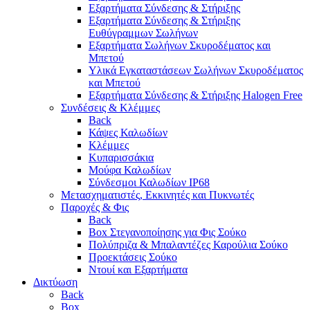
Εξαρτήματα Σύνδεσης & Στήριξης
Εξαρτήματα Σύνδεσης & Στήριξης
Ευθύγραμμων Σωλήνων
Εξαρτήματα Σωλήνων Σκυροδέματος και
Μπετού
Υλικά Εγκαταστάσεων Σωλήνων Σκυροδέματος
και Μπετού
Εξαρτήματα Σύνδεσης & Στήριξης Halogen Free
Συνδέσεις & Κλέμμες
Back
Κάψες Καλωδίων
Κλέμμες
Κυπαρισσάκια
Μούφα Καλωδίων
Σύνδεσμοι Καλωδίων IP68
Μετασχηματιστές, Εκκινητές και Πυκνωτές
Παροχές & Φις
Back
Box Στεγανοποίησης για Φις Σούκο
Πολύπριζα & Μπαλαντέζες Καρούλια Σούκο
Προεκτάσεις Σούκο
Ντουί και Εξαρτήματα
Δικτύωση
Back
Box