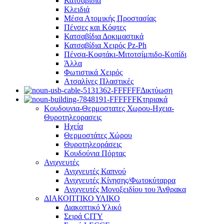
Κατσαβίδια
Κλειδιά
Μέσα Ατομικής Προστασίας
Πένσες και Κόφτες
Κατσαβίδια Δοκιμαστικά
Κατσαβίδια Χειρός Pz-Ph
Πένσα-Κοφτάκι-Μιτοτσίμπιδο-Κοπίδι
Άλλα
Φωτιστικά Χειρός
Ατσαλίνες Πλαστικές
Δικτύωση
Κτηριακά
Κουδουνια-Θερμοστατες Χωρου-Ηχεια-
Θυροτηλεορασεις
Ηχεία
Θερμοστάτες Χώρου
Θυροτηλεοράσεις
Κουδούνια Πόρτας
Ανιχνευτές
Ανιχνευτές Καπνού
Ανιχνευτές Κίνησης/Φωτοκύταρρα
Ανιχνευτές Μονοξειδίου του Άνθρακα
ΔΙΑΚΟΠΤΙΚΟ ΥΛΙΚΟ
Διακοπτικό Υλικό
Σειρά CITY