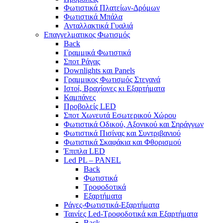
Φωτιστικά Πλατείων-Δρόμων
Φωτιστικά Μπάλα
Ανταλλακτικά Γυαλιά
Επαγγελματικος Φωτισμός
Back
Γραμμικά Φωτιστικά
Σποτ Ράγας
Downlights και Panels
Γραμμικος Φωτισμός Στεγανά
Ιστοί, Βραχίονες κι Εξαρτήματα
Καμπάνες
Προβολείς LED
Σποτ Χωνευτά Εσωτερικού Χώρου
Φωτιστικά Οδικού, Αξονικού και Σηράγγων
Φωτιστικά Πισίνας και Συντριβανιού
Φωτιστικά Σκαφάκια και Φθορισμού
Έπιπλα LED
Led PL – PANEL
Back
Φωτιστικά
Τροφοδοτικά
Εξαρτήματα
Ράγες-Φωτιστικά-Εξαρτήματα
Ταινίες Led-Τροφοδοτικά και Εξαρτήματα
Back