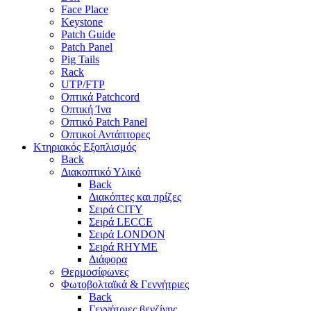
Face Place
Keystone
Patch Guide
Patch Panel
Pig Tails
Rack
UTP/FTP
Οπτικά Patchcord
Οπτική Ίνα
Οπτικό Patch Panel
Οπτικοί Αντάπτορες
Κτηριακός Εξοπλισμός
Back
Διακοπτικό Υλικό
Back
Διακόπτες και πρίζες
Σειρά CITY
Σειρά LECCE
Σειρά LONDON
Σειρά RHYME
Διάφορα
Θερμοσίφωνες
Φωτοβολταϊκά & Γεννήτριες
Back
Γεννήτριες βενζίνης