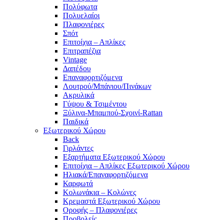
Πολύφωτα
Πολυελαίοι
Πλαφονιέρες
Σπότ
Επιτοίχια – Απλίκες
Επιτραπέζια
Vintage
Δαπέδου
Επαναφορτιζόμενα
Λουτρού/Μπάνιου/Πινάκων
Ακρυλικά
Γύψου & Τσιμέντου
Ξύλινα-Μπαμπού-Σχοινί-Rattan
Παιδικά
Εξωτερικού Χώρου
Back
Γιρλάντες
Εξαρτήματα Εξωτερικού Χώρου
Επιτοίχια – Απλίκες Εξωτερικού Χώρου
Ηλιακά/Επαναφορτιζόμενα
Καρφωτά
Κολωνάκια – Κολώνες
Κρεμαστά Εξωτερικού Χώρου
Οροφής – Πλαφονιέρες
Προβολείς