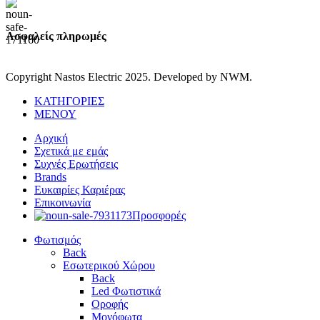
Ασφαλείς πληρωμές
Copyright Nastos Electric
2025. Developed by NWM.
ΚΑΤΗΓΟΡΙΕΣ
ΜΕΝΟΥ
Αρχική
Σχετικά με εμάς
Συχνές Ερωτήσεις
Brands
Ευκαιρίες Καριέρας
Επικοινωνία
Προσφορές
Φωτισμός
Back
Εσωτερικού Χώρου
Back
Led Φωτιστικά
Οροφής
Μονόφωτα