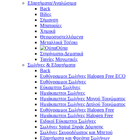
Εξαρτήματα/Αναλώσιμα
Back
Βίδες
Σήμανση
Μπαταρίες
Χημικά
Θερμοσυστελλόμενα
Μεταλλικά Τσέρκι
Ούπα
Στηρίγματα-Δεματικά
Ταινίες Μονωτικές
Σωλήνες & Εξαρτήματα
Back
Ευθύγραμμοι Σωλήνες Halogen Free ECO
Ευθύγραμμοι Σωλήνες
Εύκαμπτοι Σωλήνες
Ημιάκαμπτοι Σωλήνες
Ημιάκαμπτοι Σωλήνες Μονού Τοιχώματος
Ημιάκαμπτοι Σωλήνες Διπλού Τοιχώματος
Ευθύγραμμοι Σωλήνες Halogen Free
Ημιάκαμπτοι Σωλήνες Halogen Free
Ειδικοί Εύκαμπτοι Σωλήνες
Σωλήνες Spiral Ξηράς Δόμησης
Σωλήνες Σκυροδέματος και Μπετού
Εξαρτήματα και Φρεάτια Σωλήνων