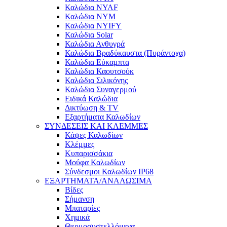
Καλώδια NYAF
Καλώδια NYM
Καλώδια NYIFY
Καλώδια Solar
Καλώδια Ανθυγρά
Καλώδια Βραδύκαυστα (Πυράντοχα)
Καλώδια Εύκαμπτα
Καλώδια Καουτσούκ
Καλώδια Σιλικόνης
Καλώδια Συναγερμού
Ειδικά Καλώδια
Δικτύωση & TV
Εξαρτήματα Καλωδίων
ΣΥΝΔΕΣΕΙΣ ΚΑΙ ΚΛΕΜΜΕΣ
Κάψες Καλωδίων
Κλέμμες
Κυπαρισσάκια
Μούφα Καλωδίων
Σύνδεσμοι Καλωδίων IP68
ΕΞΑΡΤΗΜΑΤΑ/ΑΝΑΛΩΣΙΜΑ
Βίδες
Σήμανση
Μπαταρίες
Χημικά
Θερμοσυστελλόμενα