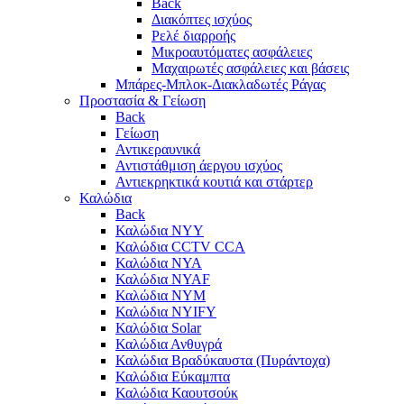
Back
Διακόπτες ισχύος
Ρελέ διαρροής
Μικροαυτόματες ασφάλειες
Μαχαιρωτές ασφάλειες και βάσεις
Μπάρες-Μπλοκ-Διακλαδωτές Ράγας
Προστασία & Γείωση
Back
Γείωση
Αντικεραυνικά
Αντιστάθμιση άεργου ισχύος
Αντιεκρηκτικά κουτιά και στάρτερ
Καλώδια
Back
Καλώδια NYY
Καλώδια CCTV CCA
Καλώδια NYA
Καλώδια NYAF
Καλώδια NYΜ
Καλώδια ΝΥΙFY
Καλώδια Solar
Καλώδια Ανθυγρά
Καλώδια Βραδύκαυστα (Πυράντοχα)
Καλώδια Εύκαμπτα
Καλώδια Καουτσούκ