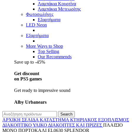
Λαμπάκια Κουρτίνα
Λαμπάκια Μετεωρίτης
Φωτοσωλήνες
Εξαρτήματα
LED Neon
Εξαρτήματα
More Ways to Shop
Top Selling
Our Recommends
Save up to -45%
Get discount
on PS5 games
Get ready to impressive sound
Alby Urbanears
Search
ΑΡΧΙΚΉ ΣΕΛΊΔΑ
ΚΑΤΆΣΤΗΜΑ
ΚΤΗΡΙΑΚΌΣ ΕΞΟΠΛΙΣΜΌΣ
ΔΙΑΚΟΠΤΙΚΌ ΥΛΙΚΌ
ΔΙΑΚΌΠΤΕΣ ΚΑΙ ΠΡΊΖΕΣ
ΠΛΑΙΣΙΟ
ΜΟΝΟ ΠΟΡΤΟΚΑΛΙ EL0630 SPLENDOR