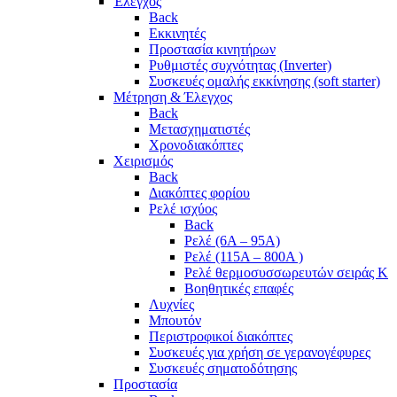
Έλεγχος
Back
Εκκινητές
Προστασία κινητήρων
Ρυθμιστές συχνότητας (Inverter)
Συσκευές ομαλής εκκίνησης (soft starter)
Μέτρηση & Έλεγχος
Back
Μετασχηματιστές
Χρονοδιακόπτες
Χειρισμός
Back
Διακόπτες φορίου
Ρελέ ισχύος
Back
Ρελέ (6A – 95A)
Ρελέ (115A – 800A )
Ρελέ θερμοσυσσωρευτών σειράς Κ
Βοηθητικές επαφές
Λυχνίες
Μπουτόν
Περιστροφικοί διακόπτες
Συσκευές για χρήση σε γερανογέφυρες
Συσκευές σηματοδότησης
Προστασία