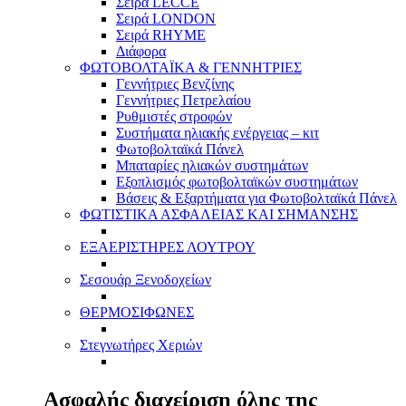
Σειρά LECCE
Σειρά LONDON
Σειρά RHYME
Διάφορα
ΦΩΤΟΒΟΛΤΑΪΚΑ & ΓΕΝΝΗΤΡΙΕΣ
Γεννήτριες Βενζίνης
Γεννήτριες Πετρελαίου
Ρυθμιστές στροφών
Συστήματα ηλιακής ενέργειας – κιτ
Φωτοβολταϊκά Πάνελ
Μπαταρίες ηλιακών συστημάτων
Εξοπλισμός φωτοβολταϊκών συστημάτων
Βάσεις & Εξαρτήματα για Φωτοβολταϊκά Πάνελ
ΦΩΤΙΣΤΙΚΑ ΑΣΦΑΛΕΙΑΣ ΚΑΙ ΣΗΜΑΝΣΗΣ
ΕΞΑΕΡΙΣΤΗΡΕΣ ΛΟΥΤΡΟΥ
Σεσουάρ Ξενοδοχείων
ΘΕΡΜΟΣΙΦΩΝΕΣ
Στεγνωτήρες Χεριών
Ασφαλής διαχείριση όλης της