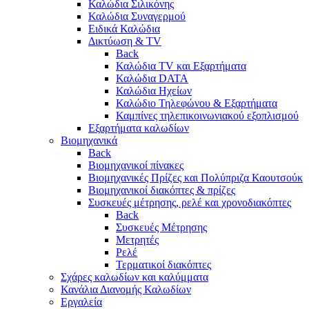
Καλώδια Σιλικόνης
Καλώδια Συναγερμού
Ειδικά Καλώδια
Δικτύωση & TV
Back
Καλώδια TV και Εξαρτήματα
Καλώδια DATA
Καλώδια Ηχείων
Καλώδιο Τηλεφώνου & Εξαρτήματα
Καμπίνες τηλεπικοινωνιακού εξοπλισμού
Eξαρτήματα καλωδίων
Βιομηχανικά
Back
Βιομηχανικοί πίνακες
Βιομηχανικές Πρίζες και Πολύπριζα Καουτσούκ
Βιομηχανικοί διακόπτες & πρίζες
Συσκευές μέτρησης, ρελέ και χρονοδιακόπτες
Back
Συσκευές Μέτρησης
Μετρητές
Ρελέ
Τερματικοί διακόπτες
Σχάρες καλωδίων και καλύμματα
Κανάλια Διανομής Καλωδίων
Εργαλεία