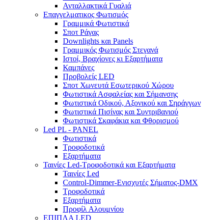
Ανταλλακτικά Γυαλιά
Επαγγελματικος Φωτισμός
Γραμμικά Φωτιστικά
Σποτ Ράγας
Downlights και Panels
Γραμμικός Φωτισμός Στεγανά
Ιστοί, Βραχίονες κι Εξαρτήματα
Καμπάνες
Προβολείς LED
Σποτ Χωνευτά Εσωτερικού Χώρου
Φωτιστικά Ασφαλείας και Σήμανσης
Φωτιστικά Οδικού, Αξονικού και Σηράγγων
Φωτιστικά Πισίνας και Συντριβανιού
Φωτιστικά Σκαφάκια και Φθορισμού
Led PL - PANEL
Φωτιστικά
Τροφοδοτικά
Εξαρτήματα
Ταινίες Led-Τροφοδοτικά και Εξαρτήματα
Ταινίες Led
Control-Dimmer-Ενισχυτές Σήματος-DMX
Τροφοδοτικά
Εξαρτήματα
Προφίλ Αλουμνίου
ΕΠΙΠΛΑ LED