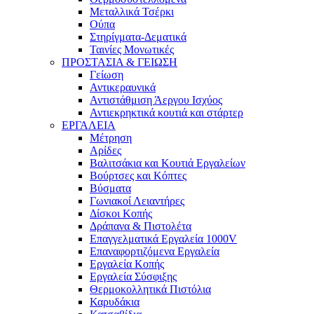
Μεταλλικά Τσέρκι
Ούπα
Στηρίγματα-Δεματικά
Ταινίες Μονωτικές
ΠΡΟΣΤΑΣΙΑ & ΓΕΙΩΣΗ
Γείωση
Αντικεραυνικά
Αντιστάθμιση Άεργου Ισχύος
Αντιεκρηκτικά κουτιά και στάρτερ
ΕΡΓΑΛΕΙΑ
Μέτρηση
Αρίδες
Βαλιτσάκια και Κουτιά Εργαλείων
Βούρτσες και Κόπτες
Βύσματα
Γωνιακοί Λειαντήρες
Δίσκοι Κοπής
Δράπανα & Πιστολέτα
Επαγγελματικά Εργαλεία 1000V
Επαναφορτιζόμενα Εργαλεία
Εργαλεία Κοπής
Εργαλεία Σύσφιξης
Θερμοκολλητικά Πιστόλια
Καρυδάκια