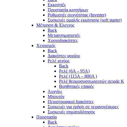
Εκκινητές
Προστασία κινητήρων
Ρυθμιστές συχνότητας (Inverter)
Συσκευές ομαλής εκκίνησης (soft starter)
Μέτρηση & Έλεγχος
Back
Μετασχηματιστές
Χρονοδιακόπτες
Χειρισμός
Back
Διακόπτες φορίου
Ρελέ ισχύος
Back
Ρελέ (6A – 95A)
Ρελέ (115A – 800A )
Ρελέ θερμοσυσσωρευτών σειράς Κ
Βοηθητικές επαφές
Λυχνίες
Μπουτόν
Περιστροφικοί διακόπτες
Συσκευές για χρήση σε γερανογέφυρες
Συσκευές σηματοδότησης
Προστασία
Back