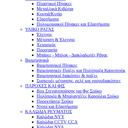
Πλαστικοί Πίνακες
Μεταλλικά Κιβώτια
Κουτιά/Κυτία
Εξαρτήματα
Πολυμορφικοί Πίνακες και Εξαρτήματα
ΥΛΙΚΟ ΡΑΓΑΣ
Έλεγχος
Μέτρηση & Έλεγχος
Χειρισμός
Προστασία
Μπάρες - Μπλοκ - Διακλαδωτές Ράγας
Βιομηχανικά
Βιομηχανικοί Πίνακες
Βιομηχανικές Πρίζες και Πολύπριζα Καουτσούκ
Βιομηχανικοί διακόπτες & πρίζες
Συσκευές μέτρησης, ρελέ και χρονοδιακόπτες
ΠΑΡΟΧΕΣ ΚΑΙ ΦΙΣ
Box Στεγανοποίησης για Φις Σούκο
Πολύπριζα & Μπαλαντέζες Καρούλια Σούκο
Προεκτάσεις Σούκο
Ντουί και Εξαρτήματα
ΚΑΛΩΔΙΑ ΡΕΥΜΑΤΟΣ
Καλώδια NYY
Καλώδια CCTV CCA
Καλώδια NYA