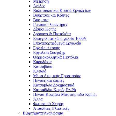
Μέτρηση
Αρίδες
Βαλιτσάκια και Κουτιά Εργαλείων
Βούρτσες και Κόπτες
Βύσματα
Γωνιακοί λειαντήρες
Δίσκοι Κοπής
Δράπανα & Πιστολέτα
Επαγγελματικά εργαλεία 1000V
Επαναφορτιζόμενα Εργαλεία
Εργαλεία κοπής
Εργαλεία Σύσφιξης
Θερμοκολλητικά Πιστόλια
Καρυδάκια
Κατσαβίδια
Κλειδιά
Μέσα Ατομικής Προστασίας
Πένσες και κόφτες
Κατσαβίδια Δοκιμαστικά
Κατσαβίδια Χειρός Pz-Ph
Πένσα-Κοφτάκι-Μιτοτσίμπιδο-Κοπίδι
Άλλα
Φωτιστικά Χειρός
Ατσαλίνες Πλαστικές
Εξαρτήματα/Αναλώσιμα