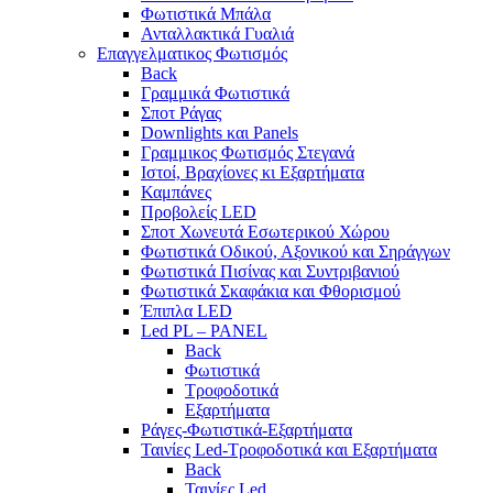
Φωτιστικά Μπάλα
Ανταλλακτικά Γυαλιά
Επαγγελματικος Φωτισμός
Back
Γραμμικά Φωτιστικά
Σποτ Ράγας
Downlights και Panels
Γραμμικος Φωτισμός Στεγανά
Ιστοί, Βραχίονες κι Εξαρτήματα
Καμπάνες
Προβολείς LED
Σποτ Χωνευτά Εσωτερικού Χώρου
Φωτιστικά Οδικού, Αξονικού και Σηράγγων
Φωτιστικά Πισίνας και Συντριβανιού
Φωτιστικά Σκαφάκια και Φθορισμού
Έπιπλα LED
Led PL – PANEL
Back
Φωτιστικά
Τροφοδοτικά
Εξαρτήματα
Ράγες-Φωτιστικά-Εξαρτήματα
Ταινίες Led-Τροφοδοτικά και Εξαρτήματα
Back
Ταινίες Led