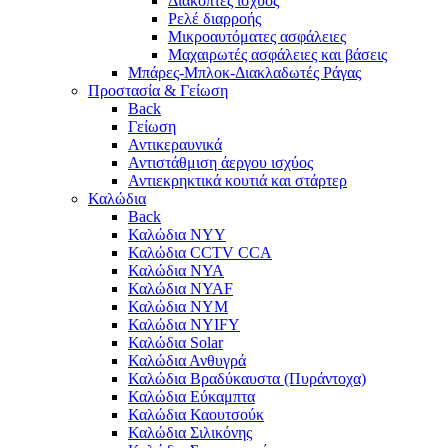
Διακόπτες ισχύος
Ρελέ διαρροής
Μικροαυτόματες ασφάλειες
Μαχαιρωτές ασφάλειες και βάσεις
Μπάρες-Μπλοκ-Διακλαδωτές Ράγας
Προστασία & Γείωση
Back
Γείωση
Αντικεραυνικά
Αντιστάθμιση άεργου ισχύος
Αντιεκρηκτικά κουτιά και στάρτερ
Καλώδια
Back
Καλώδια NYY
Καλώδια CCTV CCA
Καλώδια NYA
Καλώδια NYAF
Καλώδια NYΜ
Καλώδια ΝΥΙFY
Καλώδια Solar
Καλώδια Ανθυγρά
Καλώδια Βραδύκαυστα (Πυράντοχα)
Καλώδια Εύκαμπτα
Καλώδια Καουτσούκ
Καλώδια Σιλικόνης