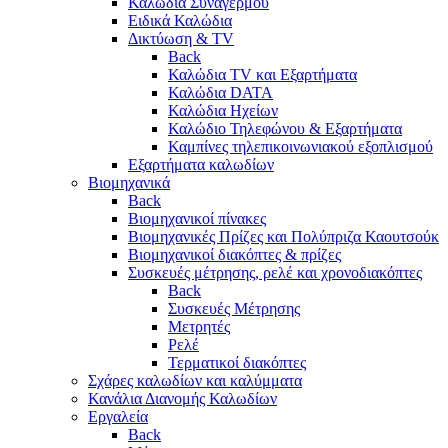
Καλώδια Συναγερμού
Ειδικά Καλώδια
Δικτύωση & TV
Back
Καλώδια TV και Εξαρτήματα
Καλώδια DATA
Καλώδια Ηχείων
Καλώδιο Τηλεφώνου & Εξαρτήματα
Καμπίνες τηλεπικοινωνιακού εξοπλισμού
Eξαρτήματα καλωδίων
Βιομηχανικά
Back
Βιομηχανικοί πίνακες
Βιομηχανικές Πρίζες και Πολύπριζα Καουτσούκ
Βιομηχανικοί διακόπτες & πρίζες
Συσκευές μέτρησης, ρελέ και χρονοδιακόπτες
Back
Συσκευές Μέτρησης
Μετρητές
Ρελέ
Τερματικοί διακόπτες
Σχάρες καλωδίων και καλύμματα
Κανάλια Διανομής Καλωδίων
Εργαλεία
Back