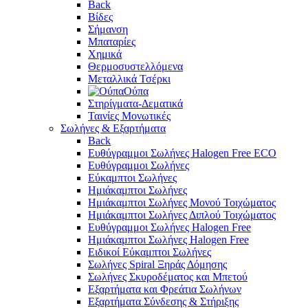
Back
Βίδες
Σήμανση
Μπαταρίες
Χημικά
Θερμοσυστελλόμενα
Μεταλλικά Τσέρκι
Ούπα
Στηρίγματα-Δεματικά
Ταινίες Μονωτικές
Σωλήνες & Εξαρτήματα
Back
Ευθύγραμμοι Σωλήνες Halogen Free ECO
Ευθύγραμμοι Σωλήνες
Εύκαμπτοι Σωλήνες
Ημιάκαμπτοι Σωλήνες
Ημιάκαμπτοι Σωλήνες Μονού Τοιχώματος
Ημιάκαμπτοι Σωλήνες Διπλού Τοιχώματος
Ευθύγραμμοι Σωλήνες Halogen Free
Ημιάκαμπτοι Σωλήνες Halogen Free
Ειδικοί Εύκαμπτοι Σωλήνες
Σωλήνες Spiral Ξηράς Δόμησης
Σωλήνες Σκυροδέματος και Μπετού
Εξαρτήματα και Φρεάτια Σωλήνων
Εξαρτήματα Σύνδεσης & Στήριξης