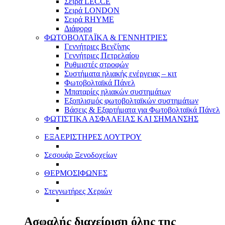
Σειρά LECCE
Σειρά LONDON
Σειρά RHYME
Διάφορα
ΦΩΤΟΒΟΛΤΑΪΚΑ & ΓΕΝΝΗΤΡΙΕΣ
Γεννήτριες Βενζίνης
Γεννήτριες Πετρελαίου
Ρυθμιστές στροφών
Συστήματα ηλιακής ενέργειας – κιτ
Φωτοβολταϊκά Πάνελ
Μπαταρίες ηλιακών συστημάτων
Εξοπλισμός φωτοβολταϊκών συστημάτων
Βάσεις & Εξαρτήματα για Φωτοβολταϊκά Πάνελ
ΦΩΤΙΣΤΙΚΑ ΑΣΦΑΛΕΙΑΣ ΚΑΙ ΣΗΜΑΝΣΗΣ
ΕΞΑΕΡΙΣΤΗΡΕΣ ΛΟΥΤΡΟΥ
Σεσουάρ Ξενοδοχείων
ΘΕΡΜΟΣΙΦΩΝΕΣ
Στεγνωτήρες Χεριών
Ασφαλής διαχείριση όλης της