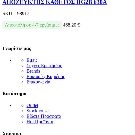
ΑΠΟΖΕΥΚΤΗΣ ΚΑΘΕΤΟΣ HG2B 630A
SKU:
198917
Αποστολή σε 4-7 εργάσιμες
468,20
€
Γνωρίστε μας
Εμείς
Συχνές Ερωτήσεις
Brands
Ευκαιρίες Καριέρας
Επικοινωνία
Κατάστημα
Outlet
Stockhouse
Είδατε Πρόσφατα
Hot Προϊόντα
Χρήσιμα