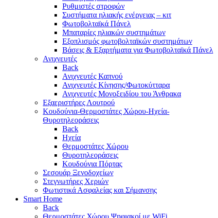
Ρυθμιστές στροφών
Συστήματα ηλιακής ενέργειας – κιτ
Φωτοβολταϊκά Πάνελ
Μπαταρίες ηλιακών συστημάτων
Εξοπλισμός φωτοβολταϊκών συστημάτων
Βάσεις & Εξαρτήματα για Φωτοβολταϊκά Πάνελ
Ανιχνευτές
Back
Ανιχνευτές Καπνού
Ανιχνευτές Κίνησης/Φωτοκύτταρα
Ανιχνευτές Μονοξειδίου του Άνθρακα
Εξαεριστήρες Λουτρού
Κουδούνια-Θερμοστάτες Χώρου-Ηχεία-
Θυροτηλεοράσεις
Back
Ηχεία
Θερμοστάτες Χώρου
Θυροτηλεοράσεις
Κουδούνια Πόρτας
Σεσουάρ Ξενοδοχείων
Στεγνωτήρες Χεριών
Φωτιστικά Ασφαλείας και Σήμανσης
Smart Home
Back
Θερμοστάτες Χώρου Ψηφιακοί με WiFi