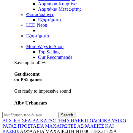
Λαμπάκια Κουρτίνα
Λαμπάκια Μετεωρίτης
Φωτοσωλήνες
Εξαρτήματα
LED Neon
Εξαρτήματα
More Ways to Shop
Top Selling
Our Recommends
Save up to -45%
Get discount
on PS5 games
Get ready to impressive sound
Alby Urbanears
Search
ΑΡΧΙΚΉ ΣΕΛΊΔΑ
ΚΑΤΆΣΤΗΜΑ
ΗΛΕΚΤΡΟΛΟΓΙΚΆ
ΥΛΙΚΌ
ΡΆΓΑΣ
ΠΡΟΣΤΑΣΊΑ
ΜΑΧΑΙΡΩΤΈΣ ΑΣΦΆΛΕΙΕΣ ΚΑΙ
ΒΆΣΕΙΣ
ΑΣΦΑΛΕΙΑ ΜΑΧΑΙΡΩΤΗ NT00C (78X21) 25А