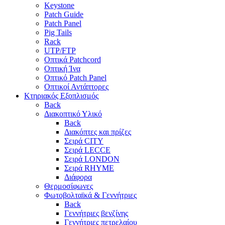
Keystone
Patch Guide
Patch Panel
Pig Tails
Rack
UTP/FTP
Οπτικά Patchcord
Οπτική Ίνα
Οπτικό Patch Panel
Οπτικοί Αντάπτορες
Κτηριακός Εξοπλισμός
Back
Διακοπτικό Υλικό
Back
Διακόπτες και πρίζες
Σειρά CITY
Σειρά LECCE
Σειρά LONDON
Σειρά RHYME
Διάφορα
Θερμοσίφωνες
Φωτοβολταϊκά & Γεννήτριες
Back
Γεννήτριες βενζίνης
Γεννήτριες πετρελαίου