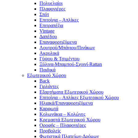
Πολυελαίοι
Πλαφονιέρες
Σπότ
Επιτοίχια – Απλίκες
Επιτραπέζια
Vintage
Δαπέδου
Επαναφορτιζόμενα
Λουτρού/Μπάνιου/Πινάκων
Ακρυλικά
Γύψου & Τσιμέντου
Ξύλινα-Μπαμπού-Σχοινί-Rattan
Παιδικά
Εξωτερικού Χώρου
Back
Γιρλάντες
Εξαρτήματα Εξωτερικού Χώρου
Επιτοίχια – Απλίκες Εξωτερικού Χώρου
Ηλιακά/Επαναφορτιζόμενα
Καρφωτά
Κολωνάκια – Κολώνες
Κρεμαστά Εξωτερικού Χώρου
Οροφής – Πλαφονιέρες
Προβολείς
Φωτιστικά Πλατείων-Δρόμων