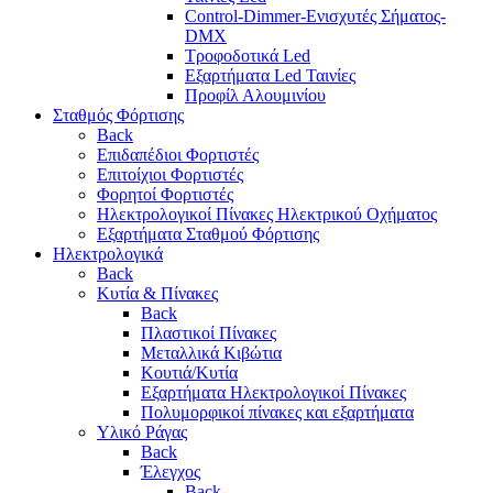
Control-Dimmer-Ενισχυτές Σήματος-
DMX
Τροφοδοτικά Led
Εξαρτήματα Led Ταινίες
Προφίλ Αλουμινίου
Σταθμός Φόρτισης
Back
Επιδαπέδιοι Φορτιστές
Επιτoίχιοι Φορτιστές
Φορητοί Φορτιστές
Ηλεκτρολογικοί Πίνακες Ηλεκτρικού Οχήματος
Εξαρτήματα Σταθμού Φόρτισης
Ηλεκτρολογικά
Back
Κυτία & Πίνακες
Back
Πλαστικοί Πίνακες
Μεταλλικά Κιβώτια
Κουτιά/Κυτία
Εξαρτήματα Ηλεκτρολογικοί Πίνακες
Πολυμορφικοί πίνακες και εξαρτήματα
Υλικό Ράγας
Back
Έλεγχος
Back