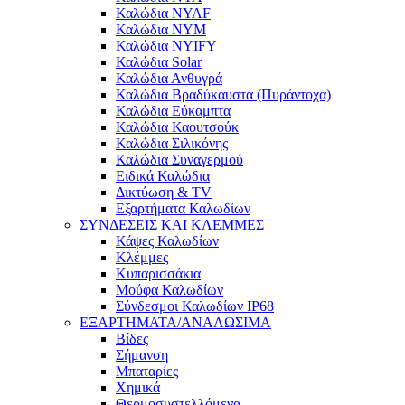
Καλώδια NYAF
Καλώδια NYM
Καλώδια NYIFY
Καλώδια Solar
Καλώδια Ανθυγρά
Καλώδια Βραδύκαυστα (Πυράντοχα)
Καλώδια Εύκαμπτα
Καλώδια Καουτσούκ
Καλώδια Σιλικόνης
Καλώδια Συναγερμού
Ειδικά Καλώδια
Δικτύωση & TV
Εξαρτήματα Καλωδίων
ΣΥΝΔΕΣΕΙΣ ΚΑΙ ΚΛΕΜΜΕΣ
Κάψες Καλωδίων
Κλέμμες
Κυπαρισσάκια
Μούφα Καλωδίων
Σύνδεσμοι Καλωδίων IP68
ΕΞΑΡΤΗΜΑΤΑ/ΑΝΑΛΩΣΙΜΑ
Βίδες
Σήμανση
Μπαταρίες
Χημικά
Θερμοσυστελλόμενα