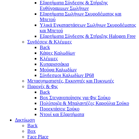
Εξαρτήματα Σύνδεσης & Στήριξης
Ευθύγραμμων Σωλήνων
Εξαρτήματα Σωλήνων Σκυροδέματος και
Μπετού
Υλικά Εγκαταστάσεων Σωλήνων Σκυροδέματος
και Μπετού
Εξαρτήματα Σύνδεσης & Στήριξης Halogen Free
Συνδέσεις & Κλέμμες
Back
Κάψες Καλωδίων
Κλέμμες
Κυπαρισσάκια
Μούφα Καλωδίων
Σύνδεσμοι Καλωδίων IP68
Μετασχηματιστές, Εκκινητές και Πυκνωτές
Παροχές & Φις
Back
Box Στεγανοποίησης για Φις Σούκο
Πολύπριζα & Μπαλαντέζες Καρούλια Σούκο
Προεκτάσεις Σούκο
Ντουί και Εξαρτήματα
Δικτύωση
Back
Box
Face Place