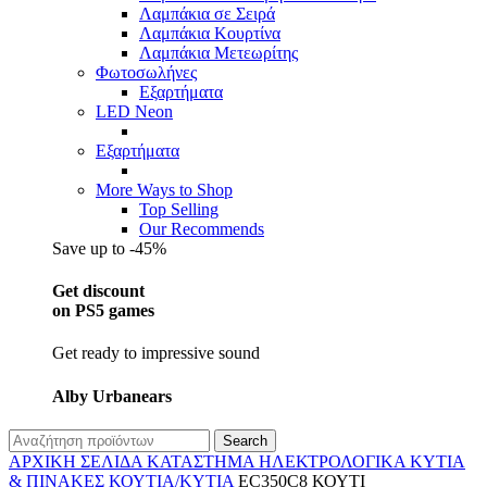
Λαμπάκια σε Σειρά
Λαμπάκια Κουρτίνα
Λαμπάκια Μετεωρίτης
Φωτοσωλήνες
Εξαρτήματα
LED Neon
Εξαρτήματα
More Ways to Shop
Top Selling
Our Recommends
Save up to -45%
Get discount
on PS5 games
Get ready to impressive sound
Alby Urbanears
Search
ΑΡΧΙΚΉ ΣΕΛΊΔΑ
ΚΑΤΆΣΤΗΜΑ
ΗΛΕΚΤΡΟΛΟΓΙΚΆ
ΚΥΤΊΑ
& ΠΊΝΑΚΕΣ
ΚΟΥΤΙΆ/ΚΥΤΊΑ
EC350C8 ΚΟΥΤΙ