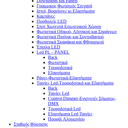
Downlights και Panels
Γραμμικος Φωτισμός Στεγανά
Ιστοί, Βραχίονες κι Εξαρτήματα
Καμπάνες
Προβολείς LED
Σποτ Χωνευτά Εσωτερικού Χώρου
Φωτιστικά Οδικού, Αξονικού και Σηράγγων
Φωτιστικά Πισίνας και Συντριβανιού
Φωτιστικά Σκαφάκια και Φθορισμού
Έπιπλα LED
Led PL – PANEL
Back
Φωτιστικά
Τροφοδοτικά
Εξαρτήματα
Ράγες-Φωτιστικά-Εξαρτήματα
Ταινίες Led-Τροφοδοτικά και Εξαρτήματα
Back
Ταινίες Led
Control-Dimmer-Ενισχυτές Σήματος-
DMX
Τροφοδοτικά Led
Εξαρτήματα Led Ταινίες
Προφίλ Αλουμινίου
Σταθμός Φόρτισης