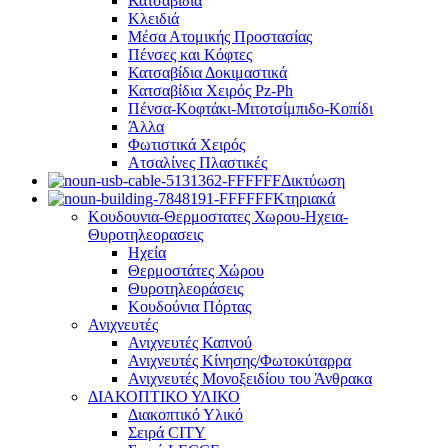
Κατσαβίδια
Κλειδιά
Μέσα Ατομικής Προστασίας
Πένσες και Κόφτες
Κατσαβίδια Δοκιμαστικά
Κατσαβίδια Χειρός Pz-Ph
Πένσα-Κοφτάκι-Μιτοτσίμπιδο-Κοπίδι
Άλλα
Φωτιστικά Χειρός
Ατσαλίνες Πλαστικές
Δικτύωση
Κτηριακά
Κουδουνια-Θερμοστατες Χωρου-Ηχεια-
Θυροτηλεορασεις
Ηχεία
Θερμοστάτες Χώρου
Θυροτηλεοράσεις
Κουδούνια Πόρτας
Ανιχνευτές
Ανιχνευτές Καπνού
Ανιχνευτές Κίνησης/Φωτοκύταρρα
Ανιχνευτές Μονοξειδίου του Άνθρακα
ΔΙΑΚΟΠΤΙΚΟ ΥΛΙΚΟ
Διακοπτικό Υλικό
Σειρά CITY