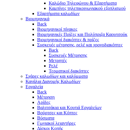
Καλώδιο Τηλεφώνου & Εξαρτήματα
Καμπίνες τηλεπικοινωνιακού εξοπλισμού
Eξαρτήματα καλωδίων
Βιομηχανικά
Back
Βιομηχανικοί πίνακες
Βιομηχανικές Πρίζες και Πολύπριζα Καουτσούκ
Βιομηχανικοί διακόπτες & πρίζες
Συσκευές μέτρησης, ρελέ και χρονοδιακόπτες
Back
Συσκευές Μέτρησης
Μετρητές
Ρελέ
Τερματικοί διακόπτες
Σχάρες καλωδίων και καλύμματα
Κανάλια Διανομής Καλωδίων
Εργαλεία
Back
Μέτρηση
Αρίδες
Βαλιτσάκια και Κουτιά Εργαλείων
Βούρτσες και Κόπτες
Βύσματα
Γωνιακοί λειαντήρες
Δίσκοι Κοπής