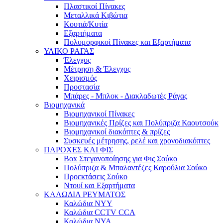
Πλαστικοί Πίνακες
Μεταλλικά Κιβώτια
Κουτιά/Κυτία
Εξαρτήματα
Πολυμορφικοί Πίνακες και Εξαρτήματα
ΥΛΙΚΟ ΡΑΓΑΣ
Έλεγχος
Μέτρηση & Έλεγχος
Χειρισμός
Προστασία
Μπάρες - Μπλοκ - Διακλαδωτές Ράγας
Βιομηχανικά
Βιομηχανικοί Πίνακες
Βιομηχανικές Πρίζες και Πολύπριζα Καουτσούκ
Βιομηχανικοί διακόπτες & πρίζες
Συσκευές μέτρησης, ρελέ και χρονοδιακόπτες
ΠΑΡΟΧΕΣ ΚΑΙ ΦΙΣ
Box Στεγανοποίησης για Φις Σούκο
Πολύπριζα & Μπαλαντέζες Καρούλια Σούκο
Προεκτάσεις Σούκο
Ντουί και Εξαρτήματα
ΚΑΛΩΔΙΑ ΡΕΥΜΑΤΟΣ
Καλώδια NYY
Καλώδια CCTV CCA
Καλώδια NYA