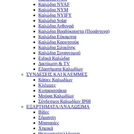
Καλώδια NYAF
Καλώδια NYM
Καλώδια NYIFY
Καλώδια Solar
Καλώδια Ανθυγρά
Καλώδια Βραδύκαυστα (Πυράντοχα)
Καλώδια Εύκαμπτα
Καλώδια Καουτσούκ
Καλώδια Σιλικόνης
Καλώδια Συναγερμού
Ειδικά Καλώδια
Δικτύωση & TV
Εξαρτήματα Καλωδίων
ΣΥΝΔΕΣΕΙΣ ΚΑΙ ΚΛΕΜΜΕΣ
Κάψες Καλωδίων
Κλέμμες
Κυπαρισσάκια
Μούφα Καλωδίων
Σύνδεσμοι Καλωδίων IP68
ΕΞΑΡΤΗΜΑΤΑ/ΑΝΑΛΩΣΙΜΑ
Βίδες
Σήμανση
Μπαταρίες
Χημικά
Θερμοσυστελλόμενα