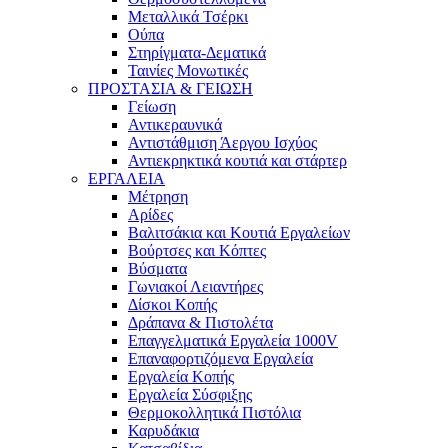
Μεταλλικά Τσέρκι
Ούπα
Στηρίγματα-Δεματικά
Ταινίες Μονωτικές
ΠΡΟΣΤΑΣΙΑ & ΓΕΙΩΣΗ
Γείωση
Αντικεραυνικά
Αντιστάθμιση Άεργου Ισχύος
Αντιεκρηκτικά κουτιά και στάρτερ
ΕΡΓΑΛΕΙΑ
Μέτρηση
Αρίδες
Βαλιτσάκια και Κουτιά Εργαλείων
Βούρτσες και Κόπτες
Βύσματα
Γωνιακοί Λειαντήρες
Δίσκοι Κοπής
Δράπανα & Πιστολέτα
Επαγγελματικά Εργαλεία 1000V
Επαναφορτιζόμενα Εργαλεία
Εργαλεία Κοπής
Εργαλεία Σύσφιξης
Θερμοκολλητικά Πιστόλια
Καρυδάκια