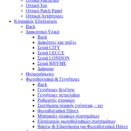
Οπτικά Patchcord
Οπτική Ίνα
Οπτικό Patch Panel
Οπτικοί Αντάπτορες
Κτηριακός Εξοπλισμός
Back
Διακοπτικό Υλικό
Back
Διακόπτες και πρίζες
Σειρά CITY
Σειρά LECCE
Σειρά LONDON
Σειρά RHYME
Διάφορα
Θερμοσίφωνες
Φωτοβολταϊκά & Γεννήτριες
Back
Γεννήτριες βενζίνης
Γεννήτριες πετρελαίου
Ρυθμιστές στροφών
Συστήματα ηλιακής ενέργειας – κιτ
Φωτοβολταϊκά Πάνελ
Μπαταρίες ηλιακών συστημάτων
Εξοπλισμός φωτοβολταϊκών συστημάτων
Βάσεις & Εξαρτήματα για Φωτοβολταϊκά Πάνελ