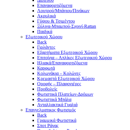
Δαπέδου
Επαναφορτιζόμενα
Λουτρού/Μπάνιου/Πινάκων
Ακρυλικά
Γύψου & Τσιμέντου
Ξύλινα-Μπαμπού-Σχοινί-Rattan
Παιδικά
Εξωτερικού Χώρου
Back
Γιρλάντες
Εξαρτήματα Εξωτερικού Χώρου
Επιτοίχια – Απλίκες Εξωτερικού Χώρου
Ηλιακά/Επαναφορτιζόμενα
Καρφωτά
Κολωνάκια – Κολώνες
Κρεμαστά Εξωτερικού Χώρου
Οροφής – Πλαφονιέρες
Προβολείς
Φωτιστικά Πλατείων-Δρόμων
Φωτιστικά Μπάλα
Ανταλλακτικά Γυαλιά
Επαγγελματικος Φωτισμός
Back
Γραμμικά Φωτιστικά
Σποτ Ράγας