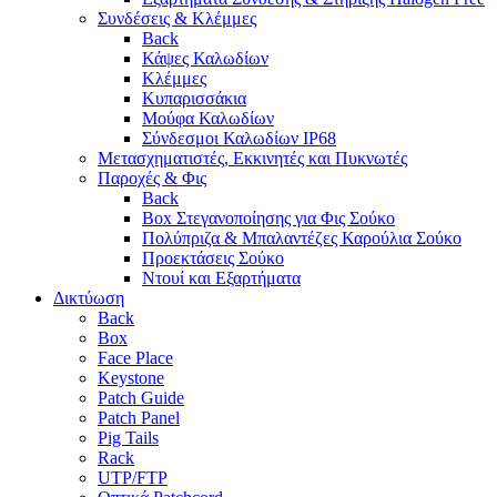
Συνδέσεις & Κλέμμες
Back
Κάψες Καλωδίων
Κλέμμες
Κυπαρισσάκια
Μούφα Καλωδίων
Σύνδεσμοι Καλωδίων IP68
Μετασχηματιστές, Εκκινητές και Πυκνωτές
Παροχές & Φις
Back
Box Στεγανοποίησης για Φις Σούκο
Πολύπριζα & Μπαλαντέζες Καρούλια Σούκο
Προεκτάσεις Σούκο
Ντουί και Εξαρτήματα
Δικτύωση
Back
Box
Face Place
Keystone
Patch Guide
Patch Panel
Pig Tails
Rack
UTP/FTP