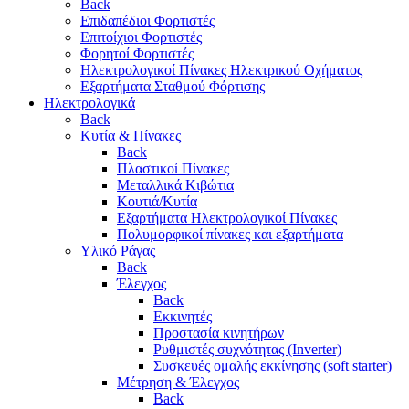
Back
Επιδαπέδιοι Φορτιστές
Επιτoίχιοι Φορτιστές
Φορητοί Φορτιστές
Ηλεκτρολογικοί Πίνακες Ηλεκτρικού Οχήματος
Εξαρτήματα Σταθμού Φόρτισης
Ηλεκτρολογικά
Back
Κυτία & Πίνακες
Back
Πλαστικοί Πίνακες
Μεταλλικά Κιβώτια
Κουτιά/Κυτία
Εξαρτήματα Ηλεκτρολογικοί Πίνακες
Πολυμορφικοί πίνακες και εξαρτήματα
Υλικό Ράγας
Back
Έλεγχος
Back
Εκκινητές
Προστασία κινητήρων
Ρυθμιστές συχνότητας (Inverter)
Συσκευές ομαλής εκκίνησης (soft starter)
Μέτρηση & Έλεγχος
Back