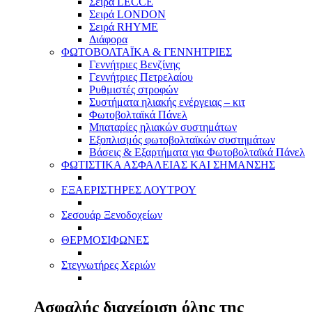
Σειρά LECCE
Σειρά LONDON
Σειρά RHYME
Διάφορα
ΦΩΤΟΒΟΛΤΑΪΚΑ & ΓΕΝΝΗΤΡΙΕΣ
Γεννήτριες Βενζίνης
Γεννήτριες Πετρελαίου
Ρυθμιστές στροφών
Συστήματα ηλιακής ενέργειας – κιτ
Φωτοβολταϊκά Πάνελ
Μπαταρίες ηλιακών συστημάτων
Εξοπλισμός φωτοβολταϊκών συστημάτων
Βάσεις & Εξαρτήματα για Φωτοβολταϊκά Πάνελ
ΦΩΤΙΣΤΙΚΑ ΑΣΦΑΛΕΙΑΣ ΚΑΙ ΣΗΜΑΝΣΗΣ
ΕΞΑΕΡΙΣΤΗΡΕΣ ΛΟΥΤΡΟΥ
Σεσουάρ Ξενοδοχείων
ΘΕΡΜΟΣΙΦΩΝΕΣ
Στεγνωτήρες Χεριών
Ασφαλής διαχείριση όλης της