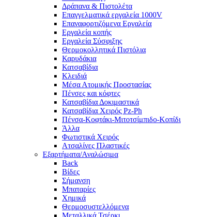
Δράπανα & Πιστολέτα
Επαγγελματικά εργαλεία 1000V
Επαναφορτιζόμενα Εργαλεία
Εργαλεία κοπής
Εργαλεία Σύσφιξης
Θερμοκολλητικά Πιστόλια
Καρυδάκια
Κατσαβίδια
Κλειδιά
Μέσα Ατομικής Προστασίας
Πένσες και κόφτες
Κατσαβίδια Δοκιμαστικά
Κατσαβίδια Χειρός Pz-Ph
Πένσα-Κοφτάκι-Μιτοτσίμπιδο-Κοπίδι
Άλλα
Φωτιστικά Χειρός
Ατσαλίνες Πλαστικές
Εξαρτήματα/Αναλώσιμα
Back
Βίδες
Σήμανση
Μπαταρίες
Χημικά
Θερμοσυστελλόμενα
Μεταλλικά Τσέρκι