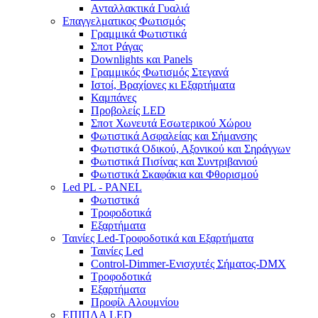
Ανταλλακτικά Γυαλιά
Επαγγελματικος Φωτισμός
Γραμμικά Φωτιστικά
Σποτ Ράγας
Downlights και Panels
Γραμμικός Φωτισμός Στεγανά
Ιστοί, Βραχίονες κι Εξαρτήματα
Καμπάνες
Προβολείς LED
Σποτ Χωνευτά Εσωτερικού Χώρου
Φωτιστικά Ασφαλείας και Σήμανσης
Φωτιστικά Οδικού, Αξονικού και Σηράγγων
Φωτιστικά Πισίνας και Συντριβανιού
Φωτιστικά Σκαφάκια και Φθορισμού
Led PL - PANEL
Φωτιστικά
Τροφοδοτικά
Εξαρτήματα
Ταινίες Led-Τροφοδοτικά και Εξαρτήματα
Ταινίες Led
Control-Dimmer-Ενισχυτές Σήματος-DMX
Τροφοδοτικά
Εξαρτήματα
Προφίλ Αλουμνίου
ΕΠΙΠΛΑ LED