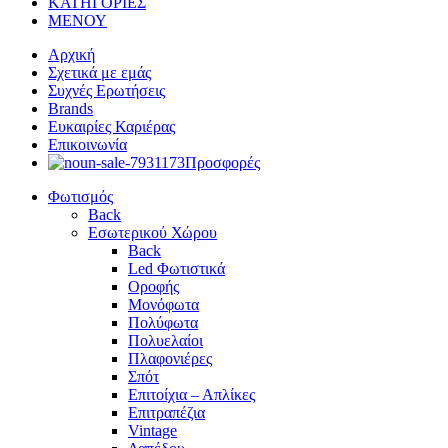
ΚΑΤΗΓΟΡΙΕΣ
ΜΕΝΟΥ
Αρχική
Σχετικά με εμάς
Συχνές Ερωτήσεις
Brands
Ευκαιρίες Καριέρας
Επικοινωνία
Προσφορές
Φωτισμός
Back
Εσωτερικού Χώρου
Back
Led Φωτιστικά
Οροφής
Μονόφωτα
Πολύφωτα
Πολυελαίοι
Πλαφονιέρες
Σπότ
Επιτοίχια – Απλίκες
Επιτραπέζια
Vintage