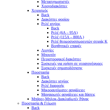
Μετασχηματιστές
Χρονοδιακόπτες
Χειρισμός
Back
Διακόπτες φορίου
Ρελέ ισχύος
Back
Ρελέ (6A – 95A)
Ρελέ (115A – 800A )
Ρελέ θερμοσυσσωρευτών σειράς Κ
Βοηθητικές επαφές
Λυχνίες
Μπουτόν
Περιστροφικοί διακόπτες
Συσκευές για χρήση σε γερανογέφυρες
Συσκευές σηματοδότησης
Προστασία
Back
Διακόπτες ισχύος
Ρελέ διαρροής
Μικροαυτόματες ασφάλειες
Μαχαιρωτές ασφάλειες και βάσεις
Μπάρες-Μπλοκ-Διακλαδωτές Ράγας
Προστασία & Γείωση
Back