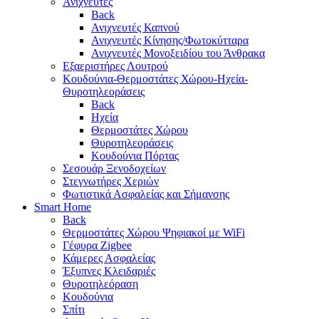
Ανιχνευτές
Back
Ανιχνευτές Καπνού
Ανιχνευτές Κίνησης/Φωτοκύτταρα
Ανιχνευτές Μονοξειδίου του Άνθρακα
Εξαεριστήρες Λουτρού
Κουδούνια-Θερμοστάτες Χώρου-Ηχεία-
Θυροτηλεοράσεις
Back
Ηχεία
Θερμοστάτες Χώρου
Θυροτηλεοράσεις
Κουδούνια Πόρτας
Σεσουάρ Ξενοδοχείων
Στεγνωτήρες Χεριών
Φωτιστικά Ασφαλείας και Σήμανσης
Smart Home
Back
Θερμοστάτες Χώρου Ψηφιακοί με WiFi
Γέφυρα Zigbee
Κάμερες Ασφαλείας
Έξυπνες Κλειδαριές
Θυροτηλεόραση
Κουδούνια
Σπίτι