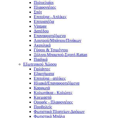
Πολυελαίοι
Πλαφονιέρες
Σπότ
Επιτοίχια - Απλίκες
Επιτραπέζια
Vintage
Δαπέδου
Επαναφορτιζόμενα
Λουτρού/Μπάνιου/Πινάκων
Ακρυλικά
Γύψου & Τσιμέντου
Ξύλινα-Μπαμπού-Σχοινί-Rattan
Παιδικά
Εξωτερικού Χώρου
Γιρλάντες
Εξαρτήματα
Επιτοίχια - απλίκες
Ηλιακά/Επαναφορτιζόμενα
Καρφωτά
Κολωνάκια - Κολώνες
Κρεμαστά
Οροφής - Πλαφονιέρες
Προβολείς
Φωτιστικά Πλατείων-Δρόμων
Φωτιστικά Μπάλα