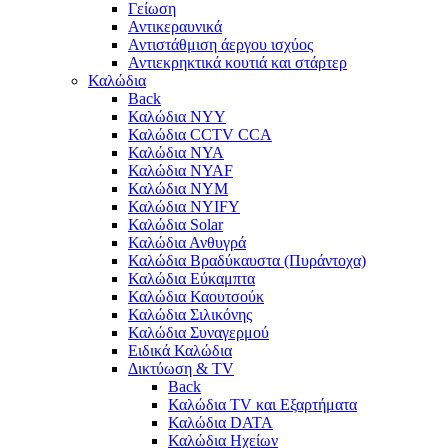
Γείωση
Αντικεραυνικά
Αντιστάθμιση άεργου ισχύος
Αντιεκρηκτικά κουτιά και στάρτερ
Καλώδια
Back
Καλώδια NYY
Καλώδια CCTV CCA
Καλώδια NYA
Καλώδια NYAF
Καλώδια NYΜ
Καλώδια ΝΥΙFY
Καλώδια Solar
Καλώδια Ανθυγρά
Καλώδια Βραδύκαυστα (Πυράντοχα)
Καλώδια Εύκαμπτα
Καλώδια Καουτσούκ
Καλώδια Σιλικόνης
Καλώδια Συναγερμού
Ειδικά Καλώδια
Δικτύωση & TV
Back
Καλώδια TV και Εξαρτήματα
Καλώδια DATA
Καλώδια Ηχείων