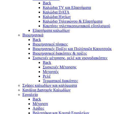
Back
Καλώδια TV και Εξαρτήματα
Καλώδια DATA
Καλώδια Ηχείων
Καλώδιο Τηλεφώνου & Εξαρτήματα
Καμπίνες τηλεπικοινωνιακού εξοπλισμού
Eξαρτήματα καλωδίων
Βιομηχανικά
Back
Βιομηχανικοί πίνακες
Βιομηχανικές Πρίζες και Πολύπριζα Καουτσούκ
Βιομηχανικοί διακόπτες & πρίζες
Συσκευές μέτρησης, ρελέ και χρονοδιακόπτες
Back
Συσκευές Μέτρησης
Μετρητές
Ρελέ
Τερματικοί διακόπτες
Σχάρες καλωδίων και καλύμματα
Κανάλια Διανομής Καλωδίων
Εργαλεία
Back
Μέτρηση
Αρίδες
Βαλιτσάκια και Κουτιά Εργαλείων