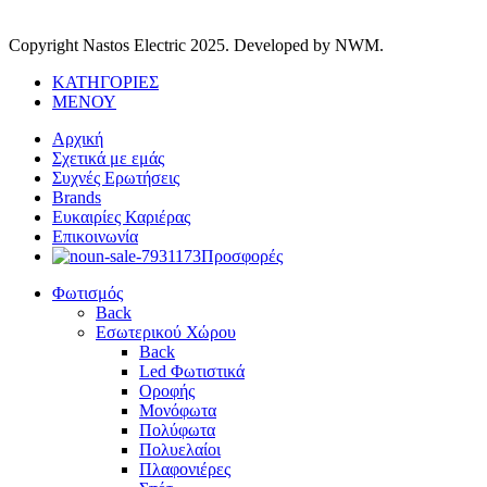
Copyright Nastos Electric
2025. Developed by NWM.
ΚΑΤΗΓΟΡΙΕΣ
ΜΕΝΟΥ
Αρχική
Σχετικά με εμάς
Συχνές Ερωτήσεις
Brands
Ευκαιρίες Καριέρας
Επικοινωνία
Προσφορές
Φωτισμός
Back
Εσωτερικού Χώρου
Back
Led Φωτιστικά
Οροφής
Μονόφωτα
Πολύφωτα
Πολυελαίοι
Πλαφονιέρες