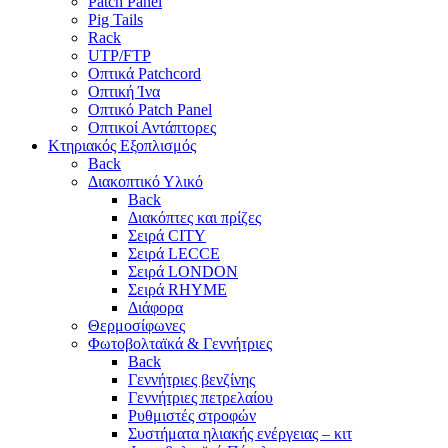
Patch Panel
Pig Tails
Rack
UTP/FTP
Οπτικά Patchcord
Οπτική Ίνα
Οπτικό Patch Panel
Οπτικοί Αντάπτορες
Κτηριακός Εξοπλισμός
Back
Διακοπτικό Υλικό
Back
Διακόπτες και πρίζες
Σειρά CITY
Σειρά LECCE
Σειρά LONDON
Σειρά RHYME
Διάφορα
Θερμοσίφωνες
Φωτοβολταϊκά & Γεννήτριες
Back
Γεννήτριες βενζίνης
Γεννήτριες πετρελαίου
Ρυθμιστές στροφών
Συστήματα ηλιακής ενέργειας – κιτ