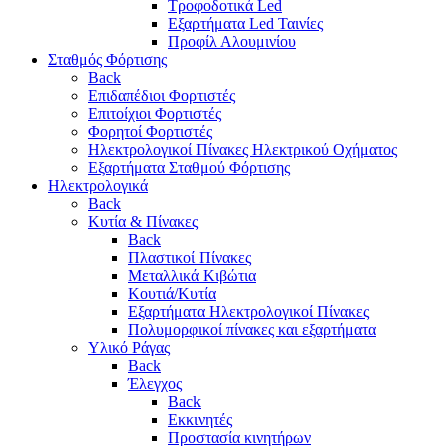
Τροφοδοτικά Led
Εξαρτήματα Led Ταινίες
Προφίλ Αλουμινίου
Σταθμός Φόρτισης
Back
Επιδαπέδιοι Φορτιστές
Επιτoίχιοι Φορτιστές
Φορητοί Φορτιστές
Ηλεκτρολογικοί Πίνακες Ηλεκτρικού Οχήματος
Εξαρτήματα Σταθμού Φόρτισης
Ηλεκτρολογικά
Back
Κυτία & Πίνακες
Back
Πλαστικοί Πίνακες
Μεταλλικά Κιβώτια
Κουτιά/Κυτία
Εξαρτήματα Ηλεκτρολογικοί Πίνακες
Πολυμορφικοί πίνακες και εξαρτήματα
Υλικό Ράγας
Back
Έλεγχος
Back
Εκκινητές
Προστασία κινητήρων