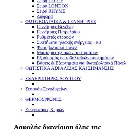
Σειρά LECCE
Σειρά LONDON
Σειρά RHYME
Διάφορα
ΦΩΤΟΒΟΛΤΑΪΚΑ & ΓΕΝΝΗΤΡΙΕΣ
Γεννήτριες Βενζίνης
Γεννήτριες Πετρελαίου
Ρυθμιστές στροφών
Συστήματα ηλιακής ενέργειας – κιτ
Φωτοβολταϊκά Πάνελ
Μπαταρίες ηλιακών συστημάτων
Εξοπλισμός φωτοβολταϊκών συστημάτων
Βάσεις & Εξαρτήματα για Φωτοβολταϊκά Πάνελ
ΦΩΤΙΣΤΙΚΑ ΑΣΦΑΛΕΙΑΣ ΚΑΙ ΣΗΜΑΝΣΗΣ
ΕΞΑΕΡΙΣΤΗΡΕΣ ΛΟΥΤΡΟΥ
Σεσουάρ Ξενοδοχείων
ΘΕΡΜΟΣΙΦΩΝΕΣ
Στεγνωτήρες Χεριών
Ασφαλής διαχείριση όλης της