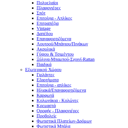
Πολυελαίοι
Πλαφονιέρες
Σπότ
Επιτοίχια - Απλίκες
Επιτραπέζια
Vintage
Δαπέδου
Επαναφορτιζόμενα
Λουτρού/Μπάνιου/Πινάκων
Ακρυλικά
Γύψου & Τσιμέντου
Ξύλινα-Μπαμπού-Σχοινί-Rattan
Παιδικά
Εξωτερικού Χώρου
Γιρλάντες
Εξαρτήματα
Επιτοίχια - απλίκες
Ηλιακά/Επαναφορτιζόμενα
Καρφωτά
Κολωνάκια - Κολώνες
Κρεμαστά
Οροφής - Πλαφονιέρες
Προβολείς
Φωτιστικά Πλατείων-Δρόμων
Φωτιστικά Μπάλα