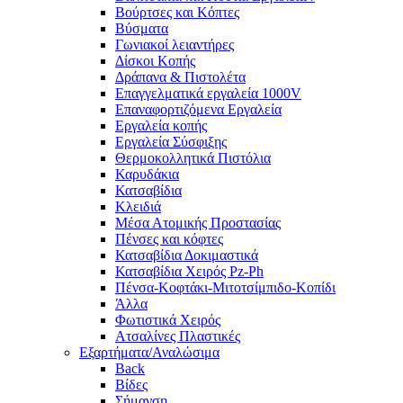
Βούρτσες και Κόπτες
Βύσματα
Γωνιακοί λειαντήρες
Δίσκοι Κοπής
Δράπανα & Πιστολέτα
Επαγγελματικά εργαλεία 1000V
Επαναφορτιζόμενα Εργαλεία
Εργαλεία κοπής
Εργαλεία Σύσφιξης
Θερμοκολλητικά Πιστόλια
Καρυδάκια
Κατσαβίδια
Κλειδιά
Μέσα Ατομικής Προστασίας
Πένσες και κόφτες
Κατσαβίδια Δοκιμαστικά
Κατσαβίδια Χειρός Pz-Ph
Πένσα-Κοφτάκι-Μιτοτσίμπιδο-Κοπίδι
Άλλα
Φωτιστικά Χειρός
Ατσαλίνες Πλαστικές
Εξαρτήματα/Αναλώσιμα
Back
Βίδες
Σήμανση