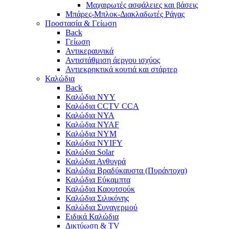
Μαχαιρωτές ασφάλειες και βάσεις
Μπάρες-Μπλοκ-Διακλαδωτές Ράγας
Προστασία & Γείωση
Back
Γείωση
Αντικεραυνικά
Αντιστάθμιση άεργου ισχύος
Αντιεκρηκτικά κουτιά και στάρτερ
Καλώδια
Back
Καλώδια NYY
Καλώδια CCTV CCA
Καλώδια NYA
Καλώδια NYAF
Καλώδια NYΜ
Καλώδια ΝΥΙFY
Καλώδια Solar
Καλώδια Ανθυγρά
Καλώδια Βραδύκαυστα (Πυράντοχα)
Καλώδια Εύκαμπτα
Καλώδια Καουτσούκ
Καλώδια Σιλικόνης
Καλώδια Συναγερμού
Ειδικά Καλώδια
Δικτύωση & TV