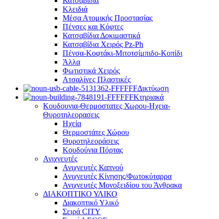
Κατσαβίδια
Κλειδιά
Μέσα Ατομικής Προστασίας
Πένσες και Κόφτες
Κατσαβίδια Δοκιμαστικά
Κατσαβίδια Χειρός Pz-Ph
Πένσα-Κοφτάκι-Μιτοτσίμπιδο-Κοπίδι
Άλλα
Φωτιστικά Χειρός
Ατσαλίνες Πλαστικές
Δικτύωση
Κτηριακά
Κουδουνια-Θερμοστατες Χωρου-Ηχεια-
Θυροτηλεορασεις
Ηχεία
Θερμοστάτες Χώρου
Θυροτηλεοράσεις
Κουδούνια Πόρτας
Ανιχνευτές
Ανιχνευτές Καπνού
Ανιχνευτές Κίνησης/Φωτοκύταρρα
Ανιχνευτές Μονοξειδίου του Άνθρακα
ΔΙΑΚΟΠΤΙΚΟ ΥΛΙΚΟ
Διακοπτικό Υλικό
Σειρά CITY