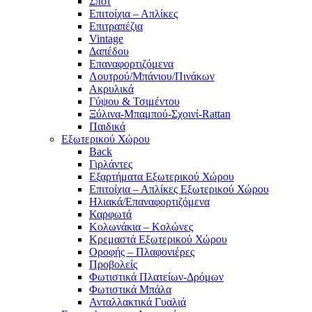
Σπότ
Επιτοίχια – Απλίκες
Επιτραπέζια
Vintage
Δαπέδου
Επαναφορτιζόμενα
Λουτρού/Μπάνιου/Πινάκων
Ακρυλικά
Γύψου & Τσιμέντου
Ξύλινα-Μπαμπού-Σχοινί-Rattan
Παιδικά
Εξωτερικού Χώρου
Back
Γιρλάντες
Εξαρτήματα Εξωτερικού Χώρου
Επιτοίχια – Απλίκες Εξωτερικού Χώρου
Ηλιακά/Επαναφορτιζόμενα
Καρφωτά
Κολωνάκια – Κολώνες
Κρεμαστά Εξωτερικού Χώρου
Οροφής – Πλαφονιέρες
Προβολείς
Φωτιστικά Πλατείων-Δρόμων
Φωτιστικά Μπάλα
Ανταλλακτικά Γυαλιά