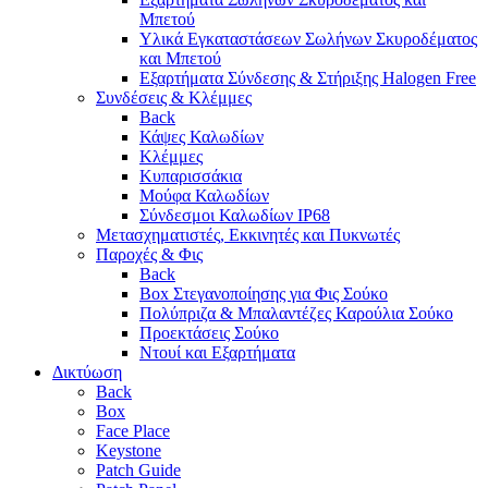
Μπετού
Υλικά Εγκαταστάσεων Σωλήνων Σκυροδέματος
και Μπετού
Εξαρτήματα Σύνδεσης & Στήριξης Halogen Free
Συνδέσεις & Κλέμμες
Back
Κάψες Καλωδίων
Κλέμμες
Κυπαρισσάκια
Μούφα Καλωδίων
Σύνδεσμοι Καλωδίων IP68
Μετασχηματιστές, Εκκινητές και Πυκνωτές
Παροχές & Φις
Back
Box Στεγανοποίησης για Φις Σούκο
Πολύπριζα & Μπαλαντέζες Καρούλια Σούκο
Προεκτάσεις Σούκο
Ντουί και Εξαρτήματα
Δικτύωση
Back
Box
Face Place
Keystone
Patch Guide