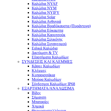
Καλώδια NYAF
Καλώδια NYM
Καλώδια NYIFY
Καλώδια Solar
Καλώδια Ανθυγρά
Καλώδια Βραδύκαυστα (Πυράντοχα)
Καλώδια Εύκαμπτα
Καλώδια Καουτσούκ
Καλώδια Σιλικόνης
Καλώδια Συναγερμού
Ειδικά Καλώδια
Δικτύωση & TV
Εξαρτήματα Καλωδίων
ΣΥΝΔΕΣΕΙΣ ΚΑΙ ΚΛΕΜΜΕΣ
Κάψες Καλωδίων
Κλέμμες
Κυπαρισσάκια
Μούφα Καλωδίων
Σύνδεσμοι Καλωδίων IP68
ΕΞΑΡΤΗΜΑΤΑ/ΑΝΑΛΩΣΙΜΑ
Βίδες
Σήμανση
Μπαταρίες
Χημικά
Θερμοσυστελλόμενα