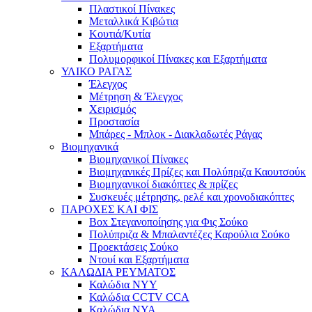
Πλαστικοί Πίνακες
Μεταλλικά Κιβώτια
Κουτιά/Κυτία
Εξαρτήματα
Πολυμορφικοί Πίνακες και Εξαρτήματα
ΥΛΙΚΟ ΡΑΓΑΣ
Έλεγχος
Μέτρηση & Έλεγχος
Χειρισμός
Προστασία
Μπάρες - Μπλοκ - Διακλαδωτές Ράγας
Βιομηχανικά
Βιομηχανικοί Πίνακες
Βιομηχανικές Πρίζες και Πολύπριζα Καουτσούκ
Βιομηχανικοί διακόπτες & πρίζες
Συσκευές μέτρησης, ρελέ και χρονοδιακόπτες
ΠΑΡΟΧΕΣ ΚΑΙ ΦΙΣ
Box Στεγανοποίησης για Φις Σούκο
Πολύπριζα & Μπαλαντέζες Καρούλια Σούκο
Προεκτάσεις Σούκο
Ντουί και Εξαρτήματα
ΚΑΛΩΔΙΑ ΡΕΥΜΑΤΟΣ
Καλώδια NYY
Καλώδια CCTV CCA
Καλώδια NYA