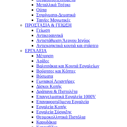
Μεταλλικά Τσέρκι
Ούπα
Στηρίγματα-Δεματικά
Ταινίες Μονωτικές
ΠΡΟΣΤΑΣΙΑ & ΓΕΙΩΣΗ
Γείωση
Αντικεραυνικά
Αντιστάθμιση Άεργου Ισχύος
Αντιεκρηκτικά κουτιά και στάρτερ
ΕΡΓΑΛΕΙΑ
Μέτρηση
Αρίδες
Βαλιτσάκια και Κουτιά Εργαλείων
Βούρτσες και Κόπτες
Βύσματα
Γωνιακοί Λειαντήρες
Δίσκοι Κοπής
Δράπανα & Πιστολέτα
Επαγγελματικά Εργαλεία 1000V
Επαναφορτιζόμενα Εργαλεία
Εργαλεία Κοπής
Εργαλεία Σύσφιξης
Θερμοκολλητικά Πιστόλια
Καρυδάκια