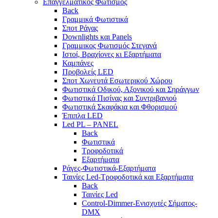
Επαγγελματικος Φωτισμός
Back
Γραμμικά Φωτιστικά
Σποτ Ράγας
Downlights και Panels
Γραμμικος Φωτισμός Στεγανά
Ιστοί, Βραχίονες κι Εξαρτήματα
Καμπάνες
Προβολείς LED
Σποτ Χωνευτά Εσωτερικού Χώρου
Φωτιστικά Οδικού, Αξονικού και Σηράγγων
Φωτιστικά Πισίνας και Συντριβανιού
Φωτιστικά Σκαφάκια και Φθορισμού
Έπιπλα LED
Led PL – PANEL
Back
Φωτιστικά
Τροφοδοτικά
Εξαρτήματα
Ράγες-Φωτιστικά-Εξαρτήματα
Ταινίες Led-Τροφοδοτικά και Εξαρτήματα
Back
Ταινίες Led
Control-Dimmer-Ενισχυτές Σήματος-
DMX