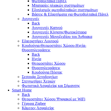
Φωτοβολταϊκά Πάνελ
Μπαταρίες ηλιακών συστημάτων
Εξοπλισμός φωτοβολταϊκών συστημάτων
Βάσεις & Εξαρτήματα για Φωτοβολταϊκά Πάνελ
Ανιχνευτές
Back
Ανιχνευτές Καπνού
Ανιχνευτές Κίνησης/Φωτοκύτταρα
Ανιχνευτές Μονοξειδίου του Άνθρακα
Εξαεριστήρες Λουτρού
Κουδούνια-Θερμοστάτες Χώρου-Ηχεία-
Θυροτηλεοράσεις
Back
Ηχεία
Θερμοστάτες Χώρου
Θυροτηλεοράσεις
Κουδούνια Πόρτας
Σεσουάρ Ξενοδοχείων
Στεγνωτήρες Χεριών
Φωτιστικά Ασφαλείας και Σήμανσης
Smart Home
Back
Θερμοστάτες Χώρου Ψηφιακοί με WiFi
Γέφυρα Zigbee
Κάμερες Ασφαλείας