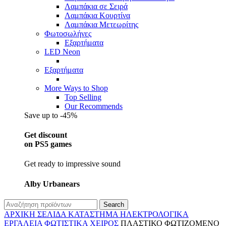
Λαμπάκια σε Σειρά
Λαμπάκια Κουρτίνα
Λαμπάκια Μετεωρίτης
Φωτοσωλήνες
Εξαρτήματα
LED Neon
Εξαρτήματα
More Ways to Shop
Top Selling
Our Recommends
Save up to -45%
Get discount
on PS5 games
Get ready to impressive sound
Alby Urbanears
Search
ΑΡΧΙΚΉ ΣΕΛΊΔΑ
ΚΑΤΆΣΤΗΜΑ
ΗΛΕΚΤΡΟΛΟΓΙΚΆ
ΕΡΓΑΛΕΊΑ
ΦΩΤΙΣΤΙΚΆ ΧΕΙΡΌΣ
ΠΛΑΣΤΙΚΟ ΦΩΤΙΖΟΜΕΝΟ