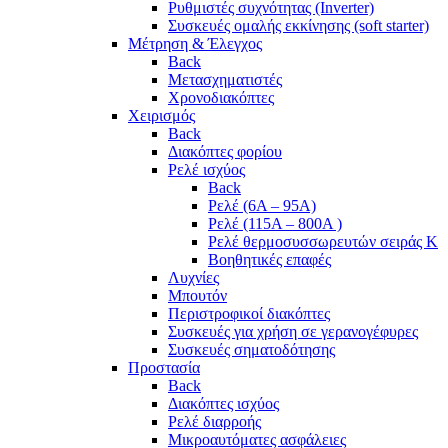
Ρυθμιστές συχνότητας (Inverter)
Συσκευές ομαλής εκκίνησης (soft starter)
Μέτρηση & Έλεγχος
Back
Μετασχηματιστές
Χρονοδιακόπτες
Χειρισμός
Back
Διακόπτες φορίου
Ρελέ ισχύος
Back
Ρελέ (6A – 95A)
Ρελέ (115A – 800A )
Ρελέ θερμοσυσσωρευτών σειράς Κ
Βοηθητικές επαφές
Λυχνίες
Μπουτόν
Περιστροφικοί διακόπτες
Συσκευές για χρήση σε γερανογέφυρες
Συσκευές σηματοδότησης
Προστασία
Back
Διακόπτες ισχύος
Ρελέ διαρροής
Μικροαυτόματες ασφάλειες