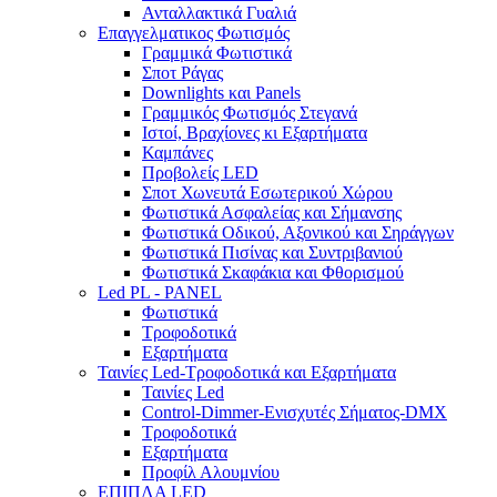
Ανταλλακτικά Γυαλιά
Επαγγελματικος Φωτισμός
Γραμμικά Φωτιστικά
Σποτ Ράγας
Downlights και Panels
Γραμμικός Φωτισμός Στεγανά
Ιστοί, Βραχίονες κι Εξαρτήματα
Καμπάνες
Προβολείς LED
Σποτ Χωνευτά Εσωτερικού Χώρου
Φωτιστικά Ασφαλείας και Σήμανσης
Φωτιστικά Οδικού, Αξονικού και Σηράγγων
Φωτιστικά Πισίνας και Συντριβανιού
Φωτιστικά Σκαφάκια και Φθορισμού
Led PL - PANEL
Φωτιστικά
Τροφοδοτικά
Εξαρτήματα
Ταινίες Led-Τροφοδοτικά και Εξαρτήματα
Ταινίες Led
Control-Dimmer-Ενισχυτές Σήματος-DMX
Τροφοδοτικά
Εξαρτήματα
Προφίλ Αλουμνίου
ΕΠΙΠΛΑ LED