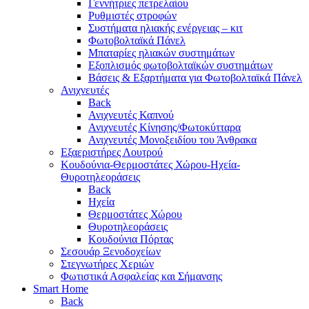
Γεννήτριες πετρελαίου
Ρυθμιστές στροφών
Συστήματα ηλιακής ενέργειας – κιτ
Φωτοβολταϊκά Πάνελ
Μπαταρίες ηλιακών συστημάτων
Εξοπλισμός φωτοβολταϊκών συστημάτων
Βάσεις & Εξαρτήματα για Φωτοβολταϊκά Πάνελ
Ανιχνευτές
Back
Ανιχνευτές Καπνού
Ανιχνευτές Κίνησης/Φωτοκύτταρα
Ανιχνευτές Μονοξειδίου του Άνθρακα
Εξαεριστήρες Λουτρού
Κουδούνια-Θερμοστάτες Χώρου-Ηχεία-
Θυροτηλεοράσεις
Back
Ηχεία
Θερμοστάτες Χώρου
Θυροτηλεοράσεις
Κουδούνια Πόρτας
Σεσουάρ Ξενοδοχείων
Στεγνωτήρες Χεριών
Φωτιστικά Ασφαλείας και Σήμανσης
Smart Home
Back