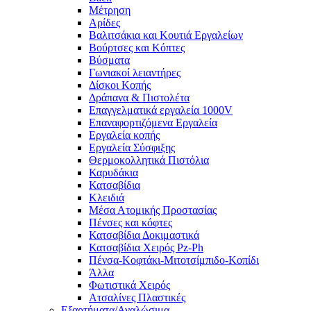
Μέτρηση
Αρίδες
Βαλιτσάκια και Κουτιά Εργαλείων
Βούρτσες και Κόπτες
Βύσματα
Γωνιακοί λειαντήρες
Δίσκοι Κοπής
Δράπανα & Πιστολέτα
Επαγγελματικά εργαλεία 1000V
Επαναφορτιζόμενα Εργαλεία
Εργαλεία κοπής
Εργαλεία Σύσφιξης
Θερμοκολλητικά Πιστόλια
Καρυδάκια
Κατσαβίδια
Κλειδιά
Μέσα Ατομικής Προστασίας
Πένσες και κόφτες
Κατσαβίδια Δοκιμαστικά
Κατσαβίδια Χειρός Pz-Ph
Πένσα-Κοφτάκι-Μιτοτσίμπιδο-Κοπίδι
Άλλα
Φωτιστικά Χειρός
Ατσαλίνες Πλαστικές
Εξαρτήματα/Αναλώσιμα