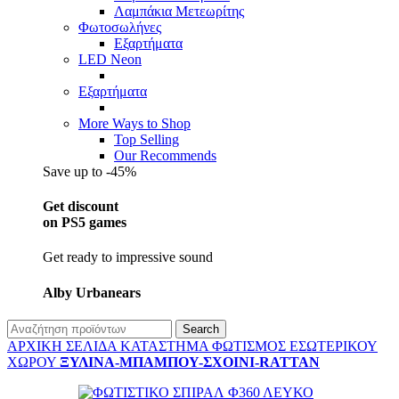
Λαμπάκια Μετεωρίτης
Φωτοσωλήνες
Εξαρτήματα
LED Neon
Εξαρτήματα
More Ways to Shop
Top Selling
Our Recommends
Save up to -45%
Get discount
on PS5 games
Get ready to impressive sound
Alby Urbanears
Search
ΑΡΧΙΚΉ ΣΕΛΊΔΑ
ΚΑΤΆΣΤΗΜΑ
ΦΩΤΙΣΜΌΣ
ΕΣΩΤΕΡΙΚΟΎ
ΧΏΡΟΥ
ΞΎΛΙΝΑ-ΜΠΑΜΠΟΎ-ΣΧΟΙΝΊ-RATTAN