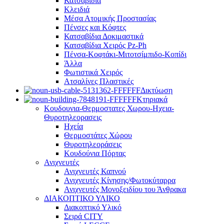
Κατσαβίδια
Κλειδιά
Μέσα Ατομικής Προστασίας
Πένσες και Κόφτες
Κατσαβίδια Δοκιμαστικά
Κατσαβίδια Χειρός Pz-Ph
Πένσα-Κοφτάκι-Μιτοτσίμπιδο-Κοπίδι
Άλλα
Φωτιστικά Χειρός
Ατσαλίνες Πλαστικές
Δικτύωση
Κτηριακά
Κουδουνια-Θερμοστατες Χωρου-Ηχεια-
Θυροτηλεορασεις
Ηχεία
Θερμοστάτες Χώρου
Θυροτηλεοράσεις
Κουδούνια Πόρτας
Ανιχνευτές
Ανιχνευτές Καπνού
Ανιχνευτές Κίνησης/Φωτοκύταρρα
Ανιχνευτές Μονοξειδίου του Άνθρακα
ΔΙΑΚΟΠΤΙΚΟ ΥΛΙΚΟ
Διακοπτικό Υλικό
Σειρά CITY