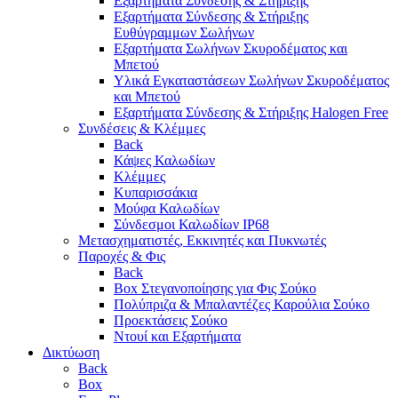
Εξαρτήματα Σύνδεσης & Στήριξης
Εξαρτήματα Σύνδεσης & Στήριξης
Ευθύγραμμων Σωλήνων
Εξαρτήματα Σωλήνων Σκυροδέματος και
Μπετού
Υλικά Εγκαταστάσεων Σωλήνων Σκυροδέματος
και Μπετού
Εξαρτήματα Σύνδεσης & Στήριξης Halogen Free
Συνδέσεις & Κλέμμες
Back
Κάψες Καλωδίων
Κλέμμες
Κυπαρισσάκια
Μούφα Καλωδίων
Σύνδεσμοι Καλωδίων IP68
Μετασχηματιστές, Εκκινητές και Πυκνωτές
Παροχές & Φις
Back
Box Στεγανοποίησης για Φις Σούκο
Πολύπριζα & Μπαλαντέζες Καρούλια Σούκο
Προεκτάσεις Σούκο
Ντουί και Εξαρτήματα
Δικτύωση
Back
Box