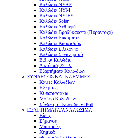
Καλώδια NYAF
Καλώδια NYM
Καλώδια NYIFY
Καλώδια Solar
Καλώδια Ανθυγρά
Καλώδια Βραδύκαυστα (Πυράντοχα)
Καλώδια Εύκαμπτα
Καλώδια Καουτσούκ
Καλώδια Σιλικόνης
Καλώδια Συναγερμού
Ειδικά Καλώδια
Δικτύωση & TV
Εξαρτήματα Καλωδίων
ΣΥΝΔΕΣΕΙΣ ΚΑΙ ΚΛΕΜΜΕΣ
Κάψες Καλωδίων
Κλέμμες
Κυπαρισσάκια
Μούφα Καλωδίων
Σύνδεσμοι Καλωδίων IP68
ΕΞΑΡΤΗΜΑΤΑ/ΑΝΑΛΩΣΙΜΑ
Βίδες
Σήμανση
Μπαταρίες
Χημικά
Θερμοσυστελλόμενα