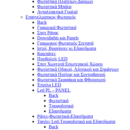
Φωτιστικά Πλατείων-Δρόμων
Φωτιστικά Μπάλα
Ανταλλακτικά Γυαλιά
Επαγγελματικος Φωτισμός
Back
Γραμμικά Φωτιστικά
Σποτ Ράγας
Downlights και Panels
Γραμμικος Φωτισμός Στεγανά
Ιστοί, Βραχίονες κι Εξαρτήματα
Καμπάνες
Προβολείς LED
Σποτ Χωνευτά Εσωτερικού Χώρου
Φωτιστικά Οδικού, Αξονικού και Σηράγγων
Φωτιστικά Πισίνας και Συντριβανιού
Φωτιστικά Σκαφάκια και Φθορισμού
Έπιπλα LED
Led PL – PANEL
Back
Φωτιστικά
Τροφοδοτικά
Εξαρτήματα
Ράγες-Φωτιστικά-Εξαρτήματα
Ταινίες Led-Τροφοδοτικά και Εξαρτήματα
Back