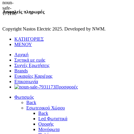
Ασφαλείς πληρωμές
Copyright Nastos Electric
2025. Developed by NWM.
ΚΑΤΗΓΟΡΙΕΣ
ΜΕΝΟΥ
Αρχική
Σχετικά με εμάς
Συχνές Ερωτήσεις
Brands
Ευκαιρίες Καριέρας
Επικοινωνία
Προσφορές
Φωτισμός
Back
Εσωτερικού Χώρου
Back
Led Φωτιστικά
Οροφής
Μονόφωτα