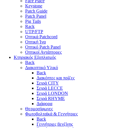
Face Place
Keystone
Patch Guide
Patch Panel
Pig Tails
Rack
UTP/FTP
Οπτικά Patchcord
Οπτική Ίνα
Οπτικό Patch Panel
Οπτικοί Αντάπτορες
Κτηριακός Εξοπλισμός
Back
Διακοπτικό Υλικό
Back
Διακόπτες και πρίζες
Σειρά CITY
Σειρά LECCE
Σειρά LONDON
Σειρά RHYME
Διάφορα
Θερμοσίφωνες
Φωτοβολταϊκά & Γεννήτριες
Back
Γεννήτριες βενζίνης