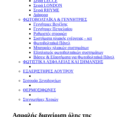
Σειρά LECCE
Σειρά LONDON
Σειρά RHYME
Διάφορα
ΦΩΤΟΒΟΛΤΑΪΚΑ & ΓΕΝΝΗΤΡΙΕΣ
Γεννήτριες Βενζίνης
Γεννήτριες Πετρελαίου
Ρυθμιστές στροφών
Συστήματα ηλιακής ενέργειας – κιτ
Φωτοβολταϊκά Πάνελ
Μπαταρίες ηλιακών συστημάτων
Εξοπλισμός φωτοβολταϊκών συστημάτων
Βάσεις & Εξαρτήματα για Φωτοβολταϊκά Πάνελ
ΦΩΤΙΣΤΙΚΑ ΑΣΦΑΛΕΙΑΣ ΚΑΙ ΣΗΜΑΝΣΗΣ
ΕΞΑΕΡΙΣΤΗΡΕΣ ΛΟΥΤΡΟΥ
Σεσουάρ Ξενοδοχείων
ΘΕΡΜΟΣΙΦΩΝΕΣ
Στεγνωτήρες Χεριών
Ασφαλής διαχείριση όλης της