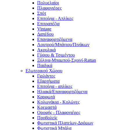
Πολυελαίοι
Πλαφονιέρες
Σπότ
Επιτοίχια - Απλίκες
Επιτραπέζια
Vintage
Δαπέδου
Επαναφορτιζόμενα
Λουτρού/Μπάνιου/Πινάκων
Ακρυλικά
Γύψου & Τσιμέντου
Ξύλινα-Μπαμπού-Σχοινί-Rattan
Παιδικά
Εξωτερικού Χώρου
Γιρλάντες
Εξαρτήματα
Επιτοίχια - απλίκες
Ηλιακά/Επαναφορτιζόμενα
Καρφωτά
Κολωνάκια - Κολώνες
Κρεμαστά
Οροφής - Πλαφονιέρες
Προβολείς
Φωτιστικά Πλατείων-Δρόμων
Φωτιστικά Μπάλα