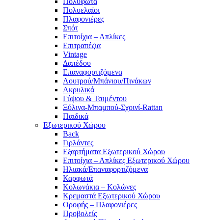
Πολύφωτα
Πολυελαίοι
Πλαφονιέρες
Σπότ
Επιτοίχια – Απλίκες
Επιτραπέζια
Vintage
Δαπέδου
Επαναφορτιζόμενα
Λουτρού/Μπάνιου/Πινάκων
Ακρυλικά
Γύψου & Τσιμέντου
Ξύλινα-Μπαμπού-Σχοινί-Rattan
Παιδικά
Εξωτερικού Χώρου
Back
Γιρλάντες
Εξαρτήματα Εξωτερικού Χώρου
Επιτοίχια – Απλίκες Εξωτερικού Χώρου
Ηλιακά/Επαναφορτιζόμενα
Καρφωτά
Κολωνάκια – Κολώνες
Κρεμαστά Εξωτερικού Χώρου
Οροφής – Πλαφονιέρες
Προβολείς