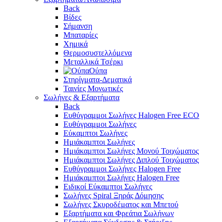
Back
Βίδες
Σήμανση
Μπαταρίες
Χημικά
Θερμοσυστελλόμενα
Μεταλλικά Τσέρκι
Ούπα
Στηρίγματα-Δεματικά
Ταινίες Μονωτικές
Σωλήνες & Εξαρτήματα
Back
Ευθύγραμμοι Σωλήνες Halogen Free ECO
Ευθύγραμμοι Σωλήνες
Εύκαμπτοι Σωλήνες
Ημιάκαμπτοι Σωλήνες
Ημιάκαμπτοι Σωλήνες Μονού Τοιχώματος
Ημιάκαμπτοι Σωλήνες Διπλού Τοιχώματος
Ευθύγραμμοι Σωλήνες Halogen Free
Ημιάκαμπτοι Σωλήνες Halogen Free
Ειδικοί Εύκαμπτοι Σωλήνες
Σωλήνες Spiral Ξηράς Δόμησης
Σωλήνες Σκυροδέματος και Μπετού
Εξαρτήματα και Φρεάτια Σωλήνων