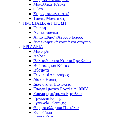
Μεταλλικά Τσέρκι
Ούπα
Στηρίγματα-Δεματικά
Ταινίες Μονωτικές
ΠΡΟΣΤΑΣΙΑ & ΓΕΙΩΣΗ
Γείωση
Αντικεραυνικά
Αντιστάθμιση Άεργου Ισχύος
Αντιεκρηκτικά κουτιά και στάρτερ
ΕΡΓΑΛΕΙΑ
Μέτρηση
Αρίδες
Βαλιτσάκια και Κουτιά Εργαλείων
Βούρτσες και Κόπτες
Βύσματα
Γωνιακοί Λειαντήρες
Δίσκοι Κοπής
Δράπανα & Πιστολέτα
Επαγγελματικά Εργαλεία 1000V
Επαναφορτιζόμενα Εργαλεία
Εργαλεία Κοπής
Εργαλεία Σύσφιξης
Θερμοκολλητικά Πιστόλια
Καρυδάκια