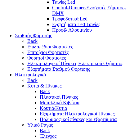
Ταινίες Led
Control-Dimmer-Ενισχυτές Σήματος-
DMX
Τροφοδοτικά Led
Εξαρτήματα Led Ταινίες
Προφίλ Αλουμινίου
Σταθμός Φόρτισης
Back
Επιδαπέδιοι Φορτιστές
Επιτoίχιοι Φορτιστές
Φορητοί Φορτιστές
Ηλεκτρολογικοί Πίνακες Ηλεκτρικού Οχήματος
Εξαρτήματα Σταθμού Φόρτισης
Ηλεκτρολογικά
Back
Κυτία & Πίνακες
Back
Πλαστικοί Πίνακες
Μεταλλικά Κιβώτια
Κουτιά/Κυτία
Εξαρτήματα Ηλεκτρολογικοί Πίνακες
Πολυμορφικοί πίνακες και εξαρτήματα
Υλικό Ράγας
Back
Έλεγχος