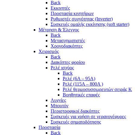
Back
Εκκινητές
Προστασία κινητήρων
Ρυθμιστές συχνότητας (Inverter)
Συσκευές ομαλής εκκίνησης (soft starter)
Μέτρηση & Έλεγχος
Back
Μετασχηματιστές
Χρονοδιακόπτες
Χειρισμός
Back
Διακόπτες φορίου
Ρελέ ισχύος
Back
Ρελέ (6A – 95A)
Ρελέ (115A – 800A )
Ρελέ θερμοσυσσωρευτών σειράς Κ
Βοηθητικές επαφές
Λυχνίες
Μπουτόν
Περιστροφικοί διακόπτες
Συσκευές για χρήση σε γερανογέφυρες
Συσκευές σηματοδότησης
Προστασία
Back