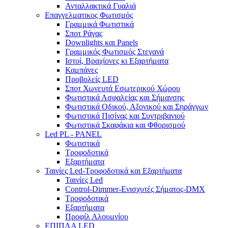
Ανταλλακτικά Γυαλιά
Επαγγελματικος Φωτισμός
Γραμμικά Φωτιστικά
Σποτ Ράγας
Downlights και Panels
Γραμμικός Φωτισμός Στεγανά
Ιστοί, Βραχίονες κι Εξαρτήματα
Καμπάνες
Προβολείς LED
Σποτ Χωνευτά Εσωτερικού Χώρου
Φωτιστικά Ασφαλείας και Σήμανσης
Φωτιστικά Οδικού, Αξονικού και Σηράγγων
Φωτιστικά Πισίνας και Συντριβανιού
Φωτιστικά Σκαφάκια και Φθορισμού
Led PL - PANEL
Φωτιστικά
Τροφοδοτικά
Εξαρτήματα
Ταινίες Led-Τροφοδοτικά και Εξαρτήματα
Ταινίες Led
Control-Dimmer-Ενισχυτές Σήματος-DMX
Τροφοδοτικά
Εξαρτήματα
Προφίλ Αλουμνίου
ΕΠΙΠΛΑ LED