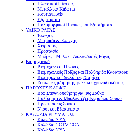
Πλαστικοί Πίνακες
Μεταλλικά Κιβώτια
Κουτιά/Κυτία
Εξαρτήματα
Πολυμορφικοί Πίνακες και Εξαρτήματα
ΥΛΙΚΟ ΡΑΓΑΣ
Έλεγχος
Μέτρηση & Έλεγχος
Χειρισμός
Προστασία
Μπάρες - Μπλοκ - Διακλαδωτές Ράγας
Βιομηχανικά
Βιομηχανικοί Πίνακες
Βιομηχανικές Πρίζες και Πολύπριζα Καουτσούκ
Βιομηχανικοί διακόπτες & πρίζες
Συσκευές μέτρησης, ρελέ και χρονοδιακόπτες
ΠΑΡΟΧΕΣ ΚΑΙ ΦΙΣ
Box Στεγανοποίησης για Φις Σούκο
Πολύπριζα & Μπαλαντέζες Καρούλια Σούκο
Προεκτάσεις Σούκο
Ντουί και Εξαρτήματα
ΚΑΛΩΔΙΑ ΡΕΥΜΑΤΟΣ
Καλώδια NYY
Καλώδια CCTV CCA
Καλώδια NYA