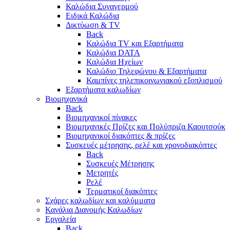
Καλώδια Συναγερμού
Ειδικά Καλώδια
Δικτύωση & TV
Back
Καλώδια TV και Εξαρτήματα
Καλώδια DATA
Καλώδια Ηχείων
Καλώδιο Τηλεφώνου & Εξαρτήματα
Καμπίνες τηλεπικοινωνιακού εξοπλισμού
Eξαρτήματα καλωδίων
Βιομηχανικά
Back
Βιομηχανικοί πίνακες
Βιομηχανικές Πρίζες και Πολύπριζα Καουτσούκ
Βιομηχανικοί διακόπτες & πρίζες
Συσκευές μέτρησης, ρελέ και χρονοδιακόπτες
Back
Συσκευές Μέτρησης
Μετρητές
Ρελέ
Τερματικοί διακόπτες
Σχάρες καλωδίων και καλύμματα
Κανάλια Διανομής Καλωδίων
Εργαλεία
Back