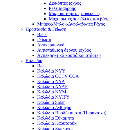
Διακόπτες ισχύος
Ρελέ διαρροής
Μικροαυτόματες ασφάλειες
Μαχαιρωτές ασφάλειες και βάσεις
Μπάρες-Μπλοκ-Διακλαδωτές Ράγας
Προστασία & Γείωση
Back
Γείωση
Αντικεραυνικά
Αντιστάθμιση άεργου ισχύος
Αντιεκρηκτικά κουτιά και στάρτερ
Καλώδια
Back
Καλώδια NYY
Καλώδια CCTV CCA
Καλώδια NYA
Καλώδια NYAF
Καλώδια NYΜ
Καλώδια ΝΥΙFY
Καλώδια Solar
Καλώδια Ανθυγρά
Καλώδια Βραδύκαυστα (Πυράντοχα)
Καλώδια Εύκαμπτα
Καλώδια Καουτσούκ
Καλώδια Σιλικόνης