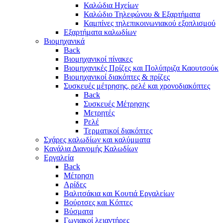
Καλώδια Ηχείων
Καλώδιο Τηλεφώνου & Εξαρτήματα
Καμπίνες τηλεπικοινωνιακού εξοπλισμού
Eξαρτήματα καλωδίων
Βιομηχανικά
Back
Βιομηχανικοί πίνακες
Βιομηχανικές Πρίζες και Πολύπριζα Καουτσούκ
Βιομηχανικοί διακόπτες & πρίζες
Συσκευές μέτρησης, ρελέ και χρονοδιακόπτες
Back
Συσκευές Μέτρησης
Μετρητές
Ρελέ
Τερματικοί διακόπτες
Σχάρες καλωδίων και καλύμματα
Κανάλια Διανομής Καλωδίων
Εργαλεία
Back
Μέτρηση
Αρίδες
Βαλιτσάκια και Κουτιά Εργαλείων
Βούρτσες και Κόπτες
Βύσματα
Γωνιακοί λειαντήρες