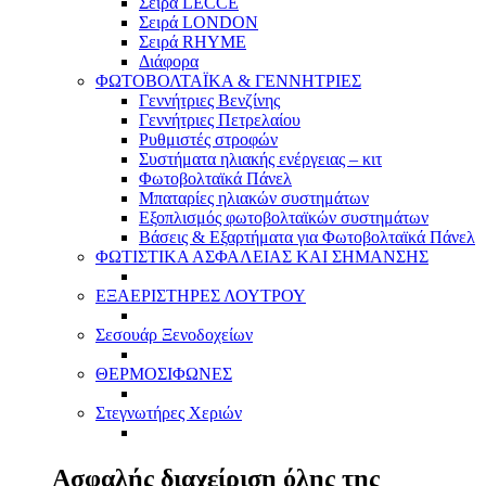
Σειρά LECCE
Σειρά LONDON
Σειρά RHYME
Διάφορα
ΦΩΤΟΒΟΛΤΑΪΚΑ & ΓΕΝΝΗΤΡΙΕΣ
Γεννήτριες Βενζίνης
Γεννήτριες Πετρελαίου
Ρυθμιστές στροφών
Συστήματα ηλιακής ενέργειας – κιτ
Φωτοβολταϊκά Πάνελ
Μπαταρίες ηλιακών συστημάτων
Εξοπλισμός φωτοβολταϊκών συστημάτων
Βάσεις & Εξαρτήματα για Φωτοβολταϊκά Πάνελ
ΦΩΤΙΣΤΙΚΑ ΑΣΦΑΛΕΙΑΣ ΚΑΙ ΣΗΜΑΝΣΗΣ
ΕΞΑΕΡΙΣΤΗΡΕΣ ΛΟΥΤΡΟΥ
Σεσουάρ Ξενοδοχείων
ΘΕΡΜΟΣΙΦΩΝΕΣ
Στεγνωτήρες Χεριών
Ασφαλής διαχείριση όλης της