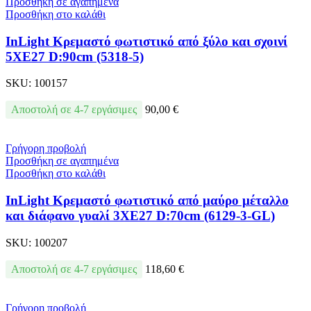
Προσθήκη σε αγαπημένα
Προσθήκη στο καλάθι
InLight Κρεμαστό φωτιστικό από ξύλο και σχοινί
5XE27 D:90cm (5318-5)
SKU:
100157
Αποστολή σε 4-7 εργάσιμες
90,00
€
Γρήγορη προβολή
Προσθήκη σε αγαπημένα
Προσθήκη στο καλάθι
InLight Κρεμαστό φωτιστικό από μαύρο μέταλλο
και διάφανο γυαλί 3XE27 D:70cm (6129-3-GL)
SKU:
100207
Αποστολή σε 4-7 εργάσιμες
118,60
€
Γρήγορη προβολή