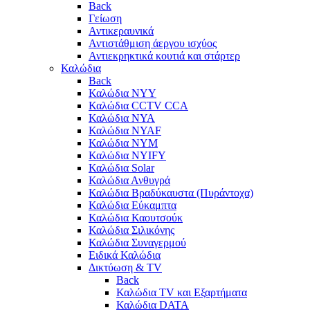
Back
Γείωση
Αντικεραυνικά
Αντιστάθμιση άεργου ισχύος
Αντιεκρηκτικά κουτιά και στάρτερ
Καλώδια
Back
Καλώδια NYY
Καλώδια CCTV CCA
Καλώδια NYA
Καλώδια NYAF
Καλώδια NYΜ
Καλώδια ΝΥΙFY
Καλώδια Solar
Καλώδια Ανθυγρά
Καλώδια Βραδύκαυστα (Πυράντοχα)
Καλώδια Εύκαμπτα
Καλώδια Καουτσούκ
Καλώδια Σιλικόνης
Καλώδια Συναγερμού
Ειδικά Καλώδια
Δικτύωση & TV
Back
Καλώδια TV και Εξαρτήματα
Καλώδια DATA