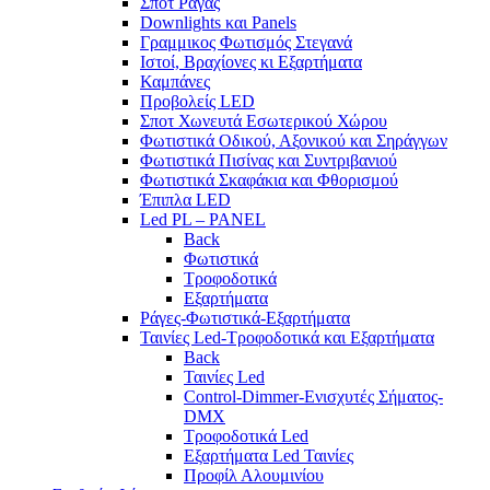
Σποτ Ράγας
Downlights και Panels
Γραμμικος Φωτισμός Στεγανά
Ιστοί, Βραχίονες κι Εξαρτήματα
Καμπάνες
Προβολείς LED
Σποτ Χωνευτά Εσωτερικού Χώρου
Φωτιστικά Οδικού, Αξονικού και Σηράγγων
Φωτιστικά Πισίνας και Συντριβανιού
Φωτιστικά Σκαφάκια και Φθορισμού
Έπιπλα LED
Led PL – PANEL
Back
Φωτιστικά
Τροφοδοτικά
Εξαρτήματα
Ράγες-Φωτιστικά-Εξαρτήματα
Ταινίες Led-Τροφοδοτικά και Εξαρτήματα
Back
Ταινίες Led
Control-Dimmer-Ενισχυτές Σήματος-
DMX
Τροφοδοτικά Led
Εξαρτήματα Led Ταινίες
Προφίλ Αλουμινίου