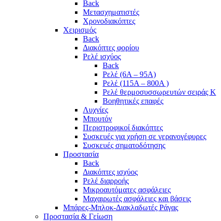
Back
Μετασχηματιστές
Χρονοδιακόπτες
Χειρισμός
Back
Διακόπτες φορίου
Ρελέ ισχύος
Back
Ρελέ (6A – 95A)
Ρελέ (115A – 800A )
Ρελέ θερμοσυσσωρευτών σειράς Κ
Βοηθητικές επαφές
Λυχνίες
Μπουτόν
Περιστροφικοί διακόπτες
Συσκευές για χρήση σε γερανογέφυρες
Συσκευές σηματοδότησης
Προστασία
Back
Διακόπτες ισχύος
Ρελέ διαρροής
Μικροαυτόματες ασφάλειες
Μαχαιρωτές ασφάλειες και βάσεις
Μπάρες-Μπλοκ-Διακλαδωτές Ράγας
Προστασία & Γείωση