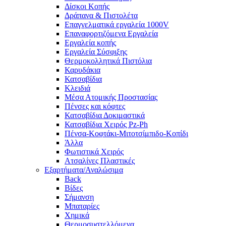
Δίσκοι Κοπής
Δράπανα & Πιστολέτα
Επαγγελματικά εργαλεία 1000V
Επαναφορτιζόμενα Εργαλεία
Εργαλεία κοπής
Εργαλεία Σύσφιξης
Θερμοκολλητικά Πιστόλια
Καρυδάκια
Κατσαβίδια
Κλειδιά
Μέσα Ατομικής Προστασίας
Πένσες και κόφτες
Κατσαβίδια Δοκιμαστικά
Κατσαβίδια Χειρός Pz-Ph
Πένσα-Κοφτάκι-Μιτοτσίμπιδο-Κοπίδι
Άλλα
Φωτιστικά Χειρός
Ατσαλίνες Πλαστικές
Εξαρτήματα/Αναλώσιμα
Back
Βίδες
Σήμανση
Μπαταρίες
Χημικά
Θερμοσυστελλόμενα