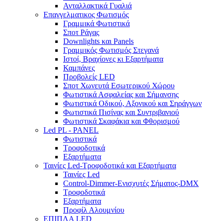
Ανταλλακτικά Γυαλιά
Επαγγελματικος Φωτισμός
Γραμμικά Φωτιστικά
Σποτ Ράγας
Downlights και Panels
Γραμμικός Φωτισμός Στεγανά
Ιστοί, Βραχίονες κι Εξαρτήματα
Καμπάνες
Προβολείς LED
Σποτ Χωνευτά Εσωτερικού Χώρου
Φωτιστικά Ασφαλείας και Σήμανσης
Φωτιστικά Οδικού, Αξονικού και Σηράγγων
Φωτιστικά Πισίνας και Συντριβανιού
Φωτιστικά Σκαφάκια και Φθορισμού
Led PL - PANEL
Φωτιστικά
Τροφοδοτικά
Εξαρτήματα
Ταινίες Led-Τροφοδοτικά και Εξαρτήματα
Ταινίες Led
Control-Dimmer-Ενισχυτές Σήματος-DMX
Τροφοδοτικά
Εξαρτήματα
Προφίλ Αλουμνίου
ΕΠΙΠΛΑ LED