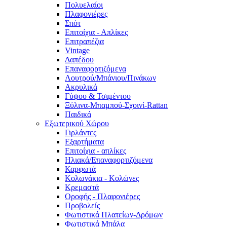
Πολυελαίοι
Πλαφονιέρες
Σπότ
Επιτοίχια - Απλίκες
Επιτραπέζια
Vintage
Δαπέδου
Επαναφορτιζόμενα
Λουτρού/Μπάνιου/Πινάκων
Ακρυλικά
Γύψου & Τσιμέντου
Ξύλινα-Μπαμπού-Σχοινί-Rattan
Παιδικά
Εξωτερικού Χώρου
Γιρλάντες
Εξαρτήματα
Επιτοίχια - απλίκες
Ηλιακά/Επαναφορτιζόμενα
Καρφωτά
Κολωνάκια - Κολώνες
Κρεμαστά
Οροφής - Πλαφονιέρες
Προβολείς
Φωτιστικά Πλατείων-Δρόμων
Φωτιστικά Μπάλα