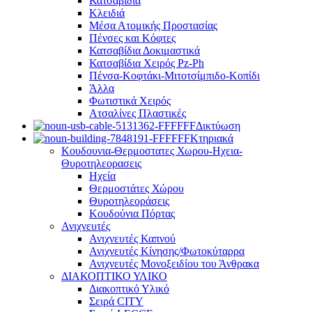
Κατσαβίδια
Κλειδιά
Μέσα Ατομικής Προστασίας
Πένσες και Κόφτες
Κατσαβίδια Δοκιμαστικά
Κατσαβίδια Χειρός Pz-Ph
Πένσα-Κοφτάκι-Μιτοτσίμπιδο-Κοπίδι
Άλλα
Φωτιστικά Χειρός
Ατσαλίνες Πλαστικές
Δικτύωση
Κτηριακά
Κουδουνια-Θερμοστατες Χωρου-Ηχεια-
Θυροτηλεορασεις
Ηχεία
Θερμοστάτες Χώρου
Θυροτηλεοράσεις
Κουδούνια Πόρτας
Ανιχνευτές
Ανιχνευτές Καπνού
Ανιχνευτές Κίνησης/Φωτοκύταρρα
Ανιχνευτές Μονοξειδίου του Άνθρακα
ΔΙΑΚΟΠΤΙΚΟ ΥΛΙΚΟ
Διακοπτικό Υλικό
Σειρά CITY