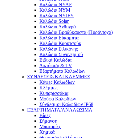
Καλώδια NYAF
Καλώδια NYM
Καλώδια NYIFY
Καλώδια Solar
Καλώδια Ανθυγρά
Καλώδια Βραδύκαυστα (Πυράντοχα)
Καλώδια Εύκαμπτα
Καλώδια Καουτσούκ
Καλώδια Σιλικόνης
Καλώδια Συναγερμού
Ειδικά Καλώδια
Δικτύωση & TV
Εξαρτήματα Καλωδίων
ΣΥΝΔΕΣΕΙΣ ΚΑΙ ΚΛΕΜΜΕΣ
Κάψες Καλωδίων
Κλέμμες
Κυπαρισσάκια
Μούφα Καλωδίων
Σύνδεσμοι Καλωδίων IP68
ΕΞΑΡΤΗΜΑΤΑ/ΑΝΑΛΩΣΙΜΑ
Βίδες
Σήμανση
Μπαταρίες
Χημικά
Θερμοσυστελλόμενα