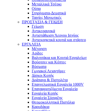
Μεταλλικά Τσέρκι
Ούπα
Στηρίγματα-Δεματικά
Ταινίες Μονωτικές
ΠΡΟΣΤΑΣΙΑ & ΓΕΙΩΣΗ
Γείωση
Αντικεραυνικά
Αντιστάθμιση Άεργου Ισχύος
Αντιεκρηκτικά κουτιά και στάρτερ
ΕΡΓΑΛΕΙΑ
Μέτρηση
Αρίδες
Βαλιτσάκια και Κουτιά Εργαλείων
Βούρτσες και Κόπτες
Βύσματα
Γωνιακοί Λειαντήρες
Δίσκοι Κοπής
Δράπανα & Πιστολέτα
Επαγγελματικά Εργαλεία 1000V
Επαναφορτιζόμενα Εργαλεία
Εργαλεία Κοπής
Εργαλεία Σύσφιξης
Θερμοκολλητικά Πιστόλια
Καρυδάκια