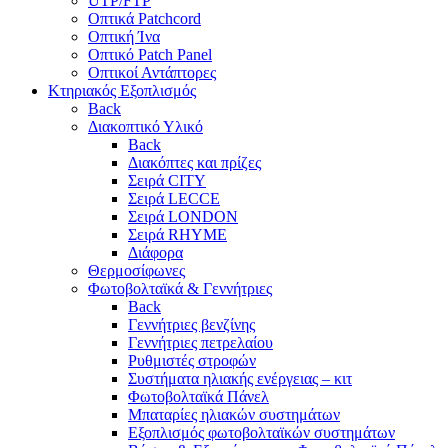
UTP/FTP
Οπτικά Patchcord
Οπτική Ίνα
Οπτικό Patch Panel
Οπτικοί Αντάπτορες
Κτηριακός Εξοπλισμός
Back
Διακοπτικό Υλικό
Back
Διακόπτες και πρίζες
Σειρά CITY
Σειρά LECCE
Σειρά LONDON
Σειρά RHYME
Διάφορα
Θερμοσίφωνες
Φωτοβολταϊκά & Γεννήτριες
Back
Γεννήτριες βενζίνης
Γεννήτριες πετρελαίου
Ρυθμιστές στροφών
Συστήματα ηλιακής ενέργειας – κιτ
Φωτοβολταϊκά Πάνελ
Μπαταρίες ηλιακών συστημάτων
Εξοπλισμός φωτοβολταϊκών συστημάτων