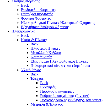
Σταθμός Φόρτισης
Back
Επιδαπέδιοι Φορτιστές
Επιτoίχιοι Φορτιστές
Φορητοί Φορτιστές
Ηλεκτρολογικοί Πίνακες Ηλεκτρικού Οχήματος
Εξαρτήματα Σταθμού Φόρτισης
Ηλεκτρολογικά
Back
Κυτία & Πίνακες
Back
Πλαστικοί Πίνακες
Μεταλλικά Κιβώτια
Κουτιά/Κυτία
Εξαρτήματα Ηλεκτρολογικοί Πίνακες
Πολυμορφικοί πίνακες και εξαρτήματα
Υλικό Ράγας
Back
Έλεγχος
Back
Εκκινητές
Προστασία κινητήρων
Ρυθμιστές συχνότητας (Inverter)
Συσκευές ομαλής εκκίνησης (soft starter)
Μέτρηση & Έλεγχος