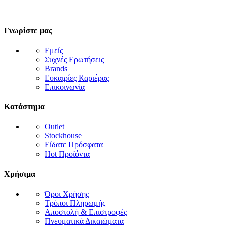
Γνωρίστε μας
Εμείς
Συχνές Ερωτήσεις
Brands
Ευκαιρίες Καριέρας
Επικοινωνία
Κατάστημα
Outlet
Stockhouse
Είδατε Πρόσφατα
Hot Προϊόντα
Χρήσιμα
Όροι Χρήσης
Τρόποι Πληρωμής
Αποστολή & Επιστροφές
Πνευματικά Δικαιώματα