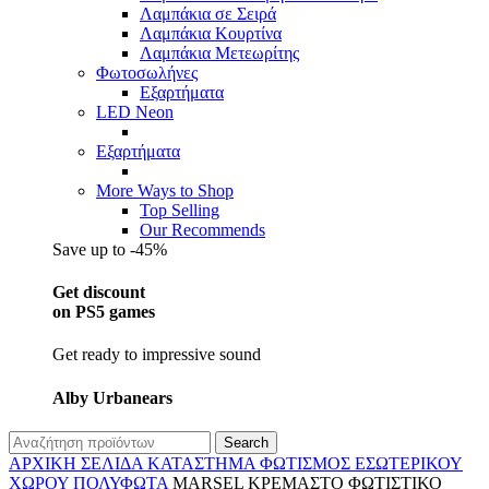
Λαμπάκια σε Σειρά
Λαμπάκια Κουρτίνα
Λαμπάκια Μετεωρίτης
Φωτοσωλήνες
Εξαρτήματα
LED Neon
Εξαρτήματα
More Ways to Shop
Top Selling
Our Recommends
Save up to -45%
Get discount
on PS5 games
Get ready to impressive sound
Alby Urbanears
Search
ΑΡΧΙΚΉ ΣΕΛΊΔΑ
ΚΑΤΆΣΤΗΜΑ
ΦΩΤΙΣΜΌΣ
ΕΣΩΤΕΡΙΚΟΎ
ΧΏΡΟΥ
ΠΟΛΎΦΩΤΑ
MARSEL ΚΡΕΜΑΣΤΟ ΦΩΤΙΣΤΙΚΟ