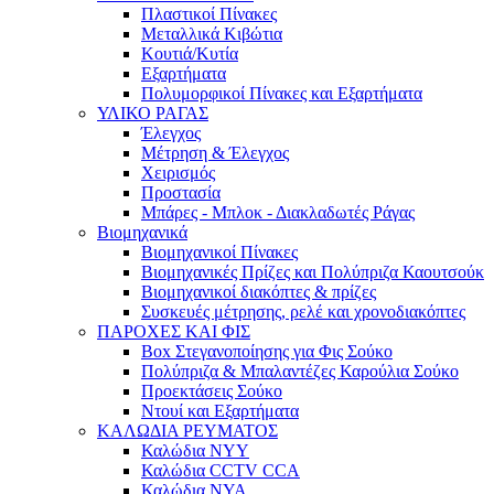
Πλαστικοί Πίνακες
Μεταλλικά Κιβώτια
Κουτιά/Κυτία
Εξαρτήματα
Πολυμορφικοί Πίνακες και Εξαρτήματα
ΥΛΙΚΟ ΡΑΓΑΣ
Έλεγχος
Μέτρηση & Έλεγχος
Χειρισμός
Προστασία
Μπάρες - Μπλοκ - Διακλαδωτές Ράγας
Βιομηχανικά
Βιομηχανικοί Πίνακες
Βιομηχανικές Πρίζες και Πολύπριζα Καουτσούκ
Βιομηχανικοί διακόπτες & πρίζες
Συσκευές μέτρησης, ρελέ και χρονοδιακόπτες
ΠΑΡΟΧΕΣ ΚΑΙ ΦΙΣ
Box Στεγανοποίησης για Φις Σούκο
Πολύπριζα & Μπαλαντέζες Καρούλια Σούκο
Προεκτάσεις Σούκο
Ντουί και Εξαρτήματα
ΚΑΛΩΔΙΑ ΡΕΥΜΑΤΟΣ
Καλώδια NYY
Καλώδια CCTV CCA
Καλώδια NYA