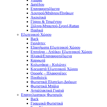
Vintage
Δαπέδου
Επαναφορτιζόμενα
Λουτρού/Μπάνιου/Πινάκων
Ακρυλικά
Γύψου & Τσιμέντου
Ξύλινα-Μπαμπού-Σχοινί-Rattan
Παιδικά
Εξωτερικού Χώρου
Back
Γιρλάντες
Εξαρτήματα Εξωτερικού Χώρου
Επιτοίχια – Απλίκες Εξωτερικού Χώρου
Ηλιακά/Επαναφορτιζόμενα
Καρφωτά
Κολωνάκια – Κολώνες
Κρεμαστά Εξωτερικού Χώρου
Οροφής – Πλαφονιέρες
Προβολείς
Φωτιστικά Πλατείων-Δρόμων
Φωτιστικά Μπάλα
Ανταλλακτικά Γυαλιά
Επαγγελματικος Φωτισμός
Back
Γραμμικά Φωτιστικά