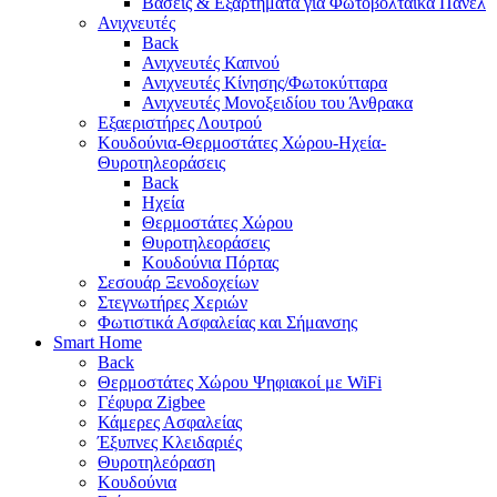
Βάσεις & Εξαρτήματα για Φωτοβολταϊκά Πάνελ
Ανιχνευτές
Back
Ανιχνευτές Καπνού
Ανιχνευτές Κίνησης/Φωτοκύτταρα
Ανιχνευτές Μονοξειδίου του Άνθρακα
Εξαεριστήρες Λουτρού
Κουδούνια-Θερμοστάτες Χώρου-Ηχεία-
Θυροτηλεοράσεις
Back
Ηχεία
Θερμοστάτες Χώρου
Θυροτηλεοράσεις
Κουδούνια Πόρτας
Σεσουάρ Ξενοδοχείων
Στεγνωτήρες Χεριών
Φωτιστικά Ασφαλείας και Σήμανσης
Smart Home
Back
Θερμοστάτες Χώρου Ψηφιακοί με WiFi
Γέφυρα Zigbee
Κάμερες Ασφαλείας
Έξυπνες Κλειδαριές
Θυροτηλεόραση
Κουδούνια