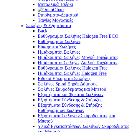
Μεταλλικά Τσέρκι
Ούπα
Στηρίγματα-Δεματικά
Ταινίες Μονωτικές
Σωλήνες & Εξαρτήματα
Back
Ευθύγραμμοι Σωλήνες Halogen Free ECO
Ευθύγραμμοι Σωλήνες
Εύκαμπτοι Σωλήνες
Ημιάκαμπτοι Σωλήνες
Ημιάκαμπτοι Σωλήνες Μονού Τοιχώματος
Ημιάκαμπτοι Σωλήνες Διπλού Τοιχώματος
Ευθύγραμμοι Σωλήνες Halogen Free
Ημιάκαμπτοι Σωλήνες Halogen Free
Ειδικοί Εύκαμπτοι Σωλήνες
Σωλήνες Spiral Ξηράς Δόμησης
Σωλήνες Σκυροδέματος και Μπετού
Εξαρτήματα και Φρεάτια Σωλήνων
Εξαρτήματα Σύνδεσης & Στήριξης
Εξαρτήματα Σύνδεσης & Στήριξης
Ευθύγραμμων Σωλήνων
Εξαρτήματα Σωλήνων Σκυροδέματος και
Μπετού
Υλικά Εγκαταστάσεων Σωλήνων Σκυροδέματος
και Μπετού