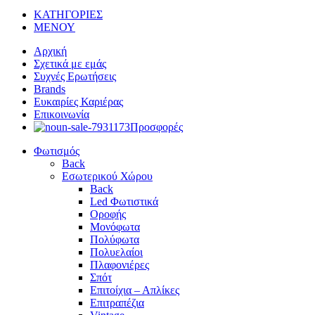
ΚΑΤΗΓΟΡΙΕΣ
ΜΕΝΟΥ
Αρχική
Σχετικά με εμάς
Συχνές Ερωτήσεις
Brands
Ευκαιρίες Καριέρας
Επικοινωνία
Προσφορές
Φωτισμός
Back
Εσωτερικού Χώρου
Back
Led Φωτιστικά
Οροφής
Μονόφωτα
Πολύφωτα
Πολυελαίοι
Πλαφονιέρες
Σπότ
Επιτοίχια – Απλίκες
Επιτραπέζια