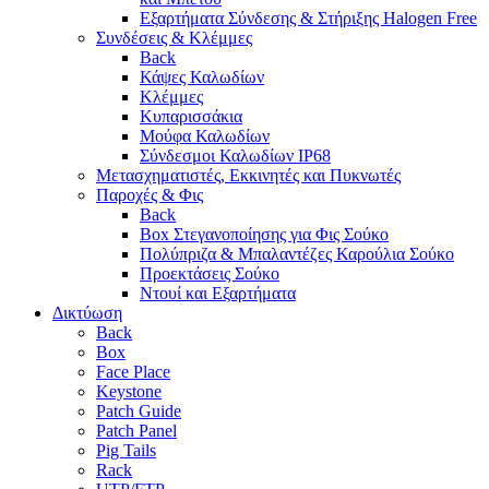
Εξαρτήματα Σύνδεσης & Στήριξης Halogen Free
Συνδέσεις & Κλέμμες
Back
Κάψες Καλωδίων
Κλέμμες
Κυπαρισσάκια
Μούφα Καλωδίων
Σύνδεσμοι Καλωδίων IP68
Μετασχηματιστές, Εκκινητές και Πυκνωτές
Παροχές & Φις
Back
Box Στεγανοποίησης για Φις Σούκο
Πολύπριζα & Μπαλαντέζες Καρούλια Σούκο
Προεκτάσεις Σούκο
Ντουί και Εξαρτήματα
Δικτύωση
Back
Box
Face Place
Keystone
Patch Guide
Patch Panel
Pig Tails
Rack