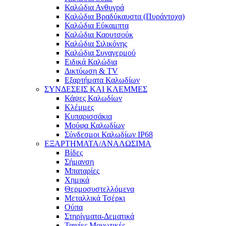
Καλώδια Ανθυγρά
Καλώδια Βραδύκαυστα (Πυράντοχα)
Καλώδια Εύκαμπτα
Καλώδια Καουτσούκ
Καλώδια Σιλικόνης
Καλώδια Συναγερμού
Ειδικά Καλώδια
Δικτύωση & TV
Εξαρτήματα Καλωδίων
ΣΥΝΔΕΣΕΙΣ ΚΑΙ ΚΛΕΜΜΕΣ
Κάψες Καλωδίων
Κλέμμες
Κυπαρισσάκια
Μούφα Καλωδίων
Σύνδεσμοι Καλωδίων IP68
ΕΞΑΡΤΗΜΑΤΑ/ΑΝΑΛΩΣΙΜΑ
Βίδες
Σήμανση
Μπαταρίες
Χημικά
Θερμοσυστελλόμενα
Μεταλλικά Τσέρκι
Ούπα
Στηρίγματα-Δεματικά
Ταινίες Μονωτικές