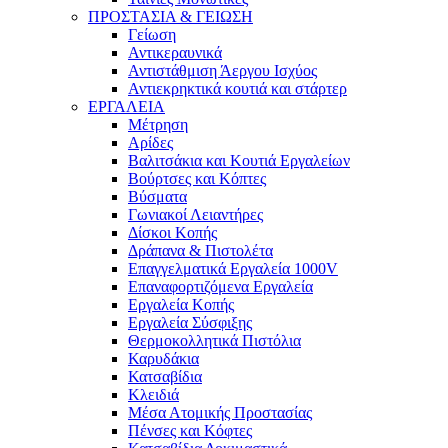
ΠΡΟΣΤΑΣΙΑ & ΓΕΙΩΣΗ
Γείωση
Αντικεραυνικά
Αντιστάθμιση Άεργου Ισχύος
Αντιεκρηκτικά κουτιά και στάρτερ
ΕΡΓΑΛΕΙΑ
Μέτρηση
Αρίδες
Βαλιτσάκια και Κουτιά Εργαλείων
Βούρτσες και Κόπτες
Βύσματα
Γωνιακοί Λειαντήρες
Δίσκοι Κοπής
Δράπανα & Πιστολέτα
Επαγγελματικά Εργαλεία 1000V
Επαναφορτιζόμενα Εργαλεία
Εργαλεία Κοπής
Εργαλεία Σύσφιξης
Θερμοκολλητικά Πιστόλια
Καρυδάκια
Κατσαβίδια
Κλειδιά
Μέσα Ατομικής Προστασίας
Πένσες και Κόφτες