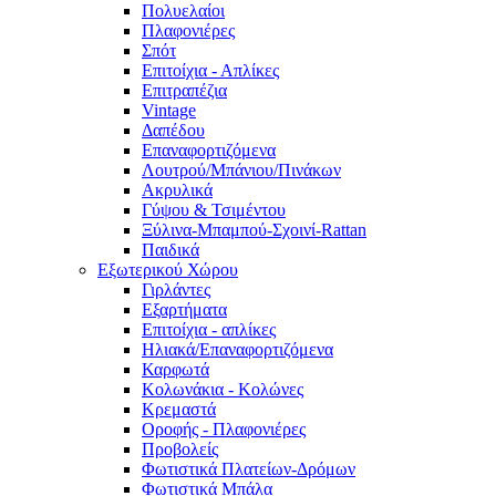
Πολυελαίοι
Πλαφονιέρες
Σπότ
Επιτοίχια - Απλίκες
Επιτραπέζια
Vintage
Δαπέδου
Επαναφορτιζόμενα
Λουτρού/Μπάνιου/Πινάκων
Ακρυλικά
Γύψου & Τσιμέντου
Ξύλινα-Μπαμπού-Σχοινί-Rattan
Παιδικά
Εξωτερικού Χώρου
Γιρλάντες
Εξαρτήματα
Επιτοίχια - απλίκες
Ηλιακά/Επαναφορτιζόμενα
Καρφωτά
Κολωνάκια - Κολώνες
Κρεμαστά
Οροφής - Πλαφονιέρες
Προβολείς
Φωτιστικά Πλατείων-Δρόμων
Φωτιστικά Μπάλα