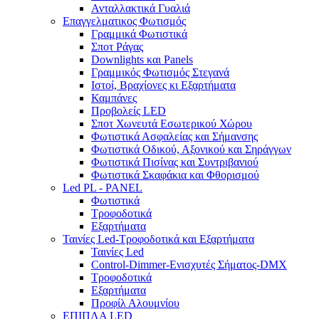
Ανταλλακτικά Γυαλιά
Επαγγελματικος Φωτισμός
Γραμμικά Φωτιστικά
Σποτ Ράγας
Downlights και Panels
Γραμμικός Φωτισμός Στεγανά
Ιστοί, Βραχίονες κι Εξαρτήματα
Καμπάνες
Προβολείς LED
Σποτ Χωνευτά Εσωτερικού Χώρου
Φωτιστικά Ασφαλείας και Σήμανσης
Φωτιστικά Οδικού, Αξονικού και Σηράγγων
Φωτιστικά Πισίνας και Συντριβανιού
Φωτιστικά Σκαφάκια και Φθορισμού
Led PL - PANEL
Φωτιστικά
Τροφοδοτικά
Εξαρτήματα
Ταινίες Led-Τροφοδοτικά και Εξαρτήματα
Ταινίες Led
Control-Dimmer-Ενισχυτές Σήματος-DMX
Τροφοδοτικά
Εξαρτήματα
Προφίλ Αλουμνίου
ΕΠΙΠΛΑ LED