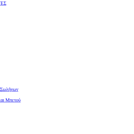
ΤΕΣ
ν Σωλήνων
και Μπετού