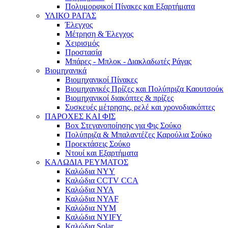
Πολυμορφικοί Πίνακες και Εξαρτήματα
ΥΛΙΚΟ ΡΑΓΑΣ
Έλεγχος
Μέτρηση & Έλεγχος
Χειρισμός
Προστασία
Μπάρες - Μπλοκ - Διακλαδωτές Ράγας
Βιομηχανικά
Βιομηχανικοί Πίνακες
Βιομηχανικές Πρίζες και Πολύπριζα Καουτσούκ
Βιομηχανικοί διακόπτες & πρίζες
Συσκευές μέτρησης, ρελέ και χρονοδιακόπτες
ΠΑΡΟΧΕΣ ΚΑΙ ΦΙΣ
Box Στεγανοποίησης για Φις Σούκο
Πολύπριζα & Μπαλαντέζες Καρούλια Σούκο
Προεκτάσεις Σούκο
Ντουί και Εξαρτήματα
ΚΑΛΩΔΙΑ ΡΕΥΜΑΤΟΣ
Καλώδια NYY
Καλώδια CCTV CCA
Καλώδια NYA
Καλώδια NYAF
Καλώδια NYM
Καλώδια NYIFY
Καλώδια Solar