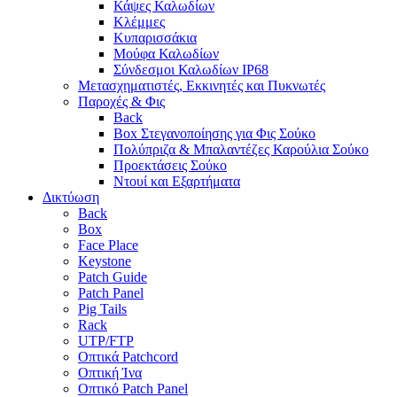
Κάψες Καλωδίων
Κλέμμες
Κυπαρισσάκια
Μούφα Καλωδίων
Σύνδεσμοι Καλωδίων IP68
Μετασχηματιστές, Εκκινητές και Πυκνωτές
Παροχές & Φις
Back
Box Στεγανοποίησης για Φις Σούκο
Πολύπριζα & Μπαλαντέζες Καρούλια Σούκο
Προεκτάσεις Σούκο
Ντουί και Εξαρτήματα
Δικτύωση
Back
Box
Face Place
Keystone
Patch Guide
Patch Panel
Pig Tails
Rack
UTP/FTP
Οπτικά Patchcord
Οπτική Ίνα
Οπτικό Patch Panel