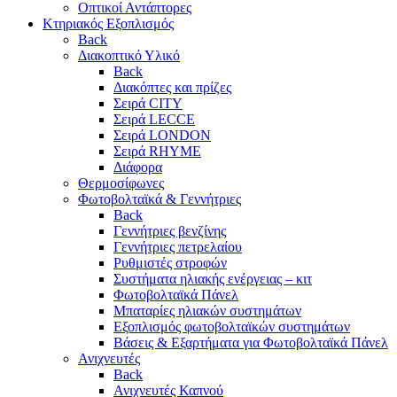
Οπτικοί Αντάπτορες
Κτηριακός Εξοπλισμός
Back
Διακοπτικό Υλικό
Back
Διακόπτες και πρίζες
Σειρά CITY
Σειρά LECCE
Σειρά LONDON
Σειρά RHYME
Διάφορα
Θερμοσίφωνες
Φωτοβολταϊκά & Γεννήτριες
Back
Γεννήτριες βενζίνης
Γεννήτριες πετρελαίου
Ρυθμιστές στροφών
Συστήματα ηλιακής ενέργειας – κιτ
Φωτοβολταϊκά Πάνελ
Μπαταρίες ηλιακών συστημάτων
Εξοπλισμός φωτοβολταϊκών συστημάτων
Βάσεις & Εξαρτήματα για Φωτοβολταϊκά Πάνελ
Ανιχνευτές
Back
Ανιχνευτές Καπνού