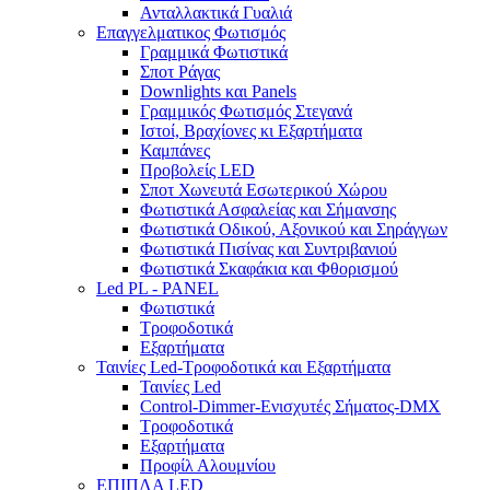
Ανταλλακτικά Γυαλιά
Επαγγελματικος Φωτισμός
Γραμμικά Φωτιστικά
Σποτ Ράγας
Downlights και Panels
Γραμμικός Φωτισμός Στεγανά
Ιστοί, Βραχίονες κι Εξαρτήματα
Καμπάνες
Προβολείς LED
Σποτ Χωνευτά Εσωτερικού Χώρου
Φωτιστικά Ασφαλείας και Σήμανσης
Φωτιστικά Οδικού, Αξονικού και Σηράγγων
Φωτιστικά Πισίνας και Συντριβανιού
Φωτιστικά Σκαφάκια και Φθορισμού
Led PL - PANEL
Φωτιστικά
Τροφοδοτικά
Εξαρτήματα
Ταινίες Led-Τροφοδοτικά και Εξαρτήματα
Ταινίες Led
Control-Dimmer-Ενισχυτές Σήματος-DMX
Τροφοδοτικά
Εξαρτήματα
Προφίλ Αλουμνίου
ΕΠΙΠΛΑ LED