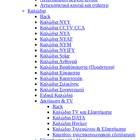
Αντιεκρηκτικά κουτιά και στάρτερ
Καλώδια
Back
Καλώδια NYY
Καλώδια CCTV CCA
Καλώδια NYA
Καλώδια NYAF
Καλώδια NYΜ
Καλώδια ΝΥΙFY
Καλώδια Solar
Καλώδια Ανθυγρά
Καλώδια Βραδύκαυστα (Πυράντοχα)
Καλώδια Εύκαμπτα
Καλώδια Καουτσούκ
Καλώδια Σιλικόνης
Καλώδια Συναγερμού
Ειδικά Καλώδια
Δικτύωση & TV
Back
Καλώδια TV και Εξαρτήματα
Καλώδια DATA
Καλώδια Ηχείων
Καλώδιο Τηλεφώνου & Εξαρτήματα
Καμπίνες τηλεπικοινωνιακού εξοπλισμού