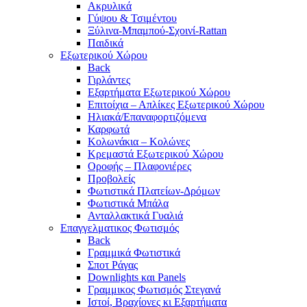
Ακρυλικά
Γύψου & Τσιμέντου
Ξύλινα-Μπαμπού-Σχοινί-Rattan
Παιδικά
Εξωτερικού Χώρου
Back
Γιρλάντες
Εξαρτήματα Εξωτερικού Χώρου
Επιτοίχια – Απλίκες Εξωτερικού Χώρου
Ηλιακά/Επαναφορτιζόμενα
Καρφωτά
Κολωνάκια – Κολώνες
Κρεμαστά Εξωτερικού Χώρου
Οροφής – Πλαφονιέρες
Προβολείς
Φωτιστικά Πλατείων-Δρόμων
Φωτιστικά Μπάλα
Ανταλλακτικά Γυαλιά
Επαγγελματικος Φωτισμός
Back
Γραμμικά Φωτιστικά
Σποτ Ράγας
Downlights και Panels
Γραμμικος Φωτισμός Στεγανά
Ιστοί, Βραχίονες κι Εξαρτήματα