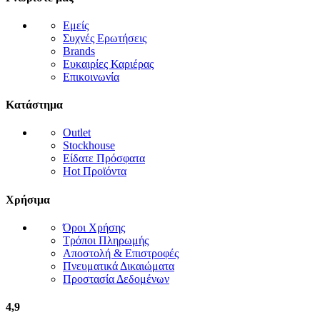
Εμείς
Συχνές Ερωτήσεις
Brands
Ευκαιρίες Καριέρας
Επικοινωνία
Κατάστημα
Outlet
Stockhouse
Είδατε Πρόσφατα
Hot Προϊόντα
Χρήσιμα
Όροι Χρήσης
Τρόποι Πληρωμής
Αποστολή & Επιστροφές
Πνευματικά Δικαιώματα
Προστασία Δεδομένων
4,9