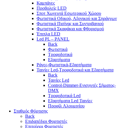
Καμπάνες
Προβολείς LED
Σποτ Χωνευτά Εσωτερικού Χώρου
Φωτιστικά Οδικού, Αξονικού και Σηράγγων
Φωτιστικά Πισίνας και Συντριβανιού
Φωτιστικά Σκαφάκια και Φθορισμού
Έπιπλα LED
Led PL – PANEL
Back
Φωτιστικά
Τροφοδοτικά
Εξαρτήματα
Ράγες-Φωτιστικά-Εξαρτήματα
Ταινίες Led-Τροφοδοτικά και Εξαρτήματα
Back
Ταινίες Led
Control-Dimmer-Ενισχυτές Σήματος-
DMX
Τροφοδοτικά Led
Εξαρτήματα Led Ταινίες
Προφίλ Αλουμινίου
Σταθμός Φόρτισης
Back
Επιδαπέδιοι Φορτιστές
Επιτoίχιοι Φορτιστές