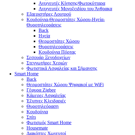
Ανιχνευτές Κίνησης/Φωτοκύτταρα
Ανιχνευτές Μονοξειδίου του Άνθρακα
Εξαεριστήρες Λουτρού
Κουδούνια-Θερμοστάτες Χώρου-Ηχεία-
Θυροτηλεοράσεις
Back
Ηχεία
Θερμοστάτες Χώρου
Θυροτηλεοράσεις
Κουδούνια Πόρτας
Σεσουάρ Ξενοδοχείων
Στεγνωτήρες Χεριών
Φωτιστικά Ασφαλείας και Σήμανσης
Smart Home
Back
Θερμοστάτες Χώρου Ψηφιακοί με WiFi
Γέφυρα Zigbee
Κάμερες Ασφαλείας
Έξυπνες Κλειδαριές
Θυροτηλεόραση
Κουδούνια
Σπίτι
Φωτισμός Smart Home
Housemate
Διακόπτες Χωνευτοί