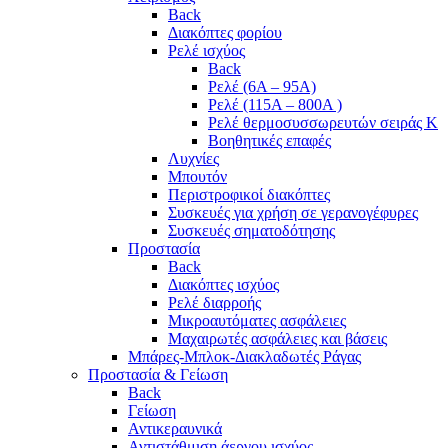
Back
Διακόπτες φορίου
Ρελέ ισχύος
Back
Ρελέ (6A – 95A)
Ρελέ (115A – 800A )
Ρελέ θερμοσυσσωρευτών σειράς Κ
Βοηθητικές επαφές
Λυχνίες
Μπουτόν
Περιστροφικοί διακόπτες
Συσκευές για χρήση σε γερανογέφυρες
Συσκευές σηματοδότησης
Προστασία
Back
Διακόπτες ισχύος
Ρελέ διαρροής
Μικροαυτόματες ασφάλειες
Μαχαιρωτές ασφάλειες και βάσεις
Μπάρες-Μπλοκ-Διακλαδωτές Ράγας
Προστασία & Γείωση
Back
Γείωση
Αντικεραυνικά
Αντιστάθμιση άεργου ισχύος