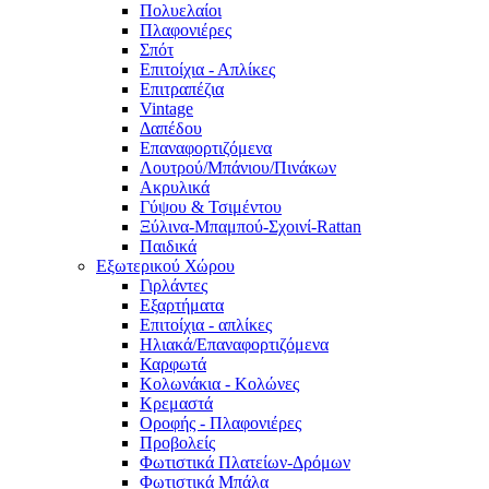
Πολυελαίοι
Πλαφονιέρες
Σπότ
Επιτοίχια - Απλίκες
Επιτραπέζια
Vintage
Δαπέδου
Επαναφορτιζόμενα
Λουτρού/Μπάνιου/Πινάκων
Ακρυλικά
Γύψου & Τσιμέντου
Ξύλινα-Μπαμπού-Σχοινί-Rattan
Παιδικά
Εξωτερικού Χώρου
Γιρλάντες
Εξαρτήματα
Επιτοίχια - απλίκες
Ηλιακά/Επαναφορτιζόμενα
Καρφωτά
Κολωνάκια - Κολώνες
Κρεμαστά
Οροφής - Πλαφονιέρες
Προβολείς
Φωτιστικά Πλατείων-Δρόμων
Φωτιστικά Μπάλα