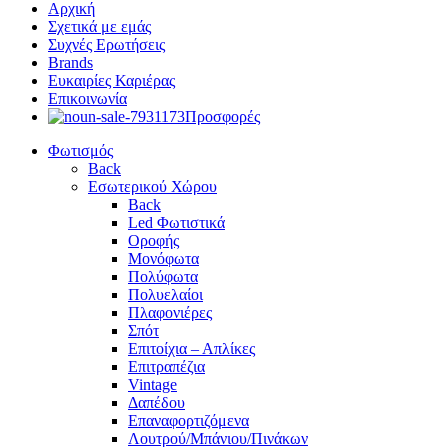
Αρχική
Σχετικά με εμάς
Συχνές Ερωτήσεις
Brands
Ευκαιρίες Καριέρας
Επικοινωνία
Προσφορές
Φωτισμός
Back
Εσωτερικού Χώρου
Back
Led Φωτιστικά
Οροφής
Μονόφωτα
Πολύφωτα
Πολυελαίοι
Πλαφονιέρες
Σπότ
Επιτοίχια – Απλίκες
Επιτραπέζια
Vintage
Δαπέδου
Επαναφορτιζόμενα
Λουτρού/Μπάνιου/Πινάκων