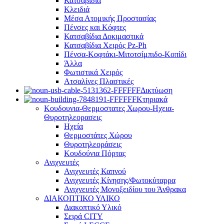
Κατσαβίδια
Κλειδιά
Μέσα Ατομικής Προστασίας
Πένσες και Κόφτες
Κατσαβίδια Δοκιμαστικά
Κατσαβίδια Χειρός Pz-Ph
Πένσα-Κοφτάκι-Μιτοτσίμπιδο-Κοπίδι
Άλλα
Φωτιστικά Χειρός
Ατσαλίνες Πλαστικές
Δικτύωση
Κτηριακά
Κουδουνια-Θερμοστατες Χωρου-Ηχεια-
Θυροτηλεορασεις
Ηχεία
Θερμοστάτες Χώρου
Θυροτηλεοράσεις
Κουδούνια Πόρτας
Ανιχνευτές
Ανιχνευτές Καπνού
Ανιχνευτές Κίνησης/Φωτοκύταρρα
Ανιχνευτές Μονοξειδίου του Άνθρακα
ΔΙΑΚΟΠΤΙΚΟ ΥΛΙΚΟ
Διακοπτικό Υλικό
Σειρά CITY