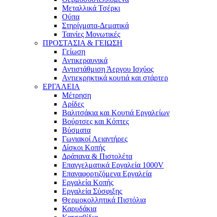
Μεταλλικά Τσέρκι
Ούπα
Στηρίγματα-Δεματικά
Ταινίες Μονωτικές
ΠΡΟΣΤΑΣΙΑ & ΓΕΙΩΣΗ
Γείωση
Αντικεραυνικά
Αντιστάθμιση Άεργου Ισχύος
Αντιεκρηκτικά κουτιά και στάρτερ
ΕΡΓΑΛΕΙΑ
Μέτρηση
Αρίδες
Βαλιτσάκια και Κουτιά Εργαλείων
Βούρτσες και Κόπτες
Βύσματα
Γωνιακοί Λειαντήρες
Δίσκοι Κοπής
Δράπανα & Πιστολέτα
Επαγγελματικά Εργαλεία 1000V
Επαναφορτιζόμενα Εργαλεία
Εργαλεία Κοπής
Εργαλεία Σύσφιξης
Θερμοκολλητικά Πιστόλια
Καρυδάκια