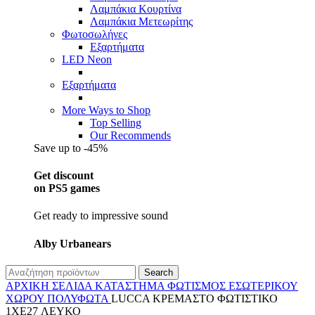
Λαμπάκια Κουρτίνα
Λαμπάκια Μετεωρίτης
Φωτοσωλήνες
Εξαρτήματα
LED Neon
Εξαρτήματα
More Ways to Shop
Top Selling
Our Recommends
Save up to -45%
Get discount
on PS5 games
Get ready to impressive sound
Alby Urbanears
Search
ΑΡΧΙΚΉ ΣΕΛΊΔΑ
ΚΑΤΆΣΤΗΜΑ
ΦΩΤΙΣΜΌΣ
ΕΣΩΤΕΡΙΚΟΎ
ΧΏΡΟΥ
ΠΟΛΎΦΩΤΑ
LUCCA ΚΡΕΜΑΣΤΟ ΦΩΤΙΣΤΙΚΟ
1XE27 ΛΕΥΚΟ