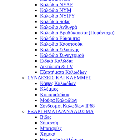
Καλώδια NYAF
Καλώδια NYM
Καλώδια NYIFY
Καλώδια Solar
Καλώδια Ανθυγρά
Καλώδια Βραδύκαυστα (Πυράντοχα)
Καλώδια Εύκαμπτα
Καλώδια Καουτσούκ
Καλώδια Σιλικόνης
Καλώδια Συναγερμού
Ειδικά Καλώδια
Δικτύωση & TV
Εξαρτήματα Καλωδίων
ΣΥΝΔΕΣΕΙΣ ΚΑΙ ΚΛΕΜΜΕΣ
Κάψες Καλωδίων
Κλέμμες
Κυπαρισσάκια
Μούφα Καλωδίων
Σύνδεσμοι Καλωδίων IP68
ΕΞΑΡΤΗΜΑΤΑ/ΑΝΑΛΩΣΙΜΑ
Βίδες
Σήμανση
Μπαταρίες
Χημικά
Θερμοσυστελλόμενα