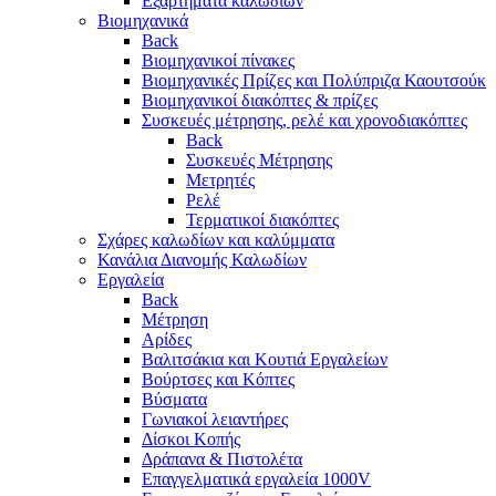
Eξαρτήματα καλωδίων
Βιομηχανικά
Back
Βιομηχανικοί πίνακες
Βιομηχανικές Πρίζες και Πολύπριζα Καουτσούκ
Βιομηχανικοί διακόπτες & πρίζες
Συσκευές μέτρησης, ρελέ και χρονοδιακόπτες
Back
Συσκευές Μέτρησης
Μετρητές
Ρελέ
Τερματικοί διακόπτες
Σχάρες καλωδίων και καλύμματα
Κανάλια Διανομής Καλωδίων
Εργαλεία
Back
Μέτρηση
Αρίδες
Βαλιτσάκια και Κουτιά Εργαλείων
Βούρτσες και Κόπτες
Βύσματα
Γωνιακοί λειαντήρες
Δίσκοι Κοπής
Δράπανα & Πιστολέτα
Επαγγελματικά εργαλεία 1000V