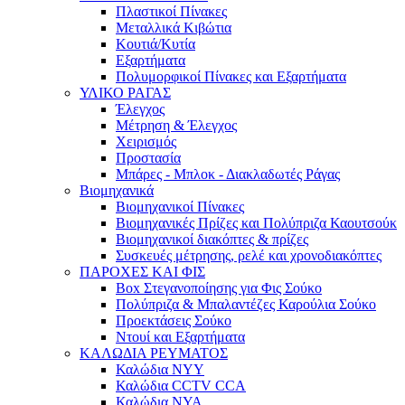
Πλαστικοί Πίνακες
Μεταλλικά Κιβώτια
Κουτιά/Κυτία
Εξαρτήματα
Πολυμορφικοί Πίνακες και Εξαρτήματα
ΥΛΙΚΟ ΡΑΓΑΣ
Έλεγχος
Μέτρηση & Έλεγχος
Χειρισμός
Προστασία
Μπάρες - Μπλοκ - Διακλαδωτές Ράγας
Βιομηχανικά
Βιομηχανικοί Πίνακες
Βιομηχανικές Πρίζες και Πολύπριζα Καουτσούκ
Βιομηχανικοί διακόπτες & πρίζες
Συσκευές μέτρησης, ρελέ και χρονοδιακόπτες
ΠΑΡΟΧΕΣ ΚΑΙ ΦΙΣ
Box Στεγανοποίησης για Φις Σούκο
Πολύπριζα & Μπαλαντέζες Καρούλια Σούκο
Προεκτάσεις Σούκο
Ντουί και Εξαρτήματα
ΚΑΛΩΔΙΑ ΡΕΥΜΑΤΟΣ
Καλώδια NYY
Καλώδια CCTV CCA
Καλώδια NYA