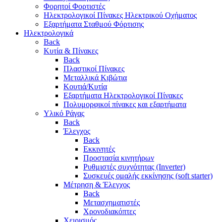
Φορητοί Φορτιστές
Ηλεκτρολογικοί Πίνακες Ηλεκτρικού Οχήματος
Εξαρτήματα Σταθμού Φόρτισης
Ηλεκτρολογικά
Back
Κυτία & Πίνακες
Back
Πλαστικοί Πίνακες
Μεταλλικά Κιβώτια
Κουτιά/Κυτία
Εξαρτήματα Ηλεκτρολογικοί Πίνακες
Πολυμορφικοί πίνακες και εξαρτήματα
Υλικό Ράγας
Back
Έλεγχος
Back
Εκκινητές
Προστασία κινητήρων
Ρυθμιστές συχνότητας (Inverter)
Συσκευές ομαλής εκκίνησης (soft starter)
Μέτρηση & Έλεγχος
Back
Μετασχηματιστές
Χρονοδιακόπτες
Χειρισμός