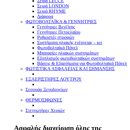
Σειρά LECCE
Σειρά LONDON
Σειρά RHYME
Διάφορα
ΦΩΤΟΒΟΛΤΑΪΚΑ & ΓΕΝΝΗΤΡΙΕΣ
Γεννήτριες Βενζίνης
Γεννήτριες Πετρελαίου
Ρυθμιστές στροφών
Συστήματα ηλιακής ενέργειας – κιτ
Φωτοβολταϊκά Πάνελ
Μπαταρίες ηλιακών συστημάτων
Εξοπλισμός φωτοβολταϊκών συστημάτων
Βάσεις & Εξαρτήματα για Φωτοβολταϊκά Πάνελ
ΦΩΤΙΣΤΙΚΑ ΑΣΦΑΛΕΙΑΣ ΚΑΙ ΣΗΜΑΝΣΗΣ
ΕΞΑΕΡΙΣΤΗΡΕΣ ΛΟΥΤΡΟΥ
Σεσουάρ Ξενοδοχείων
ΘΕΡΜΟΣΙΦΩΝΕΣ
Στεγνωτήρες Χεριών
Ασφαλής διαχείριση όλης της