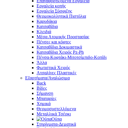
Επαναφορτιζόμενα Εργαλεία
Εργαλεία κοπής
Εργαλεία Σύσφιξης
Θερμοκολλητικά Πιστόλια
Καρυδάκια
Κατσαβίδια
Κλειδιά
Μέσα Ατομικής Προστασίας
Πένσες και κόφτες
Κατσαβίδια Δοκιμαστικά
Κατσαβίδια Χειρός Pz-Ph
Πένσα-Κοφτάκι-Μιτοτσίμπιδο-Κοπίδι
Άλλα
Φωτιστικά Χειρός
Ατσαλίνες Πλαστικές
Εξαρτήματα/Αναλώσιμα
Back
Βίδες
Σήμανση
Μπαταρίες
Χημικά
Θερμοσυστελλόμενα
Μεταλλικά Τσέρκι
Ούπα
Στηρίγματα-Δεματικά