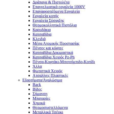
Δράπανα & Πιστολέτα
Επαγγελματικά εργαλεία 1000V
Επαναφορτιζόμενα Εργαλεία
Εργαλεία κοπής
Εργαλεία Σύσφιξης
Θερμοκολλητικά Πιστόλια
Καρυδάκια
Κατσαβίδια
Κλειδιά
Μέσα Ατομικής Προστασίας
Πένσες και κόφτες
Κατσαβίδια Δοκιμαστικά
Κατσαβίδια Χειρός Pz-Ph
Πένσα-Κοφτάκι-Μιτοτσίμπιδο-Κοπίδι
Άλλα
Φωτιστικά Χειρός
Ατσαλίνες Πλαστικές
Εξαρτήματα/Αναλώσιμα
Back
Βίδες
Σήμανση
Μπαταρίες
Χημικά
Θερμοσυστελλόμενα
Μεταλλικά Τσέρκι