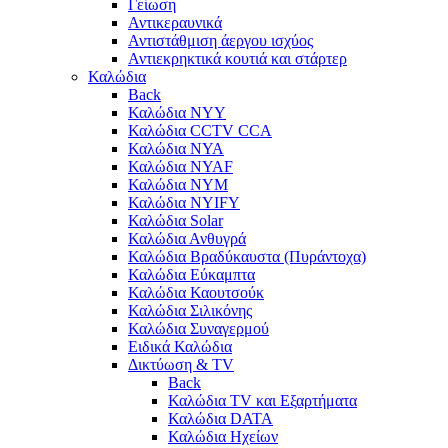
Γείωση
Αντικεραυνικά
Αντιστάθμιση άεργου ισχύος
Αντιεκρηκτικά κουτιά και στάρτερ
Καλώδια
Back
Καλώδια NYY
Καλώδια CCTV CCA
Καλώδια NYA
Καλώδια NYAF
Καλώδια NYΜ
Καλώδια ΝΥΙFY
Καλώδια Solar
Καλώδια Ανθυγρά
Καλώδια Βραδύκαυστα (Πυράντοχα)
Καλώδια Εύκαμπτα
Καλώδια Καουτσούκ
Καλώδια Σιλικόνης
Καλώδια Συναγερμού
Ειδικά Καλώδια
Δικτύωση & TV
Back
Καλώδια TV και Εξαρτήματα
Καλώδια DATA
Καλώδια Ηχείων