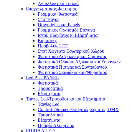
Ανταλλακτικά Γυαλιά
Επαγγελματικος Φωτισμός
Γραμμικά Φωτιστικά
Σποτ Ράγας
Downlights και Panels
Γραμμικός Φωτισμός Στεγανά
Ιστοί, Βραχίονες κι Εξαρτήματα
Καμπάνες
Προβολείς LED
Σποτ Χωνευτά Εσωτερικού Χώρου
Φωτιστικά Ασφαλείας και Σήμανσης
Φωτιστικά Οδικού, Αξονικού και Σηράγγων
Φωτιστικά Πισίνας και Συντριβανιού
Φωτιστικά Σκαφάκια και Φθορισμού
Led PL - PANEL
Φωτιστικά
Τροφοδοτικά
Εξαρτήματα
Ταινίες Led-Τροφοδοτικά και Εξαρτήματα
Ταινίες Led
Control-Dimmer-Ενισχυτές Σήματος-DMX
Τροφοδοτικά
Εξαρτήματα
Προφίλ Αλουμνίου
ΕΠΙΠΛΑ LED