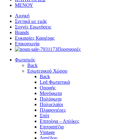
ΜΕΝΟΥ
Αρχική
Σχετικά με εμάς
Συχνές Ερωτήσεις
Brands
Ευκαιρίες Καριέρας
Επικοινωνία
Προσφορές
Φωτισμός
Back
Εσωτερικού Χώρου
Back
Led Φωτιστικά
Οροφής
Μονόφωτα
Πολύφωτα
Πολυελαίοι
Πλαφονιέρες
Σπότ
Επιτοίχια – Απλίκες
Επιτραπέζια
Vintage
Δαπέδου