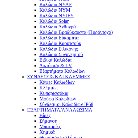
Καλώδια NYAF
Καλώδια NYM
Καλώδια NYIFY
Καλώδια Solar
Καλώδια Ανθυγρά
Καλώδια Βραδύκαυστα (Πυράντοχα)
Καλώδια Εύκαμπτα
Καλώδια Καουτσούκ
Καλώδια Σιλικόνης
Καλώδια Συναγερμού
Ειδικά Καλώδια
Δικτύωση & TV
Εξαρτήματα Καλωδίων
ΣΥΝΔΕΣΕΙΣ ΚΑΙ ΚΛΕΜΜΕΣ
Κάψες Καλωδίων
Κλέμμες
Κυπαρισσάκια
Μούφα Καλωδίων
Σύνδεσμοι Καλωδίων IP68
ΕΞΑΡΤΗΜΑΤΑ/ΑΝΑΛΩΣΙΜΑ
Βίδες
Σήμανση
Μπαταρίες
Χημικά
Θερμοσυστελλόμενα