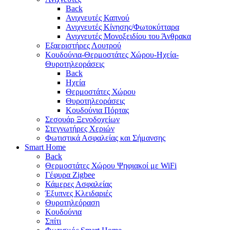
Back
Ανιχνευτές Καπνού
Ανιχνευτές Κίνησης/Φωτοκύτταρα
Ανιχνευτές Μονοξειδίου του Άνθρακα
Εξαεριστήρες Λουτρού
Κουδούνια-Θερμοστάτες Χώρου-Ηχεία-
Θυροτηλεοράσεις
Back
Ηχεία
Θερμοστάτες Χώρου
Θυροτηλεοράσεις
Κουδούνια Πόρτας
Σεσουάρ Ξενοδοχείων
Στεγνωτήρες Χεριών
Φωτιστικά Ασφαλείας και Σήμανσης
Smart Home
Back
Θερμοστάτες Χώρου Ψηφιακοί με WiFi
Γέφυρα Zigbee
Κάμερες Ασφαλείας
Έξυπνες Κλειδαριές
Θυροτηλεόραση
Κουδούνια
Σπίτι