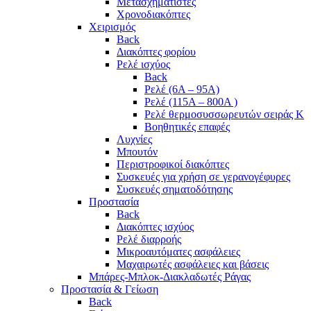
Μετασχηματιστές
Χρονοδιακόπτες
Χειρισμός
Back
Διακόπτες φορίου
Ρελέ ισχύος
Back
Ρελέ (6A – 95A)
Ρελέ (115A – 800A )
Ρελέ θερμοσυσσωρευτών σειράς Κ
Βοηθητικές επαφές
Λυχνίες
Μπουτόν
Περιστροφικοί διακόπτες
Συσκευές για χρήση σε γερανογέφυρες
Συσκευές σηματοδότησης
Προστασία
Back
Διακόπτες ισχύος
Ρελέ διαρροής
Μικροαυτόματες ασφάλειες
Μαχαιρωτές ασφάλειες και βάσεις
Μπάρες-Μπλοκ-Διακλαδωτές Ράγας
Προστασία & Γείωση
Back