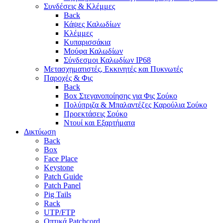
Συνδέσεις & Κλέμμες
Back
Κάψες Καλωδίων
Κλέμμες
Κυπαρισσάκια
Μούφα Καλωδίων
Σύνδεσμοι Καλωδίων IP68
Μετασχηματιστές, Εκκινητές και Πυκνωτές
Παροχές & Φις
Back
Box Στεγανοποίησης για Φις Σούκο
Πολύπριζα & Μπαλαντέζες Καρούλια Σούκο
Προεκτάσεις Σούκο
Ντουί και Εξαρτήματα
Δικτύωση
Back
Box
Face Place
Keystone
Patch Guide
Patch Panel
Pig Tails
Rack
UTP/FTP
Οπτικά Patchcord