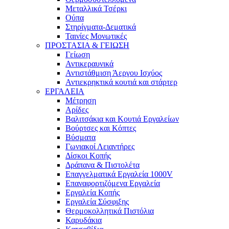
Μεταλλικά Τσέρκι
Ούπα
Στηρίγματα-Δεματικά
Ταινίες Μονωτικές
ΠΡΟΣΤΑΣΙΑ & ΓΕΙΩΣΗ
Γείωση
Αντικεραυνικά
Αντιστάθμιση Άεργου Ισχύος
Αντιεκρηκτικά κουτιά και στάρτερ
ΕΡΓΑΛΕΙΑ
Μέτρηση
Αρίδες
Βαλιτσάκια και Κουτιά Εργαλείων
Βούρτσες και Κόπτες
Βύσματα
Γωνιακοί Λειαντήρες
Δίσκοι Κοπής
Δράπανα & Πιστολέτα
Επαγγελματικά Εργαλεία 1000V
Επαναφορτιζόμενα Εργαλεία
Εργαλεία Κοπής
Εργαλεία Σύσφιξης
Θερμοκολλητικά Πιστόλια
Καρυδάκια