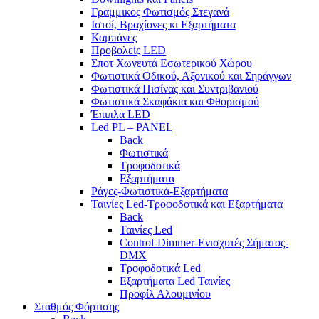
Γραμμικος Φωτισμός Στεγανά
Ιστοί, Βραχίονες κι Εξαρτήματα
Καμπάνες
Προβολείς LED
Σποτ Χωνευτά Εσωτερικού Χώρου
Φωτιστικά Οδικού, Αξονικού και Σηράγγων
Φωτιστικά Πισίνας και Συντριβανιού
Φωτιστικά Σκαφάκια και Φθορισμού
Έπιπλα LED
Led PL – PANEL
Back
Φωτιστικά
Τροφοδοτικά
Εξαρτήματα
Ράγες-Φωτιστικά-Εξαρτήματα
Ταινίες Led-Τροφοδοτικά και Εξαρτήματα
Back
Ταινίες Led
Control-Dimmer-Ενισχυτές Σήματος-
DMX
Τροφοδοτικά Led
Εξαρτήματα Led Ταινίες
Προφίλ Αλουμινίου
Σταθμός Φόρτισης