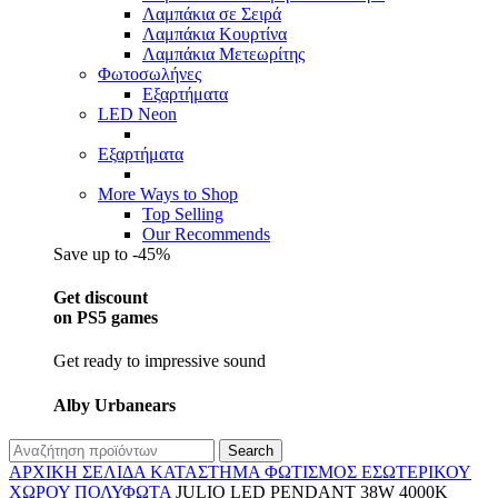
Λαμπάκια σε Σειρά
Λαμπάκια Κουρτίνα
Λαμπάκια Μετεωρίτης
Φωτοσωλήνες
Εξαρτήματα
LED Neon
Εξαρτήματα
More Ways to Shop
Top Selling
Our Recommends
Save up to -45%
Get discount
on PS5 games
Get ready to impressive sound
Alby Urbanears
Search
ΑΡΧΙΚΉ ΣΕΛΊΔΑ
ΚΑΤΆΣΤΗΜΑ
ΦΩΤΙΣΜΌΣ
ΕΣΩΤΕΡΙΚΟΎ
ΧΏΡΟΥ
ΠΟΛΎΦΩΤΑ
JULIO LED PENDANT 38W 4000K