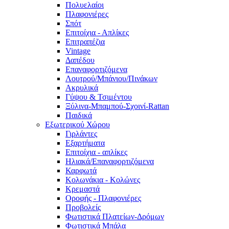
Πολυελαίοι
Πλαφονιέρες
Σπότ
Επιτοίχια - Απλίκες
Επιτραπέζια
Vintage
Δαπέδου
Επαναφορτιζόμενα
Λουτρού/Μπάνιου/Πινάκων
Ακρυλικά
Γύψου & Τσιμέντου
Ξύλινα-Μπαμπού-Σχοινί-Rattan
Παιδικά
Εξωτερικού Χώρου
Γιρλάντες
Εξαρτήματα
Επιτοίχια - απλίκες
Ηλιακά/Επαναφορτιζόμενα
Καρφωτά
Κολωνάκια - Κολώνες
Κρεμαστά
Οροφής - Πλαφονιέρες
Προβολείς
Φωτιστικά Πλατείων-Δρόμων
Φωτιστικά Μπάλα