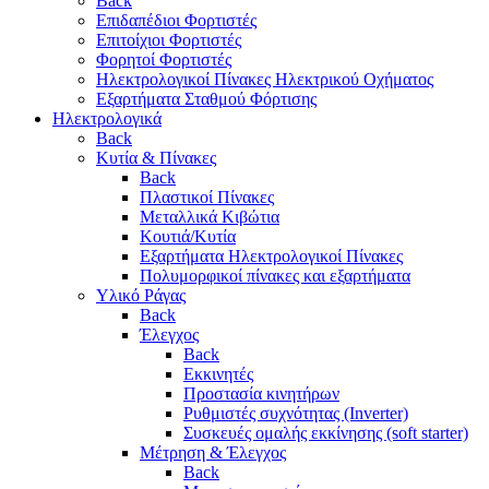
Back
Επιδαπέδιοι Φορτιστές
Επιτoίχιοι Φορτιστές
Φορητοί Φορτιστές
Ηλεκτρολογικοί Πίνακες Ηλεκτρικού Οχήματος
Εξαρτήματα Σταθμού Φόρτισης
Ηλεκτρολογικά
Back
Κυτία & Πίνακες
Back
Πλαστικοί Πίνακες
Μεταλλικά Κιβώτια
Κουτιά/Κυτία
Εξαρτήματα Ηλεκτρολογικοί Πίνακες
Πολυμορφικοί πίνακες και εξαρτήματα
Υλικό Ράγας
Back
Έλεγχος
Back
Εκκινητές
Προστασία κινητήρων
Ρυθμιστές συχνότητας (Inverter)
Συσκευές ομαλής εκκίνησης (soft starter)
Μέτρηση & Έλεγχος
Back