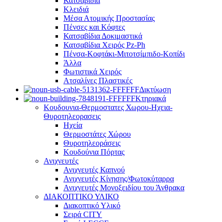
Κατσαβίδια
Κλειδιά
Μέσα Ατομικής Προστασίας
Πένσες και Κόφτες
Κατσαβίδια Δοκιμαστικά
Κατσαβίδια Χειρός Pz-Ph
Πένσα-Κοφτάκι-Μιτοτσίμπιδο-Κοπίδι
Άλλα
Φωτιστικά Χειρός
Ατσαλίνες Πλαστικές
Δικτύωση
Κτηριακά
Κουδουνια-Θερμοστατες Χωρου-Ηχεια-
Θυροτηλεορασεις
Ηχεία
Θερμοστάτες Χώρου
Θυροτηλεοράσεις
Κουδούνια Πόρτας
Ανιχνευτές
Ανιχνευτές Καπνού
Ανιχνευτές Κίνησης/Φωτοκύταρρα
Ανιχνευτές Μονοξειδίου του Άνθρακα
ΔΙΑΚΟΠΤΙΚΟ ΥΛΙΚΟ
Διακοπτικό Υλικό
Σειρά CITY