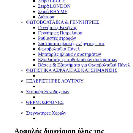
Σειρά LECCE
Σειρά LONDON
Σειρά RHYME
Διάφορα
ΦΩΤΟΒΟΛΤΑΪΚΑ & ΓΕΝΝΗΤΡΙΕΣ
Γεννήτριες Βενζίνης
Γεννήτριες Πετρελαίου
Ρυθμιστές στροφών
Συστήματα ηλιακής ενέργειας – κιτ
Φωτοβολταϊκά Πάνελ
Μπαταρίες ηλιακών συστημάτων
Εξοπλισμός φωτοβολταϊκών συστημάτων
Βάσεις & Εξαρτήματα για Φωτοβολταϊκά Πάνελ
ΦΩΤΙΣΤΙΚΑ ΑΣΦΑΛΕΙΑΣ ΚΑΙ ΣΗΜΑΝΣΗΣ
ΕΞΑΕΡΙΣΤΗΡΕΣ ΛΟΥΤΡΟΥ
Σεσουάρ Ξενοδοχείων
ΘΕΡΜΟΣΙΦΩΝΕΣ
Στεγνωτήρες Χεριών
Ασφαλής διαχείριση όλης της