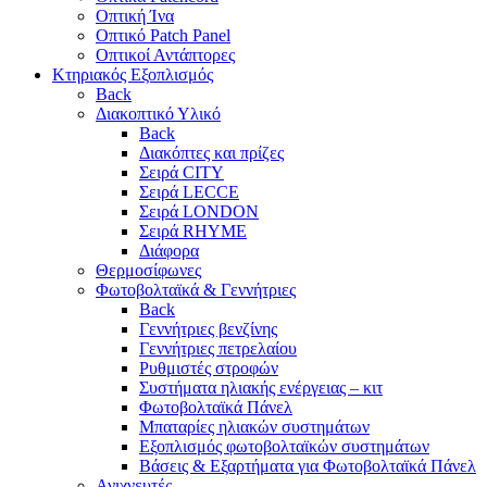
Οπτική Ίνα
Οπτικό Patch Panel
Οπτικοί Αντάπτορες
Κτηριακός Εξοπλισμός
Back
Διακοπτικό Υλικό
Back
Διακόπτες και πρίζες
Σειρά CITY
Σειρά LECCE
Σειρά LONDON
Σειρά RHYME
Διάφορα
Θερμοσίφωνες
Φωτοβολταϊκά & Γεννήτριες
Back
Γεννήτριες βενζίνης
Γεννήτριες πετρελαίου
Ρυθμιστές στροφών
Συστήματα ηλιακής ενέργειας – κιτ
Φωτοβολταϊκά Πάνελ
Μπαταρίες ηλιακών συστημάτων
Εξοπλισμός φωτοβολταϊκών συστημάτων
Βάσεις & Εξαρτήματα για Φωτοβολταϊκά Πάνελ
Ανιχνευτές