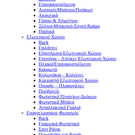
Επαναφορτιζόμενα
Λουτρού/Μπάνιου/Πινάκων
Ακρυλικά
Γύψου & Τσιμέντου
Ξύλινα-Μπαμπού-Σχοινί-Rattan
Παιδικά
Εξωτερικού Χώρου
Back
Γιρλάντες
Εξαρτήματα Εξωτερικού Χώρου
Επιτοίχια – Απλίκες Εξωτερικού Χώρου
Ηλιακά/Επαναφορτιζόμενα
Καρφωτά
Κολωνάκια – Κολώνες
Κρεμαστά Εξωτερικού Χώρου
Οροφής – Πλαφονιέρες
Προβολείς
Φωτιστικά Πλατείων-Δρόμων
Φωτιστικά Μπάλα
Ανταλλακτικά Γυαλιά
Επαγγελματικος Φωτισμός
Back
Γραμμικά Φωτιστικά
Σποτ Ράγας
Downlights και Panels