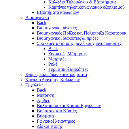
Καλώδιο Τηλεφώνου & Εξαρτήματα
Καμπίνες τηλεπικοινωνιακού εξοπλισμού
Eξαρτήματα καλωδίων
Βιομηχανικά
Back
Βιομηχανικοί πίνακες
Βιομηχανικές Πρίζες και Πολύπριζα Καουτσούκ
Βιομηχανικοί διακόπτες & πρίζες
Συσκευές μέτρησης, ρελέ και χρονοδιακόπτες
Back
Συσκευές Μέτρησης
Μετρητές
Ρελέ
Τερματικοί διακόπτες
Σχάρες καλωδίων και καλύμματα
Κανάλια Διανομής Καλωδίων
Εργαλεία
Back
Μέτρηση
Αρίδες
Βαλιτσάκια και Κουτιά Εργαλείων
Βούρτσες και Κόπτες
Βύσματα
Γωνιακοί λειαντήρες
Δίσκοι Κοπής