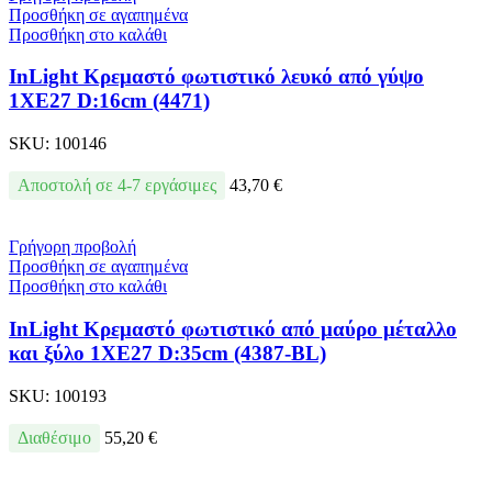
Προσθήκη σε αγαπημένα
Προσθήκη στο καλάθι
InLight Κρεμαστό φωτιστικό λευκό από γύψο
1XE27 D:16cm (4471)
SKU:
100146
Αποστολή σε 4-7 εργάσιμες
43,70
€
Γρήγορη προβολή
Προσθήκη σε αγαπημένα
Προσθήκη στο καλάθι
InLight Κρεμαστό φωτιστικό από μαύρο μέταλλο
και ξύλο 1XE27 D:35cm (4387-BL)
SKU:
100193
Διαθέσιμο
55,20
€