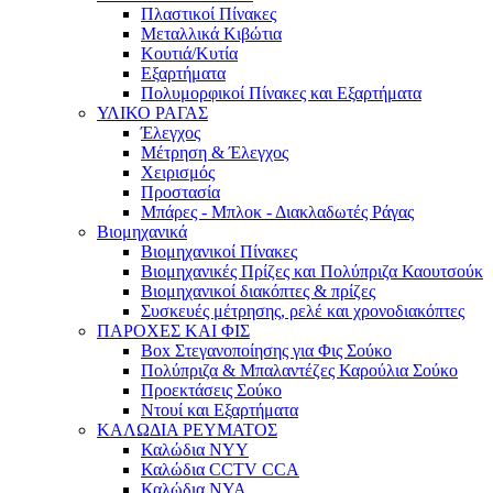
Πλαστικοί Πίνακες
Μεταλλικά Κιβώτια
Κουτιά/Κυτία
Εξαρτήματα
Πολυμορφικοί Πίνακες και Εξαρτήματα
ΥΛΙΚΟ ΡΑΓΑΣ
Έλεγχος
Μέτρηση & Έλεγχος
Χειρισμός
Προστασία
Μπάρες - Μπλοκ - Διακλαδωτές Ράγας
Βιομηχανικά
Βιομηχανικοί Πίνακες
Βιομηχανικές Πρίζες και Πολύπριζα Καουτσούκ
Βιομηχανικοί διακόπτες & πρίζες
Συσκευές μέτρησης, ρελέ και χρονοδιακόπτες
ΠΑΡΟΧΕΣ ΚΑΙ ΦΙΣ
Box Στεγανοποίησης για Φις Σούκο
Πολύπριζα & Μπαλαντέζες Καρούλια Σούκο
Προεκτάσεις Σούκο
Ντουί και Εξαρτήματα
ΚΑΛΩΔΙΑ ΡΕΥΜΑΤΟΣ
Καλώδια NYY
Καλώδια CCTV CCA
Καλώδια NYA