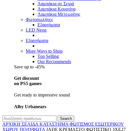
Λαμπάκια σε Σειρά
Λαμπάκια Κουρτίνα
Λαμπάκια Μετεωρίτης
Φωτοσωλήνες
Εξαρτήματα
LED Neon
Εξαρτήματα
More Ways to Shop
Top Selling
Our Recommends
Save up to -45%
Get discount
on PS5 games
Get ready to impressive sound
Alby Urbanears
Search
ΑΡΧΙΚΉ ΣΕΛΊΔΑ
ΚΑΤΆΣΤΗΜΑ
ΦΩΤΙΣΜΌΣ
ΕΣΩΤΕΡΙΚΟΎ
ΧΏΡΟΥ
ΠΟΛΎΦΩΤΑ
JADE ΚΡΕΜΑΣΤΟ ΦΩΤΙΣΤΙΚΟ 3XE27