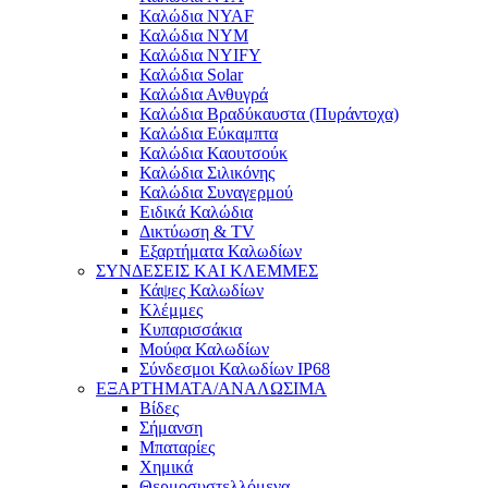
Καλώδια NYAF
Καλώδια NYM
Καλώδια NYIFY
Καλώδια Solar
Καλώδια Ανθυγρά
Καλώδια Βραδύκαυστα (Πυράντοχα)
Καλώδια Εύκαμπτα
Καλώδια Καουτσούκ
Καλώδια Σιλικόνης
Καλώδια Συναγερμού
Ειδικά Καλώδια
Δικτύωση & TV
Εξαρτήματα Καλωδίων
ΣΥΝΔΕΣΕΙΣ ΚΑΙ ΚΛΕΜΜΕΣ
Κάψες Καλωδίων
Κλέμμες
Κυπαρισσάκια
Μούφα Καλωδίων
Σύνδεσμοι Καλωδίων IP68
ΕΞΑΡΤΗΜΑΤΑ/ΑΝΑΛΩΣΙΜΑ
Βίδες
Σήμανση
Μπαταρίες
Χημικά
Θερμοσυστελλόμενα