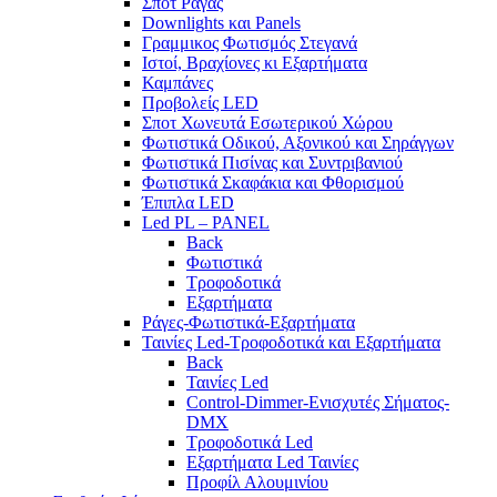
Σποτ Ράγας
Downlights και Panels
Γραμμικος Φωτισμός Στεγανά
Ιστοί, Βραχίονες κι Εξαρτήματα
Καμπάνες
Προβολείς LED
Σποτ Χωνευτά Εσωτερικού Χώρου
Φωτιστικά Οδικού, Αξονικού και Σηράγγων
Φωτιστικά Πισίνας και Συντριβανιού
Φωτιστικά Σκαφάκια και Φθορισμού
Έπιπλα LED
Led PL – PANEL
Back
Φωτιστικά
Τροφοδοτικά
Εξαρτήματα
Ράγες-Φωτιστικά-Εξαρτήματα
Ταινίες Led-Τροφοδοτικά και Εξαρτήματα
Back
Ταινίες Led
Control-Dimmer-Ενισχυτές Σήματος-
DMX
Τροφοδοτικά Led
Εξαρτήματα Led Ταινίες
Προφίλ Αλουμινίου