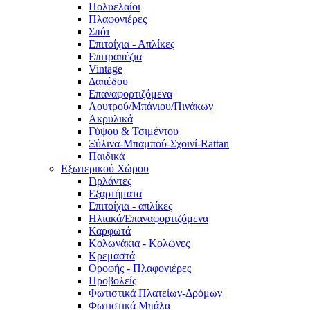
Πολυελαίοι
Πλαφονιέρες
Σπότ
Επιτοίχια - Απλίκες
Επιτραπέζια
Vintage
Δαπέδου
Επαναφορτιζόμενα
Λουτρού/Μπάνιου/Πινάκων
Ακρυλικά
Γύψου & Τσιμέντου
Ξύλινα-Μπαμπού-Σχοινί-Rattan
Παιδικά
Εξωτερικού Χώρου
Γιρλάντες
Εξαρτήματα
Επιτοίχια - απλίκες
Ηλιακά/Επαναφορτιζόμενα
Καρφωτά
Κολωνάκια - Κολώνες
Κρεμαστά
Οροφής - Πλαφονιέρες
Προβολείς
Φωτιστικά Πλατείων-Δρόμων
Φωτιστικά Μπάλα