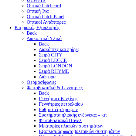
UTP/FTP
Οπτικά Patchcord
Οπτική Ίνα
Οπτικό Patch Panel
Οπτικοί Αντάπτορες
Κτηριακός Εξοπλισμός
Back
Διακοπτικό Υλικό
Back
Διακόπτες και πρίζες
Σειρά CITY
Σειρά LECCE
Σειρά LONDON
Σειρά RHYME
Διάφορα
Θερμοσίφωνες
Φωτοβολταϊκά & Γεννήτριες
Back
Γεννήτριες βενζίνης
Γεννήτριες πετρελαίου
Ρυθμιστές στροφών
Συστήματα ηλιακής ενέργειας – κιτ
Φωτοβολταϊκά Πάνελ
Μπαταρίες ηλιακών συστημάτων
Εξοπλισμός φωτοβολταϊκών συστημάτων