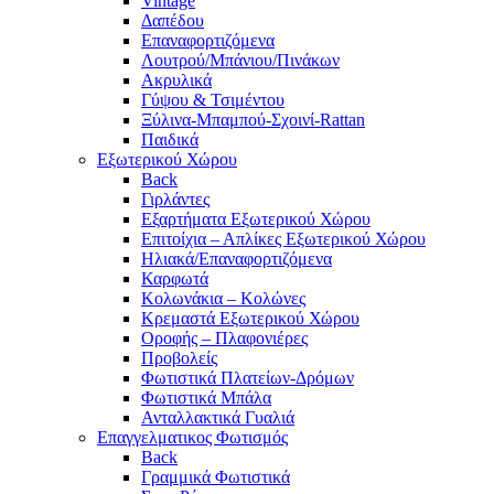
Vintage
Δαπέδου
Επαναφορτιζόμενα
Λουτρού/Μπάνιου/Πινάκων
Ακρυλικά
Γύψου & Τσιμέντου
Ξύλινα-Μπαμπού-Σχοινί-Rattan
Παιδικά
Εξωτερικού Χώρου
Back
Γιρλάντες
Εξαρτήματα Εξωτερικού Χώρου
Επιτοίχια – Απλίκες Εξωτερικού Χώρου
Ηλιακά/Επαναφορτιζόμενα
Καρφωτά
Κολωνάκια – Κολώνες
Κρεμαστά Εξωτερικού Χώρου
Οροφής – Πλαφονιέρες
Προβολείς
Φωτιστικά Πλατείων-Δρόμων
Φωτιστικά Μπάλα
Ανταλλακτικά Γυαλιά
Επαγγελματικος Φωτισμός
Back
Γραμμικά Φωτιστικά