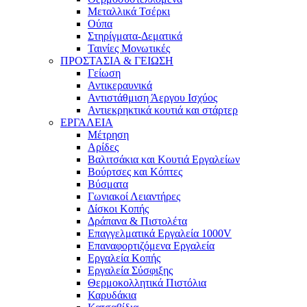
Μεταλλικά Τσέρκι
Ούπα
Στηρίγματα-Δεματικά
Ταινίες Μονωτικές
ΠΡΟΣΤΑΣΙΑ & ΓΕΙΩΣΗ
Γείωση
Αντικεραυνικά
Αντιστάθμιση Άεργου Ισχύος
Αντιεκρηκτικά κουτιά και στάρτερ
ΕΡΓΑΛΕΙΑ
Μέτρηση
Αρίδες
Βαλιτσάκια και Κουτιά Εργαλείων
Βούρτσες και Κόπτες
Βύσματα
Γωνιακοί Λειαντήρες
Δίσκοι Κοπής
Δράπανα & Πιστολέτα
Επαγγελματικά Εργαλεία 1000V
Επαναφορτιζόμενα Εργαλεία
Εργαλεία Κοπής
Εργαλεία Σύσφιξης
Θερμοκολλητικά Πιστόλια
Καρυδάκια