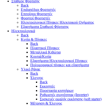
Σταθμός Φόρτισης
Back
Επιδαπέδιοι Φορτιστές
Επιτoίχιοι Φορτιστές
Φορητοί Φορτιστές
Ηλεκτρολογικοί Πίνακες Ηλεκτρικού Οχήματος
Εξαρτήματα Σταθμού Φόρτισης
Ηλεκτρολογικά
Back
Κυτία & Πίνακες
Back
Πλαστικοί Πίνακες
Μεταλλικά Κιβώτια
Κουτιά/Κυτία
Εξαρτήματα Ηλεκτρολογικοί Πίνακες
Πολυμορφικοί πίνακες και εξαρτήματα
Υλικό Ράγας
Back
Έλεγχος
Back
Εκκινητές
Προστασία κινητήρων
Ρυθμιστές συχνότητας (Inverter)
Συσκευές ομαλής εκκίνησης (soft starter)
Μέτρηση & Έλεγχος