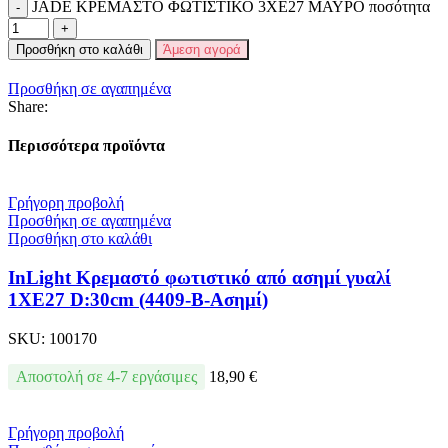
JADE ΚΡΕΜΑΣΤΟ ΦΩΤΙΣΤΙΚΟ 3XE27 ΜΑΥΡΟ ποσότητα
Προσθήκη στο καλάθι
Άμεση αγορά
Προσθήκη σε αγαπημένα
Share:
Περισσότερα προϊόντα
Γρήγορη προβολή
Προσθήκη σε αγαπημένα
Προσθήκη στο καλάθι
InLight Κρεμαστό φωτιστικό από ασημί γυαλί
1XE27 D:30cm (4409-Β-Ασημί)
SKU:
100170
Αποστολή σε 4-7 εργάσιμες
18,90
€
Γρήγορη προβολή