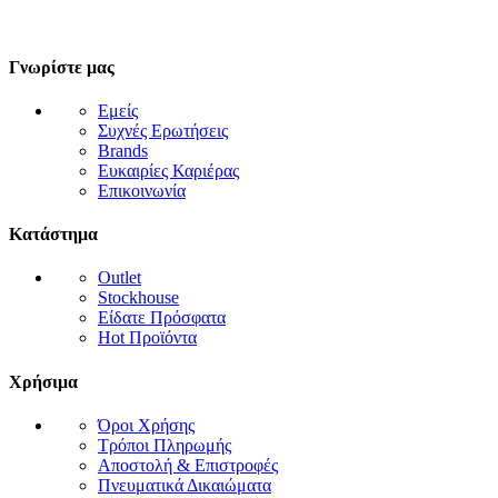
Γνωρίστε μας
Εμείς
Συχνές Ερωτήσεις
Brands
Ευκαιρίες Καριέρας
Επικοινωνία
Κατάστημα
Outlet
Stockhouse
Είδατε Πρόσφατα
Hot Προϊόντα
Χρήσιμα
Όροι Χρήσης
Τρόποι Πληρωμής
Αποστολή & Επιστροφές
Πνευματικά Δικαιώματα