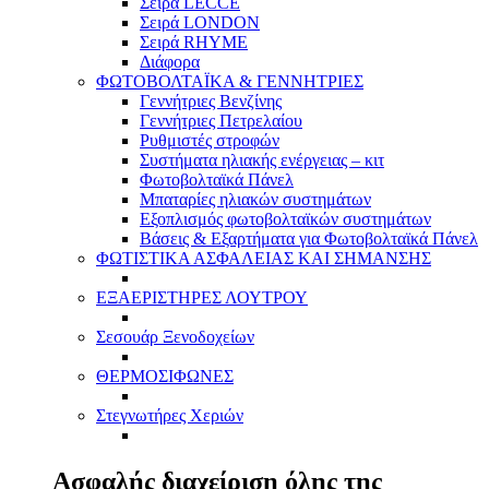
Σειρά LECCE
Σειρά LONDON
Σειρά RHYME
Διάφορα
ΦΩΤΟΒΟΛΤΑΪΚΑ & ΓΕΝΝΗΤΡΙΕΣ
Γεννήτριες Βενζίνης
Γεννήτριες Πετρελαίου
Ρυθμιστές στροφών
Συστήματα ηλιακής ενέργειας – κιτ
Φωτοβολταϊκά Πάνελ
Μπαταρίες ηλιακών συστημάτων
Εξοπλισμός φωτοβολταϊκών συστημάτων
Βάσεις & Εξαρτήματα για Φωτοβολταϊκά Πάνελ
ΦΩΤΙΣΤΙΚΑ ΑΣΦΑΛΕΙΑΣ ΚΑΙ ΣΗΜΑΝΣΗΣ
ΕΞΑΕΡΙΣΤΗΡΕΣ ΛΟΥΤΡΟΥ
Σεσουάρ Ξενοδοχείων
ΘΕΡΜΟΣΙΦΩΝΕΣ
Στεγνωτήρες Χεριών
Ασφαλής διαχείριση όλης της