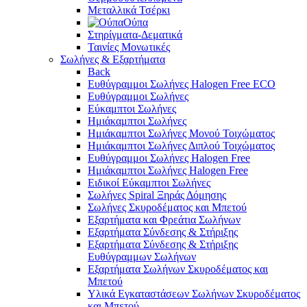
Μεταλλικά Τσέρκι
Ούπα
Στηρίγματα-Δεματικά
Ταινίες Μονωτικές
Σωλήνες & Εξαρτήματα
Back
Ευθύγραμμοι Σωλήνες Halogen Free ECO
Ευθύγραμμοι Σωλήνες
Εύκαμπτοι Σωλήνες
Ημιάκαμπτοι Σωλήνες
Ημιάκαμπτοι Σωλήνες Μονού Τοιχώματος
Ημιάκαμπτοι Σωλήνες Διπλού Τοιχώματος
Ευθύγραμμοι Σωλήνες Halogen Free
Ημιάκαμπτοι Σωλήνες Halogen Free
Ειδικοί Εύκαμπτοι Σωλήνες
Σωλήνες Spiral Ξηράς Δόμησης
Σωλήνες Σκυροδέματος και Μπετού
Εξαρτήματα και Φρεάτια Σωλήνων
Εξαρτήματα Σύνδεσης & Στήριξης
Εξαρτήματα Σύνδεσης & Στήριξης
Ευθύγραμμων Σωλήνων
Εξαρτήματα Σωλήνων Σκυροδέματος και
Μπετού
Υλικά Εγκαταστάσεων Σωλήνων Σκυροδέματος
και Μπετού