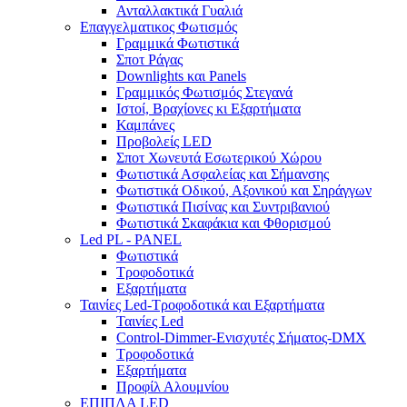
Ανταλλακτικά Γυαλιά
Επαγγελματικος Φωτισμός
Γραμμικά Φωτιστικά
Σποτ Ράγας
Downlights και Panels
Γραμμικός Φωτισμός Στεγανά
Ιστοί, Βραχίονες κι Εξαρτήματα
Καμπάνες
Προβολείς LED
Σποτ Χωνευτά Εσωτερικού Χώρου
Φωτιστικά Ασφαλείας και Σήμανσης
Φωτιστικά Οδικού, Αξονικού και Σηράγγων
Φωτιστικά Πισίνας και Συντριβανιού
Φωτιστικά Σκαφάκια και Φθορισμού
Led PL - PANEL
Φωτιστικά
Τροφοδοτικά
Εξαρτήματα
Ταινίες Led-Τροφοδοτικά και Εξαρτήματα
Ταινίες Led
Control-Dimmer-Ενισχυτές Σήματος-DMX
Τροφοδοτικά
Εξαρτήματα
Προφίλ Αλουμνίου
ΕΠΙΠΛΑ LED