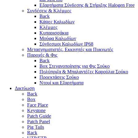
Εξαρτήματα Σύνδεσης & Στήριξης Halogen Free
Συνδέσεις & Κλέμμες
Back
Κάψες Καλωδίων
Κλέμμες
Κυπαρισσάκια
Μούφα Καλωδίων
Σύνδεσμοι Καλωδίων IP68
Μετασχηματιστές, Εκκινητές και Πυκνωτές
Παροχές & Φις
Back
Box Στεγανοποίησης για Φις Σούκο
Πολύπριζα & Μπαλαντέζες Καρούλια Σούκο
Προεκτάσεις Σούκο
Ντουί και Εξαρτήματα
Δικτύωση
Back
Box
Face Place
Keystone
Patch Guide
Patch Panel
Pig Tails
Rack