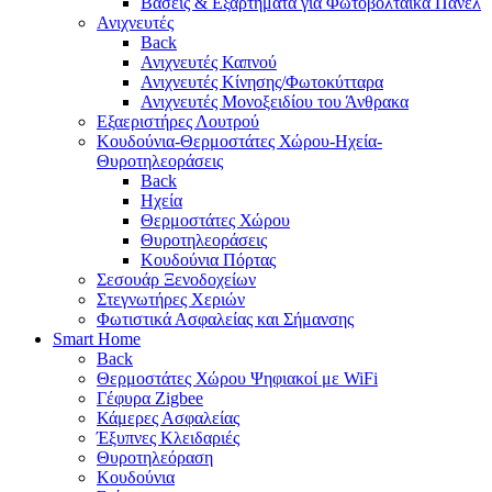
Βάσεις & Εξαρτήματα για Φωτοβολταϊκά Πάνελ
Ανιχνευτές
Back
Ανιχνευτές Καπνού
Ανιχνευτές Κίνησης/Φωτοκύτταρα
Ανιχνευτές Μονοξειδίου του Άνθρακα
Εξαεριστήρες Λουτρού
Κουδούνια-Θερμοστάτες Χώρου-Ηχεία-
Θυροτηλεοράσεις
Back
Ηχεία
Θερμοστάτες Χώρου
Θυροτηλεοράσεις
Κουδούνια Πόρτας
Σεσουάρ Ξενοδοχείων
Στεγνωτήρες Χεριών
Φωτιστικά Ασφαλείας και Σήμανσης
Smart Home
Back
Θερμοστάτες Χώρου Ψηφιακοί με WiFi
Γέφυρα Zigbee
Κάμερες Ασφαλείας
Έξυπνες Κλειδαριές
Θυροτηλεόραση
Κουδούνια