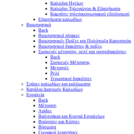
Καλώδια Ηχείων
Καλώδιο Τηλεφώνου & Εξαρτήματα
Καμπίνες τηλεπικοινωνιακού εξοπλισμού
Eξαρτήματα καλωδίων
Βιομηχανικά
Back
Βιομηχανικοί πίνακες
Βιομηχανικές Πρίζες και Πολύπριζα Καουτσούκ
Βιομηχανικοί διακόπτες & πρίζες
Συσκευές μέτρησης, ρελέ και χρονοδιακόπτες
Back
Συσκευές Μέτρησης
Μετρητές
Ρελέ
Τερματικοί διακόπτες
Σχάρες καλωδίων και καλύμματα
Κανάλια Διανομής Καλωδίων
Εργαλεία
Back
Μέτρηση
Αρίδες
Βαλιτσάκια και Κουτιά Εργαλείων
Βούρτσες και Κόπτες
Βύσματα
Γωνιακοί λειαντήρες