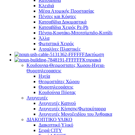
Κατσαβίδια
Κλειδιά
Μέσα Ατομικής Προστασίας
Πένσες και Κόφτες
Κατσαβίδια Δοκιμαστικά
Κατσαβίδια Χειρός Pz-Ph
Πένσα-Κοφτάκι-Μιτοτσίμπιδο-Κοπίδι
Άλλα
Φωτιστικά Χειρός
Ατσαλίνες Πλαστικές
Δικτύωση
Κτηριακά
Κουδουνια-Θερμοστατες Χωρου-Ηχεια-
Θυροτηλεορασεις
Ηχεία
Θερμοστάτες Χώρου
Θυροτηλεοράσεις
Κουδούνια Πόρτας
Ανιχνευτές
Ανιχνευτές Καπνού
Ανιχνευτές Κίνησης/Φωτοκύταρρα
Ανιχνευτές Μονοξειδίου του Άνθρακα
ΔΙΑΚΟΠΤΙΚΟ ΥΛΙΚΟ
Διακοπτικό Υλικό
Σειρά CITY