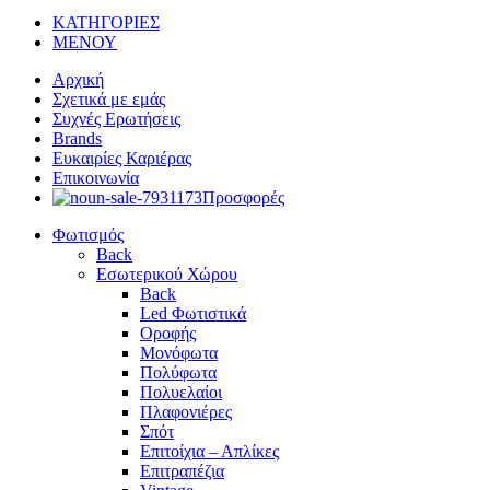
ΚΑΤΗΓΟΡΙΕΣ
ΜΕΝΟΥ
Αρχική
Σχετικά με εμάς
Συχνές Ερωτήσεις
Brands
Ευκαιρίες Καριέρας
Επικοινωνία
Προσφορές
Φωτισμός
Back
Εσωτερικού Χώρου
Back
Led Φωτιστικά
Οροφής
Μονόφωτα
Πολύφωτα
Πολυελαίοι
Πλαφονιέρες
Σπότ
Επιτοίχια – Απλίκες
Επιτραπέζια