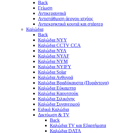
Back
Γείωση
Αντικεραυνικά
Αντιστάθμιση άεργου ισχύος
Αντιεκρηκτικά κουτιά και στάρτερ
Καλώδια
Back
Καλώδια NYY
Καλώδια CCTV CCA
Καλώδια NYA
Καλώδια NYAF
Καλώδια NYΜ
Καλώδια ΝΥΙFY
Καλώδια Solar
Καλώδια Ανθυγρά
Καλώδια Βραδύκαυστα (Πυράντοχα)
Καλώδια Εύκαμπτα
Καλώδια Καουτσούκ
Καλώδια Σιλικόνης
Καλώδια Συναγερμού
Ειδικά Καλώδια
Δικτύωση & TV
Back
Καλώδια TV και Εξαρτήματα
Καλώδια DATA