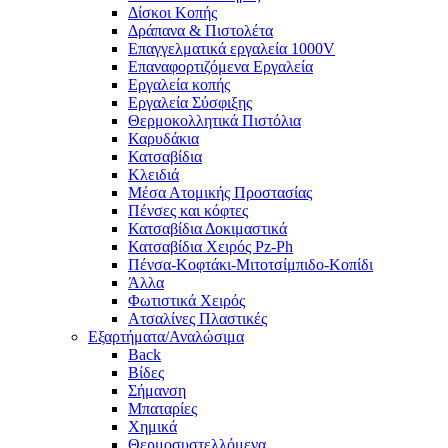
Δίσκοι Κοπής
Δράπανα & Πιστολέτα
Επαγγελματικά εργαλεία 1000V
Επαναφορτιζόμενα Εργαλεία
Εργαλεία κοπής
Εργαλεία Σύσφιξης
Θερμοκολλητικά Πιστόλια
Καρυδάκια
Κατσαβίδια
Κλειδιά
Μέσα Ατομικής Προστασίας
Πένσες και κόφτες
Κατσαβίδια Δοκιμαστικά
Κατσαβίδια Χειρός Pz-Ph
Πένσα-Κοφτάκι-Μιτοτσίμπιδο-Κοπίδι
Άλλα
Φωτιστικά Χειρός
Ατσαλίνες Πλαστικές
Εξαρτήματα/Αναλώσιμα
Back
Βίδες
Σήμανση
Μπαταρίες
Χημικά
Θερμοσυστελλόμενα