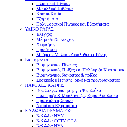
Πλαστικοί Πίνακες
Μεταλλικά Κιβώτια
Κουτιά/Κυτία
Εξαρτήματα
Πολυμορφικοί Πίνακες και Εξαρτήματα
ΥΛΙΚΟ ΡΑΓΑΣ
Έλεγχος
Μέτρηση & Έλεγχος
Χειρισμός
Προστασία
Μπάρες - Μπλοκ - Διακλαδωτές Ράγας
Βιομηχανικά
Βιομηχανικοί Πίνακες
Βιομηχανικές Πρίζες και Πολύπριζα Καουτσούκ
Βιομηχανικοί διακόπτες & πρίζες
Συσκευές μέτρησης, ρελέ και χρονοδιακόπτες
ΠΑΡΟΧΕΣ ΚΑΙ ΦΙΣ
Box Στεγανοποίησης για Φις Σούκο
Πολύπριζα & Μπαλαντέζες Καρούλια Σούκο
Προεκτάσεις Σούκο
Ντουί και Εξαρτήματα
ΚΑΛΩΔΙΑ ΡΕΥΜΑΤΟΣ
Καλώδια NYY
Καλώδια CCTV CCA
Καλώδια NYA