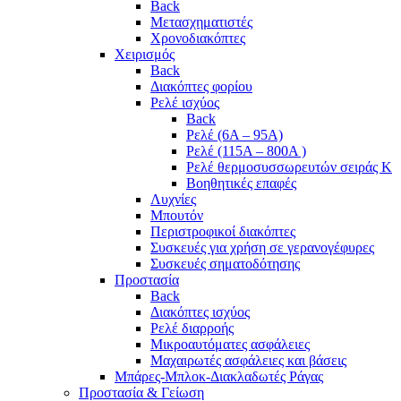
Back
Μετασχηματιστές
Χρονοδιακόπτες
Χειρισμός
Back
Διακόπτες φορίου
Ρελέ ισχύος
Back
Ρελέ (6A – 95A)
Ρελέ (115A – 800A )
Ρελέ θερμοσυσσωρευτών σειράς Κ
Βοηθητικές επαφές
Λυχνίες
Μπουτόν
Περιστροφικοί διακόπτες
Συσκευές για χρήση σε γερανογέφυρες
Συσκευές σηματοδότησης
Προστασία
Back
Διακόπτες ισχύος
Ρελέ διαρροής
Μικροαυτόματες ασφάλειες
Μαχαιρωτές ασφάλειες και βάσεις
Μπάρες-Μπλοκ-Διακλαδωτές Ράγας
Προστασία & Γείωση