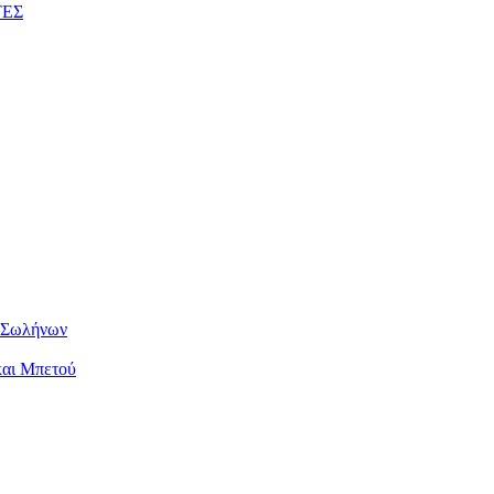
ΤΕΣ
ν Σωλήνων
και Μπετού