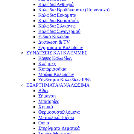
Καλώδια Ανθυγρά
Καλώδια Βραδύκαυστα (Πυράντοχα)
Καλώδια Εύκαμπτα
Καλώδια Καουτσούκ
Καλώδια Σιλικόνης
Καλώδια Συναγερμού
Ειδικά Καλώδια
Δικτύωση & TV
Εξαρτήματα Καλωδίων
ΣΥΝΔΕΣΕΙΣ ΚΑΙ ΚΛΕΜΜΕΣ
Κάψες Καλωδίων
Κλέμμες
Κυπαρισσάκια
Μούφα Καλωδίων
Σύνδεσμοι Καλωδίων IP68
ΕΞΑΡΤΗΜΑΤΑ/ΑΝΑΛΩΣΙΜΑ
Βίδες
Σήμανση
Μπαταρίες
Χημικά
Θερμοσυστελλόμενα
Μεταλλικά Τσέρκι
Ούπα
Στηρίγματα-Δεματικά
Ταινίες Μονωτικές