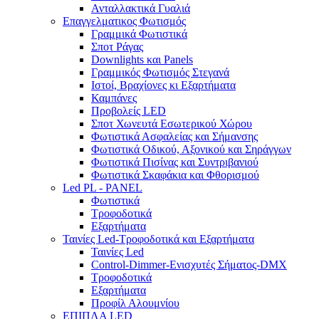
Ανταλλακτικά Γυαλιά
Επαγγελματικος Φωτισμός
Γραμμικά Φωτιστικά
Σποτ Ράγας
Downlights και Panels
Γραμμικός Φωτισμός Στεγανά
Ιστοί, Βραχίονες κι Εξαρτήματα
Καμπάνες
Προβολείς LED
Σποτ Χωνευτά Εσωτερικού Χώρου
Φωτιστικά Ασφαλείας και Σήμανσης
Φωτιστικά Οδικού, Αξονικού και Σηράγγων
Φωτιστικά Πισίνας και Συντριβανιού
Φωτιστικά Σκαφάκια και Φθορισμού
Led PL - PANEL
Φωτιστικά
Τροφοδοτικά
Εξαρτήματα
Ταινίες Led-Τροφοδοτικά και Εξαρτήματα
Ταινίες Led
Control-Dimmer-Ενισχυτές Σήματος-DMX
Τροφοδοτικά
Εξαρτήματα
Προφίλ Αλουμνίου
ΕΠΙΠΛΑ LED