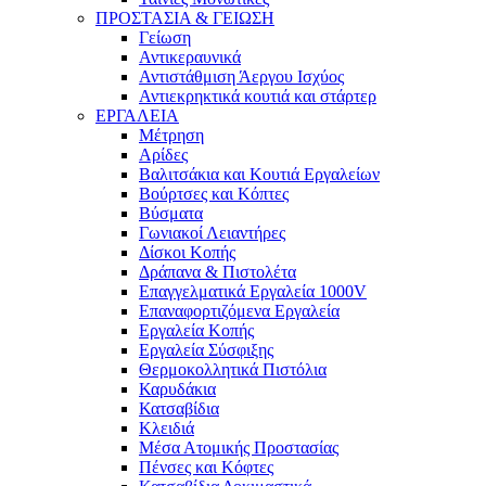
ΠΡΟΣΤΑΣΙΑ & ΓΕΙΩΣΗ
Γείωση
Αντικεραυνικά
Αντιστάθμιση Άεργου Ισχύος
Αντιεκρηκτικά κουτιά και στάρτερ
ΕΡΓΑΛΕΙΑ
Μέτρηση
Αρίδες
Βαλιτσάκια και Κουτιά Εργαλείων
Βούρτσες και Κόπτες
Βύσματα
Γωνιακοί Λειαντήρες
Δίσκοι Κοπής
Δράπανα & Πιστολέτα
Επαγγελματικά Εργαλεία 1000V
Επαναφορτιζόμενα Εργαλεία
Εργαλεία Κοπής
Εργαλεία Σύσφιξης
Θερμοκολλητικά Πιστόλια
Καρυδάκια
Κατσαβίδια
Κλειδιά
Μέσα Ατομικής Προστασίας
Πένσες και Κόφτες