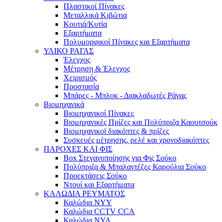
Πλαστικοί Πίνακες
Μεταλλικά Κιβώτια
Κουτιά/Κυτία
Εξαρτήματα
Πολυμορφικοί Πίνακες και Εξαρτήματα
ΥΛΙΚΟ ΡΑΓΑΣ
Έλεγχος
Μέτρηση & Έλεγχος
Χειρισμός
Προστασία
Μπάρες - Μπλοκ - Διακλαδωτές Ράγας
Βιομηχανικά
Βιομηχανικοί Πίνακες
Βιομηχανικές Πρίζες και Πολύπριζα Καουτσούκ
Βιομηχανικοί διακόπτες & πρίζες
Συσκευές μέτρησης, ρελέ και χρονοδιακόπτες
ΠΑΡΟΧΕΣ ΚΑΙ ΦΙΣ
Box Στεγανοποίησης για Φις Σούκο
Πολύπριζα & Μπαλαντέζες Καρούλια Σούκο
Προεκτάσεις Σούκο
Ντουί και Εξαρτήματα
ΚΑΛΩΔΙΑ ΡΕΥΜΑΤΟΣ
Καλώδια NYY
Καλώδια CCTV CCA
Καλώδια NYA