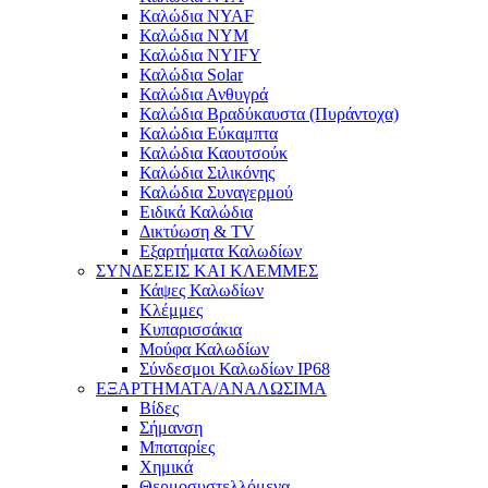
Καλώδια NYAF
Καλώδια NYM
Καλώδια NYIFY
Καλώδια Solar
Καλώδια Ανθυγρά
Καλώδια Βραδύκαυστα (Πυράντοχα)
Καλώδια Εύκαμπτα
Καλώδια Καουτσούκ
Καλώδια Σιλικόνης
Καλώδια Συναγερμού
Ειδικά Καλώδια
Δικτύωση & TV
Εξαρτήματα Καλωδίων
ΣΥΝΔΕΣΕΙΣ ΚΑΙ ΚΛΕΜΜΕΣ
Κάψες Καλωδίων
Κλέμμες
Κυπαρισσάκια
Μούφα Καλωδίων
Σύνδεσμοι Καλωδίων IP68
ΕΞΑΡΤΗΜΑΤΑ/ΑΝΑΛΩΣΙΜΑ
Βίδες
Σήμανση
Μπαταρίες
Χημικά
Θερμοσυστελλόμενα