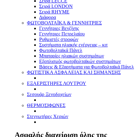
Σειρά LECCE
Σειρά LONDON
Σειρά RHYME
Διάφορα
ΦΩΤΟΒΟΛΤΑΪΚΑ & ΓΕΝΝΗΤΡΙΕΣ
Γεννήτριες Βενζίνης
Γεννήτριες Πετρελαίου
Ρυθμιστές στροφών
Συστήματα ηλιακής ενέργειας – κιτ
Φωτοβολταϊκά Πάνελ
Μπαταρίες ηλιακών συστημάτων
Εξοπλισμός φωτοβολταϊκών συστημάτων
Βάσεις & Εξαρτήματα για Φωτοβολταϊκά Πάνελ
ΦΩΤΙΣΤΙΚΑ ΑΣΦΑΛΕΙΑΣ ΚΑΙ ΣΗΜΑΝΣΗΣ
ΕΞΑΕΡΙΣΤΗΡΕΣ ΛΟΥΤΡΟΥ
Σεσουάρ Ξενοδοχείων
ΘΕΡΜΟΣΙΦΩΝΕΣ
Στεγνωτήρες Χεριών
Ασφαλής διαχείριση όλης της