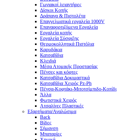
Γωνιακοί λειαντήρες
Δίσκοι Κοπής
Δράπανα & Πιστολέτα
Επαγγελματικά εργαλεία 1000V
Επαναφορτιζόμενα Εργαλεία
Εργαλεία κοπής
Εργαλεία Σύσφιξης
Θερμοκολλητικά Πιστόλια
Καρυδάκια
Κατσαβίδια
Κλειδιά
Μέσα Ατομικής Προστασίας
Πένσες και κόφτες
Κατσαβίδια Δοκιμαστικά
Κατσαβίδια Χειρός Pz-Ph
Πένσα-Κοφτάκι-Μιτοτσίμπιδο-Κοπίδι
Άλλα
Φωτιστικά Χειρός
Ατσαλίνες Πλαστικές
Εξαρτήματα/Αναλώσιμα
Back
Βίδες
Σήμανση
Μπαταρίες
Χημικά