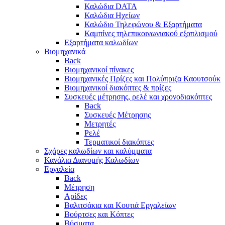
Καλώδια DATA
Καλώδια Ηχείων
Καλώδιο Τηλεφώνου & Εξαρτήματα
Καμπίνες τηλεπικοινωνιακού εξοπλισμού
Eξαρτήματα καλωδίων
Βιομηχανικά
Back
Βιομηχανικοί πίνακες
Βιομηχανικές Πρίζες και Πολύπριζα Καουτσούκ
Βιομηχανικοί διακόπτες & πρίζες
Συσκευές μέτρησης, ρελέ και χρονοδιακόπτες
Back
Συσκευές Μέτρησης
Μετρητές
Ρελέ
Τερματικοί διακόπτες
Σχάρες καλωδίων και καλύμματα
Κανάλια Διανομής Καλωδίων
Εργαλεία
Back
Μέτρηση
Αρίδες
Βαλιτσάκια και Κουτιά Εργαλείων
Βούρτσες και Κόπτες
Βύσματα