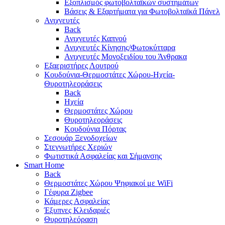
Εξοπλισμός φωτοβολταϊκών συστημάτων
Βάσεις & Εξαρτήματα για Φωτοβολταϊκά Πάνελ
Ανιχνευτές
Back
Ανιχνευτές Καπνού
Ανιχνευτές Κίνησης/Φωτοκύτταρα
Ανιχνευτές Μονοξειδίου του Άνθρακα
Εξαεριστήρες Λουτρού
Κουδούνια-Θερμοστάτες Χώρου-Ηχεία-
Θυροτηλεοράσεις
Back
Ηχεία
Θερμοστάτες Χώρου
Θυροτηλεοράσεις
Κουδούνια Πόρτας
Σεσουάρ Ξενοδοχείων
Στεγνωτήρες Χεριών
Φωτιστικά Ασφαλείας και Σήμανσης
Smart Home
Back
Θερμοστάτες Χώρου Ψηφιακοί με WiFi
Γέφυρα Zigbee
Κάμερες Ασφαλείας
Έξυπνες Κλειδαριές
Θυροτηλεόραση