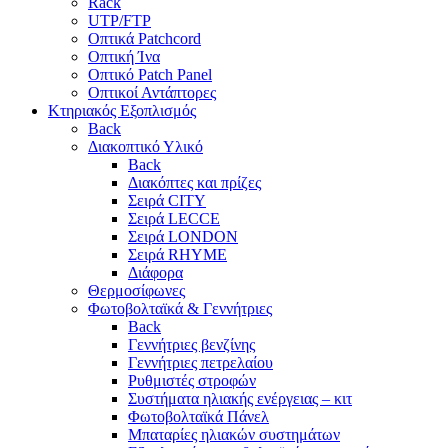
Rack
UTP/FTP
Οπτικά Patchcord
Οπτική Ίνα
Οπτικό Patch Panel
Οπτικοί Αντάπτορες
Κτηριακός Εξοπλισμός
Back
Διακοπτικό Υλικό
Back
Διακόπτες και πρίζες
Σειρά CITY
Σειρά LECCE
Σειρά LONDON
Σειρά RHYME
Διάφορα
Θερμοσίφωνες
Φωτοβολταϊκά & Γεννήτριες
Back
Γεννήτριες βενζίνης
Γεννήτριες πετρελαίου
Ρυθμιστές στροφών
Συστήματα ηλιακής ενέργειας – κιτ
Φωτοβολταϊκά Πάνελ
Μπαταρίες ηλιακών συστημάτων