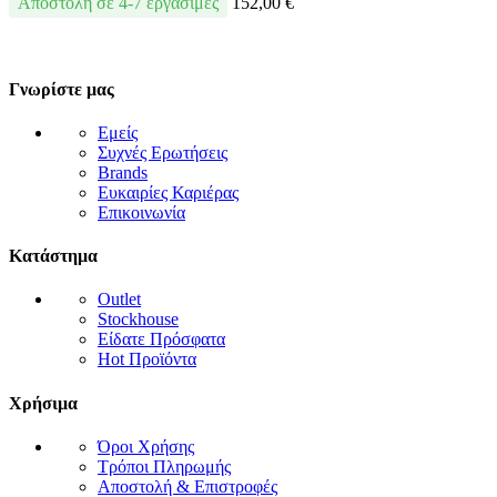
Αποστολή σε 4-7 εργάσιμες
152,00
€
Γνωρίστε μας
Εμείς
Συχνές Ερωτήσεις
Brands
Ευκαιρίες Καριέρας
Επικοινωνία
Κατάστημα
Outlet
Stockhouse
Είδατε Πρόσφατα
Hot Προϊόντα
Χρήσιμα
Όροι Χρήσης
Τρόποι Πληρωμής
Αποστολή & Επιστροφές