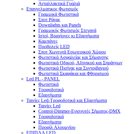
Ανταλλακτικά Γυαλιά
Επαγγελματικος Φωτισμός
Γραμμικά Φωτιστικά
Σποτ Ράγας
Downlights και Panels
Γραμμικός Φωτισμός Στεγανά
Ιστοί, Βραχίονες κι Εξαρτήματα
Καμπάνες
Προβολείς LED
Σποτ Χωνευτά Εσωτερικού Χώρου
Φωτιστικά Ασφαλείας και Σήμανσης
Φωτιστικά Οδικού, Αξονικού και Σηράγγων
Φωτιστικά Πισίνας και Συντριβανιού
Φωτιστικά Σκαφάκια και Φθορισμού
Led PL - PANEL
Φωτιστικά
Τροφοδοτικά
Εξαρτήματα
Ταινίες Led-Τροφοδοτικά και Εξαρτήματα
Ταινίες Led
Control-Dimmer-Ενισχυτές Σήματος-DMX
Τροφοδοτικά
Εξαρτήματα
Προφίλ Αλουμνίου
ΕΠΙΠΛΑ LED