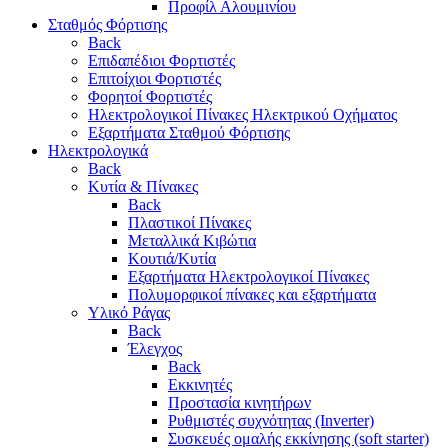
Προφίλ Αλουμινίου
Σταθμός Φόρτισης
Back
Επιδαπέδιοι Φορτιστές
Επιτoίχιοι Φορτιστές
Φορητοί Φορτιστές
Ηλεκτρολογικοί Πίνακες Ηλεκτρικού Οχήματος
Εξαρτήματα Σταθμού Φόρτισης
Ηλεκτρολογικά
Back
Κυτία & Πίνακες
Back
Πλαστικοί Πίνακες
Μεταλλικά Κιβώτια
Κουτιά/Κυτία
Εξαρτήματα Ηλεκτρολογικοί Πίνακες
Πολυμορφικοί πίνακες και εξαρτήματα
Υλικό Ράγας
Back
Έλεγχος
Back
Εκκινητές
Προστασία κινητήρων
Ρυθμιστές συχνότητας (Inverter)
Συσκευές ομαλής εκκίνησης (soft starter)