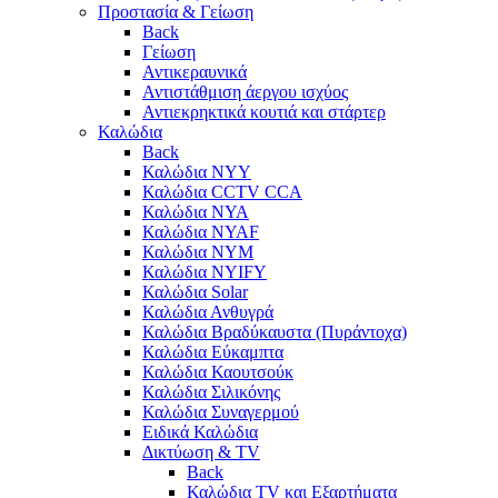
Προστασία & Γείωση
Back
Γείωση
Αντικεραυνικά
Αντιστάθμιση άεργου ισχύος
Αντιεκρηκτικά κουτιά και στάρτερ
Καλώδια
Back
Καλώδια NYY
Καλώδια CCTV CCA
Καλώδια NYA
Καλώδια NYAF
Καλώδια NYΜ
Καλώδια ΝΥΙFY
Καλώδια Solar
Καλώδια Ανθυγρά
Καλώδια Βραδύκαυστα (Πυράντοχα)
Καλώδια Εύκαμπτα
Καλώδια Καουτσούκ
Καλώδια Σιλικόνης
Καλώδια Συναγερμού
Ειδικά Καλώδια
Δικτύωση & TV
Back
Καλώδια TV και Εξαρτήματα