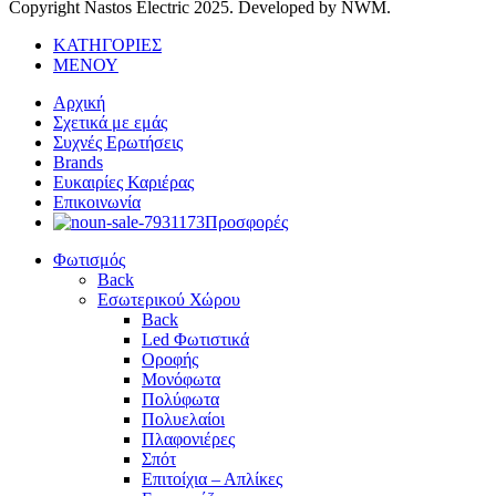
Copyright Nastos Electric
2025. Developed by NWM.
ΚΑΤΗΓΟΡΙΕΣ
ΜΕΝΟΥ
Αρχική
Σχετικά με εμάς
Συχνές Ερωτήσεις
Brands
Ευκαιρίες Καριέρας
Επικοινωνία
Προσφορές
Φωτισμός
Back
Εσωτερικού Χώρου
Back
Led Φωτιστικά
Οροφής
Μονόφωτα
Πολύφωτα
Πολυελαίοι
Πλαφονιέρες
Σπότ
Επιτοίχια – Απλίκες