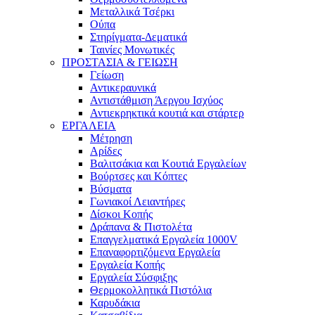
Μεταλλικά Τσέρκι
Ούπα
Στηρίγματα-Δεματικά
Ταινίες Μονωτικές
ΠΡΟΣΤΑΣΙΑ & ΓΕΙΩΣΗ
Γείωση
Αντικεραυνικά
Αντιστάθμιση Άεργου Ισχύος
Αντιεκρηκτικά κουτιά και στάρτερ
ΕΡΓΑΛΕΙΑ
Μέτρηση
Αρίδες
Βαλιτσάκια και Κουτιά Εργαλείων
Βούρτσες και Κόπτες
Βύσματα
Γωνιακοί Λειαντήρες
Δίσκοι Κοπής
Δράπανα & Πιστολέτα
Επαγγελματικά Εργαλεία 1000V
Επαναφορτιζόμενα Εργαλεία
Εργαλεία Κοπής
Εργαλεία Σύσφιξης
Θερμοκολλητικά Πιστόλια
Καρυδάκια