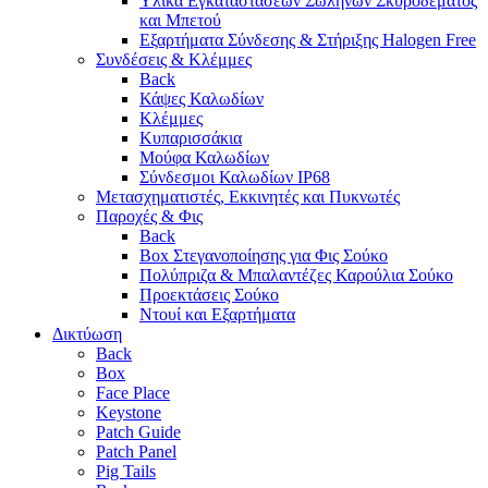
Υλικά Εγκαταστάσεων Σωλήνων Σκυροδέματος
και Μπετού
Εξαρτήματα Σύνδεσης & Στήριξης Halogen Free
Συνδέσεις & Κλέμμες
Back
Κάψες Καλωδίων
Κλέμμες
Κυπαρισσάκια
Μούφα Καλωδίων
Σύνδεσμοι Καλωδίων IP68
Μετασχηματιστές, Εκκινητές και Πυκνωτές
Παροχές & Φις
Back
Box Στεγανοποίησης για Φις Σούκο
Πολύπριζα & Μπαλαντέζες Καρούλια Σούκο
Προεκτάσεις Σούκο
Ντουί και Εξαρτήματα
Δικτύωση
Back
Box
Face Place
Keystone
Patch Guide
Patch Panel
Pig Tails