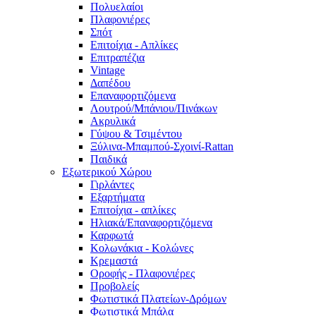
Πολυελαίοι
Πλαφονιέρες
Σπότ
Επιτοίχια - Απλίκες
Επιτραπέζια
Vintage
Δαπέδου
Επαναφορτιζόμενα
Λουτρού/Μπάνιου/Πινάκων
Ακρυλικά
Γύψου & Τσιμέντου
Ξύλινα-Μπαμπού-Σχοινί-Rattan
Παιδικά
Εξωτερικού Χώρου
Γιρλάντες
Εξαρτήματα
Επιτοίχια - απλίκες
Ηλιακά/Επαναφορτιζόμενα
Καρφωτά
Κολωνάκια - Κολώνες
Κρεμαστά
Οροφής - Πλαφονιέρες
Προβολείς
Φωτιστικά Πλατείων-Δρόμων
Φωτιστικά Μπάλα