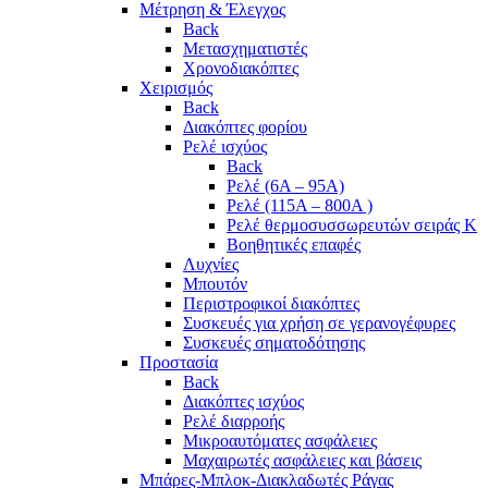
Μέτρηση & Έλεγχος
Back
Μετασχηματιστές
Χρονοδιακόπτες
Χειρισμός
Back
Διακόπτες φορίου
Ρελέ ισχύος
Back
Ρελέ (6A – 95A)
Ρελέ (115A – 800A )
Ρελέ θερμοσυσσωρευτών σειράς Κ
Βοηθητικές επαφές
Λυχνίες
Μπουτόν
Περιστροφικοί διακόπτες
Συσκευές για χρήση σε γερανογέφυρες
Συσκευές σηματοδότησης
Προστασία
Back
Διακόπτες ισχύος
Ρελέ διαρροής
Μικροαυτόματες ασφάλειες
Μαχαιρωτές ασφάλειες και βάσεις
Μπάρες-Μπλοκ-Διακλαδωτές Ράγας