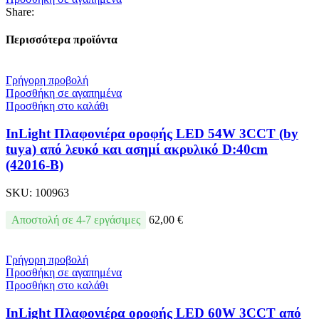
Share:
Περισσότερα προϊόντα
Γρήγορη προβολή
Προσθήκη σε αγαπημένα
Προσθήκη στο καλάθι
InLight Πλαφονιέρα οροφής LED 54W 3CCT (by
tuya) από λευκό και ασημί ακρυλικό D:40cm
(42016-B)
SKU:
100963
Αποστολή σε 4-7 εργάσιμες
62,00
€
Γρήγορη προβολή
Προσθήκη σε αγαπημένα
Προσθήκη στο καλάθι
InLight Πλαφονιέρα οροφής LED 60W 3CCT από