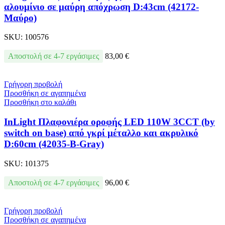
αλουμίνιο σε μαύρη απόχρωση D:43cm (42172-
Μαύρο)
SKU:
100576
Αποστολή σε 4-7 εργάσιμες
83,00
€
Γρήγορη προβολή
Προσθήκη σε αγαπημένα
Προσθήκη στο καλάθι
InLight Πλαφονιέρα οροφής LED 110W 3CCT (by
switch on base) από γκρί μέταλλο και ακρυλικό
D:60cm (42035-B-Gray)
SKU:
101375
Αποστολή σε 4-7 εργάσιμες
96,00
€
Γρήγορη προβολή
Προσθήκη σε αγαπημένα