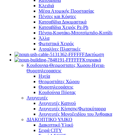
Κατσαβίδια
Κλειδιά
Μέσα Ατομικής Προστασίας
Πένσες και Κόφτες
Κατσαβίδια Δοκιμαστικά
Κατσαβίδια Χειρός Pz-Ph
Πένσα-Κοφτάκι-Μιτοτσίμπιδο-Κοπίδι
Άλλα
Φωτιστικά Χειρός
Ατσαλίνες Πλαστικές
Δικτύωση
Κτηριακά
Κουδουνια-Θερμοστατες Χωρου-Ηχεια-
Θυροτηλεορασεις
Ηχεία
Θερμοστάτες Χώρου
Θυροτηλεοράσεις
Κουδούνια Πόρτας
Ανιχνευτές
Ανιχνευτές Καπνού
Ανιχνευτές Κίνησης/Φωτοκύταρρα
Ανιχνευτές Μονοξειδίου του Άνθρακα
ΔΙΑΚΟΠΤΙΚΟ ΥΛΙΚΟ
Διακοπτικό Υλικό
Σειρά CITY