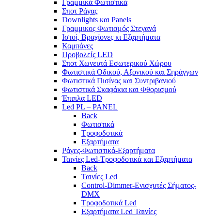
Γραμμικά Φωτιστικά
Σποτ Ράγας
Downlights και Panels
Γραμμικος Φωτισμός Στεγανά
Ιστοί, Βραχίονες κι Εξαρτήματα
Καμπάνες
Προβολείς LED
Σποτ Χωνευτά Εσωτερικού Χώρου
Φωτιστικά Οδικού, Αξονικού και Σηράγγων
Φωτιστικά Πισίνας και Συντριβανιού
Φωτιστικά Σκαφάκια και Φθορισμού
Έπιπλα LED
Led PL – PANEL
Back
Φωτιστικά
Τροφοδοτικά
Εξαρτήματα
Ράγες-Φωτιστικά-Εξαρτήματα
Ταινίες Led-Τροφοδοτικά και Εξαρτήματα
Back
Ταινίες Led
Control-Dimmer-Ενισχυτές Σήματος-
DMX
Τροφοδοτικά Led
Εξαρτήματα Led Ταινίες