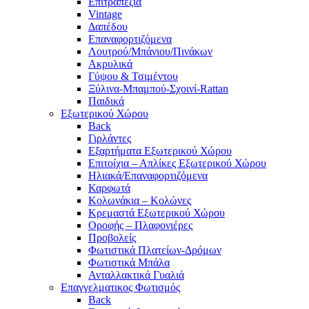
Επιτραπέζια
Vintage
Δαπέδου
Επαναφορτιζόμενα
Λουτρού/Μπάνιου/Πινάκων
Ακρυλικά
Γύψου & Τσιμέντου
Ξύλινα-Μπαμπού-Σχοινί-Rattan
Παιδικά
Εξωτερικού Χώρου
Back
Γιρλάντες
Εξαρτήματα Εξωτερικού Χώρου
Επιτοίχια – Απλίκες Εξωτερικού Χώρου
Ηλιακά/Επαναφορτιζόμενα
Καρφωτά
Κολωνάκια – Κολώνες
Κρεμαστά Εξωτερικού Χώρου
Οροφής – Πλαφονιέρες
Προβολείς
Φωτιστικά Πλατείων-Δρόμων
Φωτιστικά Μπάλα
Ανταλλακτικά Γυαλιά
Επαγγελματικος Φωτισμός
Back