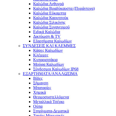
Καλώδια Ανθυγρά
Καλώδια Βραδύκαυστα (Πυράντοχα)
Καλώδια Εύκαμπτα
Καλώδια Καουτσούκ
Καλώδια Σιλικόνης
Καλώδια Συναγερμού
Ειδικά Καλώδια
Δικτύωση & TV
Εξαρτήματα Καλωδίων
ΣΥΝΔΕΣΕΙΣ ΚΑΙ ΚΛΕΜΜΕΣ
Κάψες Καλωδίων
Κλέμμες
Κυπαρισσάκια
Μούφα Καλωδίων
Σύνδεσμοι Καλωδίων IP68
ΕΞΑΡΤΗΜΑΤΑ/ΑΝΑΛΩΣΙΜΑ
Βίδες
Σήμανση
Μπαταρίες
Χημικά
Θερμοσυστελλόμενα
Μεταλλικά Τσέρκι
Ούπα
Στηρίγματα-Δεματικά
Ταινίες Μονωτικές