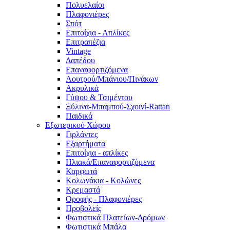
Πολυελαίοι
Πλαφονιέρες
Σπότ
Επιτοίχια - Απλίκες
Επιτραπέζια
Vintage
Δαπέδου
Επαναφορτιζόμενα
Λουτρού/Μπάνιου/Πινάκων
Ακρυλικά
Γύψου & Τσιμέντου
Ξύλινα-Μπαμπού-Σχοινί-Rattan
Παιδικά
Εξωτερικού Χώρου
Γιρλάντες
Εξαρτήματα
Επιτοίχια - απλίκες
Ηλιακά/Επαναφορτιζόμενα
Καρφωτά
Κολωνάκια - Κολώνες
Κρεμαστά
Οροφής - Πλαφονιέρες
Προβολείς
Φωτιστικά Πλατείων-Δρόμων
Φωτιστικά Μπάλα