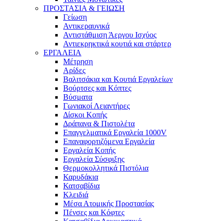
ΠΡΟΣΤΑΣΙΑ & ΓΕΙΩΣΗ
Γείωση
Αντικεραυνικά
Αντιστάθμιση Άεργου Ισχύος
Αντιεκρηκτικά κουτιά και στάρτερ
ΕΡΓΑΛΕΙΑ
Μέτρηση
Αρίδες
Βαλιτσάκια και Κουτιά Εργαλείων
Βούρτσες και Κόπτες
Βύσματα
Γωνιακοί Λειαντήρες
Δίσκοι Κοπής
Δράπανα & Πιστολέτα
Επαγγελματικά Εργαλεία 1000V
Επαναφορτιζόμενα Εργαλεία
Εργαλεία Κοπής
Εργαλεία Σύσφιξης
Θερμοκολλητικά Πιστόλια
Καρυδάκια
Κατσαβίδια
Κλειδιά
Μέσα Ατομικής Προστασίας
Πένσες και Κόφτες