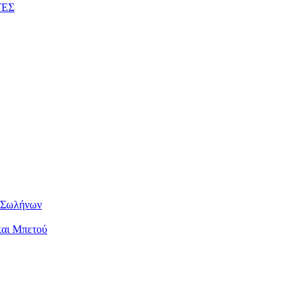
ΤΕΣ
ν Σωλήνων
και Μπετού