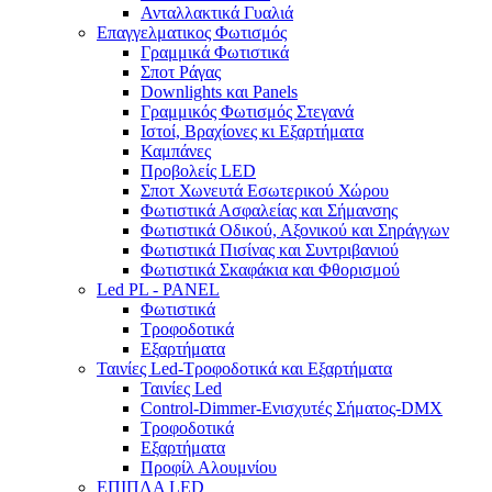
Ανταλλακτικά Γυαλιά
Επαγγελματικος Φωτισμός
Γραμμικά Φωτιστικά
Σποτ Ράγας
Downlights και Panels
Γραμμικός Φωτισμός Στεγανά
Ιστοί, Βραχίονες κι Εξαρτήματα
Καμπάνες
Προβολείς LED
Σποτ Χωνευτά Εσωτερικού Χώρου
Φωτιστικά Ασφαλείας και Σήμανσης
Φωτιστικά Οδικού, Αξονικού και Σηράγγων
Φωτιστικά Πισίνας και Συντριβανιού
Φωτιστικά Σκαφάκια και Φθορισμού
Led PL - PANEL
Φωτιστικά
Τροφοδοτικά
Εξαρτήματα
Ταινίες Led-Τροφοδοτικά και Εξαρτήματα
Ταινίες Led
Control-Dimmer-Ενισχυτές Σήματος-DMX
Τροφοδοτικά
Εξαρτήματα
Προφίλ Αλουμνίου
ΕΠΙΠΛΑ LED