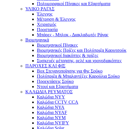
Πολυμορφικοί Πίνακες και Εξαρτήματα
ΥΛΙΚΟ ΡΑΓΑΣ
Έλεγχος
Μέτρηση & Έλεγχος
Χειρισμός
Προστασία
Μπάρες - Μπλοκ - Διακλαδωτές Ράγας
Βιομηχανικά
Βιομηχανικοί Πίνακες
Βιομηχανικές Πρίζες και Πολύπριζα Καουτσούκ
Βιομηχανικοί διακόπτες & πρίζες
Συσκευές μέτρησης, ρελέ και χρονοδιακόπτες
ΠΑΡΟΧΕΣ ΚΑΙ ΦΙΣ
Box Στεγανοποίησης για Φις Σούκο
Πολύπριζα & Μπαλαντέζες Καρούλια Σούκο
Προεκτάσεις Σούκο
Ντουί και Εξαρτήματα
ΚΑΛΩΔΙΑ ΡΕΥΜΑΤΟΣ
Καλώδια NYY
Καλώδια CCTV CCA
Καλώδια NYA
Καλώδια NYAF
Καλώδια NYM
Καλώδια NYIFY
Καλώδια Solar