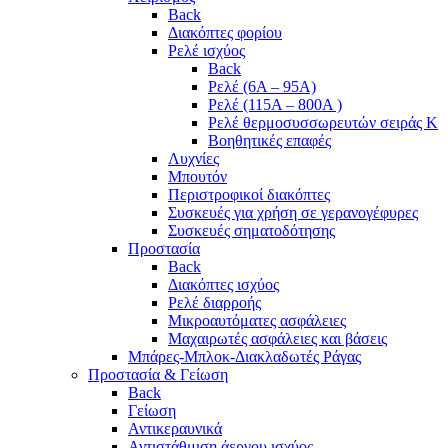
Back
Διακόπτες φορίου
Ρελέ ισχύος
Back
Ρελέ (6A – 95A)
Ρελέ (115A – 800A )
Ρελέ θερμοσυσσωρευτών σειράς Κ
Βοηθητικές επαφές
Λυχνίες
Μπουτόν
Περιστροφικοί διακόπτες
Συσκευές για χρήση σε γερανογέφυρες
Συσκευές σηματοδότησης
Προστασία
Back
Διακόπτες ισχύος
Ρελέ διαρροής
Μικροαυτόματες ασφάλειες
Μαχαιρωτές ασφάλειες και βάσεις
Μπάρες-Μπλοκ-Διακλαδωτές Ράγας
Προστασία & Γείωση
Back
Γείωση
Αντικεραυνικά
Αντιστάθμιση άεργου ισχύος