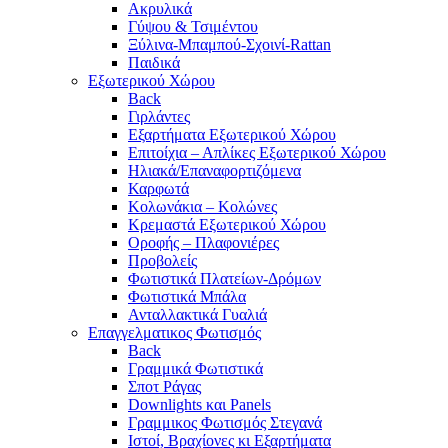
Ακρυλικά
Γύψου & Τσιμέντου
Ξύλινα-Μπαμπού-Σχοινί-Rattan
Παιδικά
Εξωτερικού Χώρου
Back
Γιρλάντες
Εξαρτήματα Εξωτερικού Χώρου
Επιτοίχια – Απλίκες Εξωτερικού Χώρου
Ηλιακά/Επαναφορτιζόμενα
Καρφωτά
Κολωνάκια – Κολώνες
Κρεμαστά Εξωτερικού Χώρου
Οροφής – Πλαφονιέρες
Προβολείς
Φωτιστικά Πλατείων-Δρόμων
Φωτιστικά Μπάλα
Ανταλλακτικά Γυαλιά
Επαγγελματικος Φωτισμός
Back
Γραμμικά Φωτιστικά
Σποτ Ράγας
Downlights και Panels
Γραμμικος Φωτισμός Στεγανά
Ιστοί, Βραχίονες κι Εξαρτήματα