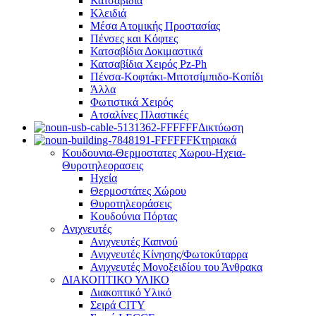
Κατσαβίδια
Κλειδιά
Μέσα Ατομικής Προστασίας
Πένσες και Κόφτες
Κατσαβίδια Δοκιμαστικά
Κατσαβίδια Χειρός Pz-Ph
Πένσα-Κοφτάκι-Μιτοτσίμπιδο-Κοπίδι
Άλλα
Φωτιστικά Χειρός
Ατσαλίνες Πλαστικές
Δικτύωση
Κτηριακά
Κουδουνια-Θερμοστατες Χωρου-Ηχεια-
Θυροτηλεορασεις
Ηχεία
Θερμοστάτες Χώρου
Θυροτηλεοράσεις
Κουδούνια Πόρτας
Ανιχνευτές
Ανιχνευτές Καπνού
Ανιχνευτές Κίνησης/Φωτοκύταρρα
Ανιχνευτές Μονοξειδίου του Άνθρακα
ΔΙΑΚΟΠΤΙΚΟ ΥΛΙΚΟ
Διακοπτικό Υλικό
Σειρά CITY