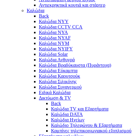
Αντιεκρηκτικά κουτιά και στάρτερ
Καλώδια
Back
Καλώδια NYY
Καλώδια CCTV CCA
Καλώδια NYA
Καλώδια NYAF
Καλώδια NYΜ
Καλώδια ΝΥΙFY
Καλώδια Solar
Καλώδια Ανθυγρά
Καλώδια Βραδύκαυστα (Πυράντοχα)
Καλώδια Εύκαμπτα
Καλώδια Καουτσούκ
Καλώδια Σιλικόνης
Καλώδια Συναγερμού
Ειδικά Καλώδια
Δικτύωση & TV
Back
Καλώδια TV και Εξαρτήματα
Καλώδια DATA
Καλώδια Ηχείων
Καλώδιο Τηλεφώνου & Εξαρτήματα
Καμπίνες τηλεπικοινωνιακού εξοπλισμού