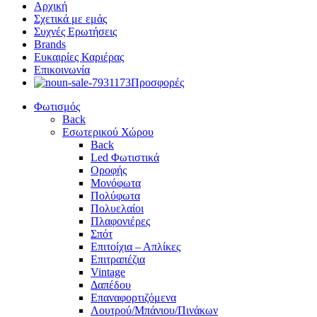
Αρχική
Σχετικά με εμάς
Συχνές Ερωτήσεις
Brands
Ευκαιρίες Καριέρας
Επικοινωνία
Προσφορές
Φωτισμός
Back
Εσωτερικού Χώρου
Back
Led Φωτιστικά
Οροφής
Μονόφωτα
Πολύφωτα
Πολυελαίοι
Πλαφονιέρες
Σπότ
Επιτοίχια – Απλίκες
Επιτραπέζια
Vintage
Δαπέδου
Επαναφορτιζόμενα
Λουτρού/Μπάνιου/Πινάκων