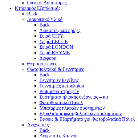
Οπτικοί Αντάπτορες
Κτηριακός Εξοπλισμός
Back
Διακοπτικό Υλικό
Back
Διακόπτες και πρίζες
Σειρά CITY
Σειρά LECCE
Σειρά LONDON
Σειρά RHYME
Διάφορα
Θερμοσίφωνες
Φωτοβολταϊκά & Γεννήτριες
Back
Γεννήτριες βενζίνης
Γεννήτριες πετρελαίου
Ρυθμιστές στροφών
Συστήματα ηλιακής ενέργειας – κιτ
Φωτοβολταϊκά Πάνελ
Μπαταρίες ηλιακών συστημάτων
Εξοπλισμός φωτοβολταϊκών συστημάτων
Βάσεις & Εξαρτήματα για Φωτοβολταϊκά Πάνελ
Ανιχνευτές
Back
Ανιχνευτές Καπνού