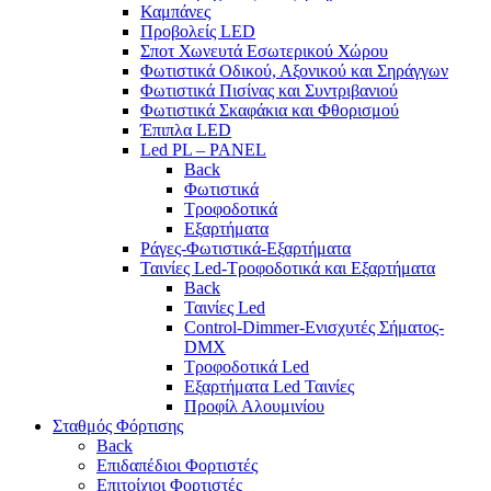
Καμπάνες
Προβολείς LED
Σποτ Χωνευτά Εσωτερικού Χώρου
Φωτιστικά Οδικού, Αξονικού και Σηράγγων
Φωτιστικά Πισίνας και Συντριβανιού
Φωτιστικά Σκαφάκια και Φθορισμού
Έπιπλα LED
Led PL – PANEL
Back
Φωτιστικά
Τροφοδοτικά
Εξαρτήματα
Ράγες-Φωτιστικά-Εξαρτήματα
Ταινίες Led-Τροφοδοτικά και Εξαρτήματα
Back
Ταινίες Led
Control-Dimmer-Ενισχυτές Σήματος-
DMX
Τροφοδοτικά Led
Εξαρτήματα Led Ταινίες
Προφίλ Αλουμινίου
Σταθμός Φόρτισης
Back
Επιδαπέδιοι Φορτιστές
Επιτoίχιοι Φορτιστές