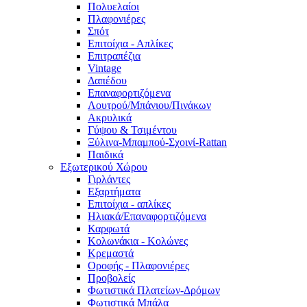
Πολυελαίοι
Πλαφονιέρες
Σπότ
Επιτοίχια - Απλίκες
Επιτραπέζια
Vintage
Δαπέδου
Επαναφορτιζόμενα
Λουτρού/Μπάνιου/Πινάκων
Ακρυλικά
Γύψου & Τσιμέντου
Ξύλινα-Μπαμπού-Σχοινί-Rattan
Παιδικά
Εξωτερικού Χώρου
Γιρλάντες
Εξαρτήματα
Επιτοίχια - απλίκες
Ηλιακά/Επαναφορτιζόμενα
Καρφωτά
Κολωνάκια - Κολώνες
Κρεμαστά
Οροφής - Πλαφονιέρες
Προβολείς
Φωτιστικά Πλατείων-Δρόμων
Φωτιστικά Μπάλα