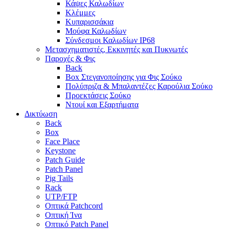
Κάψες Καλωδίων
Κλέμμες
Κυπαρισσάκια
Μούφα Καλωδίων
Σύνδεσμοι Καλωδίων IP68
Μετασχηματιστές, Εκκινητές και Πυκνωτές
Παροχές & Φις
Back
Box Στεγανοποίησης για Φις Σούκο
Πολύπριζα & Μπαλαντέζες Καρούλια Σούκο
Προεκτάσεις Σούκο
Ντουί και Εξαρτήματα
Δικτύωση
Back
Box
Face Place
Keystone
Patch Guide
Patch Panel
Pig Tails
Rack
UTP/FTP
Οπτικά Patchcord
Οπτική Ίνα
Οπτικό Patch Panel