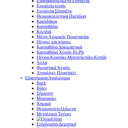
Επαναφορτιζόμενα Εργαλεία
Εργαλεία κοπής
Εργαλεία Σύσφιξης
Θερμοκολλητικά Πιστόλια
Καρυδάκια
Κατσαβίδια
Κλειδιά
Μέσα Ατομικής Προστασίας
Πένσες και κόφτες
Κατσαβίδια Δοκιμαστικά
Κατσαβίδια Χειρός Pz-Ph
Πένσα-Κοφτάκι-Μιτοτσίμπιδο-Κοπίδι
Άλλα
Φωτιστικά Χειρός
Ατσαλίνες Πλαστικές
Εξαρτήματα/Αναλώσιμα
Back
Βίδες
Σήμανση
Μπαταρίες
Χημικά
Θερμοσυστελλόμενα
Μεταλλικά Τσέρκι
Ούπα
Στηρίγματα-Δεματικά