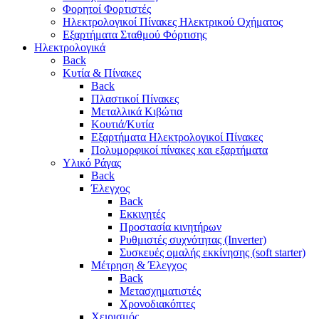
Φορητοί Φορτιστές
Ηλεκτρολογικοί Πίνακες Ηλεκτρικού Οχήματος
Εξαρτήματα Σταθμού Φόρτισης
Ηλεκτρολογικά
Back
Κυτία & Πίνακες
Back
Πλαστικοί Πίνακες
Μεταλλικά Κιβώτια
Κουτιά/Κυτία
Εξαρτήματα Ηλεκτρολογικοί Πίνακες
Πολυμορφικοί πίνακες και εξαρτήματα
Υλικό Ράγας
Back
Έλεγχος
Back
Εκκινητές
Προστασία κινητήρων
Ρυθμιστές συχνότητας (Inverter)
Συσκευές ομαλής εκκίνησης (soft starter)
Μέτρηση & Έλεγχος
Back
Μετασχηματιστές
Χρονοδιακόπτες
Χειρισμός