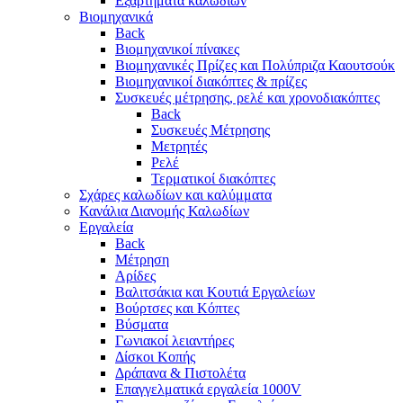
Eξαρτήματα καλωδίων
Βιομηχανικά
Back
Βιομηχανικοί πίνακες
Βιομηχανικές Πρίζες και Πολύπριζα Καουτσούκ
Βιομηχανικοί διακόπτες & πρίζες
Συσκευές μέτρησης, ρελέ και χρονοδιακόπτες
Back
Συσκευές Μέτρησης
Μετρητές
Ρελέ
Τερματικοί διακόπτες
Σχάρες καλωδίων και καλύμματα
Κανάλια Διανομής Καλωδίων
Εργαλεία
Back
Μέτρηση
Αρίδες
Βαλιτσάκια και Κουτιά Εργαλείων
Βούρτσες και Κόπτες
Βύσματα
Γωνιακοί λειαντήρες
Δίσκοι Κοπής
Δράπανα & Πιστολέτα
Επαγγελματικά εργαλεία 1000V