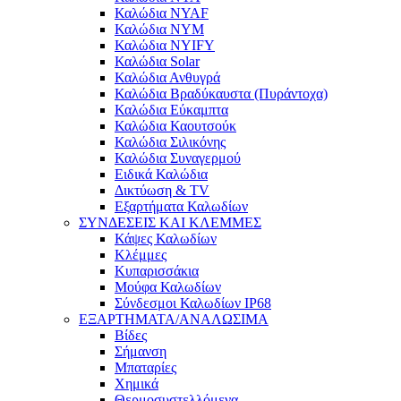
Καλώδια NYAF
Καλώδια NYM
Καλώδια NYIFY
Καλώδια Solar
Καλώδια Ανθυγρά
Καλώδια Βραδύκαυστα (Πυράντοχα)
Καλώδια Εύκαμπτα
Καλώδια Καουτσούκ
Καλώδια Σιλικόνης
Καλώδια Συναγερμού
Ειδικά Καλώδια
Δικτύωση & TV
Εξαρτήματα Καλωδίων
ΣΥΝΔΕΣΕΙΣ ΚΑΙ ΚΛΕΜΜΕΣ
Κάψες Καλωδίων
Κλέμμες
Κυπαρισσάκια
Μούφα Καλωδίων
Σύνδεσμοι Καλωδίων IP68
ΕΞΑΡΤΗΜΑΤΑ/ΑΝΑΛΩΣΙΜΑ
Βίδες
Σήμανση
Μπαταρίες
Χημικά
Θερμοσυστελλόμενα