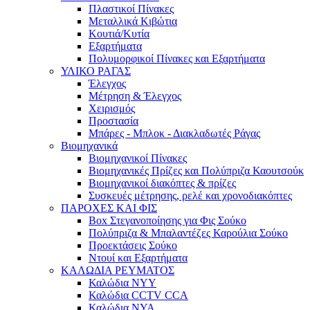
Πλαστικοί Πίνακες
Μεταλλικά Κιβώτια
Κουτιά/Κυτία
Εξαρτήματα
Πολυμορφικοί Πίνακες και Εξαρτήματα
ΥΛΙΚΟ ΡΑΓΑΣ
Έλεγχος
Μέτρηση & Έλεγχος
Χειρισμός
Προστασία
Μπάρες - Μπλοκ - Διακλαδωτές Ράγας
Βιομηχανικά
Βιομηχανικοί Πίνακες
Βιομηχανικές Πρίζες και Πολύπριζα Καουτσούκ
Βιομηχανικοί διακόπτες & πρίζες
Συσκευές μέτρησης, ρελέ και χρονοδιακόπτες
ΠΑΡΟΧΕΣ ΚΑΙ ΦΙΣ
Box Στεγανοποίησης για Φις Σούκο
Πολύπριζα & Μπαλαντέζες Καρούλια Σούκο
Προεκτάσεις Σούκο
Ντουί και Εξαρτήματα
ΚΑΛΩΔΙΑ ΡΕΥΜΑΤΟΣ
Καλώδια NYY
Καλώδια CCTV CCA
Καλώδια NYA