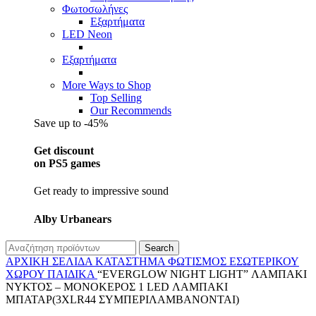
Φωτοσωλήνες
Εξαρτήματα
LED Neon
Εξαρτήματα
More Ways to Shop
Top Selling
Our Recommends
Save up to -45%
Get discount
on PS5 games
Get ready to impressive sound
Alby Urbanears
Search
ΑΡΧΙΚΉ ΣΕΛΊΔΑ
ΚΑΤΆΣΤΗΜΑ
ΦΩΤΙΣΜΌΣ
ΕΣΩΤΕΡΙΚΟΎ
ΧΏΡΟΥ
ΠΑΙΔΙΚΆ
“EVERGLOW NIGHT LIGHT” ΛΑΜΠΑΚΙ
ΝΥΚΤΟΣ – ΜΟΝΟΚΕΡΟΣ 1 LED ΛΑΜΠΑΚΙ
ΜΠΑΤΑΡ(3XLR44 ΣΥΜΠΕΡΙΛΑΜΒΑΝΟΝΤΑΙ)