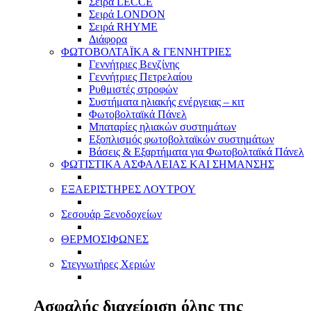
Σειρά LECCE
Σειρά LONDON
Σειρά RHYME
Διάφορα
ΦΩΤΟΒΟΛΤΑΪΚΑ & ΓΕΝΝΗΤΡΙΕΣ
Γεννήτριες Βενζίνης
Γεννήτριες Πετρελαίου
Ρυθμιστές στροφών
Συστήματα ηλιακής ενέργειας – κιτ
Φωτοβολταϊκά Πάνελ
Μπαταρίες ηλιακών συστημάτων
Εξοπλισμός φωτοβολταϊκών συστημάτων
Βάσεις & Εξαρτήματα για Φωτοβολταϊκά Πάνελ
ΦΩΤΙΣΤΙΚΑ ΑΣΦΑΛΕΙΑΣ ΚΑΙ ΣΗΜΑΝΣΗΣ
ΕΞΑΕΡΙΣΤΗΡΕΣ ΛΟΥΤΡΟΥ
Σεσουάρ Ξενοδοχείων
ΘΕΡΜΟΣΙΦΩΝΕΣ
Στεγνωτήρες Χεριών
Ασφαλής διαχείριση όλης της