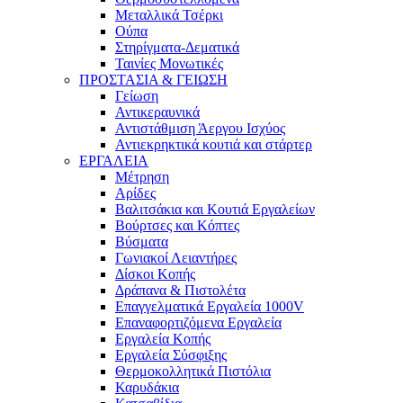
Μεταλλικά Τσέρκι
Ούπα
Στηρίγματα-Δεματικά
Ταινίες Μονωτικές
ΠΡΟΣΤΑΣΙΑ & ΓΕΙΩΣΗ
Γείωση
Αντικεραυνικά
Αντιστάθμιση Άεργου Ισχύος
Αντιεκρηκτικά κουτιά και στάρτερ
ΕΡΓΑΛΕΙΑ
Μέτρηση
Αρίδες
Βαλιτσάκια και Κουτιά Εργαλείων
Βούρτσες και Κόπτες
Βύσματα
Γωνιακοί Λειαντήρες
Δίσκοι Κοπής
Δράπανα & Πιστολέτα
Επαγγελματικά Εργαλεία 1000V
Επαναφορτιζόμενα Εργαλεία
Εργαλεία Κοπής
Εργαλεία Σύσφιξης
Θερμοκολλητικά Πιστόλια
Καρυδάκια