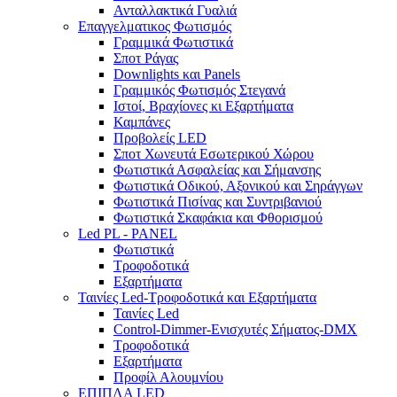
Ανταλλακτικά Γυαλιά
Επαγγελματικος Φωτισμός
Γραμμικά Φωτιστικά
Σποτ Ράγας
Downlights και Panels
Γραμμικός Φωτισμός Στεγανά
Ιστοί, Βραχίονες κι Εξαρτήματα
Καμπάνες
Προβολείς LED
Σποτ Χωνευτά Εσωτερικού Χώρου
Φωτιστικά Ασφαλείας και Σήμανσης
Φωτιστικά Οδικού, Αξονικού και Σηράγγων
Φωτιστικά Πισίνας και Συντριβανιού
Φωτιστικά Σκαφάκια και Φθορισμού
Led PL - PANEL
Φωτιστικά
Τροφοδοτικά
Εξαρτήματα
Ταινίες Led-Τροφοδοτικά και Εξαρτήματα
Ταινίες Led
Control-Dimmer-Ενισχυτές Σήματος-DMX
Τροφοδοτικά
Εξαρτήματα
Προφίλ Αλουμνίου
ΕΠΙΠΛΑ LED