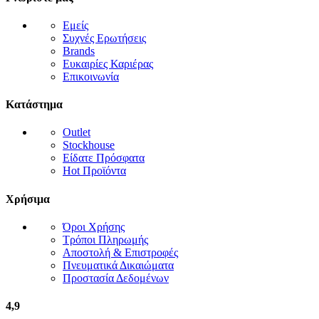
Εμείς
Συχνές Ερωτήσεις
Brands
Ευκαιρίες Καριέρας
Επικοινωνία
Κατάστημα
Outlet
Stockhouse
Είδατε Πρόσφατα
Hot Προϊόντα
Χρήσιμα
Όροι Χρήσης
Τρόποι Πληρωμής
Αποστολή & Επιστροφές
Πνευματικά Δικαιώματα
Προστασία Δεδομένων
4,9