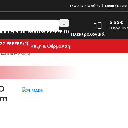
+30 210 710 56 29
Login / Regist
0,00
€
0
προϊόν
Ηλεκτρολογικά
Ψύξη & Θέρμανση
 D400X1585MM
Ο
mm