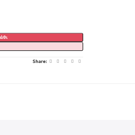
άθι
Share: