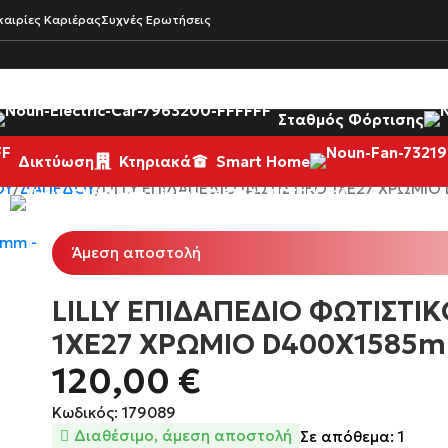
καιρίες Καριέρας
Συχνές Ερωτήσεις
Σταθμός Φόρτισης
Δικτύωση
Κτηριακά
Smart Home
ΟΥ
ΔΑΠΈΔΟΥ
LILLY ΕΠΙΔΑΠΕΔΙΟ ΦΩΤΙΣΤΙΚΟ 1XE27 ΧΡΩΜΙΟ
Εποχιακά
Άμεση αποστολή
LILLY ΕΠΙΔΑΠΕΔΙΟ ΦΩΤΙΣΤΙΚ
1XE27 ΧΡΩΜΙΟ D400X1585
120,00
€
Κωδικός: 179089
Διαθέσιμο, άμεση αποστολή
Σε απόθεμα: 1