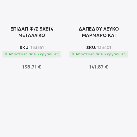
ΕΠΙΔΑΠ Φ/Σ 5ΧΕ14
ΔΑΠΕΔΟΥ ΛΕΥΚΟ
ΜΕΤΑΛΛΙΚΟ
ΜΑΡΜΑΡΟ ΚΑΙ
ΟΡΕΙΧΑΛΚΟ+ΜΑΡΜΑΡΟ
ΥΦΑΣΜΑΤΙΝΟ ΚΑΠΕΛΟ
SKU:
133351
SKU:
133401
153Χ115ΧΗ198CM
1ΧΕ27 LENNON
Αποστολή σε 1-3 εργάσιμες
Αποστολή σε 1-3 εργάσιμες
MARKELLA
138,71
€
141,87
€