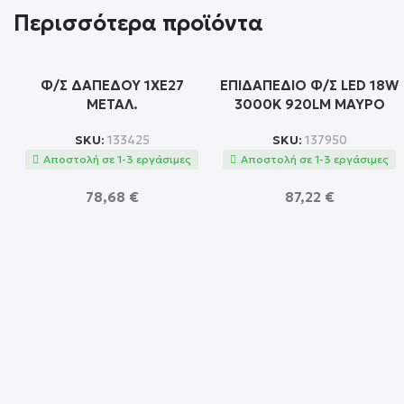
Περισσότερα προϊόντα
Φ/Σ ΔΑΠΕΔΟΥ 1ΧΕ27
ΕΠΙΔΑΠΕΔΙΟ Φ/Σ LED 18W
ΜΕΤΑΛ.
3000K 920LM ΜΑΥΡΟ
ΧΡΥΣΟΧΑΛΚΙΝΟ+ΜΑΥΡΟ
ΑΛΟΥΜΙΝΙΟ DIMMER
SKU:
133425
SKU:
137950
ΑΜΠΑΖ. Φ40Χ157CM
ΑΦΗΣ D18ΧD1,8ΧΗ146CM
Αποστολή σε 1-3 εργάσιμες
Αποστολή σε 1-3 εργάσιμες
BASILICO
AVENUE
78,68
€
87,22
€