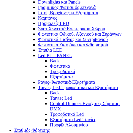
Downlights και Panels
Γραμμικος Φωτισμός Στεγανά
Ιστοί, Βραχίονες κι Εξαρτήματα
Καμπάνες
Προβολείς LED
Σποτ Χωνευτά Εσωτερικού Χώρου
Φωτιστικά Οδικού, Αξονικού και Σηράγγων
Φωτιστικά Πισίνας και Συντριβανιού
Φωτιστικά Σκαφάκια και Φθορισμού
Έπιπλα LED
Led PL – PANEL
Back
Φωτιστικά
Τροφοδοτικά
Εξαρτήματα
Ράγες-Φωτιστικά-Εξαρτήματα
Ταινίες Led-Τροφοδοτικά και Εξαρτήματα
Back
Ταινίες Led
Control-Dimmer-Ενισχυτές Σήματος-
DMX
Τροφοδοτικά Led
Εξαρτήματα Led Ταινίες
Προφίλ Αλουμινίου
Σταθμός Φόρτισης