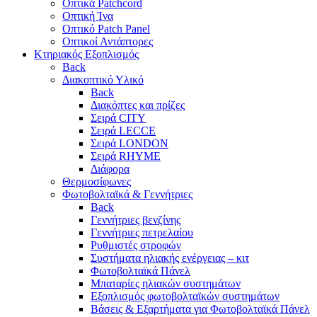
Οπτικά Patchcord
Οπτική Ίνα
Οπτικό Patch Panel
Οπτικοί Αντάπτορες
Κτηριακός Εξοπλισμός
Back
Διακοπτικό Υλικό
Back
Διακόπτες και πρίζες
Σειρά CITY
Σειρά LECCE
Σειρά LONDON
Σειρά RHYME
Διάφορα
Θερμοσίφωνες
Φωτοβολταϊκά & Γεννήτριες
Back
Γεννήτριες βενζίνης
Γεννήτριες πετρελαίου
Ρυθμιστές στροφών
Συστήματα ηλιακής ενέργειας – κιτ
Φωτοβολταϊκά Πάνελ
Μπαταρίες ηλιακών συστημάτων
Εξοπλισμός φωτοβολταϊκών συστημάτων
Βάσεις & Εξαρτήματα για Φωτοβολταϊκά Πάνελ