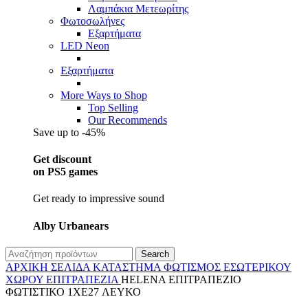
Λαμπάκια Μετεωρίτης
Φωτοσωλήνες
Εξαρτήματα
LED Neon
Εξαρτήματα
More Ways to Shop
Top Selling
Our Recommends
Save up to -45%
Get discount
on PS5 games
Get ready to impressive sound
Alby Urbanears
Search
ΑΡΧΙΚΉ ΣΕΛΊΔΑ
ΚΑΤΆΣΤΗΜΑ
ΦΩΤΙΣΜΌΣ
ΕΣΩΤΕΡΙΚΟΎ
ΧΏΡΟΥ
ΕΠΙΤΡΑΠΈΖΙΑ
HELENA ΕΠΙΤΡΑΠΕΖΙΟ
ΦΩΤΙΣΤΙΚΟ 1XE27 ΛΕΥΚΟ