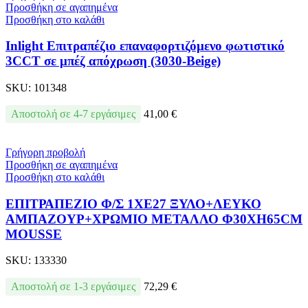
Προσθήκη σε αγαπημένα
Προσθήκη στο καλάθι
Inlight Επιτραπέζιο επαναφορτιζόμενο φωτιστικό
3CCT σε μπέζ απόχρωση (3030-Beige)
SKU:
101348
Αποστολή σε 4-7 εργάσιμες
41,00
€
Γρήγορη προβολή
Προσθήκη σε αγαπημένα
Προσθήκη στο καλάθι
ΕΠΙΤΡΑΠΕΖΙΟ Φ/Σ 1ΧΕ27 ΞΥΛΟ+ΛΕΥΚΟ
ΑΜΠΑΖΟΥΡ+ΧΡΩΜΙΟ ΜΕΤΑΛΛΟ Φ30XH65CM
MOUSSE
SKU:
133330
Αποστολή σε 1-3 εργάσιμες
72,29
€