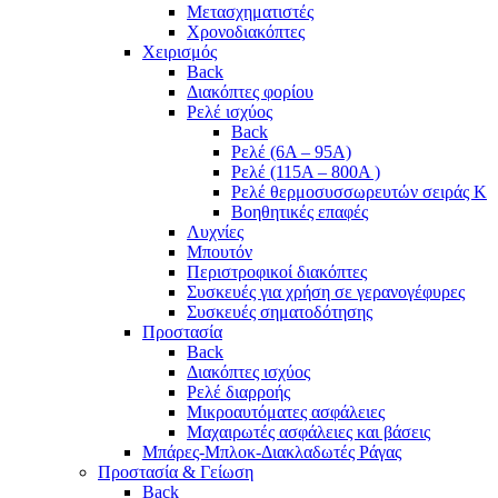
Μετασχηματιστές
Χρονοδιακόπτες
Χειρισμός
Back
Διακόπτες φορίου
Ρελέ ισχύος
Back
Ρελέ (6A – 95A)
Ρελέ (115A – 800A )
Ρελέ θερμοσυσσωρευτών σειράς Κ
Βοηθητικές επαφές
Λυχνίες
Μπουτόν
Περιστροφικοί διακόπτες
Συσκευές για χρήση σε γερανογέφυρες
Συσκευές σηματοδότησης
Προστασία
Back
Διακόπτες ισχύος
Ρελέ διαρροής
Μικροαυτόματες ασφάλειες
Μαχαιρωτές ασφάλειες και βάσεις
Μπάρες-Μπλοκ-Διακλαδωτές Ράγας
Προστασία & Γείωση
Back