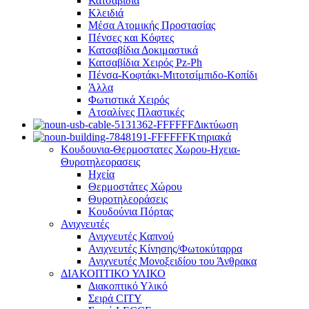
Κατσαβίδια
Κλειδιά
Μέσα Ατομικής Προστασίας
Πένσες και Κόφτες
Κατσαβίδια Δοκιμαστικά
Κατσαβίδια Χειρός Pz-Ph
Πένσα-Κοφτάκι-Μιτοτσίμπιδο-Κοπίδι
Άλλα
Φωτιστικά Χειρός
Ατσαλίνες Πλαστικές
Δικτύωση
Κτηριακά
Κουδουνια-Θερμοστατες Χωρου-Ηχεια-
Θυροτηλεορασεις
Ηχεία
Θερμοστάτες Χώρου
Θυροτηλεοράσεις
Κουδούνια Πόρτας
Ανιχνευτές
Ανιχνευτές Καπνού
Ανιχνευτές Κίνησης/Φωτοκύταρρα
Ανιχνευτές Μονοξειδίου του Άνθρακα
ΔΙΑΚΟΠΤΙΚΟ ΥΛΙΚΟ
Διακοπτικό Υλικό
Σειρά CITY