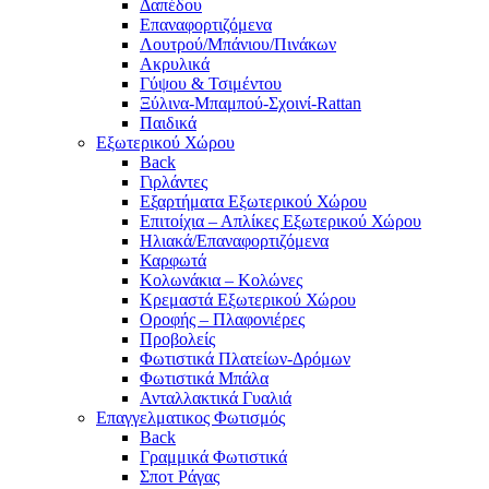
Δαπέδου
Επαναφορτιζόμενα
Λουτρού/Μπάνιου/Πινάκων
Ακρυλικά
Γύψου & Τσιμέντου
Ξύλινα-Μπαμπού-Σχοινί-Rattan
Παιδικά
Εξωτερικού Χώρου
Back
Γιρλάντες
Εξαρτήματα Εξωτερικού Χώρου
Επιτοίχια – Απλίκες Εξωτερικού Χώρου
Ηλιακά/Επαναφορτιζόμενα
Καρφωτά
Κολωνάκια – Κολώνες
Κρεμαστά Εξωτερικού Χώρου
Οροφής – Πλαφονιέρες
Προβολείς
Φωτιστικά Πλατείων-Δρόμων
Φωτιστικά Μπάλα
Ανταλλακτικά Γυαλιά
Επαγγελματικος Φωτισμός
Back
Γραμμικά Φωτιστικά
Σποτ Ράγας