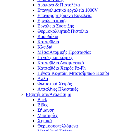
Δράπανα & Πιστολέτα
Επαγγελματικά εργαλεία 1000V
Επαναφορτιζόμενα Εργαλεία
Εργαλεία κοπής
Εργαλεία Σύσφιξης
Θερμοκολλητικά Πιστόλια
Καρυδάκια
Κατσαβίδια
Κλειδιά
Μέσα Ατομικής Προστασίας
Πένσες και κόφτες
Κατσαβίδια Δοκιμαστικά
Κατσαβίδια Χειρός Pz-Ph
Πένσα-Κοφτάκι-Μιτοτσίμπιδο-Κοπίδι
Άλλα
Φωτιστικά Χειρός
Ατσαλίνες Πλαστικές
Εξαρτήματα/Αναλώσιμα
Back
Βίδες
Σήμανση
Μπαταρίες
Χημικά
Θερμοσυστελλόμενα