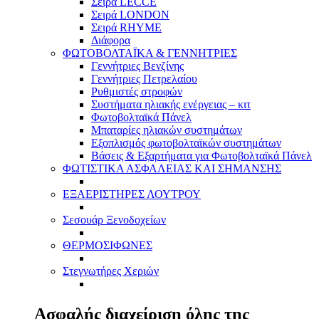
Σειρά LECCE
Σειρά LONDON
Σειρά RHYME
Διάφορα
ΦΩΤΟΒΟΛΤΑΪΚΑ & ΓΕΝΝΗΤΡΙΕΣ
Γεννήτριες Βενζίνης
Γεννήτριες Πετρελαίου
Ρυθμιστές στροφών
Συστήματα ηλιακής ενέργειας – κιτ
Φωτοβολταϊκά Πάνελ
Μπαταρίες ηλιακών συστημάτων
Εξοπλισμός φωτοβολταϊκών συστημάτων
Βάσεις & Εξαρτήματα για Φωτοβολταϊκά Πάνελ
ΦΩΤΙΣΤΙΚΑ ΑΣΦΑΛΕΙΑΣ ΚΑΙ ΣΗΜΑΝΣΗΣ
ΕΞΑΕΡΙΣΤΗΡΕΣ ΛΟΥΤΡΟΥ
Σεσουάρ Ξενοδοχείων
ΘΕΡΜΟΣΙΦΩΝΕΣ
Στεγνωτήρες Χεριών
Ασφαλής διαχείριση όλης της