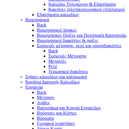
Καλώδιο Τηλεφώνου & Εξαρτήματα
Καμπίνες τηλεπικοινωνιακού εξοπλισμού
Eξαρτήματα καλωδίων
Βιομηχανικά
Back
Βιομηχανικοί πίνακες
Βιομηχανικές Πρίζες και Πολύπριζα Καουτσούκ
Βιομηχανικοί διακόπτες & πρίζες
Συσκευές μέτρησης, ρελέ και χρονοδιακόπτες
Back
Συσκευές Μέτρησης
Μετρητές
Ρελέ
Τερματικοί διακόπτες
Σχάρες καλωδίων και καλύμματα
Κανάλια Διανομής Καλωδίων
Εργαλεία
Back
Μέτρηση
Αρίδες
Βαλιτσάκια και Κουτιά Εργαλείων
Βούρτσες και Κόπτες
Βύσματα
Γωνιακοί λειαντήρες
Δίσκοι Κοπής