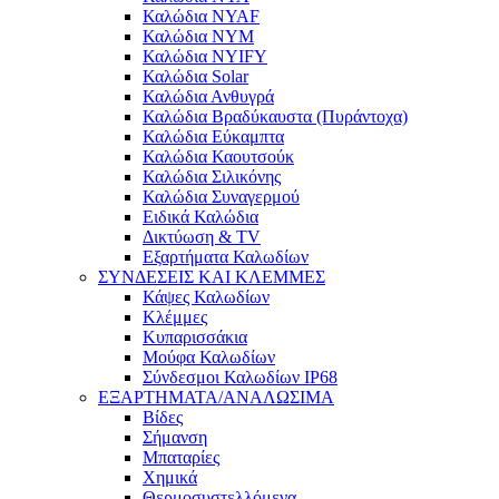
Καλώδια NYAF
Καλώδια NYM
Καλώδια NYIFY
Καλώδια Solar
Καλώδια Ανθυγρά
Καλώδια Βραδύκαυστα (Πυράντοχα)
Καλώδια Εύκαμπτα
Καλώδια Καουτσούκ
Καλώδια Σιλικόνης
Καλώδια Συναγερμού
Ειδικά Καλώδια
Δικτύωση & TV
Εξαρτήματα Καλωδίων
ΣΥΝΔΕΣΕΙΣ ΚΑΙ ΚΛΕΜΜΕΣ
Κάψες Καλωδίων
Κλέμμες
Κυπαρισσάκια
Μούφα Καλωδίων
Σύνδεσμοι Καλωδίων IP68
ΕΞΑΡΤΗΜΑΤΑ/ΑΝΑΛΩΣΙΜΑ
Βίδες
Σήμανση
Μπαταρίες
Χημικά
Θερμοσυστελλόμενα