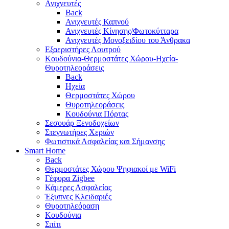
Ανιχνευτές
Back
Ανιχνευτές Καπνού
Ανιχνευτές Κίνησης/Φωτοκύτταρα
Ανιχνευτές Μονοξειδίου του Άνθρακα
Εξαεριστήρες Λουτρού
Κουδούνια-Θερμοστάτες Χώρου-Ηχεία-
Θυροτηλεοράσεις
Back
Ηχεία
Θερμοστάτες Χώρου
Θυροτηλεοράσεις
Κουδούνια Πόρτας
Σεσουάρ Ξενοδοχείων
Στεγνωτήρες Χεριών
Φωτιστικά Ασφαλείας και Σήμανσης
Smart Home
Back
Θερμοστάτες Χώρου Ψηφιακοί με WiFi
Γέφυρα Zigbee
Κάμερες Ασφαλείας
Έξυπνες Κλειδαριές
Θυροτηλεόραση
Κουδούνια
Σπίτι