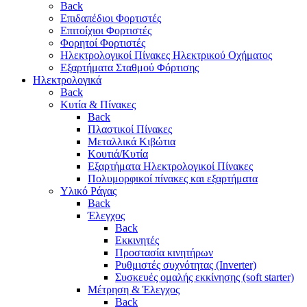
Back
Επιδαπέδιοι Φορτιστές
Επιτoίχιοι Φορτιστές
Φορητοί Φορτιστές
Ηλεκτρολογικοί Πίνακες Ηλεκτρικού Οχήματος
Εξαρτήματα Σταθμού Φόρτισης
Ηλεκτρολογικά
Back
Κυτία & Πίνακες
Back
Πλαστικοί Πίνακες
Μεταλλικά Κιβώτια
Κουτιά/Κυτία
Εξαρτήματα Ηλεκτρολογικοί Πίνακες
Πολυμορφικοί πίνακες και εξαρτήματα
Υλικό Ράγας
Back
Έλεγχος
Back
Εκκινητές
Προστασία κινητήρων
Ρυθμιστές συχνότητας (Inverter)
Συσκευές ομαλής εκκίνησης (soft starter)
Μέτρηση & Έλεγχος
Back