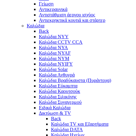
Γείωση
Αντικεραυνικά
Αντιστάθμιση άεργου ισχύος
Αντιεκρηκτικά κουτιά και στάρτερ
Καλώδια
Back
Καλώδια NYY
Καλώδια CCTV CCA
Καλώδια NYA
Καλώδια NYAF
Καλώδια NYΜ
Καλώδια ΝΥΙFY
Καλώδια Solar
Καλώδια Ανθυγρά
Καλώδια Βραδύκαυστα (Πυράντοχα)
Καλώδια Εύκαμπτα
Καλώδια Καουτσούκ
Καλώδια Σιλικόνης
Καλώδια Συναγερμού
Ειδικά Καλώδια
Δικτύωση & TV
Back
Καλώδια TV και Εξαρτήματα
Καλώδια DATA
Καλώδια Ηχείων