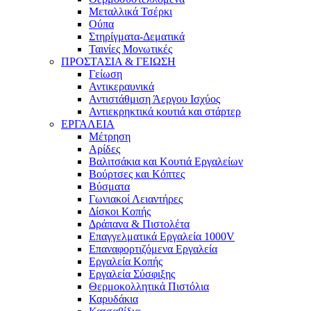
Μεταλλικά Τσέρκι
Ούπα
Στηρίγματα-Δεματικά
Ταινίες Μονωτικές
ΠΡΟΣΤΑΣΙΑ & ΓΕΙΩΣΗ
Γείωση
Αντικεραυνικά
Αντιστάθμιση Άεργου Ισχύος
Αντιεκρηκτικά κουτιά και στάρτερ
ΕΡΓΑΛΕΙΑ
Μέτρηση
Αρίδες
Βαλιτσάκια και Κουτιά Εργαλείων
Βούρτσες και Κόπτες
Βύσματα
Γωνιακοί Λειαντήρες
Δίσκοι Κοπής
Δράπανα & Πιστολέτα
Επαγγελματικά Εργαλεία 1000V
Επαναφορτιζόμενα Εργαλεία
Εργαλεία Κοπής
Εργαλεία Σύσφιξης
Θερμοκολλητικά Πιστόλια
Καρυδάκια