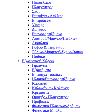
Πολυελαίοι
Πλαφονιέρες
Σπότ
Επιτοίχια - Απλίκες
Επιτραπέζια
Vintage
Δαπέδου
Επαναφορτιζόμενα
Λουτρού/Μπάνιου/Πινάκων
Ακρυλικά
Γύψου & Τσιμέντου
Ξύλινα-Μπαμπού-Σχοινί-Rattan
Παιδικά
Εξωτερικού Χώρου
Γιρλάντες
Εξαρτήματα
Επιτοίχια - απλίκες
Ηλιακά/Επαναφορτιζόμενα
Καρφωτά
Κολωνάκια - Κολώνες
Κρεμαστά
Οροφής - Πλαφονιέρες
Προβολείς
Φωτιστικά Πλατείων-Δρόμων
Φωτιστικά Μπάλα