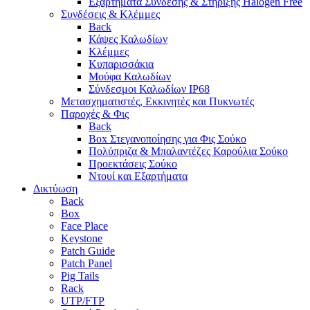
Εξαρτήματα Σύνδεσης & Στήριξης Halogen Free
Συνδέσεις & Κλέμμες
Back
Κάψες Καλωδίων
Κλέμμες
Κυπαρισσάκια
Μούφα Καλωδίων
Σύνδεσμοι Καλωδίων IP68
Μετασχηματιστές, Εκκινητές και Πυκνωτές
Παροχές & Φις
Back
Box Στεγανοποίησης για Φις Σούκο
Πολύπριζα & Μπαλαντέζες Καρούλια Σούκο
Προεκτάσεις Σούκο
Ντουί και Εξαρτήματα
Δικτύωση
Back
Box
Face Place
Keystone
Patch Guide
Patch Panel
Pig Tails
Rack
UTP/FTP