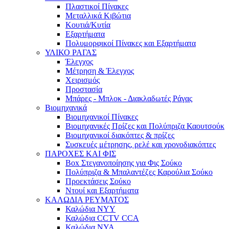
Πλαστικοί Πίνακες
Μεταλλικά Κιβώτια
Κουτιά/Κυτία
Εξαρτήματα
Πολυμορφικοί Πίνακες και Εξαρτήματα
ΥΛΙΚΟ ΡΑΓΑΣ
Έλεγχος
Μέτρηση & Έλεγχος
Χειρισμός
Προστασία
Μπάρες - Μπλοκ - Διακλαδωτές Ράγας
Βιομηχανικά
Βιομηχανικοί Πίνακες
Βιομηχανικές Πρίζες και Πολύπριζα Καουτσούκ
Βιομηχανικοί διακόπτες & πρίζες
Συσκευές μέτρησης, ρελέ και χρονοδιακόπτες
ΠΑΡΟΧΕΣ ΚΑΙ ΦΙΣ
Box Στεγανοποίησης για Φις Σούκο
Πολύπριζα & Μπαλαντέζες Καρούλια Σούκο
Προεκτάσεις Σούκο
Ντουί και Εξαρτήματα
ΚΑΛΩΔΙΑ ΡΕΥΜΑΤΟΣ
Καλώδια NYY
Καλώδια CCTV CCA
Καλώδια NYA