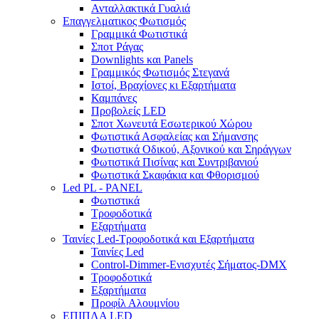
Ανταλλακτικά Γυαλιά
Επαγγελματικος Φωτισμός
Γραμμικά Φωτιστικά
Σποτ Ράγας
Downlights και Panels
Γραμμικός Φωτισμός Στεγανά
Ιστοί, Βραχίονες κι Εξαρτήματα
Καμπάνες
Προβολείς LED
Σποτ Χωνευτά Εσωτερικού Χώρου
Φωτιστικά Ασφαλείας και Σήμανσης
Φωτιστικά Οδικού, Αξονικού και Σηράγγων
Φωτιστικά Πισίνας και Συντριβανιού
Φωτιστικά Σκαφάκια και Φθορισμού
Led PL - PANEL
Φωτιστικά
Τροφοδοτικά
Εξαρτήματα
Ταινίες Led-Τροφοδοτικά και Εξαρτήματα
Ταινίες Led
Control-Dimmer-Ενισχυτές Σήματος-DMX
Τροφοδοτικά
Εξαρτήματα
Προφίλ Αλουμνίου
ΕΠΙΠΛΑ LED