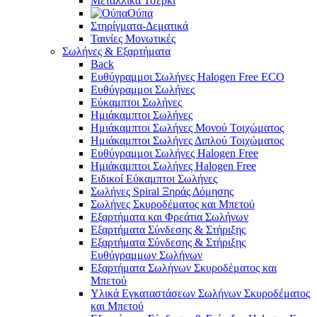
Μεταλλικά Τσέρκι
Ούπα
Στηρίγματα-Δεματικά
Ταινίες Μονωτικές
Σωλήνες & Εξαρτήματα
Back
Ευθύγραμμοι Σωλήνες Halogen Free ECO
Ευθύγραμμοι Σωλήνες
Εύκαμπτοι Σωλήνες
Ημιάκαμπτοι Σωλήνες
Ημιάκαμπτοι Σωλήνες Μονού Τοιχώματος
Ημιάκαμπτοι Σωλήνες Διπλού Τοιχώματος
Ευθύγραμμοι Σωλήνες Halogen Free
Ημιάκαμπτοι Σωλήνες Halogen Free
Ειδικοί Εύκαμπτοι Σωλήνες
Σωλήνες Spiral Ξηράς Δόμησης
Σωλήνες Σκυροδέματος και Μπετού
Εξαρτήματα και Φρεάτια Σωλήνων
Εξαρτήματα Σύνδεσης & Στήριξης
Εξαρτήματα Σύνδεσης & Στήριξης
Ευθύγραμμων Σωλήνων
Εξαρτήματα Σωλήνων Σκυροδέματος και
Μπετού
Υλικά Εγκαταστάσεων Σωλήνων Σκυροδέματος
και Μπετού