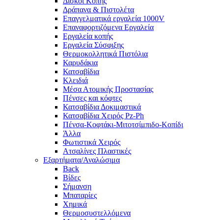
Δίσκοι Κοπής
Δράπανα & Πιστολέτα
Επαγγελματικά εργαλεία 1000V
Επαναφορτιζόμενα Εργαλεία
Εργαλεία κοπής
Εργαλεία Σύσφιξης
Θερμοκολλητικά Πιστόλια
Καρυδάκια
Κατσαβίδια
Κλειδιά
Μέσα Ατομικής Προστασίας
Πένσες και κόφτες
Κατσαβίδια Δοκιμαστικά
Κατσαβίδια Χειρός Pz-Ph
Πένσα-Κοφτάκι-Μιτοτσίμπιδο-Κοπίδι
Άλλα
Φωτιστικά Χειρός
Ατσαλίνες Πλαστικές
Εξαρτήματα/Αναλώσιμα
Back
Βίδες
Σήμανση
Μπαταρίες
Χημικά
Θερμοσυστελλόμενα