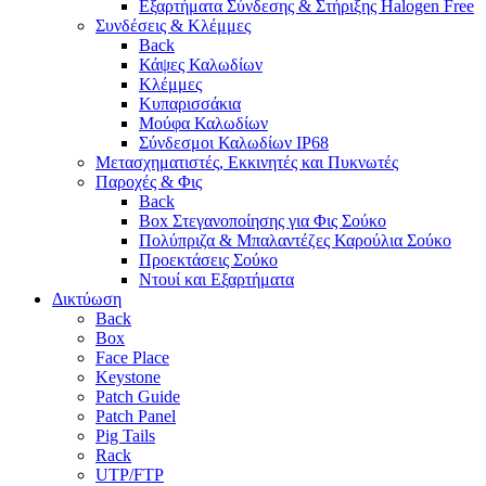
Εξαρτήματα Σύνδεσης & Στήριξης Halogen Free
Συνδέσεις & Κλέμμες
Back
Κάψες Καλωδίων
Κλέμμες
Κυπαρισσάκια
Μούφα Καλωδίων
Σύνδεσμοι Καλωδίων IP68
Μετασχηματιστές, Εκκινητές και Πυκνωτές
Παροχές & Φις
Back
Box Στεγανοποίησης για Φις Σούκο
Πολύπριζα & Μπαλαντέζες Καρούλια Σούκο
Προεκτάσεις Σούκο
Ντουί και Εξαρτήματα
Δικτύωση
Back
Box
Face Place
Keystone
Patch Guide
Patch Panel
Pig Tails
Rack
UTP/FTP