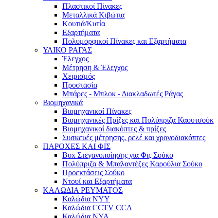
Πλαστικοί Πίνακες
Μεταλλικά Κιβώτια
Κουτιά/Κυτία
Εξαρτήματα
Πολυμορφικοί Πίνακες και Εξαρτήματα
ΥΛΙΚΟ ΡΑΓΑΣ
Έλεγχος
Μέτρηση & Έλεγχος
Χειρισμός
Προστασία
Μπάρες - Μπλοκ - Διακλαδωτές Ράγας
Βιομηχανικά
Βιομηχανικοί Πίνακες
Βιομηχανικές Πρίζες και Πολύπριζα Καουτσούκ
Βιομηχανικοί διακόπτες & πρίζες
Συσκευές μέτρησης, ρελέ και χρονοδιακόπτες
ΠΑΡΟΧΕΣ ΚΑΙ ΦΙΣ
Box Στεγανοποίησης για Φις Σούκο
Πολύπριζα & Μπαλαντέζες Καρούλια Σούκο
Προεκτάσεις Σούκο
Ντουί και Εξαρτήματα
ΚΑΛΩΔΙΑ ΡΕΥΜΑΤΟΣ
Καλώδια NYY
Καλώδια CCTV CCA
Καλώδια NYA