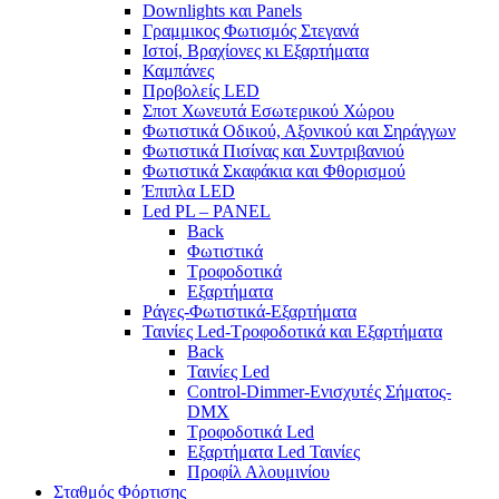
Downlights και Panels
Γραμμικος Φωτισμός Στεγανά
Ιστοί, Βραχίονες κι Εξαρτήματα
Καμπάνες
Προβολείς LED
Σποτ Χωνευτά Εσωτερικού Χώρου
Φωτιστικά Οδικού, Αξονικού και Σηράγγων
Φωτιστικά Πισίνας και Συντριβανιού
Φωτιστικά Σκαφάκια και Φθορισμού
Έπιπλα LED
Led PL – PANEL
Back
Φωτιστικά
Τροφοδοτικά
Εξαρτήματα
Ράγες-Φωτιστικά-Εξαρτήματα
Ταινίες Led-Τροφοδοτικά και Εξαρτήματα
Back
Ταινίες Led
Control-Dimmer-Ενισχυτές Σήματος-
DMX
Τροφοδοτικά Led
Εξαρτήματα Led Ταινίες
Προφίλ Αλουμινίου
Σταθμός Φόρτισης