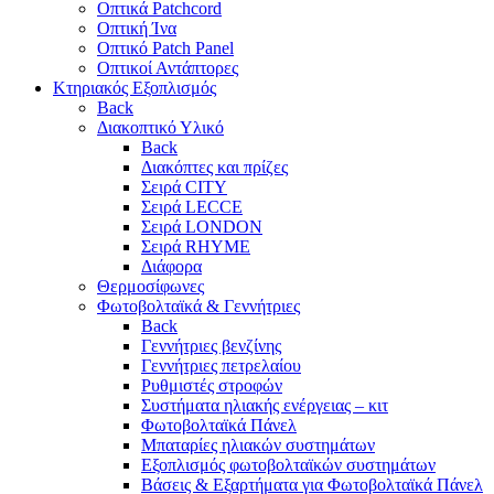
Οπτικά Patchcord
Οπτική Ίνα
Οπτικό Patch Panel
Οπτικοί Αντάπτορες
Κτηριακός Εξοπλισμός
Back
Διακοπτικό Υλικό
Back
Διακόπτες και πρίζες
Σειρά CITY
Σειρά LECCE
Σειρά LONDON
Σειρά RHYME
Διάφορα
Θερμοσίφωνες
Φωτοβολταϊκά & Γεννήτριες
Back
Γεννήτριες βενζίνης
Γεννήτριες πετρελαίου
Ρυθμιστές στροφών
Συστήματα ηλιακής ενέργειας – κιτ
Φωτοβολταϊκά Πάνελ
Μπαταρίες ηλιακών συστημάτων
Εξοπλισμός φωτοβολταϊκών συστημάτων
Βάσεις & Εξαρτήματα για Φωτοβολταϊκά Πάνελ