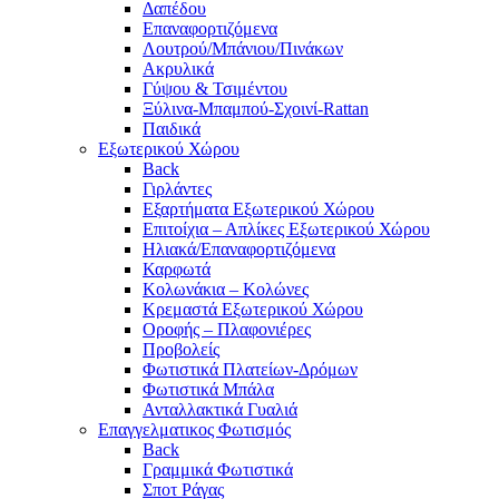
Δαπέδου
Επαναφορτιζόμενα
Λουτρού/Μπάνιου/Πινάκων
Ακρυλικά
Γύψου & Τσιμέντου
Ξύλινα-Μπαμπού-Σχοινί-Rattan
Παιδικά
Εξωτερικού Χώρου
Back
Γιρλάντες
Εξαρτήματα Εξωτερικού Χώρου
Επιτοίχια – Απλίκες Εξωτερικού Χώρου
Ηλιακά/Επαναφορτιζόμενα
Καρφωτά
Κολωνάκια – Κολώνες
Κρεμαστά Εξωτερικού Χώρου
Οροφής – Πλαφονιέρες
Προβολείς
Φωτιστικά Πλατείων-Δρόμων
Φωτιστικά Μπάλα
Ανταλλακτικά Γυαλιά
Επαγγελματικος Φωτισμός
Back
Γραμμικά Φωτιστικά
Σποτ Ράγας