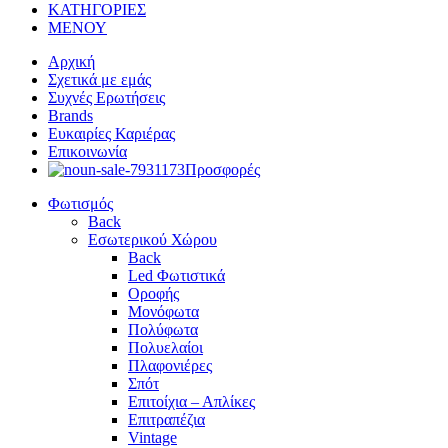
ΚΑΤΗΓΟΡΙΕΣ
ΜΕΝΟΥ
Αρχική
Σχετικά με εμάς
Συχνές Ερωτήσεις
Brands
Ευκαιρίες Καριέρας
Επικοινωνία
Προσφορές
Φωτισμός
Back
Εσωτερικού Χώρου
Back
Led Φωτιστικά
Οροφής
Μονόφωτα
Πολύφωτα
Πολυελαίοι
Πλαφονιέρες
Σπότ
Επιτοίχια – Απλίκες
Επιτραπέζια
Vintage