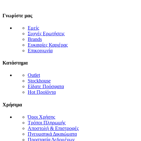
Γνωρίστε μας
Εμείς
Συχνές Ερωτήσεις
Brands
Ευκαιρίες Καριέρας
Επικοινωνία
Κατάστημα
Outlet
Stockhouse
Είδατε Πρόσφατα
Hot Προϊόντα
Χρήσιμα
Όροι Χρήσης
Τρόποι Πληρωμής
Αποστολή & Επιστροφές
Πνευματικά Δικαιώματα
Προστασία Δεδομένων