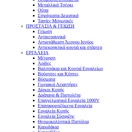
Μεταλλικά Τσέρκι
Ούπα
Στηρίγματα-Δεματικά
Ταινίες Μονωτικές
ΠΡΟΣΤΑΣΙΑ & ΓΕΙΩΣΗ
Γείωση
Αντικεραυνικά
Αντιστάθμιση Άεργου Ισχύος
Αντιεκρηκτικά κουτιά και στάρτερ
ΕΡΓΑΛΕΙΑ
Μέτρηση
Αρίδες
Βαλιτσάκια και Κουτιά Εργαλείων
Βούρτσες και Κόπτες
Βύσματα
Γωνιακοί Λειαντήρες
Δίσκοι Κοπής
Δράπανα & Πιστολέτα
Επαγγελματικά Εργαλεία 1000V
Επαναφορτιζόμενα Εργαλεία
Εργαλεία Κοπής
Εργαλεία Σύσφιξης
Θερμοκολλητικά Πιστόλια
Καρυδάκια