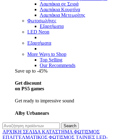
Λαμπάκια σε Σειρά
Λαμπάκια Κουρτίνα
Λαμπάκια Μετεωρίτης
Φωτοσωλήνες
Εξαρτήματα
LED Neon
Εξαρτήματα
More Ways to Shop
Top Selling
Our Recommends
Save up to -45%
Get discount
on PS5 games
Get ready to impressive sound
Alby Urbanears
Search
ΑΡΧΙΚΉ ΣΕΛΊΔΑ
ΚΑΤΆΣΤΗΜΑ
ΦΩΤΙΣΜΌΣ
ΕΠΑΓΓΕΛΜΑΤΙΚΟΣ ΦΩΤΙΣΜΌΣ
ΤΑΙΝΊΕΣ LED-