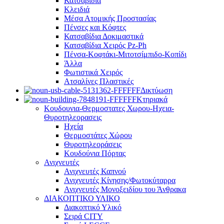
Κατσαβίδια
Κλειδιά
Μέσα Ατομικής Προστασίας
Πένσες και Κόφτες
Κατσαβίδια Δοκιμαστικά
Κατσαβίδια Χειρός Pz-Ph
Πένσα-Κοφτάκι-Μιτοτσίμπιδο-Κοπίδι
Άλλα
Φωτιστικά Χειρός
Ατσαλίνες Πλαστικές
Δικτύωση
Κτηριακά
Κουδουνια-Θερμοστατες Χωρου-Ηχεια-
Θυροτηλεορασεις
Ηχεία
Θερμοστάτες Χώρου
Θυροτηλεοράσεις
Κουδούνια Πόρτας
Ανιχνευτές
Ανιχνευτές Καπνού
Ανιχνευτές Κίνησης/Φωτοκύταρρα
Ανιχνευτές Μονοξειδίου του Άνθρακα
ΔΙΑΚΟΠΤΙΚΟ ΥΛΙΚΟ
Διακοπτικό Υλικό
Σειρά CITY