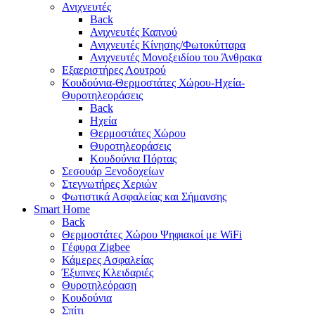
Ανιχνευτές
Back
Ανιχνευτές Καπνού
Ανιχνευτές Κίνησης/Φωτοκύτταρα
Ανιχνευτές Μονοξειδίου του Άνθρακα
Εξαεριστήρες Λουτρού
Κουδούνια-Θερμοστάτες Χώρου-Ηχεία-
Θυροτηλεοράσεις
Back
Ηχεία
Θερμοστάτες Χώρου
Θυροτηλεοράσεις
Κουδούνια Πόρτας
Σεσουάρ Ξενοδοχείων
Στεγνωτήρες Χεριών
Φωτιστικά Ασφαλείας και Σήμανσης
Smart Home
Back
Θερμοστάτες Χώρου Ψηφιακοί με WiFi
Γέφυρα Zigbee
Κάμερες Ασφαλείας
Έξυπνες Κλειδαριές
Θυροτηλεόραση
Κουδούνια
Σπίτι