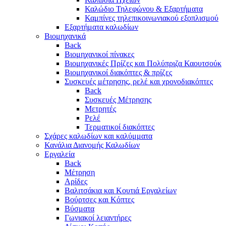
Καλώδιο Τηλεφώνου & Εξαρτήματα
Καμπίνες τηλεπικοινωνιακού εξοπλισμού
Eξαρτήματα καλωδίων
Βιομηχανικά
Back
Βιομηχανικοί πίνακες
Βιομηχανικές Πρίζες και Πολύπριζα Καουτσούκ
Βιομηχανικοί διακόπτες & πρίζες
Συσκευές μέτρησης, ρελέ και χρονοδιακόπτες
Back
Συσκευές Μέτρησης
Μετρητές
Ρελέ
Τερματικοί διακόπτες
Σχάρες καλωδίων και καλύμματα
Κανάλια Διανομής Καλωδίων
Εργαλεία
Back
Μέτρηση
Αρίδες
Βαλιτσάκια και Κουτιά Εργαλείων
Βούρτσες και Κόπτες
Βύσματα
Γωνιακοί λειαντήρες