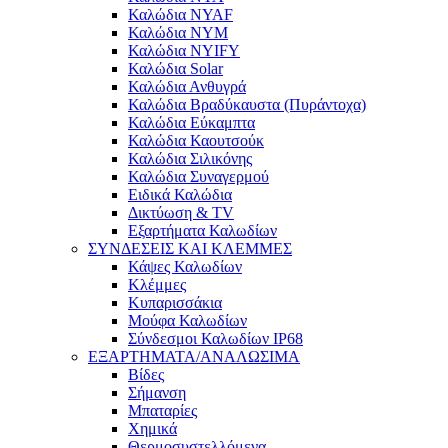
Καλώδια NYAF
Καλώδια NYM
Καλώδια NYIFY
Καλώδια Solar
Καλώδια Ανθυγρά
Καλώδια Βραδύκαυστα (Πυράντοχα)
Καλώδια Εύκαμπτα
Καλώδια Καουτσούκ
Καλώδια Σιλικόνης
Καλώδια Συναγερμού
Ειδικά Καλώδια
Δικτύωση & TV
Εξαρτήματα Καλωδίων
ΣΥΝΔΕΣΕΙΣ ΚΑΙ ΚΛΕΜΜΕΣ
Κάψες Καλωδίων
Κλέμμες
Κυπαρισσάκια
Μούφα Καλωδίων
Σύνδεσμοι Καλωδίων IP68
ΕΞΑΡΤΗΜΑΤΑ/ΑΝΑΛΩΣΙΜΑ
Βίδες
Σήμανση
Μπαταρίες
Χημικά
Θερμοσυστελλόμενα