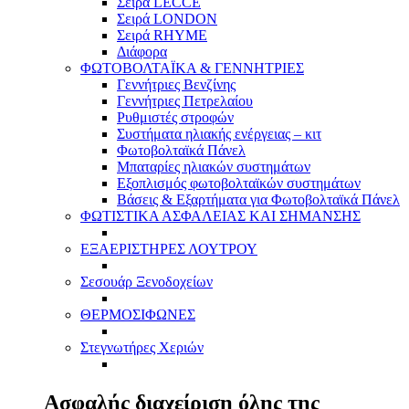
Σειρά LECCE
Σειρά LONDON
Σειρά RHYME
Διάφορα
ΦΩΤΟΒΟΛΤΑΪΚΑ & ΓΕΝΝΗΤΡΙΕΣ
Γεννήτριες Βενζίνης
Γεννήτριες Πετρελαίου
Ρυθμιστές στροφών
Συστήματα ηλιακής ενέργειας – κιτ
Φωτοβολταϊκά Πάνελ
Μπαταρίες ηλιακών συστημάτων
Εξοπλισμός φωτοβολταϊκών συστημάτων
Βάσεις & Εξαρτήματα για Φωτοβολταϊκά Πάνελ
ΦΩΤΙΣΤΙΚΑ ΑΣΦΑΛΕΙΑΣ ΚΑΙ ΣΗΜΑΝΣΗΣ
ΕΞΑΕΡΙΣΤΗΡΕΣ ΛΟΥΤΡΟΥ
Σεσουάρ Ξενοδοχείων
ΘΕΡΜΟΣΙΦΩΝΕΣ
Στεγνωτήρες Χεριών
Ασφαλής διαχείριση όλης της