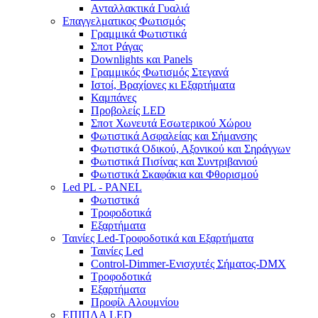
Ανταλλακτικά Γυαλιά
Επαγγελματικος Φωτισμός
Γραμμικά Φωτιστικά
Σποτ Ράγας
Downlights και Panels
Γραμμικός Φωτισμός Στεγανά
Ιστοί, Βραχίονες κι Εξαρτήματα
Καμπάνες
Προβολείς LED
Σποτ Χωνευτά Εσωτερικού Χώρου
Φωτιστικά Ασφαλείας και Σήμανσης
Φωτιστικά Οδικού, Αξονικού και Σηράγγων
Φωτιστικά Πισίνας και Συντριβανιού
Φωτιστικά Σκαφάκια και Φθορισμού
Led PL - PANEL
Φωτιστικά
Τροφοδοτικά
Εξαρτήματα
Ταινίες Led-Τροφοδοτικά και Εξαρτήματα
Ταινίες Led
Control-Dimmer-Ενισχυτές Σήματος-DMX
Τροφοδοτικά
Εξαρτήματα
Προφίλ Αλουμνίου
ΕΠΙΠΛΑ LED