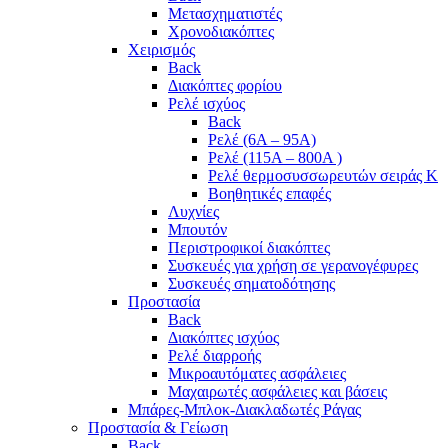
Μετασχηματιστές
Χρονοδιακόπτες
Χειρισμός
Back
Διακόπτες φορίου
Ρελέ ισχύος
Back
Ρελέ (6A – 95A)
Ρελέ (115A – 800A )
Ρελέ θερμοσυσσωρευτών σειράς Κ
Βοηθητικές επαφές
Λυχνίες
Μπουτόν
Περιστροφικοί διακόπτες
Συσκευές για χρήση σε γερανογέφυρες
Συσκευές σηματοδότησης
Προστασία
Back
Διακόπτες ισχύος
Ρελέ διαρροής
Μικροαυτόματες ασφάλειες
Μαχαιρωτές ασφάλειες και βάσεις
Μπάρες-Μπλοκ-Διακλαδωτές Ράγας
Προστασία & Γείωση
Back