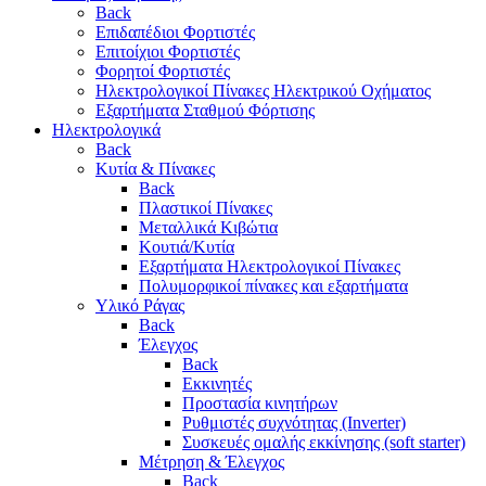
Back
Επιδαπέδιοι Φορτιστές
Επιτoίχιοι Φορτιστές
Φορητοί Φορτιστές
Ηλεκτρολογικοί Πίνακες Ηλεκτρικού Οχήματος
Εξαρτήματα Σταθμού Φόρτισης
Ηλεκτρολογικά
Back
Κυτία & Πίνακες
Back
Πλαστικοί Πίνακες
Μεταλλικά Κιβώτια
Κουτιά/Κυτία
Εξαρτήματα Ηλεκτρολογικοί Πίνακες
Πολυμορφικοί πίνακες και εξαρτήματα
Υλικό Ράγας
Back
Έλεγχος
Back
Εκκινητές
Προστασία κινητήρων
Ρυθμιστές συχνότητας (Inverter)
Συσκευές ομαλής εκκίνησης (soft starter)
Μέτρηση & Έλεγχος
Back