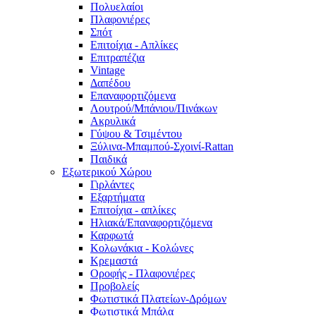
Πολυελαίοι
Πλαφονιέρες
Σπότ
Επιτοίχια - Απλίκες
Επιτραπέζια
Vintage
Δαπέδου
Επαναφορτιζόμενα
Λουτρού/Μπάνιου/Πινάκων
Ακρυλικά
Γύψου & Τσιμέντου
Ξύλινα-Μπαμπού-Σχοινί-Rattan
Παιδικά
Εξωτερικού Χώρου
Γιρλάντες
Εξαρτήματα
Επιτοίχια - απλίκες
Ηλιακά/Επαναφορτιζόμενα
Καρφωτά
Κολωνάκια - Κολώνες
Κρεμαστά
Οροφής - Πλαφονιέρες
Προβολείς
Φωτιστικά Πλατείων-Δρόμων
Φωτιστικά Μπάλα