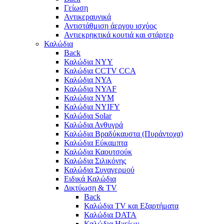
Γείωση
Αντικεραυνικά
Αντιστάθμιση άεργου ισχύος
Αντιεκρηκτικά κουτιά και στάρτερ
Καλώδια
Back
Καλώδια NYY
Καλώδια CCTV CCA
Καλώδια NYA
Καλώδια NYAF
Καλώδια NYΜ
Καλώδια ΝΥΙFY
Καλώδια Solar
Καλώδια Ανθυγρά
Καλώδια Βραδύκαυστα (Πυράντοχα)
Καλώδια Εύκαμπτα
Καλώδια Καουτσούκ
Καλώδια Σιλικόνης
Καλώδια Συναγερμού
Ειδικά Καλώδια
Δικτύωση & TV
Back
Καλώδια TV και Εξαρτήματα
Καλώδια DATA
Καλώδια Ηχείων