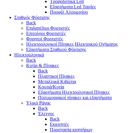
Τροφοδοτικά Led
Εξαρτήματα Led Ταινίες
Προφίλ Αλουμινίου
Σταθμός Φόρτισης
Back
Επιδαπέδιοι Φορτιστές
Επιτoίχιοι Φορτιστές
Φορητοί Φορτιστές
Ηλεκτρολογικοί Πίνακες Ηλεκτρικού Οχήματος
Εξαρτήματα Σταθμού Φόρτισης
Ηλεκτρολογικά
Back
Κυτία & Πίνακες
Back
Πλαστικοί Πίνακες
Μεταλλικά Κιβώτια
Κουτιά/Κυτία
Εξαρτήματα Ηλεκτρολογικοί Πίνακες
Πολυμορφικοί πίνακες και εξαρτήματα
Υλικό Ράγας
Back
Έλεγχος
Back
Εκκινητές
Προστασία κινητήρων