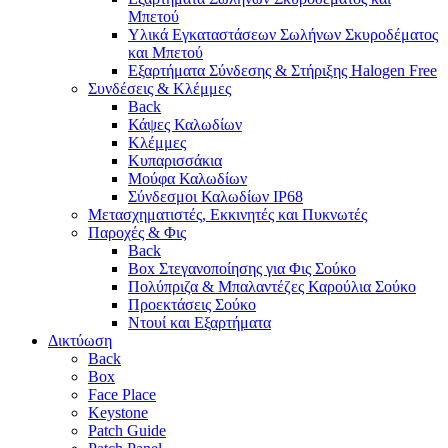
Μπετού
Υλικά Εγκαταστάσεων Σωλήνων Σκυροδέματος
και Μπετού
Εξαρτήματα Σύνδεσης & Στήριξης Halogen Free
Συνδέσεις & Κλέμμες
Back
Κάψες Καλωδίων
Κλέμμες
Κυπαρισσάκια
Μούφα Καλωδίων
Σύνδεσμοι Καλωδίων IP68
Μετασχηματιστές, Εκκινητές και Πυκνωτές
Παροχές & Φις
Back
Box Στεγανοποίησης για Φις Σούκο
Πολύπριζα & Μπαλαντέζες Καρούλια Σούκο
Προεκτάσεις Σούκο
Ντουί και Εξαρτήματα
Δικτύωση
Back
Box
Face Place
Keystone
Patch Guide