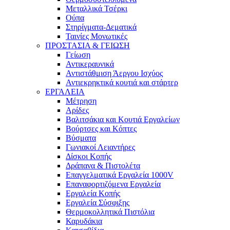
Μεταλλικά Τσέρκι
Ούπα
Στηρίγματα-Δεματικά
Ταινίες Μονωτικές
ΠΡΟΣΤΑΣΙΑ & ΓΕΙΩΣΗ
Γείωση
Αντικεραυνικά
Αντιστάθμιση Άεργου Ισχύος
Αντιεκρηκτικά κουτιά και στάρτερ
ΕΡΓΑΛΕΙΑ
Μέτρηση
Αρίδες
Βαλιτσάκια και Κουτιά Εργαλείων
Βούρτσες και Κόπτες
Βύσματα
Γωνιακοί Λειαντήρες
Δίσκοι Κοπής
Δράπανα & Πιστολέτα
Επαγγελματικά Εργαλεία 1000V
Επαναφορτιζόμενα Εργαλεία
Εργαλεία Κοπής
Εργαλεία Σύσφιξης
Θερμοκολλητικά Πιστόλια
Καρυδάκια