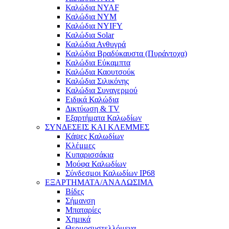
Καλώδια NYAF
Καλώδια NYM
Καλώδια NYIFY
Καλώδια Solar
Καλώδια Ανθυγρά
Καλώδια Βραδύκαυστα (Πυράντοχα)
Καλώδια Εύκαμπτα
Καλώδια Καουτσούκ
Καλώδια Σιλικόνης
Καλώδια Συναγερμού
Ειδικά Καλώδια
Δικτύωση & TV
Εξαρτήματα Καλωδίων
ΣΥΝΔΕΣΕΙΣ ΚΑΙ ΚΛΕΜΜΕΣ
Κάψες Καλωδίων
Κλέμμες
Κυπαρισσάκια
Μούφα Καλωδίων
Σύνδεσμοι Καλωδίων IP68
ΕΞΑΡΤΗΜΑΤΑ/ΑΝΑΛΩΣΙΜΑ
Βίδες
Σήμανση
Μπαταρίες
Χημικά
Θερμοσυστελλόμενα