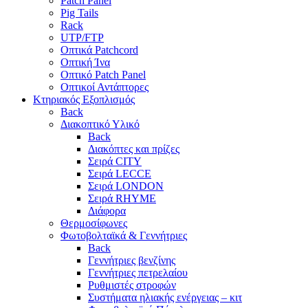
Patch Panel
Pig Tails
Rack
UTP/FTP
Οπτικά Patchcord
Οπτική Ίνα
Οπτικό Patch Panel
Οπτικοί Αντάπτορες
Κτηριακός Εξοπλισμός
Back
Διακοπτικό Υλικό
Back
Διακόπτες και πρίζες
Σειρά CITY
Σειρά LECCE
Σειρά LONDON
Σειρά RHYME
Διάφορα
Θερμοσίφωνες
Φωτοβολταϊκά & Γεννήτριες
Back
Γεννήτριες βενζίνης
Γεννήτριες πετρελαίου
Ρυθμιστές στροφών
Συστήματα ηλιακής ενέργειας – κιτ