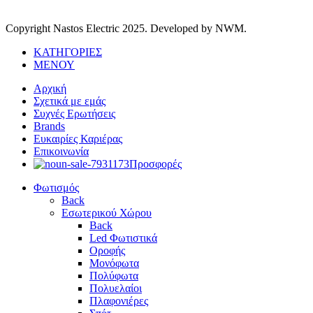
Copyright Nastos Electric
2025. Developed by NWM.
ΚΑΤΗΓΟΡΙΕΣ
ΜΕΝΟΥ
Αρχική
Σχετικά με εμάς
Συχνές Ερωτήσεις
Brands
Ευκαιρίες Καριέρας
Επικοινωνία
Προσφορές
Φωτισμός
Back
Εσωτερικού Χώρου
Back
Led Φωτιστικά
Οροφής
Μονόφωτα
Πολύφωτα
Πολυελαίοι
Πλαφονιέρες