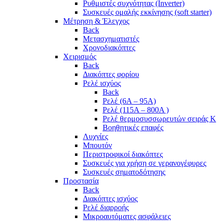
Ρυθμιστές συχνότητας (Inverter)
Συσκευές ομαλής εκκίνησης (soft starter)
Μέτρηση & Έλεγχος
Back
Μετασχηματιστές
Χρονοδιακόπτες
Χειρισμός
Back
Διακόπτες φορίου
Ρελέ ισχύος
Back
Ρελέ (6A – 95A)
Ρελέ (115A – 800A )
Ρελέ θερμοσυσσωρευτών σειράς Κ
Βοηθητικές επαφές
Λυχνίες
Μπουτόν
Περιστροφικοί διακόπτες
Συσκευές για χρήση σε γερανογέφυρες
Συσκευές σηματοδότησης
Προστασία
Back
Διακόπτες ισχύος
Ρελέ διαρροής
Μικροαυτόματες ασφάλειες