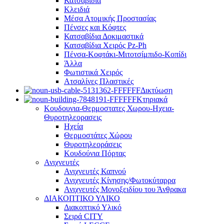
Κατσαβίδια
Κλειδιά
Μέσα Ατομικής Προστασίας
Πένσες και Κόφτες
Κατσαβίδια Δοκιμαστικά
Κατσαβίδια Χειρός Pz-Ph
Πένσα-Κοφτάκι-Μιτοτσίμπιδο-Κοπίδι
Άλλα
Φωτιστικά Χειρός
Ατσαλίνες Πλαστικές
Δικτύωση
Κτηριακά
Κουδουνια-Θερμοστατες Χωρου-Ηχεια-
Θυροτηλεορασεις
Ηχεία
Θερμοστάτες Χώρου
Θυροτηλεοράσεις
Κουδούνια Πόρτας
Ανιχνευτές
Ανιχνευτές Καπνού
Ανιχνευτές Κίνησης/Φωτοκύταρρα
Ανιχνευτές Μονοξειδίου του Άνθρακα
ΔΙΑΚΟΠΤΙΚΟ ΥΛΙΚΟ
Διακοπτικό Υλικό
Σειρά CITY