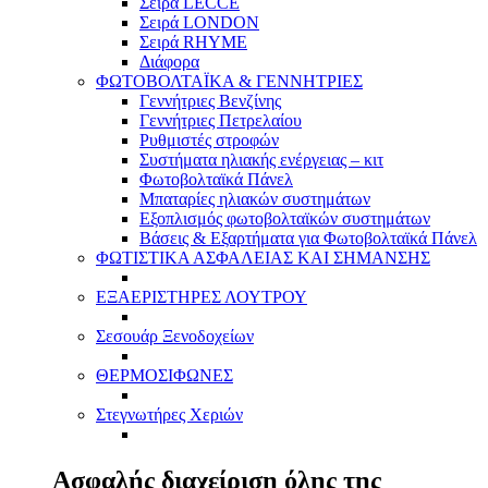
Σειρά LECCE
Σειρά LONDON
Σειρά RHYME
Διάφορα
ΦΩΤΟΒΟΛΤΑΪΚΑ & ΓΕΝΝΗΤΡΙΕΣ
Γεννήτριες Βενζίνης
Γεννήτριες Πετρελαίου
Ρυθμιστές στροφών
Συστήματα ηλιακής ενέργειας – κιτ
Φωτοβολταϊκά Πάνελ
Μπαταρίες ηλιακών συστημάτων
Εξοπλισμός φωτοβολταϊκών συστημάτων
Βάσεις & Εξαρτήματα για Φωτοβολταϊκά Πάνελ
ΦΩΤΙΣΤΙΚΑ ΑΣΦΑΛΕΙΑΣ ΚΑΙ ΣΗΜΑΝΣΗΣ
ΕΞΑΕΡΙΣΤΗΡΕΣ ΛΟΥΤΡΟΥ
Σεσουάρ Ξενοδοχείων
ΘΕΡΜΟΣΙΦΩΝΕΣ
Στεγνωτήρες Χεριών
Ασφαλής διαχείριση όλης της