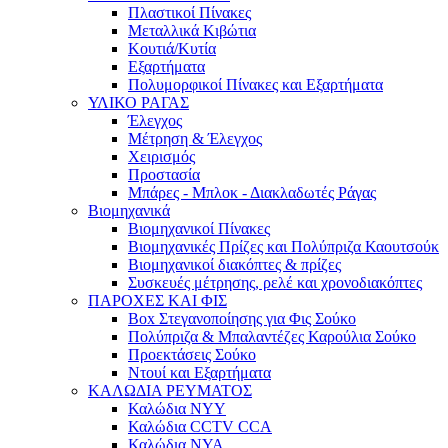
Πλαστικοί Πίνακες
Μεταλλικά Κιβώτια
Κουτιά/Κυτία
Εξαρτήματα
Πολυμορφικοί Πίνακες και Εξαρτήματα
ΥΛΙΚΟ ΡΑΓΑΣ
Έλεγχος
Μέτρηση & Έλεγχος
Χειρισμός
Προστασία
Μπάρες - Μπλοκ - Διακλαδωτές Ράγας
Βιομηχανικά
Βιομηχανικοί Πίνακες
Βιομηχανικές Πρίζες και Πολύπριζα Καουτσούκ
Βιομηχανικοί διακόπτες & πρίζες
Συσκευές μέτρησης, ρελέ και χρονοδιακόπτες
ΠΑΡΟΧΕΣ ΚΑΙ ΦΙΣ
Box Στεγανοποίησης για Φις Σούκο
Πολύπριζα & Μπαλαντέζες Καρούλια Σούκο
Προεκτάσεις Σούκο
Ντουί και Εξαρτήματα
ΚΑΛΩΔΙΑ ΡΕΥΜΑΤΟΣ
Καλώδια NYY
Καλώδια CCTV CCA
Καλώδια NYA