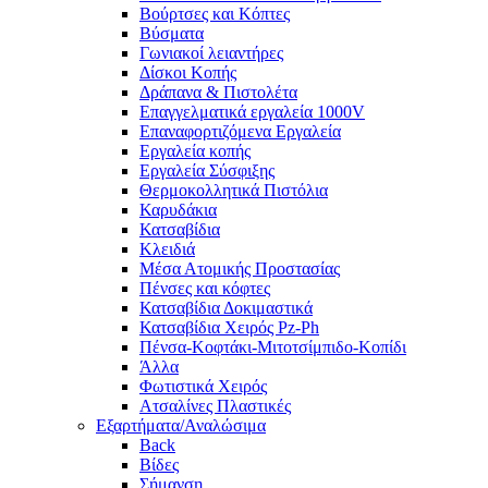
Βούρτσες και Κόπτες
Βύσματα
Γωνιακοί λειαντήρες
Δίσκοι Κοπής
Δράπανα & Πιστολέτα
Επαγγελματικά εργαλεία 1000V
Επαναφορτιζόμενα Εργαλεία
Εργαλεία κοπής
Εργαλεία Σύσφιξης
Θερμοκολλητικά Πιστόλια
Καρυδάκια
Κατσαβίδια
Κλειδιά
Μέσα Ατομικής Προστασίας
Πένσες και κόφτες
Κατσαβίδια Δοκιμαστικά
Κατσαβίδια Χειρός Pz-Ph
Πένσα-Κοφτάκι-Μιτοτσίμπιδο-Κοπίδι
Άλλα
Φωτιστικά Χειρός
Ατσαλίνες Πλαστικές
Εξαρτήματα/Αναλώσιμα
Back
Βίδες
Σήμανση