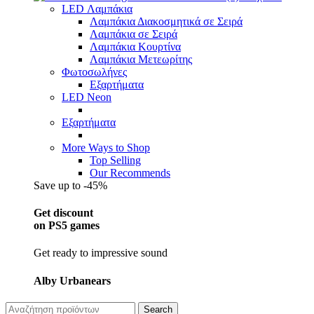
LED Λαμπάκια
Λαμπάκια Διακοσμητικά σε Σειρά
Λαμπάκια σε Σειρά
Λαμπάκια Κουρτίνα
Λαμπάκια Μετεωρίτης
Φωτοσωλήνες
Εξαρτήματα
LED Neon
Εξαρτήματα
More Ways to Shop
Top Selling
Our Recommends
Save up to -45%
Get discount
on PS5 games
Get ready to impressive sound
Alby Urbanears
Search