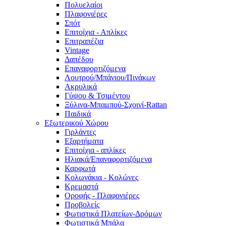
Πολυελαίοι
Πλαφονιέρες
Σπότ
Επιτοίχια - Απλίκες
Επιτραπέζια
Vintage
Δαπέδου
Επαναφορτιζόμενα
Λουτρού/Μπάνιου/Πινάκων
Ακρυλικά
Γύψου & Τσιμέντου
Ξύλινα-Μπαμπού-Σχοινί-Rattan
Παιδικά
Εξωτερικού Χώρου
Γιρλάντες
Εξαρτήματα
Επιτοίχια - απλίκες
Ηλιακά/Επαναφορτιζόμενα
Καρφωτά
Κολωνάκια - Κολώνες
Κρεμαστά
Οροφής - Πλαφονιέρες
Προβολείς
Φωτιστικά Πλατείων-Δρόμων
Φωτιστικά Μπάλα