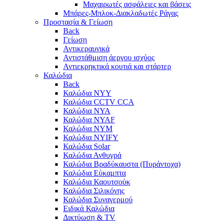
Μαχαιρωτές ασφάλειες και βάσεις
Μπάρες-Μπλοκ-Διακλαδωτές Ράγας
Προστασία & Γείωση
Back
Γείωση
Αντικεραυνικά
Αντιστάθμιση άεργου ισχύος
Αντιεκρηκτικά κουτιά και στάρτερ
Καλώδια
Back
Καλώδια NYY
Καλώδια CCTV CCA
Καλώδια NYA
Καλώδια NYAF
Καλώδια NYΜ
Καλώδια ΝΥΙFY
Καλώδια Solar
Καλώδια Ανθυγρά
Καλώδια Βραδύκαυστα (Πυράντοχα)
Καλώδια Εύκαμπτα
Καλώδια Καουτσούκ
Καλώδια Σιλικόνης
Καλώδια Συναγερμού
Ειδικά Καλώδια
Δικτύωση & TV