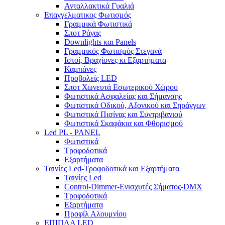
Ανταλλακτικά Γυαλιά
Επαγγελματικος Φωτισμός
Γραμμικά Φωτιστικά
Σποτ Ράγας
Downlights και Panels
Γραμμικός Φωτισμός Στεγανά
Ιστοί, Βραχίονες κι Εξαρτήματα
Καμπάνες
Προβολείς LED
Σποτ Χωνευτά Εσωτερικού Χώρου
Φωτιστικά Ασφαλείας και Σήμανσης
Φωτιστικά Οδικού, Αξονικού και Σηράγγων
Φωτιστικά Πισίνας και Συντριβανιού
Φωτιστικά Σκαφάκια και Φθορισμού
Led PL - PANEL
Φωτιστικά
Τροφοδοτικά
Εξαρτήματα
Ταινίες Led-Τροφοδοτικά και Εξαρτήματα
Ταινίες Led
Control-Dimmer-Ενισχυτές Σήματος-DMX
Τροφοδοτικά
Εξαρτήματα
Προφίλ Αλουμνίου
ΕΠΙΠΛΑ LED