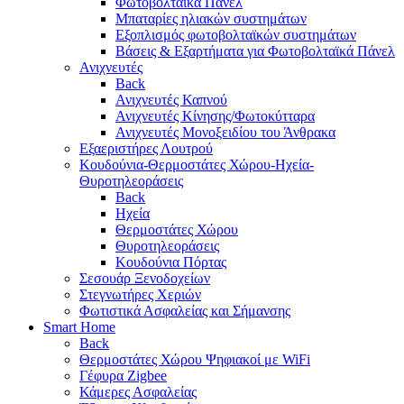
Φωτοβολταϊκά Πάνελ
Μπαταρίες ηλιακών συστημάτων
Εξοπλισμός φωτοβολταϊκών συστημάτων
Βάσεις & Εξαρτήματα για Φωτοβολταϊκά Πάνελ
Ανιχνευτές
Back
Ανιχνευτές Καπνού
Ανιχνευτές Κίνησης/Φωτοκύτταρα
Ανιχνευτές Μονοξειδίου του Άνθρακα
Εξαεριστήρες Λουτρού
Κουδούνια-Θερμοστάτες Χώρου-Ηχεία-
Θυροτηλεοράσεις
Back
Ηχεία
Θερμοστάτες Χώρου
Θυροτηλεοράσεις
Κουδούνια Πόρτας
Σεσουάρ Ξενοδοχείων
Στεγνωτήρες Χεριών
Φωτιστικά Ασφαλείας και Σήμανσης
Smart Home
Back
Θερμοστάτες Χώρου Ψηφιακοί με WiFi
Γέφυρα Zigbee
Κάμερες Ασφαλείας