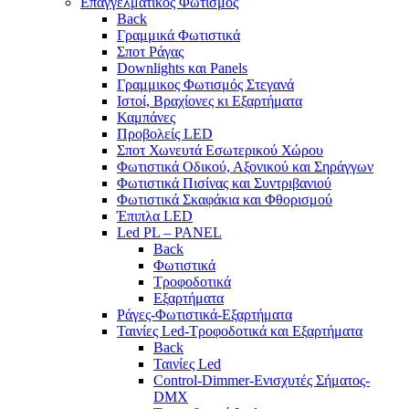
Επαγγελματικος Φωτισμός
Back
Γραμμικά Φωτιστικά
Σποτ Ράγας
Downlights και Panels
Γραμμικος Φωτισμός Στεγανά
Ιστοί, Βραχίονες κι Εξαρτήματα
Καμπάνες
Προβολείς LED
Σποτ Χωνευτά Εσωτερικού Χώρου
Φωτιστικά Οδικού, Αξονικού και Σηράγγων
Φωτιστικά Πισίνας και Συντριβανιού
Φωτιστικά Σκαφάκια και Φθορισμού
Έπιπλα LED
Led PL – PANEL
Back
Φωτιστικά
Τροφοδοτικά
Εξαρτήματα
Ράγες-Φωτιστικά-Εξαρτήματα
Ταινίες Led-Τροφοδοτικά και Εξαρτήματα
Back
Ταινίες Led
Control-Dimmer-Ενισχυτές Σήματος-
DMX