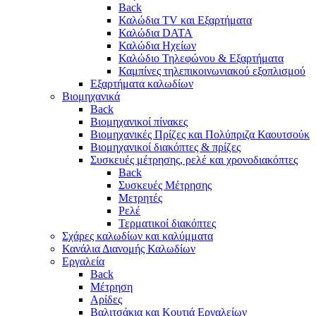
Back
Καλώδια TV και Εξαρτήματα
Καλώδια DATA
Καλώδια Ηχείων
Καλώδιο Τηλεφώνου & Εξαρτήματα
Καμπίνες τηλεπικοινωνιακού εξοπλισμού
Eξαρτήματα καλωδίων
Βιομηχανικά
Back
Βιομηχανικοί πίνακες
Βιομηχανικές Πρίζες και Πολύπριζα Καουτσούκ
Βιομηχανικοί διακόπτες & πρίζες
Συσκευές μέτρησης, ρελέ και χρονοδιακόπτες
Back
Συσκευές Μέτρησης
Μετρητές
Ρελέ
Τερματικοί διακόπτες
Σχάρες καλωδίων και καλύμματα
Κανάλια Διανομής Καλωδίων
Εργαλεία
Back
Μέτρηση
Αρίδες
Βαλιτσάκια και Κουτιά Εργαλείων