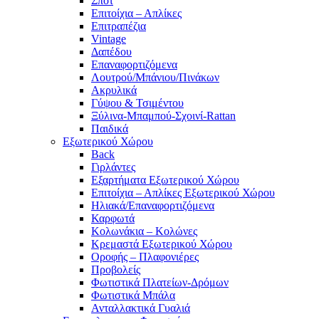
Σπότ
Επιτοίχια – Απλίκες
Επιτραπέζια
Vintage
Δαπέδου
Επαναφορτιζόμενα
Λουτρού/Μπάνιου/Πινάκων
Ακρυλικά
Γύψου & Τσιμέντου
Ξύλινα-Μπαμπού-Σχοινί-Rattan
Παιδικά
Εξωτερικού Χώρου
Back
Γιρλάντες
Εξαρτήματα Εξωτερικού Χώρου
Επιτοίχια – Απλίκες Εξωτερικού Χώρου
Ηλιακά/Επαναφορτιζόμενα
Καρφωτά
Κολωνάκια – Κολώνες
Κρεμαστά Εξωτερικού Χώρου
Οροφής – Πλαφονιέρες
Προβολείς
Φωτιστικά Πλατείων-Δρόμων
Φωτιστικά Μπάλα
Ανταλλακτικά Γυαλιά